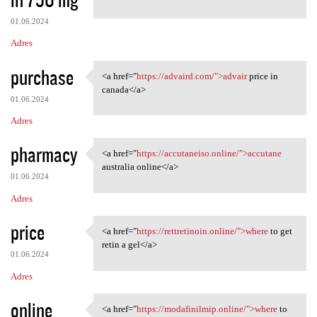
01.06.2024
Adres
purchase
<a href="
https://advaird.com/">advair
price in
<a href="https://advaird.com/
canada</a>
01.06.2024
Adres
pharmacy
<a href="
https://accutaneiso.online/">accutane
<a href="https://accutaneiso
australia online</a>
01.06.2024
Adres
price
<a href="
https://rettretinoin.online/">where
to get
<a href="https://rettretinoin
retin a gel</a>
01.06.2024
Adres
online
<a href="
https://modafinilmip.online/">where
to