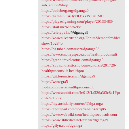
sub_action=shop
https://codeberg.org/dgamga9
https://lu.ma/u/usr-JyxIO6xxPxOuLMU
https://play.eslgaming.com/player/20133483/
https://start.me/w/brb2Ee
https://teletype.in/
@dgamga9
https://www.silverstripe.org/ForumMemberProfile/
show/152845
https://os.mbed.com/users/dgamga9/
https://www.emoneyspace.com/healthproconsult
https://grepo.travelcarma.com/dgamga9
https://app.scholasticahq.com/scholars/291729-
healthproconsult-healthpro...
https://git.forum.ircam.fr/dgamga9
https://www.gta5-
mods.com/users/healthproconsult
https://www.anobii.com/fr/012f1a526a3f3c8a1f/pr
ofile/activity
https://my.archdaily.com/us/@dga-mga
https://anotepad.com/note/read/54fktq85
https://www.webwiki.com/healthproconsult.com
https://www.360cities.net/profile/dgamga9
https://gifyu.com/dgamga