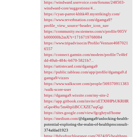
https://windward.uservoice.com/forums/248503-
windward-core/suggestions/4...
https://cyan-parrot-khhk40.mystrikingly.com/
https://www.reverbnation.com/dgamga9?
profile_view_source=header_icon_nav
https://community.sw.siemens.com/s/profile/005V
b000000h2mX?t=1716719768084
https://www.tripadvisor.in/Profile/Venture4687021
6557
https://connect.garmin.com/modern/profile/7e4fef
dd-49ab-484c-b670-5821b7...
https://artistecard.com/dgamga9
https://public.tableau.com/app/profile/dgamga9.d
gamga9/vizzes
https://www.walkscore.com/people/569370911383
/walk-score-user
https://dgamga9.wixsite.com/my-site-2
https://app.gitbook.com/invite/zETX9HPbUKRHR
oGpe49u/5m4ltpliBCCXZE7uqGgi
https://sites.google.com/view/fgcghryuf/home
https://medium.com/
@dgamga9/unlocking-health-
potential-exploring-the-realm-of-healthproconsult-
374afdad1923
https://ftdyufyur.blogspot.com/2024/05/healthpro