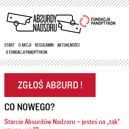
Przejdź
do
treści
START
O AKCJI
REGULAMIN
AKTUALNOŚCI
O FUNDACJI PANOPTYKON
CO NOWEGO?
Starcie Absurdów Nadzoru – jesteś na „tak”