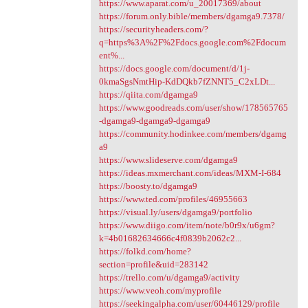
https://www.aparat.com/u_20017369/about
https://forum.only.bible/members/dgamga9.7378/
https://securityheaders.com/?
q=https%3A%2F%2Fdocs.google.com%2Fdocum
ent%...
https://docs.google.com/document/d/1j-
0kmaSgsNmtHip-KdDQkb7fZNNT5_C2xLDt...
https://qiita.com/dgamga9
https://www.goodreads.com/user/show/178565765
-dgamga9-dgamga9-dgamga9
https://community.hodinkee.com/members/dgamg
a9
https://www.slideserve.com/dgamga9
https://ideas.mxmerchant.com/ideas/MXM-I-684
https://boosty.to/dgamga9
https://www.ted.com/profiles/46955663
https://visual.ly/users/dgamga9/portfolio
https://www.diigo.com/item/note/b0r9x/u6gm?
k=4b01682634666c4f0839b2062c2...
https://folkd.com/home?
section=profile&uid=283142
https://trello.com/u/dgamga9/activity
https://www.veoh.com/myprofile
https://seekingalpha.com/user/60446129/profile