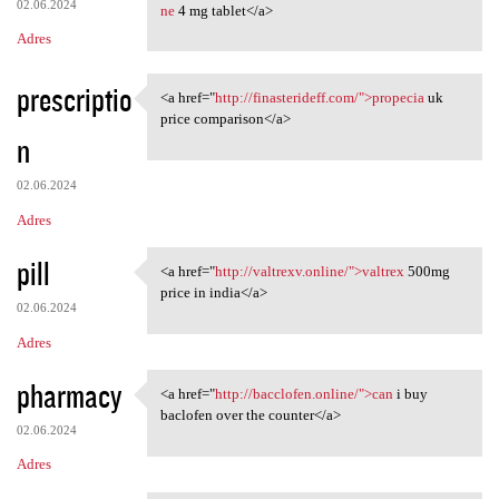
02.06.2024
ne
4 mg tablet</a>
Adres
prescriptio
<a href="
http://finasterideff.com/">propecia
uk
<a href="http://finasterideff
price comparison</a>
n
02.06.2024
Adres
pill
<a href="
http://valtrexv.online/">valtrex
500mg
<a href="http://valtrexv
price in india</a>
02.06.2024
Adres
pharmacy
<a href="
http://bacclofen.online/">can
i buy
<a href="http://bacclofen
baclofen over the counter</a>
02.06.2024
Adres