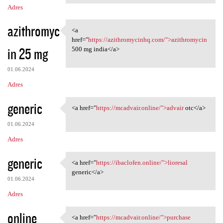
Adres
azithromyc
<a
<a href="https:/
href="
https://azithromycinhq.com/">azithromycin
in 25 mg
500 mg india</a>
01.06.2024
Adres
generic
<a href="
https://mcadvair.online/">advair
otc</a>
<a href="https://mcadvair
01.06.2024
Adres
generic
<a href="
https://ibaclofen.online/">lioresal
<a href="https://ibaclofen
generic</a>
01.06.2024
Adres
online
<a href="
https://mcadvair.online/">purchase