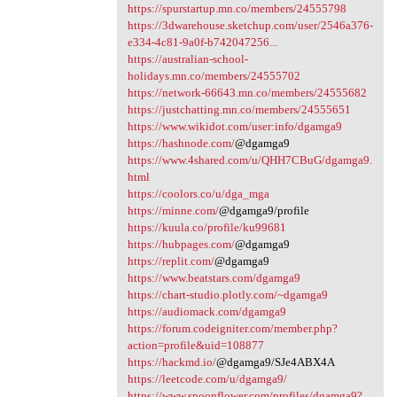
https://spurstartup.mn.co/members/24555798
https://3dwarehouse.sketchup.com/user/2546a376-
e334-4c81-9a0f-b742047256...
https://australian-school-
holidays.mn.co/members/24555702
https://network-66643.mn.co/members/24555682
https://justchatting.mn.co/members/24555651
https://www.wikidot.com/user:info/dgamga9
https://hashnode.com/
@dgamga9
https://www.4shared.com/u/QHH7CBuG/dgamga9.
html
https://coolors.co/u/dga_mga
https://minne.com/
@dgamga9/profile
https://kuula.co/profile/ku99681
https://hubpages.com/
@dgamga9
https://replit.com/
@dgamga9
https://www.beatstars.com/dgamga9
https://chart-studio.plotly.com/~dgamga9
https://audiomack.com/dgamga9
https://forum.codeigniter.com/member.php?
action=profile&uid=108877
https://hackmd.io/
@dgamga9/SJe4ABX4A
https://leetcode.com/u/dgamga9/
https://www.spoonflower.com/profiles/dgamga9?