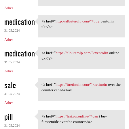
m
Adres
e
n
medication
<a href="
http://albuterolp.com/">buy
ventolin
<a href="http://albuterolp
t
uk</a>
31.05.2024
a
Adres
r
z
medication
<a href="
https://albuterolp.com/">ventolin
online
<a href="https://albuterolp
e
uk</a>
31.05.2024
Adres
sale
<a href="
https://itretinoin.com/">tretinoin
over the
<a href="https://itretinoin
counter canada</a>
31.05.2024
Adres
pill
<a href="
https://lasixor.online/">can
i buy
<a href="https://lasixor
furosemide over the counter</a>
31.05.2024