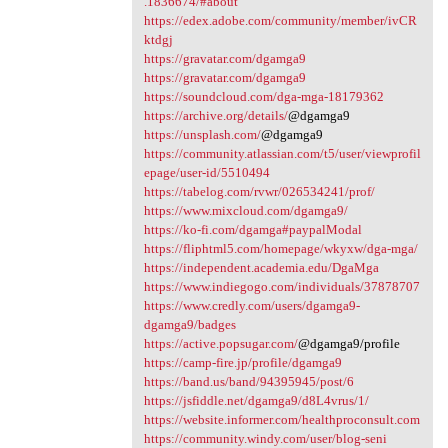
.1836674/#about
https://edex.adobe.com/community/member/ivCR
ktdgj
https://gravatar.com/dgamga9
https://gravatar.com/dgamga9
https://soundcloud.com/dga-mga-18179362
https://archive.org/details/
@dgamga9
https://unsplash.com/
@dgamga9
https://community.atlassian.com/t5/user/viewprofil
epage/user-id/5510494
https://tabelog.com/rvwr/026534241/prof/
https://www.mixcloud.com/dgamga9/
https://ko-fi.com/dgamga#paypalModal
https://fliphtml5.com/homepage/wkyxw/dga-mga/
https://independent.academia.edu/DgaMga
https://www.indiegogo.com/individuals/37878707
https://www.credly.com/users/dgamga9-
dgamga9/badges
https://active.popsugar.com/
@dgamga9/profile
https://camp-fire.jp/profile/dgamga9
https://band.us/band/94395945/post/6
https://jsfiddle.net/dgamga9/d8L4vrus/1/
https://website.informer.com/healthproconsult.com
https://community.windy.com/user/blog-seni