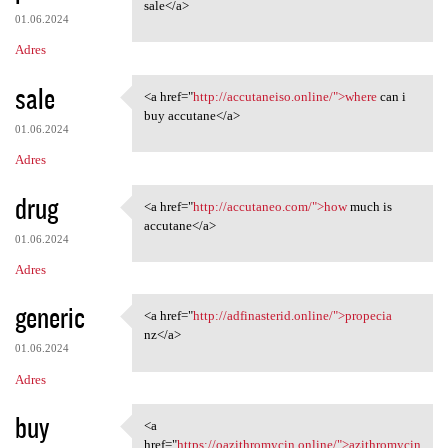
<a href="http://accutaneo.com
sale</a>
01.06.2024
Adres
sale
<a href="
http://accutaneiso.online/">where
can i
<a href="http://accutaneiso
buy accutane</a>
01.06.2024
Adres
drug
<a href="
http://accutaneo.com/">how
much is
<a href="http://accutaneo.com
accutane</a>
01.06.2024
Adres
generic
<a href="
http://adfinasterid.online/">propecia
<a href="http://adfinasterid
nz</a>
01.06.2024
Adres
buy
<a
<a href="https:/
href="
https://oazithromycin.online/">azithromycin