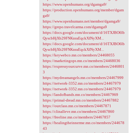
https://www.openhumans.org/dgamga9/
https://production.openhumans.org/member/dgam
ga9/
https://www.openhumans.net/member/dgamga9/
https://grepo.travelcarma.com/dgamga9
https://docs.google.com/document/d/16TXJBO6lb
QyscbHjXb29FNKnraEqckXfNyXM...
https://docs.google.com/document/d/16TXJBO6lb
QyscbHjXb29FNKnraEqckXfNyXM...
https://keywebco.mn.co/members/24468055
https://marketingops.mn.co/members/24468036
https://expressyourcurve.mn.co/members/2446801
3
https://mydreamangels.mn.co/members/24467999
https://network-3352.mn.co/members/24467979
https://network-3352.mn.co/members/24467979
https://landofbands.mn.co/members/24467969
https://primal-dread.mn.co/members/24467882
https://ourclass.mn.co/members/24467871
https://clinalleve.mn.co/members/24467860
https://freeline.mn.co/members/24467857
https://healingtheinnerme.mn.co/members/244678
43