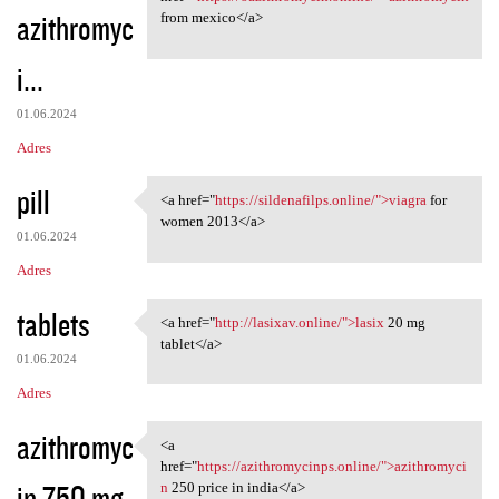
azithromyc
from mexico</a>
i...
01.06.2024
Adres
pill
<a href="
https://sildenafilps.online/">viagra
for
<a href="https://sildenafilps
women 2013</a>
01.06.2024
Adres
tablets
<a href="
http://lasixav.online/">lasix
20 mg
<a href="http://lasixav
tablet</a>
01.06.2024
Adres
azithromyc
<a
<a href="https:/
href="
https://azithromycinps.online/">azithromyci
in 750 mg
n
250 price in india</a>