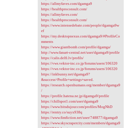
https://allmyfaves.com/dgamga9
https://healthproconsult.com/
https://allmyfaves.com/
https://healthproconsult.com/
https://www.intensedebate.com/people/dgamga9w
ef
https://my.desktopnexus.com/dgamga9/#ProfileCo
mments
https://www.giantbomb.com/profile/dgamga/
http://www.fanart-central.net/user/dgamga9/profile
https://calis.delfi.lv/profils/
https://vws.vektor-inc.co.jp/forums/users/106320
https://vws.vektor-inc.co.jp/forums/users/106320
https://inkbunny.net/dgamga9?
&success=Profile+settings+saved
.
https://research.openhumans.org/member/dgamga9
/
https://profile.hatena.ne.jp/dgamga9/profile
https://chillspot1.com/user/dgamga9
https://www.bitsdujour.com/profiles/MogNhD
https://rentry.co/suyx938q
https://www.fimfiction.net/user/748877/dgamga9
https://www.skyscrapercity.com/members/dgamga9