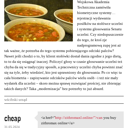
Wojskowa Akademia
Techniczna zamówiła
biometryczne systemy…
rejestracji wydawania
posiłków na stołówce uczelni
i systemu głosowania Senatu
uczelni. Czy niedopuszczenie
do tego, że ktoś zje
nadprogramową zupę jest aż
tak ważne, że potrzeba do tego systemu pobierającego odciski palców?
Nawet jeśli chodzi o to, by klient stołówki dostał dania zgodne z jego dietą,
to to da się osiągnąć inaczej. Policzyć głosy w czasie głosowanie uczelni też
chyba da się w tradycyjny sposób, a pracownicy uczelni chyba powinni znać
się na tyle, żeby wiedzieć, kto jest uprawniony do głosowania. Po co więc ta
cała biometria – zapisywanie odcisków palców wielu osób - i też nie mały
wydatek dla uczelni – skoro można sprawę rozwiązać prościej, nie zbierając
takich danych? Taka „modernizacja” bez potrzeby to już absurd.
wścibski urząd
K
cheap
<a href="
http://zithromaxl.online/">can
you buy
<a href="http://zithromaxl
o
zithromax online</a>
31.05.2024