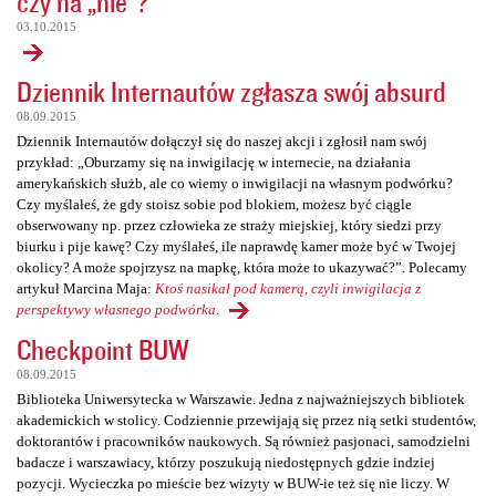
czy na „nie”?
03.10.2015
Dziennik Internautów zgłasza swój absurd
08.09.2015
Dziennik Internautów dołączył się do naszej akcji i zgłosił nam swój
przykład: „Oburzamy się na inwigilację w internecie, na działania
amerykańskich służb, ale co wiemy o inwigilacji na własnym podwórku?
Czy myślałeś, że gdy stoisz sobie pod blokiem, możesz być ciągle
obserwowany np. przez człowieka ze straży miejskiej, który siedzi przy
biurku i pije kawę? Czy myślałeś, ile naprawdę kamer może być w Twojej
okolicy? A może spojrzysz na mapkę, która może to ukazywać?”. Polecamy
artykuł Marcina Maja:
Ktoś nasikał pod kamerą, czyli inwigilacja z
perspektywy własnego podwórka
.
Checkpoint BUW
08.09.2015
Biblioteka Uniwersytecka w Warszawie. Jedna z najważniejszych bibliotek
akademickich w stolicy. Codziennie przewijają się przez nią setki studentów,
doktorantów i pracowników naukowych. Są również pasjonaci, samodzielni
badacze i warszawiacy, którzy poszukują niedostępnych gdzie indziej
pozycji. Wycieczka po mieście bez wizyty w BUW-ie też się nie liczy. W