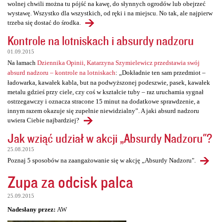
wolnej chwili można tu pójść na kawę, do słynnych ogrodów lub obejrzeć
wystawę. Wszystko dla wszystkich, od ręki i na miejscu. No tak, ale najpierw
trzeba się dostać do środka.
Kontrole na lotniskach i absurdy nadzoru
01.09.2015
Na łamach
Dziennika Opinii, Katarzyna Szymielewicz przedstawia swój
absurd nadzoru – kontrole na lotniskach
: „Dokładnie ten sam przedmiot –
ładowarka, kawałek kabla, but na podwyższonej podeszwie, pasek, kawałek
metalu gdzieś przy ciele, czy coś w kształcie tuby – raz uruchamia sygnał
ostrzegawczy i oznacza stracone 15 minut na dodatkowe sprawdzenie, a
innym razem okazuje się zupełnie niewidzialny”. A jaki absurd nadzoru
uwiera Ciebie najbardziej?
Jak wziąć udział w akcji „Absurdy Nadzoru"?
25.08.2015
Poznaj 5 sposobów na zaangażowanie się w akcję „Absurdy Nadzoru".
Zupa za odcisk palca
25.09.2015
Nadesłany przez:
AW