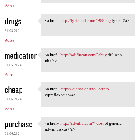
Adres
drugs
<a href="
http://lyricamd.com/">900mg
lyrica</a>
<a href="http://lyricamd.com/
31.05.2024
Adres
medication
<a href="
http://odiflucan.com/">buy
diflucan
<a href="http://odiflucan.com
uk</a>
31.05.2024
Adres
cheap
<a href="
https://ciproo.online/">cipro
<a href="https://ciproo
ciprofloxacin</a>
01.06.2024
Adres
purchase
<a href="
http://advaird.com/">cost
of generic
<a href="http://advaird.com/"
advair diskus</a>
01.06.2024