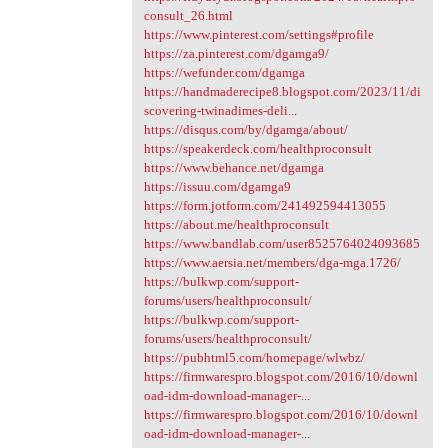
consult_26.html
https://www.pinterest.com/settings#profile
https://za.pinterest.com/dgamga9/
https://wefunder.com/dgamga
https://handmaderecipe8.blogspot.com/2023/11/di
scovering-twinadimes-deli...
https://disqus.com/by/dgamga/about/
https://speakerdeck.com/healthproconsult
https://www.behance.net/dgamga
https://issuu.com/dgamga9
https://form.jotform.com/241492594413055
https://about.me/healthproconsult
https://www.bandlab.com/user8525764024093685
https://www.aersia.net/members/dga-mga.1726/
https://bulkwp.com/support-
forums/users/healthproconsult/
https://bulkwp.com/support-
forums/users/healthproconsult/
https://pubhtml5.com/homepage/wlwbz/
https://firmwarespro.blogspot.com/2016/10/downl
oad-idm-download-manager-...
https://firmwarespro.blogspot.com/2016/10/downl
oad-idm-download-manager-...