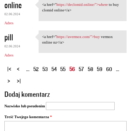
online
<a href="
https://declomid.online/">where
to buy
<a href="https://declomid
clomid online</a>
02.06.2024
Adres
pill
<a href="
https://avermox.com/">buy
vermox
<a href="https://avermox.com/
online nz</a>
02.06.2024
Adres
S
…
52
53
54
55
56
57
58
59
60
…
t
r
o
Dodaj komentarz
n
y
Nazwisko lub pseudonim
Treść Twojego komentarza
*