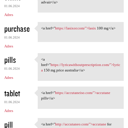
<a href="https://mcadvair
advair</a>
01.06.2024
Adres
purchase
<a href="
https://lasixor.com/">lasix
100 mg</a>
<a href="https://lasixor.com/
01.06.2024
Adres
pills
<a
<a href="https:/
href="
https://lyricawithoutprescription.com/">lyric
01.06.2024
a
150 mg price australia</a>
Adres
tablet
<a href="
https://accutaneiso.com/">accutane
<a href="https://accutaneiso
pills</a>
01.06.2024
Adres
pill
<a href="
http://accutaneo.com/">accutane
for