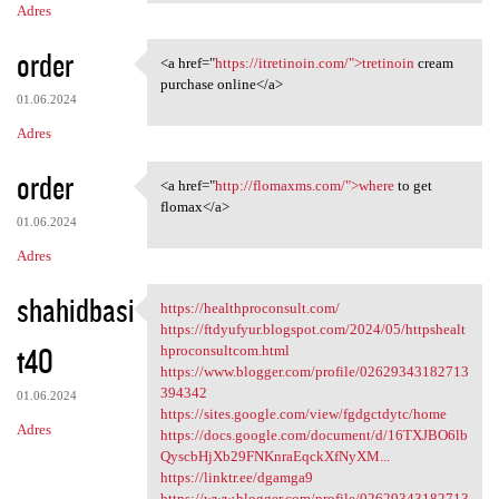
Adres
order
<a href="
https://itretinoin.com/">tretinoin
cream
<a href="https://itretinoin
purchase online</a>
01.06.2024
Adres
order
<a href="
http://flomaxms.com/">where
to get
<a href="http://flomaxms.com/
flomax</a>
01.06.2024
Adres
shahidbasi
https://healthproconsult.com/
https://healthproconsult.com/
https://ftdyufyur.blogspot.com/2024/05/httpshealt
t40
hproconsultcom.html
https://www.blogger.com/profile/02629343182713
394342
01.06.2024
https://sites.google.com/view/fgdgctdytc/home
Adres
https://docs.google.com/document/d/16TXJBO6lb
QyscbHjXb29FNKnraEqckXfNyXM...
https://linktr.ee/dgamga9
https://www.blogger.com/profile/02629343182713