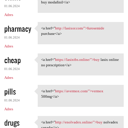
<a href="https://modafinilmip
buy modafinil</a>
01.06.2024
Adres
pharmacy
<a href="
http://lasixor.com/">furosemide
<a href="http://lasixor.com/"
purchase</a>
01.06.2024
Adres
cheap
<a href="
https://lasixtbs.online/">buy
lasix online
<a href="https://lasixtbs
no prescription</a>
01.06.2024
Adres
pills
<a href="
https://avermox.com/">vermox
<a href="https://avermox.com/
500mg</a>
01.06.2024
Adres
drugs
<a href="
http://enolvadex.online/">buy
nolvadex
<a href="http://enolvadex
canada</a>