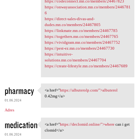
https://codeconnect.mn.co/members/24467823
https://onwayassociation.mn.co/members/2446781
6
https://direct-sales-divas-and-
dudes.mn.co/members/24467805
https://linkmate.mn.co/members/24467785
https://togethers.mn.co/members/24467765
https://vividgram.mn.co/members/24467752
https://pest-ez.mn.co/members/24467730
https://intuitive-
solutions.mn.co/members/24467704
https://create-lifestyle.mn.co/members/24467689
pharmacy
<a href="
https://albuterolp.com/">albuterol
<a href="https://albuterolp
0.42mg</a>
01.06.2024
Adres
medication
<a href="
https://declomid.online/">where
can i get
<a href="https://declomid
clomid</a>
01.06.2024