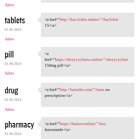
Adres
tablets
<a href="
http://bacclofen.online/">baclofen
<a href="http://bacclofen
15</a>
01.06.2024
Adres
pill
<a
<a href="https://doxycyclineo
href="
https://doxycyclineo.online/">doxycycline
01.06.2024
150mg pill</a>
Adres
drug
<a href="
http://lasixtbs.com/">lasix
no
<a href="http://lasixtbs.com/
prescription</a>
01.06.2024
Adres
pharmacy
<a href="
https://lasixor.online/">buy
<a href="https://lasixor
furosemide</a>
01.06.2024