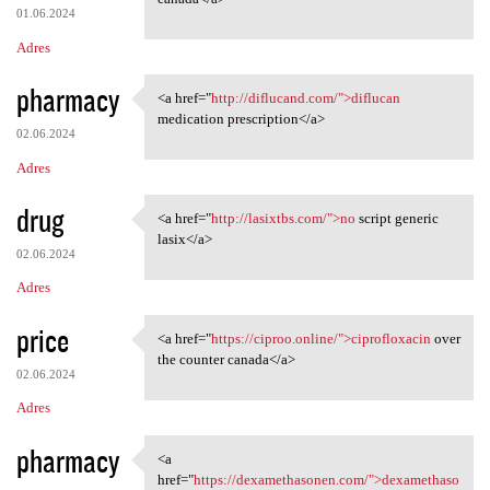
01.06.2024
Adres
pharmacy
<a href="
http://diflucand.com/">diflucan
<a href="http://diflucand.com
medication prescription</a>
02.06.2024
Adres
drug
<a href="
http://lasixtbs.com/">no
script generic
<a href="http://lasixtbs.com/
lasix</a>
02.06.2024
Adres
price
<a href="
https://ciproo.online/">ciprofloxacin
over
<a href="https://ciproo
the counter canada</a>
02.06.2024
Adres
pharmacy
<a
<a href="https:/
href="
https://dexamethasonen.com/">dexamethaso