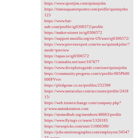
https://www.sportjim.com/quinnjohn
https://timessquarereporter.com/profile/quinnjohn
123
https://www.bat-
safe.com/profile/qj0306572/profile
https://maker.wiznet.io/qj0306572
https://support.mozilla.org/en-US/user/qj0306572/
https://www.provenexpert.com/en-us/quinnkjohn/?
mode=preview
https://tapas.io/qj0306572
https://cannabis.net/user/167677
https://www.divephotoguide.com/user/quinnjohn
https://community.progress.com/s/profile/005Pb00
000FVviv
https://pledgeme.co.nz/profiles/252599
https://www.metaculus.com/accounts/profile/2418
15/
https://web.trustexchange.com/company.php?
q=www.amtrakstation.com
https://stemedhub.org/members/48663/profile
https://www.flyingv.cc/users/1326183
https://newspicks.com/user/11060390/
https://jobs.motionographer.com/employers/34547
37-quinn