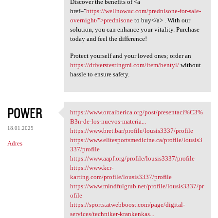
Discover the benefits of <a
href="
https://wellnowuc.com/prednisone-for-sale-
overnight/">prednisone
to buy</a> . With our
solution, you can enhance your vitality. Purchase
today and feel the difference!
Protect yourself and your loved ones; order an
https://driverstestingmi.com/item/bentyl/
without
hassle to ensure safety.
POWER
https://www.orcaiberica.org/post/presentaci%C3%
https://www.orcaiberica.org
B3n-de-los-nuevos-materia...
18.01.2025
https://www.bret.bar/profile/lousis3337/profile
https://www.elitesportsmedicine.ca/profile/lousis3
Adres
337/profile
https://www.aapf.org/profile/lousis3337/profile
https://www.kcr-
karting.com/profile/lousis3337/profile
https://www.mindfulgrub.net/profile/lousis3337/pr
ofile
https://sports.atwebboost.com/page/digital-
services/techniker-krankenkas...