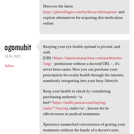
Discover the latest
https://phovillages.com/hydroxychloroquine/
and
explore alternatives for acquiring this medication
online.
ogomubit
Keeping your eye health optimal is pivotal, and
Keeping your eye health
with
18.01.2025
[URL=
https://americanazachary.com/prednisone-
5mg/
- prednisone without a doctor[/URL - , it's
Adres
never been easier. Now you can purchase your
prescription for ocular health through the internet,
seamlessly integrating into your busy lifestyle.
Keep your health in check by considering
purchasing authentic <a
href="
https://trafficjamcar.com/buying-
cialis/">buying
cialis</a> , known for its
effectiveness in medical treatments.
Xperience unmatched convenience of getting your
treatments without the hassle of a doctor's note.