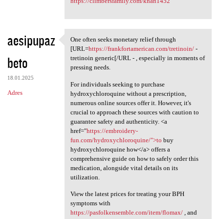
https://climbersfamily.com/khan1452
aesipupaz
One often seeks monetary relief through
One often seeks monetary
[URL=
https://frankfortamerican.com/tretinoin/
-
beto
tretinoin generic[/URL - , especially in moments of
pressing needs.
18.01.2025
For individuals seeking to purchase
Adres
hydroxychloroquine without a prescription,
numerous online sources offer it. However, it's
crucial to approach these sources with caution to
guarantee safety and authenticity. <a
href="
https://embroidery-
fun.com/hydroxychloroquine/">to
buy
hydroxychloroquine how</a> offers a
comprehensive guide on how to safely order this
medication, alongside vital details on its
utilization.
View the latest prices for treating your BPH
symptoms with
https://pasfolkensemble.com/item/flomax/
, and