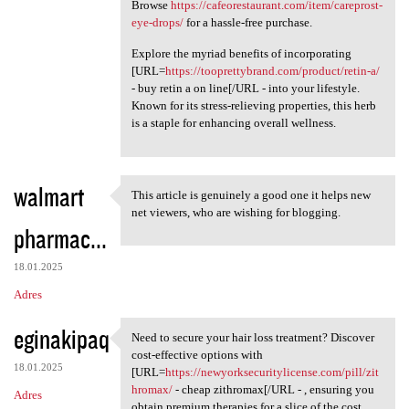
Browse
https://cafeorestaurant.com/item/careprost-
eye-drops/
for a hassle-free purchase.
Explore the myriad benefits of incorporating
[URL=
https://tooprettybrand.com/product/retin-a/
- buy retin a on line[/URL - into your lifestyle.
Known for its stress-relieving properties, this herb
is a staple for enhancing overall wellness.
walmart
This article is genuinely a good one it helps new
This article is genuinely a
net viewers, who are wishing for blogging.
pharmac...
18.01.2025
Adres
eginakipaq
Need to secure your hair loss treatment? Discover
Need to secure your hair loss
cost-effective options with
18.01.2025
[URL=
https://newyorksecuritylicense.com/pill/zit
hromax/
- cheap zithromax[/URL - , ensuring you
Adres
obtain premium therapies for a slice of the cost.