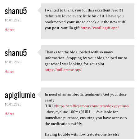
shanu5
I wanted to thank you for this excellent read!! I
I wanted to thank you for
definitely loved every little bit of it. I have you
18.01.2025
bookmarked your site to check out the new stuff
you post. vanilla gift
https://vanillagift.app/
Adres
shanu5
Thanks for the blog loaded with so many
Thanks for the blog loaded
information. Stopping by your blog helped me to
18.01.2025
get what I was looking for. zeus slot
https://millercase.org/
Adres
apigilumie
In need of an antibiotic treatment? Get your dose
In need of an antibiotic
easily
18.01.2025
[URL=
https://trafficjamcar.com/item/doxycycline/
- doxycycline 100mg[/URL - . Available for
Adres
immediate purchase, ensuring you have access to
the medication swiftly.
Having trouble with low testosterone levels?