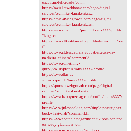
encontrar-felicidade?com...
https://social.atwebboost.com/page/digital-
services/techniker-krankenkas...
https://news.atwebgrowth.com/page/digital-
services/techniker-krankenkass...
https://www.conceito.pt/profile/lousis3337/profile
?lang=en
https://www.allthatdance.be/profile/lousis3337/pro
fil
https://www.aldeiadapraia.pt/post/estetica-na-
medicina-chinesa?commentId...
https://www.something-
quirky.co.uk/profile/lousis3337/profile
https://www.dias-de-
sousa.pt/profile/lousis3337/profile
https://sports.atwebgrowth.com/page/digital-
services/techniker-krankenka...
https://www.happytreesag.com/profile/lousis3337/
profile
https://www.julescooking.com/single-post/pigeon-
buckwheat-dish?commentId...
https://www.sheffieldmagazine.co.uk/post/contend
ers-ready-gladiators-ret...
https://www.patrimonio.pt/members-