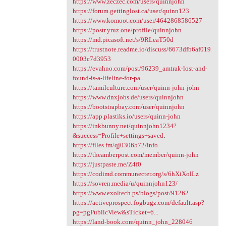
https://www.zeczec.com/users/quinnjohn
https://forum.gettinglost.ca/user/quinn123
https://www.komoot.com/user/4642868586527
https://postr.yruz.one/profile/quinnjohn
https://md.picasoft.net/s/9RLeaT50d
https://trustnote.readme.io/discuss/6673dfb6af019
0003c7d3953
https://evahno.com/post/96239_amtrak-lost-and-
found-is-a-lifeline-for-pa...
https://tamilculture.com/user/quinn-john-john
https://www.dnxjobs.de/users/quinnjohn
https://bootstrapbay.com/user/quinnjohn
https://app.plastiks.io/users/quinn-john
https://inkbunny.net/quinnjohn1234?
&success=Profile+settings+saved
.
https://files.fm/qj0306572/info
https://theamberpost.com/member/quinn-john
https://justpaste.me/Z4f0
https://codimd.communecter.org/s/6hXiXolLz
https://sovren.media/u/quinnjohn123/
https://www.exoltech.ps/blogs/post/91262
https://activeprospect.fogbugz.com/default.asp?
pg=pgPublicView&sTicket=6...
https://land-book.com/quinn_john_228046