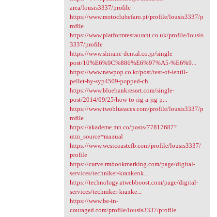
area/lousis3337/profile
https://www.motoclubefaro.pt/profile/lousis3337/p
rofile
https://www.platformrestaurant.co.uk/profile/lousis
3337/profile
https://www.shirane-dental.co.jp/single-
post/10%E6%9C%886%E6%97%A5-%E6%9...
https://www.newpop.co.kr/post/test-of-lentil-
pellet-by-syp4509-popped-ch...
https://www.bluebankresort.com/single-
post/2014/09/25/how-to-rig-a-jig-p...
https://www.twoblueaces.com/profile/lousis3337/p
rofile
https://akademe.mn.co/posts/77817687?
utm_source=manual
https://www.westcoastcfb.com/profile/lousis3337/
profile
https://curve.rmbookmarking.com/page/digital-
services/techniker-krankenk...
https://technology.atwebboost.com/page/digital-
services/techniker-kranke...
https://www.be-in-
couraged.com/profile/lousis3337/profile