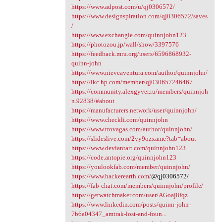
https://www.adpost.com/u/qj0306572/
https://www.designspiration.com/qj0306572/saves
/
https://www.exchangle.com/quinnjohn123
https://photozou.jp/wall/show/3397576
https://feedback.mru.org/users/6596868932-
quinn-john
https://www.nieveaventura.com/author/quinnjohn/
https://lkc.hp.com/member/qj030657246467
https://community.alexgyver.ru/members/quinnjoh
n.92838/#about
https://manufacturers.network/user/quinnjohn/
https://www.checkli.com/quinnjohn
https://www.trovagas.com/author/quinnjohn/
https://slideslive.com/2yy9ozxame?tab=about
https://www.deviantart.com/quinnjohn123
https://code.antopie.org/quinnjohn123
https://youlookfab.com/member/quinnjohn/
https://www.hackerearth.com/
@qj0306572/
https://fab-chat.com/members/quinnjohn/profile/
https://getwatchmaker.com/user/AGoaj8fqz
https://www.linkedin.com/posts/quinn-john-
7b6a04347_amtrak-lost-and-foun...