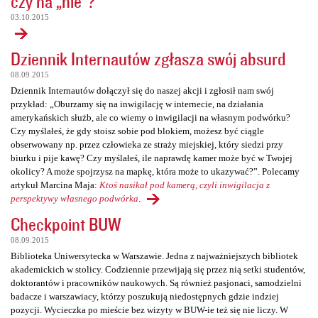
czy na „nie”?
03.10.2015
Dziennik Internautów zgłasza swój absurd
08.09.2015
Dziennik Internautów dołączył się do naszej akcji i zgłosił nam swój
przykład: „Oburzamy się na inwigilację w internecie, na działania
amerykańskich służb, ale co wiemy o inwigilacji na własnym podwórku?
Czy myślałeś, że gdy stoisz sobie pod blokiem, możesz być ciągle
obserwowany np. przez człowieka ze straży miejskiej, który siedzi przy
biurku i pije kawę? Czy myślałeś, ile naprawdę kamer może być w Twojej
okolicy? A może spojrzysz na mapkę, która może to ukazywać?”. Polecamy
artykuł Marcina Maja:
Ktoś nasikał pod kamerą, czyli inwigilacja z
perspektywy własnego podwórka
.
Checkpoint BUW
08.09.2015
Biblioteka Uniwersytecka w Warszawie. Jedna z najważniejszych bibliotek
akademickich w stolicy. Codziennie przewijają się przez nią setki studentów,
doktorantów i pracowników naukowych. Są również pasjonaci, samodzielni
badacze i warszawiacy, którzy poszukują niedostępnych gdzie indziej
pozycji. Wycieczka po mieście bez wizyty w BUW-ie też się nie liczy. W