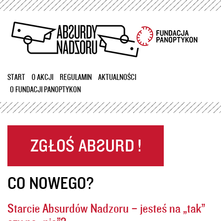
Przejdź
do
treści
START
O AKCJI
REGULAMIN
AKTUALNOŚCI
O FUNDACJI PANOPTYKON
CO NOWEGO?
Starcie Absurdów Nadzoru – jesteś na „tak”