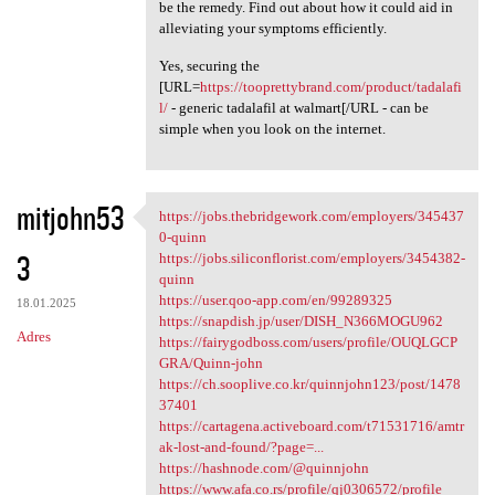
be the remedy. Find out about how it could aid in
alleviating your symptoms efficiently.
Yes, securing the
[URL=
https://tooprettybrand.com/product/tadalafi
l/
- generic tadalafil at walmart[/URL - can be
simple when you look on the internet.
mitjohn53
https://jobs.thebridgework.com/employers/345437
https://jobs.thebridgework
0-quinn
3
https://jobs.siliconflorist.com/employers/3454382-
quinn
https://user.qoo-app.com/en/99289325
18.01.2025
https://snapdish.jp/user/DISH_N366MOGU962
Adres
https://fairygodboss.com/users/profile/OUQLGCP
GRA/Quinn-john
https://ch.sooplive.co.kr/quinnjohn123/post/1478
37401
https://cartagena.activeboard.com/t71531716/amtr
ak-lost-and-found/?page=...
https://hashnode.com/@quinnjohn
https://www.afa.co.rs/profile/qj0306572/profile