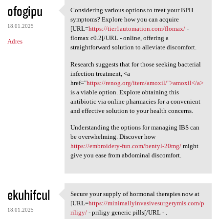
ofogipu
Considering various options to treat your BPH
Considering various options
symptoms? Explore how you can acquire
18.01.2025
[URL=
https://tier1automation.com/flomax/
-
flomax c0.2[/URL - online, offering a
Adres
straightforward solution to alleviate discomfort.
Research suggests that for those seeking bacterial
infection treatment, <a
href="
https://renog.org/item/amoxil/">amoxil</a>
is a viable option. Explore obtaining this
antibiotic via online pharmacies for a convenient
and effective solution to your health concerns.
Understanding the options for managing IBS can
be overwhelming. Discover how
https://embroidery-fun.com/bentyl-20mg/
might
give you ease from abdominal discomfort.
ekuhifcul
Secure your supply of hormonal therapies now at
Secure your supply of
[URL=
https://minimallyinvasivesurgerymis.com/p
18.01.2025
riligy/
- priligy generic pills[/URL - .