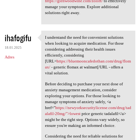
https://glenwoodwine.com/zoloft/
to effectively
manage your symptoms. Explore additional
solutions right away.
ihafogifu
I understand the need for convenient solutions
I understand the need for
when looking to acquire medication. For those
18.01.2025
considering addressing their health issues
efficiently, considering
Adres
[URL=
https://bluemooncafedothan.com/drug/flom
ax/
- generic flomax at walmart[/URL - offers a
vital solution.
Before deciding to purchase your next dose of
anxiety management medication, consider
exploring your options. For those looking to
manage symptoms of anxiety safely, <a
href="
https://newyorksecuritylicense.com/drug/tad
alafil-20mg/">lowest
price generic tadalafil</a>
might be the right step. Options vary widely, so
ensure you're making an informed choice.
Considering the need for reliable solutions for