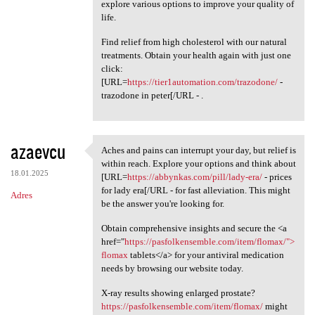
explore various options to improve your quality of
life.
Find relief from high cholesterol with our natural
treatments. Obtain your health again with just one
click:
[URL=
https://tier1automation.com/trazodone/
-
trazodone in peter[/URL - .
azaevcu
Aches and pains can interrupt your day, but relief is
Aches and pains can interrupt
within reach. Explore your options and think about
18.01.2025
[URL=
https://abbynkas.com/pill/lady-era/
- prices
for lady era[/URL - for fast alleviation. This might
Adres
be the answer you're looking for.
Obtain comprehensive insights and secure the <a
href="
https://pasfolkensemble.com/item/flomax/">
flomax
tablets</a> for your antiviral medication
needs by browsing our website today.
X-ray results showing enlarged prostate?
https://pasfolkensemble.com/item/flomax/
might