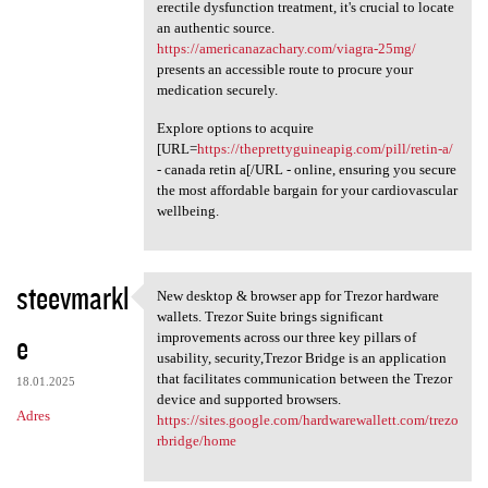
erectile dysfunction treatment, it's crucial to locate
an authentic source.
https://americanazachary.com/viagra-25mg/
presents an accessible route to procure your
medication securely.
Explore options to acquire
[URL=
https://theprettyguineapig.com/pill/retin-a/
- canada retin a[/URL - online, ensuring you secure
the most affordable bargain for your cardiovascular
wellbeing.
steevmarkl
New desktop & browser app for Trezor hardware
New desktop & browser app for
wallets. Trezor Suite brings significant
e
improvements across our three key pillars of
usability, security,Trezor Bridge is an application
that facilitates communication between the Trezor
18.01.2025
device and supported browsers.
Adres
https://sites.google.com/hardwarewallett.com/trezo
rbridge/home