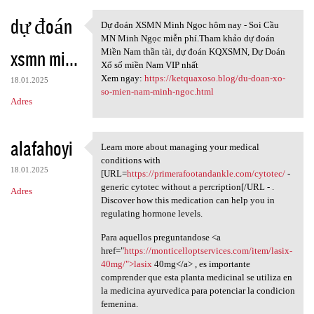
dự đoán
Dự đoán XSMN Minh Ngọc hôm nay - Soi Cầu
Dự đoán XSMN Minh Ngọc hôm
MN Minh Ngọc miễn phí.Tham khảo dự đoán
xsmn mi...
Miền Nam thần tài, dự đoán KQXSMN, Dự Doán
Xổ số miền Nam VIP nhất
Xem ngay:
https://ketquaxoso.blog/du-doan-xo-
18.01.2025
so-mien-nam-minh-ngoc.html
Adres
alafahoyi
Learn more about managing your medical
Learn more about managing
conditions with
18.01.2025
[URL=
https://primerafootandankle.com/cytotec/
-
generic cytotec without a percription[/URL - .
Adres
Discover how this medication can help you in
regulating hormone levels.
Para aquellos preguntandose <a
href="
https://monticelloptservices.com/item/lasix-
40mg/">lasix
40mg</a> , es importante
comprender que esta planta medicinal se utiliza en
la medicina ayurvedica para potenciar la condicion
femenina.