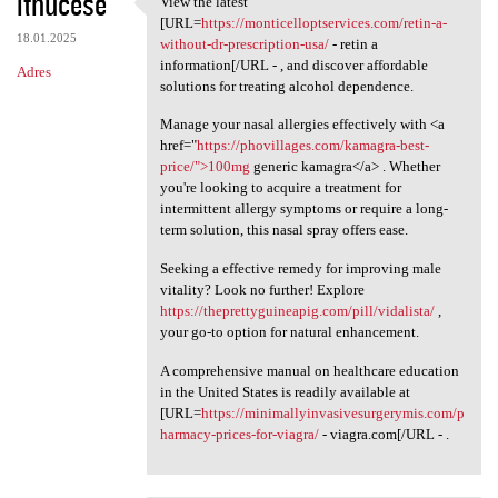
ithucese
View the latest
View the latest [URL=https:/
o
[URL=
https://monticelloptservices.com/retin-a-
18.01.2025
m
without-dr-prescription-usa/
- retin a
information[/URL - , and discover affordable
Adres
e
solutions for treating alcohol dependence.
n
Manage your nasal allergies effectively with <a
t
href="
https://phovillages.com/kamagra-best-
price/">100mg
generic kamagra</a> . Whether
a
you're looking to acquire a treatment for
r
intermittent allergy symptoms or require a long-
term solution, this nasal spray offers ease.
z
e
Seeking a effective remedy for improving male
vitality? Look no further! Explore
https://theprettyguineapig.com/pill/vidalista/
,
your go-to option for natural enhancement.
A comprehensive manual on healthcare education
in the United States is readily available at
[URL=
https://minimallyinvasivesurgerymis.com/p
harmacy-prices-for-viagra/
- viagra.com[/URL - .