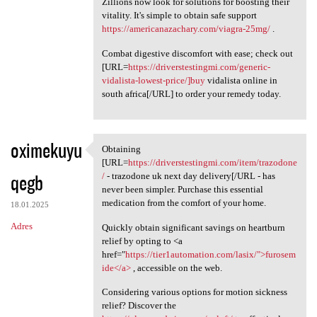
Zillions now look for solutions for boosting their
vitality. It's simple to obtain safe support
https://americanazachary.com/viagra-25mg/
.
Combat digestive discomfort with ease; check out
[URL=
https://driverstestingmi.com/generic-
vidalista-lowest-price/]buy
vidalista online in
south africa[/URL] to order your remedy today.
oximekuyu
Obtaining
Obtaining [URL=https:/
[URL=
https://driverstestingmi.com/item/trazodone
qegb
/
- trazodone uk next day delivery[/URL - has
never been simpler. Purchase this essential
medication from the comfort of your home.
18.01.2025
Adres
Quickly obtain significant savings on heartburn
relief by opting to <a
href="
https://tier1automation.com/lasix/">furosem
ide</a>
, accessible on the web.
Considering various options for motion sickness
relief? Discover the