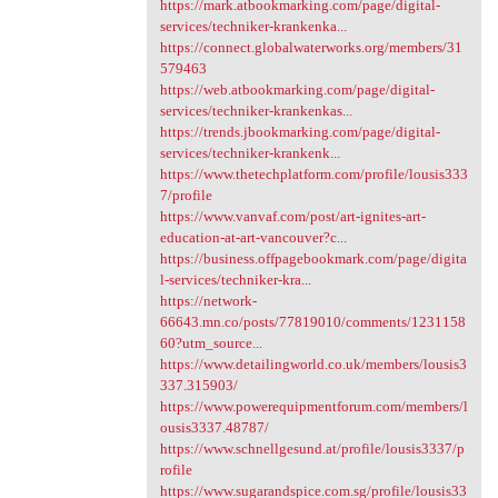
https://mark.atbookmarking.com/page/digital-
services/techniker-krankenka...
https://connect.globalwaterworks.org/members/31
579463
https://web.atbookmarking.com/page/digital-
services/techniker-krankenkas...
https://trends.jbookmarking.com/page/digital-
services/techniker-krankenk...
https://www.thetechplatform.com/profile/lousis333
7/profile
https://www.vanvaf.com/post/art-ignites-art-
education-at-art-vancouver?c...
https://business.offpagebookmark.com/page/digita
l-services/techniker-kra...
https://network-
66643.mn.co/posts/77819010/comments/1231158
60?utm_source...
https://www.detailingworld.co.uk/members/lousis3
337.315903/
https://www.powerequipmentforum.com/members/l
ousis3337.48787/
https://www.schnellgesund.at/profile/lousis3337/p
rofile
https://www.sugarandspice.com.sg/profile/lousis33