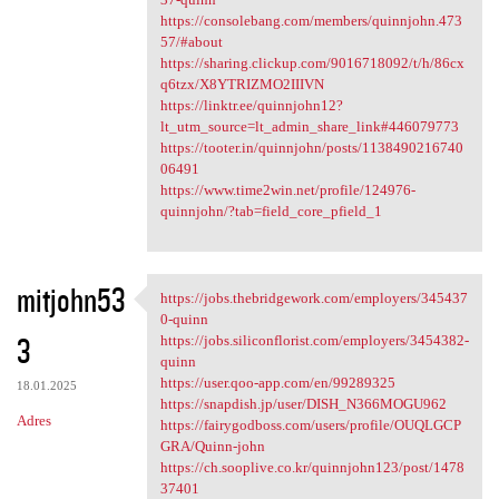
https://consolebang.com/members/quinnjohn.473
57/#about
https://sharing.clickup.com/9016718092/t/h/86cx
q6tzx/X8YTRIZMO2IIIVN
https://linktr.ee/quinnjohn12?
lt_utm_source=lt_admin_share_link#446079773
https://tooter.in/quinnjohn/posts/1138490216740
06491
https://www.time2win.net/profile/124976-
quinnjohn/?tab=field_core_pfield_1
mitjohn53
https://jobs.thebridgework.com/employers/345437
https://jobs.thebridgework
0-quinn
3
https://jobs.siliconflorist.com/employers/3454382-
quinn
https://user.qoo-app.com/en/99289325
18.01.2025
https://snapdish.jp/user/DISH_N366MOGU962
Adres
https://fairygodboss.com/users/profile/OUQLGCP
GRA/Quinn-john
https://ch.sooplive.co.kr/quinnjohn123/post/1478
37401