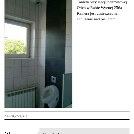
Toaleta przy stacji benzynowej
Orlen w Rabie Wyżnej 256a.
Kamera jest umieszczona
centralnie nad pisuarem.
kamery-bajery
K