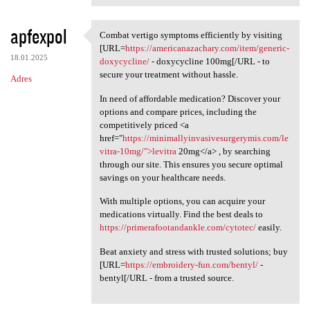
apfexpol
Combat vertigo symptoms efficiently by visiting
Combat vertigo symptoms
[URL=
https://americanazachary.com/item/generic-
18.01.2025
doxycycline/
- doxycycline 100mg[/URL - to
secure your treatment without hassle.
Adres
In need of affordable medication? Discover your
options and compare prices, including the
competitively priced <a
href="
https://minimallyinvasivesurgerymis.com/le
vitra-10mg/">levitra
20mg</a> , by searching
through our site. This ensures you secure optimal
savings on your healthcare needs.
With multiple options, you can acquire your
medications virtually. Find the best deals to
https://primerafootandankle.com/cytotec/
easily.
Beat anxiety and stress with trusted solutions; buy
[URL=
https://embroidery-fun.com/bentyl/
-
bentyl[/URL - from a trusted source.