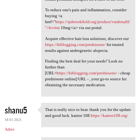
To reduce one's pain and inflammation, consider
buying <a
href="
https://sjsbrookfield.org/product/vardenafil/
">levitra
10mg</a> via our portal.
Acquire effective hair loss solutions; discover our
https://hiblogging.com/prednisone/
for trusted
results against androgenetic alopecia.
Finding the best deal for your needs? Look no
further than
[URL=
https://hiblogging.com/prednisone/
- cheap
prednisone online[/URL - , your go-to source for
obtaining the necessary medication.
shanu5
That is really nice to hear. thank you for the update
That is really nice to hear.
and good luck. kantor 108
https://kantor108.org/
18.01.2025
Adres