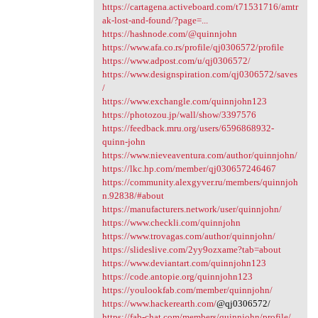
https://cartagena.activeboard.com/t71531716/amtr
ak-lost-and-found/?page=...
https://hashnode.com/@quinnjohn
https://www.afa.co.rs/profile/qj0306572/profile
https://www.adpost.com/u/qj0306572/
https://www.designspiration.com/qj0306572/saves
/
https://www.exchangle.com/quinnjohn123
https://photozou.jp/wall/show/3397576
https://feedback.mru.org/users/6596868932-
quinn-john
https://www.nieveaventura.com/author/quinnjohn/
https://lkc.hp.com/member/qj030657246467
https://community.alexgyver.ru/members/quinnjoh
n.92838/#about
https://manufacturers.network/user/quinnjohn/
https://www.checkli.com/quinnjohn
https://www.trovagas.com/author/quinnjohn/
https://slideslive.com/2yy9ozxame?tab=about
https://www.deviantart.com/quinnjohn123
https://code.antopie.org/quinnjohn123
https://youlookfab.com/member/quinnjohn/
https://www.hackerearth.com/
@qj0306572/
https://fab-chat.com/members/quinnjohn/profile/