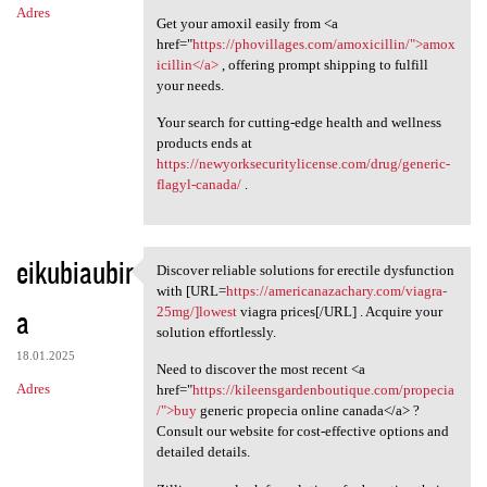
Adres
Get your amoxil easily from <a
href="
https://phovillages.com/amoxicillin/">amox
icillin</a>
, offering prompt shipping to fulfill
your needs.
Your search for cutting-edge health and wellness
products ends at
https://newyorksecuritylicense.com/drug/generic-
flagyl-canada/
.
eikubiaubir
Discover reliable solutions for erectile dysfunction
Discover reliable solutions
with [URL=
https://americanazachary.com/viagra-
a
25mg/]lowest
viagra prices[/URL] . Acquire your
solution effortlessly.
18.01.2025
Need to discover the most recent <a
Adres
href="
https://kileensgardenboutique.com/propecia
/">buy
generic propecia online canada</a> ?
Consult our website for cost-effective options and
detailed details.