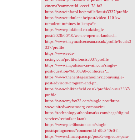
cinema?commentId=ccecf178-bf3...
https://www.infacol.be/profile/lousis3337/profile
https://www.turbulent.be/post/video-110-kw-
turbulent-turbines-in-kenya?c...
https://www.pinkfood.co.uk/single-
post/2020/06/10/we-are-open-at-lauderd...
https://www.thaymaricecream.co.uk/profile/lousis3
337/profile
https://www.reds-
racing.com/profile/lousis3337/profile
https://www.impulsion-travail.com/single-
post/question-%C3%A0-confucius?...
https://www.theheritageschoolnyc.com/single-
post/advisory-program-and-pr...
https://www.folkinafield.co.uk/profile/lousis3337/
profile
https://www.myfox23.com/single-post/https-
wwwunitedwaysemsorg-coronaviru...
https://technology.atbookmarks.com/page/digital-
services/techniker-krank...
https://www.pier6boston.com/single-
post/springmenus?commentId=d9c340c6-f...
https://www.climaespaco.pt/post/5-segredos-para-