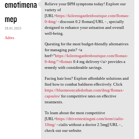
emotimena
Relieve your BPH symptoms today! Explore our
Relieve your BPH symptoms
variety of
mep
[URL=
https://kileensgardenboutique.com/flomax-
0-4mg/
- discount 0.2 flomax[/URL - , specially
designed to enhance your urination and overall
18.01.2025
well-being.
Adres
Questing for the most budget-friendly alternatives
for managing pain? <a
href="
https://kileensgardenboutique.com/flomax-
0-4mg/">flomax
0.4 mg delivery</a> provides a
remedy with considerable savings.
Facing hair loss? Explore affordable solutions and
find how to combat baldness effectively. Click
https://bluemooncafedothan.com/drug/flomax-
capsules/
for competitive rates on effective
treatments.
To learn about the most competitive
[URL=
https://driverstestingmi.com/item/cialis-
10mg/
- cialis without a doctor 2.5mg[/URL - ,
check out our website.