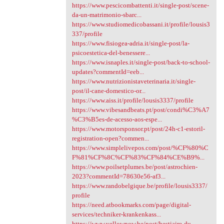
https://www.pescicombattenti.it/single-post/scene-
da-un-matrimonio-sbarc...
https://www.studiomedicobassani.it/profile/lousis3
337/profile
https://www.fisiogea-adria.it/single-post/la-
psicoestetica-del-benessere...
https://www.isnaples.it/single-post/back-to-school-
updates?commentId=eeb...
https://www.nutrizionistaveterinaria.it/single-
post/il-cane-domestico-or...
https://www.aiss.it/profile/lousis3337/profile
https://www.vibesandbeats.pt/post/condi%C3%A7
%C3%B5es-de-acesso-aos-espe...
https://www.motorsponsor.pt/post/24h-c1-estoril-
registration-open?commen...
https://www.simplelivepos.com/post/%CF%80%C
F%81%CF%8C%CF%83%CF%84%CE%B9%...
https://www.poilsetplumes.be/post/astrochien-
2023?commentId=78630e56-af3...
https://www.randobelgique.be/profile/lousis3337/
profile
https://need.atbookmarks.com/page/digital-
services/techniker-krankenkass...
https://www.yellownow.be/post/bestiaire-du-