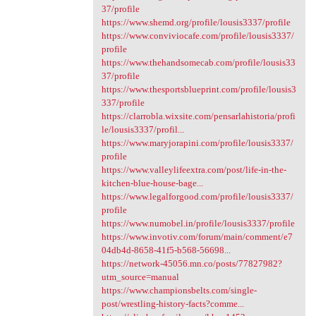
37/profile
https://www.shemd.org/profile/lousis3337/profile
https://www.conviviocafe.com/profile/lousis3337/
profile
https://www.thehandsomecab.com/profile/lousis33
37/profile
https://www.thesportsblueprint.com/profile/lousis3
337/profile
https://clarrobla.wixsite.com/pensarlahistoria/profi
le/lousis3337/profil...
https://www.maryjorapini.com/profile/lousis3337/
profile
https://www.valleylifeextra.com/post/life-in-the-
kitchen-blue-house-bage...
https://www.legalforgood.com/profile/lousis3337/
profile
https://www.numobel.in/profile/lousis3337/profile
https://www.invotiv.com/forum/main/comment/e7
04db4d-8658-41f5-b568-56698...
https://network-45056.mn.co/posts/77827982?
utm_source=manual
https://www.championsbelts.com/single-
post/wrestling-history-facts?comme...