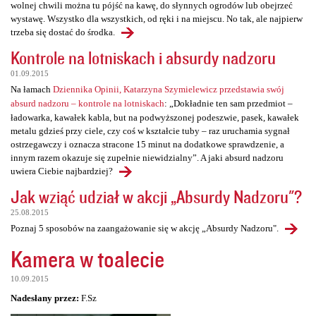
wolnej chwili można tu pójść na kawę, do słynnych ogrodów lub obejrzeć
wystawę. Wszystko dla wszystkich, od ręki i na miejscu. No tak, ale najpierw
trzeba się dostać do środka.
Kontrole na lotniskach i absurdy nadzoru
01.09.2015
Na łamach
Dziennika Opinii, Katarzyna Szymielewicz przedstawia swój
absurd nadzoru – kontrole na lotniskach
: „Dokładnie ten sam przedmiot –
ładowarka, kawałek kabla, but na podwyższonej podeszwie, pasek, kawałek
metalu gdzieś przy ciele, czy coś w kształcie tuby – raz uruchamia sygnał
ostrzegawczy i oznacza stracone 15 minut na dodatkowe sprawdzenie, a
innym razem okazuje się zupełnie niewidzialny”. A jaki absurd nadzoru
uwiera Ciebie najbardziej?
Jak wziąć udział w akcji „Absurdy Nadzoru"?
25.08.2015
Poznaj 5 sposobów na zaangażowanie się w akcję „Absurdy Nadzoru".
Kamera w toalecie
10.09.2015
Nadesłany przez:
F.Sz