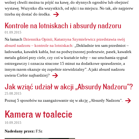
wolnej chwili można tu pójść na kawę, do słynnych ogrodów lub obejrzeć
wystawę. Wszystko dla wszystkich, od ręki i na miejscu. No tak, ale najpierw
trzeba się dostać do środka.
Kontrole na lotniskach i absurdy nadzoru
01.09.2015
Na łamach
Dziennika Opinii, Katarzyna Szymielewicz przedstawia swój
absurd nadzoru – kontrole na lotniskach
: „Dokładnie ten sam przedmiot –
ładowarka, kawałek kabla, but na podwyższonej podeszwie, pasek, kawałek
metalu gdzieś przy ciele, czy coś w kształcie tuby – raz uruchamia sygnał
ostrzegawczy i oznacza stracone 15 minut na dodatkowe sprawdzenie, a
innym razem okazuje się zupełnie niewidzialny”. A jaki absurd nadzoru
uwiera Ciebie najbardziej?
Jak wziąć udział w akcji „Absurdy Nadzoru"?
25.08.2015
Poznaj 5 sposobów na zaangażowanie się w akcję „Absurdy Nadzoru".
Kamera w toalecie
10.09.2015
Nadesłany przez:
F.Sz