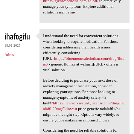
https://glenwoodwine.com/zoloft/
to effectively
manage your symptoms. Explore additional
solutions right away.
ihafogifu
I understand the need for convenient solutions
I understand the need for
when looking to acquire medication. For those
18.01.2025
considering addressing their health issues
efficiently, considering
Adres
[URL=
https://bluemooncafedothan.com/drug/flom
ax/
- generic flomax at walmart[/URL - offers a
vital solution.
Before deciding to purchase your next dose of
anxiety management medication, consider
exploring your options. For those looking to
manage symptoms of anxiety safely, <a
href="
https://newyorksecuritylicense.com/drug/tad
alafil-20mg/">lowest
price generic tadalafil</a>
might be the right step. Options vary widely, so
ensure you're making an informed choice.
Considering the need for reliable solutions for