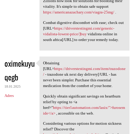
Zillions now look for solutions for boosting their
vitality. It's simple to obtain safe support
https://americanazachary.com/viagra-25mg/
.
Combat digestive discomfort with ease; check out
[URL=
https://driverstestingmi.com/generic-
vidalista-lowest-price/]buy
vidalista online in
south africa[/URL] to order your remedy today.
oximekuyu
Obtaining
Obtaining [URL=https:/
[URL=
https://driverstestingmi.com/item/trazodone
qegb
/
- trazodone uk next day delivery[/URL - has
never been simpler. Purchase this essential
medication from the comfort of your home.
18.01.2025
Adres
Quickly obtain significant savings on heartburn
relief by opting to <a
href="
https://tier1automation.com/lasix/">furosem
ide</a>
, accessible on the web.
Considering various options for motion sickness
relief? Discover the