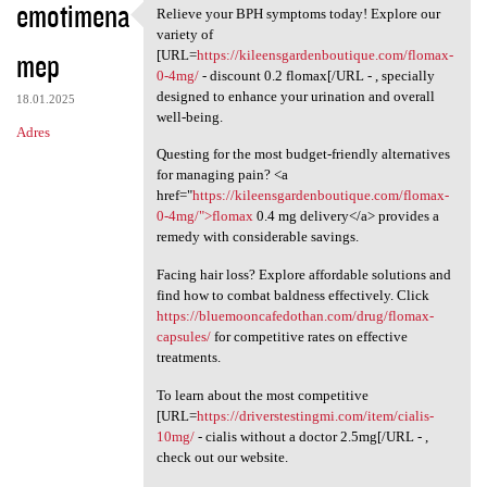
emotimena
Relieve your BPH symptoms today! Explore our
Relieve your BPH symptoms
variety of
mep
[URL=
https://kileensgardenboutique.com/flomax-
0-4mg/
- discount 0.2 flomax[/URL - , specially
designed to enhance your urination and overall
18.01.2025
well-being.
Adres
Questing for the most budget-friendly alternatives
for managing pain? <a
href="
https://kileensgardenboutique.com/flomax-
0-4mg/">flomax
0.4 mg delivery</a> provides a
remedy with considerable savings.
Facing hair loss? Explore affordable solutions and
find how to combat baldness effectively. Click
https://bluemooncafedothan.com/drug/flomax-
capsules/
for competitive rates on effective
treatments.
To learn about the most competitive
[URL=
https://driverstestingmi.com/item/cialis-
10mg/
- cialis without a doctor 2.5mg[/URL - ,
check out our website.