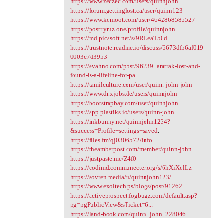
https://www.zeczec.com/users/quinnjohn
https://forum.gettinglost.ca/user/quinn123
https://www.komoot.com/user/4642868586527
https://postr.yruz.one/profile/quinnjohn
https://md.picasoft.net/s/9RLeaT50d
https://trustnote.readme.io/discuss/6673dfb6af019
0003c7d3953
https://evahno.com/post/96239_amtrak-lost-and-
found-is-a-lifeline-for-pa...
https://tamilculture.com/user/quinn-john-john
https://www.dnxjobs.de/users/quinnjohn
https://bootstrapbay.com/user/quinnjohn
https://app.plastiks.io/users/quinn-john
https://inkbunny.net/quinnjohn1234?
&success=Profile+settings+saved
.
https://files.fm/qj0306572/info
https://theamberpost.com/member/quinn-john
https://justpaste.me/Z4f0
https://codimd.communecter.org/s/6hXiXolLz
https://sovren.media/u/quinnjohn123/
https://www.exoltech.ps/blogs/post/91262
https://activeprospect.fogbugz.com/default.asp?
pg=pgPublicView&sTicket=6...
https://land-book.com/quinn_john_228046