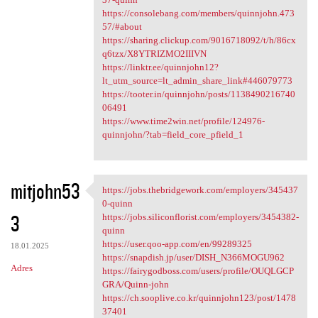
https://consolebang.com/members/quinnjohn.473
57/#about
https://sharing.clickup.com/9016718092/t/h/86cx
q6tzx/X8YTRIZMO2IIIVN
https://linktr.ee/quinnjohn12?
lt_utm_source=lt_admin_share_link#446079773
https://tooter.in/quinnjohn/posts/1138490216740
06491
https://www.time2win.net/profile/124976-
quinnjohn/?tab=field_core_pfield_1
mitjohn53
https://jobs.thebridgework.com/employers/345437
https://jobs.thebridgework
0-quinn
3
https://jobs.siliconflorist.com/employers/3454382-
quinn
https://user.qoo-app.com/en/99289325
18.01.2025
https://snapdish.jp/user/DISH_N366MOGU962
Adres
https://fairygodboss.com/users/profile/OUQLGCP
GRA/Quinn-john
https://ch.sooplive.co.kr/quinnjohn123/post/1478
37401