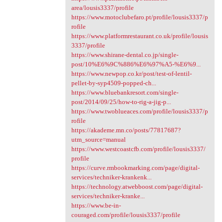
area/lousis3337/profile
https://www.motoclubefaro.pt/profile/lousis3337/p
rofile
https://www.platformrestaurant.co.uk/profile/lousis
3337/profile
https://www.shirane-dental.co.jp/single-
post/10%E6%9C%886%E6%97%A5-%E6%9...
https://www.newpop.co.kr/post/test-of-lentil-
pellet-by-syp4509-popped-ch...
https://www.bluebankresort.com/single-
post/2014/09/25/how-to-rig-a-jig-p...
https://www.twoblueaces.com/profile/lousis3337/p
rofile
https://akademe.mn.co/posts/77817687?
utm_source=manual
https://www.westcoastcfb.com/profile/lousis3337/
profile
https://curve.rmbookmarking.com/page/digital-
services/techniker-krankenk...
https://technology.atwebboost.com/page/digital-
services/techniker-kranke...
https://www.be-in-
couraged.com/profile/lousis3337/profile