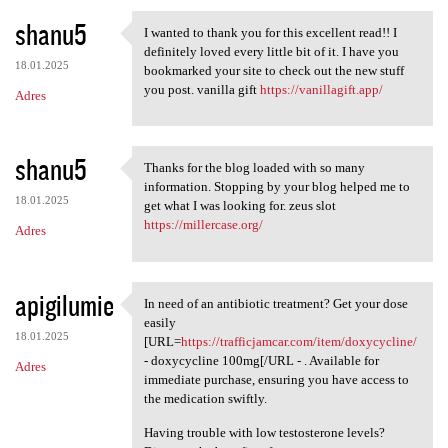
shanu5
I wanted to thank you for this excellent read!! I
I wanted to thank you for
definitely loved every little bit of it. I have you
18.01.2025
bookmarked your site to check out the new stuff
you post. vanilla gift
https://vanillagift.app/
Adres
shanu5
Thanks for the blog loaded with so many
Thanks for the blog loaded
information. Stopping by your blog helped me to
18.01.2025
get what I was looking for. zeus slot
https://millercase.org/
Adres
apigilumie
In need of an antibiotic treatment? Get your dose
In need of an antibiotic
easily
18.01.2025
[URL=
https://trafficjamcar.com/item/doxycycline/
- doxycycline 100mg[/URL - . Available for
Adres
immediate purchase, ensuring you have access to
the medication swiftly.
Having trouble with low testosterone levels?