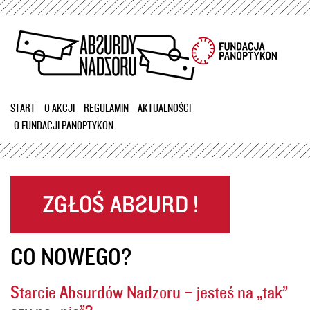
Przejdź
do
treści
START
O AKCJI
REGULAMIN
AKTUALNOŚCI
O FUNDACJI PANOPTYKON
CO NOWEGO?
Starcie Absurdów Nadzoru – jesteś na „tak”