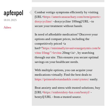
apfexpol
Combat vertigo symptoms efficiently by visiting
Combat vertigo symptoms
[URL=
https://americanazachary.com/item/generic-
18.01.2025
doxycycline/
- doxycycline 100mg[/URL - to
secure your treatment without hassle.
Adres
In need of affordable medication? Discover your
options and compare prices, including the
competitively priced <a
href="
https://minimallyinvasivesurgerymis.com/le
vitra-10mg/">levitra
20mg</a> , by searching
through our site. This ensures you secure optimal
savings on your healthcare needs.
With multiple options, you can acquire your
medications virtually. Find the best deals to
https://primerafootandankle.com/cytotec/
easily.
Beat anxiety and stress with trusted solutions; buy
[URL=
https://embroidery-fun.com/bentyl/
-
bentyl[/URL - from a trusted source.