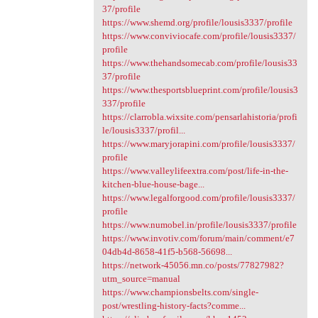
37/profile
https://www.shemd.org/profile/lousis3337/profile
https://www.conviviocafe.com/profile/lousis3337/
profile
https://www.thehandsomecab.com/profile/lousis33
37/profile
https://www.thesportsblueprint.com/profile/lousis3
337/profile
https://clarrobla.wixsite.com/pensarlahistoria/profi
le/lousis3337/profil...
https://www.maryjorapini.com/profile/lousis3337/
profile
https://www.valleylifeextra.com/post/life-in-the-
kitchen-blue-house-bage...
https://www.legalforgood.com/profile/lousis3337/
profile
https://www.numobel.in/profile/lousis3337/profile
https://www.invotiv.com/forum/main/comment/e7
04db4d-8658-41f5-b568-56698...
https://network-45056.mn.co/posts/77827982?
utm_source=manual
https://www.championsbelts.com/single-
post/wrestling-history-facts?comme...