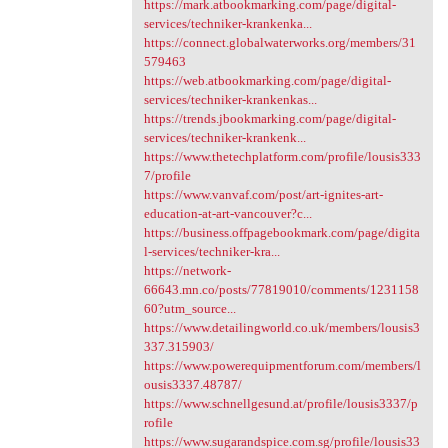
https://mark.atbookmarking.com/page/digital-
services/techniker-krankenka...
https://connect.globalwaterworks.org/members/31
579463
https://web.atbookmarking.com/page/digital-
services/techniker-krankenkas...
https://trends.jbookmarking.com/page/digital-
services/techniker-krankenk...
https://www.thetechplatform.com/profile/lousis333
7/profile
https://www.vanvaf.com/post/art-ignites-art-
education-at-art-vancouver?c...
https://business.offpagebookmark.com/page/digita
l-services/techniker-kra...
https://network-
66643.mn.co/posts/77819010/comments/1231158
60?utm_source...
https://www.detailingworld.co.uk/members/lousis3
337.315903/
https://www.powerequipmentforum.com/members/l
ousis3337.48787/
https://www.schnellgesund.at/profile/lousis3337/p
rofile
https://www.sugarandspice.com.sg/profile/lousis33