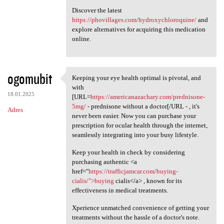
Discover the latest
https://phovillages.com/hydroxychloroquine/
and
explore alternatives for acquiring this medication
online.
ogomubit
Keeping your eye health optimal is pivotal, and
Keeping your eye health
with
18.01.2025
[URL=
https://americanazachary.com/prednisone-
5mg/
- prednisone without a doctor[/URL - , it's
Adres
never been easier. Now you can purchase your
prescription for ocular health through the internet,
seamlessly integrating into your busy lifestyle.
Keep your health in check by considering
purchasing authentic <a
href="
https://trafficjamcar.com/buying-
cialis/">buying
cialis</a> , known for its
effectiveness in medical treatments.
Xperience unmatched convenience of getting your
treatments without the hassle of a doctor's note.