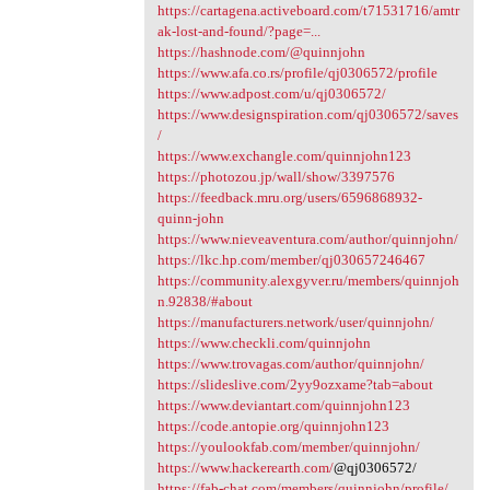
https://cartagena.activeboard.com/t71531716/amtr
ak-lost-and-found/?page=...
https://hashnode.com/@quinnjohn
https://www.afa.co.rs/profile/qj0306572/profile
https://www.adpost.com/u/qj0306572/
https://www.designspiration.com/qj0306572/saves
/
https://www.exchangle.com/quinnjohn123
https://photozou.jp/wall/show/3397576
https://feedback.mru.org/users/6596868932-
quinn-john
https://www.nieveaventura.com/author/quinnjohn/
https://lkc.hp.com/member/qj030657246467
https://community.alexgyver.ru/members/quinnjoh
n.92838/#about
https://manufacturers.network/user/quinnjohn/
https://www.checkli.com/quinnjohn
https://www.trovagas.com/author/quinnjohn/
https://slideslive.com/2yy9ozxame?tab=about
https://www.deviantart.com/quinnjohn123
https://code.antopie.org/quinnjohn123
https://youlookfab.com/member/quinnjohn/
https://www.hackerearth.com/
@qj0306572/
https://fab-chat.com/members/quinnjohn/profile/