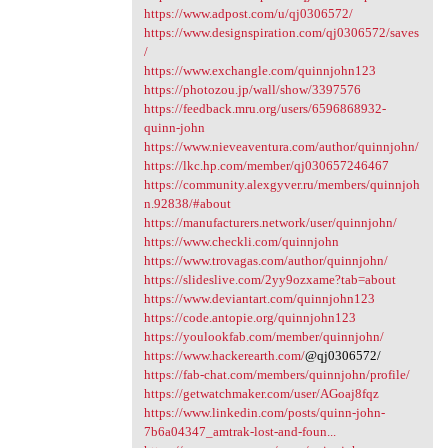
https://www.adpost.com/u/qj0306572/
https://www.designspiration.com/qj0306572/saves
/
https://www.exchangle.com/quinnjohn123
https://photozou.jp/wall/show/3397576
https://feedback.mru.org/users/6596868932-
quinn-john
https://www.nieveaventura.com/author/quinnjohn/
https://lkc.hp.com/member/qj030657246467
https://community.alexgyver.ru/members/quinnjoh
n.92838/#about
https://manufacturers.network/user/quinnjohn/
https://www.checkli.com/quinnjohn
https://www.trovagas.com/author/quinnjohn/
https://slideslive.com/2yy9ozxame?tab=about
https://www.deviantart.com/quinnjohn123
https://code.antopie.org/quinnjohn123
https://youlookfab.com/member/quinnjohn/
https://www.hackerearth.com/
@qj0306572/
https://fab-chat.com/members/quinnjohn/profile/
https://getwatchmaker.com/user/AGoaj8fqz
https://www.linkedin.com/posts/quinn-john-
7b6a04347_amtrak-lost-and-foun...