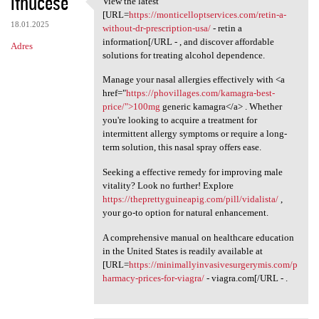
ithucese
View the latest
View the latest [URL=https:/
o
[URL=
https://monticelloptservices.com/retin-a-
18.01.2025
m
without-dr-prescription-usa/
- retin a
information[/URL - , and discover affordable
Adres
e
solutions for treating alcohol dependence.
n
Manage your nasal allergies effectively with <a
t
href="
https://phovillages.com/kamagra-best-
price/">100mg
generic kamagra</a> . Whether
a
you're looking to acquire a treatment for
r
intermittent allergy symptoms or require a long-
term solution, this nasal spray offers ease.
z
e
Seeking a effective remedy for improving male
vitality? Look no further! Explore
https://theprettyguineapig.com/pill/vidalista/
,
your go-to option for natural enhancement.
A comprehensive manual on healthcare education
in the United States is readily available at
[URL=
https://minimallyinvasivesurgerymis.com/p
harmacy-prices-for-viagra/
- viagra.com[/URL - .