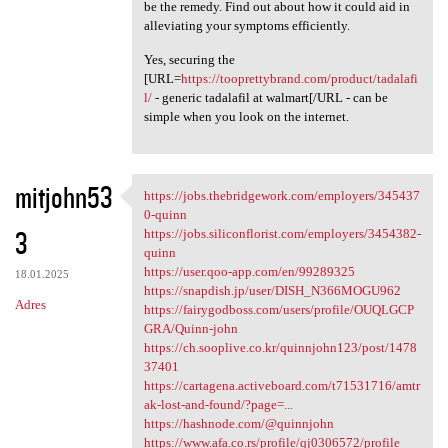
be the remedy. Find out about how it could aid in
alleviating your symptoms efficiently.
Yes, securing the
[URL=
https://tooprettybrand.com/product/tadalafi
l/
- generic tadalafil at walmart[/URL - can be
simple when you look on the internet.
mitjohn53
https://jobs.thebridgework.com/employers/345437
https://jobs.thebridgework
0-quinn
3
https://jobs.siliconflorist.com/employers/3454382-
quinn
https://user.qoo-app.com/en/99289325
18.01.2025
https://snapdish.jp/user/DISH_N366MOGU962
Adres
https://fairygodboss.com/users/profile/OUQLGCP
GRA/Quinn-john
https://ch.sooplive.co.kr/quinnjohn123/post/1478
37401
https://cartagena.activeboard.com/t71531716/amtr
ak-lost-and-found/?page=...
https://hashnode.com/@quinnjohn
https://www.afa.co.rs/profile/qj0306572/profile