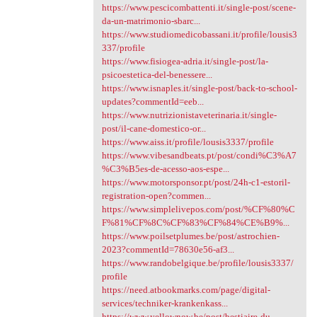
https://www.pescicombattenti.it/single-post/scene-
da-un-matrimonio-sbarc...
https://www.studiomedicobassani.it/profile/lousis3
337/profile
https://www.fisiogea-adria.it/single-post/la-
psicoestetica-del-benessere...
https://www.isnaples.it/single-post/back-to-school-
updates?commentId=eeb...
https://www.nutrizionistaveterinaria.it/single-
post/il-cane-domestico-or...
https://www.aiss.it/profile/lousis3337/profile
https://www.vibesandbeats.pt/post/condi%C3%A7
%C3%B5es-de-acesso-aos-espe...
https://www.motorsponsor.pt/post/24h-c1-estoril-
registration-open?commen...
https://www.simplelivepos.com/post/%CF%80%C
F%81%CF%8C%CF%83%CF%84%CE%B9%...
https://www.poilsetplumes.be/post/astrochien-
2023?commentId=78630e56-af3...
https://www.randobelgique.be/profile/lousis3337/
profile
https://need.atbookmarks.com/page/digital-
services/techniker-krankenkass...
https://www.yellownow.be/post/bestiaire-du-