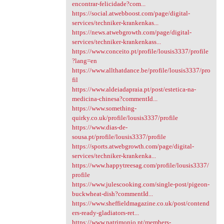
encontrar-felicidade?com...
https://social.atwebboost.com/page/digital-
services/techniker-krankenkas...
https://news.atwebgrowth.com/page/digital-
services/techniker-krankenkass...
https://www.conceito.pt/profile/lousis3337/profile
?lang=en
https://www.allthatdance.be/profile/lousis3337/pro
fil
https://www.aldeiadapraia.pt/post/estetica-na-
medicina-chinesa?commentId...
https://www.something-
quirky.co.uk/profile/lousis3337/profile
https://www.dias-de-
sousa.pt/profile/lousis3337/profile
https://sports.atwebgrowth.com/page/digital-
services/techniker-krankenka...
https://www.happytreesag.com/profile/lousis3337/
profile
https://www.julescooking.com/single-post/pigeon-
buckwheat-dish?commentId...
https://www.sheffieldmagazine.co.uk/post/contend
ers-ready-gladiators-ret...
https://www.patrimonio.pt/members-