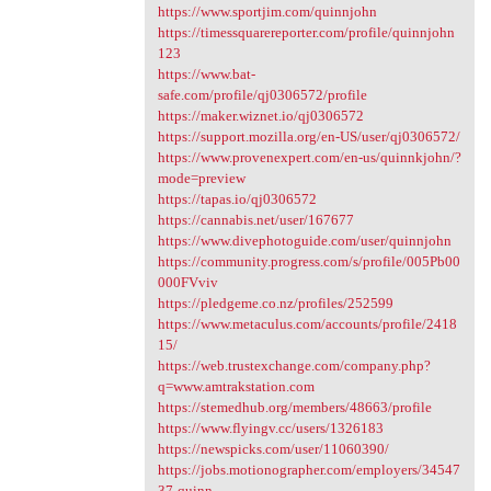
https://www.sportjim.com/quinnjohn
https://timessquarereporter.com/profile/quinnjohn
123
https://www.bat-
safe.com/profile/qj0306572/profile
https://maker.wiznet.io/qj0306572
https://support.mozilla.org/en-US/user/qj0306572/
https://www.provenexpert.com/en-us/quinnkjohn/?
mode=preview
https://tapas.io/qj0306572
https://cannabis.net/user/167677
https://www.divephotoguide.com/user/quinnjohn
https://community.progress.com/s/profile/005Pb00
000FVviv
https://pledgeme.co.nz/profiles/252599
https://www.metaculus.com/accounts/profile/2418
15/
https://web.trustexchange.com/company.php?
q=www.amtrakstation.com
https://stemedhub.org/members/48663/profile
https://www.flyingv.cc/users/1326183
https://newspicks.com/user/11060390/
https://jobs.motionographer.com/employers/34547
37-quinn