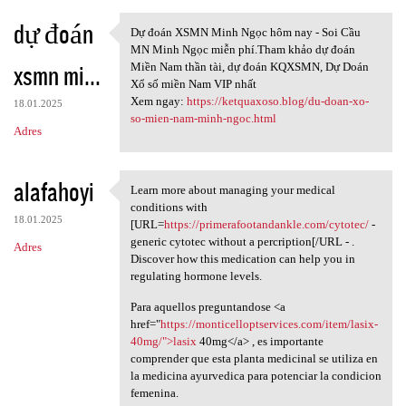
dự đoán
Dự đoán XSMN Minh Ngọc hôm nay - Soi Cầu
Dự đoán XSMN Minh Ngọc hôm
MN Minh Ngọc miễn phí.Tham khảo dự đoán
xsmn mi...
Miền Nam thần tài, dự đoán KQXSMN, Dự Doán
Xổ số miền Nam VIP nhất
Xem ngay:
https://ketquaxoso.blog/du-doan-xo-
18.01.2025
so-mien-nam-minh-ngoc.html
Adres
alafahoyi
Learn more about managing your medical
Learn more about managing
conditions with
18.01.2025
[URL=
https://primerafootandankle.com/cytotec/
-
generic cytotec without a percription[/URL - .
Adres
Discover how this medication can help you in
regulating hormone levels.
Para aquellos preguntandose <a
href="
https://monticelloptservices.com/item/lasix-
40mg/">lasix
40mg</a> , es importante
comprender que esta planta medicinal se utiliza en
la medicina ayurvedica para potenciar la condicion
femenina.