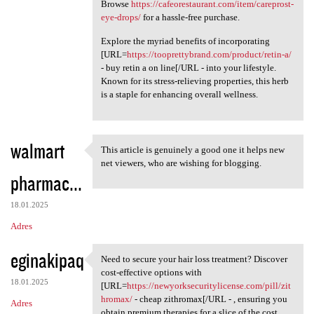
Browse
https://cafeorestaurant.com/item/careprost-
eye-drops/
for a hassle-free purchase.
Explore the myriad benefits of incorporating
[URL=
https://tooprettybrand.com/product/retin-a/
- buy retin a on line[/URL - into your lifestyle.
Known for its stress-relieving properties, this herb
is a staple for enhancing overall wellness.
walmart
This article is genuinely a good one it helps new
This article is genuinely a
net viewers, who are wishing for blogging.
pharmac...
18.01.2025
Adres
eginakipaq
Need to secure your hair loss treatment? Discover
Need to secure your hair loss
cost-effective options with
18.01.2025
[URL=
https://newyorksecuritylicense.com/pill/zit
hromax/
- cheap zithromax[/URL - , ensuring you
Adres
obtain premium therapies for a slice of the cost.