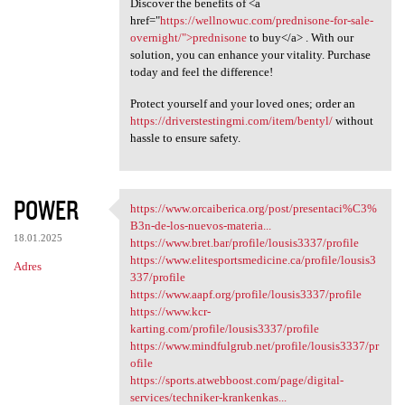
Discover the benefits of <a
href="
https://wellnowuc.com/prednisone-for-sale-
overnight/">prednisone
to buy</a> . With our
solution, you can enhance your vitality. Purchase
today and feel the difference!
Protect yourself and your loved ones; order an
https://driverstestingmi.com/item/bentyl/
without
hassle to ensure safety.
POWER
https://www.orcaiberica.org/post/presentaci%C3%
https://www.orcaiberica.org
B3n-de-los-nuevos-materia...
18.01.2025
https://www.bret.bar/profile/lousis3337/profile
https://www.elitesportsmedicine.ca/profile/lousis3
Adres
337/profile
https://www.aapf.org/profile/lousis3337/profile
https://www.kcr-
karting.com/profile/lousis3337/profile
https://www.mindfulgrub.net/profile/lousis3337/pr
ofile
https://sports.atwebboost.com/page/digital-
services/techniker-krankenkas...