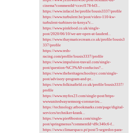
cinema?commentId=ccecf178-bf3...
https://www.infacol.be/profile/lousis3337/profile
https://www.turbulent.be/post/video-110-kw-
turbulent-turbines-in-kenya?c...
https://www.pinkfood.co.uk/single-
post/2020/06/10/we-are-open-at-lauderd...
https://www.thaymaricecream.co.uk/profile/lousis3
337/profile
https://www.reds-
racing.com/profile/lousis3337/profile
https://www.impulsion-travail.com/single-
post/question-%C3%A0-confucius?...
https://www.theheritageschoolnyc.com/single-
post/advisory-program-and-pr...
https://www.folkinafield.co.uk/profile/lousis3337/
profile
https://www.myfox23.com/single-post/https-
wwwunitedwaysemsorg-coronaviru...
https://technology.atbookmarks.com/page/digital-
services/techniker-krank...
https://www.pier6boston.com/single-
post/springmenus?commentId=d9c340c6-f...
https://www.climaespaco.pt/post/5-segredos-para-