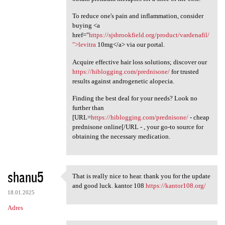
To reduce one's pain and inflammation, consider
buying <a
href="
https://sjsbrookfield.org/product/vardenafil/
">levitra
10mg</a> via our portal.
Acquire effective hair loss solutions; discover our
https://hiblogging.com/prednisone/
for trusted
results against androgenetic alopecia.
Finding the best deal for your needs? Look no
further than
[URL=
https://hiblogging.com/prednisone/
- cheap
prednisone online[/URL - , your go-to source for
obtaining the necessary medication.
shanu5
That is really nice to hear. thank you for the update
That is really nice to hear.
and good luck. kantor 108
https://kantor108.org/
18.01.2025
Adres