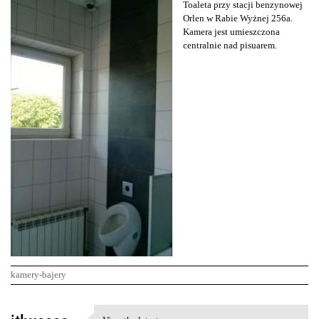
Toaleta przy stacji benzynowej
Orlen w Rabie Wyżnej 256a.
Kamera jest umieszczona
centralnie nad pisuarem.
kamery-bajery
K