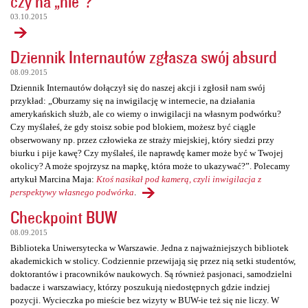
czy na „nie”?
03.10.2015
Dziennik Internautów zgłasza swój absurd
08.09.2015
Dziennik Internautów dołączył się do naszej akcji i zgłosił nam swój
przykład: „Oburzamy się na inwigilację w internecie, na działania
amerykańskich służb, ale co wiemy o inwigilacji na własnym podwórku?
Czy myślałeś, że gdy stoisz sobie pod blokiem, możesz być ciągle
obserwowany np. przez człowieka ze straży miejskiej, który siedzi przy
biurku i pije kawę? Czy myślałeś, ile naprawdę kamer może być w Twojej
okolicy? A może spojrzysz na mapkę, która może to ukazywać?”. Polecamy
artykuł Marcina Maja:
Ktoś nasikał pod kamerą, czyli inwigilacja z
perspektywy własnego podwórka
.
Checkpoint BUW
08.09.2015
Biblioteka Uniwersytecka w Warszawie. Jedna z najważniejszych bibliotek
akademickich w stolicy. Codziennie przewijają się przez nią setki studentów,
doktorantów i pracowników naukowych. Są również pasjonaci, samodzielni
badacze i warszawiacy, którzy poszukują niedostępnych gdzie indziej
pozycji. Wycieczka po mieście bez wizyty w BUW-ie też się nie liczy. W