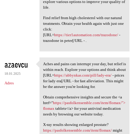
explore various options to improve your quality of
life.
Find relief from high cholesterol with our natural
treatments. Obtain your health again with just one
click:
[URL=
https://tier1automation.com/trazodone/
-
trazodone in peter[/URL - .
azaevcu
Aches and pains can interrupt your day, but relief is
Aches and pains can interrupt
within reach. Explore your options and think about
18.01.2025
[URL=
https://abbynkas.com/pill/lady-era/
- prices
for lady era[/URL - for fast alleviation. This might
Adres
be the answer you're looking for.
Obtain comprehensive insights and secure the <a
href="
https://pasfolkensemble.com/item/flomax/">
flomax
tablets</a> for your antiviral medication
needs by browsing our website today.
X-ray results showing enlarged prostate?
https://pasfolkensemble.com/item/flomax/
might