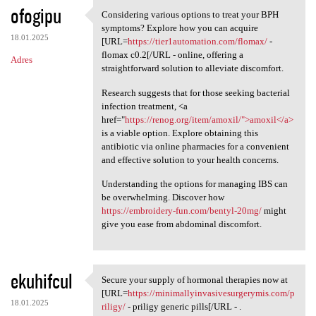
ofogipu
Considering various options to treat your BPH
Considering various options
symptoms? Explore how you can acquire
18.01.2025
[URL=
https://tier1automation.com/flomax/
-
flomax c0.2[/URL - online, offering a
Adres
straightforward solution to alleviate discomfort.
Research suggests that for those seeking bacterial
infection treatment, <a
href="
https://renog.org/item/amoxil/">amoxil</a>
is a viable option. Explore obtaining this
antibiotic via online pharmacies for a convenient
and effective solution to your health concerns.
Understanding the options for managing IBS can
be overwhelming. Discover how
https://embroidery-fun.com/bentyl-20mg/
might
give you ease from abdominal discomfort.
ekuhifcul
Secure your supply of hormonal therapies now at
Secure your supply of
[URL=
https://minimallyinvasivesurgerymis.com/p
18.01.2025
riligy/
- priligy generic pills[/URL - .