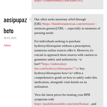
https://climbersfamily.com/khan1452
aesipupaz
One often seeks monetary relief through
One often seeks monetary
[URL=
https://frankfortamerican.com/tretinoin/
-
beto
tretinoin generic[/URL - , especially in moments of
pressing needs.
18.01.2025
For individuals seeking to purchase
Adres
hydroxychloroquine without a prescription,
numerous online sources offer it. However, it's
crucial to approach these sources with caution to
guarantee safety and authenticity. <a
href="
https://embroidery-
fun.com/hydroxychloroquine/">to
buy
hydroxychloroquine how</a> offers a
comprehensive guide on how to safely order this
medication, alongside vital details on its
utilization.
View the latest prices for treating your BPH
symptoms with
https://pasfolkensemble.com/item/flomax/
, and