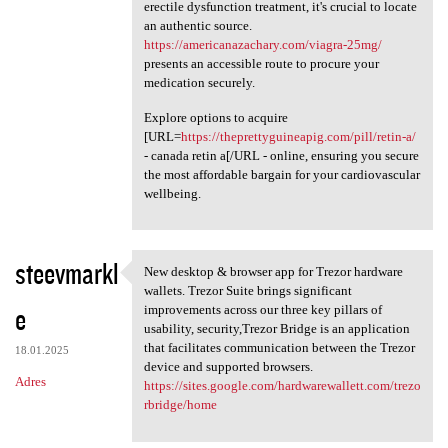
erectile dysfunction treatment, it's crucial to locate
an authentic source.
https://americanazachary.com/viagra-25mg/
presents an accessible route to procure your
medication securely.
Explore options to acquire
[URL=
https://theprettyguineapig.com/pill/retin-a/
- canada retin a[/URL - online, ensuring you secure
the most affordable bargain for your cardiovascular
wellbeing.
steevmarkl
New desktop & browser app for Trezor hardware
New desktop & browser app for
wallets. Trezor Suite brings significant
e
improvements across our three key pillars of
usability, security,Trezor Bridge is an application
that facilitates communication between the Trezor
18.01.2025
device and supported browsers.
Adres
https://sites.google.com/hardwarewallett.com/trezo
rbridge/home