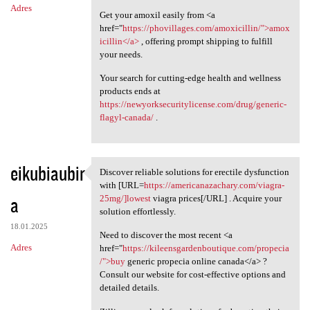
Adres
Get your amoxil easily from <a
href="
https://phovillages.com/amoxicillin/">amox
icillin</a>
, offering prompt shipping to fulfill
your needs.
Your search for cutting-edge health and wellness
products ends at
https://newyorksecuritylicense.com/drug/generic-
flagyl-canada/
.
eikubiaubir
Discover reliable solutions for erectile dysfunction
Discover reliable solutions
with [URL=
https://americanazachary.com/viagra-
a
25mg/]lowest
viagra prices[/URL] . Acquire your
solution effortlessly.
18.01.2025
Need to discover the most recent <a
Adres
href="
https://kileensgardenboutique.com/propecia
/">buy
generic propecia online canada</a> ?
Consult our website for cost-effective options and
detailed details.