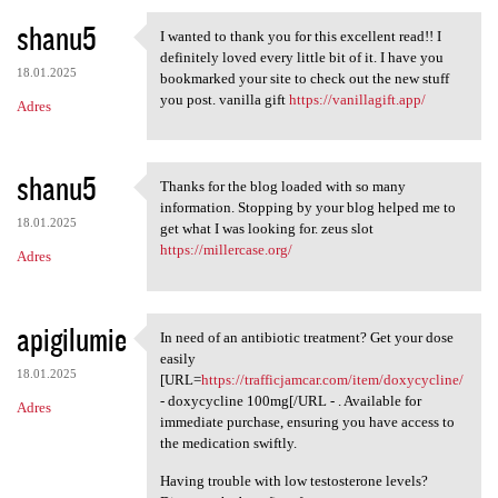
shanu5
I wanted to thank you for this excellent read!! I
I wanted to thank you for
definitely loved every little bit of it. I have you
18.01.2025
bookmarked your site to check out the new stuff
you post. vanilla gift
https://vanillagift.app/
Adres
shanu5
Thanks for the blog loaded with so many
Thanks for the blog loaded
information. Stopping by your blog helped me to
18.01.2025
get what I was looking for. zeus slot
https://millercase.org/
Adres
apigilumie
In need of an antibiotic treatment? Get your dose
In need of an antibiotic
easily
18.01.2025
[URL=
https://trafficjamcar.com/item/doxycycline/
- doxycycline 100mg[/URL - . Available for
Adres
immediate purchase, ensuring you have access to
the medication swiftly.
Having trouble with low testosterone levels?