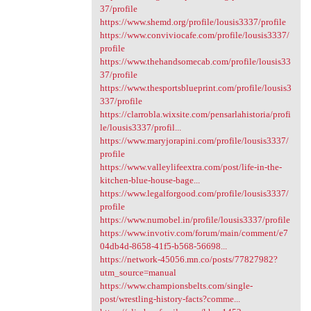
37/profile
https://www.shemd.org/profile/lousis3337/profile
https://www.conviviocafe.com/profile/lousis3337/
profile
https://www.thehandsomecab.com/profile/lousis33
37/profile
https://www.thesportsblueprint.com/profile/lousis3
337/profile
https://clarrobla.wixsite.com/pensarlahistoria/profi
le/lousis3337/profil...
https://www.maryjorapini.com/profile/lousis3337/
profile
https://www.valleylifeextra.com/post/life-in-the-
kitchen-blue-house-bage...
https://www.legalforgood.com/profile/lousis3337/
profile
https://www.numobel.in/profile/lousis3337/profile
https://www.invotiv.com/forum/main/comment/e7
04db4d-8658-41f5-b568-56698...
https://network-45056.mn.co/posts/77827982?
utm_source=manual
https://www.championsbelts.com/single-
post/wrestling-history-facts?comme...