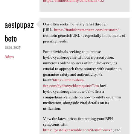
https://climbersfamily.com/khan1452
aesipupaz
One often seeks monetary relief through
One often seeks monetary
[URL=
https://frankfortamerican.com/tretinoin/
-
beto
tretinoin generic[/URL - , especially in moments of
pressing needs.
18.01.2025
For individuals seeking to purchase
Adres
hydroxychloroquine without a prescription,
numerous online sources offer it. However, it's
crucial to approach these sources with caution to
guarantee safety and authenticity. <a
href="
https://embroidery-
fun.com/hydroxychloroquine/">to
buy
hydroxychloroquine how</a> offers a
comprehensive guide on how to safely order this
medication, alongside vital details on its
utilization.
View the latest prices for treating your BPH
symptoms with
https://pasfolkensemble.com/item/flomax/
, and