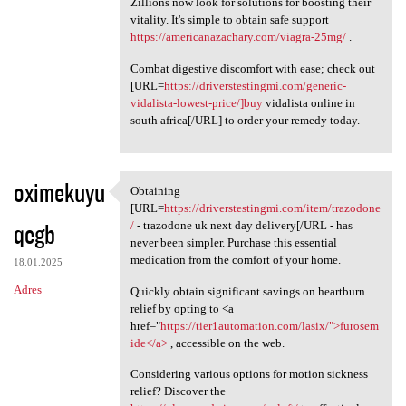
Zillions now look for solutions for boosting their
vitality. It's simple to obtain safe support
https://americanazachary.com/viagra-25mg/
.
Combat digestive discomfort with ease; check out
[URL=
https://driverstestingmi.com/generic-
vidalista-lowest-price/]buy
vidalista online in
south africa[/URL] to order your remedy today.
oximekuyu
Obtaining
Obtaining [URL=https:/
[URL=
https://driverstestingmi.com/item/trazodone
qegb
/
- trazodone uk next day delivery[/URL - has
never been simpler. Purchase this essential
medication from the comfort of your home.
18.01.2025
Adres
Quickly obtain significant savings on heartburn
relief by opting to <a
href="
https://tier1automation.com/lasix/">furosem
ide</a>
, accessible on the web.
Considering various options for motion sickness
relief? Discover the