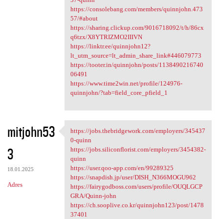
https://consolebang.com/members/quinnjohn.473
57/#about
https://sharing.clickup.com/9016718092/t/h/86cx
q6tzx/X8YTRIZMO2IIIVN
https://linktr.ee/quinnjohn12?
lt_utm_source=lt_admin_share_link#446079773
https://tooter.in/quinnjohn/posts/1138490216740
06491
https://www.time2win.net/profile/124976-
quinnjohn/?tab=field_core_pfield_1
mitjohn53
https://jobs.thebridgework.com/employers/345437
https://jobs.thebridgework
0-quinn
3
https://jobs.siliconflorist.com/employers/3454382-
quinn
https://user.qoo-app.com/en/99289325
18.01.2025
https://snapdish.jp/user/DISH_N366MOGU962
Adres
https://fairygodboss.com/users/profile/OUQLGCP
GRA/Quinn-john
https://ch.sooplive.co.kr/quinnjohn123/post/1478
37401