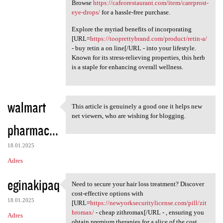
Browse
https://cafeorestaurant.com/item/careprost-
eye-drops/
for a hassle-free purchase.
Explore the myriad benefits of incorporating
[URL=
https://tooprettybrand.com/product/retin-a/
- buy retin a on line[/URL - into your lifestyle.
Known for its stress-relieving properties, this herb
is a staple for enhancing overall wellness.
walmart
This article is genuinely a good one it helps new
This article is genuinely a
net viewers, who are wishing for blogging.
pharmac...
18.01.2025
Adres
eginakipaq
Need to secure your hair loss treatment? Discover
Need to secure your hair loss
cost-effective options with
18.01.2025
[URL=
https://newyorksecuritylicense.com/pill/zit
hromax/
- cheap zithromax[/URL - , ensuring you
Adres
obtain premium therapies for a slice of the cost.