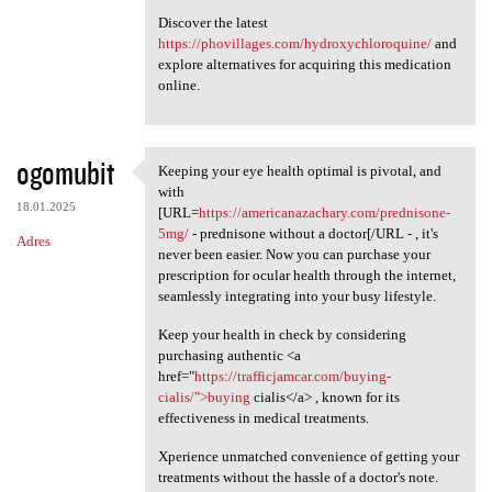
Discover the latest
https://phovillages.com/hydroxychloroquine/
and
explore alternatives for acquiring this medication
online.
ogomubit
Keeping your eye health optimal is pivotal, and
Keeping your eye health
with
18.01.2025
[URL=
https://americanazachary.com/prednisone-
5mg/
- prednisone without a doctor[/URL - , it's
Adres
never been easier. Now you can purchase your
prescription for ocular health through the internet,
seamlessly integrating into your busy lifestyle.
Keep your health in check by considering
purchasing authentic <a
href="
https://trafficjamcar.com/buying-
cialis/">buying
cialis</a> , known for its
effectiveness in medical treatments.
Xperience unmatched convenience of getting your
treatments without the hassle of a doctor's note.