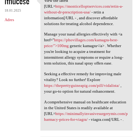
ithucese
View the latest
View the latest [URL=https:/
o
[URL=
https://monticelloptservices.com/retin-a-
18.01.2025
m
without-dr-prescription-usa/
- retin a
information[/URL - , and discover affordable
Adres
e
solutions for treating alcohol dependence.
n
Manage your nasal allergies effectively with <a
t
href="
https://phovillages.com/kamagra-best-
price/">100mg
generic kamagra</a> . Whether
a
you're looking to acquire a treatment for
r
intermittent allergy symptoms or require a long-
term solution, this nasal spray offers ease.
z
e
Seeking a effective remedy for improving male
vitality? Look no further! Explore
https://theprettyguineapig.com/pill/vidalista/
,
your go-to option for natural enhancement.
A comprehensive manual on healthcare education
in the United States is readily available at
[URL=
https://minimallyinvasivesurgerymis.com/p
harmacy-prices-for-viagra/
- viagra.com[/URL - .