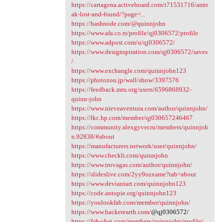
https://cartagena.activeboard.com/t71531716/amtr
ak-lost-and-found/?page=...
https://hashnode.com/@quinnjohn
https://www.afa.co.rs/profile/qj0306572/profile
https://www.adpost.com/u/qj0306572/
https://www.designspiration.com/qj0306572/saves
/
https://www.exchangle.com/quinnjohn123
https://photozou.jp/wall/show/3397576
https://feedback.mru.org/users/6596868932-
quinn-john
https://www.nieveaventura.com/author/quinnjohn/
https://lkc.hp.com/member/qj030657246467
https://community.alexgyver.ru/members/quinnjoh
n.92838/#about
https://manufacturers.network/user/quinnjohn/
https://www.checkli.com/quinnjohn
https://www.trovagas.com/author/quinnjohn/
https://slideslive.com/2yy9ozxame?tab=about
https://www.deviantart.com/quinnjohn123
https://code.antopie.org/quinnjohn123
https://youlookfab.com/member/quinnjohn/
https://www.hackerearth.com/
@qj0306572/
https://fab-chat.com/members/quinnjohn/profile/