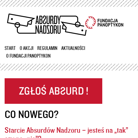
Przejdź
do
treści
START
O AKCJI
REGULAMIN
AKTUALNOŚCI
O FUNDACJI PANOPTYKON
CO NOWEGO?
Starcie Absurdów Nadzoru – jesteś na „tak”