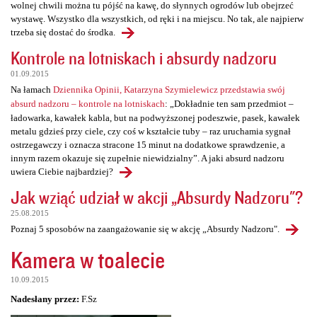
wolnej chwili można tu pójść na kawę, do słynnych ogrodów lub obejrzeć
wystawę. Wszystko dla wszystkich, od ręki i na miejscu. No tak, ale najpierw
trzeba się dostać do środka.
Kontrole na lotniskach i absurdy nadzoru
01.09.2015
Na łamach
Dziennika Opinii, Katarzyna Szymielewicz przedstawia swój
absurd nadzoru – kontrole na lotniskach
: „Dokładnie ten sam przedmiot –
ładowarka, kawałek kabla, but na podwyższonej podeszwie, pasek, kawałek
metalu gdzieś przy ciele, czy coś w kształcie tuby – raz uruchamia sygnał
ostrzegawczy i oznacza stracone 15 minut na dodatkowe sprawdzenie, a
innym razem okazuje się zupełnie niewidzialny”. A jaki absurd nadzoru
uwiera Ciebie najbardziej?
Jak wziąć udział w akcji „Absurdy Nadzoru"?
25.08.2015
Poznaj 5 sposobów na zaangażowanie się w akcję „Absurdy Nadzoru".
Kamera w toalecie
10.09.2015
Nadesłany przez:
F.Sz