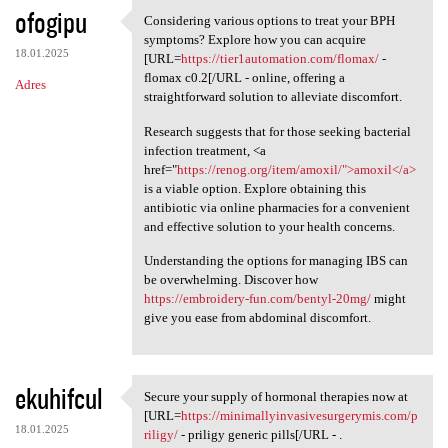
ofogipu
Considering various options to treat your BPH
Considering various options
symptoms? Explore how you can acquire
18.01.2025
[URL=
https://tier1automation.com/flomax/
-
flomax c0.2[/URL - online, offering a
Adres
straightforward solution to alleviate discomfort.
Research suggests that for those seeking bacterial
infection treatment, <a
href="
https://renog.org/item/amoxil/">amoxil</a>
is a viable option. Explore obtaining this
antibiotic via online pharmacies for a convenient
and effective solution to your health concerns.
Understanding the options for managing IBS can
be overwhelming. Discover how
https://embroidery-fun.com/bentyl-20mg/
might
give you ease from abdominal discomfort.
ekuhifcul
Secure your supply of hormonal therapies now at
Secure your supply of
[URL=
https://minimallyinvasivesurgerymis.com/p
18.01.2025
riligy/
- priligy generic pills[/URL - .