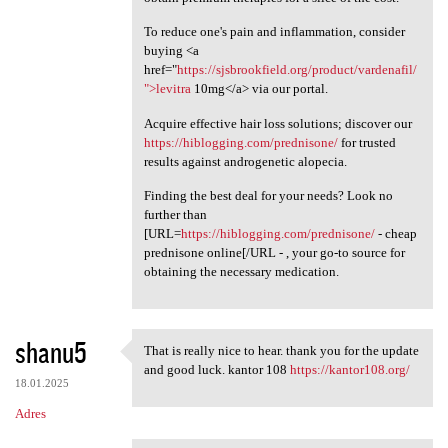
To reduce one's pain and inflammation, consider
buying <a
href="
https://sjsbrookfield.org/product/vardenafil/
">levitra
10mg</a> via our portal.
Acquire effective hair loss solutions; discover our
https://hiblogging.com/prednisone/
for trusted
results against androgenetic alopecia.
Finding the best deal for your needs? Look no
further than
[URL=
https://hiblogging.com/prednisone/
- cheap
prednisone online[/URL - , your go-to source for
obtaining the necessary medication.
shanu5
That is really nice to hear. thank you for the update
That is really nice to hear.
and good luck. kantor 108
https://kantor108.org/
18.01.2025
Adres