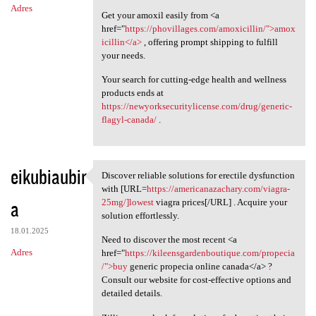
Adres
Get your amoxil easily from <a
href="
https://phovillages.com/amoxicillin/">amox
icillin</a>
, offering prompt shipping to fulfill
your needs.
Your search for cutting-edge health and wellness
products ends at
https://newyorksecuritylicense.com/drug/generic-
flagyl-canada/
.
eikubiaubir
Discover reliable solutions for erectile dysfunction
Discover reliable solutions
with [URL=
https://americanazachary.com/viagra-
a
25mg/]lowest
viagra prices[/URL] . Acquire your
solution effortlessly.
18.01.2025
Need to discover the most recent <a
Adres
href="
https://kileensgardenboutique.com/propecia
/">buy
generic propecia online canada</a> ?
Consult our website for cost-effective options and
detailed details.