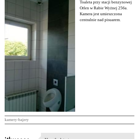
Toaleta przy stacji benzynowej
Orlen w Rabie Wyżnej 256a.
Kamera jest umieszczona
centralnie nad pisuarem.
kamery-bajery
K