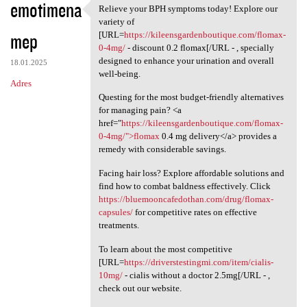
emotimena
Relieve your BPH symptoms today! Explore our
Relieve your BPH symptoms
variety of
mep
[URL=
https://kileensgardenboutique.com/flomax-
0-4mg/
- discount 0.2 flomax[/URL - , specially
designed to enhance your urination and overall
18.01.2025
well-being.
Adres
Questing for the most budget-friendly alternatives
for managing pain? <a
href="
https://kileensgardenboutique.com/flomax-
0-4mg/">flomax
0.4 mg delivery</a> provides a
remedy with considerable savings.
Facing hair loss? Explore affordable solutions and
find how to combat baldness effectively. Click
https://bluemooncafedothan.com/drug/flomax-
capsules/
for competitive rates on effective
treatments.
To learn about the most competitive
[URL=
https://driverstestingmi.com/item/cialis-
10mg/
- cialis without a doctor 2.5mg[/URL - ,
check out our website.