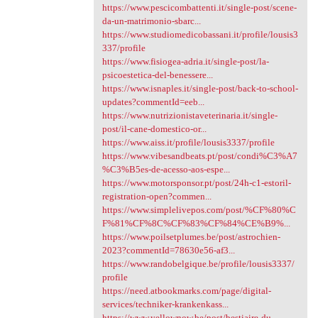
https://www.pescicombattenti.it/single-post/scene-
da-un-matrimonio-sbarc...
https://www.studiomedicobassani.it/profile/lousis3
337/profile
https://www.fisiogea-adria.it/single-post/la-
psicoestetica-del-benessere...
https://www.isnaples.it/single-post/back-to-school-
updates?commentId=eeb...
https://www.nutrizionistaveterinaria.it/single-
post/il-cane-domestico-or...
https://www.aiss.it/profile/lousis3337/profile
https://www.vibesandbeats.pt/post/condi%C3%A7
%C3%B5es-de-acesso-aos-espe...
https://www.motorsponsor.pt/post/24h-c1-estoril-
registration-open?commen...
https://www.simplelivepos.com/post/%CF%80%C
F%81%CF%8C%CF%83%CF%84%CE%B9%...
https://www.poilsetplumes.be/post/astrochien-
2023?commentId=78630e56-af3...
https://www.randobelgique.be/profile/lousis3337/
profile
https://need.atbookmarks.com/page/digital-
services/techniker-krankenkass...
https://www.yellownow.be/post/bestiaire-du-