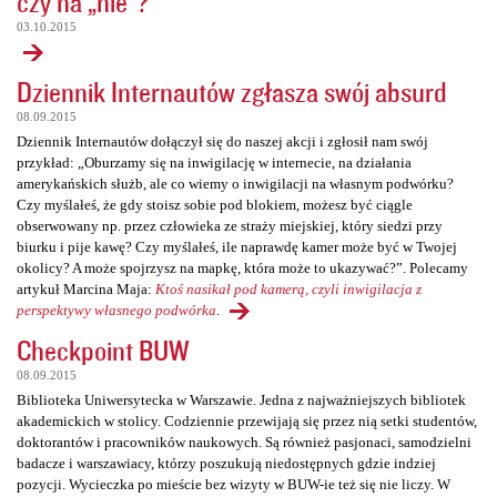
czy na „nie”?
03.10.2015
Dziennik Internautów zgłasza swój absurd
08.09.2015
Dziennik Internautów dołączył się do naszej akcji i zgłosił nam swój
przykład: „Oburzamy się na inwigilację w internecie, na działania
amerykańskich służb, ale co wiemy o inwigilacji na własnym podwórku?
Czy myślałeś, że gdy stoisz sobie pod blokiem, możesz być ciągle
obserwowany np. przez człowieka ze straży miejskiej, który siedzi przy
biurku i pije kawę? Czy myślałeś, ile naprawdę kamer może być w Twojej
okolicy? A może spojrzysz na mapkę, która może to ukazywać?”. Polecamy
artykuł Marcina Maja:
Ktoś nasikał pod kamerą, czyli inwigilacja z
perspektywy własnego podwórka
.
Checkpoint BUW
08.09.2015
Biblioteka Uniwersytecka w Warszawie. Jedna z najważniejszych bibliotek
akademickich w stolicy. Codziennie przewijają się przez nią setki studentów,
doktorantów i pracowników naukowych. Są również pasjonaci, samodzielni
badacze i warszawiacy, którzy poszukują niedostępnych gdzie indziej
pozycji. Wycieczka po mieście bez wizyty w BUW-ie też się nie liczy. W