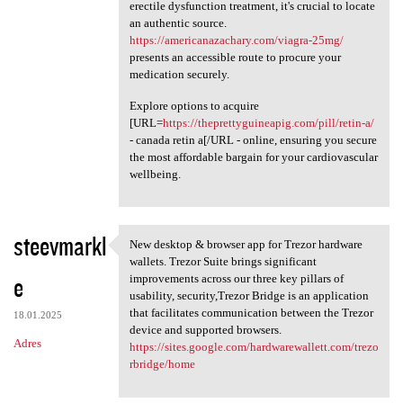
erectile dysfunction treatment, it's crucial to locate
an authentic source.
https://americanazachary.com/viagra-25mg/
presents an accessible route to procure your
medication securely.
Explore options to acquire
[URL=
https://theprettyguineapig.com/pill/retin-a/
- canada retin a[/URL - online, ensuring you secure
the most affordable bargain for your cardiovascular
wellbeing.
steevmarkl
New desktop & browser app for Trezor hardware
New desktop & browser app for
wallets. Trezor Suite brings significant
e
improvements across our three key pillars of
usability, security,Trezor Bridge is an application
that facilitates communication between the Trezor
18.01.2025
device and supported browsers.
Adres
https://sites.google.com/hardwarewallett.com/trezo
rbridge/home