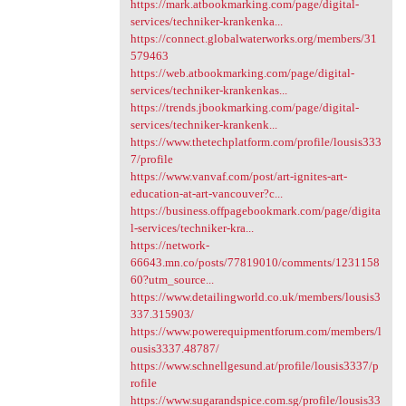
https://mark.atbookmarking.com/page/digital-
services/techniker-krankenka...
https://connect.globalwaterworks.org/members/31
579463
https://web.atbookmarking.com/page/digital-
services/techniker-krankenkas...
https://trends.jbookmarking.com/page/digital-
services/techniker-krankenk...
https://www.thetechplatform.com/profile/lousis333
7/profile
https://www.vanvaf.com/post/art-ignites-art-
education-at-art-vancouver?c...
https://business.offpagebookmark.com/page/digita
l-services/techniker-kra...
https://network-
66643.mn.co/posts/77819010/comments/1231158
60?utm_source...
https://www.detailingworld.co.uk/members/lousis3
337.315903/
https://www.powerequipmentforum.com/members/l
ousis3337.48787/
https://www.schnellgesund.at/profile/lousis3337/p
rofile
https://www.sugarandspice.com.sg/profile/lousis33