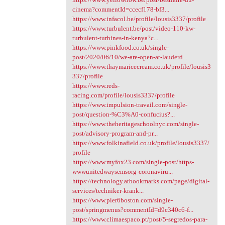
cinema?commentId=ccecf178-bf3...
https://www.infacol.be/profile/lousis3337/profile
https://www.turbulent.be/post/video-110-kw-
turbulent-turbines-in-kenya?c...
https://www.pinkfood.co.uk/single-
post/2020/06/10/we-are-open-at-lauderd...
https://www.thaymaricecream.co.uk/profile/lousis3
337/profile
https://www.reds-
racing.com/profile/lousis3337/profile
https://www.impulsion-travail.com/single-
post/question-%C3%A0-confucius?...
https://www.theheritageschoolnyc.com/single-
post/advisory-program-and-pr...
https://www.folkinafield.co.uk/profile/lousis3337/
profile
https://www.myfox23.com/single-post/https-
wwwunitedwaysemsorg-coronaviru...
https://technology.atbookmarks.com/page/digital-
services/techniker-krank...
https://www.pier6boston.com/single-
post/springmenus?commentId=d9c340c6-f...
https://www.climaespaco.pt/post/5-segredos-para-