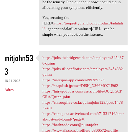
be the remedy. Find out about how it could aid in
alleviating your symptoms efficiently.
Yes, securing the
[URL=
https://tooprettybrand.com/product/tadalafi
l/
- generic tadalafil at walmart[/URL - can be
simple when you look on the internet.
mitjohn53
https://jobs.thebridgework.com/employers/345437
https://jobs.thebridgework
0-quinn
3
https://jobs.siliconflorist.com/employers/3454382-
quinn
https://user.qoo-app.com/en/99289325
18.01.2025
https://snapdish.jp/user/DISH_N366MOGU962
Adres
https://fairygodboss.com/users/profile/OUQLGCP
GRA/Quinn-john
https://ch.sooplive.co.kr/quinnjohn123/post/1478
37401
https://cartagena.activeboard.com/t71531716/amtr
ak-lost-and-found/?page=...
https://hashnode.com/@quinnjohn
https://www.afa.co.rs/profile/qj0306572/profile