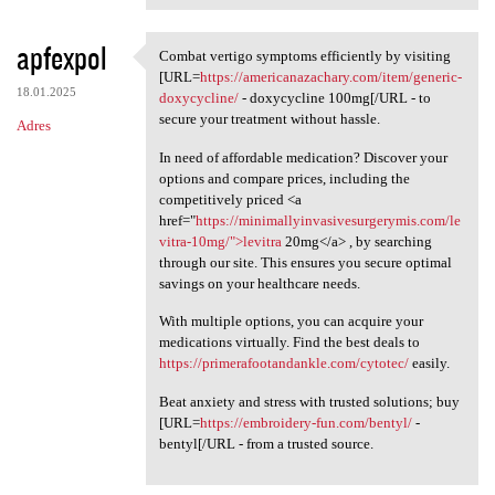
apfexpol
Combat vertigo symptoms efficiently by visiting
Combat vertigo symptoms
[URL=
https://americanazachary.com/item/generic-
18.01.2025
doxycycline/
- doxycycline 100mg[/URL - to
secure your treatment without hassle.
Adres
In need of affordable medication? Discover your
options and compare prices, including the
competitively priced <a
href="
https://minimallyinvasivesurgerymis.com/le
vitra-10mg/">levitra
20mg</a> , by searching
through our site. This ensures you secure optimal
savings on your healthcare needs.
With multiple options, you can acquire your
medications virtually. Find the best deals to
https://primerafootandankle.com/cytotec/
easily.
Beat anxiety and stress with trusted solutions; buy
[URL=
https://embroidery-fun.com/bentyl/
-
bentyl[/URL - from a trusted source.