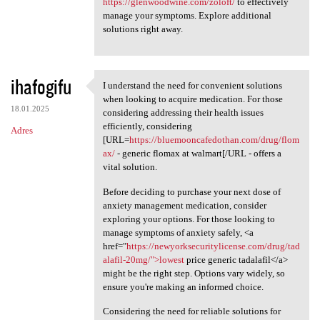
https://glenwoodwine.com/zoloft/
to effectively
manage your symptoms. Explore additional
solutions right away.
ihafogifu
I understand the need for convenient solutions
I understand the need for
when looking to acquire medication. For those
18.01.2025
considering addressing their health issues
efficiently, considering
Adres
[URL=
https://bluemooncafedothan.com/drug/flom
ax/
- generic flomax at walmart[/URL - offers a
vital solution.
Before deciding to purchase your next dose of
anxiety management medication, consider
exploring your options. For those looking to
manage symptoms of anxiety safely, <a
href="
https://newyorksecuritylicense.com/drug/tad
alafil-20mg/">lowest
price generic tadalafil</a>
might be the right step. Options vary widely, so
ensure you're making an informed choice.
Considering the need for reliable solutions for