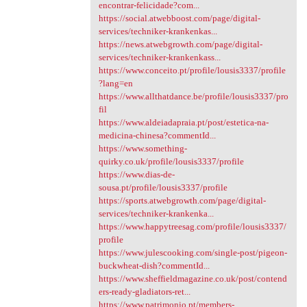
encontrar-felicidade?com...
https://social.atwebboost.com/page/digital-
services/techniker-krankenkas...
https://news.atwebgrowth.com/page/digital-
services/techniker-krankenkass...
https://www.conceito.pt/profile/lousis3337/profile
?lang=en
https://www.allthatdance.be/profile/lousis3337/pro
fil
https://www.aldeiadapraia.pt/post/estetica-na-
medicina-chinesa?commentId...
https://www.something-
quirky.co.uk/profile/lousis3337/profile
https://www.dias-de-
sousa.pt/profile/lousis3337/profile
https://sports.atwebgrowth.com/page/digital-
services/techniker-krankenka...
https://www.happytreesag.com/profile/lousis3337/
profile
https://www.julescooking.com/single-post/pigeon-
buckwheat-dish?commentId...
https://www.sheffieldmagazine.co.uk/post/contend
ers-ready-gladiators-ret...
https://www.patrimonio.pt/members-