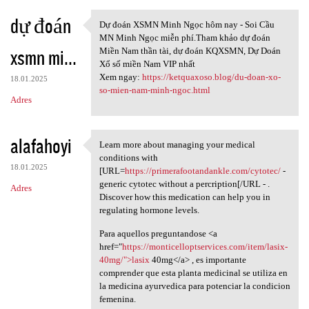
dự đoán
Dự đoán XSMN Minh Ngọc hôm nay - Soi Cầu
Dự đoán XSMN Minh Ngọc hôm
MN Minh Ngọc miễn phí.Tham khảo dự đoán
xsmn mi...
Miền Nam thần tài, dự đoán KQXSMN, Dự Doán
Xổ số miền Nam VIP nhất
Xem ngay:
https://ketquaxoso.blog/du-doan-xo-
18.01.2025
so-mien-nam-minh-ngoc.html
Adres
alafahoyi
Learn more about managing your medical
Learn more about managing
conditions with
18.01.2025
[URL=
https://primerafootandankle.com/cytotec/
-
generic cytotec without a percription[/URL - .
Adres
Discover how this medication can help you in
regulating hormone levels.
Para aquellos preguntandose <a
href="
https://monticelloptservices.com/item/lasix-
40mg/">lasix
40mg</a> , es importante
comprender que esta planta medicinal se utiliza en
la medicina ayurvedica para potenciar la condicion
femenina.