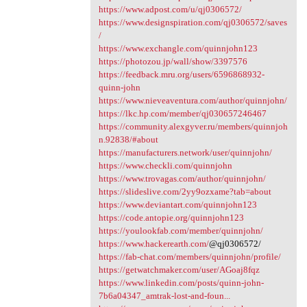
https://www.adpost.com/u/qj0306572/
https://www.designspiration.com/qj0306572/saves
/
https://www.exchangle.com/quinnjohn123
https://photozou.jp/wall/show/3397576
https://feedback.mru.org/users/6596868932-
quinn-john
https://www.nieveaventura.com/author/quinnjohn/
https://lkc.hp.com/member/qj030657246467
https://community.alexgyver.ru/members/quinnjoh
n.92838/#about
https://manufacturers.network/user/quinnjohn/
https://www.checkli.com/quinnjohn
https://www.trovagas.com/author/quinnjohn/
https://slideslive.com/2yy9ozxame?tab=about
https://www.deviantart.com/quinnjohn123
https://code.antopie.org/quinnjohn123
https://youlookfab.com/member/quinnjohn/
https://www.hackerearth.com/
@qj0306572/
https://fab-chat.com/members/quinnjohn/profile/
https://getwatchmaker.com/user/AGoaj8fqz
https://www.linkedin.com/posts/quinn-john-
7b6a04347_amtrak-lost-and-foun...