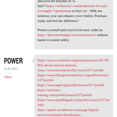
Discover the benefits of <a
href="
https://wellnowuc.com/prednisone-for-sale-
overnight/">prednisone
to buy</a> . With our
solution, you can enhance your vitality. Purchase
today and feel the difference!
Protect yourself and your loved ones; order an
https://driverstestingmi.com/item/bentyl/
without
hassle to ensure safety.
POWER
https://www.orcaiberica.org/post/presentaci%C3%
https://www.orcaiberica.org
B3n-de-los-nuevos-materia...
18.01.2025
https://www.bret.bar/profile/lousis3337/profile
https://www.elitesportsmedicine.ca/profile/lousis3
Adres
337/profile
https://www.aapf.org/profile/lousis3337/profile
https://www.kcr-
karting.com/profile/lousis3337/profile
https://www.mindfulgrub.net/profile/lousis3337/pr
ofile
https://sports.atwebboost.com/page/digital-
services/techniker-krankenkas...