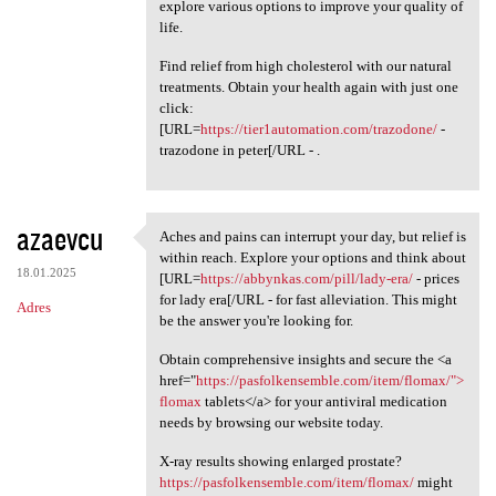
explore various options to improve your quality of
life.
Find relief from high cholesterol with our natural
treatments. Obtain your health again with just one
click:
[URL=
https://tier1automation.com/trazodone/
-
trazodone in peter[/URL - .
azaevcu
Aches and pains can interrupt your day, but relief is
Aches and pains can interrupt
within reach. Explore your options and think about
18.01.2025
[URL=
https://abbynkas.com/pill/lady-era/
- prices
for lady era[/URL - for fast alleviation. This might
Adres
be the answer you're looking for.
Obtain comprehensive insights and secure the <a
href="
https://pasfolkensemble.com/item/flomax/">
flomax
tablets</a> for your antiviral medication
needs by browsing our website today.
X-ray results showing enlarged prostate?
https://pasfolkensemble.com/item/flomax/
might