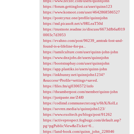
https://www.zeczec.com/users/quinnjohn
https://forum.gettinglost.ca/user/quinn123
https://www.komoot.com/user/4642868586527
https://postr.yruz.one/profile/quinnjohn
https://md.picasoft.net/s/9RLeaT50d
https://trustnote.readme.io/discuss/6673dfb6af019
0003c7d3953
https://evahno.com/post/96239_amtrak-lost-and-
found-is-a-lifeline-for-pa...
https://tamilculture.com/user/quinn-john-john
https://www.dnxjobs.de/users/quinnjohn
https://bootstrapbay.com/user/quinnjohn
https://app.plastiks.io/users/quinn-john
https://inkbunny.net/quinnjohn1234?
&success=Profile+settings+saved
.
https://files.fm/qj0306572/info
https://theamberpost.com/member/quinn-john
https://justpaste.me/Z4f0
https://codimd.communecter.org/s/6hXiXolLz
https://sovren.media/u/quinnjohn123/
https://www.exoltech.ps/blogs/post/91262
https://activeprospect.fogbugz.com/default.asp?
pg=pgPublicView&sTicket=6...
https://land-book.com/quinn_john_228046