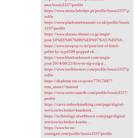
area/lousis3337/profile
https://www.motoclubefaro.pt/profile/lousis3337/p
rofile
https://www.platformrestaurant.co.uk/profile/lousis
3337/profile
https://www.shirane-dental.co.jp/single-
post/10%E6%9C%886%E6%97%A5-%E6%9...
https://www.newpop.co.kr/post/test-of-lentil-
pellet-by-syp4509-popped-ch...
https://www.bluebankresort.com/single-
post/2014/09/25/how-to-rig-a-jig-p...
https://www.twoblueaces.com/profile/lousis3337/p
rofile
https://akademe.mn.co/posts/77817687?
utm_source=manual
https://www.westcoastcfb.com/profile/lousis3337/
profile
https://curve.rmbookmarking.com/page/digital-
services/techniker-krankenk...
https://technology.atwebboost.com/page/digital-
services/techniker-kranke...
https://www.be-in-
couraged.com/profile/lousis3337/profile