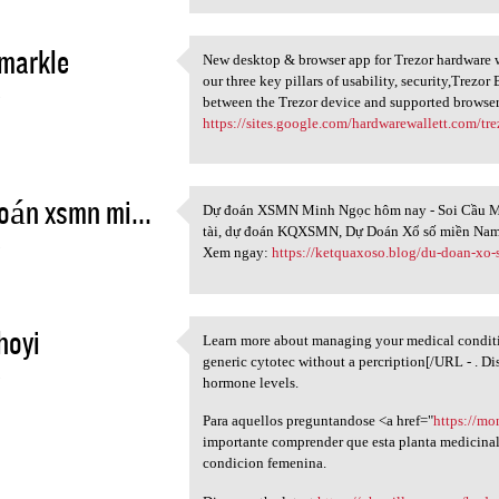
markle
New desktop & browser app for Trezor hardware wa
New desktop & browser app for
our three key pillars of usability, security,Trezo
5
between the Trezor device and supported browser
https://sites.google.com/hardwarewallett.com/tr
án xsmn mi...
Dự đoán XSMN Minh Ngọc hôm nay - Soi Cầu M
Dự đoán XSMN Minh Ngọc hôm
tài, dự đoán KQXSMN, Dự Doán Xổ số miền Nam
5
Xem ngay:
https://ketquaxoso.blog/du-doan-xo
hoyi
Learn more about managing your medical condit
Learn more about managing
generic cytotec without a percription[/URL - . D
5
hormone levels.
Para aquellos preguntandose <a href="
https://mo
importante comprender que esta planta medicinal 
condicion femenina.