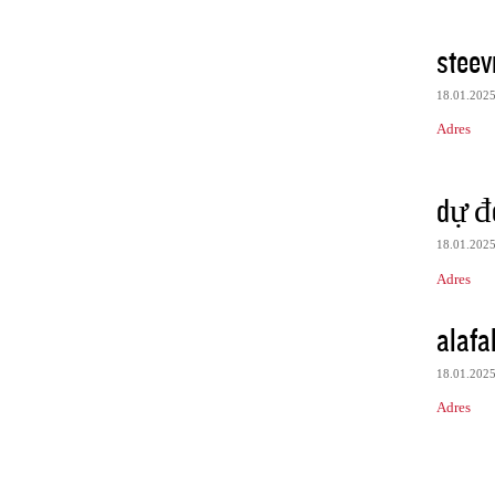
steev
18.01.202
Adres
dự đo
18.01.202
Adres
alafa
18.01.202
Adres