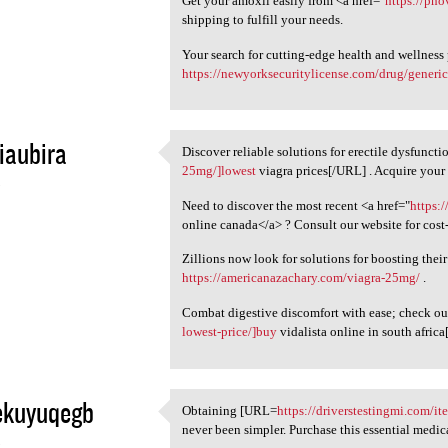
Get your amoxil easily from <a href="
https://pho
shipping to fulfill your needs.
Your search for cutting-edge health and wellness
https://newyorksecuritylicense.com/drug/generic
iaubira
Discover reliable solutions for erectile dysfunct
Discover reliable solutions
25mg/]lowest
viagra prices[/URL] . Acquire your s
5
Need to discover the most recent <a href="
https:
online canada</a> ? Consult our website for cost-
Zillions now look for solutions for boosting their 
https://americanazachary.com/viagra-25mg/
.
Combat digestive discomfort with ease; check o
lowest-price/]buy
vidalista online in south afric
ekuyuqegb
Obtaining [URL=
https://driverstestingmi.com/i
Obtaining [URL=https:/
never been simpler. Purchase this essential medi
5