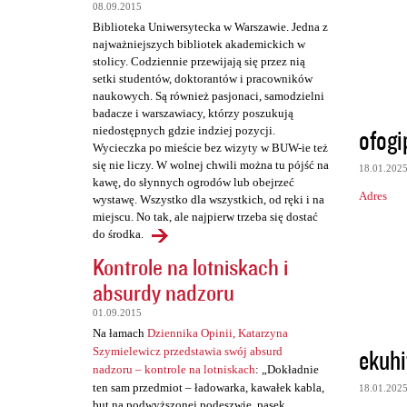
t
08.09.2015
a
Biblioteka Uniwersytecka w Warszawie. Jedna z
najważniejszych bibliotek akademickich w
r
stolicy. Codziennie przewijają się przez nią
z
setki studentów, doktorantów i pracowników
naukowych. Są również pasjonaci, samodzielni
e
badacze i warszawiacy, którzy poszukują
ofogi
niedostępnych gdzie indziej pozycji.
Wycieczka po mieście bez wizyty w BUW-ie też
się nie liczy. W wolnej chwili można tu pójść na
18.01.202
kawę, do słynnych ogrodów lub obejrzeć
Adres
wystawę. Wszystko dla wszystkich, od ręki i na
miejscu. No tak, ale najpierw trzeba się dostać
do środka.
Kontrole na lotniskach i
absurdy nadzoru
01.09.2015
Na łamach
Dziennika Opinii, Katarzyna
ekuhi
Szymielewicz przedstawia swój absurd
nadzoru – kontrole na lotniskach
: „Dokładnie
ten sam przedmiot – ładowarka, kawałek kabla,
18.01.202
but na podwyższonej podeszwie, pasek,