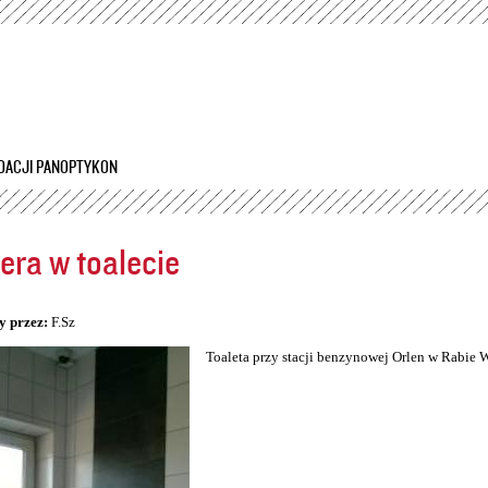
Przejdź
do
treści
DACJI PANOPTYKON
ra w toalecie
5
y przez:
F.Sz
Toaleta przy stacji benzynowej Orlen w Rabie 