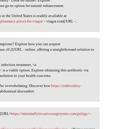
tality? Look no further! Explore
our go-to option for natural enhancement.
n the United States is readily available at
pharmacy-prices-for-viagra/
- viagra.com[/URL - .
symptoms? Explore how you can acquire
max c0.2[/URL - online, offering a straightforward solution to
 infection treatment, <a
a>
is a viable option. Explore obtaining this antibiotic via
solution to your health concerns.
n be overwhelming. Discover how
https://embroidery-
 abdominal discomfort.
t [URL=
https://minimallyinvasivesurgerymis.com/priligy/
-