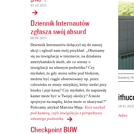
03.10.2015
Dziennik Internautów
zgłasza swój absurd
08.09.2015
Dziennik Internautów dołączył się do naszej
akcji i zgłosił nam swój przykład: „Oburzamy
się na inwigilację w internecie, na działania
amerykańskich służb, ale co wiemy o
inwigilacji na własnym podwórku? Czy
myślałeś, że gdy stoisz sobie pod blokiem,
kamery-b
możesz być ciągle obserwowany np. przez
człowieka ze straży miejskiej, który siedzi przy
biurku i pije kawę? Czy myślałeś, ile naprawdę
K
ithuc
kamer może być w Twojej okolicy? A może
o
spojrzysz na mapkę, która może to ukazywać?”.
18.01.202
Polecamy artykuł Marcina Maja:
Ktoś nasikał
m
pod kamerą, czyli inwigilacja z perspektywy
Adres
e
własnego podwórka
.
n
Checkpoint BUW