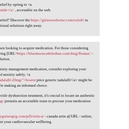
elief by opting to <a
emide</a>
, accessible on the web.
relief? Discover the
https://glenwoodwine.com/zoloft/
to
ional solutions right away.
hen looking to acquire medication. For those considering
dering [URL=
https://bluemooncafedothan.com/drug/flomax/
-
lution.
nxiety management medication, consider exploring your
f anxiety safely, <a
adalafil-20mg/">lowest
price generic tadalafil</a> might be
u're making an informed choice.
ctile dysfunction treatment, it's crucial to locate an authentic
mg/
presents an accessible route to procure your medication
tyguineapig.com/pill/retin-a/
- canada retin a[/URL - online,
for your cardiovascular wellbeing.