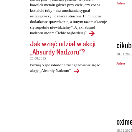
Adres
kawałek metalu gdzieś przy ciele, czy coś w
kształcie tuby – raz uruchamia sygnał
ostrzegawczy i oznacza stracone 15 minut na
dodatkowe sprawdzenie, a innym razem okazuje
się zupełnie niewidzialny”. A jaki absurd
nadzoru uwiera Ciebie najbardziej?
Jak wziąć udział w akcji
eikub
„Absurdy Nadzoru"?
18.01.202
25.08.2015
Adres
Poznaj 5 sposobów na zaangażowanie się w
akcję „Absurdy Nadzoru".
oxim
18.01.202