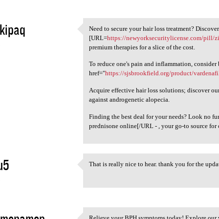
kipaq
Need to secure your hair loss treatment? Discover
Need to secure your hair loss
[URL=
https://newyorksecuritylicense.com/pill/
5
premium therapies for a slice of the cost.
To reduce one's pain and inflammation, consider
href="
https://sjsbrookfield.org/product/vardenafi
Acquire effective hair loss solutions; discover o
against androgenetic alopecia.
Finding the best deal for your needs? Look no f
prednisone online[/URL - , your go-to source for
u5
That is really nice to hear. thank you for the up
That is really nice to hear.
5
imenamep
Relieve your BPH symptoms today! Explore our 