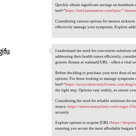
Quickly obtain significant savings on heartburn r
href="
https://tier1automation.com/lasix/">furos
Considering various options for motion sickness 
effectively manage your symptoms. Explore addit
gifu
I understand the need for convenient solutions w
I understand the need for
addressing their health issues efficiently, consi
5
generic flomax at walmart[/URL - offers a vital so
Before deciding to purchase your next dose of a
options. For those looking to manage symptoms o
href="
https://newyorksecuritylicense.com/drug/t
the right step. Options vary widely, so ensure yo
Considering the need for reliable solutions for ere
source.
https://americanazachary.com/viagra-25
securely.
Explore options to acquire [URL=
https://thepret
ensuring you secure the most affordable bargain 