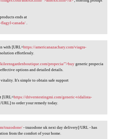
villages.com/amoxicillin/">amoxicillin</a>
, offering prompt
 products ends at
-flagyl-canada/
.
ion with [URL=
https://americanazachary.com/viagra-
olution effortlessly.
//kileensgardenboutique.com/propecia/">buy
generic propecia
effective options and detailed details.
vitality. It's simple to obtain safe support
ut [URL=
https://driverstestingmi.com/generic-vidalista-
a[/URL] to order your remedy today.
tem/trazodone/
- trazodone uk next day delivery[/URL - has
cation from the comfort of your home.