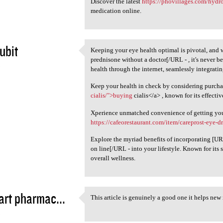
Discover the latest
https://phovillages.com/hydr
medication online.
ubit
Keeping your eye health optimal is pivotal, and
Keeping your eye health
prednisone without a doctor[/URL - , it's never b
5
health through the internet, seamlessly integratin
Keep your health in check by considering purcha
cialis/">buying
cialis</a> , known for its effecti
Xperience unmatched convenience of getting your 
https://cafeorestaurant.com/item/careprost-eye-d
Explore the myriad benefits of incorporating [U
on line[/URL - into your lifestyle. Known for its s
overall wellness.
rt pharmac...
This article is genuinely a good one it helps new
This article is genuinely a
5