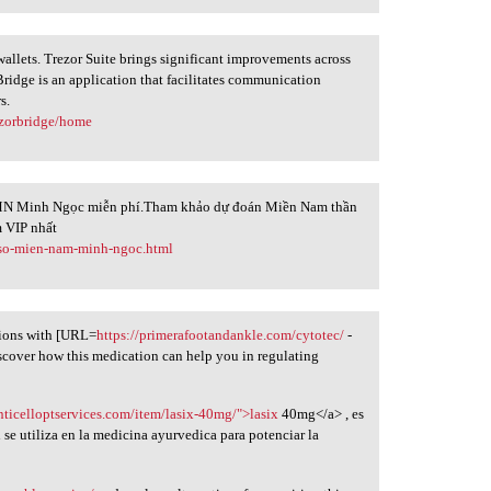
llets. Trezor Suite brings significant improvements across
r Bridge is an application that facilitates communication
s.
ezorbridge/home
N Minh Ngọc miễn phí.Tham khảo dự đoán Miền Nam thần
 VIP nhất
-so-mien-nam-minh-ngoc.html
ions with [URL=
https://primerafootandankle.com/cytotec/
-
iscover how this medication can help you in regulating
nticelloptservices.com/item/lasix-40mg/">lasix
40mg</a> , es
se utiliza en la medicina ayurvedica para potenciar la