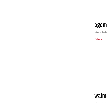
ogom
18.01.202
Adres
walma
18.01.202