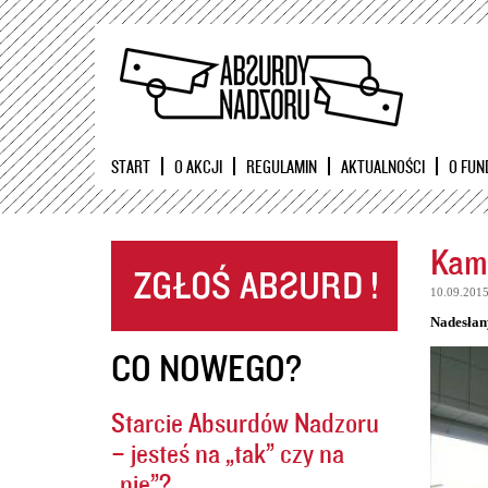
START
O AKCJI
REGULAMIN
AKTUALNOŚCI
O FUN
Kame
10.09.201
Nadesłan
CO NOWEGO?
Starcie Absurdów Nadzoru
– jesteś na „tak” czy na
„nie”?