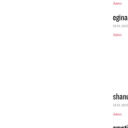
Adres
egina
18.01.202
Adres
shan
18.01.202
Adres
emot