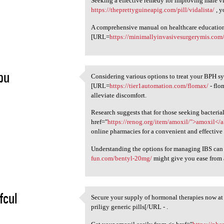
Seeking a effective remedy for improving male vi
https://theprettyguineapig.com/pill/vidalista/
, y
A comprehensive manual on healthcare education i
[URL=
https://minimallyinvasivesurgerymis.com/
pu
Considering various options to treat your BPH 
Considering various options
[URL=
https://tier1automation.com/flomax/
- flo
5
alleviate discomfort.
Research suggests that for those seeking bacterial
href="
https://renog.org/item/amoxil/">amoxil</
online pharmacies for a convenient and effective 
Understanding the options for managing IBS ca
fun.com/bentyl-20mg/
might give you ease from
fcul
Secure your supply of hormonal therapies now a
Secure your supply of
priligy generic pills[/URL - .
5