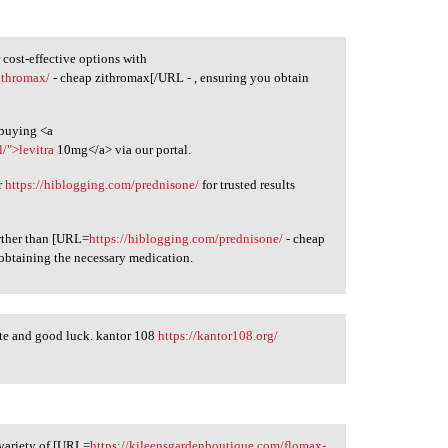
 cost-effective options with
zithromax/
- cheap zithromax[/URL - , ensuring you obtain
 buying <a
l/">levitra
10mg</a> via our portal.
ur
https://hiblogging.com/prednisone/
for trusted results
urther than [URL=
https://hiblogging.com/prednisone/
- cheap
 obtaining the necessary medication.
date and good luck. kantor 108
https://kantor108.org/
variety of [URL=
https://kileensgardenboutique.com/flomax-