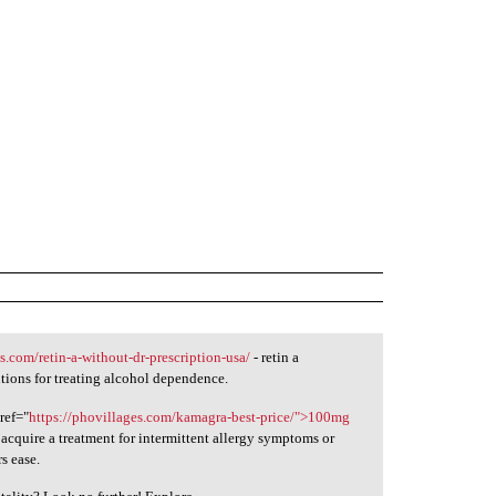
s.com/retin-a-without-dr-prescription-usa/
- retin a
utions for treating alcohol dependence.
ref="
https://phovillages.com/kamagra-best-price/">100mg
acquire a treatment for intermittent allergy symptoms or
rs ease.