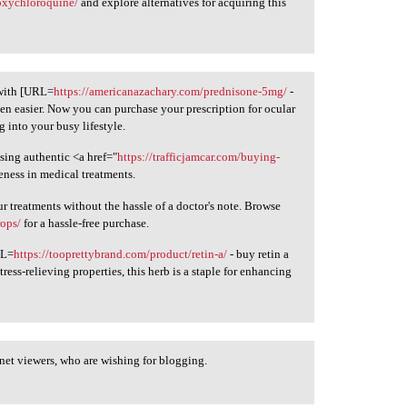
oxychloroquine/
and explore alternatives for acquiring this
 with [URL=
https://americanazachary.com/prednisone-5mg/
-
een easier. Now you can purchase your prescription for ocular
g into your busy lifestyle.
sing authentic <a href="
https://trafficjamcar.com/buying-
veness in medical treatments.
treatments without the hassle of a doctor's note. Browse
rops/
for a hassle-free purchase.
RL=
https://tooprettybrand.com/product/retin-a/
- buy retin a
tress-relieving properties, this herb is a staple for enhancing
 net viewers, who are wishing for blogging.