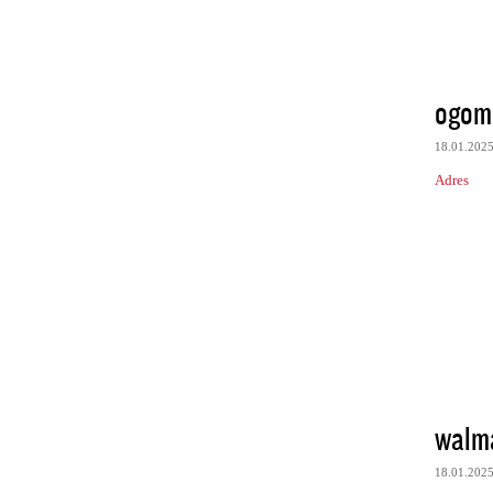
ogom
18.01.202
Adres
walma
18.01.202