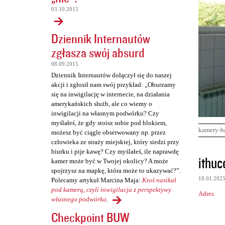
03.10.2015
Dziennik Internautów
zgłasza swój absurd
08.09.2015
Dziennik Internautów dołączył się do naszej
akcji i zgłosił nam swój przykład: „Oburzamy
się na inwigilację w internecie, na działania
amerykańskich służb, ale co wiemy o
inwigilacji na własnym podwórku? Czy
myślałeś, że gdy stoisz sobie pod blokiem,
kamery-b
możesz być ciągle obserwowany np. przez
człowieka ze straży miejskiej, który siedzi przy
biurku i pije kawę? Czy myślałeś, ile naprawdę
K
ithuc
kamer może być w Twojej okolicy? A może
o
spojrzysz na mapkę, która może to ukazywać?”.
18.01.202
Polecamy artykuł Marcina Maja:
Ktoś nasikał
m
pod kamerą, czyli inwigilacja z perspektywy
Adres
e
własnego podwórka
.
n
Checkpoint BUW