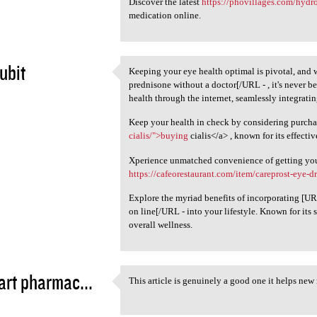
Discover the latest
https://phovillages.com/hydr
medication online.
ubit
Keeping your eye health optimal is pivotal, and
Keeping your eye health
prednisone without a doctor[/URL - , it's never b
5
health through the internet, seamlessly integratin
Keep your health in check by considering purcha
cialis/">buying
cialis</a> , known for its effecti
Xperience unmatched convenience of getting your 
https://cafeorestaurant.com/item/careprost-eye-d
Explore the myriad benefits of incorporating [U
on line[/URL - into your lifestyle. Known for its s
overall wellness.
rt pharmac...
This article is genuinely a good one it helps new
This article is genuinely a
5