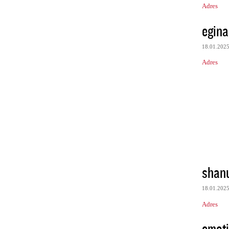
Adres
egina
18.01.202
Adres
shan
18.01.202
Adres
emot