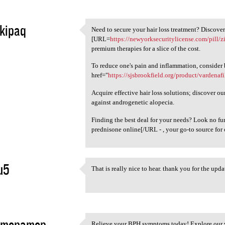
kipaq
Need to secure your hair loss treatment? Discover
Need to secure your hair loss
[URL=
https://newyorksecuritylicense.com/pill/
5
premium therapies for a slice of the cost.
To reduce one's pain and inflammation, consider
href="
https://sjsbrookfield.org/product/vardenafi
Acquire effective hair loss solutions; discover o
against androgenetic alopecia.
Finding the best deal for your needs? Look no f
prednisone online[/URL - , your go-to source for
u5
That is really nice to hear. thank you for the up
That is really nice to hear.
5
imenamep
Relieve your BPH symptoms today! Explore our 