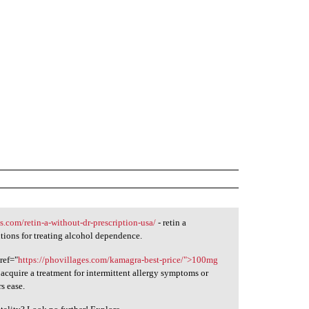
s.com/retin-a-without-dr-prescription-usa/
- retin a
utions for treating alcohol dependence.
ref="
https://phovillages.com/kamagra-best-price/">100mg
acquire a treatment for intermittent allergy symptoms or
rs ease.