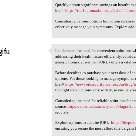
Quickly obtain significant savings on heartburn r
href="
https://tier1automation.com/lasix/">furos
Considering various options for motion sickness 
effectively manage your symptoms. Explore addit
gifu
I understand the need for convenient solutions w
I understand the need for
addressing their health issues efficiently, consi
5
generic flomax at walmart[/URL - offers a vital so
Before deciding to purchase your next dose of a
options. For those looking to manage symptoms o
href="
https://newyorksecuritylicense.com/drug/t
the right step. Options vary widely, so ensure yo
Considering the need for reliable solutions for ere
source.
https://americanazachary.com/viagra-25
securely.
Explore options to acquire [URL=
https://thepret
ensuring you secure the most affordable bargain 