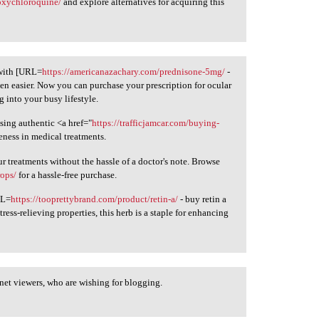
oxychloroquine/
and explore alternatives for acquiring this
 with [URL=
https://americanazachary.com/prednisone-5mg/
-
een easier. Now you can purchase your prescription for ocular
g into your busy lifestyle.
sing authentic <a href="
https://trafficjamcar.com/buying-
veness in medical treatments.
treatments without the hassle of a doctor's note. Browse
rops/
for a hassle-free purchase.
RL=
https://tooprettybrand.com/product/retin-a/
- buy retin a
tress-relieving properties, this herb is a staple for enhancing
 net viewers, who are wishing for blogging.