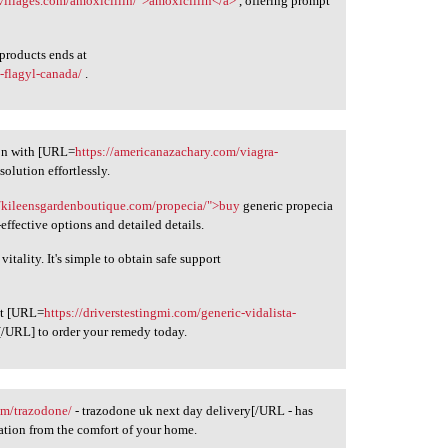
villages.com/amoxicillin/">amoxicillin</a>
, offering prompt
 products ends at
-flagyl-canada/
.
ion with [URL=
https://americanazachary.com/viagra-
olution effortlessly.
//kileensgardenboutique.com/propecia/">buy
generic propecia
effective options and detailed details.
vitality. It's simple to obtain safe support
ut [URL=
https://driverstestingmi.com/generic-vidalista-
a[/URL] to order your remedy today.
tem/trazodone/
- trazodone uk next day delivery[/URL - has
cation from the comfort of your home.