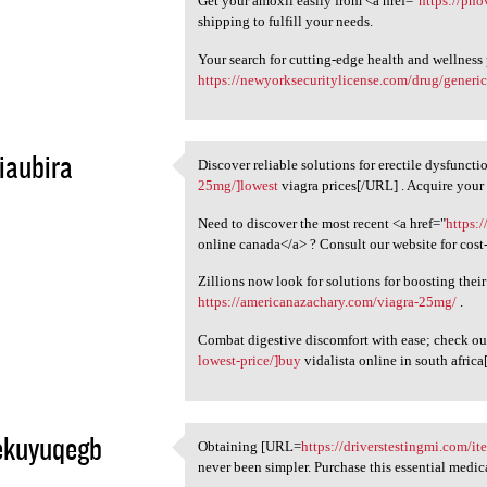
Get your amoxil easily from <a href="
https://pho
shipping to fulfill your needs.
Your search for cutting-edge health and wellness
https://newyorksecuritylicense.com/drug/generic
iaubira
Discover reliable solutions for erectile dysfunct
Discover reliable solutions
25mg/]lowest
viagra prices[/URL] . Acquire your s
5
Need to discover the most recent <a href="
https:
online canada</a> ? Consult our website for cost-
Zillions now look for solutions for boosting their 
https://americanazachary.com/viagra-25mg/
.
Combat digestive discomfort with ease; check o
lowest-price/]buy
vidalista online in south afric
ekuyuqegb
Obtaining [URL=
https://driverstestingmi.com/i
Obtaining [URL=https:/
never been simpler. Purchase this essential medi
5