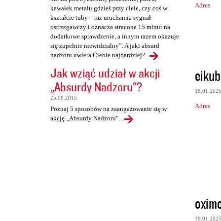
Adres
kawałek metalu gdzieś przy ciele, czy coś w
kształcie tuby – raz uruchamia sygnał
ostrzegawczy i oznacza stracone 15 minut na
dodatkowe sprawdzenie, a innym razem okazuje
się zupełnie niewidzialny”. A jaki absurd
nadzoru uwiera Ciebie najbardziej?
Jak wziąć udział w akcji
eikub
„Absurdy Nadzoru"?
18.01.202
25.08.2015
Adres
Poznaj 5 sposobów na zaangażowanie się w
akcję „Absurdy Nadzoru".
oxim
18.01.202