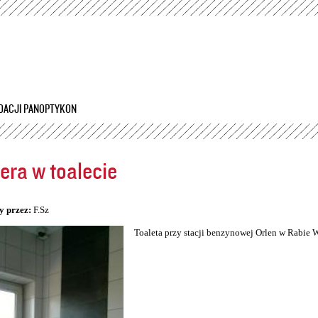
Przejdź
do
treści
DACJI PANOPTYKON
ra w toalecie
5
y przez:
F.Sz
Toaleta przy stacji benzynowej Orlen w Rabie 