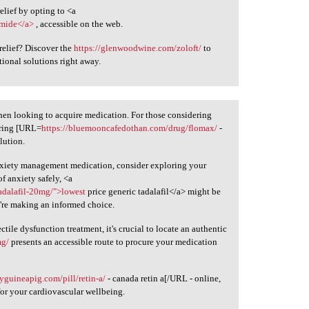
elief by opting to <a
emide</a>
, accessible on the web.
relief? Discover the
https://glenwoodwine.com/zoloft/
to
ional solutions right away.
hen looking to acquire medication. For those considering
dering [URL=
https://bluemooncafedothan.com/drug/flomax/
-
lution.
nxiety management medication, consider exploring your
f anxiety safely, <a
adalafil-20mg/">lowest
price generic tadalafil</a> might be
u're making an informed choice.
ctile dysfunction treatment, it's crucial to locate an authentic
mg/
presents an accessible route to procure your medication
tyguineapig.com/pill/retin-a/
- canada retin a[/URL - online,
for your cardiovascular wellbeing.