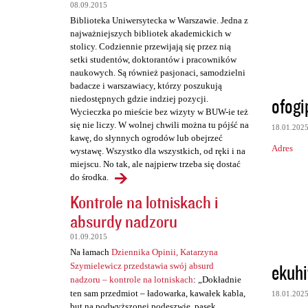
t
08.09.2015
a
Biblioteka Uniwersytecka w Warszawie. Jedna z
najważniejszych bibliotek akademickich w
r
stolicy. Codziennie przewijają się przez nią
z
setki studentów, doktorantów i pracowników
naukowych. Są również pasjonaci, samodzielni
e
badacze i warszawiacy, którzy poszukują
ofogi
niedostępnych gdzie indziej pozycji.
Wycieczka po mieście bez wizyty w BUW-ie też
się nie liczy. W wolnej chwili można tu pójść na
18.01.202
kawę, do słynnych ogrodów lub obejrzeć
Adres
wystawę. Wszystko dla wszystkich, od ręki i na
miejscu. No tak, ale najpierw trzeba się dostać
do środka.
Kontrole na lotniskach i
absurdy nadzoru
01.09.2015
Na łamach
Dziennika Opinii, Katarzyna
ekuhi
Szymielewicz przedstawia swój absurd
nadzoru – kontrole na lotniskach
: „Dokładnie
ten sam przedmiot – ładowarka, kawałek kabla,
18.01.202
but na podwyższonej podeszwie, pasek,