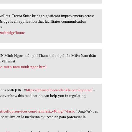
llets. Trezor Suite brings significant improvements across
r Bridge is an application that facilitates communication
s.
ezorbridge/home
N Minh Ngọc miễn phí.Tham khảo dự đoán Miền Nam thần
 VIP nhất
-so-mien-nam-minh-ngoc.html
ions with [URL=
https://primerafootandankle.com/cytotec/
-
iscover how this medication can help you in regulating
nticelloptservices.com/item/lasix-40mg/">lasix
40mg</a> , es
se utiliza en la medicina ayurvedica para potenciar la