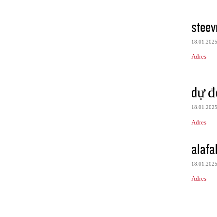
steev
18.01.202
Adres
dự đo
18.01.202
Adres
alafa
18.01.202
Adres