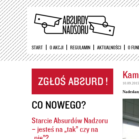
START
O AKCJI
REGULAMIN
AKTUALNOŚCI
O FUN
Kame
10.09.201
Nadesłan
CO NOWEGO?
Starcie Absurdów Nadzoru
– jesteś na „tak” czy na
„nie”?