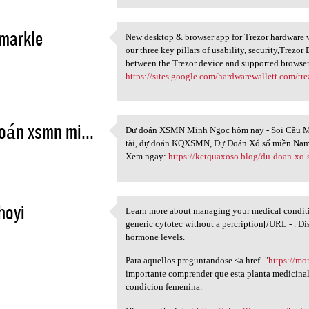
markle
New desktop & browser app for Trezor hardware wa
New desktop & browser app for
our three key pillars of usability, security,Trezo
5
between the Trezor device and supported browser
https://sites.google.com/hardwarewallett.com/tr
án xsmn mi...
Dự đoán XSMN Minh Ngọc hôm nay - Soi Cầu M
Dự đoán XSMN Minh Ngọc hôm
tài, dự đoán KQXSMN, Dự Doán Xổ số miền Nam
5
Xem ngay:
https://ketquaxoso.blog/du-doan-xo
hoyi
Learn more about managing your medical condit
Learn more about managing
generic cytotec without a percription[/URL - . D
5
hormone levels.
Para aquellos preguntandose <a href="
https://mo
importante comprender que esta planta medicinal 
condicion femenina.