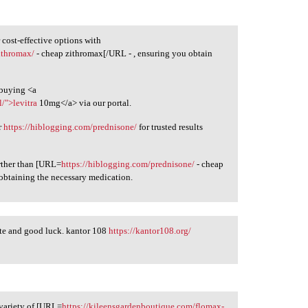
 cost-effective options with
zithromax/
- cheap zithromax[/URL - , ensuring you obtain
 buying <a
l/">levitra
10mg</a> via our portal.
ur
https://hiblogging.com/prednisone/
for trusted results
urther than [URL=
https://hiblogging.com/prednisone/
- cheap
 obtaining the necessary medication.
date and good luck. kantor 108
https://kantor108.org/
variety of [URL=
https://kileensgardenboutique.com/flomax-