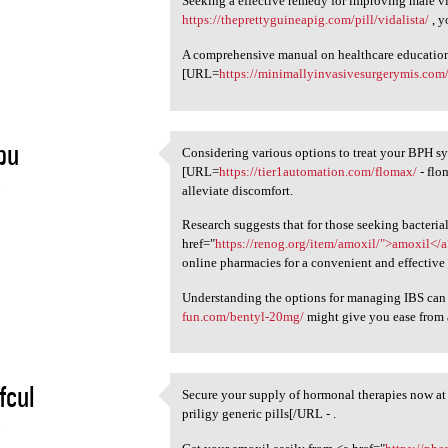
Seeking a effective remedy for improving male vi
https://theprettyguineapig.com/pill/vidalista/
, y
A comprehensive manual on healthcare education i
[URL=
https://minimallyinvasivesurgerymis.com/
pu
Considering various options to treat your BPH 
Considering various options
[URL=
https://tier1automation.com/flomax/
- flo
5
alleviate discomfort.
Research suggests that for those seeking bacterial
href="
https://renog.org/item/amoxil/">amoxil</
online pharmacies for a convenient and effective 
Understanding the options for managing IBS ca
fun.com/bentyl-20mg/
might give you ease from
fcul
Secure your supply of hormonal therapies now a
Secure your supply of
priligy generic pills[/URL - .
5