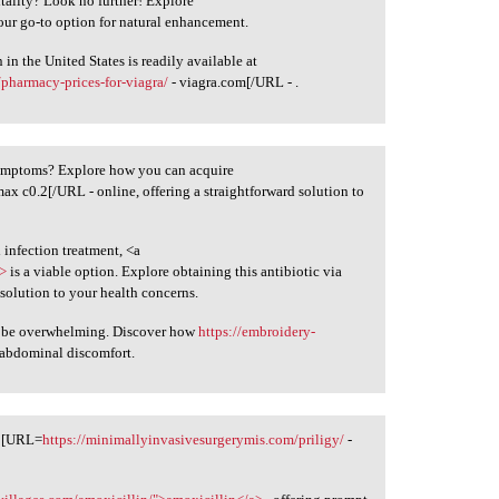
tality? Look no further! Explore
our go-to option for natural enhancement.
n the United States is readily available at
pharmacy-prices-for-viagra/
- viagra.com[/URL - .
symptoms? Explore how you can acquire
max c0.2[/URL - online, offering a straightforward solution to
 infection treatment, <a
a>
is a viable option. Explore obtaining this antibiotic via
solution to your health concerns.
n be overwhelming. Discover how
https://embroidery-
 abdominal discomfort.
t [URL=
https://minimallyinvasivesurgerymis.com/priligy/
-