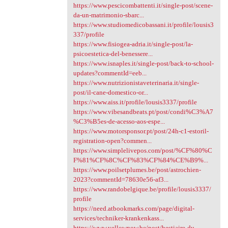
https://www.pescicombattenti.it/single-post/scene-
da-un-matrimonio-sbarc...
https://www.studiomedicobassani.it/profile/lousis3
337/profile
https://www.fisiogea-adria.it/single-post/la-
psicoestetica-del-benessere...
https://www.isnaples.it/single-post/back-to-school-
updates?commentId=eeb...
https://www.nutrizionistaveterinaria.it/single-
post/il-cane-domestico-or...
https://www.aiss.it/profile/lousis3337/profile
https://www.vibesandbeats.pt/post/condi%C3%A7
%C3%B5es-de-acesso-aos-espe...
https://www.motorsponsor.pt/post/24h-c1-estoril-
registration-open?commen...
https://www.simplelivepos.com/post/%CF%80%C
F%81%CF%8C%CF%83%CF%84%CE%B9%...
https://www.poilsetplumes.be/post/astrochien-
2023?commentId=78630e56-af3...
https://www.randobelgique.be/profile/lousis3337/
profile
https://need.atbookmarks.com/page/digital-
services/techniker-krankenkass...
https://www.yellownow.be/post/bestiaire-du-