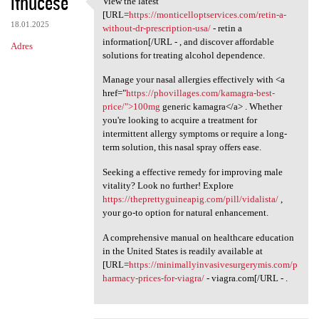
ithucese
View the latest
View the latest [URL=https:/
o
[URL=
https://monticelloptservices.com/retin-a-
18.01.2025
m
without-dr-prescription-usa/
- retin a
information[/URL - , and discover affordable
Adres
e
solutions for treating alcohol dependence.
n
Manage your nasal allergies effectively with <a
t
href="
https://phovillages.com/kamagra-best-
price/">100mg
generic kamagra</a> . Whether
a
you're looking to acquire a treatment for
r
intermittent allergy symptoms or require a long-
term solution, this nasal spray offers ease.
z
e
Seeking a effective remedy for improving male
vitality? Look no further! Explore
https://theprettyguineapig.com/pill/vidalista/
,
your go-to option for natural enhancement.
A comprehensive manual on healthcare education
in the United States is readily available at
[URL=
https://minimallyinvasivesurgerymis.com/p
harmacy-prices-for-viagra/
- viagra.com[/URL - .