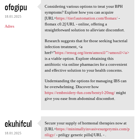
ofogipu
Considering various options to treat your BPH
Considering various options
symptoms? Explore how you can acquire
18.01.2025
[URL=
https://tier1automation.com/flomax/
-
flomax c0.2[/URL - online, offering a
Adres
straightforward solution to alleviate discomfort.
Research suggests that for those seeking bacterial
infection treatment, <a
href="
https://renog.org/item/amoxil/">amoxil</a>
is a viable option. Explore obtaining this
antibiotic via online pharmacies for a convenient
and effective solution to your health concerns.
Understanding the options for managing IBS can
be overwhelming. Discover how
https://embroidery-fun.com/bentyl-20mg/
might
give you ease from abdominal discomfort.
ekuhifcul
Secure your supply of hormonal therapies now at
Secure your supply of
[URL=
https://minimallyinvasivesurgerymis.com/p
18.01.2025
riligy/
- priligy generic pills[/URL - .