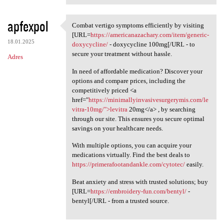
apfexpol
Combat vertigo symptoms efficiently by visiting
Combat vertigo symptoms
[URL=
https://americanazachary.com/item/generic-
18.01.2025
doxycycline/
- doxycycline 100mg[/URL - to
secure your treatment without hassle.
Adres
In need of affordable medication? Discover your
options and compare prices, including the
competitively priced <a
href="
https://minimallyinvasivesurgerymis.com/le
vitra-10mg/">levitra
20mg</a> , by searching
through our site. This ensures you secure optimal
savings on your healthcare needs.
With multiple options, you can acquire your
medications virtually. Find the best deals to
https://primerafootandankle.com/cytotec/
easily.
Beat anxiety and stress with trusted solutions; buy
[URL=
https://embroidery-fun.com/bentyl/
-
bentyl[/URL - from a trusted source.