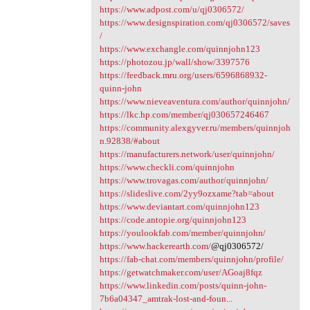
https://www.adpost.com/u/qj0306572/
https://www.designspiration.com/qj0306572/saves
/
https://www.exchangle.com/quinnjohn123
https://photozou.jp/wall/show/3397576
https://feedback.mru.org/users/6596868932-
quinn-john
https://www.nieveaventura.com/author/quinnjohn/
https://lkc.hp.com/member/qj030657246467
https://community.alexgyver.ru/members/quinnjoh
n.92838/#about
https://manufacturers.network/user/quinnjohn/
https://www.checkli.com/quinnjohn
https://www.trovagas.com/author/quinnjohn/
https://slideslive.com/2yy9ozxame?tab=about
https://www.deviantart.com/quinnjohn123
https://code.antopie.org/quinnjohn123
https://youlookfab.com/member/quinnjohn/
https://www.hackerearth.com/
@qj0306572/
https://fab-chat.com/members/quinnjohn/profile/
https://getwatchmaker.com/user/AGoaj8fqz
https://www.linkedin.com/posts/quinn-john-
7b6a04347_amtrak-lost-and-foun...