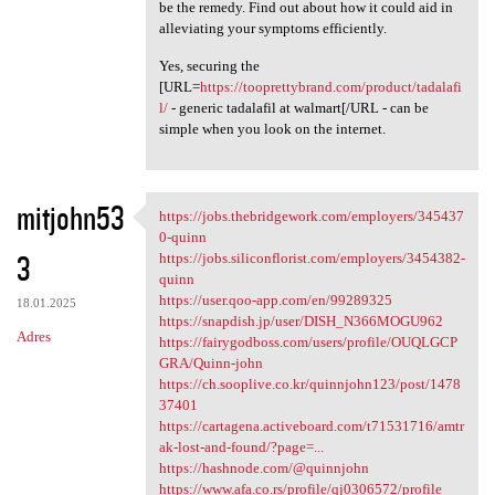
be the remedy. Find out about how it could aid in
alleviating your symptoms efficiently.
Yes, securing the
[URL=
https://tooprettybrand.com/product/tadalafi
l/
- generic tadalafil at walmart[/URL - can be
simple when you look on the internet.
mitjohn53
https://jobs.thebridgework.com/employers/345437
https://jobs.thebridgework
0-quinn
3
https://jobs.siliconflorist.com/employers/3454382-
quinn
https://user.qoo-app.com/en/99289325
18.01.2025
https://snapdish.jp/user/DISH_N366MOGU962
Adres
https://fairygodboss.com/users/profile/OUQLGCP
GRA/Quinn-john
https://ch.sooplive.co.kr/quinnjohn123/post/1478
37401
https://cartagena.activeboard.com/t71531716/amtr
ak-lost-and-found/?page=...
https://hashnode.com/@quinnjohn
https://www.afa.co.rs/profile/qj0306572/profile