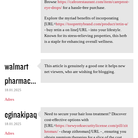
Browse
https://cafeorestaurant.com/item/careprost-
eye-drops/
for a hassle-free purchase.
Explore the myriad benefits of incorporating
[URL=
https://tooprettybrand.com/product/retin-a/
- buy retin a on line[/URL - into your lifestyle.
Known for its stress-relieving properties, this herb
is a staple for enhancing overall wellness.
walmart
This article is genuinely a good one it helps new
This article is genuinely a
net viewers, who are wishing for blogging.
pharmac...
18.01.2025
Adres
eginakipaq
Need to secure your hair loss treatment? Discover
Need to secure your hair loss
cost-effective options with
18.01.2025
[URL=
https://newyorksecuritylicense.com/pill/zit
hromax/
- cheap zithromax[/URL - , ensuring you
Adres
obtain premium therapies for a slice of the cost.