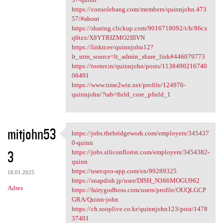
https://consolebang.com/members/quinnjohn.473
57/#about
https://sharing.clickup.com/9016718092/t/h/86cx
q6tzx/X8YTRIZMO2IIIVN
https://linktr.ee/quinnjohn12?
lt_utm_source=lt_admin_share_link#446079773
https://tooter.in/quinnjohn/posts/1138490216740
06491
https://www.time2win.net/profile/124976-
quinnjohn/?tab=field_core_pfield_1
mitjohn53
https://jobs.thebridgework.com/employers/345437
https://jobs.thebridgework
0-quinn
3
https://jobs.siliconflorist.com/employers/3454382-
quinn
https://user.qoo-app.com/en/99289325
18.01.2025
https://snapdish.jp/user/DISH_N366MOGU962
Adres
https://fairygodboss.com/users/profile/OUQLGCP
GRA/Quinn-john
https://ch.sooplive.co.kr/quinnjohn123/post/1478
37401