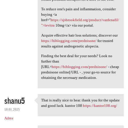
To reduce one's pain and inflammation, consider
buying <a
href="
https://sjsbrookfield.org/product/vardenafil/
">levitra
10mg</a> via our portal.
Acquire effective hair loss solutions; discover our
https://hiblogging.com/prednisone/
for trusted
results against androgenetic alopecia.
Finding the best deal for your needs? Look no
further than
[URL=
https://hiblogging.com/prednisone/
- cheap
prednisone online[/URL - , your go-to source for
obtaining the necessary medication.
shanu5
That is really nice to hear. thank you for the update
That is really nice to hear.
and good luck. kantor 108
https://kantor108.org/
18.01.2025
Adres