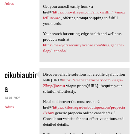
Adres
Get your amoxil easily from <a
href="
https://phovillages.com/amoxicillin/">amox
icillin</a>
, offering prompt shipping to fulfill
your needs.
Your search for cutting-edge health and wellness
products ends at
https://newyorksecuritylicense.com/drug/generic-
flagyl-canada/
.
eikubiaubir
Discover reliable solutions for erectile dysfunction
Discover reliable solutions
with [URL=
https://americanazachary.com/viagra-
a
25mg/]lowest
viagra prices[/URL] . Acquire your
solution effortlessly.
18.01.2025
Need to discover the most recent <a
Adres
href="
https://kileensgardenboutique.com/propecia
/">buy
generic propecia online canada</a> ?
Consult our website for cost-effective options and
detailed details.