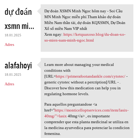
dự đoán
Dự đoán XSMN Minh Ngọc hôm nay - Soi Cầu
Dự đoán XSMN Minh Ngọc hôm
MN Minh Ngọc miễn phí.Tham khảo dự đoán
xsmn mi...
Miền Nam thần tài, dự đoán KQXSMN, Dự Doán
Xổ số miền Nam VIP nhất
Xem ngay:
https://ketquaxoso.blog/du-doan-xo-
18.01.2025
so-mien-nam-minh-ngoc.html
Adres
alafahoyi
Learn more about managing your medical
Learn more about managing
conditions with
18.01.2025
[URL=
https://primerafootandankle.com/cytotec/
-
generic cytotec without a percription[/URL - .
Adres
Discover how this medication can help you in
regulating hormone levels.
Para aquellos preguntandose <a
href="
https://monticelloptservices.com/item/lasix-
40mg/">lasix
40mg</a> , es importante
comprender que esta planta medicinal se utiliza en
la medicina ayurvedica para potenciar la condicion
femenina.