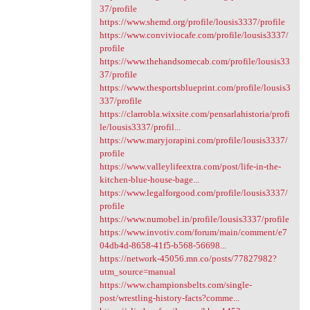
37/profile
https://www.shemd.org/profile/lousis3337/profile
https://www.conviviocafe.com/profile/lousis3337/
profile
https://www.thehandsomecab.com/profile/lousis33
37/profile
https://www.thesportsblueprint.com/profile/lousis3
337/profile
https://clarrobla.wixsite.com/pensarlahistoria/profi
le/lousis3337/profil...
https://www.maryjorapini.com/profile/lousis3337/
profile
https://www.valleylifeextra.com/post/life-in-the-
kitchen-blue-house-bage...
https://www.legalforgood.com/profile/lousis3337/
profile
https://www.numobel.in/profile/lousis3337/profile
https://www.invotiv.com/forum/main/comment/e7
04db4d-8658-41f5-b568-56698...
https://network-45056.mn.co/posts/77827982?
utm_source=manual
https://www.championsbelts.com/single-
post/wrestling-history-facts?comme...