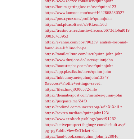
https://www.zeczec.com/users/quinnjohn
https://forum.gettinglost.ca/user/quinn123
https://www.komoot.com/user/4642868586527
https://postr.yruz.one/profile/quinnjohn
https://md.picasoft.net/s/9RLeaT50d
https://trustnote.readme.io/discuss/6673dfb6af019
0003c7d3953
https://evahno.com/post/96239_amtrak-lost-and-
found-is-a-lifeline-for-pa...
https://tamilculture.com/user/quinn-john-john
https://www.dnxjobs.de/users/quinnjohn
https://bootstrapbay.com/user/quinnjohn
https://app.plastiks.io/users/quinn-john
https://inkbunny.net/quinnjohn1234?
&success=Profile+settings+saved
.
https://files.fm/qj0306572/info
https://theamberpost.com/member/quinn-john
https://justpaste.me/Z4f0
https://codimd.communecter.org/s/6hXiXolLz
https://sovren.media/u/quinnjohn123/
https://www.exoltech.ps/blogs/post/91262
https://activeprospect.fogbugz.com/default.asp?
pg=pgPublicView&sTicket=6...
https://land-book.com/quinn_john_228046