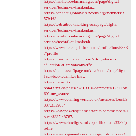
https://mark.atbookmarking.com/page/digital-
services/techniker-krankenka...
https://connect.globalwaterworks.org/members/31
579463
https://web.atbookmarking.com/page/digital-
services/techniker-krankenkas...
https://trends.jbookmarking.com/page/digital-
services/techniker-krankenk...
https://www.thetechplatform.com/profile/lousis333
7/profile
https://www.vanvaf.com/post/art-ignites-art-
education-at-art-vancouver?c...
https://business.offpagebookmark.com/page/digita
l-services/techniker-kra...
https://network-
66643.mn.co/posts/77819010/comments/1231158
60?utm_source...
https://www.detailingworld.co.uk/members/lousis3
337.315903/
https://www.powerequipmentforum.com/members/l
ousis3337.48787/
https://www.schnellgesund.at/profile/lousis3337/p
rofile
https://www.sugarandspice.com.sg/profile/lousis33