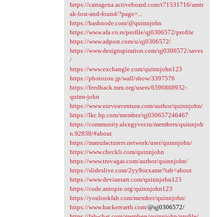
https://cartagena.activeboard.com/t71531716/amtr
ak-lost-and-found/?page=...
https://hashnode.com/@quinnjohn
https://www.afa.co.rs/profile/qj0306572/profile
https://www.adpost.com/u/qj0306572/
https://www.designspiration.com/qj0306572/saves
/
https://www.exchangle.com/quinnjohn123
https://photozou.jp/wall/show/3397576
https://feedback.mru.org/users/6596868932-
quinn-john
https://www.nieveaventura.com/author/quinnjohn/
https://lkc.hp.com/member/qj030657246467
https://community.alexgyver.ru/members/quinnjoh
n.92838/#about
https://manufacturers.network/user/quinnjohn/
https://www.checkli.com/quinnjohn
https://www.trovagas.com/author/quinnjohn/
https://slideslive.com/2yy9ozxame?tab=about
https://www.deviantart.com/quinnjohn123
https://code.antopie.org/quinnjohn123
https://youlookfab.com/member/quinnjohn/
https://www.hackerearth.com/
@qj0306572/
https://fab-chat.com/members/quinnjohn/profile/