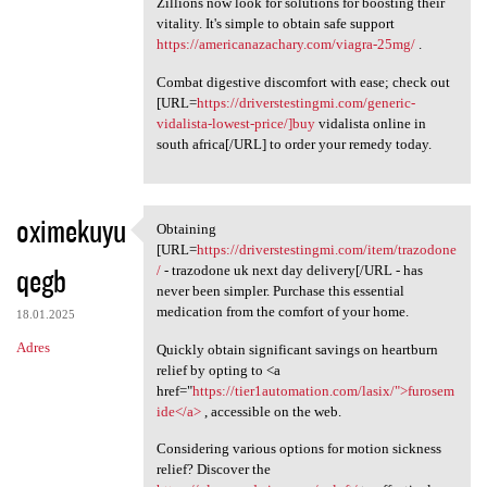
Zillions now look for solutions for boosting their
vitality. It's simple to obtain safe support
https://americanazachary.com/viagra-25mg/
.
Combat digestive discomfort with ease; check out
[URL=
https://driverstestingmi.com/generic-
vidalista-lowest-price/]buy
vidalista online in
south africa[/URL] to order your remedy today.
oximekuyu
Obtaining
Obtaining [URL=https:/
[URL=
https://driverstestingmi.com/item/trazodone
qegb
/
- trazodone uk next day delivery[/URL - has
never been simpler. Purchase this essential
medication from the comfort of your home.
18.01.2025
Adres
Quickly obtain significant savings on heartburn
relief by opting to <a
href="
https://tier1automation.com/lasix/">furosem
ide</a>
, accessible on the web.
Considering various options for motion sickness
relief? Discover the