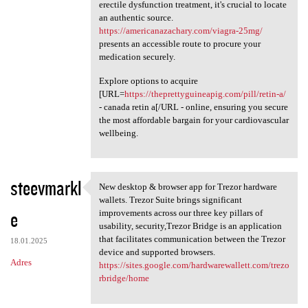
erectile dysfunction treatment, it's crucial to locate
an authentic source.
https://americanazachary.com/viagra-25mg/
presents an accessible route to procure your
medication securely.
Explore options to acquire
[URL=
https://theprettyguineapig.com/pill/retin-a/
- canada retin a[/URL - online, ensuring you secure
the most affordable bargain for your cardiovascular
wellbeing.
steevmarkl
New desktop & browser app for Trezor hardware
New desktop & browser app for
wallets. Trezor Suite brings significant
e
improvements across our three key pillars of
usability, security,Trezor Bridge is an application
that facilitates communication between the Trezor
18.01.2025
device and supported browsers.
Adres
https://sites.google.com/hardwarewallett.com/trezo
rbridge/home