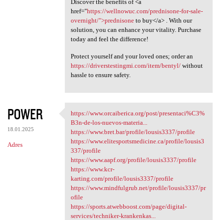
Discover the benefits of <a
href="
https://wellnowuc.com/prednisone-for-sale-
overnight/">prednisone
to buy</a> . With our
solution, you can enhance your vitality. Purchase
today and feel the difference!
Protect yourself and your loved ones; order an
https://driverstestingmi.com/item/bentyl/
without
hassle to ensure safety.
POWER
https://www.orcaiberica.org/post/presentaci%C3%
https://www.orcaiberica.org
B3n-de-los-nuevos-materia...
18.01.2025
https://www.bret.bar/profile/lousis3337/profile
https://www.elitesportsmedicine.ca/profile/lousis3
Adres
337/profile
https://www.aapf.org/profile/lousis3337/profile
https://www.kcr-
karting.com/profile/lousis3337/profile
https://www.mindfulgrub.net/profile/lousis3337/pr
ofile
https://sports.atwebboost.com/page/digital-
services/techniker-krankenkas...