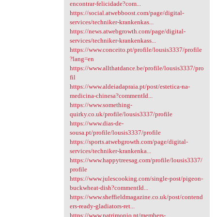
encontrar-felicidade?com...
https://social.atwebboost.com/page/digital-
services/techniker-krankenkas...
https://news.atwebgrowth.com/page/digital-
services/techniker-krankenkass...
https://www.conceito.pt/profile/lousis3337/profile
?lang=en
https://www.allthatdance.be/profile/lousis3337/pro
fil
https://www.aldeiadapraia.pt/post/estetica-na-
medicina-chinesa?commentId...
https://www.something-
quirky.co.uk/profile/lousis3337/profile
https://www.dias-de-
sousa.pt/profile/lousis3337/profile
https://sports.atwebgrowth.com/page/digital-
services/techniker-krankenka...
https://www.happytreesag.com/profile/lousis3337/
profile
https://www.julescooking.com/single-post/pigeon-
buckwheat-dish?commentId...
https://www.sheffieldmagazine.co.uk/post/contend
ers-ready-gladiators-ret...
https://www.patrimonio.pt/members-