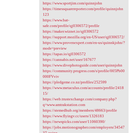
https://www.sportjim.com/quinnjohn
https://timessquarereporter.com/profile/quinnjohn
123
https://www.bat-
safe.com/profile/qj0306572/profile
https://maker.wiznet.io/qj0306572
https://support.mozilla.org/en-US/user/qj0306572/
https://www.provenexpert.com/en-us/quinnkjohn/?
mode=preview
https://tapas.io/qj0306572
https://cannabis.net/user/167677
https://www.divephotoguide.com/user/quinnjohn
https://community.progress.com/s/profile/005Pb00
000FVviv
https://pledgeme.co.nz/profiles/252599
https://www.metaculus.com/accounts/profile/2418
15/
https://web.trustexchange.com/company.php?
q=www.amtrakstation.com
https://stemedhub.org/members/48663/profile
https://www.flyingv.cc/users/1326183
https://newspicks.com/user/11060390/
https://jobs.motionographer.com/employers/34547
37-quinn