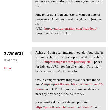
explore various options to improve your quality of
life.
Find relief from high cholesterol with our natural
treatments. Obtain your health again with just one
click:
[URL=
https://tier1automation.com/trazodone/
-
trazodone in peter[/URL - .
azaevcu
Aches and pains can interrupt your day, but relief is
Aches and pains can interrupt
within reach. Explore your options and think about
18.01.2025
[URL=
https://abbynkas.com/pill/lady-era/
- prices
for lady era[/URL - for fast alleviation. This might
Adres
be the answer you're looking for.
Obtain comprehensive insights and secure the <a
href="
https://pasfolkensemble.com/item/flomax/">
flomax
tablets</a> for your antiviral medication
needs by browsing our website today.
X-ray results showing enlarged prostate?
https://pasfolkensemble.com/item/flomax/
might