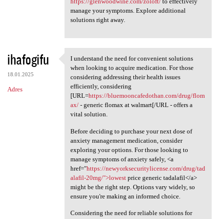
https://glenwoodwine.com/zoloft/
to effectively
manage your symptoms. Explore additional
solutions right away.
ihafogifu
I understand the need for convenient solutions
I understand the need for
when looking to acquire medication. For those
18.01.2025
considering addressing their health issues
efficiently, considering
Adres
[URL=
https://bluemooncafedothan.com/drug/flom
ax/
- generic flomax at walmart[/URL - offers a
vital solution.
Before deciding to purchase your next dose of
anxiety management medication, consider
exploring your options. For those looking to
manage symptoms of anxiety safely, <a
href="
https://newyorksecuritylicense.com/drug/tad
alafil-20mg/">lowest
price generic tadalafil</a>
might be the right step. Options vary widely, so
ensure you're making an informed choice.
Considering the need for reliable solutions for