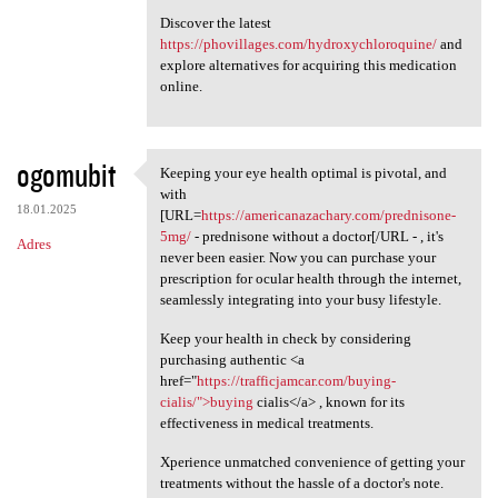
Discover the latest
https://phovillages.com/hydroxychloroquine/
and
explore alternatives for acquiring this medication
online.
ogomubit
Keeping your eye health optimal is pivotal, and
Keeping your eye health
with
18.01.2025
[URL=
https://americanazachary.com/prednisone-
5mg/
- prednisone without a doctor[/URL - , it's
Adres
never been easier. Now you can purchase your
prescription for ocular health through the internet,
seamlessly integrating into your busy lifestyle.
Keep your health in check by considering
purchasing authentic <a
href="
https://trafficjamcar.com/buying-
cialis/">buying
cialis</a> , known for its
effectiveness in medical treatments.
Xperience unmatched convenience of getting your
treatments without the hassle of a doctor's note.