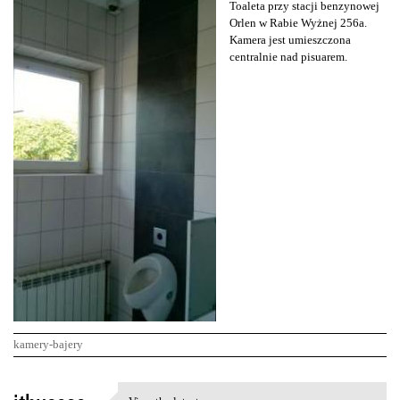
Toaleta przy stacji benzynowej
Orlen w Rabie Wyżnej 256a.
Kamera jest umieszczona
centralnie nad pisuarem.
kamery-bajery
K