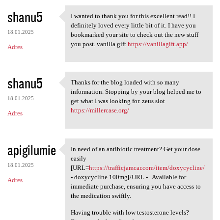
shanu5
I wanted to thank you for this excellent read!! I
I wanted to thank you for
definitely loved every little bit of it. I have you
18.01.2025
bookmarked your site to check out the new stuff
you post. vanilla gift
https://vanillagift.app/
Adres
shanu5
Thanks for the blog loaded with so many
Thanks for the blog loaded
information. Stopping by your blog helped me to
18.01.2025
get what I was looking for. zeus slot
https://millercase.org/
Adres
apigilumie
In need of an antibiotic treatment? Get your dose
In need of an antibiotic
easily
18.01.2025
[URL=
https://trafficjamcar.com/item/doxycycline/
- doxycycline 100mg[/URL - . Available for
Adres
immediate purchase, ensuring you have access to
the medication swiftly.
Having trouble with low testosterone levels?