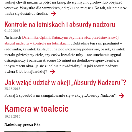
wolnej chwili można tu pójść na kawę, do słynnych ogrodów lub obejrzeć
wystawę. Wszystko dla wszystkich, od ręki i na miejscu. No tak, ale najpierw
trzeba się dostać do środka.
Kontrole na lotniskach i absurdy nadzoru
01.09.2015
Na łamach
Dziennika Opinii, Katarzyna Szymielewicz przedstawia swój
absurd nadzoru – kontrole na lotniskach
: „Dokładnie ten sam przedmiot –
ładowarka, kawałek kabla, but na podwyższonej podeszwie, pasek, kawałek
metalu gdzieś przy ciele, czy coś w kształcie tuby – raz uruchamia sygnał
ostrzegawczy i oznacza stracone 15 minut na dodatkowe sprawdzenie, a
innym razem okazuje się zupełnie niewidzialny”. A jaki absurd nadzoru
uwiera Ciebie najbardziej?
Jak wziąć udział w akcji „Absurdy Nadzoru"?
25.08.2015
Poznaj 5 sposobów na zaangażowanie się w akcję „Absurdy Nadzoru".
Kamera w toalecie
10.09.2015
Nadesłany przez:
F.Sz