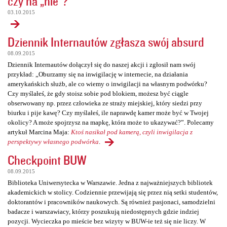
czy na „nie”?
03.10.2015
Dziennik Internautów zgłasza swój absurd
08.09.2015
Dziennik Internautów dołączył się do naszej akcji i zgłosił nam swój
przykład: „Oburzamy się na inwigilację w internecie, na działania
amerykańskich służb, ale co wiemy o inwigilacji na własnym podwórku?
Czy myślałeś, że gdy stoisz sobie pod blokiem, możesz być ciągle
obserwowany np. przez człowieka ze straży miejskiej, który siedzi przy
biurku i pije kawę? Czy myślałeś, ile naprawdę kamer może być w Twojej
okolicy? A może spojrzysz na mapkę, która może to ukazywać?”. Polecamy
artykuł Marcina Maja:
Ktoś nasikał pod kamerą, czyli inwigilacja z
perspektywy własnego podwórka
.
Checkpoint BUW
08.09.2015
Biblioteka Uniwersytecka w Warszawie. Jedna z najważniejszych bibliotek
akademickich w stolicy. Codziennie przewijają się przez nią setki studentów,
doktorantów i pracowników naukowych. Są również pasjonaci, samodzielni
badacze i warszawiacy, którzy poszukują niedostępnych gdzie indziej
pozycji. Wycieczka po mieście bez wizyty w BUW-ie też się nie liczy. W