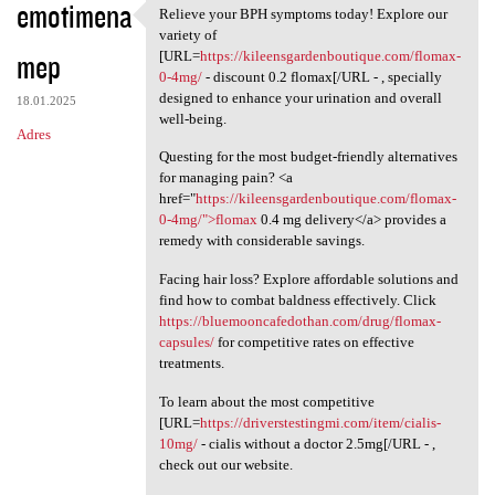
emotimena
Relieve your BPH symptoms today! Explore our
Relieve your BPH symptoms
variety of
mep
[URL=
https://kileensgardenboutique.com/flomax-
0-4mg/
- discount 0.2 flomax[/URL - , specially
designed to enhance your urination and overall
18.01.2025
well-being.
Adres
Questing for the most budget-friendly alternatives
for managing pain? <a
href="
https://kileensgardenboutique.com/flomax-
0-4mg/">flomax
0.4 mg delivery</a> provides a
remedy with considerable savings.
Facing hair loss? Explore affordable solutions and
find how to combat baldness effectively. Click
https://bluemooncafedothan.com/drug/flomax-
capsules/
for competitive rates on effective
treatments.
To learn about the most competitive
[URL=
https://driverstestingmi.com/item/cialis-
10mg/
- cialis without a doctor 2.5mg[/URL - ,
check out our website.