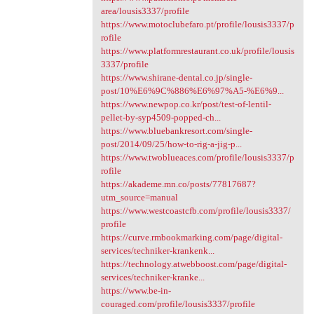
area/lousis3337/profile
https://www.motoclubefaro.pt/profile/lousis3337/p
rofile
https://www.platformrestaurant.co.uk/profile/lousis
3337/profile
https://www.shirane-dental.co.jp/single-
post/10%E6%9C%886%E6%97%A5-%E6%9...
https://www.newpop.co.kr/post/test-of-lentil-
pellet-by-syp4509-popped-ch...
https://www.bluebankresort.com/single-
post/2014/09/25/how-to-rig-a-jig-p...
https://www.twoblueaces.com/profile/lousis3337/p
rofile
https://akademe.mn.co/posts/77817687?
utm_source=manual
https://www.westcoastcfb.com/profile/lousis3337/
profile
https://curve.rmbookmarking.com/page/digital-
services/techniker-krankenk...
https://technology.atwebboost.com/page/digital-
services/techniker-kranke...
https://www.be-in-
couraged.com/profile/lousis3337/profile