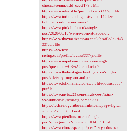
cinema?commentId=ccecf178-bf3...
https://www.infacol.be/profile/lousis3337/profile
https://www.turbulent.be/post/video-110-kw-
turbulent-turbines-in-kenya?c...
https://www.pinkfood.co.uk/single-
post/2020/06/10/we-are-open-at-lauderd...
https://www.thaymaricecream.co.uk/profile/lousis3
337/profile
https://www.reds-
racing.com/profile/lousis3337/profile
https://www.impulsion-travail.com/single-
post/question-%C3%A0-confucius?...
https://www.theheritageschoolnyc.com/single-
post/advisory-program-and-pr...
https://www.folkinafield.co.uk/profile/lousis3337/
profile
https://www.myfox23.com/single-post/https-
wwwunitedwaysemsorg-coronaviru...
https://technology.atbookmarks.com/page/digital-
services/techniker-krank...
https://www.pier6boston.com/single-
post/springmenus?commentId=d9c340c6-f...
https://www.climaespaco.pt/post/5-segredos-para-