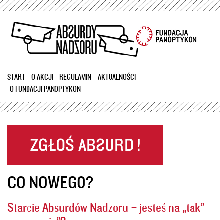
Przejdź
do
treści
START
O AKCJI
REGULAMIN
AKTUALNOŚCI
O FUNDACJI PANOPTYKON
CO NOWEGO?
Starcie Absurdów Nadzoru – jesteś na „tak”