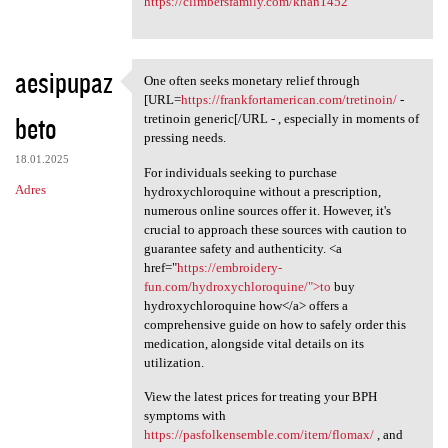
https://climbersfamily.com/khan1452
aesipupaz
One often seeks monetary relief through
One often seeks monetary
[URL=
https://frankfortamerican.com/tretinoin/
-
beto
tretinoin generic[/URL - , especially in moments of
pressing needs.
18.01.2025
For individuals seeking to purchase
Adres
hydroxychloroquine without a prescription,
numerous online sources offer it. However, it's
crucial to approach these sources with caution to
guarantee safety and authenticity. <a
href="
https://embroidery-
fun.com/hydroxychloroquine/">to
buy
hydroxychloroquine how</a> offers a
comprehensive guide on how to safely order this
medication, alongside vital details on its
utilization.
View the latest prices for treating your BPH
symptoms with
https://pasfolkensemble.com/item/flomax/
, and