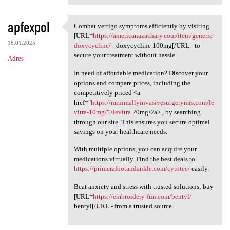
apfexpol
Combat vertigo symptoms efficiently by visiting
Combat vertigo symptoms
[URL=
https://americanazachary.com/item/generic-
18.01.2025
doxycycline/
- doxycycline 100mg[/URL - to
secure your treatment without hassle.
Adres
In need of affordable medication? Discover your
options and compare prices, including the
competitively priced <a
href="
https://minimallyinvasivesurgerymis.com/le
vitra-10mg/">levitra
20mg</a> , by searching
through our site. This ensures you secure optimal
savings on your healthcare needs.
With multiple options, you can acquire your
medications virtually. Find the best deals to
https://primerafootandankle.com/cytotec/
easily.
Beat anxiety and stress with trusted solutions; buy
[URL=
https://embroidery-fun.com/bentyl/
-
bentyl[/URL - from a trusted source.