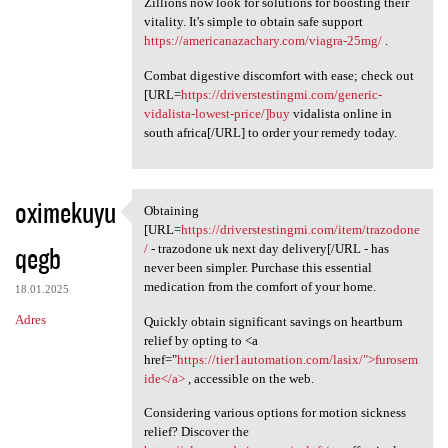
Zillions now look for solutions for boosting their
vitality. It's simple to obtain safe support
https://americanazachary.com/viagra-25mg/
.
Combat digestive discomfort with ease; check out
[URL=
https://driverstestingmi.com/generic-
vidalista-lowest-price/]buy
vidalista online in
south africa[/URL] to order your remedy today.
oximekuyu
Obtaining
Obtaining [URL=https:/
[URL=
https://driverstestingmi.com/item/trazodone
qegb
/
- trazodone uk next day delivery[/URL - has
never been simpler. Purchase this essential
medication from the comfort of your home.
18.01.2025
Adres
Quickly obtain significant savings on heartburn
relief by opting to <a
href="
https://tier1automation.com/lasix/">furosem
ide</a>
, accessible on the web.
Considering various options for motion sickness
relief? Discover the