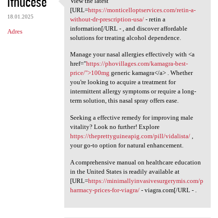
ithucese
View the latest
View the latest [URL=https:/
o
[URL=
https://monticelloptservices.com/retin-a-
18.01.2025
m
without-dr-prescription-usa/
- retin a
information[/URL - , and discover affordable
Adres
e
solutions for treating alcohol dependence.
n
Manage your nasal allergies effectively with <a
t
href="
https://phovillages.com/kamagra-best-
price/">100mg
generic kamagra</a> . Whether
a
you're looking to acquire a treatment for
r
intermittent allergy symptoms or require a long-
term solution, this nasal spray offers ease.
z
e
Seeking a effective remedy for improving male
vitality? Look no further! Explore
https://theprettyguineapig.com/pill/vidalista/
,
your go-to option for natural enhancement.
A comprehensive manual on healthcare education
in the United States is readily available at
[URL=
https://minimallyinvasivesurgerymis.com/p
harmacy-prices-for-viagra/
- viagra.com[/URL - .