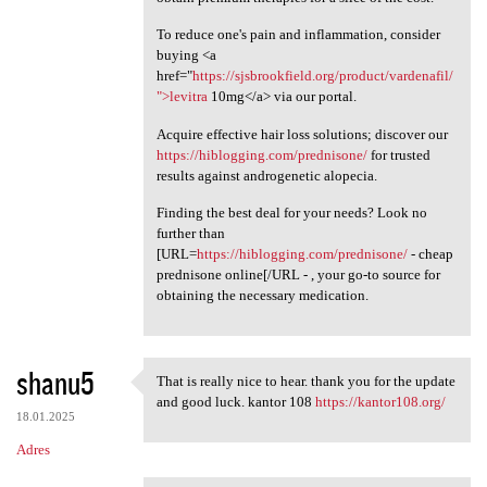
To reduce one's pain and inflammation, consider
buying <a
href="
https://sjsbrookfield.org/product/vardenafil/
">levitra
10mg</a> via our portal.
Acquire effective hair loss solutions; discover our
https://hiblogging.com/prednisone/
for trusted
results against androgenetic alopecia.
Finding the best deal for your needs? Look no
further than
[URL=
https://hiblogging.com/prednisone/
- cheap
prednisone online[/URL - , your go-to source for
obtaining the necessary medication.
shanu5
That is really nice to hear. thank you for the update
That is really nice to hear.
and good luck. kantor 108
https://kantor108.org/
18.01.2025
Adres