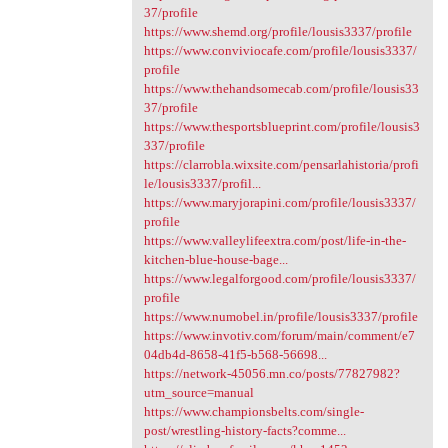
37/profile
https://www.shemd.org/profile/lousis3337/profile
https://www.conviviocafe.com/profile/lousis3337/
profile
https://www.thehandsomecab.com/profile/lousis33
37/profile
https://www.thesportsblueprint.com/profile/lousis3
337/profile
https://clarrobla.wixsite.com/pensarlahistoria/profi
le/lousis3337/profil...
https://www.maryjorapini.com/profile/lousis3337/
profile
https://www.valleylifeextra.com/post/life-in-the-
kitchen-blue-house-bage...
https://www.legalforgood.com/profile/lousis3337/
profile
https://www.numobel.in/profile/lousis3337/profile
https://www.invotiv.com/forum/main/comment/e7
04db4d-8658-41f5-b568-56698...
https://network-45056.mn.co/posts/77827982?
utm_source=manual
https://www.championsbelts.com/single-
post/wrestling-history-facts?comme...