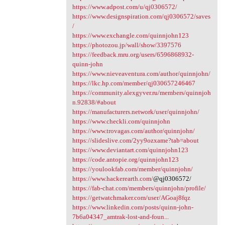
https://www.adpost.com/u/qj0306572/
https://www.designspiration.com/qj0306572/saves
/
https://www.exchangle.com/quinnjohn123
https://photozou.jp/wall/show/3397576
https://feedback.mru.org/users/6596868932-
quinn-john
https://www.nieveaventura.com/author/quinnjohn/
https://lkc.hp.com/member/qj030657246467
https://community.alexgyver.ru/members/quinnjoh
n.92838/#about
https://manufacturers.network/user/quinnjohn/
https://www.checkli.com/quinnjohn
https://www.trovagas.com/author/quinnjohn/
https://slideslive.com/2yy9ozxame?tab=about
https://www.deviantart.com/quinnjohn123
https://code.antopie.org/quinnjohn123
https://youlookfab.com/member/quinnjohn/
https://www.hackerearth.com/
@qj0306572/
https://fab-chat.com/members/quinnjohn/profile/
https://getwatchmaker.com/user/AGoaj8fqz
https://www.linkedin.com/posts/quinn-john-
7b6a04347_amtrak-lost-and-foun...