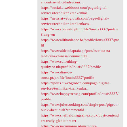
encontrar-felicidade?com...
https://social.atwebboost.com/page/digital-
services/techniker-krankenkas...
https://news.atwebgrowth.com/page/digital-
services/techniker-krankenkass...
https://www.conceito.pt/profile/lousis3337/profile
?lang=en
https://www.allthatdance.be/profile/lousis3337/pro
fil
https://www.aldeiadapraia.pt/post/estetica-na-
medicina-chinesa?commentId...
https://www.something-
quirky.co.uk/profile/lousis3337/profile
https://www.dias-de-
sousa.pt/profile/lousis3337/profile
https://sports.atwebgrowth.com/page/digital-
services/techniker-krankenka...
https://www.happytreesag.com/profile/lousis3337/
profile
https://www.julescooking.com/single-post/pigeon-
buckwheat-dish?commentId...
https://www.sheffieldmagazine.co.uk/post/contend
ers-ready-gladiators-ret...
https://www.patrimonio.pt/members-