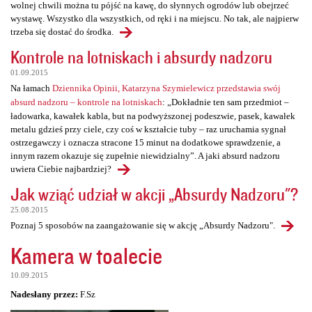
wolnej chwili można tu pójść na kawę, do słynnych ogrodów lub obejrzeć
wystawę. Wszystko dla wszystkich, od ręki i na miejscu. No tak, ale najpierw
trzeba się dostać do środka.
Kontrole na lotniskach i absurdy nadzoru
01.09.2015
Na łamach
Dziennika Opinii, Katarzyna Szymielewicz przedstawia swój
absurd nadzoru – kontrole na lotniskach
: „Dokładnie ten sam przedmiot –
ładowarka, kawałek kabla, but na podwyższonej podeszwie, pasek, kawałek
metalu gdzieś przy ciele, czy coś w kształcie tuby – raz uruchamia sygnał
ostrzegawczy i oznacza stracone 15 minut na dodatkowe sprawdzenie, a
innym razem okazuje się zupełnie niewidzialny”. A jaki absurd nadzoru
uwiera Ciebie najbardziej?
Jak wziąć udział w akcji „Absurdy Nadzoru"?
25.08.2015
Poznaj 5 sposobów na zaangażowanie się w akcję „Absurdy Nadzoru".
Kamera w toalecie
10.09.2015
Nadesłany przez:
F.Sz