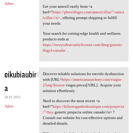
Adres
Get your amoxil easily from <a
href="
https://phovillages.com/amoxicillin/">amox
icillin</a>
, offering prompt shipping to fulfill
your needs.
Your search for cutting-edge health and wellness
products ends at
https://newyorksecuritylicense.com/drug/generic-
flagyl-canada/
.
eikubiaubir
Discover reliable solutions for erectile dysfunction
Discover reliable solutions
with [URL=
https://americanazachary.com/viagra-
a
25mg/]lowest
viagra prices[/URL] . Acquire your
solution effortlessly.
18.01.2025
Need to discover the most recent <a
Adres
href="
https://kileensgardenboutique.com/propecia
/">buy
generic propecia online canada</a> ?
Consult our website for cost-effective options and
detailed details.