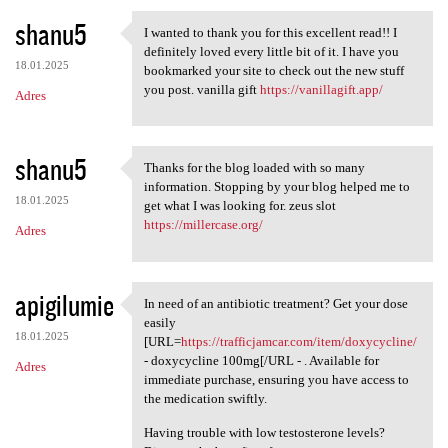
shanu5
I wanted to thank you for this excellent read!! I
I wanted to thank you for
definitely loved every little bit of it. I have you
18.01.2025
bookmarked your site to check out the new stuff
you post. vanilla gift
https://vanillagift.app/
Adres
shanu5
Thanks for the blog loaded with so many
Thanks for the blog loaded
information. Stopping by your blog helped me to
18.01.2025
get what I was looking for. zeus slot
https://millercase.org/
Adres
apigilumie
In need of an antibiotic treatment? Get your dose
In need of an antibiotic
easily
18.01.2025
[URL=
https://trafficjamcar.com/item/doxycycline/
- doxycycline 100mg[/URL - . Available for
Adres
immediate purchase, ensuring you have access to
the medication swiftly.
Having trouble with low testosterone levels?