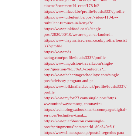
cinema?commentId=ccecf178-bf3...
https://www.infacol.be/profile/lousis3337/profile
https://www.turbulent.be/post/video-110-kw-
turbulent-turbines-in-kenya?c...
https://www.pinkfood.co.uk/single-
post/2020/06/10/we-are-open-at-lauderd...
https://www.thaymaricecream.co.uk/profile/lousis3
337/profile
https://www.reds-
racing.com/profile/lousis3337/profile
https://www.impulsion-travail.com/single-
post/question-%C3%A0-confucius?...
https://www.theheritageschoolnyc.com/single-
post/advisory-program-and-pr...
https://www.folkinafield.co.uk/profile/lousis3337/
profile
https://www.myfox23.com/single-post/https-
wwwunitedwaysemsorg-coronaviru...
https://technology.atbookmarks.com/page/digital-
services/techniker-krank...
https://www.pier6boston.com/single-
post/springmenus?commentId=d9c340c6-f...
https://www.climaespaco.pt/post/5-segredos-para-