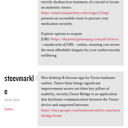
erectile dysfunction treatment, it's crucial to locate
an authentic source.
https://americanazachary.com/viagra-25mg/
presents an accessible route to procure your
medication securely.
Explore options to acquire
[URL=
https://theprettyguineapig.com/pill/retin-a/
- canada retin a[/URL - online, ensuring you secure
the most affordable bargain for your cardiovascular
wellbeing.
steevmarkl
New desktop & browser app for Trezor hardware
New desktop & browser app for
wallets. Trezor Suite brings significant
e
improvements across our three key pillars of
usability, security,Trezor Bridge is an application
that facilitates communication between the Trezor
18.01.2025
device and supported browsers.
Adres
https://sites.google.com/hardwarewallett.com/trezo
rbridge/home