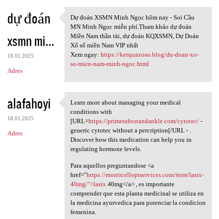
dự đoán
Dự đoán XSMN Minh Ngọc hôm nay - Soi Cầu
Dự đoán XSMN Minh Ngọc hôm
MN Minh Ngọc miễn phí.Tham khảo dự đoán
xsmn mi...
Miền Nam thần tài, dự đoán KQXSMN, Dự Doán
Xổ số miền Nam VIP nhất
Xem ngay:
https://ketquaxoso.blog/du-doan-xo-
18.01.2025
so-mien-nam-minh-ngoc.html
Adres
alafahoyi
Learn more about managing your medical
Learn more about managing
conditions with
18.01.2025
[URL=
https://primerafootandankle.com/cytotec/
-
generic cytotec without a percription[/URL - .
Adres
Discover how this medication can help you in
regulating hormone levels.
Para aquellos preguntandose <a
href="
https://monticelloptservices.com/item/lasix-
40mg/">lasix
40mg</a> , es importante
comprender que esta planta medicinal se utiliza en
la medicina ayurvedica para potenciar la condicion
femenina.