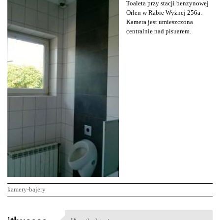
Toaleta przy stacji benzynowej
Orlen w Rabie Wyżnej 256a.
Kamera jest umieszczona
centralnie nad pisuarem.
kamery-bajery
K