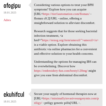
ofogipu
Considering various options to treat your BPH
Considering various options
symptoms? Explore how you can acquire
18.01.2025
[URL=
https://tier1automation.com/flomax/
-
flomax c0.2[/URL - online, offering a
Adres
straightforward solution to alleviate discomfort.
Research suggests that for those seeking bacterial
infection treatment, <a
href="
https://renog.org/item/amoxil/">amoxil</a>
is a viable option. Explore obtaining this
antibiotic via online pharmacies for a convenient
and effective solution to your health concerns.
Understanding the options for managing IBS can
be overwhelming. Discover how
https://embroidery-fun.com/bentyl-20mg/
might
give you ease from abdominal discomfort.
ekuhifcul
Secure your supply of hormonal therapies now at
Secure your supply of
[URL=
https://minimallyinvasivesurgerymis.com/p
18.01.2025
riligy/
- priligy generic pills[/URL - .