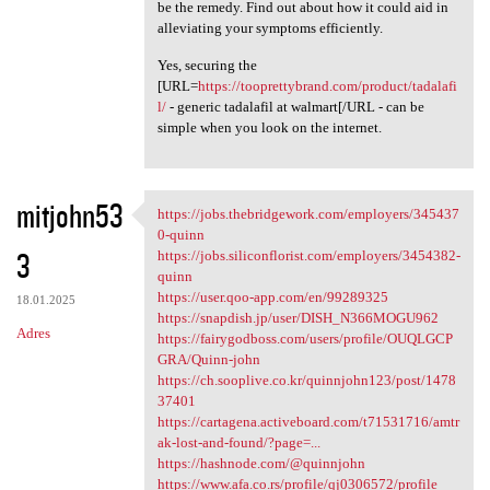
be the remedy. Find out about how it could aid in
alleviating your symptoms efficiently.
Yes, securing the
[URL=
https://tooprettybrand.com/product/tadalafi
l/
- generic tadalafil at walmart[/URL - can be
simple when you look on the internet.
mitjohn53
https://jobs.thebridgework.com/employers/345437
https://jobs.thebridgework
0-quinn
3
https://jobs.siliconflorist.com/employers/3454382-
quinn
https://user.qoo-app.com/en/99289325
18.01.2025
https://snapdish.jp/user/DISH_N366MOGU962
Adres
https://fairygodboss.com/users/profile/OUQLGCP
GRA/Quinn-john
https://ch.sooplive.co.kr/quinnjohn123/post/1478
37401
https://cartagena.activeboard.com/t71531716/amtr
ak-lost-and-found/?page=...
https://hashnode.com/@quinnjohn
https://www.afa.co.rs/profile/qj0306572/profile