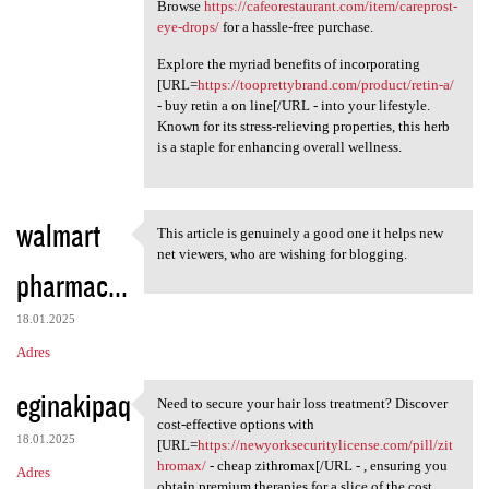
Browse
https://cafeorestaurant.com/item/careprost-
eye-drops/
for a hassle-free purchase.
Explore the myriad benefits of incorporating
[URL=
https://tooprettybrand.com/product/retin-a/
- buy retin a on line[/URL - into your lifestyle.
Known for its stress-relieving properties, this herb
is a staple for enhancing overall wellness.
walmart
This article is genuinely a good one it helps new
This article is genuinely a
net viewers, who are wishing for blogging.
pharmac...
18.01.2025
Adres
eginakipaq
Need to secure your hair loss treatment? Discover
Need to secure your hair loss
cost-effective options with
18.01.2025
[URL=
https://newyorksecuritylicense.com/pill/zit
hromax/
- cheap zithromax[/URL - , ensuring you
Adres
obtain premium therapies for a slice of the cost.