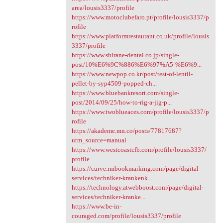
area/lousis3337/profile
https://www.motoclubefaro.pt/profile/lousis3337/p
rofile
https://www.platformrestaurant.co.uk/profile/lousis
3337/profile
https://www.shirane-dental.co.jp/single-
post/10%E6%9C%886%E6%97%A5-%E6%9...
https://www.newpop.co.kr/post/test-of-lentil-
pellet-by-syp4509-popped-ch...
https://www.bluebankresort.com/single-
post/2014/09/25/how-to-rig-a-jig-p...
https://www.twoblueaces.com/profile/lousis3337/p
rofile
https://akademe.mn.co/posts/77817687?
utm_source=manual
https://www.westcoastcfb.com/profile/lousis3337/
profile
https://curve.rmbookmarking.com/page/digital-
services/techniker-krankenk...
https://technology.atwebboost.com/page/digital-
services/techniker-kranke...
https://www.be-in-
couraged.com/profile/lousis3337/profile