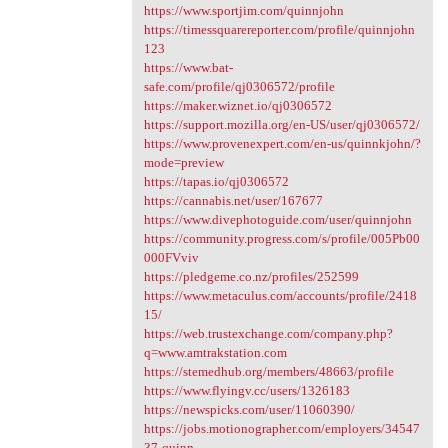
https://www.sportjim.com/quinnjohn
https://timessquarereporter.com/profile/quinnjohn
123
https://www.bat-
safe.com/profile/qj0306572/profile
https://maker.wiznet.io/qj0306572
https://support.mozilla.org/en-US/user/qj0306572/
https://www.provenexpert.com/en-us/quinnkjohn/?
mode=preview
https://tapas.io/qj0306572
https://cannabis.net/user/167677
https://www.divephotoguide.com/user/quinnjohn
https://community.progress.com/s/profile/005Pb00
000FVviv
https://pledgeme.co.nz/profiles/252599
https://www.metaculus.com/accounts/profile/2418
15/
https://web.trustexchange.com/company.php?
q=www.amtrakstation.com
https://stemedhub.org/members/48663/profile
https://www.flyingv.cc/users/1326183
https://newspicks.com/user/11060390/
https://jobs.motionographer.com/employers/34547
37-quinn