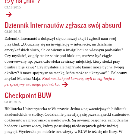
czy na „nie”?
03.10.2015
Dziennik Internautów zgłasza swój absurd
08.09.2015
Dziennik Internautów dołączył się do naszej akcji i zgłosił nam swój
przykład: „Oburzamy się na inwigilację w internecie, na działania
amerykańskich służb, ale co wiemy o inwigilacji na własnym podwórku?
Czy myślałeś, że gdy stoisz sobie pod blokiem, możesz być ciągle
obserwowany np. przez człowieka ze straży miejskiej, który siedzi przy
biurku i pije kawę? Czy myślałeś, ile naprawdę kamer może być w Twojej
okolicy? A może spojrzysz na mapkę, która może to ukazywać?”. Polecamy
artykuł Marcina Maja:
Ktoś nasikał pod kamerą, czyli inwigilacja z
perspektywy własnego podwórka
.
Checkpoint BUW
08.09.2015
Biblioteka Uniwersytecka w Warszawie. Jedna z najważniejszych bibliotek
akademickich w stolicy. Codziennie przewijają się przez nią setki studentów,
doktorantów i pracowników naukowych. Są również pasjonaci, samodzielni
badacze i warszawiacy, którzy poszukują niedostępnych gdzie indziej
pozycji. Wycieczka po mieście bez wizyty w BUW-ie też się nie liczy. W