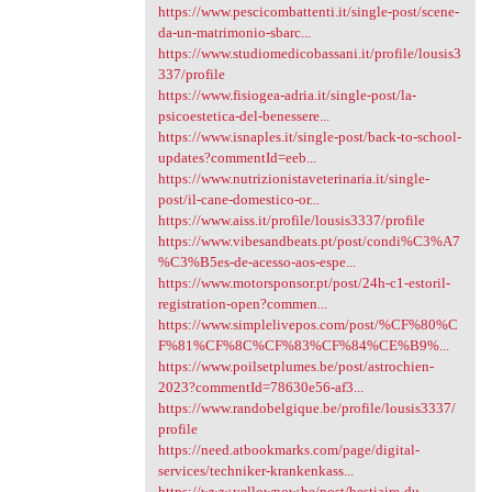
https://www.pescicombattenti.it/single-post/scene-
da-un-matrimonio-sbarc...
https://www.studiomedicobassani.it/profile/lousis3
337/profile
https://www.fisiogea-adria.it/single-post/la-
psicoestetica-del-benessere...
https://www.isnaples.it/single-post/back-to-school-
updates?commentId=eeb...
https://www.nutrizionistaveterinaria.it/single-
post/il-cane-domestico-or...
https://www.aiss.it/profile/lousis3337/profile
https://www.vibesandbeats.pt/post/condi%C3%A7
%C3%B5es-de-acesso-aos-espe...
https://www.motorsponsor.pt/post/24h-c1-estoril-
registration-open?commen...
https://www.simplelivepos.com/post/%CF%80%C
F%81%CF%8C%CF%83%CF%84%CE%B9%...
https://www.poilsetplumes.be/post/astrochien-
2023?commentId=78630e56-af3...
https://www.randobelgique.be/profile/lousis3337/
profile
https://need.atbookmarks.com/page/digital-
services/techniker-krankenkass...
https://www.yellownow.be/post/bestiaire-du-