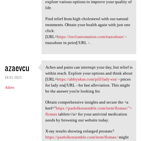
explore various options to improve your quality of
life.
Find relief from high cholesterol with our natural
treatments. Obtain your health again with just one
click:
[URL=
https://tier1automation.com/trazodone/
-
trazodone in peter[/URL - .
azaevcu
Aches and pains can interrupt your day, but relief is
Aches and pains can interrupt
within reach. Explore your options and think about
18.01.2025
[URL=
https://abbynkas.com/pill/lady-era/
- prices
for lady era[/URL - for fast alleviation. This might
Adres
be the answer you're looking for.
Obtain comprehensive insights and secure the <a
href="
https://pasfolkensemble.com/item/flomax/">
flomax
tablets</a> for your antiviral medication
needs by browsing our website today.
X-ray results showing enlarged prostate?
https://pasfolkensemble.com/item/flomax/
might