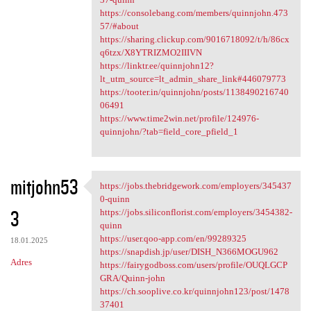
https://consolebang.com/members/quinnjohn.473
57/#about
https://sharing.clickup.com/9016718092/t/h/86cx
q6tzx/X8YTRIZMO2IIIVN
https://linktr.ee/quinnjohn12?
lt_utm_source=lt_admin_share_link#446079773
https://tooter.in/quinnjohn/posts/1138490216740
06491
https://www.time2win.net/profile/124976-
quinnjohn/?tab=field_core_pfield_1
mitjohn53
https://jobs.thebridgework.com/employers/345437
https://jobs.thebridgework
0-quinn
3
https://jobs.siliconflorist.com/employers/3454382-
quinn
https://user.qoo-app.com/en/99289325
18.01.2025
https://snapdish.jp/user/DISH_N366MOGU962
Adres
https://fairygodboss.com/users/profile/OUQLGCP
GRA/Quinn-john
https://ch.sooplive.co.kr/quinnjohn123/post/1478
37401