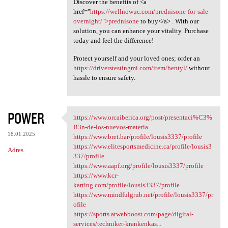
Discover the benefits of <a
href="
https://wellnowuc.com/prednisone-for-sale-
overnight/">prednisone
to buy</a> . With our
solution, you can enhance your vitality. Purchase
today and feel the difference!
Protect yourself and your loved ones; order an
https://driverstestingmi.com/item/bentyl/
without
hassle to ensure safety.
POWER
https://www.orcaiberica.org/post/presentaci%C3%
https://www.orcaiberica.org
B3n-de-los-nuevos-materia...
18.01.2025
https://www.bret.bar/profile/lousis3337/profile
https://www.elitesportsmedicine.ca/profile/lousis3
Adres
337/profile
https://www.aapf.org/profile/lousis3337/profile
https://www.kcr-
karting.com/profile/lousis3337/profile
https://www.mindfulgrub.net/profile/lousis3337/pr
ofile
https://sports.atwebboost.com/page/digital-
services/techniker-krankenkas...