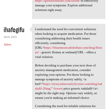
https://glenwoodwine.com/zoloft/
to effectively
manage your symptoms. Explore additional
solutions right away.
ihafogifu
I understand the need for convenient solutions
I understand the need for
when looking to acquire medication. For those
18.01.2025
considering addressing their health issues
efficiently, considering
Adres
[URL=
https://bluemooncafedothan.com/drug/flom
ax/
- generic flomax at walmart[/URL - offers a
vital solution.
Before deciding to purchase your next dose of
anxiety management medication, consider
exploring your options. For those looking to
manage symptoms of anxiety safely, <a
href="
https://newyorksecuritylicense.com/drug/tad
alafil-20mg/">lowest
price generic tadalafil</a>
might be the right step. Options vary widely, so
ensure you're making an informed choice.
Considering the need for reliable solutions for