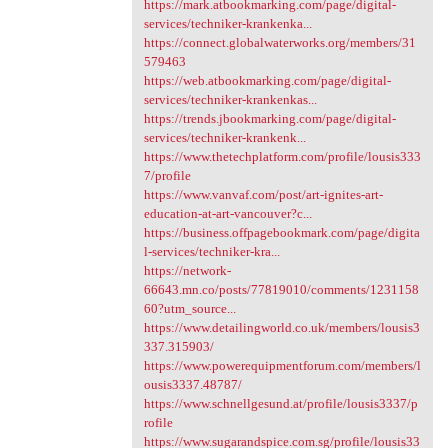
https://mark.atbookmarking.com/page/digital-
services/techniker-krankenka...
https://connect.globalwaterworks.org/members/31
579463
https://web.atbookmarking.com/page/digital-
services/techniker-krankenkas...
https://trends.jbookmarking.com/page/digital-
services/techniker-krankenk...
https://www.thetechplatform.com/profile/lousis333
7/profile
https://www.vanvaf.com/post/art-ignites-art-
education-at-art-vancouver?c...
https://business.offpagebookmark.com/page/digita
l-services/techniker-kra...
https://network-
66643.mn.co/posts/77819010/comments/1231158
60?utm_source...
https://www.detailingworld.co.uk/members/lousis3
337.315903/
https://www.powerequipmentforum.com/members/l
ousis3337.48787/
https://www.schnellgesund.at/profile/lousis3337/p
rofile
https://www.sugarandspice.com.sg/profile/lousis33