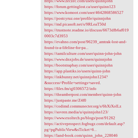
https://www.zeczec.com/users/quinnjohn
https://forum.gettinglost.ca/user/quinn123
https://www.komoot.com/user/4642868586527
https://postr.yruz.one/profile/quinnjohn
https://md.picasoft.net/s/9RLeaT50d
https://trustnote.readme.io/discuss/6673dfb6af019
0003c7d3953
https://evahno.com/post/96239_amtrak-lost-and-
found-is-a-lifeline-for-pa...
https://tamilculture.com/user/quinn-john-john
https://www.dnxjobs.de/users/quinnjohn
https://bootstrapbay.com/user/quinnjohn
https://app.plastiks.io/users/quinn-john
https://inkbunny.net/quinnjohn1234?
&success=Profile+settings+saved
.
https://files.fm/qj0306572/info
https://theamberpost.com/member/quinn-john
https://justpaste.me/Z4f0
https://codimd.communecter.org/s/6hXiXolLz
https://sovren.media/u/quinnjohn123/
https://www.exoltech.ps/blogs/post/91262
https://activeprospect.fogbugz.com/default.asp?
pg=pgPublicView&sTicket=6...
https://land-book.com/quinn_john_228046