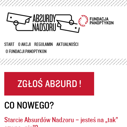
Przejdź
do
treści
START
O AKCJI
REGULAMIN
AKTUALNOŚCI
O FUNDACJI PANOPTYKON
CO NOWEGO?
Starcie Absurdów Nadzoru – jesteś na „tak”