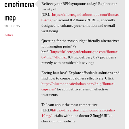
emotimena
Relieve your BPH symptoms today! Explore our
Relieve your BPH symptoms
variety of
mep
[URL=
https://kileensgardenboutique.com/flomax-
0-4mg/
- discount 0.2 flomax[/URL - , specially
designed to enhance your urination and overall
18.01.2025
well-being.
Adres
Questing for the most budget-friendly alternatives
for managing pain? <a
href="
https://kileensgardenboutique.com/flomax-
0-4mg/">flomax
0.4 mg delivery</a> provides a
remedy with considerable savings.
Facing hair loss? Explore affordable solutions and
find how to combat baldness effectively. Click
https://bluemooncafedothan.com/drug/flomax-
capsules/
for competitive rates on effective
treatments.
To learn about the most competitive
[URL=
https://driverstestingmi.com/item/cialis-
10mg/
- cialis without a doctor 2.5mg[/URL - ,
check out our website.