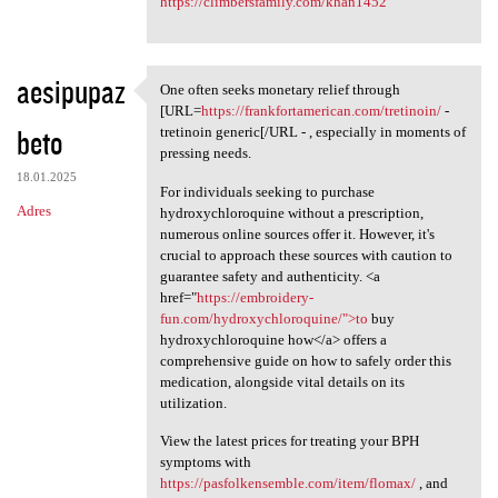
https://climbersfamily.com/khan1452
aesipupaz
One often seeks monetary relief through
One often seeks monetary
[URL=
https://frankfortamerican.com/tretinoin/
-
beto
tretinoin generic[/URL - , especially in moments of
pressing needs.
18.01.2025
For individuals seeking to purchase
Adres
hydroxychloroquine without a prescription,
numerous online sources offer it. However, it's
crucial to approach these sources with caution to
guarantee safety and authenticity. <a
href="
https://embroidery-
fun.com/hydroxychloroquine/">to
buy
hydroxychloroquine how</a> offers a
comprehensive guide on how to safely order this
medication, alongside vital details on its
utilization.
View the latest prices for treating your BPH
symptoms with
https://pasfolkensemble.com/item/flomax/
, and