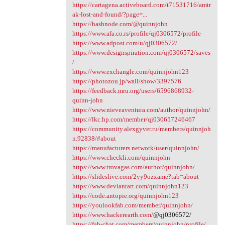
https://cartagena.activeboard.com/t71531716/amtr
ak-lost-and-found/?page=...
https://hashnode.com/@quinnjohn
https://www.afa.co.rs/profile/qj0306572/profile
https://www.adpost.com/u/qj0306572/
https://www.designspiration.com/qj0306572/saves
/
https://www.exchangle.com/quinnjohn123
https://photozou.jp/wall/show/3397576
https://feedback.mru.org/users/6596868932-
quinn-john
https://www.nieveaventura.com/author/quinnjohn/
https://lkc.hp.com/member/qj030657246467
https://community.alexgyver.ru/members/quinnjoh
n.92838/#about
https://manufacturers.network/user/quinnjohn/
https://www.checkli.com/quinnjohn
https://www.trovagas.com/author/quinnjohn/
https://slideslive.com/2yy9ozxame?tab=about
https://www.deviantart.com/quinnjohn123
https://code.antopie.org/quinnjohn123
https://youlookfab.com/member/quinnjohn/
https://www.hackerearth.com/
@qj0306572/
https://fab-chat.com/members/quinnjohn/profile/