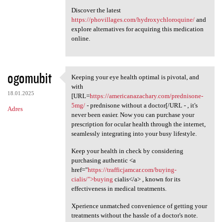
Discover the latest
https://phovillages.com/hydroxychloroquine/
and
explore alternatives for acquiring this medication
online.
ogomubit
Keeping your eye health optimal is pivotal, and
Keeping your eye health
with
18.01.2025
[URL=
https://americanazachary.com/prednisone-
5mg/
- prednisone without a doctor[/URL - , it's
Adres
never been easier. Now you can purchase your
prescription for ocular health through the internet,
seamlessly integrating into your busy lifestyle.
Keep your health in check by considering
purchasing authentic <a
href="
https://trafficjamcar.com/buying-
cialis/">buying
cialis</a> , known for its
effectiveness in medical treatments.
Xperience unmatched convenience of getting your
treatments without the hassle of a doctor's note.