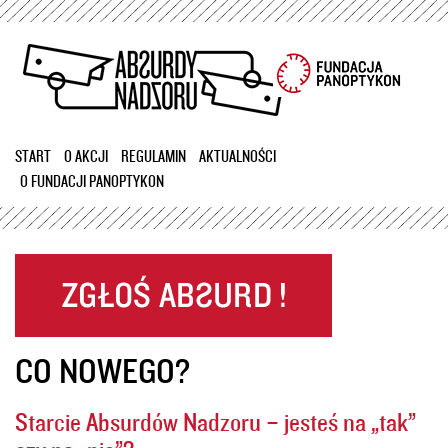
Przejdź
do
treści
START
O AKCJI
REGULAMIN
AKTUALNOŚCI
O FUNDACJI PANOPTYKON
CO NOWEGO?
Starcie Absurdów Nadzoru – jesteś na „tak”