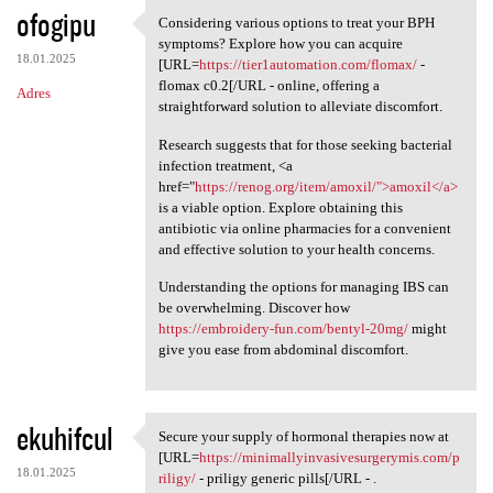
ofogipu
Considering various options to treat your BPH
Considering various options
symptoms? Explore how you can acquire
18.01.2025
[URL=
https://tier1automation.com/flomax/
-
flomax c0.2[/URL - online, offering a
Adres
straightforward solution to alleviate discomfort.
Research suggests that for those seeking bacterial
infection treatment, <a
href="
https://renog.org/item/amoxil/">amoxil</a>
is a viable option. Explore obtaining this
antibiotic via online pharmacies for a convenient
and effective solution to your health concerns.
Understanding the options for managing IBS can
be overwhelming. Discover how
https://embroidery-fun.com/bentyl-20mg/
might
give you ease from abdominal discomfort.
ekuhifcul
Secure your supply of hormonal therapies now at
Secure your supply of
[URL=
https://minimallyinvasivesurgerymis.com/p
18.01.2025
riligy/
- priligy generic pills[/URL - .