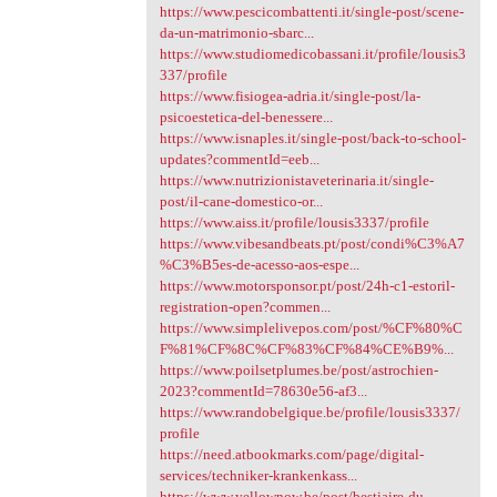
https://www.pescicombattenti.it/single-post/scene-
da-un-matrimonio-sbarc...
https://www.studiomedicobassani.it/profile/lousis3
337/profile
https://www.fisiogea-adria.it/single-post/la-
psicoestetica-del-benessere...
https://www.isnaples.it/single-post/back-to-school-
updates?commentId=eeb...
https://www.nutrizionistaveterinaria.it/single-
post/il-cane-domestico-or...
https://www.aiss.it/profile/lousis3337/profile
https://www.vibesandbeats.pt/post/condi%C3%A7
%C3%B5es-de-acesso-aos-espe...
https://www.motorsponsor.pt/post/24h-c1-estoril-
registration-open?commen...
https://www.simplelivepos.com/post/%CF%80%C
F%81%CF%8C%CF%83%CF%84%CE%B9%...
https://www.poilsetplumes.be/post/astrochien-
2023?commentId=78630e56-af3...
https://www.randobelgique.be/profile/lousis3337/
profile
https://need.atbookmarks.com/page/digital-
services/techniker-krankenkass...
https://www.yellownow.be/post/bestiaire-du-