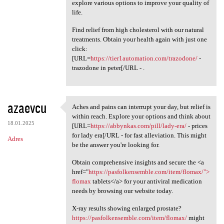
explore various options to improve your quality of
life.
Find relief from high cholesterol with our natural
treatments. Obtain your health again with just one
click:
[URL=
https://tier1automation.com/trazodone/
-
trazodone in peter[/URL - .
azaevcu
Aches and pains can interrupt your day, but relief is
Aches and pains can interrupt
within reach. Explore your options and think about
18.01.2025
[URL=
https://abbynkas.com/pill/lady-era/
- prices
for lady era[/URL - for fast alleviation. This might
Adres
be the answer you're looking for.
Obtain comprehensive insights and secure the <a
href="
https://pasfolkensemble.com/item/flomax/">
flomax
tablets</a> for your antiviral medication
needs by browsing our website today.
X-ray results showing enlarged prostate?
https://pasfolkensemble.com/item/flomax/
might