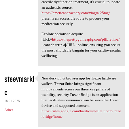
erectile dysfunction treatment, it's crucial to locate
an authentic source.
https://americanazachary.com/viagra-25mg/
presents an accessible route to procure your
medication securely.
Explore options to acquire
[URL=
https://theprettyguineapig.com/pill/retin-a/
- canada retin a[/URL - online, ensuring you secure
the most affordable bargain for your cardiovascular
wellbeing.
steevmarkl
New desktop & browser app for Trezor hardware
New desktop & browser app for
wallets. Trezor Suite brings significant
e
improvements across our three key pillars of
usability, security,Trezor Bridge is an application
that facilitates communication between the Trezor
18.01.2025
device and supported browsers.
Adres
https://sites.google.com/hardwarewallett.com/trezo
rbridge/home