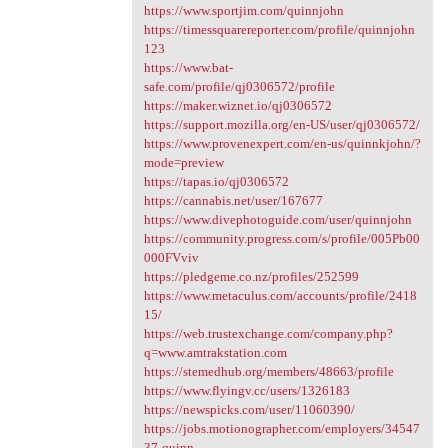
https://www.sportjim.com/quinnjohn
https://timessquarereporter.com/profile/quinnjohn
123
https://www.bat-
safe.com/profile/qj0306572/profile
https://maker.wiznet.io/qj0306572
https://support.mozilla.org/en-US/user/qj0306572/
https://www.provenexpert.com/en-us/quinnkjohn/?
mode=preview
https://tapas.io/qj0306572
https://cannabis.net/user/167677
https://www.divephotoguide.com/user/quinnjohn
https://community.progress.com/s/profile/005Pb00
000FVviv
https://pledgeme.co.nz/profiles/252599
https://www.metaculus.com/accounts/profile/2418
15/
https://web.trustexchange.com/company.php?
q=www.amtrakstation.com
https://stemedhub.org/members/48663/profile
https://www.flyingv.cc/users/1326183
https://newspicks.com/user/11060390/
https://jobs.motionographer.com/employers/34547
37-quinn