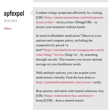
apfexpol
Combat vertigo symptoms efficiently by visiting
Combat vertigo symptoms
[URL=
https://americanazachary.com/item/generic-
18.01.2025
doxycycline/
- doxycycline 100mg[/URL - to
secure your treatment without hassle.
Adres
In need of affordable medication? Discover your
options and compare prices, including the
competitively priced <a
href="
https://minimallyinvasivesurgerymis.com/le
vitra-10mg/">levitra
20mg</a> , by searching
through our site. This ensures you secure optimal
savings on your healthcare needs.
With multiple options, you can acquire your
medications virtually. Find the best deals to
https://primerafootandankle.com/cytotec/
easily.
Beat anxiety and stress with trusted solutions; buy
[URL=
https://embroidery-fun.com/bentyl/
-
bentyl[/URL - from a trusted source.