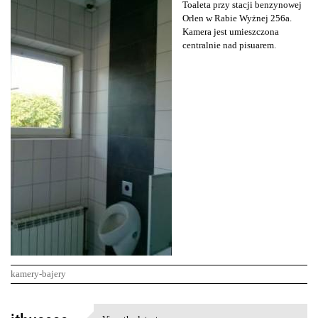
Toaleta przy stacji benzynowej
Orlen w Rabie Wyżnej 256a.
Kamera jest umieszczona
centralnie nad pisuarem.
kamery-bajery
K