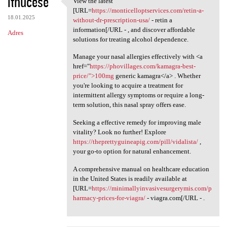
ithucese
View the latest
View the latest [URL=https:/
o
[URL=
https://monticelloptservices.com/retin-a-
18.01.2025
m
without-dr-prescription-usa/
- retin a
information[/URL - , and discover affordable
Adres
e
solutions for treating alcohol dependence.
n
Manage your nasal allergies effectively with <a
t
href="
https://phovillages.com/kamagra-best-
price/">100mg
generic kamagra</a> . Whether
a
you're looking to acquire a treatment for
r
intermittent allergy symptoms or require a long-
term solution, this nasal spray offers ease.
z
e
Seeking a effective remedy for improving male
vitality? Look no further! Explore
https://theprettyguineapig.com/pill/vidalista/
,
your go-to option for natural enhancement.
A comprehensive manual on healthcare education
in the United States is readily available at
[URL=
https://minimallyinvasivesurgerymis.com/p
harmacy-prices-for-viagra/
- viagra.com[/URL - .