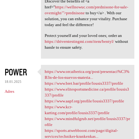
Discover the benefits of <a
href="
https://wellnowuc.com/prednisone-for-sale-
overnight/">prednisone
to buy</a> . With our
solution, you can enhance your vitality. Purchase
today and feel the difference!
Protect yourself and your loved ones; order an
https://driverstestingmi.com/item/bentyl/
without
hassle to ensure safety.
POWER
https://www.orcaiberica.org/post/presentaci%C3%
https://www.orcaiberica.org
B3n-de-los-nuevos-materia...
18.01.2025
https://www.bret.bar/profile/lousis3337/profile
https://www.elitesportsmedicine.ca/profile/lousis3
Adres
337/profile
https://www.aapf.org/profile/lousis3337/profile
https://www.kcr-
karting.com/profile/lousis3337/profile
https://www.mindfulgrub.net/profile/lousis3337/pr
ofile
https://sports.atwebboost.com/page/digital-
services/techniker-krankenkas...