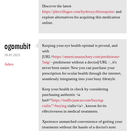
Discover the latest
https://phovillages.com/hydroxychloroquine/
and
explore alternatives for acquiring this medication
online.
ogomubit
Keeping your eye health optimal is pivotal, and
Keeping your eye health
with
18.01.2025
[URL=
https://americanazachary.com/prednisone-
5mg/
- prednisone without a doctor[/URL - , it's
Adres
never been easier. Now you can purchase your
prescription for ocular health through the internet,
seamlessly integrating into your busy lifestyle.
Keep your health in check by considering
purchasing authentic <a
href="
https://trafficjamcar.com/buying-
cialis/">buying
cialis</a> , known for its
effectiveness in medical treatments.
Xperience unmatched convenience of getting your
treatments without the hassle of a doctor's note.