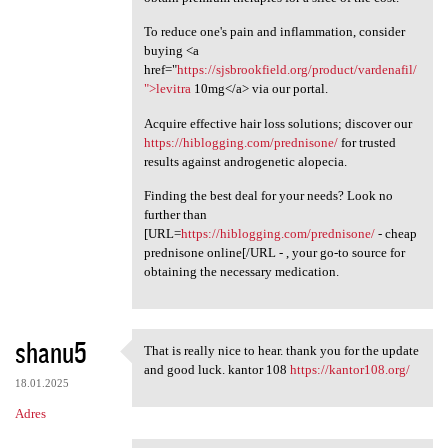
To reduce one's pain and inflammation, consider
buying <a
href="
https://sjsbrookfield.org/product/vardenafil/
">levitra
10mg</a> via our portal.
Acquire effective hair loss solutions; discover our
https://hiblogging.com/prednisone/
for trusted
results against androgenetic alopecia.
Finding the best deal for your needs? Look no
further than
[URL=
https://hiblogging.com/prednisone/
- cheap
prednisone online[/URL - , your go-to source for
obtaining the necessary medication.
shanu5
That is really nice to hear. thank you for the update
That is really nice to hear.
and good luck. kantor 108
https://kantor108.org/
18.01.2025
Adres