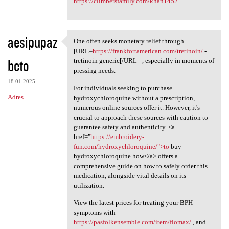
https://climbersfamily.com/khan1452
aesipupaz
One often seeks monetary relief through
One often seeks monetary
[URL=
https://frankfortamerican.com/tretinoin/
-
beto
tretinoin generic[/URL - , especially in moments of
pressing needs.
18.01.2025
For individuals seeking to purchase
Adres
hydroxychloroquine without a prescription,
numerous online sources offer it. However, it's
crucial to approach these sources with caution to
guarantee safety and authenticity. <a
href="
https://embroidery-
fun.com/hydroxychloroquine/">to
buy
hydroxychloroquine how</a> offers a
comprehensive guide on how to safely order this
medication, alongside vital details on its
utilization.
View the latest prices for treating your BPH
symptoms with
https://pasfolkensemble.com/item/flomax/
, and