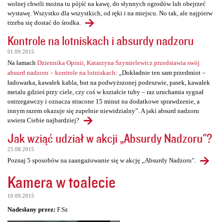
wolnej chwili można tu pójść na kawę, do słynnych ogrodów lub obejrzeć
wystawę. Wszystko dla wszystkich, od ręki i na miejscu. No tak, ale najpierw
trzeba się dostać do środka.
Kontrole na lotniskach i absurdy nadzoru
01.09.2015
Na łamach
Dziennika Opinii, Katarzyna Szymielewicz przedstawia swój
absurd nadzoru – kontrole na lotniskach
: „Dokładnie ten sam przedmiot –
ładowarka, kawałek kabla, but na podwyższonej podeszwie, pasek, kawałek
metalu gdzieś przy ciele, czy coś w kształcie tuby – raz uruchamia sygnał
ostrzegawczy i oznacza stracone 15 minut na dodatkowe sprawdzenie, a
innym razem okazuje się zupełnie niewidzialny”. A jaki absurd nadzoru
uwiera Ciebie najbardziej?
Jak wziąć udział w akcji „Absurdy Nadzoru"?
25.08.2015
Poznaj 5 sposobów na zaangażowanie się w akcję „Absurdy Nadzoru".
Kamera w toalecie
10.09.2015
Nadesłany przez:
F.Sz