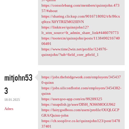
https://consolebang.com/members/quinnjohn.473
57/#about
https://sharing.clickup.com/9016718092/t/h/86cx
q6tzx/X8YTRIZMO2IIIVN
https://linktr.ee/quinnjohn12?
lt_utm_source=lt_admin_share_link#446079773
https://tooter.in/quinnjohn/posts/1138490216740
06491
https://www.time2win.net/profile/124976-
quinnjohn/?tab=field_core_pfield_1
mitjohn53
https://jobs.thebridgework.com/employers/345437
https://jobs.thebridgework
0-quinn
3
https://jobs.siliconflorist.com/employers/3454382-
quinn
https://user.qoo-app.com/en/99289325
18.01.2025
https://snapdish.jp/user/DISH_N366MOGU962
Adres
https://fairygodboss.com/users/profile/OUQLGCP
GRA/Quinn-john
https://ch.sooplive.co.kr/quinnjohn123/post/1478
37401