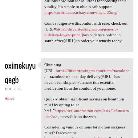
Zillions now look for solutions for boosting their
vitality. It's simple to obtain safe support
https://americanazachary.com/viagra-25mg/
.
Combat digestive discomfort with ease; check out
[URL=
https://driverstestingmi.com/generic-
vidalista-lowest-price/]buy
vidalista online in
south africa[/URL] to order your remedy today.
oximekuyu
Obtaining
Obtaining [URL=https:/
[URL=
https://driverstestingmi.com/item/trazodone
qegb
/
- trazodone uk next day delivery[/URL - has
never been simpler. Purchase this essential
medication from the comfort of your home.
18.01.2025
Adres
Quickly obtain significant savings on heartburn
relief by opting to <a
href="
https://tier1automation.com/lasix/">furosem
ide</a>
, accessible on the web.
Considering various options for motion sickness
relief? Discover the