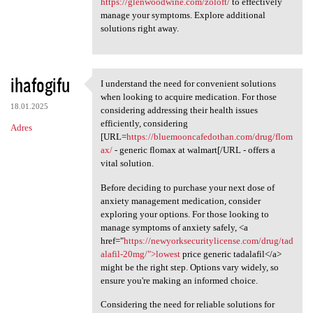
https://glenwoodwine.com/zoloft/
to effectively
manage your symptoms. Explore additional
solutions right away.
ihafogifu
I understand the need for convenient solutions
I understand the need for
when looking to acquire medication. For those
18.01.2025
considering addressing their health issues
efficiently, considering
Adres
[URL=
https://bluemooncafedothan.com/drug/flom
ax/
- generic flomax at walmart[/URL - offers a
vital solution.
Before deciding to purchase your next dose of
anxiety management medication, consider
exploring your options. For those looking to
manage symptoms of anxiety safely, <a
href="
https://newyorksecuritylicense.com/drug/tad
alafil-20mg/">lowest
price generic tadalafil</a>
might be the right step. Options vary widely, so
ensure you're making an informed choice.
Considering the need for reliable solutions for