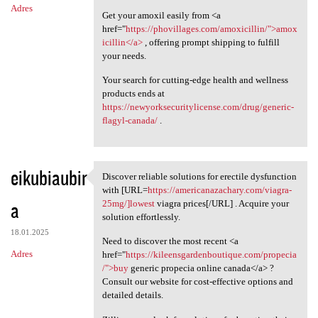
Adres
Get your amoxil easily from <a
href="
https://phovillages.com/amoxicillin/">amox
icillin</a>
, offering prompt shipping to fulfill
your needs.
Your search for cutting-edge health and wellness
products ends at
https://newyorksecuritylicense.com/drug/generic-
flagyl-canada/
.
eikubiaubir
Discover reliable solutions for erectile dysfunction
Discover reliable solutions
with [URL=
https://americanazachary.com/viagra-
a
25mg/]lowest
viagra prices[/URL] . Acquire your
solution effortlessly.
18.01.2025
Need to discover the most recent <a
Adres
href="
https://kileensgardenboutique.com/propecia
/">buy
generic propecia online canada</a> ?
Consult our website for cost-effective options and
detailed details.