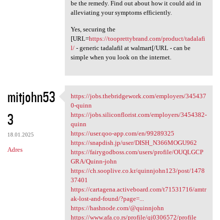
be the remedy. Find out about how it could aid in
alleviating your symptoms efficiently.
Yes, securing the
[URL=
https://tooprettybrand.com/product/tadalafi
l/
- generic tadalafil at walmart[/URL - can be
simple when you look on the internet.
mitjohn53
https://jobs.thebridgework.com/employers/345437
https://jobs.thebridgework
0-quinn
3
https://jobs.siliconflorist.com/employers/3454382-
quinn
https://user.qoo-app.com/en/99289325
18.01.2025
https://snapdish.jp/user/DISH_N366MOGU962
Adres
https://fairygodboss.com/users/profile/OUQLGCP
GRA/Quinn-john
https://ch.sooplive.co.kr/quinnjohn123/post/1478
37401
https://cartagena.activeboard.com/t71531716/amtr
ak-lost-and-found/?page=...
https://hashnode.com/@quinnjohn
https://www.afa.co.rs/profile/qj0306572/profile