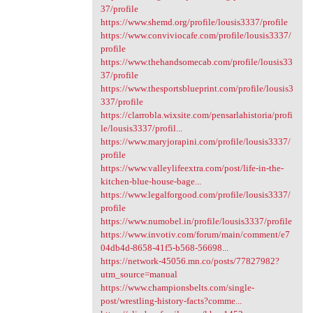
37/profile
https://www.shemd.org/profile/lousis3337/profile
https://www.conviviocafe.com/profile/lousis3337/
profile
https://www.thehandsomecab.com/profile/lousis33
37/profile
https://www.thesportsblueprint.com/profile/lousis3
337/profile
https://clarrobla.wixsite.com/pensarlahistoria/profi
le/lousis3337/profil...
https://www.maryjorapini.com/profile/lousis3337/
profile
https://www.valleylifeextra.com/post/life-in-the-
kitchen-blue-house-bage...
https://www.legalforgood.com/profile/lousis3337/
profile
https://www.numobel.in/profile/lousis3337/profile
https://www.invotiv.com/forum/main/comment/e7
04db4d-8658-41f5-b568-56698...
https://network-45056.mn.co/posts/77827982?
utm_source=manual
https://www.championsbelts.com/single-
post/wrestling-history-facts?comme...