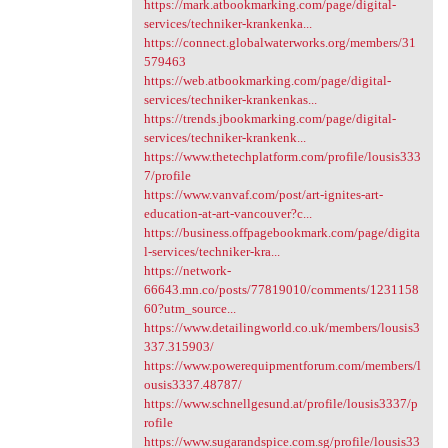
https://mark.atbookmarking.com/page/digital-
services/techniker-krankenka...
https://connect.globalwaterworks.org/members/31
579463
https://web.atbookmarking.com/page/digital-
services/techniker-krankenkas...
https://trends.jbookmarking.com/page/digital-
services/techniker-krankenk...
https://www.thetechplatform.com/profile/lousis333
7/profile
https://www.vanvaf.com/post/art-ignites-art-
education-at-art-vancouver?c...
https://business.offpagebookmark.com/page/digita
l-services/techniker-kra...
https://network-
66643.mn.co/posts/77819010/comments/1231158
60?utm_source...
https://www.detailingworld.co.uk/members/lousis3
337.315903/
https://www.powerequipmentforum.com/members/l
ousis3337.48787/
https://www.schnellgesund.at/profile/lousis3337/p
rofile
https://www.sugarandspice.com.sg/profile/lousis33