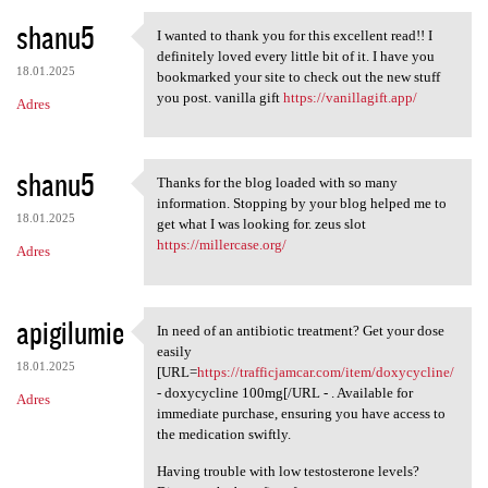
shanu5
I wanted to thank you for this excellent read!! I
I wanted to thank you for
definitely loved every little bit of it. I have you
18.01.2025
bookmarked your site to check out the new stuff
you post. vanilla gift
https://vanillagift.app/
Adres
shanu5
Thanks for the blog loaded with so many
Thanks for the blog loaded
information. Stopping by your blog helped me to
18.01.2025
get what I was looking for. zeus slot
https://millercase.org/
Adres
apigilumie
In need of an antibiotic treatment? Get your dose
In need of an antibiotic
easily
18.01.2025
[URL=
https://trafficjamcar.com/item/doxycycline/
- doxycycline 100mg[/URL - . Available for
Adres
immediate purchase, ensuring you have access to
the medication swiftly.
Having trouble with low testosterone levels?