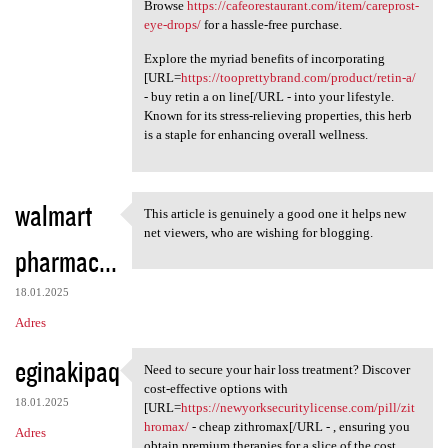
Browse
https://cafeorestaurant.com/item/careprost-
eye-drops/
for a hassle-free purchase.
Explore the myriad benefits of incorporating
[URL=
https://tooprettybrand.com/product/retin-a/
- buy retin a on line[/URL - into your lifestyle.
Known for its stress-relieving properties, this herb
is a staple for enhancing overall wellness.
walmart
This article is genuinely a good one it helps new
This article is genuinely a
net viewers, who are wishing for blogging.
pharmac...
18.01.2025
Adres
eginakipaq
Need to secure your hair loss treatment? Discover
Need to secure your hair loss
cost-effective options with
18.01.2025
[URL=
https://newyorksecuritylicense.com/pill/zit
hromax/
- cheap zithromax[/URL - , ensuring you
Adres
obtain premium therapies for a slice of the cost.