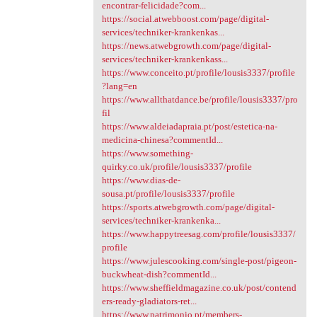
encontrar-felicidade?com...
https://social.atwebboost.com/page/digital-
services/techniker-krankenkas...
https://news.atwebgrowth.com/page/digital-
services/techniker-krankenkass...
https://www.conceito.pt/profile/lousis3337/profile
?lang=en
https://www.allthatdance.be/profile/lousis3337/pro
fil
https://www.aldeiadapraia.pt/post/estetica-na-
medicina-chinesa?commentId...
https://www.something-
quirky.co.uk/profile/lousis3337/profile
https://www.dias-de-
sousa.pt/profile/lousis3337/profile
https://sports.atwebgrowth.com/page/digital-
services/techniker-krankenka...
https://www.happytreesag.com/profile/lousis3337/
profile
https://www.julescooking.com/single-post/pigeon-
buckwheat-dish?commentId...
https://www.sheffieldmagazine.co.uk/post/contend
ers-ready-gladiators-ret...
https://www.patrimonio.pt/members-