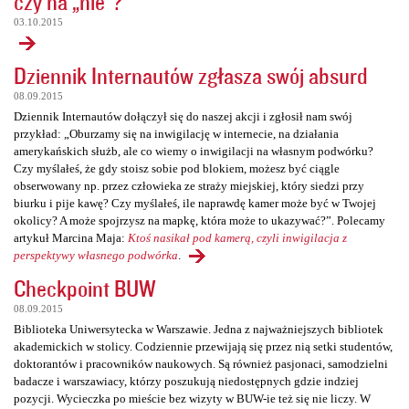
czy na „nie”?
03.10.2015
Dziennik Internautów zgłasza swój absurd
08.09.2015
Dziennik Internautów dołączył się do naszej akcji i zgłosił nam swój
przykład: „Oburzamy się na inwigilację w internecie, na działania
amerykańskich służb, ale co wiemy o inwigilacji na własnym podwórku?
Czy myślałeś, że gdy stoisz sobie pod blokiem, możesz być ciągle
obserwowany np. przez człowieka ze straży miejskiej, który siedzi przy
biurku i pije kawę? Czy myślałeś, ile naprawdę kamer może być w Twojej
okolicy? A może spojrzysz na mapkę, która może to ukazywać?”. Polecamy
artykuł Marcina Maja:
Ktoś nasikał pod kamerą, czyli inwigilacja z
perspektywy własnego podwórka
.
Checkpoint BUW
08.09.2015
Biblioteka Uniwersytecka w Warszawie. Jedna z najważniejszych bibliotek
akademickich w stolicy. Codziennie przewijają się przez nią setki studentów,
doktorantów i pracowników naukowych. Są również pasjonaci, samodzielni
badacze i warszawiacy, którzy poszukują niedostępnych gdzie indziej
pozycji. Wycieczka po mieście bez wizyty w BUW-ie też się nie liczy. W