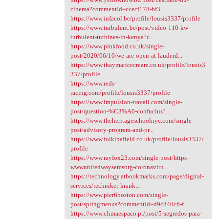
cinema?commentId=ccecf178-bf3...
https://www.infacol.be/profile/lousis3337/profile
https://www.turbulent.be/post/video-110-kw-
turbulent-turbines-in-kenya?c...
https://www.pinkfood.co.uk/single-
post/2020/06/10/we-are-open-at-lauderd...
https://www.thaymaricecream.co.uk/profile/lousis3
337/profile
https://www.reds-
racing.com/profile/lousis3337/profile
https://www.impulsion-travail.com/single-
post/question-%C3%A0-confucius?...
https://www.theheritageschoolnyc.com/single-
post/advisory-program-and-pr...
https://www.folkinafield.co.uk/profile/lousis3337/
profile
https://www.myfox23.com/single-post/https-
wwwunitedwaysemsorg-coronaviru...
https://technology.atbookmarks.com/page/digital-
services/techniker-krank...
https://www.pier6boston.com/single-
post/springmenus?commentId=d9c340c6-f...
https://www.climaespaco.pt/post/5-segredos-para-