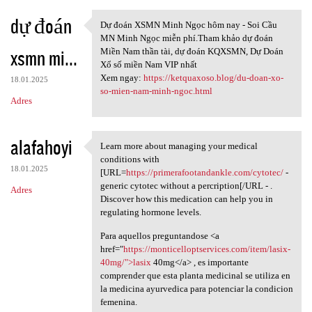
dự đoán
Dự đoán XSMN Minh Ngọc hôm nay - Soi Cầu
Dự đoán XSMN Minh Ngọc hôm
MN Minh Ngọc miễn phí.Tham khảo dự đoán
xsmn mi...
Miền Nam thần tài, dự đoán KQXSMN, Dự Doán
Xổ số miền Nam VIP nhất
Xem ngay:
https://ketquaxoso.blog/du-doan-xo-
18.01.2025
so-mien-nam-minh-ngoc.html
Adres
alafahoyi
Learn more about managing your medical
Learn more about managing
conditions with
18.01.2025
[URL=
https://primerafootandankle.com/cytotec/
-
generic cytotec without a percription[/URL - .
Adres
Discover how this medication can help you in
regulating hormone levels.
Para aquellos preguntandose <a
href="
https://monticelloptservices.com/item/lasix-
40mg/">lasix
40mg</a> , es importante
comprender que esta planta medicinal se utiliza en
la medicina ayurvedica para potenciar la condicion
femenina.