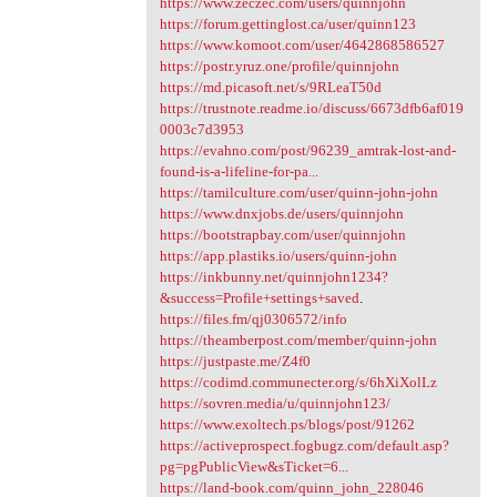
https://www.zeczec.com/users/quinnjohn
https://forum.gettinglost.ca/user/quinn123
https://www.komoot.com/user/4642868586527
https://postr.yruz.one/profile/quinnjohn
https://md.picasoft.net/s/9RLeaT50d
https://trustnote.readme.io/discuss/6673dfb6af019
0003c7d3953
https://evahno.com/post/96239_amtrak-lost-and-
found-is-a-lifeline-for-pa...
https://tamilculture.com/user/quinn-john-john
https://www.dnxjobs.de/users/quinnjohn
https://bootstrapbay.com/user/quinnjohn
https://app.plastiks.io/users/quinn-john
https://inkbunny.net/quinnjohn1234?
&success=Profile+settings+saved
.
https://files.fm/qj0306572/info
https://theamberpost.com/member/quinn-john
https://justpaste.me/Z4f0
https://codimd.communecter.org/s/6hXiXolLz
https://sovren.media/u/quinnjohn123/
https://www.exoltech.ps/blogs/post/91262
https://activeprospect.fogbugz.com/default.asp?
pg=pgPublicView&sTicket=6...
https://land-book.com/quinn_john_228046