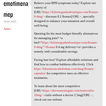
emotimena
Relieve your BPH symptoms today! Explore our
Relieve your BPH symptoms
variety of
mep
[URL=
https://kileensgardenboutique.com/flomax-
0-4mg/
- discount 0.2 flomax[/URL - , specially
designed to enhance your urination and overall
18.01.2025
well-being.
Adres
Questing for the most budget-friendly alternatives
for managing pain? <a
href="
https://kileensgardenboutique.com/flomax-
0-4mg/">flomax
0.4 mg delivery</a> provides a
remedy with considerable savings.
Facing hair loss? Explore affordable solutions and
find how to combat baldness effectively. Click
https://bluemooncafedothan.com/drug/flomax-
capsules/
for competitive rates on effective
treatments.
To learn about the most competitive
[URL=
https://driverstestingmi.com/item/cialis-
10mg/
- cialis without a doctor 2.5mg[/URL - ,
check out our website.