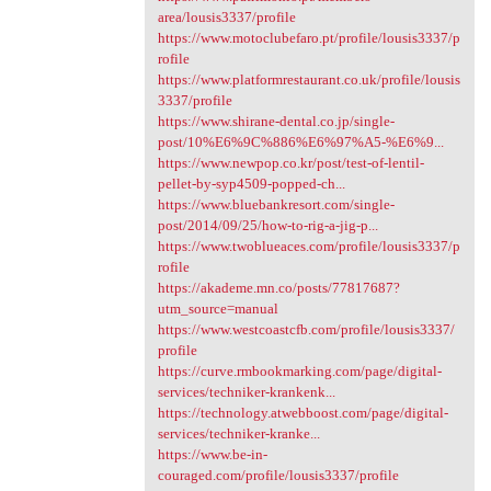
area/lousis3337/profile
https://www.motoclubefaro.pt/profile/lousis3337/p
rofile
https://www.platformrestaurant.co.uk/profile/lousis
3337/profile
https://www.shirane-dental.co.jp/single-
post/10%E6%9C%886%E6%97%A5-%E6%9...
https://www.newpop.co.kr/post/test-of-lentil-
pellet-by-syp4509-popped-ch...
https://www.bluebankresort.com/single-
post/2014/09/25/how-to-rig-a-jig-p...
https://www.twoblueaces.com/profile/lousis3337/p
rofile
https://akademe.mn.co/posts/77817687?
utm_source=manual
https://www.westcoastcfb.com/profile/lousis3337/
profile
https://curve.rmbookmarking.com/page/digital-
services/techniker-krankenk...
https://technology.atwebboost.com/page/digital-
services/techniker-kranke...
https://www.be-in-
couraged.com/profile/lousis3337/profile