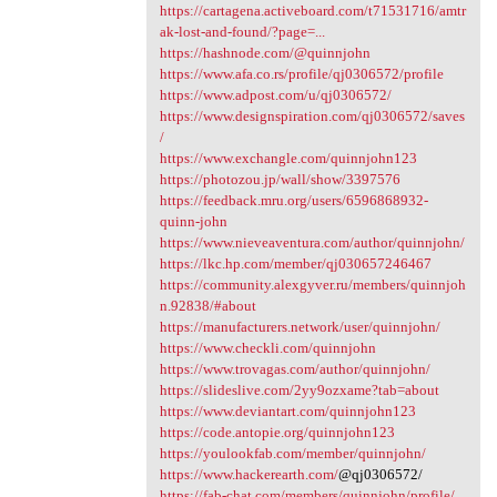
https://cartagena.activeboard.com/t71531716/amtr
ak-lost-and-found/?page=...
https://hashnode.com/@quinnjohn
https://www.afa.co.rs/profile/qj0306572/profile
https://www.adpost.com/u/qj0306572/
https://www.designspiration.com/qj0306572/saves
/
https://www.exchangle.com/quinnjohn123
https://photozou.jp/wall/show/3397576
https://feedback.mru.org/users/6596868932-
quinn-john
https://www.nieveaventura.com/author/quinnjohn/
https://lkc.hp.com/member/qj030657246467
https://community.alexgyver.ru/members/quinnjoh
n.92838/#about
https://manufacturers.network/user/quinnjohn/
https://www.checkli.com/quinnjohn
https://www.trovagas.com/author/quinnjohn/
https://slideslive.com/2yy9ozxame?tab=about
https://www.deviantart.com/quinnjohn123
https://code.antopie.org/quinnjohn123
https://youlookfab.com/member/quinnjohn/
https://www.hackerearth.com/
@qj0306572/
https://fab-chat.com/members/quinnjohn/profile/