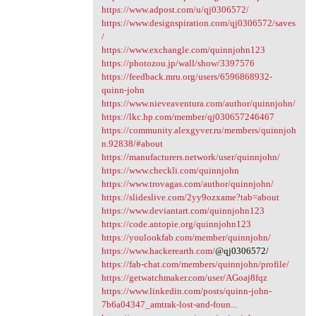
https://www.adpost.com/u/qj0306572/
https://www.designspiration.com/qj0306572/saves
/
https://www.exchangle.com/quinnjohn123
https://photozou.jp/wall/show/3397576
https://feedback.mru.org/users/6596868932-
quinn-john
https://www.nieveaventura.com/author/quinnjohn/
https://lkc.hp.com/member/qj030657246467
https://community.alexgyver.ru/members/quinnjoh
n.92838/#about
https://manufacturers.network/user/quinnjohn/
https://www.checkli.com/quinnjohn
https://www.trovagas.com/author/quinnjohn/
https://slideslive.com/2yy9ozxame?tab=about
https://www.deviantart.com/quinnjohn123
https://code.antopie.org/quinnjohn123
https://youlookfab.com/member/quinnjohn/
https://www.hackerearth.com/
@qj0306572/
https://fab-chat.com/members/quinnjohn/profile/
https://getwatchmaker.com/user/AGoaj8fqz
https://www.linkedin.com/posts/quinn-john-
7b6a04347_amtrak-lost-and-foun...