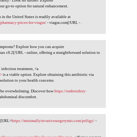
tality? Look no further! Explore
our go-to option for natural enhancement.
n the United States is readily available at
pharmacy-prices-for-viagra/
- viagra.com[/URL - .
symptoms? Explore how you can acquire
max c0.2[/URL - online, offering a straightforward solution to
 infection treatment, <a
a>
is a viable option. Explore obtaining this antibiotic via
solution to your health concerns.
n be overwhelming. Discover how
https://embroidery-
 abdominal discomfort.
t [URL=
https://minimallyinvasivesurgerymis.com/priligy/
-