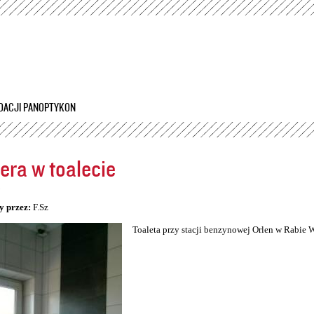
Przejdź
do
treści
DACJI PANOPTYKON
ra w toalecie
5
y przez:
F.Sz
Toaleta przy stacji benzynowej Orlen w Rabie 