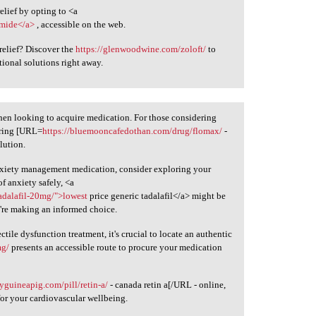
elief by opting to <a
emide</a>
, accessible on the web.
relief? Discover the
https://glenwoodwine.com/zoloft/
to
ional solutions right away.
hen looking to acquire medication. For those considering
dering [URL=
https://bluemooncafedothan.com/drug/flomax/
-
lution.
nxiety management medication, consider exploring your
f anxiety safely, <a
adalafil-20mg/">lowest
price generic tadalafil</a> might be
u're making an informed choice.
ctile dysfunction treatment, it's crucial to locate an authentic
mg/
presents an accessible route to procure your medication
tyguineapig.com/pill/retin-a/
- canada retin a[/URL - online,
for your cardiovascular wellbeing.