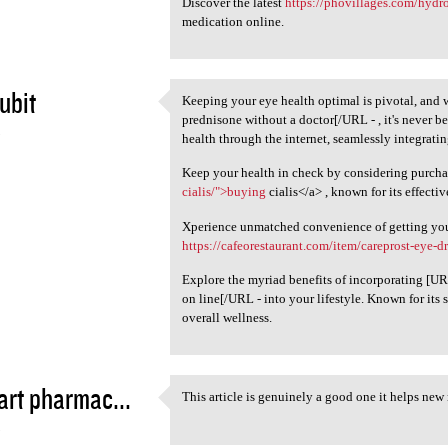
Discover the latest
https://phovillages.com/hydr
medication online.
ubit
Keeping your eye health optimal is pivotal, and
Keeping your eye health
prednisone without a doctor[/URL - , it's never b
5
health through the internet, seamlessly integratin
Keep your health in check by considering purcha
cialis/">buying
cialis</a> , known for its effecti
Xperience unmatched convenience of getting your 
https://cafeorestaurant.com/item/careprost-eye-d
Explore the myriad benefits of incorporating [U
on line[/URL - into your lifestyle. Known for its s
overall wellness.
rt pharmac...
This article is genuinely a good one it helps new
This article is genuinely a
5