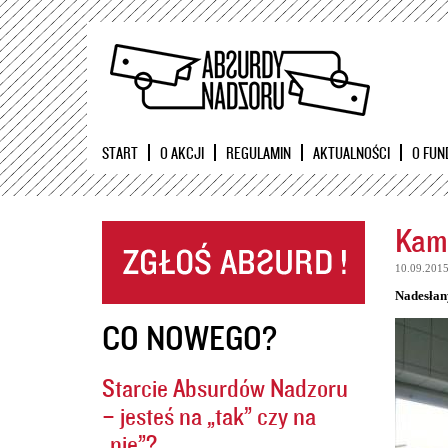
START
O AKCJI
REGULAMIN
AKTUALNOŚCI
O FUN
Kame
10.09.201
Nadesłan
CO NOWEGO?
Starcie Absurdów Nadzoru
– jesteś na „tak” czy na
„nie”?