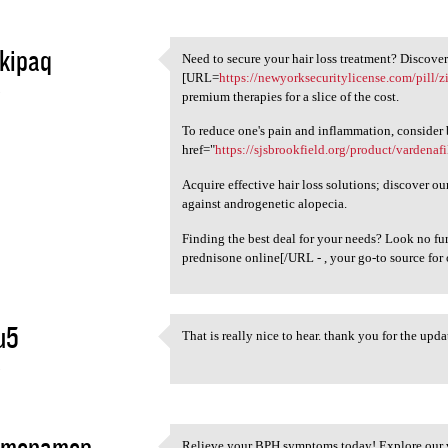
kipaq
Need to secure your hair loss treatment? Discover
Need to secure your hair loss
[URL=
https://newyorksecuritylicense.com/pill/
5
premium therapies for a slice of the cost.
To reduce one's pain and inflammation, consider
href="
https://sjsbrookfield.org/product/vardenafi
Acquire effective hair loss solutions; discover o
against androgenetic alopecia.
Finding the best deal for your needs? Look no f
prednisone online[/URL - , your go-to source for
u5
That is really nice to hear. thank you for the up
That is really nice to hear.
5
imenamep
Relieve your BPH symptoms today! Explore our 