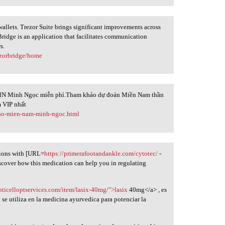
llets. Trezor Suite brings significant improvements across
r Bridge is an application that facilitates communication
s.
ezorbridge/home
N Minh Ngọc miễn phí.Tham khảo dự đoán Miền Nam thần
 VIP nhất
-so-mien-nam-minh-ngoc.html
ions with [URL=
https://primerafootandankle.com/cytotec/
-
iscover how this medication can help you in regulating
nticelloptservices.com/item/lasix-40mg/">lasix
40mg</a> , es
se utiliza en la medicina ayurvedica para potenciar la