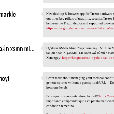
markle
New desktop & browser app for Trezor hardware wa
New desktop & browser app for
our three key pillars of usability, security,Trezo
5
between the Trezor device and supported browser
https://sites.google.com/hardwarewallett.com/tr
án xsmn mi...
Dự đoán XSMN Minh Ngọc hôm nay - Soi Cầu M
Dự đoán XSMN Minh Ngọc hôm
tài, dự đoán KQXSMN, Dự Doán Xổ số miền Nam
5
Xem ngay:
https://ketquaxoso.blog/du-doan-xo
hoyi
Learn more about managing your medical condit
Learn more about managing
generic cytotec without a percription[/URL - . D
5
hormone levels.
Para aquellos preguntandose <a href="
https://mo
importante comprender que esta planta medicinal 
condicion femenina.