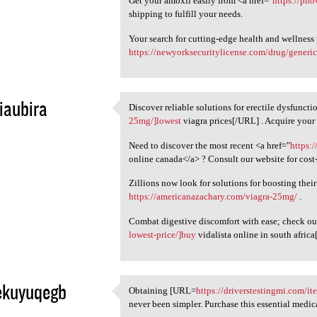
Get your amoxil easily from <a href="
https://pho
shipping to fulfill your needs.
Your search for cutting-edge health and wellness
https://newyorksecuritylicense.com/drug/generic
iaubira
Discover reliable solutions for erectile dysfunct
Discover reliable solutions
25mg/]lowest
viagra prices[/URL] . Acquire your s
5
Need to discover the most recent <a href="
https:
online canada</a> ? Consult our website for cost-
Zillions now look for solutions for boosting their 
https://americanazachary.com/viagra-25mg/
.
Combat digestive discomfort with ease; check o
lowest-price/]buy
vidalista online in south afric
ekuyuqegb
Obtaining [URL=
https://driverstestingmi.com/i
Obtaining [URL=https:/
never been simpler. Purchase this essential medi
5