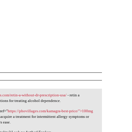
s.com/retin-a-without-dr-prescription-usa/
- retin a
utions for treating alcohol dependence.
ref="
https://phovillages.com/kamagra-best-price/">100mg
acquire a treatment for intermittent allergy symptoms or
rs ease.