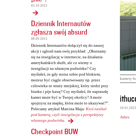
03.10.2015
Dziennik Internautów
zgłasza swój absurd
08.09.2015
Dziennik Internautów dołączył się do naszej
akcji i zgłosił nam swój przykład: „Oburzamy
się na inwigilację w internecie, na działania
amerykańskich służb, ale co wiemy o
inwigilacji na własnym podwórku? Czy
myślałeś, że gdy stoisz sobie pod blokiem,
kamery-b
możesz być ciągle obserwowany np. przez
człowieka ze straży miejskiej, który siedzi przy
biurku i pije kawę? Czy myślałeś, ile naprawdę
K
ithuc
kamer może być w Twojej okolicy? A może
o
spojrzysz na mapkę, która może to ukazywać?”.
18.01.202
Polecamy artykuł Marcina Maja:
Ktoś nasikał
m
pod kamerą, czyli inwigilacja z perspektywy
Adres
e
własnego podwórka
.
n
Checkpoint BUW