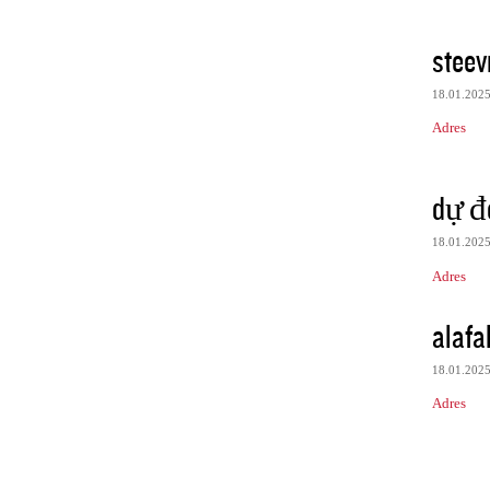
steev
18.01.202
Adres
dự đo
18.01.202
Adres
alafa
18.01.202
Adres