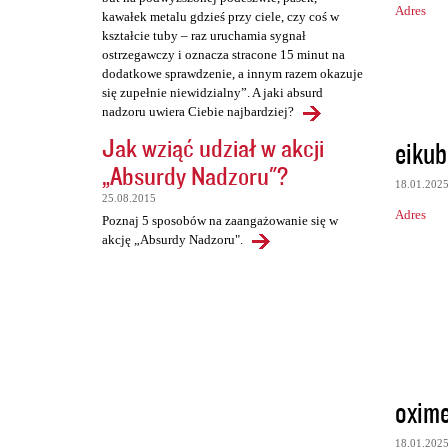
Adres
kawałek metalu gdzieś przy ciele, czy coś w
kształcie tuby – raz uruchamia sygnał
ostrzegawczy i oznacza stracone 15 minut na
dodatkowe sprawdzenie, a innym razem okazuje
się zupełnie niewidzialny”. A jaki absurd
nadzoru uwiera Ciebie najbardziej?
Jak wziąć udział w akcji
eikub
„Absurdy Nadzoru"?
18.01.202
25.08.2015
Adres
Poznaj 5 sposobów na zaangażowanie się w
akcję „Absurdy Nadzoru".
oxim
18.01.202