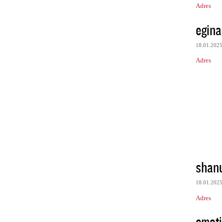
Adres
egina
18.01.202
Adres
shan
18.01.202
Adres
emot