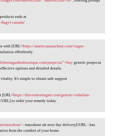
villages.com/amoxicillin/">amoxicillin</a>
, offering prompt
 products ends at
-flagyl-canada/
.
ion with [URL=
https://americanazachary.com/viagra-
olution effortlessly.
//kileensgardenboutique.com/propecia/">buy
generic propecia
effective options and detailed details.
vitality. It's simple to obtain safe support
ut [URL=
https://driverstestingmi.com/generic-vidalista-
a[/URL] to order your remedy today.
tem/trazodone/
- trazodone uk next day delivery[/URL - has
cation from the comfort of your home.