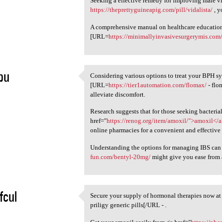
Seeking a effective remedy for improving male vi
https://theprettyguineapig.com/pill/vidalista/
, y
A comprehensive manual on healthcare education i
[URL=
https://minimallyinvasivesurgerymis.com/
pu
Considering various options to treat your BPH 
Considering various options
[URL=
https://tier1automation.com/flomax/
- flo
5
alleviate discomfort.
Research suggests that for those seeking bacterial
href="
https://renog.org/item/amoxil/">amoxil</
online pharmacies for a convenient and effective 
Understanding the options for managing IBS ca
fun.com/bentyl-20mg/
might give you ease from
fcul
Secure your supply of hormonal therapies now a
Secure your supply of
priligy generic pills[/URL - .
5