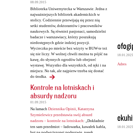
t
08.09.2015
a
Biblioteka Uniwersytecka w Warszawie. Jedna z
najważniejszych bibliotek akademickich w
r
stolicy. Codziennie przewijają się przez nią
z
setki studentów, doktorantów i pracowników
naukowych. Są również pasjonaci, samodzielni
e
badacze i warszawiacy, którzy poszukują
ofogi
niedostępnych gdzie indziej pozycji.
Wycieczka po mieście bez wizyty w BUW-ie też
się nie liczy. W wolnej chwili można tu pójść na
18.01.202
kawę, do słynnych ogrodów lub obejrzeć
Adres
wystawę. Wszystko dla wszystkich, od ręki i na
miejscu. No tak, ale najpierw trzeba się dostać
do środka.
Kontrole na lotniskach i
absurdy nadzoru
01.09.2015
Na łamach
Dziennika Opinii, Katarzyna
ekuhi
Szymielewicz przedstawia swój absurd
nadzoru – kontrole na lotniskach
: „Dokładnie
ten sam przedmiot – ładowarka, kawałek kabla,
18.01.202
but na podwyższonej podeszwie, pasek,