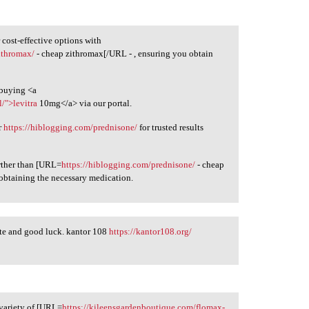
 cost-effective options with
zithromax/
- cheap zithromax[/URL - , ensuring you obtain
 buying <a
l/">levitra
10mg</a> via our portal.
ur
https://hiblogging.com/prednisone/
for trusted results
urther than [URL=
https://hiblogging.com/prednisone/
- cheap
 obtaining the necessary medication.
date and good luck. kantor 108
https://kantor108.org/
variety of [URL=
https://kileensgardenboutique.com/flomax-