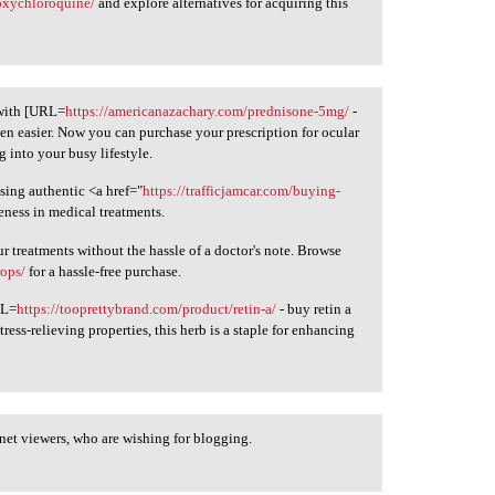
oxychloroquine/
and explore alternatives for acquiring this
 with [URL=
https://americanazachary.com/prednisone-5mg/
-
een easier. Now you can purchase your prescription for ocular
g into your busy lifestyle.
sing authentic <a href="
https://trafficjamcar.com/buying-
veness in medical treatments.
treatments without the hassle of a doctor's note. Browse
rops/
for a hassle-free purchase.
RL=
https://tooprettybrand.com/product/retin-a/
- buy retin a
tress-relieving properties, this herb is a staple for enhancing
 net viewers, who are wishing for blogging.