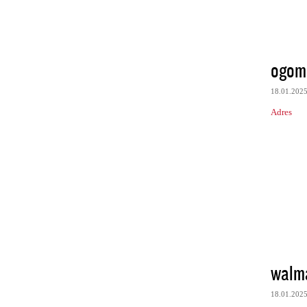
ogom
18.01.202
Adres
walma
18.01.202