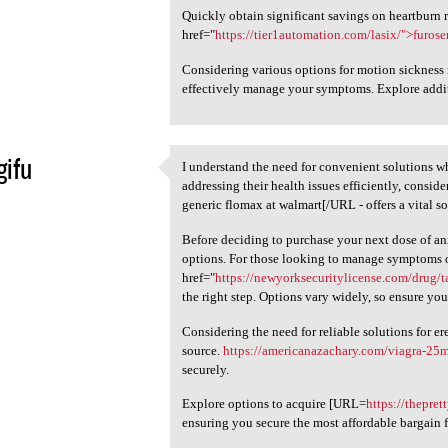
Quickly obtain significant savings on heartburn r
href="
https://tier1automation.com/lasix/">furos
Considering various options for motion sickness 
effectively manage your symptoms. Explore addit
gifu
I understand the need for convenient solutions w
I understand the need for
addressing their health issues efficiently, consi
5
generic flomax at walmart[/URL - offers a vital so
Before deciding to purchase your next dose of a
options. For those looking to manage symptoms o
href="
https://newyorksecuritylicense.com/drug/t
the right step. Options vary widely, so ensure yo
Considering the need for reliable solutions for ere
source.
https://americanazachary.com/viagra-25
securely.
Explore options to acquire [URL=
https://thepret
ensuring you secure the most affordable bargain 