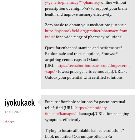
y-generic-pharmacy/">pharmacy
online without
prescription overnight</a> to support your brain
health and improve memory effectively.
Zero hassle to obtain your medication: just visit
https://sjsbrookfield.org/product/pharmacy-from-
india/
for a wide range of pharmacy solutions!
Quest for enhanced stamina and performance?
Explore safe and trusted options; *browse*
acquiring cernos caps in Orlando
[URL=
https://teenabortionissues.com/drugs/cernos
-caps/
- lowest price generic cernos caps[/URL - .
Unlock your potential with certified solutions.
iyokukaek
Procure affordable solutions for gastrointestinal
Procure affordable solutions
relief; find [URL=
https://embroidery-
18.01.2025
fun.com/kamagra/
- kamagra[/URL - for managing
symptoms efficiently.
Adres
Trying to locate affordable hair care solutions?
Look no further! Our unique offer on <a