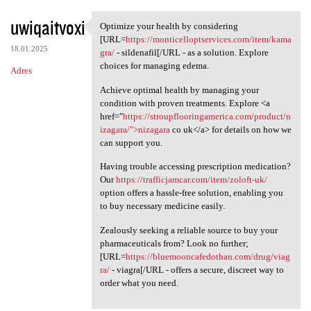
uwiqaitvoxi
Optimize your health by considering
Optimize your health by
[URL=
https://monticelloptservices.com/item/kama
18.01.2025
gra/
- sildenafil[/URL - as a solution. Explore
choices for managing edema.
Adres
Achieve optimal health by managing your
condition with proven treatments. Explore <a
href="
https://stroupflooringamerica.com/product/n
izagara/">nizagara
co uk</a> for details on how we
can support you.
Having trouble accessing prescription medication?
Our
https://trafficjamcar.com/item/zoloft-uk/
option offers a hassle-free solution, enabling you
to buy necessary medicine easily.
Zealously seeking a reliable source to buy your
pharmaceuticals from? Look no further;
[URL=
https://bluemooncafedothan.com/drug/viag
ra/
- viagra[/URL - offers a secure, discreet way to
order what you need.