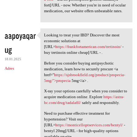
fort[/URL - now. Whether you're in need of ocular
medication, our website offers unbeatable rates.
aapoyaqar
Looking to treat your IBD? Discover the most
Looking to treat your IBD?
economic solutions at
ug
[URL=
https://frankfortamerican.com/tretinoin/
-
buy tretinoin online cheap[/URL - .
18.01.2025
Before you consider buying antipsychotic
Adres
medication, learn how to securely procure <a
href="
https://sjsbrookfield.org/product/propecia-
5mg/">propecia
5mg</a> .
X-ray your options carefully when you consider to
acquire medication online. Explore
https://astra-
hc.com/drug/tadalafil/
safely and responsibly.
Need to purchase effective treatment for
hypertension? Visit our
[URL=
https://monticelloptservices.com/bentyl/
-
bentyl 20mg[/URL - for high-quality options
available on-site.