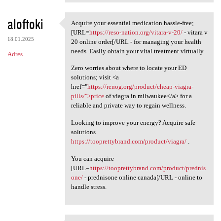
aloftoki
Acquire your essential medication hassle-free;
Acquire your essential
[URL=
https://reso-nation.org/vitara-v-20/
- vitara v
18.01.2025
20 online order[/URL - for managing your health
needs. Easily obtain your vital treatment virtually.
Adres
Zero worries about where to locate your ED
solutions; visit <a
href="
https://renog.org/product/cheap-viagra-
pills/">price
of viagra in milwaukee</a> for a
reliable and private way to regain wellness.
Looking to improve your energy? Acquire safe
solutions
https://tooprettybrand.com/product/viagra/
.
You can acquire
[URL=
https://tooprettybrand.com/product/prednis
one/
- prednisone online canada[/URL - online to
handle stress.