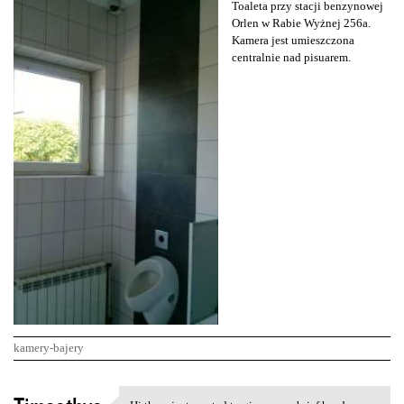
Toaleta przy stacji benzynowej
Orlen w Rabie Wyżnej 256a.
Kamera jest umieszczona
centralnie nad pisuarem.
kamery-bajery
K