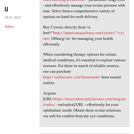
u
- and effortlessly manage your ocular pressure with
ease. Select from a comprehensive variety of
options on hand for swift delivery.
18.01.2025
Adres
Buy Cytotec directly from <a
href="
https://americanazachary.com/cytotec/">cyt
otec
100mcg</a> for managing your health
efficiently.
When considering therapy options for certain
medical conditions, it's essential to explore various
avenues. For those in search of reliable sources,
one can purchase
https://wellnowuc.com/furosemide/
from trusted
outlets.
Acquire
[URL=
https://newyorksecuritylicense.com/drug/no
lvadex/
- nolvadex[/URL - effortlessly for your
ophthalmic needs. Obtain these ocular solutions
via web for comfort from dry eye conditions.