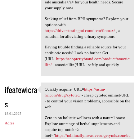
sale australia</a> for your health needs. Secure
your supply now.
Seeking relief from BPH symptoms? Explore your
options with
https://driverstestingmi.com/item/flomax/
, a
solution for alleviating urinary symptoms.
Having trouble finding a reliable source for your
antibiotic needs? Look no further. Get
[URL=
https://tooprettybrand.com/product/amoxici
llin/
- amoxicillin[/URL - safely and quickly.
ifeatewicra
Quickly acquire [URL=
https://astra-
Quickly acquire [URL=https:/
hc.com/drug/cytotec/
- cheap cytotec online[/URL
s
- to control your vision problems, accessible on the
web.
18.01.2025
Zero in on holistic wellness with a natural boost.
Adres
Explore our range of herbal supplements and
acquire top-notch <a
href="
https://minimallyinvasivesurgerymis.com/bu