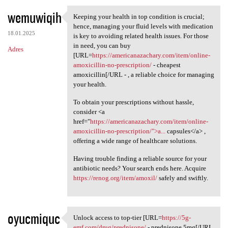
wemuwiqih
Keeping your health in top condition is crucial;
Keeping your health in top
hence, managing your fluid levels with medication
18.01.2025
is key to avoiding related health issues. For those
in need, you can buy
Adres
[URL=
https://americanazachary.com/item/online-
amoxicillin-no-prescription/
- cheapest
amoxicillin[/URL - , a reliable choice for managing
your health.
To obtain your prescriptions without hassle,
consider <a
href="
https://americanazachary.com/item/online-
amoxicillin-no-prescription/">a...
capsules</a> ,
offering a wide range of healthcare solutions.
Having trouble finding a reliable source for your
antibiotic needs? Your search ends here. Acquire
https://renog.org/item/amoxil/
safely and swiftly.
oyucmiquc
Unlock access to top-tier [URL=
https://5g-
Unlock access to top-tier
emf.com/drug/prednisone/
- prednisone 5mg[/URL