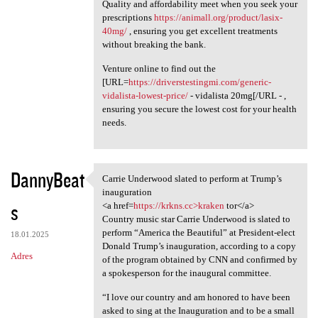
Quality and affordability meet when you seek your
prescriptions
https://animall.org/product/lasix-
40mg/
, ensuring you get excellent treatments
without breaking the bank.
Venture online to find out the
[URL=
https://driverstestingmi.com/generic-
vidalista-lowest-price/
- vidalista 20mg[/URL - ,
ensuring you secure the lowest cost for your health
needs.
DannyBeat
Carrie Underwood slated to perform at Trump’s
Carrie Underwood slated to
inauguration
s
<a href=
https://krkns.cc>kraken
tor</a>
Country music star Carrie Underwood is slated to
perform “America the Beautiful” at President-elect
18.01.2025
Donald Trump’s inauguration, according to a copy
Adres
of the program obtained by CNN and confirmed by
a spokesperson for the inaugural committee.
“I love our country and am honored to have been
asked to sing at the Inauguration and to be a small