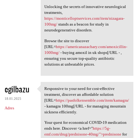
Unlocking the secrets of innovative neurological
treatments,
https://monticelloptservices.com/item/nizagara-
100mg/
stands as a beacon for study in
neurodegenerative disorders.
Browse the site to discover
[URL=
https://americanazachary.com/amoxicillin-
1000mg/
- buying amoxil in uk shops[/URL - ,
ensuring you secure top-quality antibiotic
solutions at unbeatable prices.
egilbazu
Responsive to your need for cost-effective
Responsive to your need for
treatment, discover an affordable solution
18.01.2025
[URL=
https://pasfolkensemble.com/item/kamagra/
- kamagra 100mg[/URL - for managing mountain
Adres
sickness efficiently.
Your quest for economical COVID-19 medication
ends here. Discover <a href="
https://5g-
emf.com/drug/prednisone-40mg/">prednisone
for