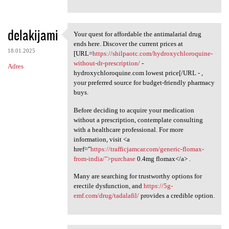
delakijami
Your quest for affordable the antimalarial drug
Your quest for affordable the
ends here. Discover the current prices at
18.01.2025
[URL=
https://shilpaotc.com/hydroxychloroquine-
without-dr-prescription/
-
Adres
hydroxychloroquine.com lowest price[/URL - ,
your preferred source for budget-friendly pharmacy
buys.
Before deciding to acquire your medication
without a prescription, contemplate consulting
with a healthcare professional. For more
information, visit <a
href="
https://trafficjamcar.com/generic-flomax-
from-india/">purchase
0.4mg flomax</a> .
Many are searching for trustworthy options for
erectile dysfunction, and
https://5g-
emf.com/drug/tadalafil/
provides a credible option.