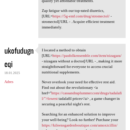
quality yet affordable treatments.
Zap fatigue with our top-rated diuretics,
[URL=
https://5g-emf.com/drug/stromectol/
-
stromectol[/URL - . Acquire efficient treatment
immediately.
ukofudugn
I located a method to obtain
I located a method to obtain
[URL=
https://pasfolkensemble.com/item/nizagara/
eqi
- nizagara without a doctor[/URL - , making it more
straightforward for everyone to access crucial
nutritional supplements.
18.01.2025
Adres
Never overlook your need for effective rest aid.
Find out about the revolutionary <a
href="
https://cassandraplummer.com/drugs/tadalafi
l/">lowest
tadalafil prices</a> , a game changer in
securing a peaceful night's rest.
Searching for an enhanced solution to improve
your well-being? Look no further! Purchase your
https://kileensgardenboutique.com/amoxicillin/