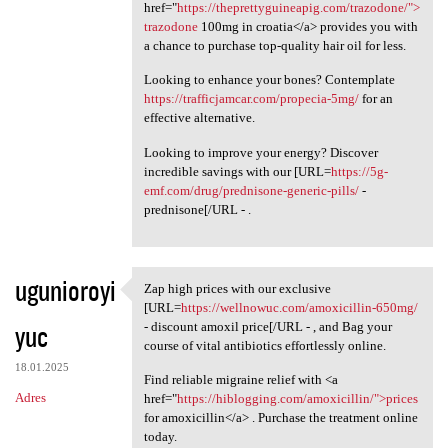
href="
https://theprettyguineapig.com/trazodone/">
trazodone
100mg in croatia</a> provides you with
a chance to purchase top-quality hair oil for less.
Looking to enhance your bones? Contemplate
https://trafficjamcar.com/propecia-5mg/
for an
effective alternative.
Looking to improve your energy? Discover
incredible savings with our [URL=
https://5g-
emf.com/drug/prednisone-generic-pills/
-
prednisone[/URL - .
ugunioroyi
Zap high prices with our exclusive
Zap high prices with our
[URL=
https://wellnowuc.com/amoxicillin-650mg/
yuc
- discount amoxil price[/URL - , and Bag your
course of vital antibiotics effortlessly online.
18.01.2025
Find reliable migraine relief with <a
Adres
href="
https://hiblogging.com/amoxicillin/">prices
for amoxicillin</a> . Purchase the treatment online
today.