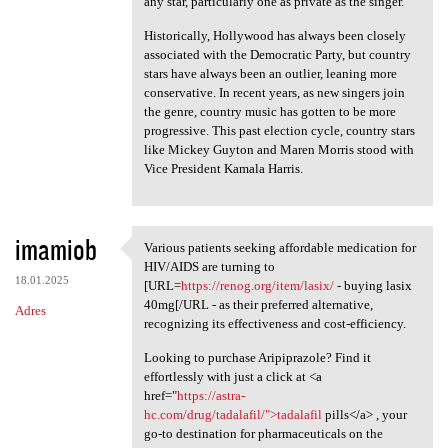
any star, particularly one as private as the singer.
Historically, Hollywood has always been closely
associated with the Democratic Party, but country
stars have always been an outlier, leaning more
conservative. In recent years, as new singers join
the genre, country music has gotten to be more
progressive. This past election cycle, country stars
like Mickey Guyton and Maren Morris stood with
Vice President Kamala Harris.
imamiob
Various patients seeking affordable medication for
Various patients seeking
HIV/AIDS are turning to
18.01.2025
[URL=
https://renog.org/item/lasix/
- buying lasix
40mg[/URL - as their preferred alternative,
Adres
recognizing its effectiveness and cost-efficiency.
Looking to purchase Aripiprazole? Find it
effortlessly with just a click at <a
href="
https://astra-
hc.com/drug/tadalafil/">tadalafil
pills</a> , your
go-to destination for pharmaceuticals on the