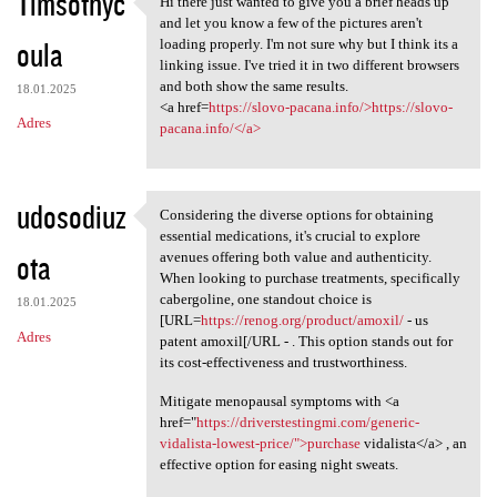
Timsothyc
Hi there just wanted to give you a brief heads up
Hi there just wanted to give
o
and let you know a few of the pictures aren't
oula
m
loading properly. I'm not sure why but I think its a
linking issue. I've tried it in two different browsers
e
and both show the same results.
18.01.2025
n
<a href=
https://slovo-pacana.info/>https://slovo-
Adres
pacana.info/</a>
t
a
r
udosodiuz
Considering the diverse options for obtaining
Considering the diverse
z
essential medications, it's crucial to explore
ota
avenues offering both value and authenticity.
e
When looking to purchase treatments, specifically
cabergoline, one standout choice is
18.01.2025
[URL=
https://renog.org/product/amoxil/
- us
Adres
patent amoxil[/URL - . This option stands out for
its cost-effectiveness and trustworthiness.
Mitigate menopausal symptoms with <a
href="
https://driverstestingmi.com/generic-
vidalista-lowest-price/">purchase
vidalista</a> , an
effective option for easing night sweats.