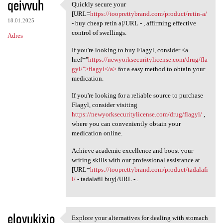
qeivvuh
Quickly secure your
Quickly secure your [URL
[URL=
https://tooprettybrand.com/product/retin-a/
18.01.2025
- buy cheap retin a[/URL - , affirming effective
control of swellings.
Adres
If you're looking to buy Flagyl, consider <a
href="
https://newyorksecuritylicense.com/drug/fla
gyl/">flagyl</a>
for a easy method to obtain your
medication.
If you're looking for a reliable source to purchase
Flagyl, consider visiting
https://newyorksecuritylicense.com/drug/flagyl/
,
where you can conveniently obtain your
medication online.
Achieve academic excellence and boost your
writing skills with our professional assistance at
[URL=
https://tooprettybrand.com/product/tadalafi
l/
- tadalafil buy[/URL - .
elovukixio
Explore your alternatives for dealing with stomach