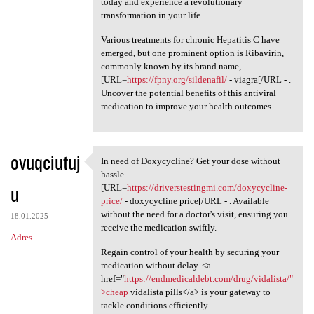
today and experience a revolutionary
transformation in your life.
Various treatments for chronic Hepatitis C have
emerged, but one prominent option is Ribavirin,
commonly known by its brand name,
[URL=
https://fpny.org/sildenafil/
- viagra[/URL - .
Uncover the potential benefits of this antiviral
medication to improve your health outcomes.
ovuqciutuj
In need of Doxycycline? Get your dose without
In need of Doxycycline? Get
hassle
u
[URL=
https://driverstestingmi.com/doxycycline-
price/
- doxycycline price[/URL - . Available
without the need for a doctor's visit, ensuring you
18.01.2025
receive the medication swiftly.
Adres
Regain control of your health by securing your
medication without delay. <a
href="
https://endmedicaldebt.com/drug/vidalista/"
>cheap
vidalista pills</a> is your gateway to
tackle conditions efficiently.