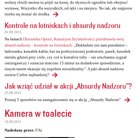
wolnej chwili można tu pójść na kawę, do słynnych ogrodów lub obejrzeć
wystawę. Wszystko dla wszystkich, od ręki i na miejscu. No tak, ale najpierw
trzeba się dostać do środka.
Kontrole na lotniskach i absurdy nadzoru
01.09.2015
Na łamach
Dziennika Opinii, Katarzyna Szymielewicz przedstawia swój
absurd nadzoru – kontrole na lotniskach
: „Dokładnie ten sam przedmiot –
ładowarka, kawałek kabla, but na podwyższonej podeszwie, pasek, kawałek
metalu gdzieś przy ciele, czy coś w kształcie tuby – raz uruchamia sygnał
ostrzegawczy i oznacza stracone 15 minut na dodatkowe sprawdzenie, a
innym razem okazuje się zupełnie niewidzialny”. A jaki absurd nadzoru
uwiera Ciebie najbardziej?
Jak wziąć udział w akcji „Absurdy Nadzoru"?
25.08.2015
Poznaj 5 sposobów na zaangażowanie się w akcję „Absurdy Nadzoru".
Kamera w toalecie
10.09.2015
Nadesłany przez:
F.Sz