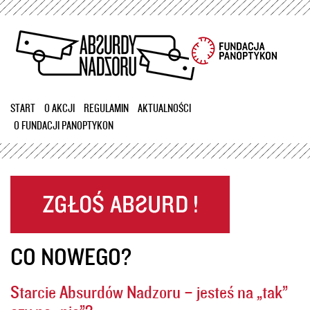
Przejdź
do
treści
START
O AKCJI
REGULAMIN
AKTUALNOŚCI
O FUNDACJI PANOPTYKON
CO NOWEGO?
Starcie Absurdów Nadzoru – jesteś na „tak”