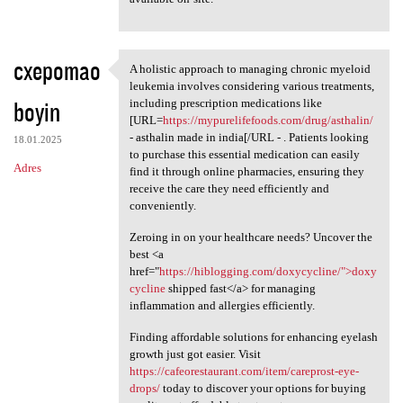
cxepomao
A holistic approach to managing chronic myeloid
A holistic approach to
leukemia involves considering various treatments,
boyin
including prescription medications like
[URL=
https://mypurelifefoods.com/drug/asthalin/
- asthalin made in india[/URL - . Patients looking
18.01.2025
to purchase this essential medication can easily
Adres
find it through online pharmacies, ensuring they
receive the care they need efficiently and
conveniently.
Zeroing in on your healthcare needs? Uncover the
best <a
href="
https://hiblogging.com/doxycycline/">doxy
cycline
shipped fast</a> for managing
inflammation and allergies efficiently.
Finding affordable solutions for enhancing eyelash
growth just got easier. Visit
https://cafeorestaurant.com/item/careprost-eye-
drops/
today to discover your options for buying