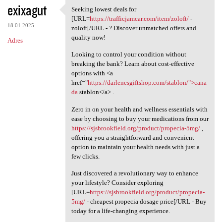
exixagut
Seeking lowest deals for
Seeking lowest deals for [URL
[URL=
https://trafficjamcar.com/item/zoloft/
-
18.01.2025
zoloft[/URL - ? Discover unmatched offers and
quality now!
Adres
Looking to control your condition without
breaking the bank? Learn about cost-effective
options with <a
href="
https://darlenesgiftshop.com/stablon/">cana
da
stablon</a> .
Zero in on your health and wellness essentials with
ease by choosing to buy your medications from our
https://sjsbrookfield.org/product/propecia-5mg/
,
offering you a straightforward and convenient
option to maintain your health needs with just a
few clicks.
Just discovered a revolutionary way to enhance
your lifestyle? Consider exploring
[URL=
https://sjsbrookfield.org/product/propecia-
5mg/
- cheapest propecia dosage price[/URL - Buy
today for a life-changing experience.