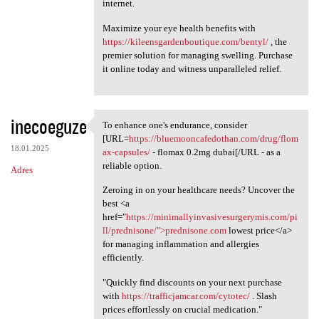
internet.
Maximize your eye health benefits with
https://kileensgardenboutique.com/bentyl/
, the
premier solution for managing swelling. Purchase
it online today and witness unparalleled relief.
inecoeguze
To enhance one's endurance, consider
To enhance one's endurance,
[URL=
https://bluemooncafedothan.com/drug/flom
18.01.2025
ax-capsules/
- flomax 0.2mg dubai[/URL - as a
reliable option.
Adres
Zeroing in on your healthcare needs? Uncover the
best <a
href="
https://minimallyinvasivesurgerymis.com/pi
ll/prednisone/">prednisone.com
lowest price</a>
for managing inflammation and allergies
efficiently.
"Quickly find discounts on your next purchase
with
https://trafficjamcar.com/cytotec/
. Slash
prices effortlessly on crucial medication."