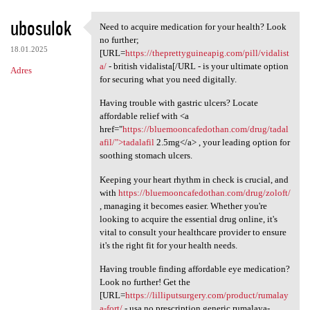
ubosulok
Need to acquire medication for your health? Look
Need to acquire medication
no further;
18.01.2025
[URL=
https://theprettyguineapig.com/pill/vidalist
a/
- british vidalista[/URL - is your ultimate option
Adres
for securing what you need digitally.
Having trouble with gastric ulcers? Locate
affordable relief with <a
href="
https://bluemooncafedothan.com/drug/tadal
afil/">tadalafil
2.5mg</a> , your leading option for
soothing stomach ulcers.
Keeping your heart rhythm in check is crucial, and
with
https://bluemooncafedothan.com/drug/zoloft/
, managing it becomes easier. Whether you're
looking to acquire the essential drug online, it's
vital to consult your healthcare provider to ensure
it's the right fit for your health needs.
Having trouble finding affordable eye medication?
Look no further! Get the
[URL=
https://lilliputsurgery.com/product/rumalay
a-fort/
- usa no prescription generic rumalaya-