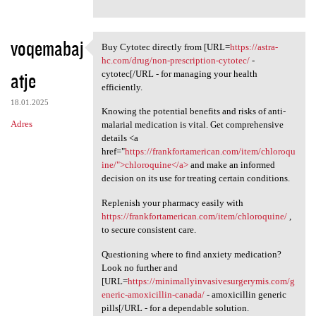
voqemabaj
Buy Cytotec directly from [URL=
https://astra-
Buy Cytotec directly from
hc.com/drug/non-prescription-cytotec/
-
atje
cytotec[/URL - for managing your health
efficiently.
18.01.2025
Knowing the potential benefits and risks of anti-
Adres
malarial medication is vital. Get comprehensive
details <a
href="
https://frankfortamerican.com/item/chloroqu
ine/">chloroquine</a>
and make an informed
decision on its use for treating certain conditions.
Replenish your pharmacy easily with
https://frankfortamerican.com/item/chloroquine/
,
to secure consistent care.
Questioning where to find anxiety medication?
Look no further and
[URL=
https://minimallyinvasivesurgerymis.com/g
eneric-amoxicillin-canada/
- amoxicillin generic
pills[/URL - for a dependable solution.