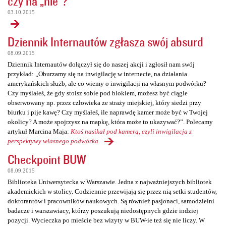
czy na „nie”?
03.10.2015
Dziennik Internautów zgłasza swój absurd
08.09.2015
Dziennik Internautów dołączył się do naszej akcji i zgłosił nam swój
przykład: „Oburzamy się na inwigilację w internecie, na działania
amerykańskich służb, ale co wiemy o inwigilacji na własnym podwórku?
Czy myślałeś, że gdy stoisz sobie pod blokiem, możesz być ciągle
obserwowany np. przez człowieka ze straży miejskiej, który siedzi przy
biurku i pije kawę? Czy myślałeś, ile naprawdę kamer może być w Twojej
okolicy? A może spojrzysz na mapkę, która może to ukazywać?”. Polecamy
artykuł Marcina Maja:
Ktoś nasikał pod kamerą, czyli inwigilacja z
perspektywy własnego podwórka
.
Checkpoint BUW
08.09.2015
Biblioteka Uniwersytecka w Warszawie. Jedna z najważniejszych bibliotek
akademickich w stolicy. Codziennie przewijają się przez nią setki studentów,
doktorantów i pracowników naukowych. Są również pasjonaci, samodzielni
badacze i warszawiacy, którzy poszukują niedostępnych gdzie indziej
pozycji. Wycieczka po mieście bez wizyty w BUW-ie też się nie liczy. W