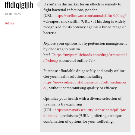
ifidiqigijih
If you're in the market for an effective remedy to
If you're in the market for
fight bacterial infections, ponder
18.01.2025
[URL=
https://wellnowuc.com/amoxicillin-650mg/
- cheapest amoxicillin[/URL - . This drug is widely
Adres
recognized for its potency against a broad range of
bacteria.
X-plore your options for hypertension management
by choosing to buy <a
href="
https://mypurelifefoods.com/drug/stromectol
/">cheap
stromectol online</a> .
Purchase affordable drugs safely and easily online.
Get your health solutions, including
https://newyorksecuritylicense.com/pill/prednison
e/
, without compromising quality or efficacy.
Optimize your health with a diverse selection of
treatments by exploring
[URL=
https://newyorksecuritylicense.com/pill/pre
dnisone/
- prednisone[/URL - , offering a unique
combination of options for your wellbeing.