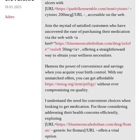
Explore your alternatives for
ulcers with
18.01.2025
[URL=
https://pasfolkensemble.com/item/cytotec/
-
cytotec 200mcg[/URL - , accessible on the web.
Adres
Join the myriad of satisfied customers who have
uncovered the ease of purchasing their medication
via the web with <a
href="
https://bluemooncafedothan.com/drug/zolof
t/">zoloft
50mg</a> , offering a straightforward
way to obtain your wellness necessities.
Harness the power of convenience and savings
when you acquire your birth control. With our
unmatched offers, you can get affordable
https://renog.org/item/priligy/
without ever
compromising on quality.
I understand the need for convenient choices when
looking to get medication. For those considering
addressing their health concerns efficiently,
exploring
[URL=
https://bluemooncafedothan.com/drug/flom
ax/
- generic for flomax[/URL - offers a vital
option.