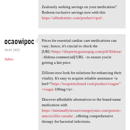
Zealously seeking savings on your medication?
Redeem exclusive savings now with this
https://alliedentinc.com/product/vpxl/
.
ocaowipoc
Prices for essential cardiac care medications can
Prices for essential cardiac
vary; hence, it's crucial to check the
18.01.2025
[URL=
https://theprettyguineapig.com/pill/fildena/
- fildena commercial[/URL - to ensure you're
Adres
getting a fair price.
Zillions now look for solutions for enhancing their
vitality. It's easy to acquire reliable assistance <a
href="
https://tooprettybrand.com/product/viagra/"
>viagra
100mg</a> .
Discover affordable alternatives to the brand-name
medication with
https://minimallyinvasivesurgerymis.com/generic-
amoxicillin-canada/
, offering comprehensive
therapy for bacterial infections.