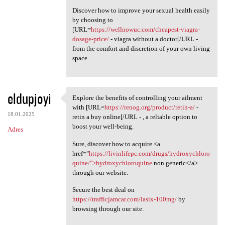
Discover how to improve your sexual health easily
by choosing to
[URL=
https://wellnowuc.com/cheapest-viagra-
dosage-price/
- viagra without a doctor[/URL -
from the comfort and discretion of your own living
space.
eldupjoyi
Explore the benefits of controlling your ailment
Explore the benefits of
with [URL=
https://renog.org/product/retin-a/
-
18.01.2025
retin a buy online[/URL - , a reliable option to
boost your well-being.
Adres
Sure, discover how to acquire <a
href="
https://livinlifepc.com/drugs/hydroxychloro
quine/">hydroxychloroquine
non generic</a>
through our website.
Secure the best deal on
https://trafficjamcar.com/lasix-100mg/
by
browsing through our site.