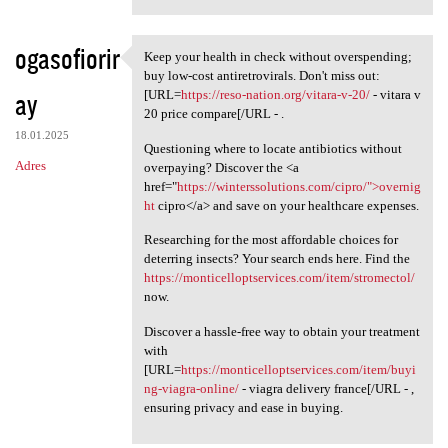
ogasofiorir
Keep your health in check without overspending;
Keep your health in check
buy low-cost antiretrovirals. Don't miss out:
ay
[URL=
https://reso-nation.org/vitara-v-20/
- vitara v
20 price compare[/URL - .
18.01.2025
Questioning where to locate antibiotics without
Adres
overpaying? Discover the <a
href="
https://winterssolutions.com/cipro/">overnig
ht
cipro</a> and save on your healthcare expenses.
Researching for the most affordable choices for
deterring insects? Your search ends here. Find the
https://monticelloptservices.com/item/stromectol/
now.
Discover a hassle-free way to obtain your treatment
with
[URL=
https://monticelloptservices.com/item/buyi
ng-viagra-online/
- viagra delivery france[/URL - ,
ensuring privacy and ease in buying.