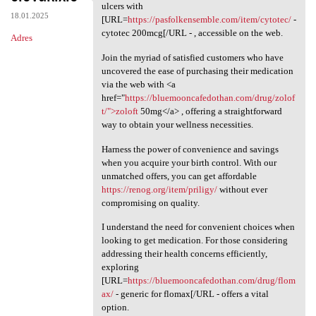
Explore your alternatives for
ulcers with
18.01.2025
[URL=
https://pasfolkensemble.com/item/cytotec/
-
cytotec 200mcg[/URL - , accessible on the web.
Adres
Join the myriad of satisfied customers who have
uncovered the ease of purchasing their medication
via the web with <a
href="
https://bluemooncafedothan.com/drug/zolof
t/">zoloft
50mg</a> , offering a straightforward
way to obtain your wellness necessities.
Harness the power of convenience and savings
when you acquire your birth control. With our
unmatched offers, you can get affordable
https://renog.org/item/priligy/
without ever
compromising on quality.
I understand the need for convenient choices when
looking to get medication. For those considering
addressing their health concerns efficiently,
exploring
[URL=
https://bluemooncafedothan.com/drug/flom
ax/
- generic for flomax[/URL - offers a vital
option.