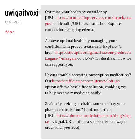
uwiqaitvoxi
Optimize your health by considering
Optimize your health by
[URL=
https://monticelloptservices.com/item/kama
18.01.2025
gra/
- sildenafil[/URL - as a solution. Explore
choices for managing edema.
Adres
Achieve optimal health by managing your
condition with proven treatments. Explore <a
href="
https://stroupflooringamerica.com/product/n
izagara/">nizagara
co uk</a> for details on how we
can support you.
Having trouble accessing prescription medication?
Our
https://trafficjamcar.com/item/zoloft-uk/
option offers a hassle-free solution, enabling you
to buy necessary medicine easily.
Zealously seeking a reliable source to buy your
pharmaceuticals from? Look no further;
[URL=
https://bluemooncafedothan.com/drug/viag
ra/
- viagra[/URL - offers a secure, discreet way to
order what you need.