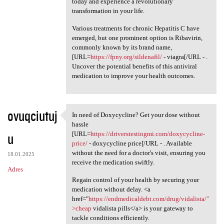
today and experience a revolutionary
transformation in your life.
Various treatments for chronic Hepatitis C have
emerged, but one prominent option is Ribavirin,
commonly known by its brand name,
[URL=
https://fpny.org/sildenafil/
- viagra[/URL - .
Uncover the potential benefits of this antiviral
medication to improve your health outcomes.
ovuqciutuj
In need of Doxycycline? Get your dose without
In need of Doxycycline? Get
hassle
u
[URL=
https://driverstestingmi.com/doxycycline-
price/
- doxycycline price[/URL - . Available
without the need for a doctor's visit, ensuring you
18.01.2025
receive the medication swiftly.
Adres
Regain control of your health by securing your
medication without delay. <a
href="
https://endmedicaldebt.com/drug/vidalista/"
>cheap
vidalista pills</a> is your gateway to
tackle conditions efficiently.