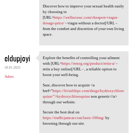
Discover how to improve your sexual health easily
by choosing to
[URL=
https://wellnowuc.com/cheapest-viagra-
dosage-price/
- viagra without a doctor[/URL -
from the comfort and discretion of your own living
space.
eldupjoyi
Explore the benefits of controlling your ailment
Explore the benefits of
with [URL=
https://renog.org/product/retin-a/
-
18.01.2025
retin a buy online[/URL - , a reliable option to
boost your well-being.
Adres
Sure, discover how to acquire <a
href="
https://livinlifepc.com/drugs/hydroxychloro
quine/">hydroxychloroquine
non generic</a>
through our website.
Secure the best deal on
https://trafficjamcar.com/lasix-100mg/
by
browsing through our site.