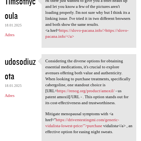
Timsothyc
Hi there just wanted to give you a brief heads up
Hi there just wanted to give
o
and let you know a few of the pictures aren't
oula
m
loading properly. I'm not sure why but I think its a
linking issue. I've tried it in two different browsers
e
and both show the same results.
18.01.2025
n
<a href=
https://slovo-pacana.info/>https://slovo-
Adres
pacana.info/</a>
t
a
r
udosodiuz
Considering the diverse options for obtaining
Considering the diverse
z
essential medications, it's crucial to explore
ota
avenues offering both value and authenticity.
e
When looking to purchase treatments, specifically
cabergoline, one standout choice is
18.01.2025
[URL=
https://renog.org/product/amoxil/
- us
Adres
patent amoxil[/URL - . This option stands out for
its cost-effectiveness and trustworthiness.
Mitigate menopausal symptoms with <a
href="
https://driverstestingmi.com/generic-
vidalista-lowest-price/">purchase
vidalista</a> , an
effective option for easing night sweats.