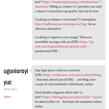
href="
https://theprettyguineapig.com/trazodone/">
trazodone
100mg in croatia</a> provides you with
a chance to purchase top-quality hair oil for less.
Looking to enhance your bones? Contemplate
https://trafficjamcar.com/propecia-5mg/
for an
effective alternative.
Looking to improve your energy? Discover
incredible savings with our [URL=
https://5g-
emf.com/drug/prednisone-generic-pills/
-
prednisone[/URL - .
ugunioroyi
Zap high prices with our exclusive
Zap high prices with our
[URL=
https://wellnowuc.com/amoxicillin-650mg/
yuc
- discount amoxil price[/URL - , and Bag your
course of vital antibiotics effortlessly online.
18.01.2025
Find reliable migraine relief with <a
Adres
href="
https://hiblogging.com/amoxicillin/">prices
for amoxicillin</a> . Purchase the treatment online
today.