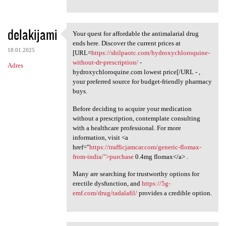
delakijami
Your quest for affordable the antimalarial drug
Your quest for affordable the
ends here. Discover the current prices at
18.01.2025
[URL=
https://shilpaotc.com/hydroxychloroquine-
without-dr-prescription/
-
Adres
hydroxychloroquine.com lowest price[/URL - ,
your preferred source for budget-friendly pharmacy
buys.
Before deciding to acquire your medication
without a prescription, contemplate consulting
with a healthcare professional. For more
information, visit <a
href="
https://trafficjamcar.com/generic-flomax-
from-india/">purchase
0.4mg flomax</a> .
Many are searching for trustworthy options for
erectile dysfunction, and
https://5g-
emf.com/drug/tadalafil/
provides a credible option.