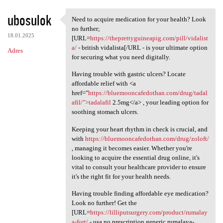
ubosulok
Need to acquire medication for your health? Look
Need to acquire medication
no further;
18.01.2025
[URL=
https://theprettyguineapig.com/pill/vidalist
a/
- british vidalista[/URL - is your ultimate option
Adres
for securing what you need digitally.
Having trouble with gastric ulcers? Locate
affordable relief with <a
href="
https://bluemooncafedothan.com/drug/tadal
afil/">tadalafil
2.5mg</a> , your leading option for
soothing stomach ulcers.
Keeping your heart rhythm in check is crucial, and
with
https://bluemooncafedothan.com/drug/zoloft/
, managing it becomes easier. Whether you're
looking to acquire the essential drug online, it's
vital to consult your healthcare provider to ensure
it's the right fit for your health needs.
Having trouble finding affordable eye medication?
Look no further! Get the
[URL=
https://lilliputsurgery.com/product/rumalay
a-fort/
- usa no prescription generic rumalaya-