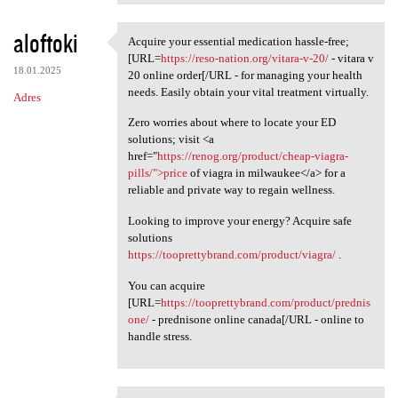
aloftoki
Acquire your essential medication hassle-free;
Acquire your essential
[URL=
https://reso-nation.org/vitara-v-20/
- vitara v
18.01.2025
20 online order[/URL - for managing your health
needs. Easily obtain your vital treatment virtually.
Adres
Zero worries about where to locate your ED
solutions; visit <a
href="
https://renog.org/product/cheap-viagra-
pills/">price
of viagra in milwaukee</a> for a
reliable and private way to regain wellness.
Looking to improve your energy? Acquire safe
solutions
https://tooprettybrand.com/product/viagra/
.
You can acquire
[URL=
https://tooprettybrand.com/product/prednis
one/
- prednisone online canada[/URL - online to
handle stress.