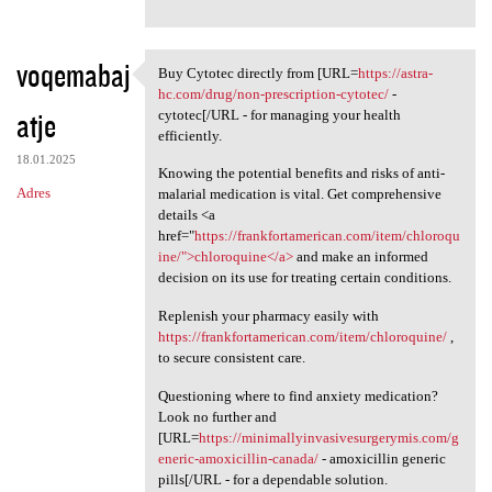
voqemabaj
Buy Cytotec directly from [URL=
https://astra-
Buy Cytotec directly from
hc.com/drug/non-prescription-cytotec/
-
atje
cytotec[/URL - for managing your health
efficiently.
18.01.2025
Knowing the potential benefits and risks of anti-
Adres
malarial medication is vital. Get comprehensive
details <a
href="
https://frankfortamerican.com/item/chloroqu
ine/">chloroquine</a>
and make an informed
decision on its use for treating certain conditions.
Replenish your pharmacy easily with
https://frankfortamerican.com/item/chloroquine/
,
to secure consistent care.
Questioning where to find anxiety medication?
Look no further and
[URL=
https://minimallyinvasivesurgerymis.com/g
eneric-amoxicillin-canada/
- amoxicillin generic
pills[/URL - for a dependable solution.