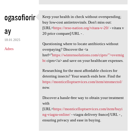
ogasofiorir
Keep your health in check without overspending;
Keep your health in check
buy low-cost antiretrovirals. Don't miss out:
ay
[URL=
https://reso-nation.org/vitara-v-20/
- vitara v
20 price compare[/URL - .
18.01.2025
Questioning where to locate antibiotics without
Adres
overpaying? Discover the <a
href="
https://winterssolutions.com/cipro/">overnig
ht
cipro</a> and save on your healthcare expenses.
Researching for the most affordable choices for
deterring insects? Your search ends here. Find the
https://monticelloptservices.com/item/stromectol/
now.
Discover a hassle-free way to obtain your treatment
with
[URL=
https://monticelloptservices.com/item/buyi
ng-viagra-online/
- viagra delivery france[/URL - ,
ensuring privacy and ease in buying.