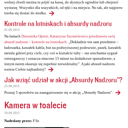
wolnej chwili można tu pójść na kawę, do słynnych ogrodów lub obejrzeć
wystawę. Wszystko dla wszystkich, od ręki i na miejscu. No tak, ale najpierw
trzeba się dostać do środka.
Kontrole na lotniskach i absurdy nadzoru
01.09.2015
Na łamach
Dziennika Opinii, Katarzyna Szymielewicz przedstawia swój
absurd nadzoru – kontrole na lotniskach
: „Dokładnie ten sam przedmiot –
ładowarka, kawałek kabla, but na podwyższonej podeszwie, pasek, kawałek
metalu gdzieś przy ciele, czy coś w kształcie tuby – raz uruchamia sygnał
ostrzegawczy i oznacza stracone 15 minut na dodatkowe sprawdzenie, a
innym razem okazuje się zupełnie niewidzialny”. A jaki absurd nadzoru
uwiera Ciebie najbardziej?
Jak wziąć udział w akcji „Absurdy Nadzoru"?
25.08.2015
Poznaj 5 sposobów na zaangażowanie się w akcję „Absurdy Nadzoru".
Kamera w toalecie
10.09.2015
Nadesłany przez:
F.Sz