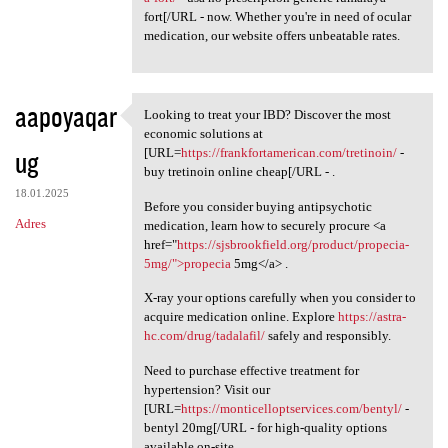
fort[/URL - now. Whether you're in need of ocular
medication, our website offers unbeatable rates.
aapoyaqar
Looking to treat your IBD? Discover the most
Looking to treat your IBD?
economic solutions at
ug
[URL=
https://frankfortamerican.com/tretinoin/
-
buy tretinoin online cheap[/URL - .
18.01.2025
Before you consider buying antipsychotic
Adres
medication, learn how to securely procure <a
href="
https://sjsbrookfield.org/product/propecia-
5mg/">propecia
5mg</a> .
X-ray your options carefully when you consider to
acquire medication online. Explore
https://astra-
hc.com/drug/tadalafil/
safely and responsibly.
Need to purchase effective treatment for
hypertension? Visit our
[URL=
https://monticelloptservices.com/bentyl/
-
bentyl 20mg[/URL - for high-quality options
available on-site.