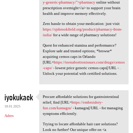
y-generic-pharmacy/">pharmacy
online without
prescription overnight</a> to support your brain
health and improve memory effectively.
Zero hassle to obtain your medication: just visit
https://sjsbrookfield.org/product/pharmacy-from-
india/
for a wide range of pharmacy solutions!
Quest for enhanced stamina and performance?
Explore safe and trusted options; *browse*
acquiring cernos caps in Orlando
[URL=
https://teenabortionissues.com/drugs/cernos
-caps/
- lowest price generic cernos caps[/URL - .
Unlock your potential with certified solutions.
iyokukaek
Procure affordable solutions for gastrointestinal
Procure affordable solutions
relief; find [URL=
https://embroidery-
18.01.2025
fun.com/kamagra/
- kamagra[/URL - for managing
symptoms efficiently.
Adres
Trying to locate affordable hair care solutions?
Look no further! Our unique offer on <a