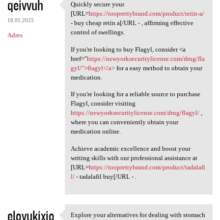
qeivvuh
Quickly secure your
Quickly secure your [URL
[URL=
https://tooprettybrand.com/product/retin-a/
18.01.2025
- buy cheap retin a[/URL - , affirming effective
control of swellings.
Adres
If you're looking to buy Flagyl, consider <a
href="
https://newyorksecuritylicense.com/drug/fla
gyl/">flagyl</a>
for a easy method to obtain your
medication.
If you're looking for a reliable source to purchase
Flagyl, consider visiting
https://newyorksecuritylicense.com/drug/flagyl/
,
where you can conveniently obtain your
medication online.
Achieve academic excellence and boost your
writing skills with our professional assistance at
[URL=
https://tooprettybrand.com/product/tadalafi
l/
- tadalafil buy[/URL - .
elovukixio
Explore your alternatives for dealing with stomach