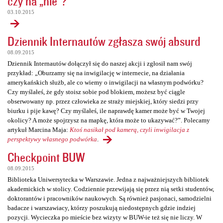
czy na „nie”?
03.10.2015
Dziennik Internautów zgłasza swój absurd
08.09.2015
Dziennik Internautów dołączył się do naszej akcji i zgłosił nam swój
przykład: „Oburzamy się na inwigilację w internecie, na działania
amerykańskich służb, ale co wiemy o inwigilacji na własnym podwórku?
Czy myślałeś, że gdy stoisz sobie pod blokiem, możesz być ciągle
obserwowany np. przez człowieka ze straży miejskiej, który siedzi przy
biurku i pije kawę? Czy myślałeś, ile naprawdę kamer może być w Twojej
okolicy? A może spojrzysz na mapkę, która może to ukazywać?”. Polecamy
artykuł Marcina Maja:
Ktoś nasikał pod kamerą, czyli inwigilacja z
perspektywy własnego podwórka
.
Checkpoint BUW
08.09.2015
Biblioteka Uniwersytecka w Warszawie. Jedna z najważniejszych bibliotek
akademickich w stolicy. Codziennie przewijają się przez nią setki studentów,
doktorantów i pracowników naukowych. Są również pasjonaci, samodzielni
badacze i warszawiacy, którzy poszukują niedostępnych gdzie indziej
pozycji. Wycieczka po mieście bez wizyty w BUW-ie też się nie liczy. W