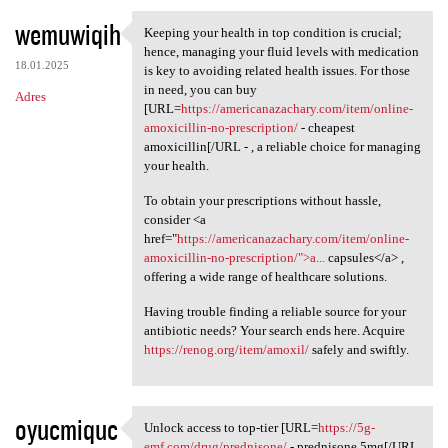
wemuwiqih
Keeping your health in top condition is crucial;
Keeping your health in top
hence, managing your fluid levels with medication
18.01.2025
is key to avoiding related health issues. For those
in need, you can buy
Adres
[URL=
https://americanazachary.com/item/online-
amoxicillin-no-prescription/
- cheapest
amoxicillin[/URL - , a reliable choice for managing
your health.
To obtain your prescriptions without hassle,
consider <a
href="
https://americanazachary.com/item/online-
amoxicillin-no-prescription/">a...
capsules</a> ,
offering a wide range of healthcare solutions.
Having trouble finding a reliable source for your
antibiotic needs? Your search ends here. Acquire
https://renog.org/item/amoxil/
safely and swiftly.
oyucmiquc
Unlock access to top-tier [URL=
https://5g-
Unlock access to top-tier
emf.com/drug/prednisone/
- prednisone 5mg[/URL