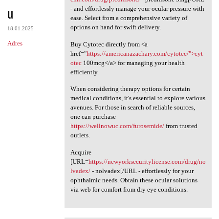
u
- and effortlessly manage your ocular pressure with
ease. Select from a comprehensive variety of
options on hand for swift delivery.
18.01.2025
Adres
Buy Cytotec directly from <a
href="
https://americanazachary.com/cytotec/">cyt
otec
100mcg</a> for managing your health
efficiently.
When considering therapy options for certain
medical conditions, it's essential to explore various
avenues. For those in search of reliable sources,
one can purchase
https://wellnowuc.com/furosemide/
from trusted
outlets.
Acquire
[URL=
https://newyorksecuritylicense.com/drug/no
lvadex/
- nolvadex[/URL - effortlessly for your
ophthalmic needs. Obtain these ocular solutions
via web for comfort from dry eye conditions.