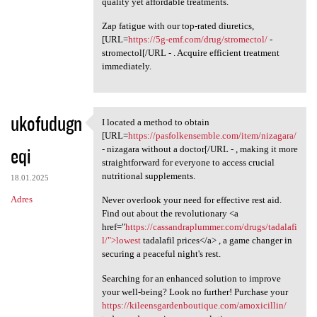
quality yet affordable treatments.
Zap fatigue with our top-rated diuretics,
[URL=
https://5g-emf.com/drug/stromectol/
-
stromectol[/URL - . Acquire efficient treatment
immediately.
ukofudugn
I located a method to obtain
I located a method to obtain
[URL=
https://pasfolkensemble.com/item/nizagara/
eqi
- nizagara without a doctor[/URL - , making it more
straightforward for everyone to access crucial
nutritional supplements.
18.01.2025
Adres
Never overlook your need for effective rest aid.
Find out about the revolutionary <a
href="
https://cassandraplummer.com/drugs/tadalafi
l/">lowest
tadalafil prices</a> , a game changer in
securing a peaceful night's rest.
Searching for an enhanced solution to improve
your well-being? Look no further! Purchase your
https://kileensgardenboutique.com/amoxicillin/