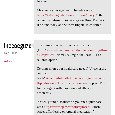
internet.
Maximize your eye health benefits with
https://kileensgardenboutique.com/bentyl/
, the
premier solution for managing swelling. Purchase
it online today and witness unparalleled relief.
inecoeguze
To enhance one's endurance, consider
To enhance one's endurance,
[URL=
https://bluemooncafedothan.com/drug/flom
18.01.2025
ax-capsules/
- flomax 0.2mg dubai[/URL - as a
reliable option.
Adres
Zeroing in on your healthcare needs? Uncover the
best <a
href="
https://minimallyinvasivesurgerymis.com/pi
ll/prednisone/">prednisone.com
lowest price</a>
for managing inflammation and allergies
efficiently.
"Quickly find discounts on your next purchase
with
https://trafficjamcar.com/cytotec/
. Slash
prices effortlessly on crucial medication."