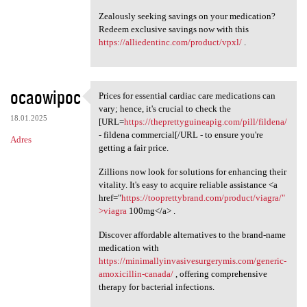
Zealously seeking savings on your medication?
Redeem exclusive savings now with this
https://alliedentinc.com/product/vpxl/
.
ocaowipoc
Prices for essential cardiac care medications can
Prices for essential cardiac
vary; hence, it's crucial to check the
18.01.2025
[URL=
https://theprettyguineapig.com/pill/fildena/
- fildena commercial[/URL - to ensure you're
Adres
getting a fair price.
Zillions now look for solutions for enhancing their
vitality. It's easy to acquire reliable assistance <a
href="
https://tooprettybrand.com/product/viagra/"
>viagra
100mg</a> .
Discover affordable alternatives to the brand-name
medication with
https://minimallyinvasivesurgerymis.com/generic-
amoxicillin-canada/
, offering comprehensive
therapy for bacterial infections.