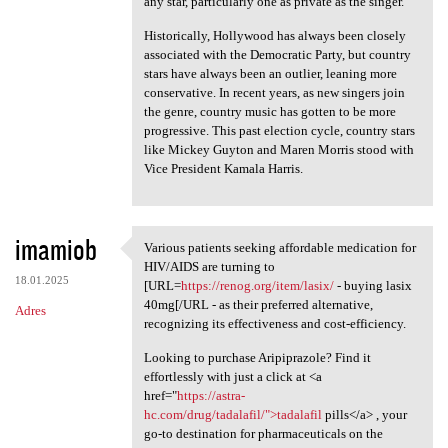
any star, particularly one as private as the singer.
Historically, Hollywood has always been closely
associated with the Democratic Party, but country
stars have always been an outlier, leaning more
conservative. In recent years, as new singers join
the genre, country music has gotten to be more
progressive. This past election cycle, country stars
like Mickey Guyton and Maren Morris stood with
Vice President Kamala Harris.
imamiob
Various patients seeking affordable medication for
Various patients seeking
HIV/AIDS are turning to
18.01.2025
[URL=
https://renog.org/item/lasix/
- buying lasix
40mg[/URL - as their preferred alternative,
Adres
recognizing its effectiveness and cost-efficiency.
Looking to purchase Aripiprazole? Find it
effortlessly with just a click at <a
href="
https://astra-
hc.com/drug/tadalafil/">tadalafil
pills</a> , your
go-to destination for pharmaceuticals on the