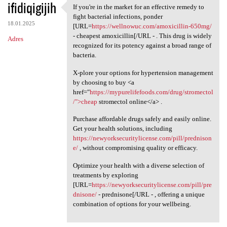
ifidiqigijih
If you're in the market for an effective remedy to
If you're in the market for
fight bacterial infections, ponder
18.01.2025
[URL=
https://wellnowuc.com/amoxicillin-650mg/
- cheapest amoxicillin[/URL - . This drug is widely
Adres
recognized for its potency against a broad range of
bacteria.
X-plore your options for hypertension management
by choosing to buy <a
href="
https://mypurelifefoods.com/drug/stromectol
/">cheap
stromectol online</a> .
Purchase affordable drugs safely and easily online.
Get your health solutions, including
https://newyorksecuritylicense.com/pill/prednison
e/
, without compromising quality or efficacy.
Optimize your health with a diverse selection of
treatments by exploring
[URL=
https://newyorksecuritylicense.com/pill/pre
dnisone/
- prednisone[/URL - , offering a unique
combination of options for your wellbeing.