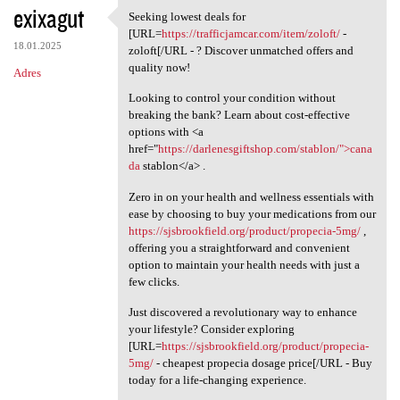
exixagut
Seeking lowest deals for
Seeking lowest deals for [URL
[URL=
https://trafficjamcar.com/item/zoloft/
-
18.01.2025
zoloft[/URL - ? Discover unmatched offers and
quality now!
Adres
Looking to control your condition without
breaking the bank? Learn about cost-effective
options with <a
href="
https://darlenesgiftshop.com/stablon/">cana
da
stablon</a> .
Zero in on your health and wellness essentials with
ease by choosing to buy your medications from our
https://sjsbrookfield.org/product/propecia-5mg/
,
offering you a straightforward and convenient
option to maintain your health needs with just a
few clicks.
Just discovered a revolutionary way to enhance
your lifestyle? Consider exploring
[URL=
https://sjsbrookfield.org/product/propecia-
5mg/
- cheapest propecia dosage price[/URL - Buy
today for a life-changing experience.