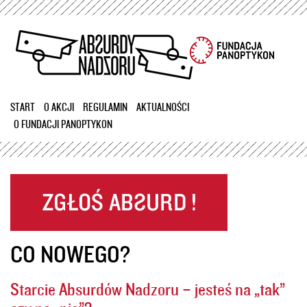
Przejdź
do
treści
START
O AKCJI
REGULAMIN
AKTUALNOŚCI
O FUNDACJI PANOPTYKON
CO NOWEGO?
Starcie Absurdów Nadzoru – jesteś na „tak”