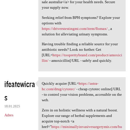
sale australia</a> for your health needs. Secure
your supply now.
Seeking relief from BPH symptoms? Explore your
options with
https://driverstestingmi.com/item/flomax/
, a
solution for alleviating urinary symptoms.
Having trouble finding a reliable source for your
antibiotic needs? Look no further. Get
[URL=
https://tooprettybrand.com/product/amoxici
llin/
- amoxicillin[/URL - safely and quickly.
ifeatewicra
Quickly acquire [URL=
https://astra-
Quickly acquire [URL=https:/
hc.com/drug/cytotec/
- cheap cytotec online[/URL
s
- to control your vision problems, accessible on the
web.
18.01.2025
Zero in on holistic wellness with a natural boost.
Adres
Explore our range of herbal supplements and
acquire top-notch <a
href="
https://minimallyinvasivesurgerymis.com/bu