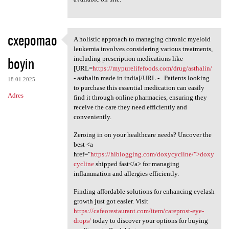
cxepomao
A holistic approach to managing chronic myeloid
A holistic approach to
leukemia involves considering various treatments,
boyin
including prescription medications like
[URL=
https://mypurelifefoods.com/drug/asthalin/
- asthalin made in india[/URL - . Patients looking
18.01.2025
to purchase this essential medication can easily
Adres
find it through online pharmacies, ensuring they
receive the care they need efficiently and
conveniently.
Zeroing in on your healthcare needs? Uncover the
best <a
href="
https://hiblogging.com/doxycycline/">doxy
cycline
shipped fast</a> for managing
inflammation and allergies efficiently.
Finding affordable solutions for enhancing eyelash
growth just got easier. Visit
https://cafeorestaurant.com/item/careprost-eye-
drops/
today to discover your options for buying