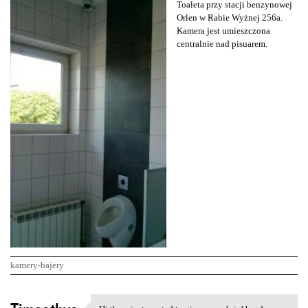
Toaleta przy stacji benzynowej
Orlen w Rabie Wyżnej 256a.
Kamera jest umieszczona
centralnie nad pisuarem.
kamery-bajery
K