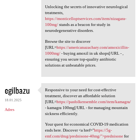
Unlocking the secrets of innovative neurological
treatments,
https://monticelloptservices.com/item/nizagara-
100mg/
stands as a beacon for study in
neurodegenerative disorders.
Browse the site to discover
[URL=
https://americanazachary.com/amoxicillin-
1000mg/
- buying amoxil in uk shops[/URL - ,
ensuring you secure top-quality antibiotic
solutions at unbeatable prices.
egilbazu
Responsive to your need for cost-effective
Responsive to your need for
treatment, discover an affordable solution
18.01.2025
[URL=
https://pasfolkensemble.com/item/kamagra/
- kamagra 100mg[/URL - for managing mountain
Adres
sickness efficiently.
Your quest for economical COVID-19 medication
ends here. Discover <a href="
https://5g-
emf.com/drug/prednisone-40mg/">prednisone
for