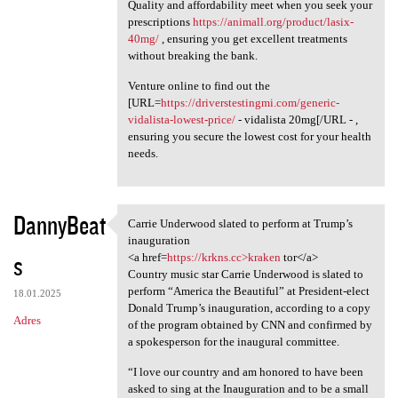
Quality and affordability meet when you seek your
prescriptions
https://animall.org/product/lasix-
40mg/
, ensuring you get excellent treatments
without breaking the bank.
Venture online to find out the
[URL=
https://driverstestingmi.com/generic-
vidalista-lowest-price/
- vidalista 20mg[/URL - ,
ensuring you secure the lowest cost for your health
needs.
DannyBeat
Carrie Underwood slated to perform at Trump’s
Carrie Underwood slated to
inauguration
s
<a href=
https://krkns.cc>kraken
tor</a>
Country music star Carrie Underwood is slated to
perform “America the Beautiful” at President-elect
18.01.2025
Donald Trump’s inauguration, according to a copy
Adres
of the program obtained by CNN and confirmed by
a spokesperson for the inaugural committee.
“I love our country and am honored to have been
asked to sing at the Inauguration and to be a small