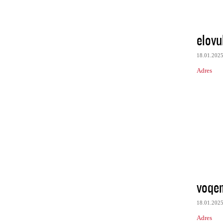
elovu
18.01.202
Adres
voqe
18.01.202
Adres