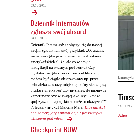
03.10.2015
Dziennik Internautów
zgłasza swój absurd
08.09.2015
Dziennik Internautów dołączył się do naszej
akcji i zgłosił nam swój przykład: „Oburzamy
się na inwigilację w internecie, na działania
amerykańskich służb, ale co wiemy o
inwigilacji na własnym podwórku? Czy
myślałeś, że gdy stoisz sobie pod blokiem,
kamery-b
możesz być ciągle obserwowany np. przez
człowieka ze straży miejskiej, który siedzi przy
biurku i pije kawę? Czy myślałeś, ile naprawdę
K
Tims
kamer może być w Twojej okolicy? A może
o
spojrzysz na mapkę, która może to ukazywać?”.
18.01.202
Polecamy artykuł Marcina Maja:
Ktoś nasikał
m
pod kamerą, czyli inwigilacja z perspektywy
Adres
e
własnego podwórka
.
n
Checkpoint BUW