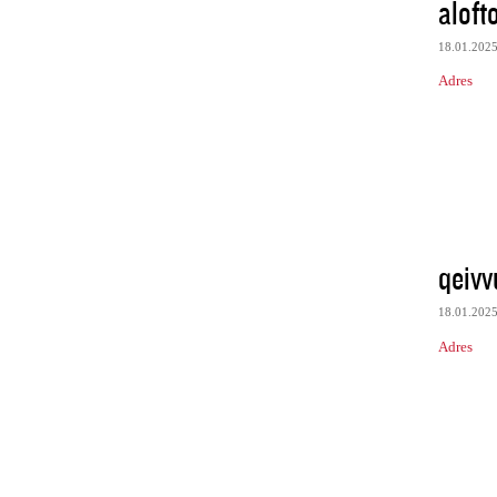
aloft
18.01.202
Adres
qeivv
18.01.202
Adres