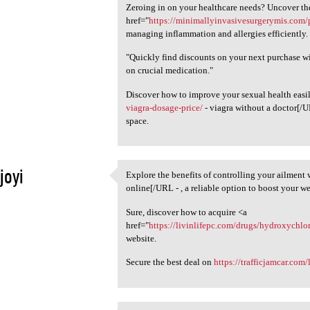
Zeroing in on your healthcare needs? Uncover th
href="
https://minimallyinvasivesurgerymis.com/
managing inflammation and allergies efficiently.
"Quickly find discounts on your next purchase w
on crucial medication."
Discover how to improve your sexual health eas
viagra-dosage-price/
- viagra without a doctor[/U
space.
joyi
Explore the benefits of controlling your ailment
Explore the benefits of
online[/URL - , a reliable option to boost your we
5
Sure, discover how to acquire <a
href="
https://livinlifepc.com/drugs/hydroxychl
website.
Secure the best deal on
https://trafficjamcar.com