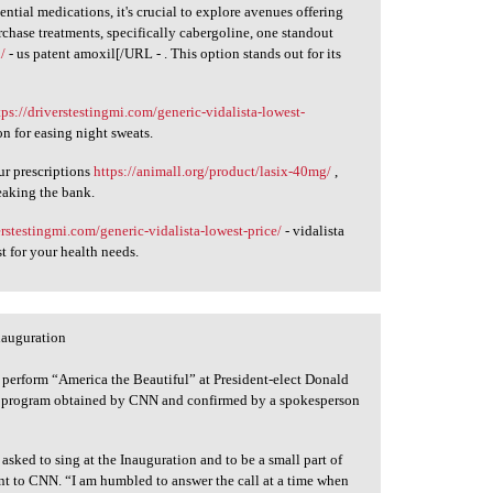
ntial medications, it's crucial to explore avenues offering
chase treatments, specifically cabergoline, one standout
/
- us patent amoxil[/URL - . This option stands out for its
tps://driverstestingmi.com/generic-vidalista-lowest-
on for easing night sweats.
ur prescriptions
https://animall.org/product/lasix-40mg/
,
eaking the bank.
erstestingmi.com/generic-vidalista-lowest-price/
- vidalista
t for your health needs.
nauguration
 perform “America the Beautiful” at President-elect Donald
he program obtained by CNN and confirmed by a spokesperson
sked to sing at the Inauguration and to be a small part of
ent to CNN. “I am humbled to answer the call at a time when