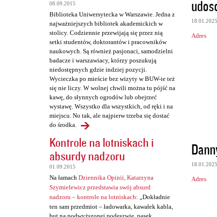
t
udos
08.09.2015
a
Biblioteka Uniwersytecka w Warszawie. Jedna z
18.01.202
najważniejszych bibliotek akademickich w
r
stolicy. Codziennie przewijają się przez nią
Adres
z
setki studentów, doktorantów i pracowników
naukowych. Są również pasjonaci, samodzielni
e
badacze i warszawiacy, którzy poszukują
niedostępnych gdzie indziej pozycji.
Wycieczka po mieście bez wizyty w BUW-ie też
się nie liczy. W wolnej chwili można tu pójść na
kawę, do słynnych ogrodów lub obejrzeć
wystawę. Wszystko dla wszystkich, od ręki i na
miejscu. No tak, ale najpierw trzeba się dostać
do środka.
Kontrole na lotniskach i
Dann
absurdy nadzoru
18.01.202
01.09.2015
Na łamach
Dziennika Opinii, Katarzyna
Adres
Szymielewicz przedstawia swój absurd
nadzoru – kontrole na lotniskach
: „Dokładnie
ten sam przedmiot – ładowarka, kawałek kabla,
but na podwyższonej podeszwie, pasek,