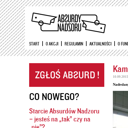
START
O AKCJI
REGULAMIN
AKTUALNOŚCI
O FUN
Kame
10.09.201
Nadesłan
CO NOWEGO?
Starcie Absurdów Nadzoru
– jesteś na „tak” czy na
„nie”?