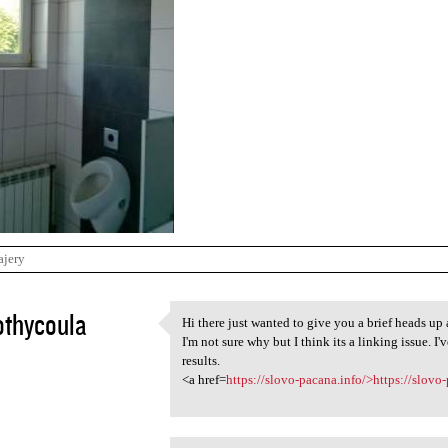
ajery
othycoula
Hi there just wanted to give you a brief heads up 
Hi there just wanted to give
I'm not sure why but I think its a linking issue. I
5
results.
<a href=
https://slovo-pacana.info/>https://slovo