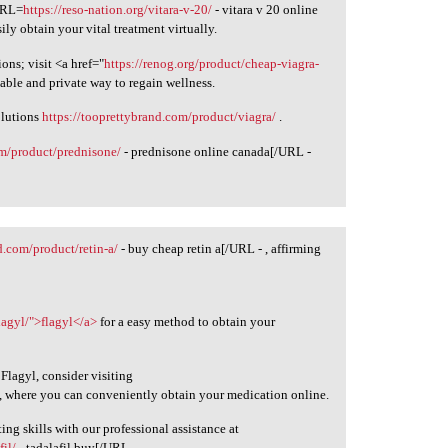
[URL=
https://reso-nation.org/vitara-v-20/
- vitara v 20 online
ly obtain your vital treatment virtually.
ons; visit <a href="
https://renog.org/product/cheap-viagra-
iable and private way to regain wellness.
olutions
https://tooprettybrand.com/product/viagra/
.
om/product/prednisone/
- prednisone online canada[/URL -
d.com/product/retin-a/
- buy cheap retin a[/URL - , affirming
lagyl/">flagyl</a>
for a easy method to obtain your
 Flagyl, consider visiting
, where you can conveniently obtain your medication online.
ng skills with our professional assistance at
fil/
- tadalafil buy[/URL - .