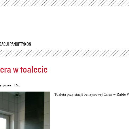
Przejdź
do
treści
DACJI PANOPTYKON
ra w toalecie
5
y przez:
F.Sz
Toaleta przy stacji benzynowej Orlen w Rabie 