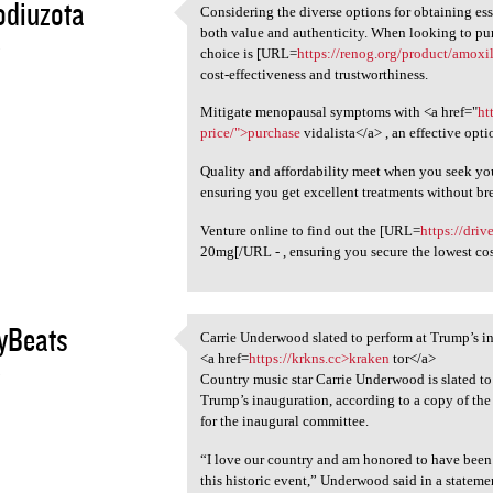
odiuzota
Considering the diverse options for obtaining esse
Considering the diverse
both value and authenticity. When looking to pur
5
choice is [URL=
https://renog.org/product/amoxil
cost-effectiveness and trustworthiness.
Mitigate menopausal symptoms with <a href="
ht
price/">purchase
vidalista</a> , an effective opti
Quality and affordability meet when you seek yo
ensuring you get excellent treatments without br
Venture online to find out the [URL=
https://driv
20mg[/URL - , ensuring you secure the lowest cos
yBeats
Carrie Underwood slated to perform at Trump’s i
Carrie Underwood slated to
<a href=
https://krkns.cc>kraken
tor</a>
5
Country music star Carrie Underwood is slated to
Trump’s inauguration, according to a copy of t
for the inaugural committee.
“I love our country and am honored to have been a
this historic event,” Underwood said in a statem