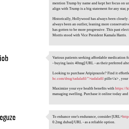
mention Trump by name and kept her focus on uni
align with Trump is a big statement for any star, p
Historically, Hollywood has always been closely 
always been an outlier, leaning more conservative
has gotten to be more progressive. This past ele
Morris stood with Vice President Kamala Harris.
iob
Various patients seeking affordable medication 
Various patients seeking
- buying lasix 40mg[/URL - as their preferred alte
5
Looking to purchase Aripiprazole? Find it effortle
hc.com/drug/tadalafil/">tadalafil
pills</a> , your
Maximize your eye health benefits with
https://
managing swelling. Purchase it online today and w
eguze
To enhance one's endurance, consider [URL=
htt
To enhance one's endurance,
0.2mg dubai[/URL - as a reliable option.
5