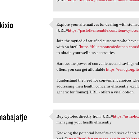
kixio
Explore your alternatives for dealing with stomac
Explore your alternatives for
[URL=
https://pasfolkensemble.com/item/cytotec
5
Join the myriad of satisfied customers who have 
with <a href="
https://bluemooncafedothan.com/dr
to obtain your wellness necessities.
Harness the power of convenience and savings wh
offers, you can get affordable
https://renog.org/i
I understand the need for convenient choices whe
addressing their health concerns efficiently, ex
generic for flomax[/URL - offers a vital option.
mabajatje
Buy Cytotec directly from [URL=
https://astra-h
Buy Cytotec directly from
managing your health efficiently.
5
Knowing the potential benefits and risks of anti-
href="
https://frankfortamerican.com/item/chlor