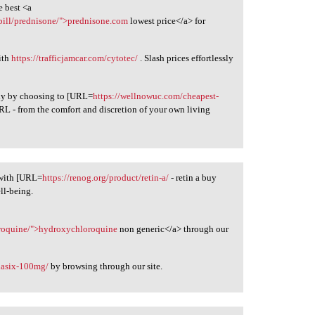
e best <a
pill/prednisone/">prednisone.com
lowest price</a> for
ith
https://trafficjamcar.com/cytotec/
. Slash prices effortlessly
ily by choosing to [URL=
https://wellnowuc.com/cheapest-
RL - from the comfort and discretion of your own living
 with [URL=
https://renog.org/product/retin-a/
- retin a buy
ll-being.
oroquine/">hydroxychloroquine
non generic</a> through our
/lasix-100mg/
by browsing through our site.