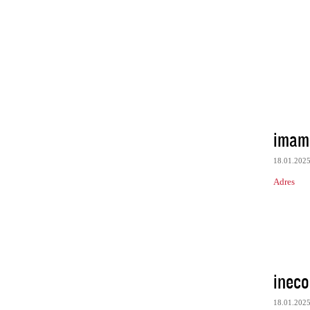
imam
18.01.202
Adres
ineco
18.01.202