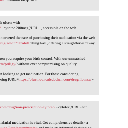
h ulcers with
/
- cytotec 200mcg[/URL - , accessible on the web.
uncovered the ease of purchasing their medication via the web
ug/zoloft/">zoloft
50mg</a> , offering a straightforward way
en you acquire your birth control. With our unmatched
tem/priligy/
without ever compromising on quality.
n looking to get medication. For those considering
ploring [URL=
https://bluemooncafedothan.com/drug/flomax/
-
c.com/drug/non-prescription-cytotec/
- cytotec[/URL - for
malarial medication is vital. Get comprehensive details <a
oquine/">chloroquine</a>
and make an informed decision on