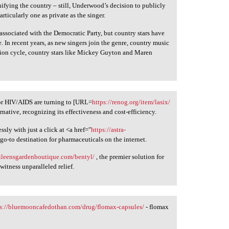
fying the country – still, Underwood’s decision to publicly
articularly one as private as the singer.
associated with the Democratic Party, but country stars have
. In recent years, as new singers join the genre, country music
ction cycle, country stars like Mickey Guyton and Maren
for HIV/AIDS are turning to [URL=
https://renog.org/item/lasix/
rnative, recognizing its effectiveness and cost-efficiency.
ssly with just a click at <a href="
https://astra-
 go-to destination for pharmaceuticals on the internet.
kileensgardenboutique.com/bentyl/
, the premier solution for
itness unparalleled relief.
ps://bluemooncafedothan.com/drug/flomax-capsules/
- flomax