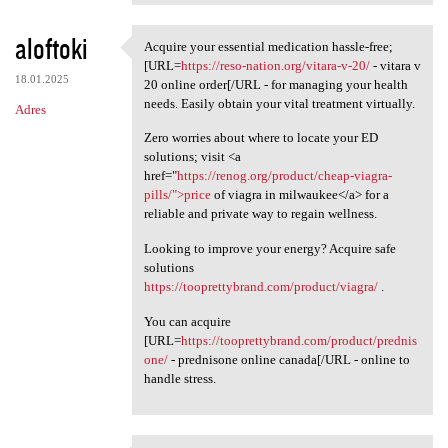
aloftoki
Acquire your essential medication hassle-free;
Acquire your essential
[URL=
https://reso-nation.org/vitara-v-20/
- vitara v
18.01.2025
20 online order[/URL - for managing your health
needs. Easily obtain your vital treatment virtually.
Adres
Zero worries about where to locate your ED
solutions; visit <a
href="
https://renog.org/product/cheap-viagra-
pills/">price
of viagra in milwaukee</a> for a
reliable and private way to regain wellness.
Looking to improve your energy? Acquire safe
solutions
https://tooprettybrand.com/product/viagra/
.
You can acquire
[URL=
https://tooprettybrand.com/product/prednis
one/
- prednisone online canada[/URL - online to
handle stress.