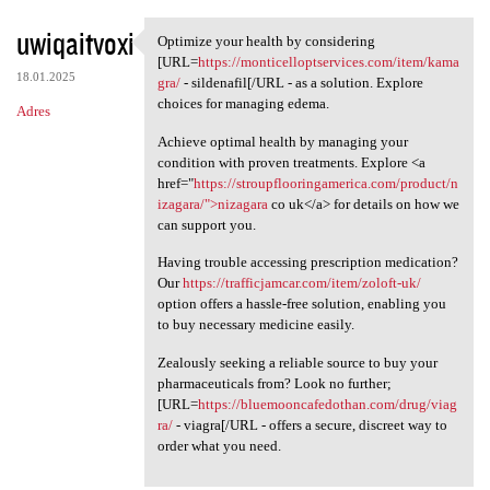
uwiqaitvoxi
Optimize your health by considering
Optimize your health by
[URL=
https://monticelloptservices.com/item/kama
18.01.2025
gra/
- sildenafil[/URL - as a solution. Explore
choices for managing edema.
Adres
Achieve optimal health by managing your
condition with proven treatments. Explore <a
href="
https://stroupflooringamerica.com/product/n
izagara/">nizagara
co uk</a> for details on how we
can support you.
Having trouble accessing prescription medication?
Our
https://trafficjamcar.com/item/zoloft-uk/
option offers a hassle-free solution, enabling you
to buy necessary medicine easily.
Zealously seeking a reliable source to buy your
pharmaceuticals from? Look no further;
[URL=
https://bluemooncafedothan.com/drug/viag
ra/
- viagra[/URL - offers a secure, discreet way to
order what you need.