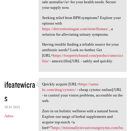
sale australia</a> for your health needs. Secure
your supply now.
Seeking relief from BPH symptoms? Explore your
options with
https://driverstestingmi.com/item/flomax/
, a
solution for alleviating urinary symptoms.
Having trouble finding a reliable source for your
antibiotic needs? Look no further. Get
[URL=
https://tooprettybrand.com/product/amoxici
llin/
- amoxicillin[/URL - safely and quickly.
ifeatewicra
Quickly acquire [URL=
https://astra-
Quickly acquire [URL=https:/
hc.com/drug/cytotec/
- cheap cytotec online[/URL
s
- to control your vision problems, accessible on the
web.
18.01.2025
Zero in on holistic wellness with a natural boost.
Adres
Explore our range of herbal supplements and
acquire top-notch <a
href="
https://minimallyinvasivesurgerymis.com/bu