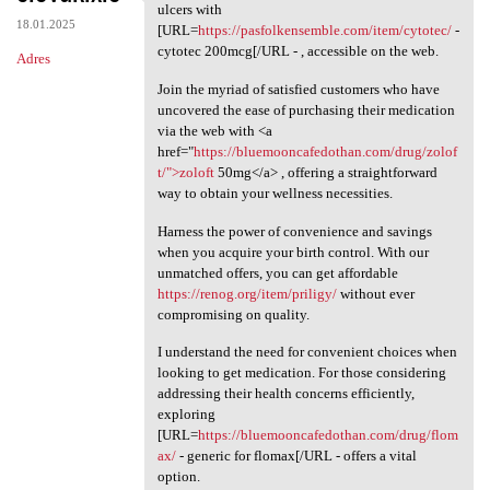
Explore your alternatives for
ulcers with
18.01.2025
[URL=
https://pasfolkensemble.com/item/cytotec/
-
cytotec 200mcg[/URL - , accessible on the web.
Adres
Join the myriad of satisfied customers who have
uncovered the ease of purchasing their medication
via the web with <a
href="
https://bluemooncafedothan.com/drug/zolof
t/">zoloft
50mg</a> , offering a straightforward
way to obtain your wellness necessities.
Harness the power of convenience and savings
when you acquire your birth control. With our
unmatched offers, you can get affordable
https://renog.org/item/priligy/
without ever
compromising on quality.
I understand the need for convenient choices when
looking to get medication. For those considering
addressing their health concerns efficiently,
exploring
[URL=
https://bluemooncafedothan.com/drug/flom
ax/
- generic for flomax[/URL - offers a vital
option.