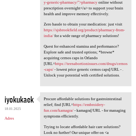
y-generic-pharmacy/">pharmacy
online without
prescription overnight</a> to support your brain
health and improve memory effectively.
Zero hassle to obtain your medication: just visit
https://sjsbrookfield.org/product/pharmacy-from-
india/
for a wide range of pharmacy solutions!
Quest for enhanced stamina and performance?
Explore safe and trusted options; *browse*
acquiring cernos caps in Orlando
[URL=
https://teenabortionissues.com/drugs/cernos
-caps/
- lowest price generic cernos caps[/URL - .
Unlock your potential with certified solutions.
iyokukaek
Procure affordable solutions for gastrointestinal
Procure affordable solutions
relief; find [URL=
https://embroidery-
18.01.2025
fun.com/kamagra/
- kamagra[/URL - for managing
symptoms efficiently.
Adres
Trying to locate affordable hair care solutions?
Look no further! Our unique offer on <a