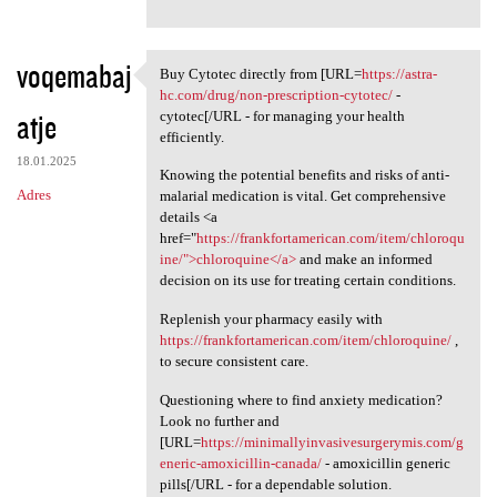
voqemabaj
Buy Cytotec directly from [URL=
https://astra-
Buy Cytotec directly from
hc.com/drug/non-prescription-cytotec/
-
atje
cytotec[/URL - for managing your health
efficiently.
18.01.2025
Knowing the potential benefits and risks of anti-
Adres
malarial medication is vital. Get comprehensive
details <a
href="
https://frankfortamerican.com/item/chloroqu
ine/">chloroquine</a>
and make an informed
decision on its use for treating certain conditions.
Replenish your pharmacy easily with
https://frankfortamerican.com/item/chloroquine/
,
to secure consistent care.
Questioning where to find anxiety medication?
Look no further and
[URL=
https://minimallyinvasivesurgerymis.com/g
eneric-amoxicillin-canada/
- amoxicillin generic
pills[/URL - for a dependable solution.