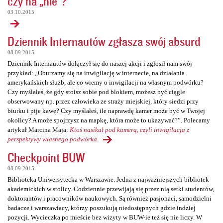
czy na „nie”?
03.10.2015
Dziennik Internautów zgłasza swój absurd
08.09.2015
Dziennik Internautów dołączył się do naszej akcji i zgłosił nam swój
przykład: „Oburzamy się na inwigilację w internecie, na działania
amerykańskich służb, ale co wiemy o inwigilacji na własnym podwórku?
Czy myślałeś, że gdy stoisz sobie pod blokiem, możesz być ciągle
obserwowany np. przez człowieka ze straży miejskiej, który siedzi przy
biurku i pije kawę? Czy myślałeś, ile naprawdę kamer może być w Twojej
okolicy? A może spojrzysz na mapkę, która może to ukazywać?”. Polecamy
artykuł Marcina Maja:
Ktoś nasikał pod kamerą, czyli inwigilacja z
perspektywy własnego podwórka
.
Checkpoint BUW
08.09.2015
Biblioteka Uniwersytecka w Warszawie. Jedna z najważniejszych bibliotek
akademickich w stolicy. Codziennie przewijają się przez nią setki studentów,
doktorantów i pracowników naukowych. Są również pasjonaci, samodzielni
badacze i warszawiacy, którzy poszukują niedostępnych gdzie indziej
pozycji. Wycieczka po mieście bez wizyty w BUW-ie też się nie liczy. W