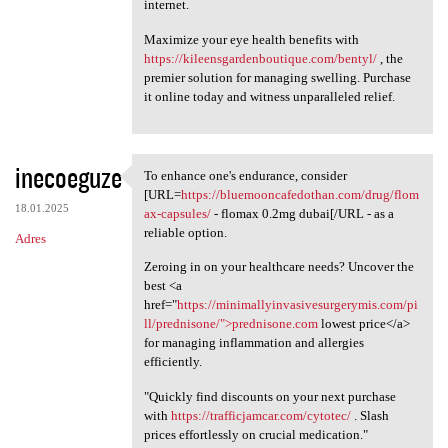
internet.
Maximize your eye health benefits with
https://kileensgardenboutique.com/bentyl/
, the
premier solution for managing swelling. Purchase
it online today and witness unparalleled relief.
inecoeguze
To enhance one's endurance, consider
To enhance one's endurance,
[URL=
https://bluemooncafedothan.com/drug/flom
18.01.2025
ax-capsules/
- flomax 0.2mg dubai[/URL - as a
reliable option.
Adres
Zeroing in on your healthcare needs? Uncover the
best <a
href="
https://minimallyinvasivesurgerymis.com/pi
ll/prednisone/">prednisone.com
lowest price</a>
for managing inflammation and allergies
efficiently.
"Quickly find discounts on your next purchase
with
https://trafficjamcar.com/cytotec/
. Slash
prices effortlessly on crucial medication."