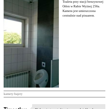
Toaleta przy stacji benzynowej
Orlen w Rabie Wyżnej 256a.
Kamera jest umieszczona
centralnie nad pisuarem.
kamery-bajery
K