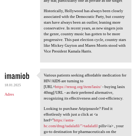
any star, particularly one as private as the singer.
Historically, Hollywood has always been closely
associated with the Democratic Party, but country
stars have always been an outlier, leaning more
conservative. In recent years, as new singers join
the genre, country music has gotten to be more
progressive. This past election cycle, country stars
like Mickey Guyton and Maren Morris stood with
Vice President Kamala Harris.
imamiob
Various patients seeking affordable medication for
Various patients seeking
HIV/AIDS are turning to
18.01.2025
[URL=
https://renog.org/item/lasix/
- buying lasix
40mg[/URL - as their preferred alternative,
Adres
recognizing its effectiveness and cost-efficiency.
Looking to purchase Aripiprazole? Find it
effortlessly with just a click at <a
href="
https://astra-
hc.com/drug/tadalafil/">tadalafil
pills</a> , your
go-to destination for pharmaceuticals on the