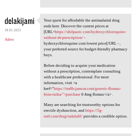
delakijami
Your quest for affordable the antimalarial drug
Your quest for affordable the
ends here. Discover the current prices at
18.01.2025
[URL=
https://shilpaotc.com/hydroxychloroquine-
without-dr-prescription/
-
Adres
hydroxychloroquine.com lowest price[/URL - ,
your preferred source for budget-friendly pharmacy
buys.
Before deciding to acquire your medication
without a prescription, contemplate consulting
with a healthcare professional. For more
information, visit <a
href="
https://trafficjamcar.com/generic-flomax-
from-india/">purchase
0.4mg flomax</a> .
Many are searching for trustworthy options for
erectile dysfunction, and
https://5g-
emf.com/drug/tadalafil/
provides a credible option.