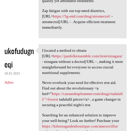
quality yet affordable treatments.
Zap fatigue with our top-rated diuretics,
[URL=
https://5g-emf.com/drug/stromectol/
-
stromectol[/URL - . Acquire efficient treatment
immediately.
ukofudugn
I located a method to obtain
I located a method to obtain
[URL=
https://pasfolkensemble.com/item/nizagara/
eqi
- nizagara without a doctor[/URL - , making it more
straightforward for everyone to access crucial
nutritional supplements.
18.01.2025
Adres
Never overlook your need for effective rest aid.
Find out about the revolutionary <a
href="
https://cassandraplummer.com/drugs/tadalafi
l/">lowest
tadalafil prices</a> , a game changer in
securing a peaceful night's rest.
Searching for an enhanced solution to improve
your well-being? Look no further! Purchase your
https://kileensgardenboutique.com/amoxicillin/