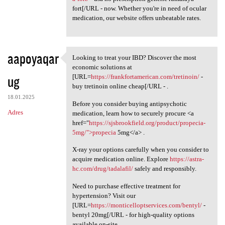
fort[/URL - now. Whether you're in need of ocular
medication, our website offers unbeatable rates.
aapoyaqar
Looking to treat your IBD? Discover the most
Looking to treat your IBD?
economic solutions at
ug
[URL=
https://frankfortamerican.com/tretinoin/
-
buy tretinoin online cheap[/URL - .
18.01.2025
Before you consider buying antipsychotic
Adres
medication, learn how to securely procure <a
href="
https://sjsbrookfield.org/product/propecia-
5mg/">propecia
5mg</a> .
X-ray your options carefully when you consider to
acquire medication online. Explore
https://astra-
hc.com/drug/tadalafil/
safely and responsibly.
Need to purchase effective treatment for
hypertension? Visit our
[URL=
https://monticelloptservices.com/bentyl/
-
bentyl 20mg[/URL - for high-quality options
available on-site.