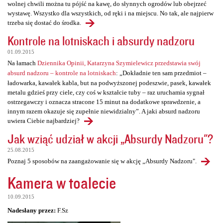
wolnej chwili można tu pójść na kawę, do słynnych ogrodów lub obejrzeć
wystawę. Wszystko dla wszystkich, od ręki i na miejscu. No tak, ale najpierw
trzeba się dostać do środka.
Kontrole na lotniskach i absurdy nadzoru
01.09.2015
Na łamach
Dziennika Opinii, Katarzyna Szymielewicz przedstawia swój
absurd nadzoru – kontrole na lotniskach
: „Dokładnie ten sam przedmiot –
ładowarka, kawałek kabla, but na podwyższonej podeszwie, pasek, kawałek
metalu gdzieś przy ciele, czy coś w kształcie tuby – raz uruchamia sygnał
ostrzegawczy i oznacza stracone 15 minut na dodatkowe sprawdzenie, a
innym razem okazuje się zupełnie niewidzialny”. A jaki absurd nadzoru
uwiera Ciebie najbardziej?
Jak wziąć udział w akcji „Absurdy Nadzoru"?
25.08.2015
Poznaj 5 sposobów na zaangażowanie się w akcję „Absurdy Nadzoru".
Kamera w toalecie
10.09.2015
Nadesłany przez:
F.Sz