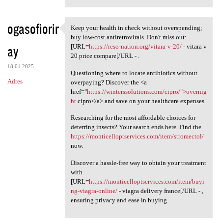
ogasofiorir
Keep your health in check without overspending;
Keep your health in check
buy low-cost antiretrovirals. Don't miss out:
ay
[URL=
https://reso-nation.org/vitara-v-20/
- vitara v
20 price compare[/URL - .
18.01.2025
Questioning where to locate antibiotics without
Adres
overpaying? Discover the <a
href="
https://winterssolutions.com/cipro/">overnig
ht
cipro</a> and save on your healthcare expenses.
Researching for the most affordable choices for
deterring insects? Your search ends here. Find the
https://monticelloptservices.com/item/stromectol/
now.
Discover a hassle-free way to obtain your treatment
with
[URL=
https://monticelloptservices.com/item/buyi
ng-viagra-online/
- viagra delivery france[/URL - ,
ensuring privacy and ease in buying.