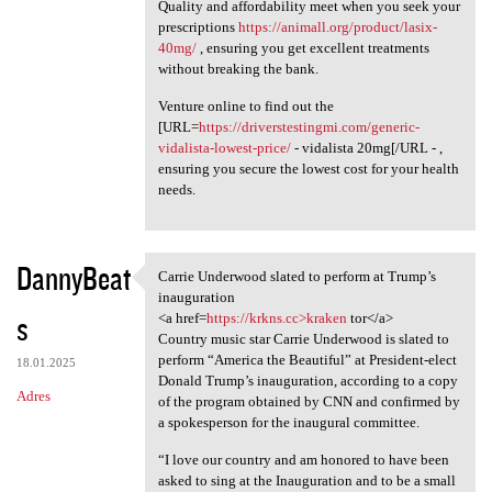
Quality and affordability meet when you seek your
prescriptions
https://animall.org/product/lasix-
40mg/
, ensuring you get excellent treatments
without breaking the bank.
Venture online to find out the
[URL=
https://driverstestingmi.com/generic-
vidalista-lowest-price/
- vidalista 20mg[/URL - ,
ensuring you secure the lowest cost for your health
needs.
DannyBeat
Carrie Underwood slated to perform at Trump’s
Carrie Underwood slated to
inauguration
s
<a href=
https://krkns.cc>kraken
tor</a>
Country music star Carrie Underwood is slated to
perform “America the Beautiful” at President-elect
18.01.2025
Donald Trump’s inauguration, according to a copy
Adres
of the program obtained by CNN and confirmed by
a spokesperson for the inaugural committee.
“I love our country and am honored to have been
asked to sing at the Inauguration and to be a small