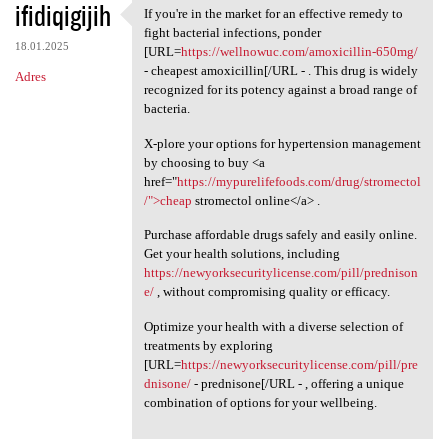
ifidiqigijih
If you're in the market for an effective remedy to
If you're in the market for
fight bacterial infections, ponder
18.01.2025
[URL=
https://wellnowuc.com/amoxicillin-650mg/
- cheapest amoxicillin[/URL - . This drug is widely
Adres
recognized for its potency against a broad range of
bacteria.
X-plore your options for hypertension management
by choosing to buy <a
href="
https://mypurelifefoods.com/drug/stromectol
/">cheap
stromectol online</a> .
Purchase affordable drugs safely and easily online.
Get your health solutions, including
https://newyorksecuritylicense.com/pill/prednison
e/
, without compromising quality or efficacy.
Optimize your health with a diverse selection of
treatments by exploring
[URL=
https://newyorksecuritylicense.com/pill/pre
dnisone/
- prednisone[/URL - , offering a unique
combination of options for your wellbeing.