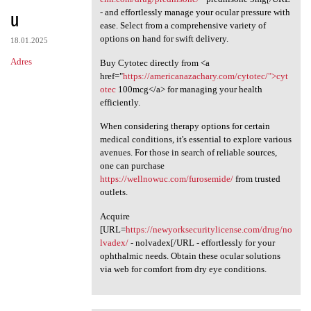
u
- and effortlessly manage your ocular pressure with
ease. Select from a comprehensive variety of
options on hand for swift delivery.
18.01.2025
Adres
Buy Cytotec directly from <a
href="
https://americanazachary.com/cytotec/">cyt
otec
100mcg</a> for managing your health
efficiently.
When considering therapy options for certain
medical conditions, it's essential to explore various
avenues. For those in search of reliable sources,
one can purchase
https://wellnowuc.com/furosemide/
from trusted
outlets.
Acquire
[URL=
https://newyorksecuritylicense.com/drug/no
lvadex/
- nolvadex[/URL - effortlessly for your
ophthalmic needs. Obtain these ocular solutions
via web for comfort from dry eye conditions.