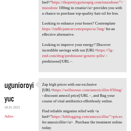
href="
https://theprettyguineapig.com/trazodone/">
trazodone
100mg in croatia</a> provides you with
a chance to purchase top-quality hair oil for less.
Looking to enhance your bones? Contemplate
https://trafficjamcar.com/propecia-5mg/
for an
effective alternative.
Looking to improve your energy? Discover
incredible savings with our [URL=
https://5g-
emf.com/drug/prednisone-generic-pills/
-
prednisone[/URL - .
ugunioroyi
Zap high prices with our exclusive
Zap high prices with our
[URL=
https://wellnowuc.com/amoxicillin-650mg/
yuc
- discount amoxil price[/URL - , and Bag your
course of vital antibiotics effortlessly online.
18.01.2025
Find reliable migraine relief with <a
Adres
href="
https://hiblogging.com/amoxicillin/">prices
for amoxicillin</a> . Purchase the treatment online
today.