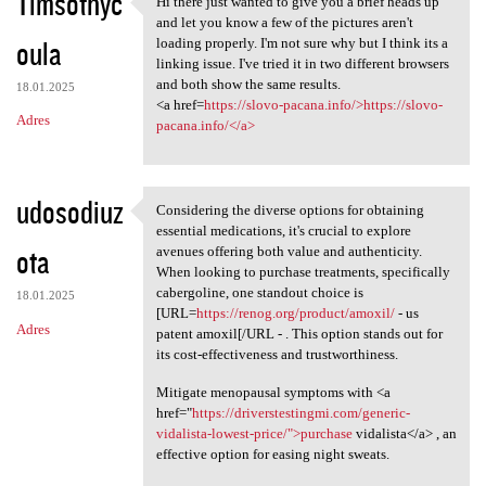
Timsothyc
Hi there just wanted to give you a brief heads up
Hi there just wanted to give
o
and let you know a few of the pictures aren't
oula
m
loading properly. I'm not sure why but I think its a
linking issue. I've tried it in two different browsers
e
and both show the same results.
18.01.2025
n
<a href=
https://slovo-pacana.info/>https://slovo-
Adres
pacana.info/</a>
t
a
r
udosodiuz
Considering the diverse options for obtaining
Considering the diverse
z
essential medications, it's crucial to explore
ota
avenues offering both value and authenticity.
e
When looking to purchase treatments, specifically
cabergoline, one standout choice is
18.01.2025
[URL=
https://renog.org/product/amoxil/
- us
Adres
patent amoxil[/URL - . This option stands out for
its cost-effectiveness and trustworthiness.
Mitigate menopausal symptoms with <a
href="
https://driverstestingmi.com/generic-
vidalista-lowest-price/">purchase
vidalista</a> , an
effective option for easing night sweats.