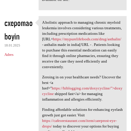
cxepomao
A holistic approach to managing chronic myeloid
A holistic approach to
leukemia involves considering various treatments,
boyin
including prescription medications like
[URL=
https://mypurelifefoods.com/drug/asthalin/
- asthalin made in india[/URL - . Patients looking
18.01.2025
to purchase this essential medication can easily
Adres
find it through online pharmacies, ensuring they
receive the care they need efficiently and
conveniently.
Zeroing in on your healthcare needs? Uncover the
best <a
href="
https://hiblogging.com/doxycycline/">doxy
cycline
shipped fast</a> for managing
inflammation and allergies efficiently.
Finding affordable solutions for enhancing eyelash
growth just got easier. Visit
https://cafeorestaurant.com/item/careprost-eye-
drops/
today to discover your options for buying