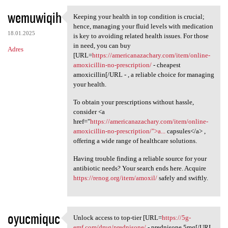
wemuwiqih
Keeping your health in top condition is crucial;
Keeping your health in top
hence, managing your fluid levels with medication
18.01.2025
is key to avoiding related health issues. For those
in need, you can buy
Adres
[URL=
https://americanazachary.com/item/online-
amoxicillin-no-prescription/
- cheapest
amoxicillin[/URL - , a reliable choice for managing
your health.
To obtain your prescriptions without hassle,
consider <a
href="
https://americanazachary.com/item/online-
amoxicillin-no-prescription/">a...
capsules</a> ,
offering a wide range of healthcare solutions.
Having trouble finding a reliable source for your
antibiotic needs? Your search ends here. Acquire
https://renog.org/item/amoxil/
safely and swiftly.
oyucmiquc
Unlock access to top-tier [URL=
https://5g-
Unlock access to top-tier
emf.com/drug/prednisone/
- prednisone 5mg[/URL