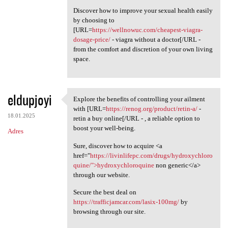
Discover how to improve your sexual health easily
by choosing to
[URL=
https://wellnowuc.com/cheapest-viagra-
dosage-price/
- viagra without a doctor[/URL -
from the comfort and discretion of your own living
space.
eldupjoyi
Explore the benefits of controlling your ailment
Explore the benefits of
with [URL=
https://renog.org/product/retin-a/
-
18.01.2025
retin a buy online[/URL - , a reliable option to
boost your well-being.
Adres
Sure, discover how to acquire <a
href="
https://livinlifepc.com/drugs/hydroxychloro
quine/">hydroxychloroquine
non generic</a>
through our website.
Secure the best deal on
https://trafficjamcar.com/lasix-100mg/
by
browsing through our site.