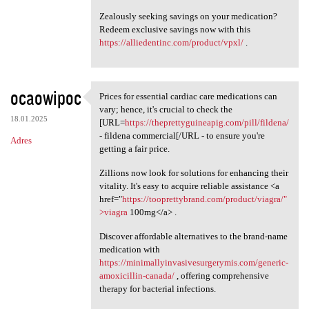
Zealously seeking savings on your medication?
Redeem exclusive savings now with this
https://alliedentinc.com/product/vpxl/
.
ocaowipoc
Prices for essential cardiac care medications can
Prices for essential cardiac
vary; hence, it's crucial to check the
18.01.2025
[URL=
https://theprettyguineapig.com/pill/fildena/
- fildena commercial[/URL - to ensure you're
Adres
getting a fair price.
Zillions now look for solutions for enhancing their
vitality. It's easy to acquire reliable assistance <a
href="
https://tooprettybrand.com/product/viagra/"
>viagra
100mg</a> .
Discover affordable alternatives to the brand-name
medication with
https://minimallyinvasivesurgerymis.com/generic-
amoxicillin-canada/
, offering comprehensive
therapy for bacterial infections.