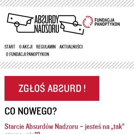
Przejdź
do
treści
START
O AKCJI
REGULAMIN
AKTUALNOŚCI
O FUNDACJI PANOPTYKON
CO NOWEGO?
Starcie Absurdów Nadzoru – jesteś na „tak”