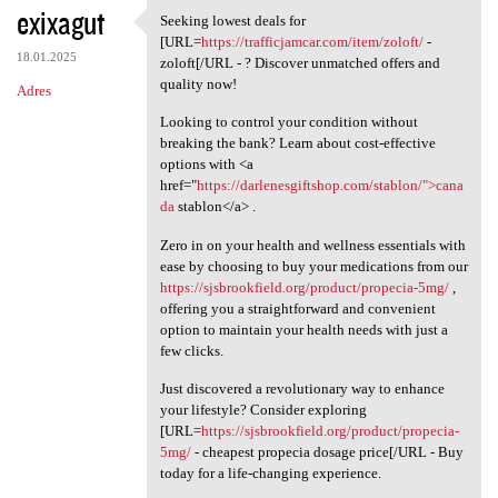
exixagut
Seeking lowest deals for
Seeking lowest deals for [URL
[URL=
https://trafficjamcar.com/item/zoloft/
-
18.01.2025
zoloft[/URL - ? Discover unmatched offers and
quality now!
Adres
Looking to control your condition without
breaking the bank? Learn about cost-effective
options with <a
href="
https://darlenesgiftshop.com/stablon/">cana
da
stablon</a> .
Zero in on your health and wellness essentials with
ease by choosing to buy your medications from our
https://sjsbrookfield.org/product/propecia-5mg/
,
offering you a straightforward and convenient
option to maintain your health needs with just a
few clicks.
Just discovered a revolutionary way to enhance
your lifestyle? Consider exploring
[URL=
https://sjsbrookfield.org/product/propecia-
5mg/
- cheapest propecia dosage price[/URL - Buy
today for a life-changing experience.