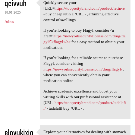
qeivvuh
Quickly secure your
Quickly secure your [URL
[URL=
https://tooprettybrand.com/product/retin-a/
18.01.2025
- buy cheap retin a[/URL - , affirming effective
control of swellings.
Adres
If you're looking to buy Flagyl, consider <a
href="
https://newyorksecuritylicense.com/drug/fla
gyl/">flagyl</a>
for a easy method to obtain your
medication.
If you're looking for a reliable source to purchase
Flagyl, consider visiting
https://newyorksecuritylicense.com/drug/flagyl/
,
where you can conveniently obtain your
medication online.
Achieve academic excellence and boost your
writing skills with our professional assistance at
[URL=
https://tooprettybrand.com/product/tadalafi
l/
- tadalafil buy[/URL - .
elovukixio
Explore your alternatives for dealing with stomach