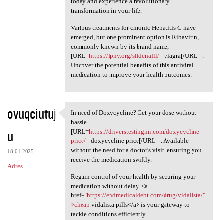
today and experience a revolutionary
transformation in your life.
Various treatments for chronic Hepatitis C have
emerged, but one prominent option is Ribavirin,
commonly known by its brand name,
[URL=
https://fpny.org/sildenafil/
- viagra[/URL - .
Uncover the potential benefits of this antiviral
medication to improve your health outcomes.
ovuqciutuj
In need of Doxycycline? Get your dose without
In need of Doxycycline? Get
hassle
u
[URL=
https://driverstestingmi.com/doxycycline-
price/
- doxycycline price[/URL - . Available
without the need for a doctor's visit, ensuring you
18.01.2025
receive the medication swiftly.
Adres
Regain control of your health by securing your
medication without delay. <a
href="
https://endmedicaldebt.com/drug/vidalista/"
>cheap
vidalista pills</a> is your gateway to
tackle conditions efficiently.