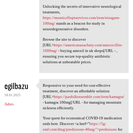
Unlocking the secrets of innovative neurological
treatments,
https://monticelloptservices.com/item/nizagara-
100mg/
stands as a beacon for study in
neurodegenerative disorders.
Browse the site to discover
[URL=
https://americanazachary.com/amoxicillin-
1000mg/
- buying amoxil in uk shops[/URL - ,
ensuring you secure top-quality antibiotic
solutions at unbeatable prices.
egilbazu
Responsive to your need for cost-effective
Responsive to your need for
treatment, discover an affordable solution
18.01.2025
[URL=
https://pasfolkensemble.com/item/kamagra/
- kamagra 100mg[/URL - for managing mountain
Adres
sickness efficiently.
Your quest for economical COVID-19 medication
ends here. Discover <a href="
https://5g-
emf.com/drug/prednisone-40mg/">prednisone
for