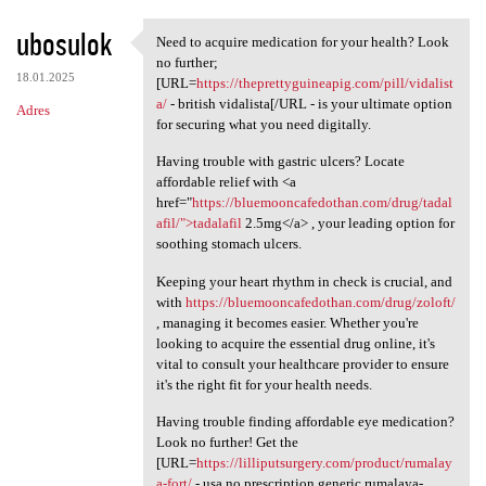
ubosulok
Need to acquire medication for your health? Look
Need to acquire medication
no further;
18.01.2025
[URL=
https://theprettyguineapig.com/pill/vidalist
a/
- british vidalista[/URL - is your ultimate option
Adres
for securing what you need digitally.
Having trouble with gastric ulcers? Locate
affordable relief with <a
href="
https://bluemooncafedothan.com/drug/tadal
afil/">tadalafil
2.5mg</a> , your leading option for
soothing stomach ulcers.
Keeping your heart rhythm in check is crucial, and
with
https://bluemooncafedothan.com/drug/zoloft/
, managing it becomes easier. Whether you're
looking to acquire the essential drug online, it's
vital to consult your healthcare provider to ensure
it's the right fit for your health needs.
Having trouble finding affordable eye medication?
Look no further! Get the
[URL=
https://lilliputsurgery.com/product/rumalay
a-fort/
- usa no prescription generic rumalaya-