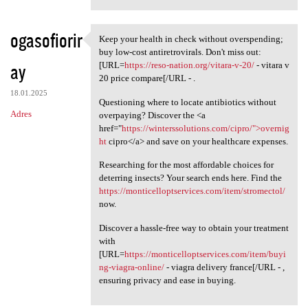
ogasofiorir
Keep your health in check without overspending;
Keep your health in check
buy low-cost antiretrovirals. Don't miss out:
ay
[URL=
https://reso-nation.org/vitara-v-20/
- vitara v
20 price compare[/URL - .
18.01.2025
Questioning where to locate antibiotics without
Adres
overpaying? Discover the <a
href="
https://winterssolutions.com/cipro/">overnig
ht
cipro</a> and save on your healthcare expenses.
Researching for the most affordable choices for
deterring insects? Your search ends here. Find the
https://monticelloptservices.com/item/stromectol/
now.
Discover a hassle-free way to obtain your treatment
with
[URL=
https://monticelloptservices.com/item/buyi
ng-viagra-online/
- viagra delivery france[/URL - ,
ensuring privacy and ease in buying.