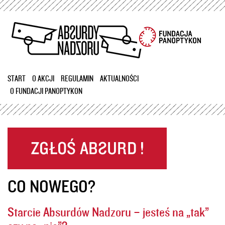
Przejdź
do
treści
START
O AKCJI
REGULAMIN
AKTUALNOŚCI
O FUNDACJI PANOPTYKON
CO NOWEGO?
Starcie Absurdów Nadzoru – jesteś na „tak”