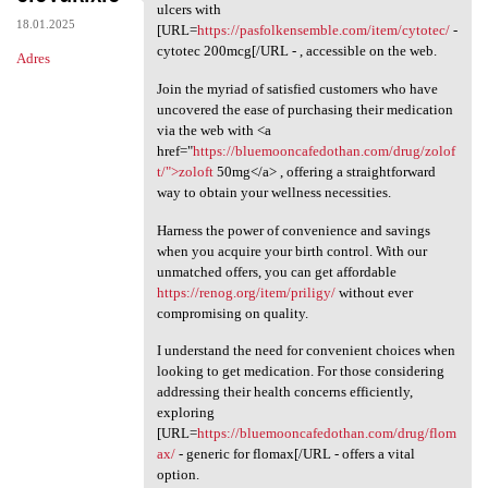
Explore your alternatives for
ulcers with
18.01.2025
[URL=
https://pasfolkensemble.com/item/cytotec/
-
cytotec 200mcg[/URL - , accessible on the web.
Adres
Join the myriad of satisfied customers who have
uncovered the ease of purchasing their medication
via the web with <a
href="
https://bluemooncafedothan.com/drug/zolof
t/">zoloft
50mg</a> , offering a straightforward
way to obtain your wellness necessities.
Harness the power of convenience and savings
when you acquire your birth control. With our
unmatched offers, you can get affordable
https://renog.org/item/priligy/
without ever
compromising on quality.
I understand the need for convenient choices when
looking to get medication. For those considering
addressing their health concerns efficiently,
exploring
[URL=
https://bluemooncafedothan.com/drug/flom
ax/
- generic for flomax[/URL - offers a vital
option.