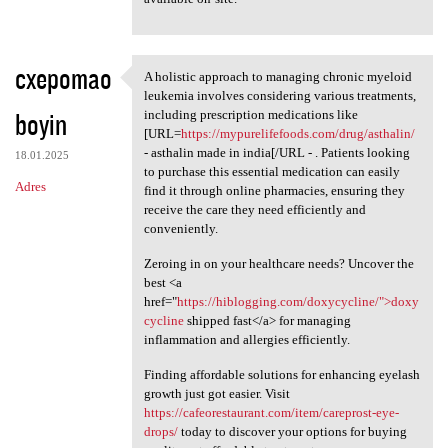
cxepomao
A holistic approach to managing chronic myeloid
A holistic approach to
leukemia involves considering various treatments,
boyin
including prescription medications like
[URL=
https://mypurelifefoods.com/drug/asthalin/
- asthalin made in india[/URL - . Patients looking
18.01.2025
to purchase this essential medication can easily
Adres
find it through online pharmacies, ensuring they
receive the care they need efficiently and
conveniently.
Zeroing in on your healthcare needs? Uncover the
best <a
href="
https://hiblogging.com/doxycycline/">doxy
cycline
shipped fast</a> for managing
inflammation and allergies efficiently.
Finding affordable solutions for enhancing eyelash
growth just got easier. Visit
https://cafeorestaurant.com/item/careprost-eye-
drops/
today to discover your options for buying