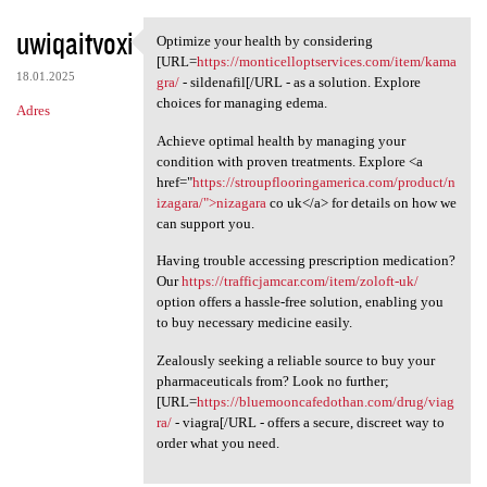
uwiqaitvoxi
Optimize your health by considering
Optimize your health by
[URL=
https://monticelloptservices.com/item/kama
18.01.2025
gra/
- sildenafil[/URL - as a solution. Explore
choices for managing edema.
Adres
Achieve optimal health by managing your
condition with proven treatments. Explore <a
href="
https://stroupflooringamerica.com/product/n
izagara/">nizagara
co uk</a> for details on how we
can support you.
Having trouble accessing prescription medication?
Our
https://trafficjamcar.com/item/zoloft-uk/
option offers a hassle-free solution, enabling you
to buy necessary medicine easily.
Zealously seeking a reliable source to buy your
pharmaceuticals from? Look no further;
[URL=
https://bluemooncafedothan.com/drug/viag
ra/
- viagra[/URL - offers a secure, discreet way to
order what you need.