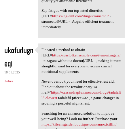
quality yet affordable treatments.
Zap fatigue with our top-rated diuretics,
[URL=
https://5g-emf.com/drug/stromectol/
-
stromectol[/URL - . Acquire efficient treatment
immediately.
ukofudugn
I located a method to obtain
I located a method to obtain
[URL=
https://pasfolkensemble.com/item/nizagara/
eqi
- nizagara without a doctor[/URL - , making it more
straightforward for everyone to access crucial
nutritional supplements.
18.01.2025
Adres
Never overlook your need for effective rest aid.
Find out about the revolutionary <a
href="
https://cassandraplummer.com/drugs/tadalafi
l/">lowest
tadalafil prices</a> , a game changer in
securing a peaceful night's rest.
Searching for an enhanced solution to improve
your well-being? Look no further! Purchase your
https://kileensgardenboutique.com/amoxicillin/