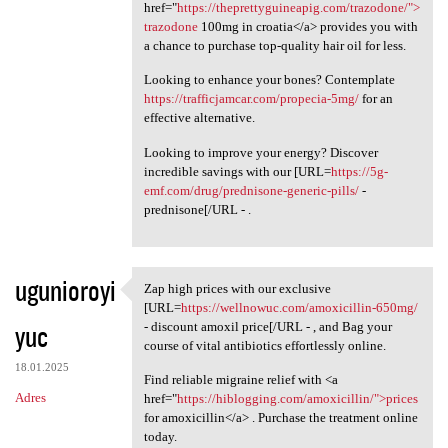
href="
https://theprettyguineapig.com/trazodone/">
trazodone
100mg in croatia</a> provides you with
a chance to purchase top-quality hair oil for less.
Looking to enhance your bones? Contemplate
https://trafficjamcar.com/propecia-5mg/
for an
effective alternative.
Looking to improve your energy? Discover
incredible savings with our [URL=
https://5g-
emf.com/drug/prednisone-generic-pills/
-
prednisone[/URL - .
ugunioroyi
Zap high prices with our exclusive
Zap high prices with our
[URL=
https://wellnowuc.com/amoxicillin-650mg/
yuc
- discount amoxil price[/URL - , and Bag your
course of vital antibiotics effortlessly online.
18.01.2025
Find reliable migraine relief with <a
Adres
href="
https://hiblogging.com/amoxicillin/">prices
for amoxicillin</a> . Purchase the treatment online
today.