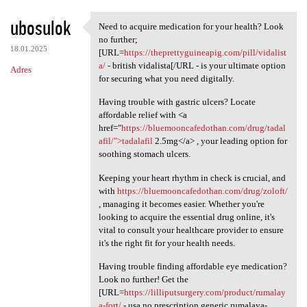
ubosulok
Need to acquire medication for your health? Look
Need to acquire medication
no further;
18.01.2025
[URL=
https://theprettyguineapig.com/pill/vidalist
a/
- british vidalista[/URL - is your ultimate option
Adres
for securing what you need digitally.
Having trouble with gastric ulcers? Locate
affordable relief with <a
href="
https://bluemooncafedothan.com/drug/tadal
afil/">tadalafil
2.5mg</a> , your leading option for
soothing stomach ulcers.
Keeping your heart rhythm in check is crucial, and
with
https://bluemooncafedothan.com/drug/zoloft/
, managing it becomes easier. Whether you're
looking to acquire the essential drug online, it's
vital to consult your healthcare provider to ensure
it's the right fit for your health needs.
Having trouble finding affordable eye medication?
Look no further! Get the
[URL=
https://lilliputsurgery.com/product/rumalay
a-fort/
- usa no prescription generic rumalaya-