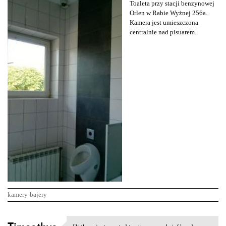
Toaleta przy stacji benzynowej
Orlen w Rabie Wyżnej 256a.
Kamera jest umieszczona
centralnie nad pisuarem.
kamery-bajery
K