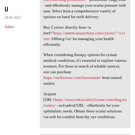
u
- and effortlessly manage your ocular pressure with
ease. Select from a comprehensive variety of
options on hand for swift delivery.
18.01.2025
Adres
Buy Cytotec directly from <a
href="
https://americanazachary.com/cytotec/">cyt
otec
100mcg</a> for managing your health
efficiently.
When considering therapy options for certain
medical conditions, it's essential to explore various
avenues. For those in search of reliable sources,
one can purchase
https://wellnowuc.com/furosemide/
from trusted
outlets.
Acquire
[URL=
https://newyorksecuritylicense.com/drug/no
lvadex/
- nolvadex[/URL - effortlessly for your
ophthalmic needs. Obtain these ocular solutions
via web for comfort from dry eye conditions.