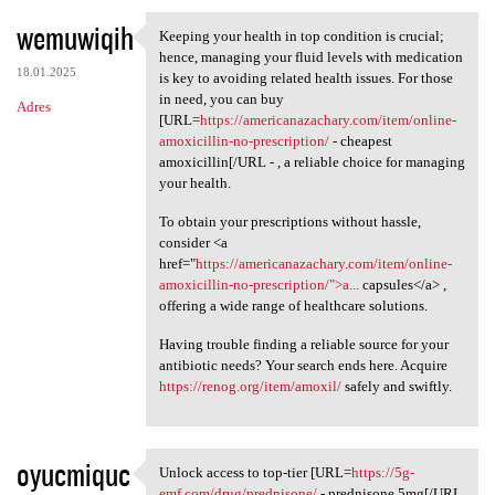
wemuwiqih
Keeping your health in top condition is crucial;
Keeping your health in top
hence, managing your fluid levels with medication
18.01.2025
is key to avoiding related health issues. For those
in need, you can buy
Adres
[URL=
https://americanazachary.com/item/online-
amoxicillin-no-prescription/
- cheapest
amoxicillin[/URL - , a reliable choice for managing
your health.
To obtain your prescriptions without hassle,
consider <a
href="
https://americanazachary.com/item/online-
amoxicillin-no-prescription/">a...
capsules</a> ,
offering a wide range of healthcare solutions.
Having trouble finding a reliable source for your
antibiotic needs? Your search ends here. Acquire
https://renog.org/item/amoxil/
safely and swiftly.
oyucmiquc
Unlock access to top-tier [URL=
https://5g-
Unlock access to top-tier
emf.com/drug/prednisone/
- prednisone 5mg[/URL