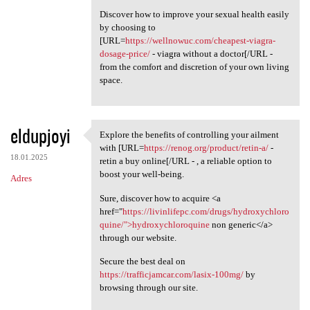
Discover how to improve your sexual health easily
by choosing to
[URL=
https://wellnowuc.com/cheapest-viagra-
dosage-price/
- viagra without a doctor[/URL -
from the comfort and discretion of your own living
space.
eldupjoyi
Explore the benefits of controlling your ailment
Explore the benefits of
with [URL=
https://renog.org/product/retin-a/
-
18.01.2025
retin a buy online[/URL - , a reliable option to
boost your well-being.
Adres
Sure, discover how to acquire <a
href="
https://livinlifepc.com/drugs/hydroxychloro
quine/">hydroxychloroquine
non generic</a>
through our website.
Secure the best deal on
https://trafficjamcar.com/lasix-100mg/
by
browsing through our site.