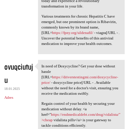
today and experience a revolutionary
transformation in your life.
Various treatments for chronic Hepatitis C have
emerged, but one prominent option is Ribavirin,
commonly known by its brand name,
[URL=
https://fpny.org/sildenafil/
- viagra[/URL - .
Uncover the potential benefits of this antiviral
medication to improve your health outcomes.
ovuqciutuj
In need of Doxycycline? Get your dose without
In need of Doxycycline? Get
hassle
u
[URL=
https://driverstestingmi.com/doxycycline-
price/
- doxycycline price[/URL - . Available
without the need for a doctor's visit, ensuring you
18.01.2025
receive the medication swiftly.
Adres
Regain control of your health by securing your
medication without delay. <a
href="
https://endmedicaldebt.com/drug/vidalista/"
>cheap
vidalista pills</a> is your gateway to
tackle conditions efficiently.