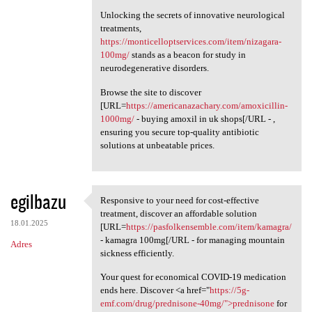
Unlocking the secrets of innovative neurological
treatments,
https://monticelloptservices.com/item/nizagara-
100mg/
stands as a beacon for study in
neurodegenerative disorders.
Browse the site to discover
[URL=
https://americanazachary.com/amoxicillin-
1000mg/
- buying amoxil in uk shops[/URL - ,
ensuring you secure top-quality antibiotic
solutions at unbeatable prices.
egilbazu
Responsive to your need for cost-effective
Responsive to your need for
treatment, discover an affordable solution
18.01.2025
[URL=
https://pasfolkensemble.com/item/kamagra/
- kamagra 100mg[/URL - for managing mountain
Adres
sickness efficiently.
Your quest for economical COVID-19 medication
ends here. Discover <a href="
https://5g-
emf.com/drug/prednisone-40mg/">prednisone
for