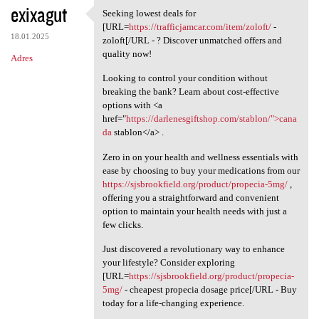
exixagut
Seeking lowest deals for
Seeking lowest deals for [URL
[URL=
https://trafficjamcar.com/item/zoloft/
-
18.01.2025
zoloft[/URL - ? Discover unmatched offers and
quality now!
Adres
Looking to control your condition without
breaking the bank? Learn about cost-effective
options with <a
href="
https://darlenesgiftshop.com/stablon/">cana
da
stablon</a> .
Zero in on your health and wellness essentials with
ease by choosing to buy your medications from our
https://sjsbrookfield.org/product/propecia-5mg/
,
offering you a straightforward and convenient
option to maintain your health needs with just a
few clicks.
Just discovered a revolutionary way to enhance
your lifestyle? Consider exploring
[URL=
https://sjsbrookfield.org/product/propecia-
5mg/
- cheapest propecia dosage price[/URL - Buy
today for a life-changing experience.