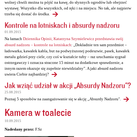
wolnej chwili można tu pójść na kawę, do słynnych ogrodów lub obejrzeć
wystawę. Wszystko dla wszystkich, od ręki i na miejscu. No tak, ale najpierw
trzeba się dostać do środka.
Kontrole na lotniskach i absurdy nadzoru
01.09.2015
Na łamach
Dziennika Opinii, Katarzyna Szymielewicz przedstawia swój
absurd nadzoru – kontrole na lotniskach
: „Dokładnie ten sam przedmiot –
ładowarka, kawałek kabla, but na podwyższonej podeszwie, pasek, kawałek
metalu gdzieś przy ciele, czy coś w kształcie tuby – raz uruchamia sygnał
ostrzegawczy i oznacza stracone 15 minut na dodatkowe sprawdzenie, a
innym razem okazuje się zupełnie niewidzialny”. A jaki absurd nadzoru
uwiera Ciebie najbardziej?
Jak wziąć udział w akcji „Absurdy Nadzoru"?
25.08.2015
Poznaj 5 sposobów na zaangażowanie się w akcję „Absurdy Nadzoru".
Kamera w toalecie
10.09.2015
Nadesłany przez:
F.Sz