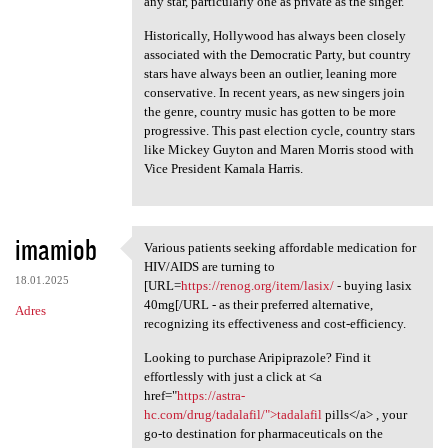
any star, particularly one as private as the singer.
Historically, Hollywood has always been closely
associated with the Democratic Party, but country
stars have always been an outlier, leaning more
conservative. In recent years, as new singers join
the genre, country music has gotten to be more
progressive. This past election cycle, country stars
like Mickey Guyton and Maren Morris stood with
Vice President Kamala Harris.
imamiob
Various patients seeking affordable medication for
Various patients seeking
HIV/AIDS are turning to
18.01.2025
[URL=
https://renog.org/item/lasix/
- buying lasix
40mg[/URL - as their preferred alternative,
Adres
recognizing its effectiveness and cost-efficiency.
Looking to purchase Aripiprazole? Find it
effortlessly with just a click at <a
href="
https://astra-
hc.com/drug/tadalafil/">tadalafil
pills</a> , your
go-to destination for pharmaceuticals on the