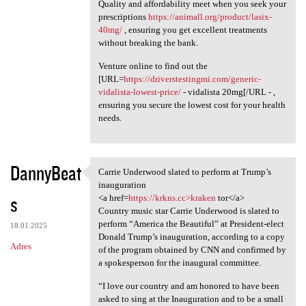
Quality and affordability meet when you seek your
prescriptions
https://animall.org/product/lasix-
40mg/
, ensuring you get excellent treatments
without breaking the bank.
Venture online to find out the
[URL=
https://driverstestingmi.com/generic-
vidalista-lowest-price/
- vidalista 20mg[/URL - ,
ensuring you secure the lowest cost for your health
needs.
DannyBeat
Carrie Underwood slated to perform at Trump’s
Carrie Underwood slated to
inauguration
s
<a href=
https://krkns.cc>kraken
tor</a>
Country music star Carrie Underwood is slated to
perform “America the Beautiful” at President-elect
18.01.2025
Donald Trump’s inauguration, according to a copy
Adres
of the program obtained by CNN and confirmed by
a spokesperson for the inaugural committee.
“I love our country and am honored to have been
asked to sing at the Inauguration and to be a small