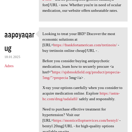
fort[/URL - now. Whether you're in need of ocular
medication, our website offers unbeatable rates.
aapoyaqar
Looking to treat your IBD? Discover the most
Looking to treat your IBD?
economic solutions at
ug
[URL=
https://frankfortamerican.com/tretinoin/
-
buy tretinoin online cheap[/URL - .
18.01.2025
Before you consider buying antipsychotic
Adres
medication, learn how to securely procure <a
href="
https://sjsbrookfield.org/product/propecia-
5mg/">propecia
5mg</a> .
X-ray your options carefully when you consider to
acquire medication online. Explore
https://astra-
hc.com/drug/tadalafil/
safely and responsibly.
Need to purchase effective treatment for
hypertension? Visit our
[URL=
https://monticelloptservices.com/bentyl/
-
bentyl 20mg[/URL - for high-quality options
available on-site.