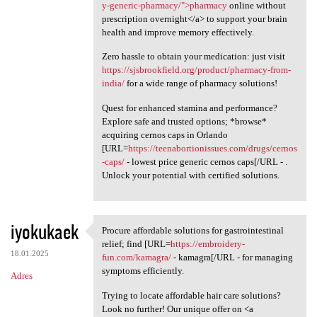
y-generic-pharmacy/">pharmacy
online without
prescription overnight</a> to support your brain
health and improve memory effectively.
Zero hassle to obtain your medication: just visit
https://sjsbrookfield.org/product/pharmacy-from-
india/
for a wide range of pharmacy solutions!
Quest for enhanced stamina and performance?
Explore safe and trusted options; *browse*
acquiring cernos caps in Orlando
[URL=
https://teenabortionissues.com/drugs/cernos
-caps/
- lowest price generic cernos caps[/URL - .
Unlock your potential with certified solutions.
iyokukaek
Procure affordable solutions for gastrointestinal
Procure affordable solutions
relief; find [URL=
https://embroidery-
18.01.2025
fun.com/kamagra/
- kamagra[/URL - for managing
symptoms efficiently.
Adres
Trying to locate affordable hair care solutions?
Look no further! Our unique offer on <a