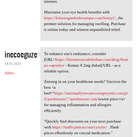
internet.
Maximize your eye health benefits with
https://kileensgardenboutique.com/bentyl/
, the
premier solution for managing swelling. Purchase
it online today and witness unparalleled relief.
inecoeguze
To enhance one's endurance, consider
To enhance one's endurance,
[URL=
https://bluemooncafedothan.com/drug/flom
18.01.2025
ax-capsules/
- flomax 0.2mg dubai[/URL - as a
reliable option.
Adres
Zeroing in on your healthcare needs? Uncover the
best <a
href="
https://minimallyinvasivesurgerymis.com/pi
ll/prednisone/">prednisone.com
lowest price</a>
for managing inflammation and allergies
efficiently.
"Quickly find discounts on your next purchase
with
https://trafficjamcar.com/cytotec/
. Slash
prices effortlessly on crucial medication."