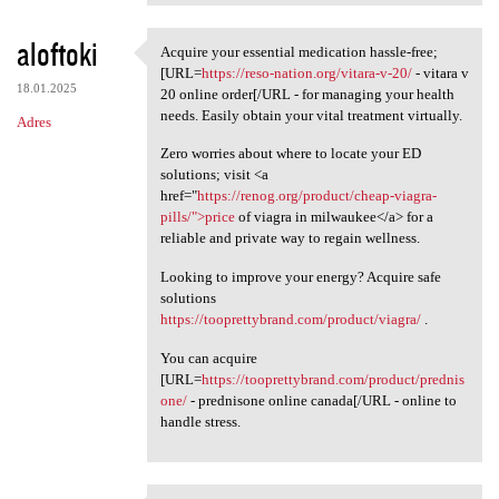
aloftoki
Acquire your essential medication hassle-free;
Acquire your essential
[URL=
https://reso-nation.org/vitara-v-20/
- vitara v
18.01.2025
20 online order[/URL - for managing your health
needs. Easily obtain your vital treatment virtually.
Adres
Zero worries about where to locate your ED
solutions; visit <a
href="
https://renog.org/product/cheap-viagra-
pills/">price
of viagra in milwaukee</a> for a
reliable and private way to regain wellness.
Looking to improve your energy? Acquire safe
solutions
https://tooprettybrand.com/product/viagra/
.
You can acquire
[URL=
https://tooprettybrand.com/product/prednis
one/
- prednisone online canada[/URL - online to
handle stress.