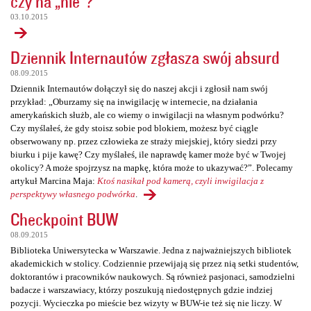
czy na „nie”?
03.10.2015
Dziennik Internautów zgłasza swój absurd
08.09.2015
Dziennik Internautów dołączył się do naszej akcji i zgłosił nam swój
przykład: „Oburzamy się na inwigilację w internecie, na działania
amerykańskich służb, ale co wiemy o inwigilacji na własnym podwórku?
Czy myślałeś, że gdy stoisz sobie pod blokiem, możesz być ciągle
obserwowany np. przez człowieka ze straży miejskiej, który siedzi przy
biurku i pije kawę? Czy myślałeś, ile naprawdę kamer może być w Twojej
okolicy? A może spojrzysz na mapkę, która może to ukazywać?”. Polecamy
artykuł Marcina Maja:
Ktoś nasikał pod kamerą, czyli inwigilacja z
perspektywy własnego podwórka
.
Checkpoint BUW
08.09.2015
Biblioteka Uniwersytecka w Warszawie. Jedna z najważniejszych bibliotek
akademickich w stolicy. Codziennie przewijają się przez nią setki studentów,
doktorantów i pracowników naukowych. Są również pasjonaci, samodzielni
badacze i warszawiacy, którzy poszukują niedostępnych gdzie indziej
pozycji. Wycieczka po mieście bez wizyty w BUW-ie też się nie liczy. W