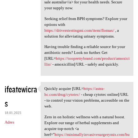
sale australia</a> for your health needs. Secure
your supply now.
Seeking relief from BPH symptoms? Explore your
options with
https://driverstestingmi.com/item/flomax/
, a
solution for alleviating urinary symptoms.
Having trouble finding a reliable source for your
antibiotic needs? Look no further. Get
[URL=
https://tooprettybrand.com/product/amoxici
llin/
- amoxicillin[/URL - safely and quickly.
ifeatewicra
Quickly acquire [URL=
https://astra-
Quickly acquire [URL=https:/
hc.com/drug/cytotec/
- cheap cytotec online[/URL
s
- to control your vision problems, accessible on the
web.
18.01.2025
Zero in on holistic wellness with a natural boost.
Adres
Explore our range of herbal supplements and
acquire top-notch <a
href="
https://minimallyinvasivesurgerymis.com/bu