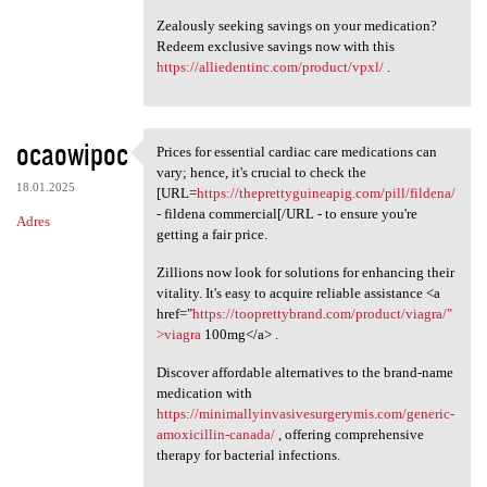
Zealously seeking savings on your medication?
Redeem exclusive savings now with this
https://alliedentinc.com/product/vpxl/
.
ocaowipoc
Prices for essential cardiac care medications can
Prices for essential cardiac
vary; hence, it's crucial to check the
18.01.2025
[URL=
https://theprettyguineapig.com/pill/fildena/
- fildena commercial[/URL - to ensure you're
Adres
getting a fair price.
Zillions now look for solutions for enhancing their
vitality. It's easy to acquire reliable assistance <a
href="
https://tooprettybrand.com/product/viagra/"
>viagra
100mg</a> .
Discover affordable alternatives to the brand-name
medication with
https://minimallyinvasivesurgerymis.com/generic-
amoxicillin-canada/
, offering comprehensive
therapy for bacterial infections.