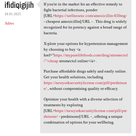
ifidiqigijih
If you're in the market for an effective remedy to
If you're in the market for
fight bacterial infections, ponder
18.01.2025
[URL=
https://wellnowuc.com/amoxicillin-650mg/
- cheapest amoxicillin[/URL - . This drug is widely
Adres
recognized for its potency against a broad range of
bacteria.
X-plore your options for hypertension management
by choosing to buy <a
href="
https://mypurelifefoods.com/drug/stromectol
/">cheap
stromectol online</a> .
Purchase affordable drugs safely and easily online.
Get your health solutions, including
https://newyorksecuritylicense.com/pill/prednison
e/
, without compromising quality or efficacy.
Optimize your health with a diverse selection of
treatments by exploring
[URL=
https://newyorksecuritylicense.com/pill/pre
dnisone/
- prednisone[/URL - , offering a unique
combination of options for your wellbeing.