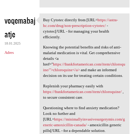
voqemabaj
Buy Cytotec directly from [URL=
https://astra-
Buy Cytotec directly from
hc.com/drug/non-prescription-cytotec/
-
atje
cytotec[/URL - for managing your health
efficiently.
18.01.2025
Knowing the potential benefits and risks of anti-
Adres
malarial medication is vital. Get comprehensive
details <a
href="
https://frankfortamerican.com/item/chloroqu
ine/">chloroquine</a>
and make an informed
decision on its use for treating certain conditions.
Replenish your pharmacy easily with
https://frankfortamerican.com/item/chloroquine/
,
to secure consistent care.
Questioning where to find anxiety medication?
Look no further and
[URL=
https://minimallyinvasivesurgerymis.com/g
eneric-amoxicillin-canada/
- amoxicillin generic
pills[/URL - for a dependable solution.