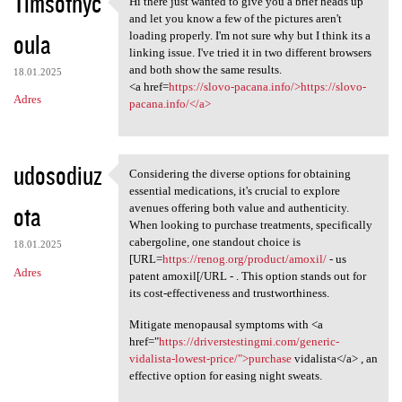
Timsothyc
Hi there just wanted to give you a brief heads up
Hi there just wanted to give
o
and let you know a few of the pictures aren't
oula
m
loading properly. I'm not sure why but I think its a
linking issue. I've tried it in two different browsers
e
and both show the same results.
18.01.2025
n
<a href=
https://slovo-pacana.info/>https://slovo-
Adres
pacana.info/</a>
t
a
r
udosodiuz
Considering the diverse options for obtaining
Considering the diverse
z
essential medications, it's crucial to explore
ota
avenues offering both value and authenticity.
e
When looking to purchase treatments, specifically
cabergoline, one standout choice is
18.01.2025
[URL=
https://renog.org/product/amoxil/
- us
Adres
patent amoxil[/URL - . This option stands out for
its cost-effectiveness and trustworthiness.
Mitigate menopausal symptoms with <a
href="
https://driverstestingmi.com/generic-
vidalista-lowest-price/">purchase
vidalista</a> , an
effective option for easing night sweats.