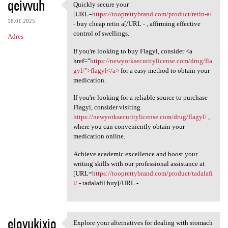
qeivvuh
Quickly secure your
Quickly secure your [URL
[URL=
https://tooprettybrand.com/product/retin-a/
18.01.2025
- buy cheap retin a[/URL - , affirming effective
control of swellings.
Adres
If you're looking to buy Flagyl, consider <a
href="
https://newyorksecuritylicense.com/drug/fla
gyl/">flagyl</a>
for a easy method to obtain your
medication.
If you're looking for a reliable source to purchase
Flagyl, consider visiting
https://newyorksecuritylicense.com/drug/flagyl/
,
where you can conveniently obtain your
medication online.
Achieve academic excellence and boost your
writing skills with our professional assistance at
[URL=
https://tooprettybrand.com/product/tadalafi
l/
- tadalafil buy[/URL - .
elovukixio
Explore your alternatives for dealing with stomach