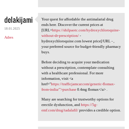
delakijami
Your quest for affordable the antimalarial drug
Your quest for affordable the
ends here. Discover the current prices at
18.01.2025
[URL=
https://shilpaotc.com/hydroxychloroquine-
without-dr-prescription/
-
Adres
hydroxychloroquine.com lowest price[/URL - ,
your preferred source for budget-friendly pharmacy
buys.
Before deciding to acquire your medication
without a prescription, contemplate consulting
with a healthcare professional. For more
information, visit <a
href="
https://trafficjamcar.com/generic-flomax-
from-india/">purchase
0.4mg flomax</a> .
Many are searching for trustworthy options for
erectile dysfunction, and
https://5g-
emf.com/drug/tadalafil/
provides a credible option.