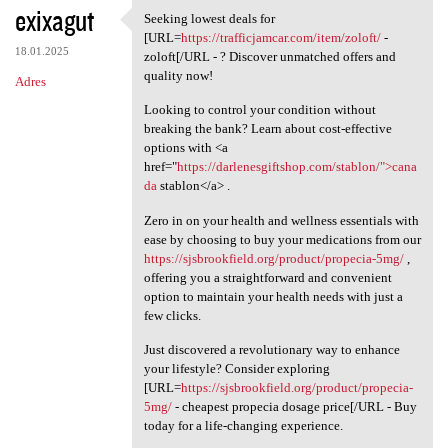
exixagut
Seeking lowest deals for
Seeking lowest deals for [URL
[URL=
https://trafficjamcar.com/item/zoloft/
-
18.01.2025
zoloft[/URL - ? Discover unmatched offers and
quality now!
Adres
Looking to control your condition without
breaking the bank? Learn about cost-effective
options with <a
href="
https://darlenesgiftshop.com/stablon/">cana
da
stablon</a> .
Zero in on your health and wellness essentials with
ease by choosing to buy your medications from our
https://sjsbrookfield.org/product/propecia-5mg/
,
offering you a straightforward and convenient
option to maintain your health needs with just a
few clicks.
Just discovered a revolutionary way to enhance
your lifestyle? Consider exploring
[URL=
https://sjsbrookfield.org/product/propecia-
5mg/
- cheapest propecia dosage price[/URL - Buy
today for a life-changing experience.