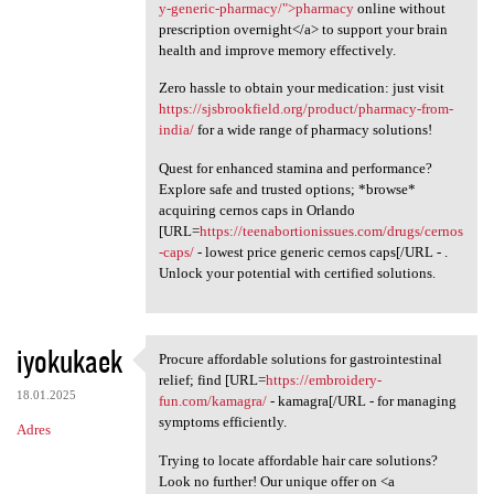
y-generic-pharmacy/">pharmacy
online without
prescription overnight</a> to support your brain
health and improve memory effectively.
Zero hassle to obtain your medication: just visit
https://sjsbrookfield.org/product/pharmacy-from-
india/
for a wide range of pharmacy solutions!
Quest for enhanced stamina and performance?
Explore safe and trusted options; *browse*
acquiring cernos caps in Orlando
[URL=
https://teenabortionissues.com/drugs/cernos
-caps/
- lowest price generic cernos caps[/URL - .
Unlock your potential with certified solutions.
iyokukaek
Procure affordable solutions for gastrointestinal
Procure affordable solutions
relief; find [URL=
https://embroidery-
18.01.2025
fun.com/kamagra/
- kamagra[/URL - for managing
symptoms efficiently.
Adres
Trying to locate affordable hair care solutions?
Look no further! Our unique offer on <a