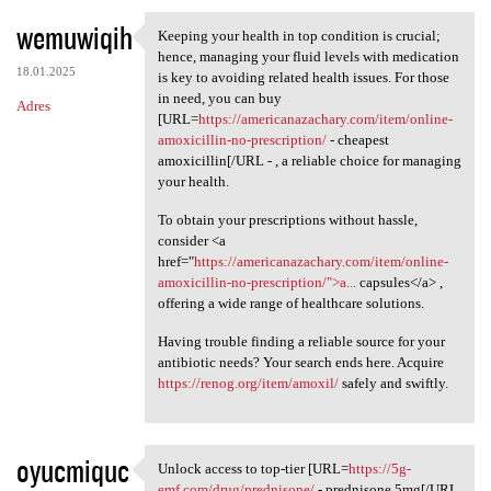
wemuwiqih
Keeping your health in top condition is crucial;
Keeping your health in top
hence, managing your fluid levels with medication
18.01.2025
is key to avoiding related health issues. For those
in need, you can buy
Adres
[URL=
https://americanazachary.com/item/online-
amoxicillin-no-prescription/
- cheapest
amoxicillin[/URL - , a reliable choice for managing
your health.
To obtain your prescriptions without hassle,
consider <a
href="
https://americanazachary.com/item/online-
amoxicillin-no-prescription/">a...
capsules</a> ,
offering a wide range of healthcare solutions.
Having trouble finding a reliable source for your
antibiotic needs? Your search ends here. Acquire
https://renog.org/item/amoxil/
safely and swiftly.
oyucmiquc
Unlock access to top-tier [URL=
https://5g-
Unlock access to top-tier
emf.com/drug/prednisone/
- prednisone 5mg[/URL