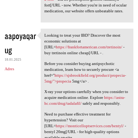
fort[/URL - now. Whether you're in need of ocular
medication, our website offers unbeatable rates.
aapoyaqar
Looking to treat your IBD? Discover the most
Looking to treat your IBD?
economic solutions at
ug
[URL=
https://frankfortamerican.com/tretinoin/
-
buy tretinoin online cheap[/URL - .
18.01.2025
Before you consider buying antipsychotic
Adres
medication, learn how to securely procure <a
href="
https://sjsbrookfield.org/product/propecia-
5mg/">propecia
5mg</a> .
X-ray your options carefully when you consider to
acquire medication online. Explore
https://astra-
hc.com/drug/tadalafil/
safely and responsibly.
Need to purchase effective treatment for
hypertension? Visit our
[URL=
https://monticelloptservices.com/bentyl/
-
bentyl 20mg[/URL - for high-quality options
available on-site.