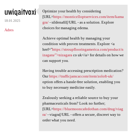
uwiqaitvoxi
Optimize your health by considering
Optimize your health by
[URL=
https://monticelloptservices.com/item/kama
18.01.2025
gra/
- sildenafil[/URL - as a solution. Explore
choices for managing edema.
Adres
Achieve optimal health by managing your
condition with proven treatments. Explore <a
href="
https://stroupflooringamerica.com/product/n
izagara/">nizagara
co uk</a> for details on how we
can support you.
Having trouble accessing prescription medication?
Our
https://trafficjamcar.com/item/zoloft-uk/
option offers a hassle-free solution, enabling you
to buy necessary medicine easily.
Zealously seeking a reliable source to buy your
pharmaceuticals from? Look no further;
[URL=
https://bluemooncafedothan.com/drug/viag
ra/
- viagra[/URL - offers a secure, discreet way to
order what you need.