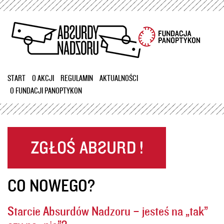
Przejdź
do
treści
START
O AKCJI
REGULAMIN
AKTUALNOŚCI
O FUNDACJI PANOPTYKON
CO NOWEGO?
Starcie Absurdów Nadzoru – jesteś na „tak”