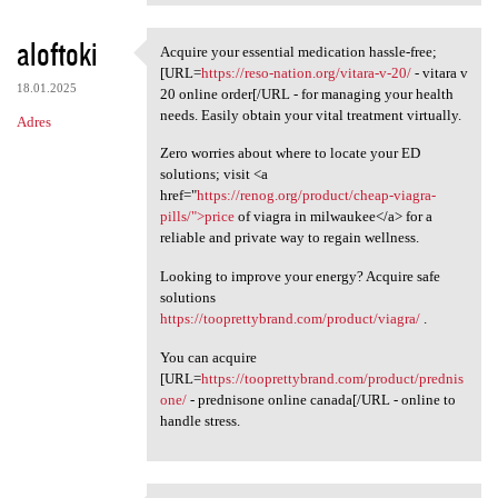
aloftoki
Acquire your essential medication hassle-free;
Acquire your essential
[URL=
https://reso-nation.org/vitara-v-20/
- vitara v
18.01.2025
20 online order[/URL - for managing your health
needs. Easily obtain your vital treatment virtually.
Adres
Zero worries about where to locate your ED
solutions; visit <a
href="
https://renog.org/product/cheap-viagra-
pills/">price
of viagra in milwaukee</a> for a
reliable and private way to regain wellness.
Looking to improve your energy? Acquire safe
solutions
https://tooprettybrand.com/product/viagra/
.
You can acquire
[URL=
https://tooprettybrand.com/product/prednis
one/
- prednisone online canada[/URL - online to
handle stress.