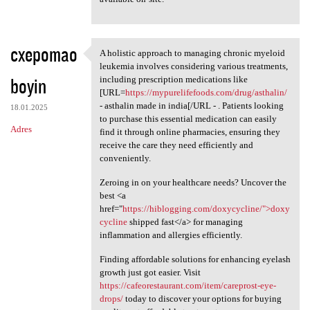
cxepomao
A holistic approach to managing chronic myeloid
A holistic approach to
leukemia involves considering various treatments,
boyin
including prescription medications like
[URL=
https://mypurelifefoods.com/drug/asthalin/
- asthalin made in india[/URL - . Patients looking
18.01.2025
to purchase this essential medication can easily
Adres
find it through online pharmacies, ensuring they
receive the care they need efficiently and
conveniently.
Zeroing in on your healthcare needs? Uncover the
best <a
href="
https://hiblogging.com/doxycycline/">doxy
cycline
shipped fast</a> for managing
inflammation and allergies efficiently.
Finding affordable solutions for enhancing eyelash
growth just got easier. Visit
https://cafeorestaurant.com/item/careprost-eye-
drops/
today to discover your options for buying