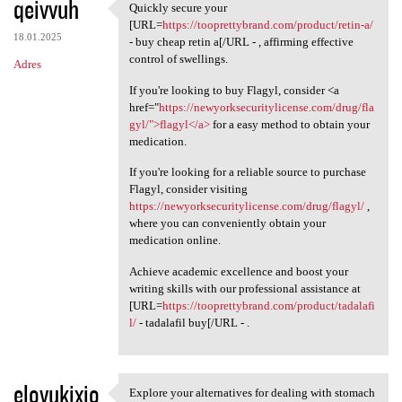
qeivvuh
Quickly secure your
Quickly secure your [URL
[URL=
https://tooprettybrand.com/product/retin-a/
18.01.2025
- buy cheap retin a[/URL - , affirming effective
control of swellings.
Adres
If you're looking to buy Flagyl, consider <a
href="
https://newyorksecuritylicense.com/drug/fla
gyl/">flagyl</a>
for a easy method to obtain your
medication.
If you're looking for a reliable source to purchase
Flagyl, consider visiting
https://newyorksecuritylicense.com/drug/flagyl/
,
where you can conveniently obtain your
medication online.
Achieve academic excellence and boost your
writing skills with our professional assistance at
[URL=
https://tooprettybrand.com/product/tadalafi
l/
- tadalafil buy[/URL - .
elovukixio
Explore your alternatives for dealing with stomach