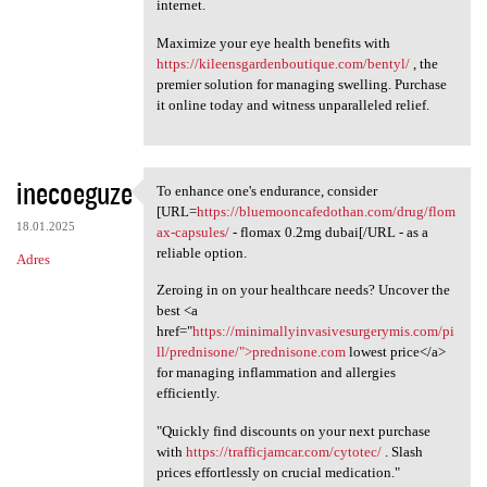
internet.
Maximize your eye health benefits with
https://kileensgardenboutique.com/bentyl/
, the
premier solution for managing swelling. Purchase
it online today and witness unparalleled relief.
inecoeguze
To enhance one's endurance, consider
To enhance one's endurance,
[URL=
https://bluemooncafedothan.com/drug/flom
18.01.2025
ax-capsules/
- flomax 0.2mg dubai[/URL - as a
reliable option.
Adres
Zeroing in on your healthcare needs? Uncover the
best <a
href="
https://minimallyinvasivesurgerymis.com/pi
ll/prednisone/">prednisone.com
lowest price</a>
for managing inflammation and allergies
efficiently.
"Quickly find discounts on your next purchase
with
https://trafficjamcar.com/cytotec/
. Slash
prices effortlessly on crucial medication."