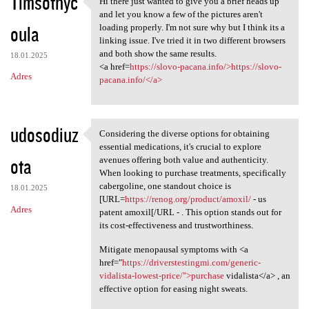
Timsothyc
Hi there just wanted to give you a brief heads up
Hi there just wanted to give
o
and let you know a few of the pictures aren't
oula
m
loading properly. I'm not sure why but I think its a
linking issue. I've tried it in two different browsers
e
and both show the same results.
18.01.2025
n
<a href=
https://slovo-pacana.info/>https://slovo-
Adres
pacana.info/</a>
t
a
r
udosodiuz
Considering the diverse options for obtaining
Considering the diverse
z
essential medications, it's crucial to explore
ota
avenues offering both value and authenticity.
e
When looking to purchase treatments, specifically
cabergoline, one standout choice is
18.01.2025
[URL=
https://renog.org/product/amoxil/
- us
Adres
patent amoxil[/URL - . This option stands out for
its cost-effectiveness and trustworthiness.
Mitigate menopausal symptoms with <a
href="
https://driverstestingmi.com/generic-
vidalista-lowest-price/">purchase
vidalista</a> , an
effective option for easing night sweats.