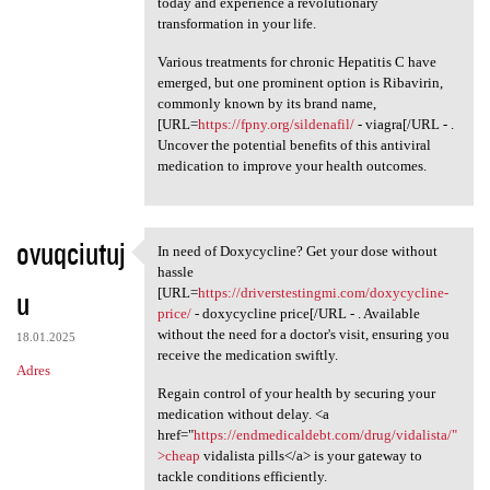
today and experience a revolutionary
transformation in your life.
Various treatments for chronic Hepatitis C have
emerged, but one prominent option is Ribavirin,
commonly known by its brand name,
[URL=
https://fpny.org/sildenafil/
- viagra[/URL - .
Uncover the potential benefits of this antiviral
medication to improve your health outcomes.
ovuqciutuj
In need of Doxycycline? Get your dose without
In need of Doxycycline? Get
hassle
u
[URL=
https://driverstestingmi.com/doxycycline-
price/
- doxycycline price[/URL - . Available
without the need for a doctor's visit, ensuring you
18.01.2025
receive the medication swiftly.
Adres
Regain control of your health by securing your
medication without delay. <a
href="
https://endmedicaldebt.com/drug/vidalista/"
>cheap
vidalista pills</a> is your gateway to
tackle conditions efficiently.