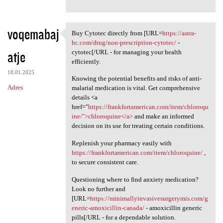
voqemabaj
Buy Cytotec directly from [URL=
https://astra-
Buy Cytotec directly from
hc.com/drug/non-prescription-cytotec/
-
atje
cytotec[/URL - for managing your health
efficiently.
18.01.2025
Knowing the potential benefits and risks of anti-
Adres
malarial medication is vital. Get comprehensive
details <a
href="
https://frankfortamerican.com/item/chloroqu
ine/">chloroquine</a>
and make an informed
decision on its use for treating certain conditions.
Replenish your pharmacy easily with
https://frankfortamerican.com/item/chloroquine/
,
to secure consistent care.
Questioning where to find anxiety medication?
Look no further and
[URL=
https://minimallyinvasivesurgerymis.com/g
eneric-amoxicillin-canada/
- amoxicillin generic
pills[/URL - for a dependable solution.