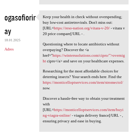
ogasofiorir
Keep your health in check without overspending;
Keep your health in check
buy low-cost antiretrovirals. Don't miss out:
ay
[URL=
https://reso-nation.org/vitara-v-20/
- vitara v
20 price compare[/URL - .
18.01.2025
Questioning where to locate antibiotics without
Adres
overpaying? Discover the <a
href="
https://winterssolutions.com/cipro/">overnig
ht
cipro</a> and save on your healthcare expenses.
Researching for the most affordable choices for
deterring insects? Your search ends here. Find the
https://monticelloptservices.com/item/stromectol/
now.
Discover a hassle-free way to obtain your treatment
with
[URL=
https://monticelloptservices.com/item/buyi
ng-viagra-online/
- viagra delivery france[/URL - ,
ensuring privacy and ease in buying.