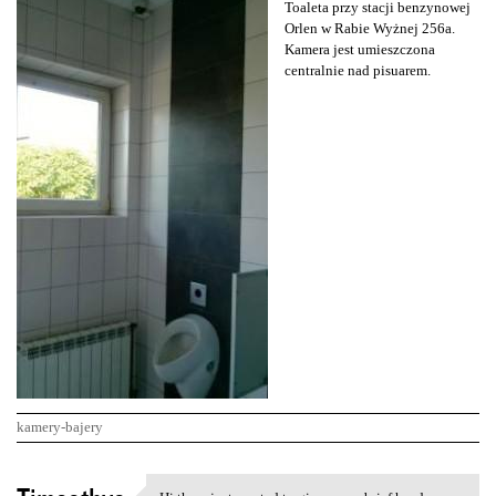
Toaleta przy stacji benzynowej
Orlen w Rabie Wyżnej 256a.
Kamera jest umieszczona
centralnie nad pisuarem.
kamery-bajery
K