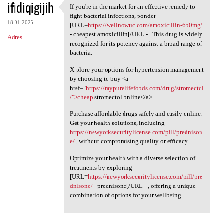
ifidiqigijih
If you're in the market for an effective remedy to
If you're in the market for
fight bacterial infections, ponder
18.01.2025
[URL=
https://wellnowuc.com/amoxicillin-650mg/
- cheapest amoxicillin[/URL - . This drug is widely
Adres
recognized for its potency against a broad range of
bacteria.
X-plore your options for hypertension management
by choosing to buy <a
href="
https://mypurelifefoods.com/drug/stromectol
/">cheap
stromectol online</a> .
Purchase affordable drugs safely and easily online.
Get your health solutions, including
https://newyorksecuritylicense.com/pill/prednison
e/
, without compromising quality or efficacy.
Optimize your health with a diverse selection of
treatments by exploring
[URL=
https://newyorksecuritylicense.com/pill/pre
dnisone/
- prednisone[/URL - , offering a unique
combination of options for your wellbeing.