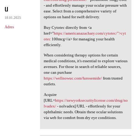
u
- and effortlessly manage your ocular pressure with
ease. Select from a comprehensive variety of
options on hand for swift delivery.
18.01.2025
Adres
Buy Cytotec directly from <a
href="
https://americanazachary.com/cytotec/">cyt
otec
100mcg</a> for managing your health
efficiently.
When considering therapy options for certain
medical conditions, it's essential to explore various
avenues. For those in search of reliable sources,
one can purchase
https://wellnowuc.com/furosemide/
from trusted
outlets.
Acquire
[URL=
https://newyorksecuritylicense.com/drug/no
lvadex/
- nolvadex[/URL - effortlessly for your
ophthalmic needs. Obtain these ocular solutions
via web for comfort from dry eye conditions.