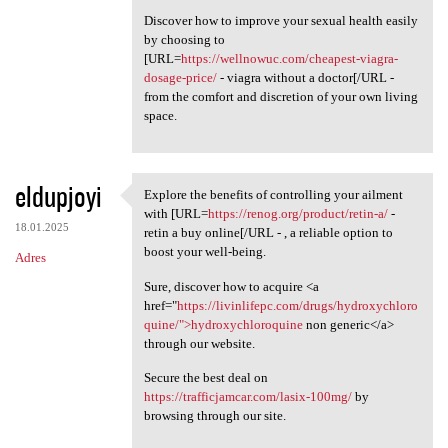
Discover how to improve your sexual health easily
by choosing to
[URL=
https://wellnowuc.com/cheapest-viagra-
dosage-price/
- viagra without a doctor[/URL -
from the comfort and discretion of your own living
space.
eldupjoyi
Explore the benefits of controlling your ailment
Explore the benefits of
with [URL=
https://renog.org/product/retin-a/
-
18.01.2025
retin a buy online[/URL - , a reliable option to
boost your well-being.
Adres
Sure, discover how to acquire <a
href="
https://livinlifepc.com/drugs/hydroxychloro
quine/">hydroxychloroquine
non generic</a>
through our website.
Secure the best deal on
https://trafficjamcar.com/lasix-100mg/
by
browsing through our site.