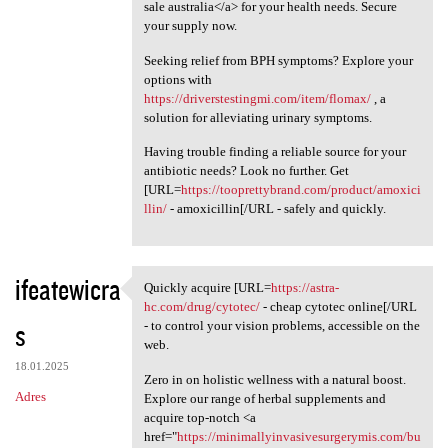
sale australia</a> for your health needs. Secure
your supply now.
Seeking relief from BPH symptoms? Explore your
options with
https://driverstestingmi.com/item/flomax/
, a
solution for alleviating urinary symptoms.
Having trouble finding a reliable source for your
antibiotic needs? Look no further. Get
[URL=
https://tooprettybrand.com/product/amoxici
llin/
- amoxicillin[/URL - safely and quickly.
ifeatewicra
Quickly acquire [URL=
https://astra-
Quickly acquire [URL=https:/
hc.com/drug/cytotec/
- cheap cytotec online[/URL
s
- to control your vision problems, accessible on the
web.
18.01.2025
Zero in on holistic wellness with a natural boost.
Adres
Explore our range of herbal supplements and
acquire top-notch <a
href="
https://minimallyinvasivesurgerymis.com/bu