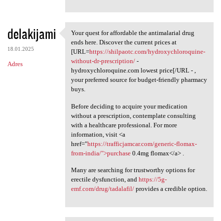
delakijami
Your quest for affordable the antimalarial drug
Your quest for affordable the
ends here. Discover the current prices at
18.01.2025
[URL=
https://shilpaotc.com/hydroxychloroquine-
without-dr-prescription/
-
Adres
hydroxychloroquine.com lowest price[/URL - ,
your preferred source for budget-friendly pharmacy
buys.
Before deciding to acquire your medication
without a prescription, contemplate consulting
with a healthcare professional. For more
information, visit <a
href="
https://trafficjamcar.com/generic-flomax-
from-india/">purchase
0.4mg flomax</a> .
Many are searching for trustworthy options for
erectile dysfunction, and
https://5g-
emf.com/drug/tadalafil/
provides a credible option.