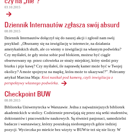
czy na „nie”?
03.10.2015
Dziennik Internautów zgłasza swój absurd
08.09.2015
Dziennik Internautów dołączył się do naszej akcji i zgłosił nam swój
przykład: „Oburzamy się na inwigilację w internecie, na działania
amerykańskich służb, ale co wiemy o inwigilacji na własnym podwórku?
Czy myślałeś, że gdy stoisz sobie pod blokiem, możesz być ciągle
obserwowany np. przez człowieka ze straży miejskiej, który siedzi przy
biurku i pije kawę? Czy myślałeś, ile naprawdę kamer może być w Twojej
okolicy? A może spojrzysz na mapkę, która może to ukazywać?”. Polecamy
artykuł Marcina Maja:
Ktoś nasikał pod kamerą, czyli inwigilacja z
perspektywy własnego podwórka
.
Checkpoint BUW
08.09.2015
Biblioteka Uniwersytecka w Warszawie. Jedna z najważniejszych bibliotek
akademickich w stolicy. Codziennie przewijają się przez nią setki studentów,
doktorantów i pracowników naukowych. Są również pasjonaci, samodzielni
badacze i warszawiacy, którzy poszukują niedostępnych gdzie indziej
pozycji. Wycieczka po mieście bez wizyty w BUW-ie też się nie liczy. W