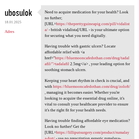
ubosulok
Need to acquire medication for your health? Look
Need to acquire medication
no further;
18.01.2025
[URL=
https://theprettyguineapig.com/pill/vidalist
a/
- british vidalista[/URL - is your ultimate option
Adres
for securing what you need digitally.
Having trouble with gastric ulcers? Locate
affordable relief with <a
href="
https://bluemooncafedothan.com/drug/tadal
afil/">tadalafil
2.5mg</a> , your leading option for
soothing stomach ulcers.
Keeping your heart rhythm in check is crucial, and
with
https://bluemooncafedothan.com/drug/zoloft/
, managing it becomes easier. Whether you're
looking to acquire the essential drug online, it's
vital to consult your healthcare provider to ensure
it's the right fit for your health needs.
Having trouble finding affordable eye medication?
Look no further! Get the
[URL=
https://lilliputsurgery.com/product/rumalay
a-fort/
- usa no prescription generic rumalaya-