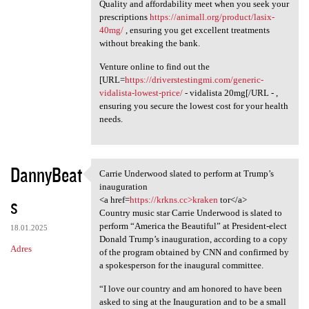
Quality and affordability meet when you seek your
prescriptions
https://animall.org/product/lasix-
40mg/
, ensuring you get excellent treatments
without breaking the bank.
Venture online to find out the
[URL=
https://driverstestingmi.com/generic-
vidalista-lowest-price/
- vidalista 20mg[/URL - ,
ensuring you secure the lowest cost for your health
needs.
DannyBeat
Carrie Underwood slated to perform at Trump’s
Carrie Underwood slated to
inauguration
s
<a href=
https://krkns.cc>kraken
tor</a>
Country music star Carrie Underwood is slated to
perform “America the Beautiful” at President-elect
18.01.2025
Donald Trump’s inauguration, according to a copy
Adres
of the program obtained by CNN and confirmed by
a spokesperson for the inaugural committee.
“I love our country and am honored to have been
asked to sing at the Inauguration and to be a small