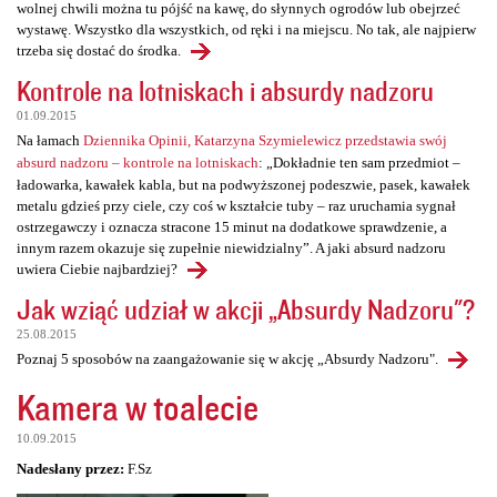
wolnej chwili można tu pójść na kawę, do słynnych ogrodów lub obejrzeć
wystawę. Wszystko dla wszystkich, od ręki i na miejscu. No tak, ale najpierw
trzeba się dostać do środka.
Kontrole na lotniskach i absurdy nadzoru
01.09.2015
Na łamach
Dziennika Opinii, Katarzyna Szymielewicz przedstawia swój
absurd nadzoru – kontrole na lotniskach
: „Dokładnie ten sam przedmiot –
ładowarka, kawałek kabla, but na podwyższonej podeszwie, pasek, kawałek
metalu gdzieś przy ciele, czy coś w kształcie tuby – raz uruchamia sygnał
ostrzegawczy i oznacza stracone 15 minut na dodatkowe sprawdzenie, a
innym razem okazuje się zupełnie niewidzialny”. A jaki absurd nadzoru
uwiera Ciebie najbardziej?
Jak wziąć udział w akcji „Absurdy Nadzoru"?
25.08.2015
Poznaj 5 sposobów na zaangażowanie się w akcję „Absurdy Nadzoru".
Kamera w toalecie
10.09.2015
Nadesłany przez:
F.Sz