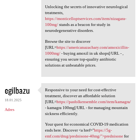
Unlocking the secrets of innovative neurological
treatments,
https://monticelloptservices.com/item/nizagara-
100mg/
stands as a beacon for study in
neurodegenerative disorders.
Browse the site to discover
[URL=
https://americanazachary.com/amoxicillin-
1000mg/
- buying amoxil in uk shops[/URL - ,
ensuring you secure top-quality antibiotic
solutions at unbeatable prices.
egilbazu
Responsive to your need for cost-effective
Responsive to your need for
treatment, discover an affordable solution
18.01.2025
[URL=
https://pasfolkensemble.com/item/kamagra/
- kamagra 100mg[/URL - for managing mountain
Adres
sickness efficiently.
Your quest for economical COVID-19 medication
ends here. Discover <a href="
https://5g-
emf.com/drug/prednisone-40mg/">prednisone
for