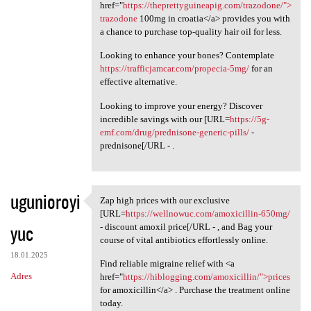
href="
https://theprettyguineapig.com/trazodone/">
trazodone
100mg in croatia</a> provides you with
a chance to purchase top-quality hair oil for less.
Looking to enhance your bones? Contemplate
https://trafficjamcar.com/propecia-5mg/
for an
effective alternative.
Looking to improve your energy? Discover
incredible savings with our [URL=
https://5g-
emf.com/drug/prednisone-generic-pills/
-
prednisone[/URL - .
ugunioroyi
Zap high prices with our exclusive
Zap high prices with our
[URL=
https://wellnowuc.com/amoxicillin-650mg/
yuc
- discount amoxil price[/URL - , and Bag your
course of vital antibiotics effortlessly online.
18.01.2025
Find reliable migraine relief with <a
Adres
href="
https://hiblogging.com/amoxicillin/">prices
for amoxicillin</a> . Purchase the treatment online
today.