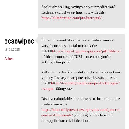
Zealously seeking savings on your medication?
Redeem exclusive savings now with this
https://alliedentinc.com/product/vpxl/
.
ocaowipoc
Prices for essential cardiac care medications can
Prices for essential cardiac
vary; hence, it's crucial to check the
18.01.2025
[URL=
https://theprettyguineapig.com/pill/fildena/
- fildena commercial[/URL - to ensure you're
Adres
getting a fair price.
Zillions now look for solutions for enhancing their
vitality. It's easy to acquire reliable assistance <a
href="
https://tooprettybrand.com/product/viagra/"
>viagra
100mg</a> .
Discover affordable alternatives to the brand-name
medication with
https://minimallyinvasivesurgerymis.com/generic-
amoxicillin-canada/
, offering comprehensive
therapy for bacterial infections.