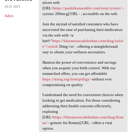
Explore your alternatives for
ulcers with
18.01.2025
[URL=
https://pasfolkensemble.com/item/cytotec/
-
cytotec 200mcg[/URL - , accessible on the web.
Adres
Join the myriad of satisfied customers who have
uncovered the ease of purchasing their medication
via the web with <a
href="
https://bluemooncafedothan.com/drug/zolof
t/">zoloft
50mg</a> , offering a straightforward
way to obtain your wellness necessities.
Harness the power of convenience and savings
when you acquire your birth control. With our
unmatched offers, you can get affordable
https://renog.org/item/priligy/
without ever
compromising on quality.
I understand the need for convenient choices when
looking to get medication. For those considering
addressing their health concerns efficiently,
exploring
[URL=
https://bluemooncafedothan.com/drug/flom
ax/
- generic for flomax[/URL - offers a vital
option.