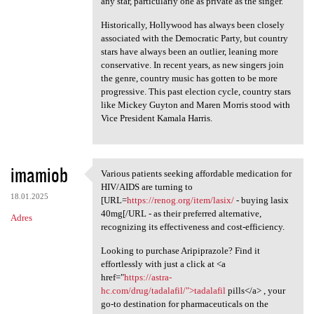
any star, particularly one as private as the singer.
Historically, Hollywood has always been closely
associated with the Democratic Party, but country
stars have always been an outlier, leaning more
conservative. In recent years, as new singers join
the genre, country music has gotten to be more
progressive. This past election cycle, country stars
like Mickey Guyton and Maren Morris stood with
Vice President Kamala Harris.
imamiob
Various patients seeking affordable medication for
Various patients seeking
HIV/AIDS are turning to
18.01.2025
[URL=
https://renog.org/item/lasix/
- buying lasix
40mg[/URL - as their preferred alternative,
Adres
recognizing its effectiveness and cost-efficiency.
Looking to purchase Aripiprazole? Find it
effortlessly with just a click at <a
href="
https://astra-
hc.com/drug/tadalafil/">tadalafil
pills</a> , your
go-to destination for pharmaceuticals on the