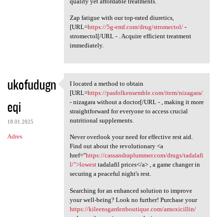
quality yet affordable treatments.
Zap fatigue with our top-rated diuretics,
[URL=
https://5g-emf.com/drug/stromectol/
-
stromectol[/URL - . Acquire efficient treatment
immediately.
ukofudugn
I located a method to obtain
I located a method to obtain
[URL=
https://pasfolkensemble.com/item/nizagara/
eqi
- nizagara without a doctor[/URL - , making it more
straightforward for everyone to access crucial
nutritional supplements.
18.01.2025
Adres
Never overlook your need for effective rest aid.
Find out about the revolutionary <a
href="
https://cassandraplummer.com/drugs/tadalafi
l/">lowest
tadalafil prices</a> , a game changer in
securing a peaceful night's rest.
Searching for an enhanced solution to improve
your well-being? Look no further! Purchase your
https://kileensgardenboutique.com/amoxicillin/