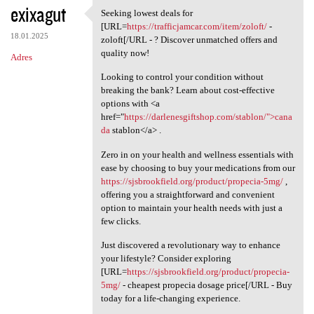
exixagut
Seeking lowest deals for
Seeking lowest deals for [URL
[URL=
https://trafficjamcar.com/item/zoloft/
-
18.01.2025
zoloft[/URL - ? Discover unmatched offers and
quality now!
Adres
Looking to control your condition without
breaking the bank? Learn about cost-effective
options with <a
href="
https://darlenesgiftshop.com/stablon/">cana
da
stablon</a> .
Zero in on your health and wellness essentials with
ease by choosing to buy your medications from our
https://sjsbrookfield.org/product/propecia-5mg/
,
offering you a straightforward and convenient
option to maintain your health needs with just a
few clicks.
Just discovered a revolutionary way to enhance
your lifestyle? Consider exploring
[URL=
https://sjsbrookfield.org/product/propecia-
5mg/
- cheapest propecia dosage price[/URL - Buy
today for a life-changing experience.