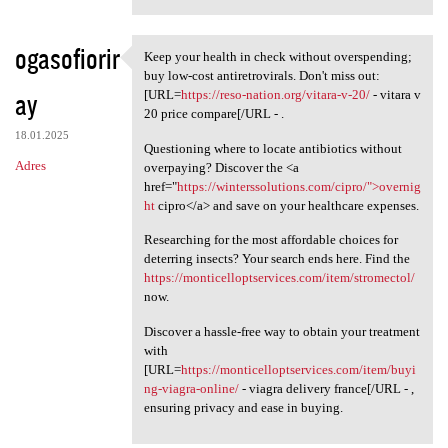
ogasofiorir
Keep your health in check without overspending;
Keep your health in check
buy low-cost antiretrovirals. Don't miss out:
ay
[URL=
https://reso-nation.org/vitara-v-20/
- vitara v
20 price compare[/URL - .
18.01.2025
Questioning where to locate antibiotics without
Adres
overpaying? Discover the <a
href="
https://winterssolutions.com/cipro/">overnig
ht
cipro</a> and save on your healthcare expenses.
Researching for the most affordable choices for
deterring insects? Your search ends here. Find the
https://monticelloptservices.com/item/stromectol/
now.
Discover a hassle-free way to obtain your treatment
with
[URL=
https://monticelloptservices.com/item/buyi
ng-viagra-online/
- viagra delivery france[/URL - ,
ensuring privacy and ease in buying.