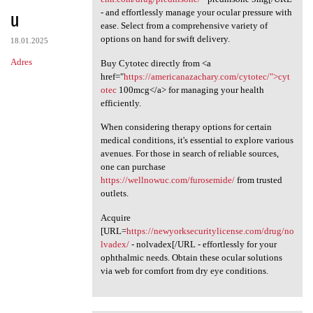
u
- and effortlessly manage your ocular pressure with
ease. Select from a comprehensive variety of
options on hand for swift delivery.
18.01.2025
Adres
Buy Cytotec directly from <a
href="
https://americanazachary.com/cytotec/">cyt
otec
100mcg</a> for managing your health
efficiently.
When considering therapy options for certain
medical conditions, it's essential to explore various
avenues. For those in search of reliable sources,
one can purchase
https://wellnowuc.com/furosemide/
from trusted
outlets.
Acquire
[URL=
https://newyorksecuritylicense.com/drug/no
lvadex/
- nolvadex[/URL - effortlessly for your
ophthalmic needs. Obtain these ocular solutions
via web for comfort from dry eye conditions.