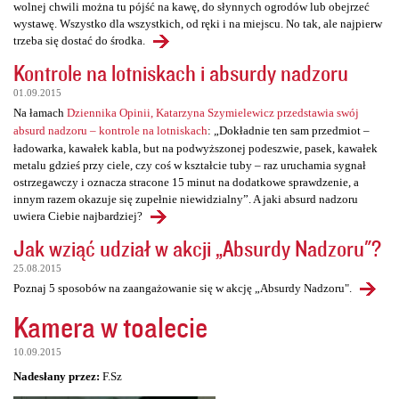
wolnej chwili można tu pójść na kawę, do słynnych ogrodów lub obejrzeć
wystawę. Wszystko dla wszystkich, od ręki i na miejscu. No tak, ale najpierw
trzeba się dostać do środka.
Kontrole na lotniskach i absurdy nadzoru
01.09.2015
Na łamach
Dziennika Opinii, Katarzyna Szymielewicz przedstawia swój
absurd nadzoru – kontrole na lotniskach
: „Dokładnie ten sam przedmiot –
ładowarka, kawałek kabla, but na podwyższonej podeszwie, pasek, kawałek
metalu gdzieś przy ciele, czy coś w kształcie tuby – raz uruchamia sygnał
ostrzegawczy i oznacza stracone 15 minut na dodatkowe sprawdzenie, a
innym razem okazuje się zupełnie niewidzialny”. A jaki absurd nadzoru
uwiera Ciebie najbardziej?
Jak wziąć udział w akcji „Absurdy Nadzoru"?
25.08.2015
Poznaj 5 sposobów na zaangażowanie się w akcję „Absurdy Nadzoru".
Kamera w toalecie
10.09.2015
Nadesłany przez:
F.Sz