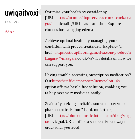
uwiqaitvoxi
Optimize your health by considering
Optimize your health by
[URL=
https://monticelloptservices.com/item/kama
18.01.2025
gra/
- sildenafil[/URL - as a solution. Explore
choices for managing edema.
Adres
Achieve optimal health by managing your
condition with proven treatments. Explore <a
href="
https://stroupflooringamerica.com/product/n
izagara/">nizagara
co uk</a> for details on how we
can support you.
Having trouble accessing prescription medication?
Our
https://trafficjamcar.com/item/zoloft-uk/
option offers a hassle-free solution, enabling you
to buy necessary medicine easily.
Zealously seeking a reliable source to buy your
pharmaceuticals from? Look no further;
[URL=
https://bluemooncafedothan.com/drug/viag
ra/
- viagra[/URL - offers a secure, discreet way to
order what you need.