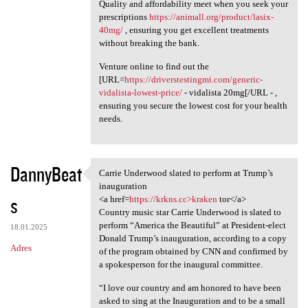
Quality and affordability meet when you seek your
prescriptions
https://animall.org/product/lasix-
40mg/
, ensuring you get excellent treatments
without breaking the bank.
Venture online to find out the
[URL=
https://driverstestingmi.com/generic-
vidalista-lowest-price/
- vidalista 20mg[/URL - ,
ensuring you secure the lowest cost for your health
needs.
DannyBeat
Carrie Underwood slated to perform at Trump’s
Carrie Underwood slated to
inauguration
s
<a href=
https://krkns.cc>kraken
tor</a>
Country music star Carrie Underwood is slated to
perform “America the Beautiful” at President-elect
18.01.2025
Donald Trump’s inauguration, according to a copy
Adres
of the program obtained by CNN and confirmed by
a spokesperson for the inaugural committee.
“I love our country and am honored to have been
asked to sing at the Inauguration and to be a small