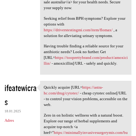
sale australia</a> for your health needs. Secure
your supply now.
Seeking relief from BPH symptoms? Explore your
options with
https://driverstestingmi.com/item/flomax/
, a
solution for alleviating urinary symptoms.
Having trouble finding a reliable source for your
antibiotic needs? Look no further. Get
[URL=
https://tooprettybrand.com/product/amoxici
llin/
- amoxicillin[/URL - safely and quickly.
ifeatewicra
Quickly acquire [URL=
https://astra-
Quickly acquire [URL=https:/
hc.com/drug/cytotec/
- cheap cytotec online[/URL
s
- to control your vision problems, accessible on the
web.
18.01.2025
Zero in on holistic wellness with a natural boost.
Adres
Explore our range of herbal supplements and
acquire top-notch <a
href="
https://minimallyinvasivesurgerymis.com/bu