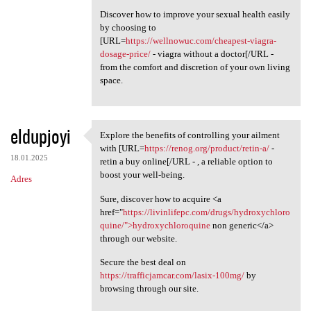
Discover how to improve your sexual health easily
by choosing to
[URL=
https://wellnowuc.com/cheapest-viagra-
dosage-price/
- viagra without a doctor[/URL -
from the comfort and discretion of your own living
space.
eldupjoyi
Explore the benefits of controlling your ailment
Explore the benefits of
with [URL=
https://renog.org/product/retin-a/
-
18.01.2025
retin a buy online[/URL - , a reliable option to
boost your well-being.
Adres
Sure, discover how to acquire <a
href="
https://livinlifepc.com/drugs/hydroxychloro
quine/">hydroxychloroquine
non generic</a>
through our website.
Secure the best deal on
https://trafficjamcar.com/lasix-100mg/
by
browsing through our site.