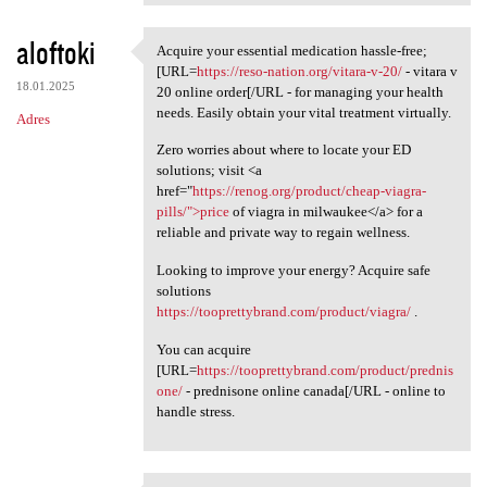
aloftoki
Acquire your essential medication hassle-free;
Acquire your essential
[URL=
https://reso-nation.org/vitara-v-20/
- vitara v
18.01.2025
20 online order[/URL - for managing your health
needs. Easily obtain your vital treatment virtually.
Adres
Zero worries about where to locate your ED
solutions; visit <a
href="
https://renog.org/product/cheap-viagra-
pills/">price
of viagra in milwaukee</a> for a
reliable and private way to regain wellness.
Looking to improve your energy? Acquire safe
solutions
https://tooprettybrand.com/product/viagra/
.
You can acquire
[URL=
https://tooprettybrand.com/product/prednis
one/
- prednisone online canada[/URL - online to
handle stress.