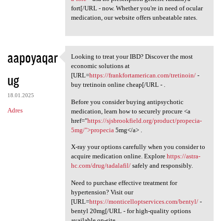
fort[/URL - now. Whether you're in need of ocular
medication, our website offers unbeatable rates.
aapoyaqar
Looking to treat your IBD? Discover the most
Looking to treat your IBD?
economic solutions at
ug
[URL=
https://frankfortamerican.com/tretinoin/
-
buy tretinoin online cheap[/URL - .
18.01.2025
Before you consider buying antipsychotic
Adres
medication, learn how to securely procure <a
href="
https://sjsbrookfield.org/product/propecia-
5mg/">propecia
5mg</a> .
X-ray your options carefully when you consider to
acquire medication online. Explore
https://astra-
hc.com/drug/tadalafil/
safely and responsibly.
Need to purchase effective treatment for
hypertension? Visit our
[URL=
https://monticelloptservices.com/bentyl/
-
bentyl 20mg[/URL - for high-quality options
available on-site.