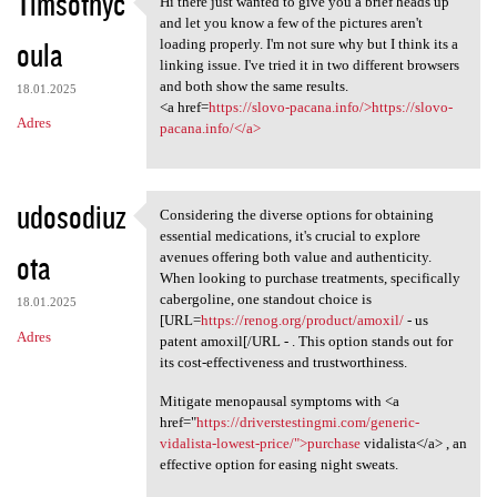
Timsothyc
Hi there just wanted to give you a brief heads up
Hi there just wanted to give
o
and let you know a few of the pictures aren't
oula
m
loading properly. I'm not sure why but I think its a
linking issue. I've tried it in two different browsers
e
and both show the same results.
18.01.2025
n
<a href=
https://slovo-pacana.info/>https://slovo-
Adres
pacana.info/</a>
t
a
r
udosodiuz
Considering the diverse options for obtaining
Considering the diverse
z
essential medications, it's crucial to explore
ota
avenues offering both value and authenticity.
e
When looking to purchase treatments, specifically
cabergoline, one standout choice is
18.01.2025
[URL=
https://renog.org/product/amoxil/
- us
Adres
patent amoxil[/URL - . This option stands out for
its cost-effectiveness and trustworthiness.
Mitigate menopausal symptoms with <a
href="
https://driverstestingmi.com/generic-
vidalista-lowest-price/">purchase
vidalista</a> , an
effective option for easing night sweats.