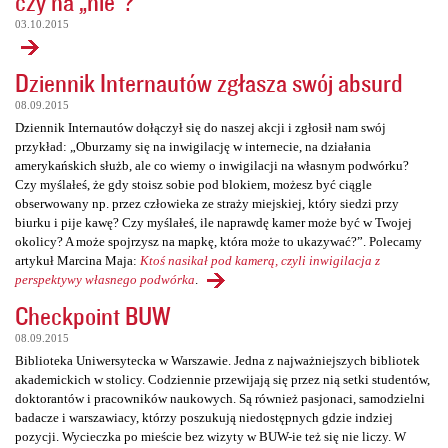
czy na „nie”?
03.10.2015
Dziennik Internautów zgłasza swój absurd
08.09.2015
Dziennik Internautów dołączył się do naszej akcji i zgłosił nam swój
przykład: „Oburzamy się na inwigilację w internecie, na działania
amerykańskich służb, ale co wiemy o inwigilacji na własnym podwórku?
Czy myślałeś, że gdy stoisz sobie pod blokiem, możesz być ciągle
obserwowany np. przez człowieka ze straży miejskiej, który siedzi przy
biurku i pije kawę? Czy myślałeś, ile naprawdę kamer może być w Twojej
okolicy? A może spojrzysz na mapkę, która może to ukazywać?”. Polecamy
artykuł Marcina Maja:
Ktoś nasikał pod kamerą, czyli inwigilacja z
perspektywy własnego podwórka
.
Checkpoint BUW
08.09.2015
Biblioteka Uniwersytecka w Warszawie. Jedna z najważniejszych bibliotek
akademickich w stolicy. Codziennie przewijają się przez nią setki studentów,
doktorantów i pracowników naukowych. Są również pasjonaci, samodzielni
badacze i warszawiacy, którzy poszukują niedostępnych gdzie indziej
pozycji. Wycieczka po mieście bez wizyty w BUW-ie też się nie liczy. W