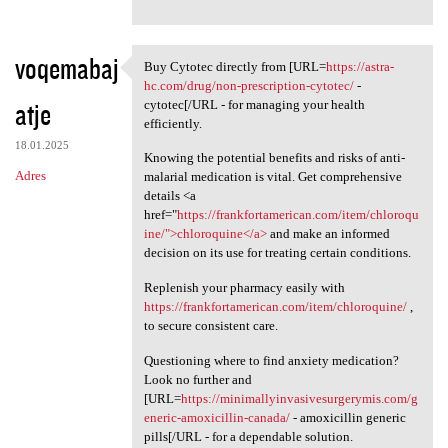
voqemabaj
Buy Cytotec directly from [URL=
https://astra-
Buy Cytotec directly from
hc.com/drug/non-prescription-cytotec/
-
atje
cytotec[/URL - for managing your health
efficiently.
18.01.2025
Knowing the potential benefits and risks of anti-
Adres
malarial medication is vital. Get comprehensive
details <a
href="
https://frankfortamerican.com/item/chloroqu
ine/">chloroquine</a>
and make an informed
decision on its use for treating certain conditions.
Replenish your pharmacy easily with
https://frankfortamerican.com/item/chloroquine/
,
to secure consistent care.
Questioning where to find anxiety medication?
Look no further and
[URL=
https://minimallyinvasivesurgerymis.com/g
eneric-amoxicillin-canada/
- amoxicillin generic
pills[/URL - for a dependable solution.