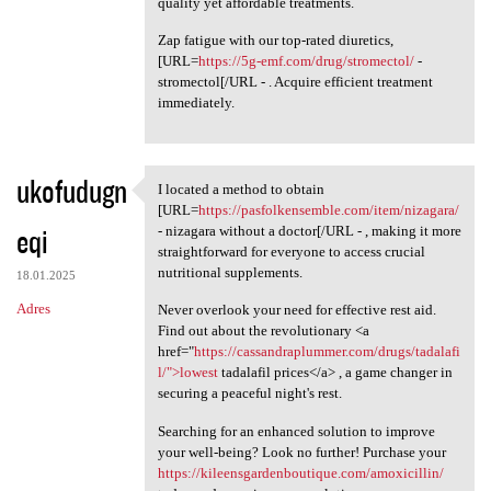
quality yet affordable treatments.
Zap fatigue with our top-rated diuretics,
[URL=
https://5g-emf.com/drug/stromectol/
-
stromectol[/URL - . Acquire efficient treatment
immediately.
ukofudugn
I located a method to obtain
I located a method to obtain
[URL=
https://pasfolkensemble.com/item/nizagara/
eqi
- nizagara without a doctor[/URL - , making it more
straightforward for everyone to access crucial
nutritional supplements.
18.01.2025
Adres
Never overlook your need for effective rest aid.
Find out about the revolutionary <a
href="
https://cassandraplummer.com/drugs/tadalafi
l/">lowest
tadalafil prices</a> , a game changer in
securing a peaceful night's rest.
Searching for an enhanced solution to improve
your well-being? Look no further! Purchase your
https://kileensgardenboutique.com/amoxicillin/