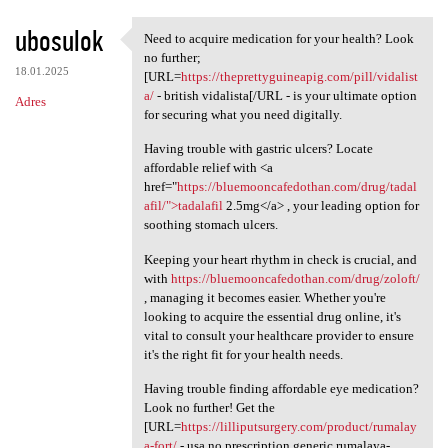
ubosulok
Need to acquire medication for your health? Look
Need to acquire medication
no further;
18.01.2025
[URL=
https://theprettyguineapig.com/pill/vidalist
a/
- british vidalista[/URL - is your ultimate option
Adres
for securing what you need digitally.
Having trouble with gastric ulcers? Locate
affordable relief with <a
href="
https://bluemooncafedothan.com/drug/tadal
afil/">tadalafil
2.5mg</a> , your leading option for
soothing stomach ulcers.
Keeping your heart rhythm in check is crucial, and
with
https://bluemooncafedothan.com/drug/zoloft/
, managing it becomes easier. Whether you're
looking to acquire the essential drug online, it's
vital to consult your healthcare provider to ensure
it's the right fit for your health needs.
Having trouble finding affordable eye medication?
Look no further! Get the
[URL=
https://lilliputsurgery.com/product/rumalay
a-fort/
- usa no prescription generic rumalaya-