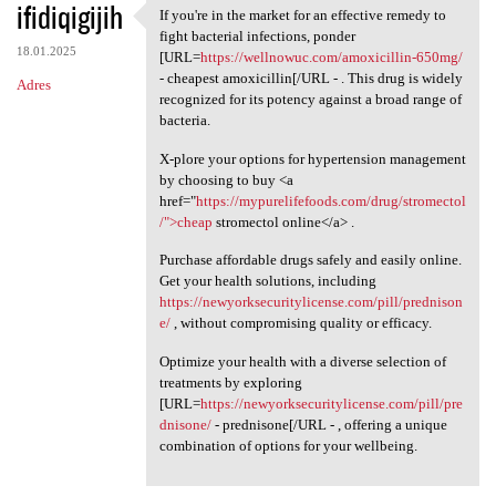
ifidiqigijih
If you're in the market for an effective remedy to
If you're in the market for
fight bacterial infections, ponder
18.01.2025
[URL=
https://wellnowuc.com/amoxicillin-650mg/
- cheapest amoxicillin[/URL - . This drug is widely
Adres
recognized for its potency against a broad range of
bacteria.
X-plore your options for hypertension management
by choosing to buy <a
href="
https://mypurelifefoods.com/drug/stromectol
/">cheap
stromectol online</a> .
Purchase affordable drugs safely and easily online.
Get your health solutions, including
https://newyorksecuritylicense.com/pill/prednison
e/
, without compromising quality or efficacy.
Optimize your health with a diverse selection of
treatments by exploring
[URL=
https://newyorksecuritylicense.com/pill/pre
dnisone/
- prednisone[/URL - , offering a unique
combination of options for your wellbeing.