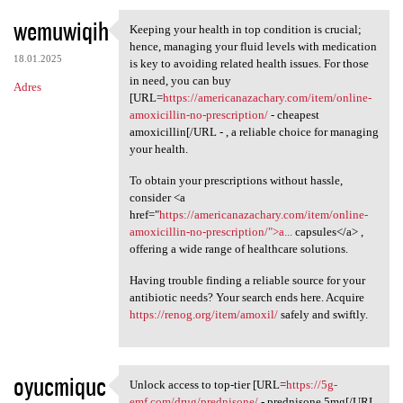
wemuwiqih
Keeping your health in top condition is crucial;
Keeping your health in top
hence, managing your fluid levels with medication
18.01.2025
is key to avoiding related health issues. For those
in need, you can buy
Adres
[URL=
https://americanazachary.com/item/online-
amoxicillin-no-prescription/
- cheapest
amoxicillin[/URL - , a reliable choice for managing
your health.
To obtain your prescriptions without hassle,
consider <a
href="
https://americanazachary.com/item/online-
amoxicillin-no-prescription/">a...
capsules</a> ,
offering a wide range of healthcare solutions.
Having trouble finding a reliable source for your
antibiotic needs? Your search ends here. Acquire
https://renog.org/item/amoxil/
safely and swiftly.
oyucmiquc
Unlock access to top-tier [URL=
https://5g-
Unlock access to top-tier
emf.com/drug/prednisone/
- prednisone 5mg[/URL