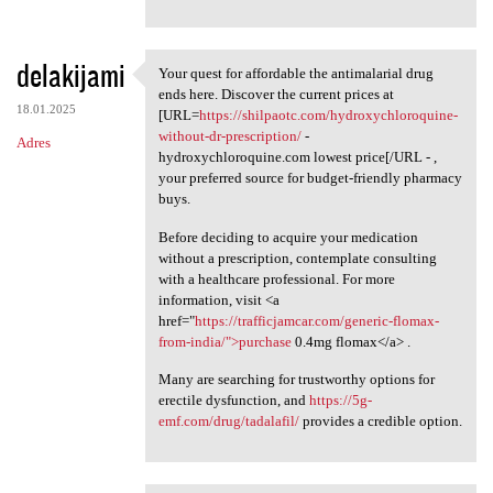
delakijami
Your quest for affordable the antimalarial drug
Your quest for affordable the
ends here. Discover the current prices at
18.01.2025
[URL=
https://shilpaotc.com/hydroxychloroquine-
without-dr-prescription/
-
Adres
hydroxychloroquine.com lowest price[/URL - ,
your preferred source for budget-friendly pharmacy
buys.
Before deciding to acquire your medication
without a prescription, contemplate consulting
with a healthcare professional. For more
information, visit <a
href="
https://trafficjamcar.com/generic-flomax-
from-india/">purchase
0.4mg flomax</a> .
Many are searching for trustworthy options for
erectile dysfunction, and
https://5g-
emf.com/drug/tadalafil/
provides a credible option.