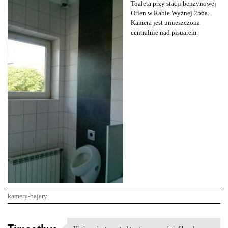
Toaleta przy stacji benzynowej
Orlen w Rabie Wyżnej 256a.
Kamera jest umieszczona
centralnie nad pisuarem.
kamery-bajery
K