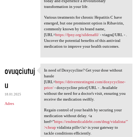
today and experience a revolutionary
transformation in your life.
Various treatments for chronic Hepatitis C have
emerged, but one prominent option is Ribavirin,
commonly known by its brand name,
[URL=
https://fpny.org/sildenafil/
- viagra[/URL - .
Uncover the potential benefits of this antiviral
medication to improve your health outcomes.
ovuqciutuj
In need of Doxycycline? Get your dose without
In need of Doxycycline? Get
hassle
u
[URL=
https://driverstestingmi.com/doxycycline-
price/
- doxycycline price[/URL - . Available
without the need for a doctor's visit, ensuring you
18.01.2025
receive the medication swiftly.
Adres
Regain control of your health by securing your
medication without delay. <a
href="
https://endmedicaldebt.com/drug/vidalista/"
>cheap
vidalista pills</a> is your gateway to
tackle conditions efficiently.