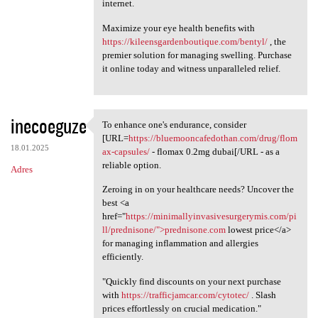
internet.
Maximize your eye health benefits with
https://kileensgardenboutique.com/bentyl/
, the
premier solution for managing swelling. Purchase
it online today and witness unparalleled relief.
inecoeguze
To enhance one's endurance, consider
To enhance one's endurance,
[URL=
https://bluemooncafedothan.com/drug/flom
18.01.2025
ax-capsules/
- flomax 0.2mg dubai[/URL - as a
reliable option.
Adres
Zeroing in on your healthcare needs? Uncover the
best <a
href="
https://minimallyinvasivesurgerymis.com/pi
ll/prednisone/">prednisone.com
lowest price</a>
for managing inflammation and allergies
efficiently.
"Quickly find discounts on your next purchase
with
https://trafficjamcar.com/cytotec/
. Slash
prices effortlessly on crucial medication."