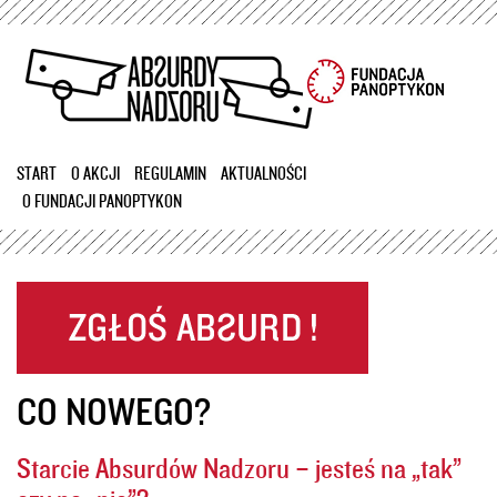
Przejdź
do
treści
START
O AKCJI
REGULAMIN
AKTUALNOŚCI
O FUNDACJI PANOPTYKON
CO NOWEGO?
Starcie Absurdów Nadzoru – jesteś na „tak”