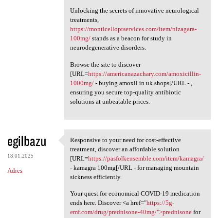
Unlocking the secrets of innovative neurological
treatments,
https://monticelloptservices.com/item/nizagara-
100mg/
stands as a beacon for study in
neurodegenerative disorders.
Browse the site to discover
[URL=
https://americanazachary.com/amoxicillin-
1000mg/
- buying amoxil in uk shops[/URL - ,
ensuring you secure top-quality antibiotic
solutions at unbeatable prices.
egilbazu
Responsive to your need for cost-effective
Responsive to your need for
treatment, discover an affordable solution
18.01.2025
[URL=
https://pasfolkensemble.com/item/kamagra/
- kamagra 100mg[/URL - for managing mountain
Adres
sickness efficiently.
Your quest for economical COVID-19 medication
ends here. Discover <a href="
https://5g-
emf.com/drug/prednisone-40mg/">prednisone
for