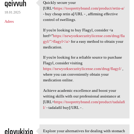
qeivvuh
Quickly secure your
Quickly secure your [URL
[URL=
https://tooprettybrand.com/product/retin-a/
18.01.2025
- buy cheap retin a[/URL - , affirming effective
control of swellings.
Adres
If you're looking to buy Flagyl, consider <a
href="
https://newyorksecuritylicense.com/drug/fla
gyl/">flagyl</a>
for a easy method to obtain your
medication.
If you're looking for a reliable source to purchase
Flagyl, consider visiting
https://newyorksecuritylicense.com/drug/flagyl/
,
where you can conveniently obtain your
medication online.
Achieve academic excellence and boost your
writing skills with our professional assistance at
[URL=
https://tooprettybrand.com/product/tadalafi
l/
- tadalafil buy[/URL - .
elovukixio
Explore your alternatives for dealing with stomach