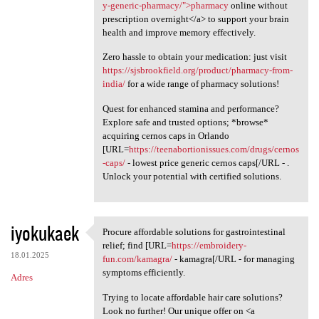
y-generic-pharmacy/">pharmacy
online without
prescription overnight</a> to support your brain
health and improve memory effectively.
Zero hassle to obtain your medication: just visit
https://sjsbrookfield.org/product/pharmacy-from-
india/
for a wide range of pharmacy solutions!
Quest for enhanced stamina and performance?
Explore safe and trusted options; *browse*
acquiring cernos caps in Orlando
[URL=
https://teenabortionissues.com/drugs/cernos
-caps/
- lowest price generic cernos caps[/URL - .
Unlock your potential with certified solutions.
iyokukaek
Procure affordable solutions for gastrointestinal
Procure affordable solutions
relief; find [URL=
https://embroidery-
18.01.2025
fun.com/kamagra/
- kamagra[/URL - for managing
symptoms efficiently.
Adres
Trying to locate affordable hair care solutions?
Look no further! Our unique offer on <a