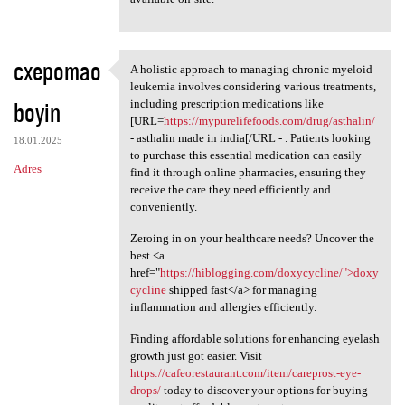
cxepomao
A holistic approach to managing chronic myeloid
A holistic approach to
leukemia involves considering various treatments,
boyin
including prescription medications like
[URL=
https://mypurelifefoods.com/drug/asthalin/
- asthalin made in india[/URL - . Patients looking
18.01.2025
to purchase this essential medication can easily
Adres
find it through online pharmacies, ensuring they
receive the care they need efficiently and
conveniently.
Zeroing in on your healthcare needs? Uncover the
best <a
href="
https://hiblogging.com/doxycycline/">doxy
cycline
shipped fast</a> for managing
inflammation and allergies efficiently.
Finding affordable solutions for enhancing eyelash
growth just got easier. Visit
https://cafeorestaurant.com/item/careprost-eye-
drops/
today to discover your options for buying