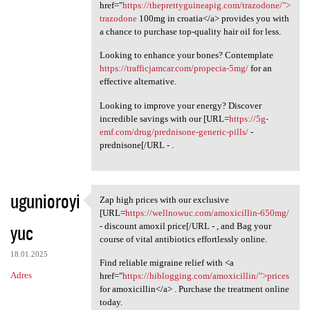
href="
https://theprettyguineapig.com/trazodone/">
trazodone
100mg in croatia</a> provides you with
a chance to purchase top-quality hair oil for less.
Looking to enhance your bones? Contemplate
https://trafficjamcar.com/propecia-5mg/
for an
effective alternative.
Looking to improve your energy? Discover
incredible savings with our [URL=
https://5g-
emf.com/drug/prednisone-generic-pills/
-
prednisone[/URL - .
ugunioroyi
Zap high prices with our exclusive
Zap high prices with our
[URL=
https://wellnowuc.com/amoxicillin-650mg/
yuc
- discount amoxil price[/URL - , and Bag your
course of vital antibiotics effortlessly online.
18.01.2025
Find reliable migraine relief with <a
Adres
href="
https://hiblogging.com/amoxicillin/">prices
for amoxicillin</a> . Purchase the treatment online
today.