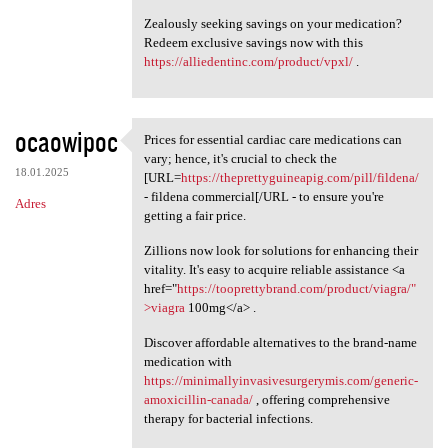
Zealously seeking savings on your medication?
Redeem exclusive savings now with this
https://alliedentinc.com/product/vpxl/
.
ocaowipoc
Prices for essential cardiac care medications can
Prices for essential cardiac
vary; hence, it's crucial to check the
18.01.2025
[URL=
https://theprettyguineapig.com/pill/fildena/
- fildena commercial[/URL - to ensure you're
Adres
getting a fair price.
Zillions now look for solutions for enhancing their
vitality. It's easy to acquire reliable assistance <a
href="
https://tooprettybrand.com/product/viagra/"
>viagra
100mg</a> .
Discover affordable alternatives to the brand-name
medication with
https://minimallyinvasivesurgerymis.com/generic-
amoxicillin-canada/
, offering comprehensive
therapy for bacterial infections.