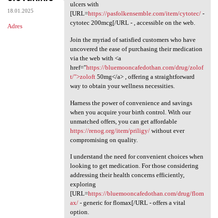
Explore your alternatives for
ulcers with
18.01.2025
[URL=
https://pasfolkensemble.com/item/cytotec/
-
cytotec 200mcg[/URL - , accessible on the web.
Adres
Join the myriad of satisfied customers who have
uncovered the ease of purchasing their medication
via the web with <a
href="
https://bluemooncafedothan.com/drug/zolof
t/">zoloft
50mg</a> , offering a straightforward
way to obtain your wellness necessities.
Harness the power of convenience and savings
when you acquire your birth control. With our
unmatched offers, you can get affordable
https://renog.org/item/priligy/
without ever
compromising on quality.
I understand the need for convenient choices when
looking to get medication. For those considering
addressing their health concerns efficiently,
exploring
[URL=
https://bluemooncafedothan.com/drug/flom
ax/
- generic for flomax[/URL - offers a vital
option.