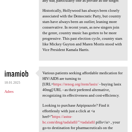
any star, particularly one as private as the singer.
Historically, Hollywood has always been closely
associated with the Democratic Party, but country
stars have always been an outlier, leaning more
conservative. In recent years, as new singers join
the genre, country music has gotten to be more
progressive. This past election cycle, country stars
like Mickey Guyton and Maren Morris stood with
Vice President Kamala Harris.
imamiob
Various patients seeking affordable medication for
Various patients seeking
HIV/AIDS are turning to
18.01.2025
[URL=
https://renog.org/item/lasix/
- buying lasix
40mg[/URL - as their preferred alternative,
Adres
recognizing its effectiveness and cost-efficiency.
Looking to purchase Aripiprazole? Find it
effortlessly with just a click at <a
href="
https://astra-
hc.com/drug/tadalafil/">tadalafil
pills</a> , your
go-to destination for pharmaceuticals on the