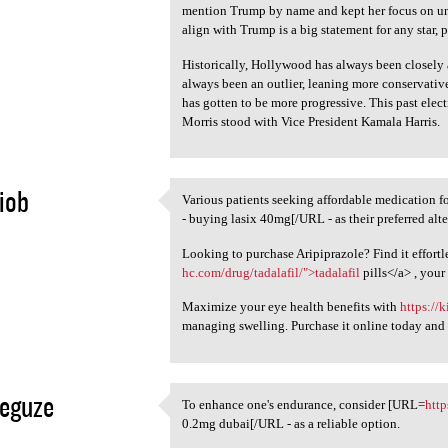
mention Trump by name and kept her focus on uni
align with Trump is a big statement for any star, p
Historically, Hollywood has always been closely 
always been an outlier, leaning more conservative
has gotten to be more progressive. This past ele
Morris stood with Vice President Kamala Harris.
iob
Various patients seeking affordable medication 
Various patients seeking
- buying lasix 40mg[/URL - as their preferred alte
5
Looking to purchase Aripiprazole? Find it effortle
hc.com/drug/tadalafil/">tadalafil
pills</a> , your
Maximize your eye health benefits with
https://
managing swelling. Purchase it online today and w
eguze
To enhance one's endurance, consider [URL=
htt
To enhance one's endurance,
0.2mg dubai[/URL - as a reliable option.
5