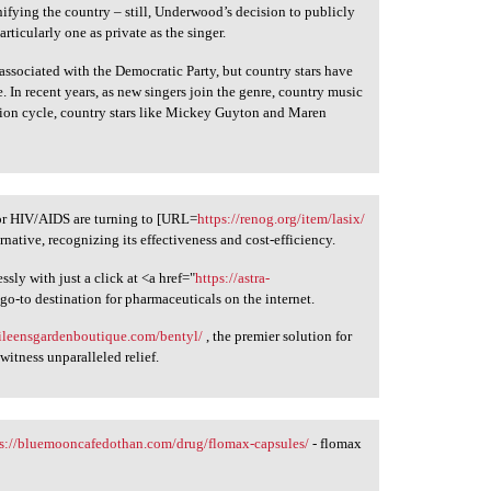
fying the country – still, Underwood’s decision to publicly
articularly one as private as the singer.
associated with the Democratic Party, but country stars have
. In recent years, as new singers join the genre, country music
ction cycle, country stars like Mickey Guyton and Maren
for HIV/AIDS are turning to [URL=
https://renog.org/item/lasix/
rnative, recognizing its effectiveness and cost-efficiency.
ssly with just a click at <a href="
https://astra-
 go-to destination for pharmaceuticals on the internet.
kileensgardenboutique.com/bentyl/
, the premier solution for
itness unparalleled relief.
ps://bluemooncafedothan.com/drug/flomax-capsules/
- flomax