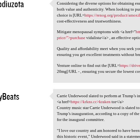
odiuzota
Considering the diverse options for obtaining esse
Considering the diverse
both value and authenticity. When looking to pur
5
choice is [URL=
https://renog.org/product/amoxil
cost-effectiveness and trustworthiness.
Mitigate menopausal symptoms with <a href="
ht
price/">purchase
vidalista</a> , an effective opti
Quality and affordability meet when you seek yo
ensuring you get excellent treatments without br
Venture online to find out the [URL=
https://driv
20mg[/URL - , ensuring you secure the lowest cos
yBeats
Carrie Underwood slated to perform at Trump’s i
Carrie Underwood slated to
<a href=
https://krkns.cc>kraken
tor</a>
5
Country music star Carrie Underwood is slated to
Trump’s inauguration, according to a copy of t
for the inaugural committee.
“I love our country and am honored to have been a
this historic event,” Underwood said in a statem