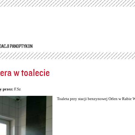
Przejdź
do
treści
DACJI PANOPTYKON
ra w toalecie
5
y przez:
F.Sz
Toaleta przy stacji benzynowej Orlen w Rabie 