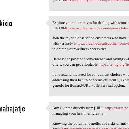
kixio
Explore your alternatives for dealing with stomac
Explore your alternatives for
[URL=
https://pasfolkensemble.com/item/cytotec
5
Join the myriad of satisfied customers who have 
with <a href="
https://bluemooncafedothan.com/dr
to obtain your wellness necessities.
Harness the power of convenience and savings wh
offers, you can get affordable
https://renog.org/i
I understand the need for convenient choices whe
addressing their health concerns efficiently, ex
generic for flomax[/URL - offers a vital option.
mabajatje
Buy Cytotec directly from [URL=
https://astra-h
Buy Cytotec directly from
managing your health efficiently.
5
Knowing the potential benefits and risks of anti-
href="
https://frankfortamerican.com/item/chlor