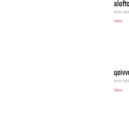
aloft
18.01.202
Adres
qeivv
18.01.202
Adres