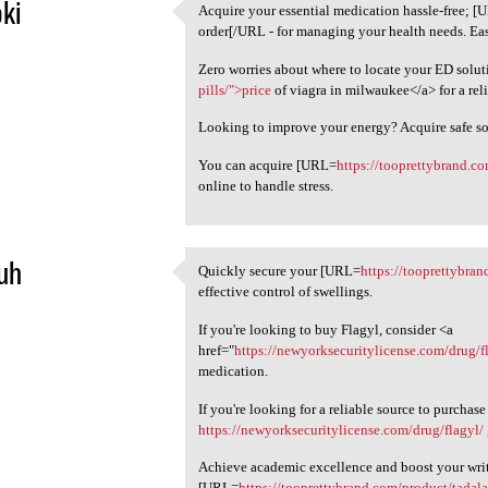
oki
Acquire your essential medication hassle-free; 
Acquire your essential
order[/URL - for managing your health needs. Easi
5
Zero worries about where to locate your ED soluti
pills/">price
of viagra in milwaukee</a> for a rel
Looking to improve your energy? Acquire safe s
You can acquire [URL=
https://tooprettybrand.c
online to handle stress.
uh
Quickly secure your [URL=
https://tooprettybran
Quickly secure your [URL
effective control of swellings.
5
If you're looking to buy Flagyl, consider <a
href="
https://newyorksecuritylicense.com/drug/f
medication.
If you're looking for a reliable source to purchase
https://newyorksecuritylicense.com/drug/flagyl/
Achieve academic excellence and boost your writi
[URL=
https://tooprettybrand.com/product/tadala