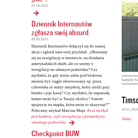
03.10.2015
Dziennik Internautów
zgłasza swój absurd
08.09.2015
Dziennik Internautów dołączył się do naszej
akcji i zgłosił nam swój przykład: „Oburzamy
się na inwigilację w internecie, na działania
amerykańskich służb, ale co wiemy o
inwigilacji na własnym podwórku? Czy
myślałeś, że gdy stoisz sobie pod blokiem,
kamery-b
możesz być ciągle obserwowany np. przez
człowieka ze straży miejskiej, który siedzi przy
biurku i pije kawę? Czy myślałeś, ile naprawdę
K
Tims
kamer może być w Twojej okolicy? A może
o
spojrzysz na mapkę, która może to ukazywać?”.
18.01.202
Polecamy artykuł Marcina Maja:
Ktoś nasikał
m
pod kamerą, czyli inwigilacja z perspektywy
Adres
e
własnego podwórka
.
n
Checkpoint BUW