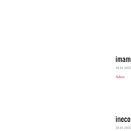
imam
18.01.202
Adres
ineco
18.01.202