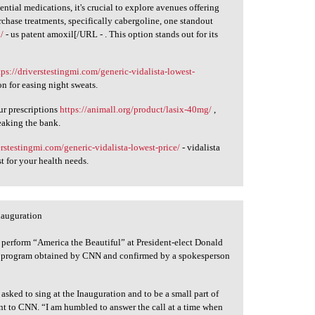
ntial medications, it's crucial to explore avenues offering
chase treatments, specifically cabergoline, one standout
/
- us patent amoxil[/URL - . This option stands out for its
tps://driverstestingmi.com/generic-vidalista-lowest-
on for easing night sweats.
ur prescriptions
https://animall.org/product/lasix-40mg/
,
eaking the bank.
erstestingmi.com/generic-vidalista-lowest-price/
- vidalista
t for your health needs.
nauguration
 perform “America the Beautiful” at President-elect Donald
he program obtained by CNN and confirmed by a spokesperson
sked to sing at the Inauguration and to be a small part of
ent to CNN. “I am humbled to answer the call at a time when