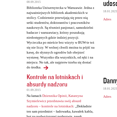
t
udos
08.09.2015
a
Biblioteka Uniwersytecka w Warszawie. Jedna z
18.01.202
najważniejszych bibliotek akademickich w
r
stolicy. Codziennie przewijają się przez nią
Adres
z
setki studentów, doktorantów i pracowników
naukowych. Są również pasjonaci, samodzielni
e
badacze i warszawiacy, którzy poszukują
niedostępnych gdzie indziej pozycji.
Wycieczka po mieście bez wizyty w BUW-ie też
się nie liczy. W wolnej chwili można tu pójść na
kawę, do słynnych ogrodów lub obejrzeć
wystawę. Wszystko dla wszystkich, od ręki i na
miejscu. No tak, ale najpierw trzeba się dostać
do środka.
Kontrole na lotniskach i
Dann
absurdy nadzoru
18.01.202
01.09.2015
Na łamach
Dziennika Opinii, Katarzyna
Adres
Szymielewicz przedstawia swój absurd
nadzoru – kontrole na lotniskach
: „Dokładnie
ten sam przedmiot – ładowarka, kawałek kabla,
but na podwyższonej podeszwie, pasek,