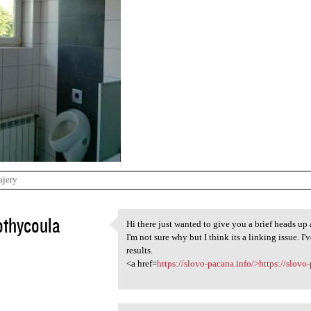
ajery
othycoula
Hi there just wanted to give you a brief heads up 
Hi there just wanted to give
I'm not sure why but I think its a linking issue. I
5
results.
<a href=
https://slovo-pacana.info/>https://slovo