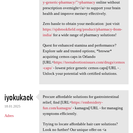
y-generic-pharmacy/">pharmacy
online without
prescription overnight</a> to support your brain
health and improve memory effectively.
Zero hassle to obtain your medication: just visit
https://sjsbrookfield.org/product/pharmacy-from-
india/
for a wide range of pharmacy solutions!
Quest for enhanced stamina and performance?
Explore safe and trusted options; *browse*
acquiring cernos caps in Orlando
[URL=
https://teenabortionissues.com/drugs/cernos
-caps/
- lowest price generic cernos caps[/URL - .
Unlock your potential with certified solutions.
iyokukaek
Procure affordable solutions for gastrointestinal
Procure affordable solutions
relief; find [URL=
https://embroidery-
18.01.2025
fun.com/kamagra/
- kamagra[/URL - for managing
symptoms efficiently.
Adres
Trying to locate affordable hair care solutions?
Look no further! Our unique offer on <a