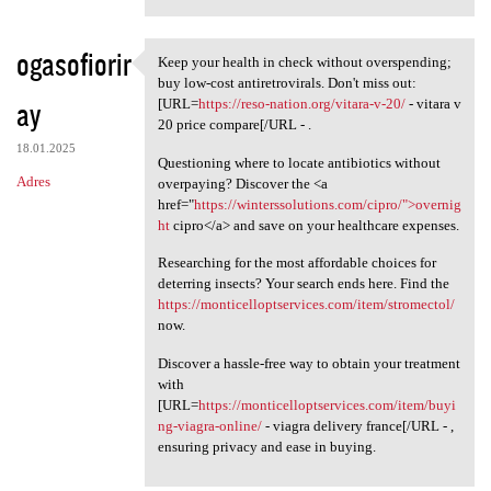
ogasofiorir
Keep your health in check without overspending;
Keep your health in check
buy low-cost antiretrovirals. Don't miss out:
ay
[URL=
https://reso-nation.org/vitara-v-20/
- vitara v
20 price compare[/URL - .
18.01.2025
Questioning where to locate antibiotics without
Adres
overpaying? Discover the <a
href="
https://winterssolutions.com/cipro/">overnig
ht
cipro</a> and save on your healthcare expenses.
Researching for the most affordable choices for
deterring insects? Your search ends here. Find the
https://monticelloptservices.com/item/stromectol/
now.
Discover a hassle-free way to obtain your treatment
with
[URL=
https://monticelloptservices.com/item/buyi
ng-viagra-online/
- viagra delivery france[/URL - ,
ensuring privacy and ease in buying.