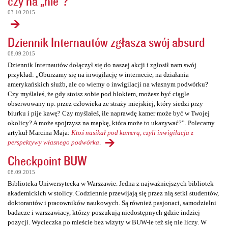
czy na „nie”?
03.10.2015
Dziennik Internautów zgłasza swój absurd
08.09.2015
Dziennik Internautów dołączył się do naszej akcji i zgłosił nam swój
przykład: „Oburzamy się na inwigilację w internecie, na działania
amerykańskich służb, ale co wiemy o inwigilacji na własnym podwórku?
Czy myślałeś, że gdy stoisz sobie pod blokiem, możesz być ciągle
obserwowany np. przez człowieka ze straży miejskiej, który siedzi przy
biurku i pije kawę? Czy myślałeś, ile naprawdę kamer może być w Twojej
okolicy? A może spojrzysz na mapkę, która może to ukazywać?”. Polecamy
artykuł Marcina Maja:
Ktoś nasikał pod kamerą, czyli inwigilacja z
perspektywy własnego podwórka
.
Checkpoint BUW
08.09.2015
Biblioteka Uniwersytecka w Warszawie. Jedna z najważniejszych bibliotek
akademickich w stolicy. Codziennie przewijają się przez nią setki studentów,
doktorantów i pracowników naukowych. Są również pasjonaci, samodzielni
badacze i warszawiacy, którzy poszukują niedostępnych gdzie indziej
pozycji. Wycieczka po mieście bez wizyty w BUW-ie też się nie liczy. W