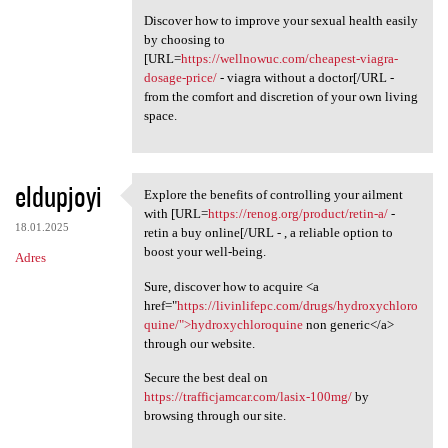
Discover how to improve your sexual health easily
by choosing to
[URL=
https://wellnowuc.com/cheapest-viagra-
dosage-price/
- viagra without a doctor[/URL -
from the comfort and discretion of your own living
space.
eldupjoyi
Explore the benefits of controlling your ailment
Explore the benefits of
with [URL=
https://renog.org/product/retin-a/
-
18.01.2025
retin a buy online[/URL - , a reliable option to
boost your well-being.
Adres
Sure, discover how to acquire <a
href="
https://livinlifepc.com/drugs/hydroxychloro
quine/">hydroxychloroquine
non generic</a>
through our website.
Secure the best deal on
https://trafficjamcar.com/lasix-100mg/
by
browsing through our site.