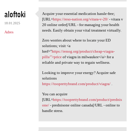
aloftoki
Acquire your essential medication hassle-free;
Acquire your essential
[URL=
https://reso-nation.org/vitara-v-20/
- vitara v
18.01.2025
20 online order[/URL - for managing your health
needs. Easily obtain your vital treatment virtually.
Adres
Zero worries about where to locate your ED
solutions; visit <a
href="
https://renog.org/product/cheap-viagra-
pills/">price
of viagra in milwaukee</a> for a
reliable and private way to regain wellness.
Looking to improve your energy? Acquire safe
solutions
https://tooprettybrand.com/product/viagra/
.
You can acquire
[URL=
https://tooprettybrand.com/product/prednis
one/
- prednisone online canada[/URL - online to
handle stress.