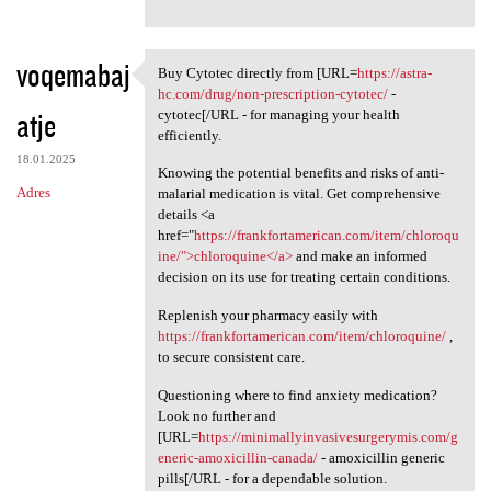
voqemabaj
Buy Cytotec directly from [URL=
https://astra-
Buy Cytotec directly from
hc.com/drug/non-prescription-cytotec/
-
atje
cytotec[/URL - for managing your health
efficiently.
18.01.2025
Knowing the potential benefits and risks of anti-
Adres
malarial medication is vital. Get comprehensive
details <a
href="
https://frankfortamerican.com/item/chloroqu
ine/">chloroquine</a>
and make an informed
decision on its use for treating certain conditions.
Replenish your pharmacy easily with
https://frankfortamerican.com/item/chloroquine/
,
to secure consistent care.
Questioning where to find anxiety medication?
Look no further and
[URL=
https://minimallyinvasivesurgerymis.com/g
eneric-amoxicillin-canada/
- amoxicillin generic
pills[/URL - for a dependable solution.