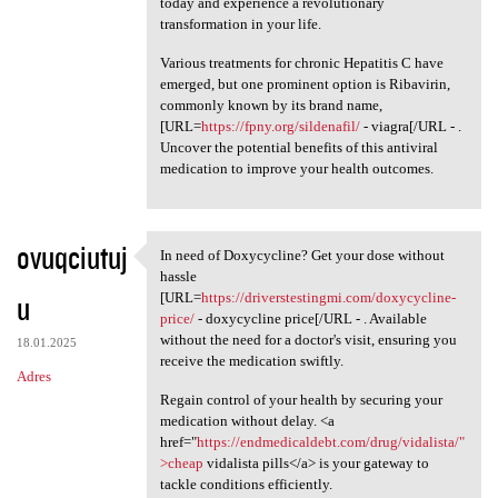
today and experience a revolutionary
transformation in your life.
Various treatments for chronic Hepatitis C have
emerged, but one prominent option is Ribavirin,
commonly known by its brand name,
[URL=
https://fpny.org/sildenafil/
- viagra[/URL - .
Uncover the potential benefits of this antiviral
medication to improve your health outcomes.
ovuqciutuj
In need of Doxycycline? Get your dose without
In need of Doxycycline? Get
hassle
u
[URL=
https://driverstestingmi.com/doxycycline-
price/
- doxycycline price[/URL - . Available
without the need for a doctor's visit, ensuring you
18.01.2025
receive the medication swiftly.
Adres
Regain control of your health by securing your
medication without delay. <a
href="
https://endmedicaldebt.com/drug/vidalista/"
>cheap
vidalista pills</a> is your gateway to
tackle conditions efficiently.