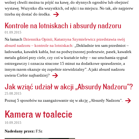
wolnej chwili można tu pójść na kawę, do słynnych ogrodów lub obejrzeć
wystawę. Wszystko dla wszystkich, od ręki i na miejscu. No tak, ale najpierw
trzeba się dostać do środka.
Kontrole na lotniskach i absurdy nadzoru
01.09.2015
Na łamach
Dziennika Opinii, Katarzyna Szymielewicz przedstawia swój
absurd nadzoru – kontrole na lotniskach
: „Dokładnie ten sam przedmiot –
ładowarka, kawałek kabla, but na podwyższonej podeszwie, pasek, kawałek
metalu gdzieś przy ciele, czy coś w kształcie tuby – raz uruchamia sygnał
ostrzegawczy i oznacza stracone 15 minut na dodatkowe sprawdzenie, a
innym razem okazuje się zupełnie niewidzialny”. A jaki absurd nadzoru
uwiera Ciebie najbardziej?
Jak wziąć udział w akcji „Absurdy Nadzoru"?
25.08.2015
Poznaj 5 sposobów na zaangażowanie się w akcję „Absurdy Nadzoru".
Kamera w toalecie
10.09.2015
Nadesłany przez:
F.Sz