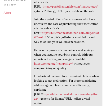
Explore your alternatives for
ulcers with
18.01.2025
[URL=
https://pasfolkensemble.com/item/cytotec/
-
cytotec 200mcg[/URL - , accessible on the web.
Adres
Join the myriad of satisfied customers who have
uncovered the ease of purchasing their medication
via the web with <a
href="
https://bluemooncafedothan.com/drug/zolof
t/">zoloft
50mg</a> , offering a straightforward
way to obtain your wellness necessities.
Harness the power of convenience and savings
when you acquire your birth control. With our
unmatched offers, you can get affordable
https://renog.org/item/priligy/
without ever
compromising on quality.
I understand the need for convenient choices when
looking to get medication. For those considering
addressing their health concerns efficiently,
exploring
[URL=
https://bluemooncafedothan.com/drug/flom
ax/
- generic for flomax[/URL - offers a vital
option.