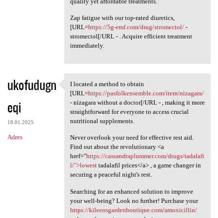
quality yet affordable treatments.
Zap fatigue with our top-rated diuretics,
[URL=
https://5g-emf.com/drug/stromectol/
-
stromectol[/URL - . Acquire efficient treatment
immediately.
ukofudugn
I located a method to obtain
I located a method to obtain
[URL=
https://pasfolkensemble.com/item/nizagara/
eqi
- nizagara without a doctor[/URL - , making it more
straightforward for everyone to access crucial
nutritional supplements.
18.01.2025
Adres
Never overlook your need for effective rest aid.
Find out about the revolutionary <a
href="
https://cassandraplummer.com/drugs/tadalafi
l/">lowest
tadalafil prices</a> , a game changer in
securing a peaceful night's rest.
Searching for an enhanced solution to improve
your well-being? Look no further! Purchase your
https://kileensgardenboutique.com/amoxicillin/