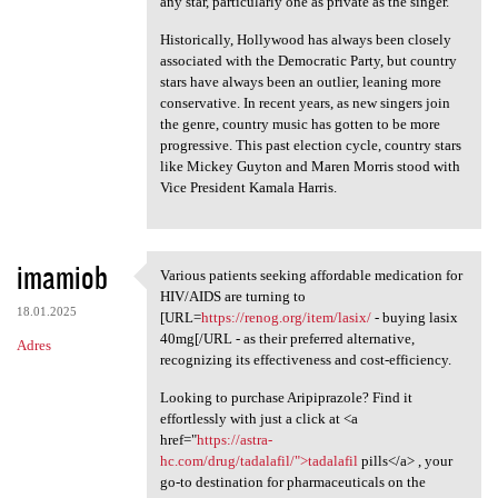
any star, particularly one as private as the singer.
Historically, Hollywood has always been closely
associated with the Democratic Party, but country
stars have always been an outlier, leaning more
conservative. In recent years, as new singers join
the genre, country music has gotten to be more
progressive. This past election cycle, country stars
like Mickey Guyton and Maren Morris stood with
Vice President Kamala Harris.
imamiob
Various patients seeking affordable medication for
Various patients seeking
HIV/AIDS are turning to
18.01.2025
[URL=
https://renog.org/item/lasix/
- buying lasix
40mg[/URL - as their preferred alternative,
Adres
recognizing its effectiveness and cost-efficiency.
Looking to purchase Aripiprazole? Find it
effortlessly with just a click at <a
href="
https://astra-
hc.com/drug/tadalafil/">tadalafil
pills</a> , your
go-to destination for pharmaceuticals on the