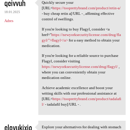
qeivvuh
Quickly secure your
Quickly secure your [URL
[URL=
https://tooprettybrand.com/product/retin-a/
18.01.2025
- buy cheap retin a[/URL - , affirming effective
control of swellings.
Adres
If you're looking to buy Flagyl, consider <a
href="
https://newyorksecuritylicense.com/drug/fla
gyl/">flagyl</a>
for a easy method to obtain your
medication.
If you're looking for a reliable source to purchase
Flagyl, consider visiting
https://newyorksecuritylicense.com/drug/flagyl/
,
where you can conveniently obtain your
medication online.
Achieve academic excellence and boost your
writing skills with our professional assistance at
[URL=
https://tooprettybrand.com/product/tadalafi
l/
- tadalafil buy[/URL - .
elovukixio
Explore your alternatives for dealing with stomach