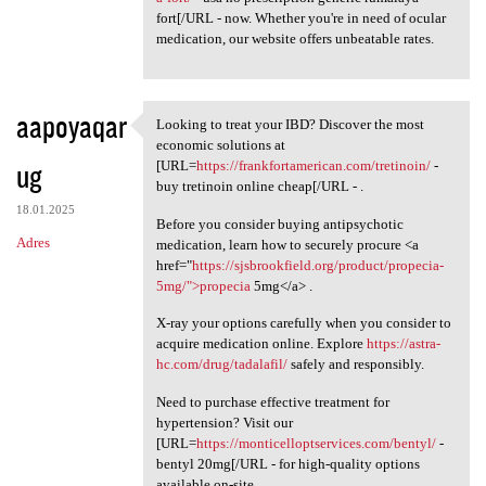
fort[/URL - now. Whether you're in need of ocular
medication, our website offers unbeatable rates.
aapoyaqar
Looking to treat your IBD? Discover the most
Looking to treat your IBD?
economic solutions at
ug
[URL=
https://frankfortamerican.com/tretinoin/
-
buy tretinoin online cheap[/URL - .
18.01.2025
Before you consider buying antipsychotic
Adres
medication, learn how to securely procure <a
href="
https://sjsbrookfield.org/product/propecia-
5mg/">propecia
5mg</a> .
X-ray your options carefully when you consider to
acquire medication online. Explore
https://astra-
hc.com/drug/tadalafil/
safely and responsibly.
Need to purchase effective treatment for
hypertension? Visit our
[URL=
https://monticelloptservices.com/bentyl/
-
bentyl 20mg[/URL - for high-quality options
available on-site.