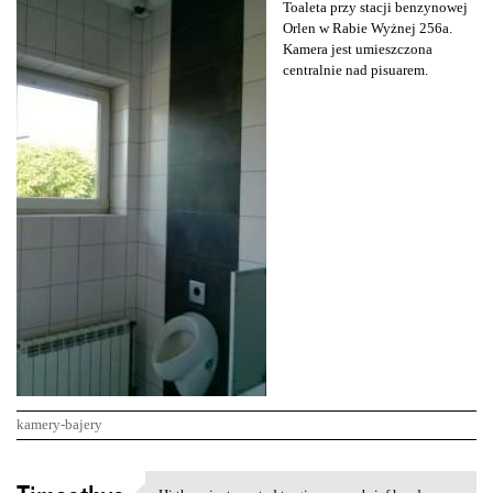
Toaleta przy stacji benzynowej
Orlen w Rabie Wyżnej 256a.
Kamera jest umieszczona
centralnie nad pisuarem.
kamery-bajery
K