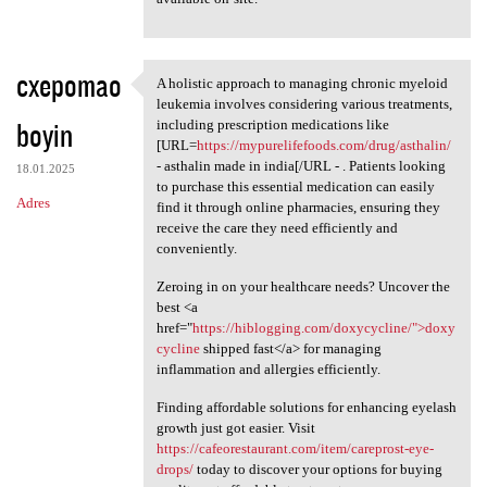
cxepomao
A holistic approach to managing chronic myeloid
A holistic approach to
leukemia involves considering various treatments,
boyin
including prescription medications like
[URL=
https://mypurelifefoods.com/drug/asthalin/
- asthalin made in india[/URL - . Patients looking
18.01.2025
to purchase this essential medication can easily
Adres
find it through online pharmacies, ensuring they
receive the care they need efficiently and
conveniently.
Zeroing in on your healthcare needs? Uncover the
best <a
href="
https://hiblogging.com/doxycycline/">doxy
cycline
shipped fast</a> for managing
inflammation and allergies efficiently.
Finding affordable solutions for enhancing eyelash
growth just got easier. Visit
https://cafeorestaurant.com/item/careprost-eye-
drops/
today to discover your options for buying