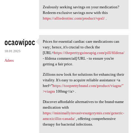
Zealously seeking savings on your medication?
Redeem exclusive savings now with this
https://alliedentinc.com/product/vpxl/
.
ocaowipoc
Prices for essential cardiac care medications can
Prices for essential cardiac
vary; hence, it's crucial to check the
18.01.2025
[URL=
https://theprettyguineapig.com/pill/fildena/
- fildena commercial[/URL - to ensure you're
Adres
getting a fair price.
Zillions now look for solutions for enhancing their
vitality. It's easy to acquire reliable assistance <a
href="
https://tooprettybrand.com/product/viagra/"
>viagra
100mg</a> .
Discover affordable alternatives to the brand-name
medication with
https://minimallyinvasivesurgerymis.com/generic-
amoxicillin-canada/
, offering comprehensive
therapy for bacterial infections.