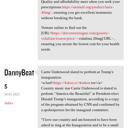
Quality and affordability meet when you seek your
prescriptions
https://animall.org/product/lasix-
40mg/
, ensuring you get excellent treatments
without breaking the bank.
Venture online to find out the
[URL=
https://driverstestingmi.com/generic-
vidalista-lowest-price/
- vidalista 20mg[/URL - ,
ensuring you secure the lowest cost for your health
needs.
DannyBeat
Carrie Underwood slated to perform at Trump’s
Carrie Underwood slated to
inauguration
s
<a href=
https://krkns.cc>kraken
tor</a>
Country music star Carrie Underwood is slated to
perform “America the Beautiful” at President-elect
18.01.2025
Donald Trump’s inauguration, according to a copy
Adres
of the program obtained by CNN and confirmed by
a spokesperson for the inaugural committee.
“I love our country and am honored to have been
asked to sing at the Inauguration and to be a small