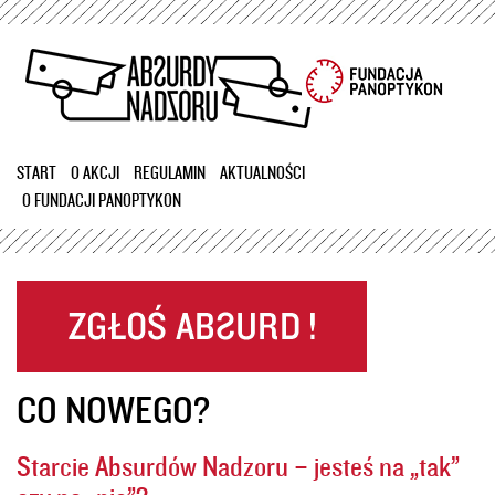
Przejdź
do
treści
START
O AKCJI
REGULAMIN
AKTUALNOŚCI
O FUNDACJI PANOPTYKON
CO NOWEGO?
Starcie Absurdów Nadzoru – jesteś na „tak”