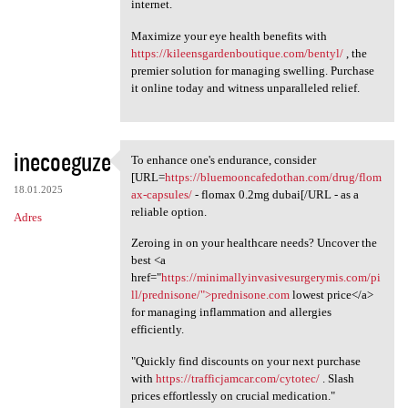
internet.
Maximize your eye health benefits with
https://kileensgardenboutique.com/bentyl/
, the
premier solution for managing swelling. Purchase
it online today and witness unparalleled relief.
inecoeguze
To enhance one's endurance, consider
To enhance one's endurance,
[URL=
https://bluemooncafedothan.com/drug/flom
18.01.2025
ax-capsules/
- flomax 0.2mg dubai[/URL - as a
reliable option.
Adres
Zeroing in on your healthcare needs? Uncover the
best <a
href="
https://minimallyinvasivesurgerymis.com/pi
ll/prednisone/">prednisone.com
lowest price</a>
for managing inflammation and allergies
efficiently.
"Quickly find discounts on your next purchase
with
https://trafficjamcar.com/cytotec/
. Slash
prices effortlessly on crucial medication."