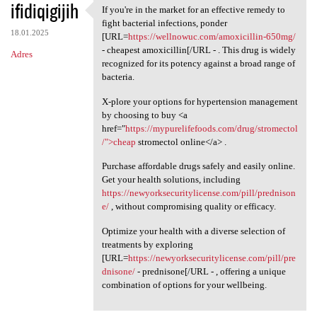
ifidiqigijih
If you're in the market for an effective remedy to
If you're in the market for
fight bacterial infections, ponder
18.01.2025
[URL=
https://wellnowuc.com/amoxicillin-650mg/
- cheapest amoxicillin[/URL - . This drug is widely
Adres
recognized for its potency against a broad range of
bacteria.
X-plore your options for hypertension management
by choosing to buy <a
href="
https://mypurelifefoods.com/drug/stromectol
/">cheap
stromectol online</a> .
Purchase affordable drugs safely and easily online.
Get your health solutions, including
https://newyorksecuritylicense.com/pill/prednison
e/
, without compromising quality or efficacy.
Optimize your health with a diverse selection of
treatments by exploring
[URL=
https://newyorksecuritylicense.com/pill/pre
dnisone/
- prednisone[/URL - , offering a unique
combination of options for your wellbeing.