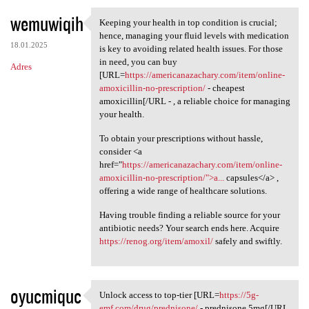
wemuwiqih
Keeping your health in top condition is crucial;
Keeping your health in top
hence, managing your fluid levels with medication
18.01.2025
is key to avoiding related health issues. For those
in need, you can buy
Adres
[URL=
https://americanazachary.com/item/online-
amoxicillin-no-prescription/
- cheapest
amoxicillin[/URL - , a reliable choice for managing
your health.
To obtain your prescriptions without hassle,
consider <a
href="
https://americanazachary.com/item/online-
amoxicillin-no-prescription/">a...
capsules</a> ,
offering a wide range of healthcare solutions.
Having trouble finding a reliable source for your
antibiotic needs? Your search ends here. Acquire
https://renog.org/item/amoxil/
safely and swiftly.
oyucmiquc
Unlock access to top-tier [URL=
https://5g-
Unlock access to top-tier
emf.com/drug/prednisone/
- prednisone 5mg[/URL