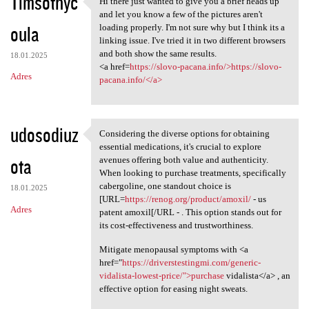
Timsothyc
Hi there just wanted to give you a brief heads up
Hi there just wanted to give
o
and let you know a few of the pictures aren't
oula
m
loading properly. I'm not sure why but I think its a
linking issue. I've tried it in two different browsers
e
and both show the same results.
18.01.2025
n
<a href=
https://slovo-pacana.info/>https://slovo-
Adres
pacana.info/</a>
t
a
r
udosodiuz
Considering the diverse options for obtaining
Considering the diverse
z
essential medications, it's crucial to explore
ota
avenues offering both value and authenticity.
e
When looking to purchase treatments, specifically
cabergoline, one standout choice is
18.01.2025
[URL=
https://renog.org/product/amoxil/
- us
Adres
patent amoxil[/URL - . This option stands out for
its cost-effectiveness and trustworthiness.
Mitigate menopausal symptoms with <a
href="
https://driverstestingmi.com/generic-
vidalista-lowest-price/">purchase
vidalista</a> , an
effective option for easing night sweats.