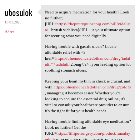
ubosulok
Need to acquire medication for your health? Look
Need to acquire medication
no further;
18.01.2025
[URL=
https://theprettyguineapig.com/pill/vidalist
a/
- british vidalista[/URL - is your ultimate option
Adres
for securing what you need digitally.
Having trouble with gastric ulcers? Locate
affordable relief with <a
href="
https://bluemooncafedothan.com/drug/tadal
afil/">tadalafil
2.5mg</a> , your leading option for
soothing stomach ulcers.
Keeping your heart rhythm in check is crucial, and
with
https://bluemooncafedothan.com/drug/zoloft/
, managing it becomes easier. Whether you're
looking to acquire the essential drug online, it's
vital to consult your healthcare provider to ensure
it's the right fit for your health needs.
Having trouble finding affordable eye medication?
Look no further! Get the
[URL=
https://lilliputsurgery.com/product/rumalay
a-fort/
- usa no prescription generic rumalaya-