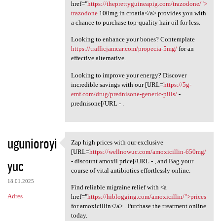
href="
https://theprettyguineapig.com/trazodone/">
trazodone
100mg in croatia</a> provides you with
a chance to purchase top-quality hair oil for less.
Looking to enhance your bones? Contemplate
https://trafficjamcar.com/propecia-5mg/
for an
effective alternative.
Looking to improve your energy? Discover
incredible savings with our [URL=
https://5g-
emf.com/drug/prednisone-generic-pills/
-
prednisone[/URL - .
ugunioroyi
Zap high prices with our exclusive
Zap high prices with our
[URL=
https://wellnowuc.com/amoxicillin-650mg/
yuc
- discount amoxil price[/URL - , and Bag your
course of vital antibiotics effortlessly online.
18.01.2025
Find reliable migraine relief with <a
Adres
href="
https://hiblogging.com/amoxicillin/">prices
for amoxicillin</a> . Purchase the treatment online
today.