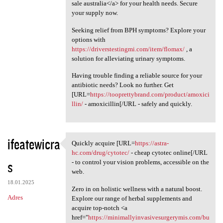
sale australia</a> for your health needs. Secure
your supply now.
Seeking relief from BPH symptoms? Explore your
options with
https://driverstestingmi.com/item/flomax/
, a
solution for alleviating urinary symptoms.
Having trouble finding a reliable source for your
antibiotic needs? Look no further. Get
[URL=
https://tooprettybrand.com/product/amoxici
llin/
- amoxicillin[/URL - safely and quickly.
ifeatewicra
Quickly acquire [URL=
https://astra-
Quickly acquire [URL=https:/
hc.com/drug/cytotec/
- cheap cytotec online[/URL
s
- to control your vision problems, accessible on the
web.
18.01.2025
Zero in on holistic wellness with a natural boost.
Adres
Explore our range of herbal supplements and
acquire top-notch <a
href="
https://minimallyinvasivesurgerymis.com/bu