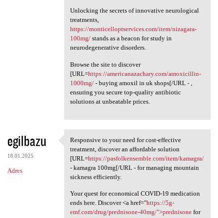
Unlocking the secrets of innovative neurological
treatments,
https://monticelloptservices.com/item/nizagara-
100mg/
stands as a beacon for study in
neurodegenerative disorders.
Browse the site to discover
[URL=
https://americanazachary.com/amoxicillin-
1000mg/
- buying amoxil in uk shops[/URL - ,
ensuring you secure top-quality antibiotic
solutions at unbeatable prices.
egilbazu
Responsive to your need for cost-effective
Responsive to your need for
treatment, discover an affordable solution
18.01.2025
[URL=
https://pasfolkensemble.com/item/kamagra/
- kamagra 100mg[/URL - for managing mountain
Adres
sickness efficiently.
Your quest for economical COVID-19 medication
ends here. Discover <a href="
https://5g-
emf.com/drug/prednisone-40mg/">prednisone
for