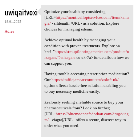
uwiqaitvoxi
Optimize your health by considering
Optimize your health by
[URL=
https://monticelloptservices.com/item/kama
18.01.2025
gra/
- sildenafil[/URL - as a solution. Explore
choices for managing edema.
Adres
Achieve optimal health by managing your
condition with proven treatments. Explore <a
href="
https://stroupflooringamerica.com/product/n
izagara/">nizagara
co uk</a> for details on how we
can support you.
Having trouble accessing prescription medication?
Our
https://trafficjamcar.com/item/zoloft-uk/
option offers a hassle-free solution, enabling you
to buy necessary medicine easily.
Zealously seeking a reliable source to buy your
pharmaceuticals from? Look no further;
[URL=
https://bluemooncafedothan.com/drug/viag
ra/
- viagra[/URL - offers a secure, discreet way to
order what you need.