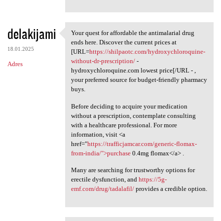
delakijami
Your quest for affordable the antimalarial drug
Your quest for affordable the
ends here. Discover the current prices at
18.01.2025
[URL=
https://shilpaotc.com/hydroxychloroquine-
without-dr-prescription/
-
Adres
hydroxychloroquine.com lowest price[/URL - ,
your preferred source for budget-friendly pharmacy
buys.
Before deciding to acquire your medication
without a prescription, contemplate consulting
with a healthcare professional. For more
information, visit <a
href="
https://trafficjamcar.com/generic-flomax-
from-india/">purchase
0.4mg flomax</a> .
Many are searching for trustworthy options for
erectile dysfunction, and
https://5g-
emf.com/drug/tadalafil/
provides a credible option.