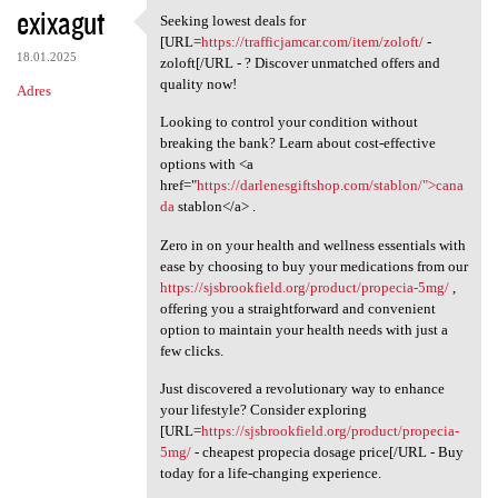
exixagut
Seeking lowest deals for
Seeking lowest deals for [URL
[URL=
https://trafficjamcar.com/item/zoloft/
-
18.01.2025
zoloft[/URL - ? Discover unmatched offers and
quality now!
Adres
Looking to control your condition without
breaking the bank? Learn about cost-effective
options with <a
href="
https://darlenesgiftshop.com/stablon/">cana
da
stablon</a> .
Zero in on your health and wellness essentials with
ease by choosing to buy your medications from our
https://sjsbrookfield.org/product/propecia-5mg/
,
offering you a straightforward and convenient
option to maintain your health needs with just a
few clicks.
Just discovered a revolutionary way to enhance
your lifestyle? Consider exploring
[URL=
https://sjsbrookfield.org/product/propecia-
5mg/
- cheapest propecia dosage price[/URL - Buy
today for a life-changing experience.