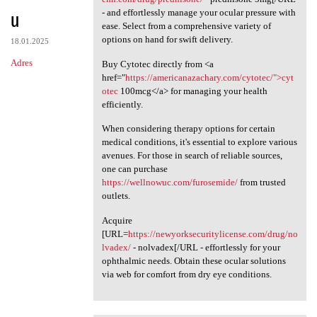
u
- and effortlessly manage your ocular pressure with
ease. Select from a comprehensive variety of
options on hand for swift delivery.
18.01.2025
Adres
Buy Cytotec directly from <a
href="
https://americanazachary.com/cytotec/">cyt
otec
100mcg</a> for managing your health
efficiently.
When considering therapy options for certain
medical conditions, it's essential to explore various
avenues. For those in search of reliable sources,
one can purchase
https://wellnowuc.com/furosemide/
from trusted
outlets.
Acquire
[URL=
https://newyorksecuritylicense.com/drug/no
lvadex/
- nolvadex[/URL - effortlessly for your
ophthalmic needs. Obtain these ocular solutions
via web for comfort from dry eye conditions.