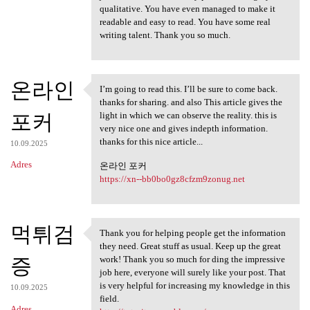
qualitative. You have even managed to make it
readable and easy to read. You have some real
writing talent. Thank you so much.
온라인
I’m going to read this. I’ll be sure to come back.
I’m going to read this. I’ll
thanks for sharing. and also This article gives the
포커
light in which we can observe the reality. this is
very nice one and gives indepth information.
thanks for this nice article...
10.09.2025
Adres
온라인 포커
https://xn--bb0bo0gz8cfzm9zonug.net
먹튀검
Thank you for helping people get the information
Thank you for helping people
they need. Great stuff as usual. Keep up the great
증
work! Thank you so much for ding the impressive
job here, everyone will surely like your post. That
is very helpful for increasing my knowledge in this
10.09.2025
field.
Adres