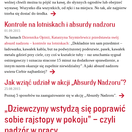
wolnej chwili można tu pójść na kawę, do słynnych ogrodów lub obejrzeć
wystawę. Wszystko dla wszystkich, od ręki i na miejscu. No tak, ale najpierw
trzeba się dostać do środka.
Kontrole na lotniskach i absurdy nadzoru
01.09.2015
Na łamach
Dziennika Opinii, Katarzyna Szymielewicz przedstawia swój
absurd nadzoru – kontrole na lotniskach
: „Dokładnie ten sam przedmiot –
ładowarka, kawałek kabla, but na podwyższonej podeszwie, pasek, kawałek
metalu gdzieś przy ciele, czy coś w kształcie tuby – raz uruchamia sygnał
ostrzegawczy i oznacza stracone 15 minut na dodatkowe sprawdzenie, a
innym razem okazuje się zupełnie niewidzialny”. A jaki absurd nadzoru
uwiera Ciebie najbardziej?
Jak wziąć udział w akcji „Absurdy Nadzoru"?
25.08.2015
Poznaj 5 sposobów na zaangażowanie się w akcję „Absurdy Nadzoru".
„Dziewczyny wstydzą się poprawić
sobie rajstopy w pokoju” – czyli
nadzór w pracy