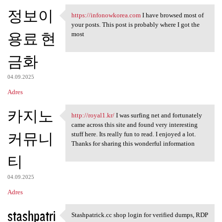
정보이
https://infonowkorea.com
I have browsed most of
https://infonowkorea.com I
your posts. This post is probably where I got the
용료 현
most
금화
04.09.2025
Adres
카지노
http://royal1.kr/
I was surfing net and fortunately
http://royal1.kr/ I was
came across this site and found very interesting
커뮤니
stuff here. Its really fun to read. I enjoyed a lot.
Thanks for sharing this wonderful information
티
04.09.2025
Adres
stashpatri
Stashpatrick.cc shop login for verified dumps, RDP