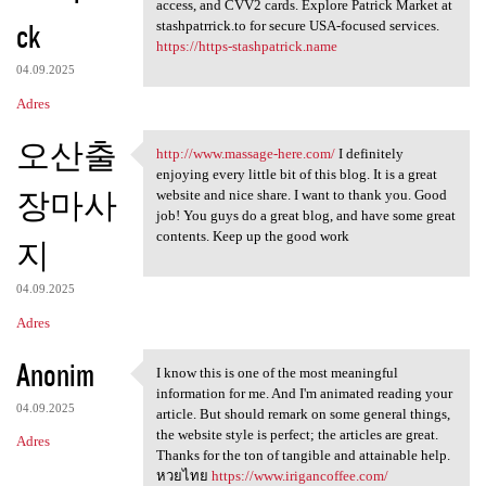
Stashpatrick.cc shop login
access, and CVV2 cards. Explore Patrick Market at
ck
stashpatrrick.to for secure USA-focused services.
https://https-stashpatrick.name
04.09.2025
Adres
오산출
http://www.massage-here.com/
I definitely
http://www.massage-here.com/
enjoying every little bit of this blog. It is a great
장마사
website and nice share. I want to thank you. Good
job! You guys do a great blog, and have some great
contents. Keep up the good work
지
04.09.2025
Adres
Anonim
I know this is one of the most meaningful
I know this is one of the
information for me. And I'm animated reading your
04.09.2025
article. But should remark on some general things,
the website style is perfect; the articles are great.
Adres
Thanks for the ton of tangible and attainable help.
หวยไทย
https://www.irigancoffee.com/