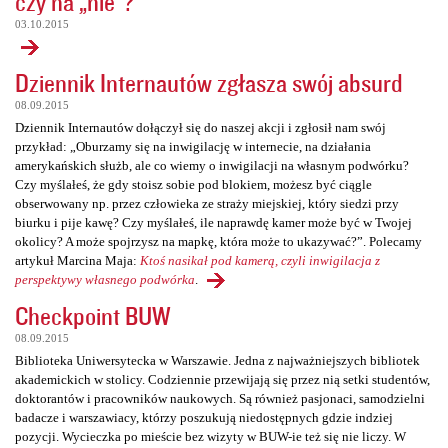
czy na „nie”?
03.10.2015
Dziennik Internautów zgłasza swój absurd
08.09.2015
Dziennik Internautów dołączył się do naszej akcji i zgłosił nam swój
przykład: „Oburzamy się na inwigilację w internecie, na działania
amerykańskich służb, ale co wiemy o inwigilacji na własnym podwórku?
Czy myślałeś, że gdy stoisz sobie pod blokiem, możesz być ciągle
obserwowany np. przez człowieka ze straży miejskiej, który siedzi przy
biurku i pije kawę? Czy myślałeś, ile naprawdę kamer może być w Twojej
okolicy? A może spojrzysz na mapkę, która może to ukazywać?”. Polecamy
artykuł Marcina Maja:
Ktoś nasikał pod kamerą, czyli inwigilacja z
perspektywy własnego podwórka
.
Checkpoint BUW
08.09.2015
Biblioteka Uniwersytecka w Warszawie. Jedna z najważniejszych bibliotek
akademickich w stolicy. Codziennie przewijają się przez nią setki studentów,
doktorantów i pracowników naukowych. Są również pasjonaci, samodzielni
badacze i warszawiacy, którzy poszukują niedostępnych gdzie indziej
pozycji. Wycieczka po mieście bez wizyty w BUW-ie też się nie liczy. W