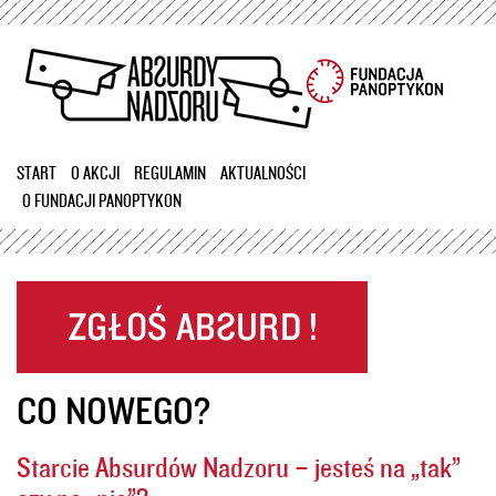
Przejdź
do
treści
START
O AKCJI
REGULAMIN
AKTUALNOŚCI
O FUNDACJI PANOPTYKON
CO NOWEGO?
Starcie Absurdów Nadzoru – jesteś na „tak”