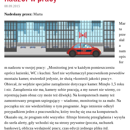
08.09.2015
Nadesłany przez:
Marta
Mar
ta
prze
słał
a
nam
opis
for
m nadzoru w swojej pracy: „Monitoring jest w każdym pomieszczeniu
oprócz łazienki, WC i kuchni. Szef nie wytłumaczył pracownikom powodów
montażu kamer, stwierdził jedynie, że służą »kontroli jakości pracy«.
Obiecał, że wejdzie specjalne zarządzenie dotyczące kamer. Minęło 1,5 roku
i nic. Zarządzenia nie ma, kamery sobie pracują, a my nawet nie wiemy, co
rejestrują (sam obraz czy może też dźwięk). Na komputerach mamy też
zamontowany program szpiegujący – wiadomo, monitoring to za mało. Na
początku nic nie wiedzieliśmy o tym programie. Jego istnienie odkrył
przypadkiem jeden z pracowników, który trochę się zna na komputerach.
Okazało się, że program robi wszystko: filtruje historię przeglądania i wysyła
do szefa alerty, gdy wchodzi się na strony prywatne (poczta, rachunek
bankowy), oblicza wydajność pracy, czas edycji jednego pliku itd.