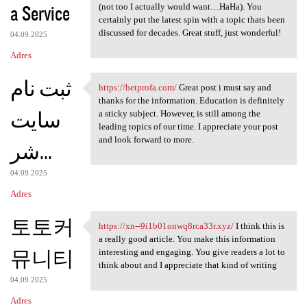
a Service
(not too I actually would want…HaHa). You
certainly put the latest spin with a topic thats been
discussed for decades. Great stuff, just wonderful!
04.09.2025
Adres
ثبت نام
https://betprofa.com/
Great post i must say and
https://betprofa.com/ Great
thanks for the information. Education is definitely
سایت
a sticky subject. However, is still among the
leading topics of our time. I appreciate your post
and look forward to more.
شر...
04.09.2025
Adres
토토커
https://xn--9i1b01onwq8rca33r.xyz/
I think this is
https://xn--9i1b01onwq8rca33r
a really good article. You make this information
뮤니티
interesting and engaging. You give readers a lot to
think about and I appreciate that kind of writing
04.09.2025
Adres