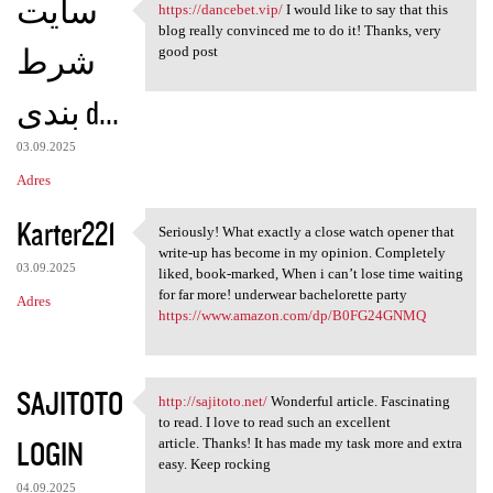
سایت
https://dancebet.vip/
I would like to say that this
https://dancebet.vip/ I would
blog really convinced me to do it! Thanks, very
شرط
good post
بندی d...
03.09.2025
Adres
Karter221
Seriously! What exactly a close watch opener that
Seriously! What exactly a
write-up has become in my opinion. Completely
03.09.2025
liked, book-marked, When i can’t lose time waiting
for far more! underwear bachelorette party
Adres
https://www.amazon.com/dp/B0FG24GNMQ
SAJITOTO
http://sajitoto.net/
Wonderful article. Fascinating
http://sajitoto.net/
to read. I love to read such an excellent
LOGIN
article. Thanks! It has made my task more and extra
easy. Keep rocking
04.09.2025