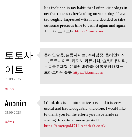
It is included in my habit that I often visit blogs in
my free time, so after landing on your blog. I have
thoroughly impressed with it and decided to take
out some precious time to visit it again and again.
Thanks. 오피스타
https://arorc.com
토토사
온라인슬롯, 슬롯사이트, 먹튀검증, 온라인카지
온라인슬롯, 슬롯사이트, 먹튀검
노, 토토사이트, 카지노 커뮤니티, 슬롯커뮤니티,
증, 온라인카지노,
이트
무료슬롯체험, 온라인바카라, 에볼루션카지노,
프라그마틱슬롯
https://kkuns.com
05.09.2025
Adres
Anonim
I think this is an informative post and it is very
I think this is an
useful and knowledgeable. therefore, I would like
05.09.2025
to thank you for the efforts you have made in
writing this article. amyregal4711
Adres
https://amyregal4711.techdesh.co.uk