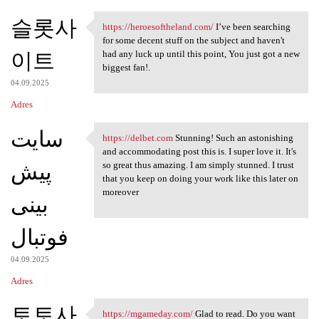
슬롯사
https://heroesoftheland.com/
I’ve been searching
https://heroesoftheland.com/
for some decent stuff on the subject and haven't
이트
had any luck up until this point, You just got a new
biggest fan!.
04.09.2025
Adres
سایت
https://delbet.com
Stunning! Such an astonishing
https://delbet.com Stunning!
and accommodating post this is. I super love it. It's
پیش
so great thus amazing. I am simply stunned. I trust
that you keep on doing your work like this later on
moreover
بینی
فوتبال
04.09.2025
Adres
토토사
https://mgameday.com/
Glad to read. Do you want