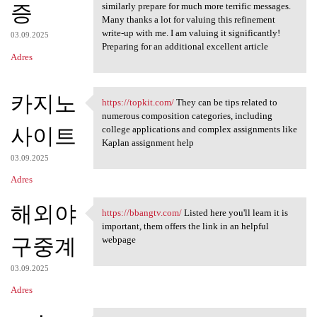
증
similarly prepare for much more terrific messages.
Many thanks a lot for valuing this refinement
write-up with me. I am valuing it significantly!
03.09.2025
Preparing for an additional excellent article
Adres
카지노
https://topkit.com/
They can be tips related to
https://topkit.com/ They can
numerous composition categories, including
사이트
college applications and complex assignments like
Kaplan assignment help
03.09.2025
Adres
해외야
https://bbangtv.com/
Listed here you'll learn it is
https://bbangtv.com/ Listed
important, them offers the link in an helpful
구중계
webpage
03.09.2025
Adres