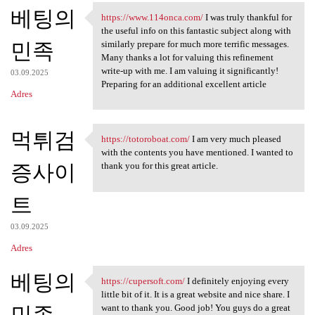
베팅의
a
https://www.114onca.com/
I was truly thankful for
https://www.114onca.com/ I
the useful info on this fantastic subject along with
r
민족
similarly prepare for much more terrific messages.
z
Many thanks a lot for valuing this refinement
write-up with me. I am valuing it significantly!
e
03.09.2025
Preparing for an additional excellent article
Adres
먹튀검
https://totoroboat.com/
I am very much pleased
https://totoroboat.com/ I am
with the contents you have mentioned. I wanted to
증사이
thank you for this great article.
트
03.09.2025
Adres
베팅의
https://cupersoft.com/
I definitely enjoying every
https://cupersoft.com/ I
little bit of it. It is a great website and nice share. I
민족
want to thank you. Good job! You guys do a great