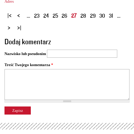
Adres
S
…
23
24
25
26
27
28
29
30
31
…
t
r
o
Dodaj komentarz
n
y
Nazwisko lub pseudonim
Treść Twojego komentarza
*