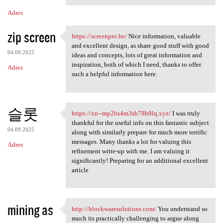
Adres
zip screen
https://screenpro.be/
Nice information, valuable
https://screenpro.be/ Nice
and excellent design, as share good stuff with good
04.09.2025
ideas and concepts, lots of great information and
inspiration, both of which I need, thanks to offer
Adres
such a helpful information here.
슬롯
https://xn--mp2bs4m3sb78h9lq.xyz/
I was truly
https://xn--mp2bs4m3sb78h9lq
thankful for the useful info on this fantastic subject
04.09.2025
along with similarly prepare for much more terrific
messages. Many thanks a lot for valuing this
Adres
refinement write-up with me. I am valuing it
significantly! Preparing for an additional excellent
article
mining as
http://blockwaresolutions.com/
You understand so
http://blockwaresolutions.com
much its practically challenging to argue along