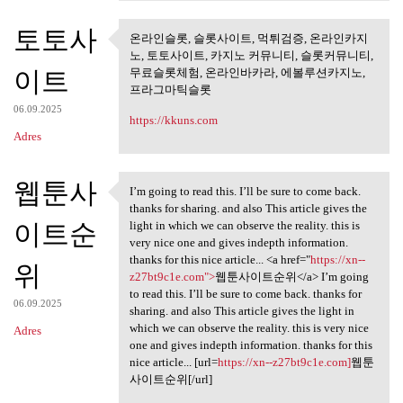
토토사
온라인슬롯, 슬롯사이트, 먹튀검증, 온라인카지
온라인슬롯, 슬롯사이트, 먹튀검
노, 토토사이트, 카지노 커뮤니티, 슬롯커뮤니티,
증, 온라인카지노,
이트
무료슬롯체험, 온라인바카라, 에볼루션카지노,
프라그마틱슬롯
06.09.2025
https://kkuns.com
Adres
웹툰사
I’m going to read this. I’ll be sure to come back.
I’m going to read this. I’ll
thanks for sharing. and also This article gives the
이트순
light in which we can observe the reality. this is
very nice one and gives indepth information.
thanks for this nice article... <a href="
https://xn--
위
z27bt9c1e.com">
웹툰사이트순위</a> I’m going
to read this. I’ll be sure to come back. thanks for
06.09.2025
sharing. and also This article gives the light in
which we can observe the reality. this is very nice
Adres
one and gives indepth information. thanks for this
nice article... [url=
https://xn--z27bt9c1e.com]
웹툰
사이트순위[/url]