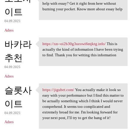
https://mgameday.com/ Glad to
help with essay? Get it right from here without
이트
burning your pocket. Know more about essay help
04.09.2025
Adres
바카라
https://xn--oi2b30g3ueowi6mjktg.info/
This is
https://xn-
actually the kind of information I have been trying
추천
to find. Thank you for writing this information
04.09.2025
Adres
슬롯사
https://jigubet.com/
You actually make it look so
https://jigubet.com/ You
easy with your performance but I find this matter to
이트
be actually something which I think I would never
comprehend. It seems too complicated and
extremely broad for me. I'm looking forward for
04.09.2025
your next post, I’ll try to get the hang of it!
Adres