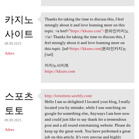
카지노
Thanks for taking the time to discuss this, I feel
Thanks for taking the time to
strongly about it and love learning more on this
사이트
topic. <a href="
https://kkuns.com">
온라인카지노
</a> Thanks for taking the time to discuss this, I
feel strongly about it and love learning more on
08.09.2025
this topic. [url=
https://kkuns.com]
온라인카지노
Adres
[/url]
카지노사이트
https://kkuns.com
스포츠
http://totoriters.weebly.com/
http://totoriters.weebly.com/
Hello I am so delighted I located your blog, I really
토토
located you by mistake, while I was watching on
google for something else, Anyways I am here now
and could just like to say thank for a tremendous
09.09.2025
post and a all round entertaining website. Please do
Adres
keep up the great work. You have performed a great
job on this article. It’s very precise and highly