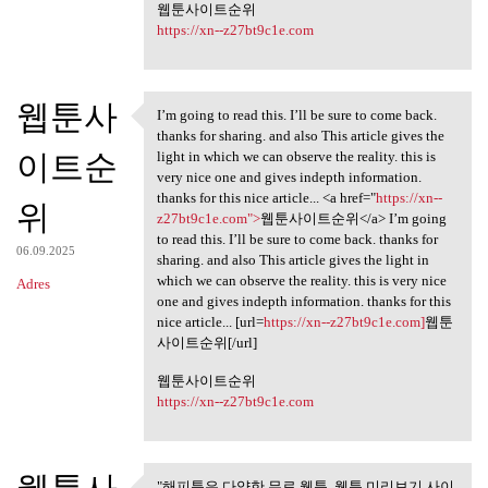
웹툰사이트순위
https://xn--z27bt9c1e.com
웹툰사
I’m going to read this. I’ll be sure to come back.
I’m going to read this. I’ll
thanks for sharing. and also This article gives the
이트순
light in which we can observe the reality. this is
very nice one and gives indepth information.
thanks for this nice article... <a href="
https://xn--
위
z27bt9c1e.com">
웹툰사이트순위</a> I’m going
to read this. I’ll be sure to come back. thanks for
06.09.2025
sharing. and also This article gives the light in
which we can observe the reality. this is very nice
Adres
one and gives indepth information. thanks for this
nice article... [url=
https://xn--z27bt9c1e.com]
웹툰
사이트순위[/url]
웹툰사이트순위
https://xn--z27bt9c1e.com
"해피툰은 다양한 무료 웹툰, 웹툰 미리보기 사이