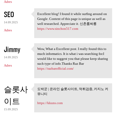
Adres
SEO
Excellent blog! I found it while surfing around on
Excellent blog! I found it
Google. Content of this page is unique as well as
14.09.2025
well researched. Appreciate it. 신촌룸싸롱
https://www.sinchon517.com
Adres
Jimmy
Wow, What a Excellent post. I really found this to
Wow, What a Excellent post. I
much informatics. It is what i was searching for.I
14.09.2025
would like to suggest you that please keep sharing
such type of info.Thanks Raz Bar
Adres
https://razbarofficial.com/
슬롯사
도박꾼 | 온라인 슬롯사이트, 먹튀검증, 카지노 커
도박꾼 | 온라인 슬롯사이트, 먹튀
뮤니티
검증, 카지노
이트
https://kkuns.com
15.09.2025