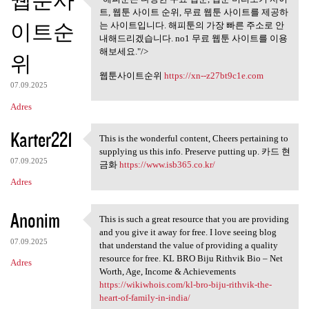
웹툰사
"해피툰은 다양한 무료 웹툰, 웹툰
트, 웹툰 사이트 순위, 무료 웹툰 사이트를 제공하
미리보기 사이트,
이트순
는 사이트입니다. 해피툰의 가장 빠른 주소로 안
내해드리겠습니다. no1 무료 웹툰 사이트를 이용
해보세요."/>
위
웹툰사이트순위
https://xn--z27bt9c1e.com
07.09.2025
Adres
Karter221
This is the wonderful content, Cheers pertaining to
This is the wonderful content
supplying us this info. Preserve putting up. 카드 현
07.09.2025
금화
https://www.isb365.co.kr/
Adres
Anonim
This is such a great resource that you are providing
This is such a great resource
and you give it away for free. I love seeing blog
07.09.2025
that understand the value of providing a quality
resource for free. KL BRO Biju Rithvik Bio – Net
Adres
Worth, Age, Income & Achievements
https://wikiwhois.com/kl-bro-biju-rithvik-the-
heart-of-family-in-india/