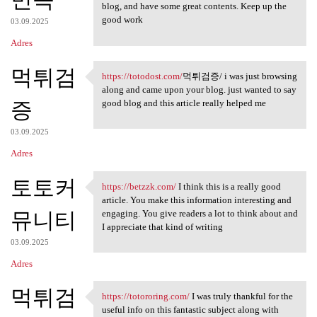
blog, and have some great contents. Keep up the
good work
03.09.2025
Adres
먹튀검
https://totodost.com/
먹튀검증/ i was just browsing
https://totodost.com/먹튀검증/ i
along and came upon your blog. just wanted to say
증
good blog and this article really helped me
03.09.2025
Adres
토토커
https://betzzk.com/
I think this is a really good
https://betzzk.com/ I think
article. You make this information interesting and
뮤니티
engaging. You give readers a lot to think about and
I appreciate that kind of writing
03.09.2025
Adres
먹튀검
https://totororing.com/
I was truly thankful for the
https://totororing.com/ I was
useful info on this fantastic subject along with