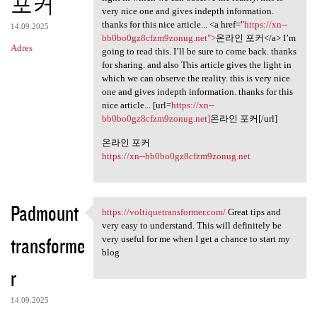
포커
very nice one and gives indepth information.
thanks for this nice article... <a href="
https://xn--
14.09.2025
bb0bo0gz8cfzm9zonug.net">
온라인 포커</a> I’m
Adres
going to read this. I’ll be sure to come back. thanks
for sharing. and also This article gives the light in
which we can observe the reality. this is very nice
one and gives indepth information. thanks for this
nice article... [url=
https://xn--
bb0bo0gz8cfzm9zonug.net]
온라인 포커[/url]
온라인 포커
https://xn--bb0bo0gz8cfzm9zonug.net
Padmount
https://voltiquetransformer.com/
Great tips and
https://voltiquetransformer
very easy to understand. This will definitely be
transforme
very useful for me when I get a chance to start my
blog
r
14.09.2025