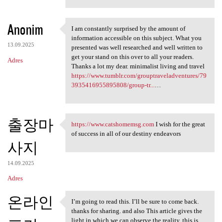
Anonim
I am constantly surprised by the amount of
I am constantly surprised by
information accessible on this subject. What you
13.09.2025
presented was well researched and well written to
get your stand on this over to all your readers.
Adres
Thanks a lot my dear. minimalist living and travel
https://www.tumblr.com/grouptraveladventures/79
3935416955895808/group-tr...
…
출장마
https://www.catshomemsg.com
I wish for the great
https://www.catshomemsg.com I
of success in all of our destiny endeavors
사지
14.09.2025
Adres
온라인
I’m going to read this. I’ll be sure to come back.
I’m going to read this. I’ll
thanks for sharing. and also This article gives the
light in which we can observe the reality. this is