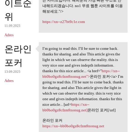
미리보기 사이트,
이트순
는 사이트입니다. 해피툰의 가장 빠른 주소로 안
내해드리겠습니다. no1 무료 웹툰 사이트를 이용
해보세요."/>
위
https://xn--z27bt9c1e.com
11.09.2025
Adres
온라인
I’m going to read this. I’ll be sure to come back.
I’m going to read this. I’ll
thanks for sharing. and also This article gives the
포커
light in which we can observe the reality. this is
very nice one and gives indepth information.
thanks for this nice article... <a href="
https://xn--
13.09.2025
bb0bo0gz8cfzm9zonug.net">
온라인 포커</a> I’m
Adres
going to read this. I’ll be sure to come back. thanks
for sharing. and also This article gives the light in
which we can observe the reality. this is very nice
one and gives indepth information. thanks for this
nice article... [url=
https://xn--
bb0bo0gz8cfzm9zonug.net]
온라인 포커[/url]
온라인 포커
https://xn--bb0bo0gz8cfzm9zonug.net