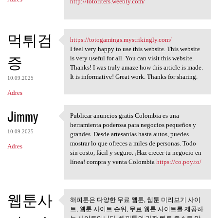
http://totoriters.weebly.com/
먹튀검
https://totogamings.mystrikingly.com/
https://totogamings
I feel very happy to use this website. This website
증
is very useful for all. You can visit this website.
Thanks! I was truly amaze how this article is made.
It is informative! Great work. Thanks for sharing.
10.09.2025
Adres
Jimmy
Publicar anuncios gratis Colombia es una
Publicar anuncios gratis
herramienta poderosa para negocios pequeños y
10.09.2025
grandes. Desde artesanías hasta autos, puedes
mostrar lo que ofreces a miles de personas. Todo
Adres
sin costo, fácil y seguro. ¡Haz crecer tu negocio en
línea! compra y venta Colombia
https://co.poy.to/
웹툰사
해피툰은 다양한 무료 웹툰, 웹툰 미리보기 사이
해피툰은 다양한 무료 웹툰, 웹툰
트, 웹툰 사이트 순위, 무료 웹툰 사이트를 제공하