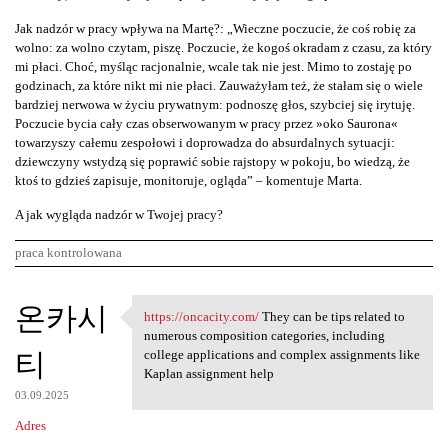
Jak nadzór w pracy wpływa na Martę?: „Wieczne poczucie, że coś robię za
wolno: za wolno czytam, piszę. Poczucie, że kogoś okradam z czasu, za który
mi płaci. Choć, myśląc racjonalnie, wcale tak nie jest. Mimo to zostaję po
godzinach, za które nikt mi nie płaci. Zauważyłam też, że stałam się o wiele
bardziej nerwowa w życiu prywatnym: podnoszę głos, szybciej się irytuję.
Poczucie bycia cały czas obserwowanym w pracy przez »oko Saurona«
towarzyszy całemu zespołowi i doprowadza do absurdalnych sytuacji:
dziewczyny wstydzą się poprawić sobie rajstopy w pokoju, bo wiedzą, że
ktoś to gdzieś zapisuje, monitoruje, ogląda” – komentuje Marta.
A jak wygląda nadzór w Twojej pracy?
praca kontrolowana
K
온카시
https://oncacity.com/
They can be tips related to
https://oncacity.com/ They
o
numerous composition categories, including
티
m
college applications and complex assignments like
Kaplan assignment help
e
03.09.2025
n
Adres
t