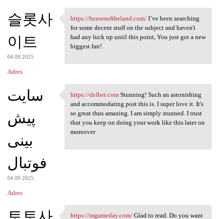
슬롯사
https://heroesoftheland.com/
I’ve been searching
https://heroesoftheland.com/
for some decent stuff on the subject and haven't
이트
had any luck up until this point, You just got a new
biggest fan!.
04.09.2025
Adres
سایت
https://delbet.com
Stunning! Such an astonishing
https://delbet.com Stunning!
and accommodating post this is. I super love it. It's
پیش
so great thus amazing. I am simply stunned. I trust
that you keep on doing your work like this later on
moreover
بینی
فوتبال
04.09.2025
Adres
토토사
https://mgameday.com/
Glad to read. Do you want