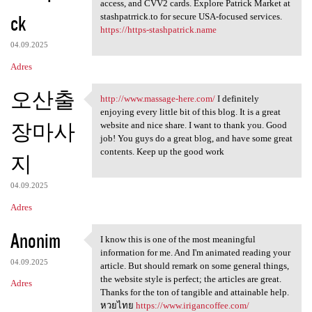
Stashpatrick.cc shop login
access, and CVV2 cards. Explore Patrick Market at
ck
stashpatrrick.to for secure USA-focused services.
https://https-stashpatrick.name
04.09.2025
Adres
오산출
http://www.massage-here.com/
I definitely
http://www.massage-here.com/
enjoying every little bit of this blog. It is a great
장마사
website and nice share. I want to thank you. Good
job! You guys do a great blog, and have some great
contents. Keep up the good work
지
04.09.2025
Adres
Anonim
I know this is one of the most meaningful
I know this is one of the
information for me. And I'm animated reading your
04.09.2025
article. But should remark on some general things,
the website style is perfect; the articles are great.
Adres
Thanks for the ton of tangible and attainable help.
หวยไทย
https://www.irigancoffee.com/