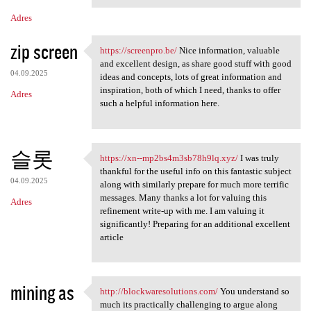
Adres
zip screen
https://screenpro.be/
Nice information, valuable
https://screenpro.be/ Nice
and excellent design, as share good stuff with good
04.09.2025
ideas and concepts, lots of great information and
inspiration, both of which I need, thanks to offer
Adres
such a helpful information here.
슬롯
https://xn--mp2bs4m3sb78h9lq.xyz/
I was truly
https://xn--mp2bs4m3sb78h9lq
thankful for the useful info on this fantastic subject
04.09.2025
along with similarly prepare for much more terrific
messages. Many thanks a lot for valuing this
Adres
refinement write-up with me. I am valuing it
significantly! Preparing for an additional excellent
article
mining as
http://blockwaresolutions.com/
You understand so
http://blockwaresolutions.com
much its practically challenging to argue along