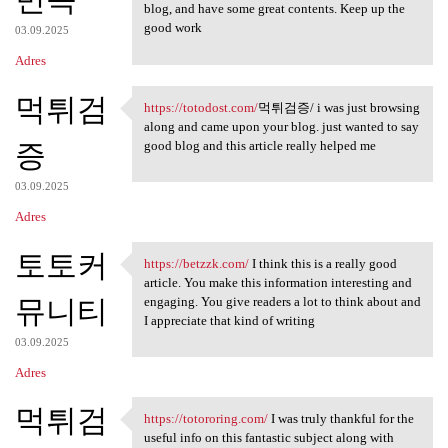
blog, and have some great contents. Keep up the
good work
03.09.2025
Adres
먹튀검
https://totodost.com/
먹튀검증/ i was just browsing
https://totodost.com/먹튀검증/ i
along and came upon your blog. just wanted to say
증
good blog and this article really helped me
03.09.2025
Adres
토토커
https://betzzk.com/
I think this is a really good
https://betzzk.com/ I think
article. You make this information interesting and
뮤니티
engaging. You give readers a lot to think about and
I appreciate that kind of writing
03.09.2025
Adres
먹튀검
https://totororing.com/
I was truly thankful for the
https://totororing.com/ I was
useful info on this fantastic subject along with