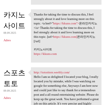
카지노
Thanks for taking the time to discuss this, I feel
Thanks for taking the time to
strongly about it and love learning more on this
사이트
topic. <a href="
https://kkuns.com">
온라인카지노
</a> Thanks for taking the time to discuss this, I
feel strongly about it and love learning more on
08.09.2025
this topic. [url=
https://kkuns.com]
온라인카지노
Adres
[/url]
카지노사이트
https://kkuns.com
스포츠
http://totoriters.weebly.com/
http://totoriters.weebly.com/
Hello I am so delighted I located your blog, I really
토토
located you by mistake, while I was watching on
google for something else, Anyways I am here now
and could just like to say thank for a tremendous
09.09.2025
post and a all round entertaining website. Please do
Adres
keep up the great work. You have performed a great
job on this article. It’s very precise and highly