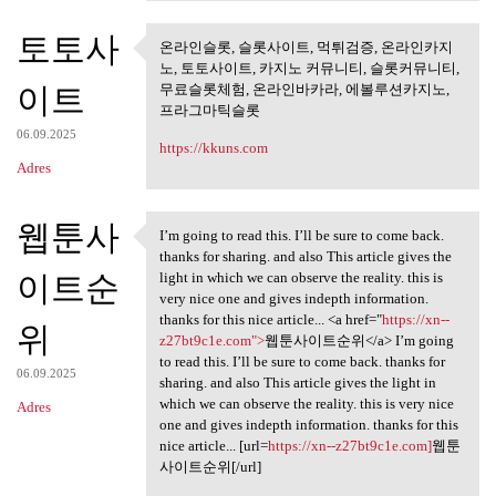
토토사
온라인슬롯, 슬롯사이트, 먹튀검증, 온라인카지
온라인슬롯, 슬롯사이트, 먹튀검
노, 토토사이트, 카지노 커뮤니티, 슬롯커뮤니티,
증, 온라인카지노,
이트
무료슬롯체험, 온라인바카라, 에볼루션카지노,
프라그마틱슬롯
06.09.2025
https://kkuns.com
Adres
웹툰사
I’m going to read this. I’ll be sure to come back.
I’m going to read this. I’ll
thanks for sharing. and also This article gives the
이트순
light in which we can observe the reality. this is
very nice one and gives indepth information.
thanks for this nice article... <a href="
https://xn--
위
z27bt9c1e.com">
웹툰사이트순위</a> I’m going
to read this. I’ll be sure to come back. thanks for
06.09.2025
sharing. and also This article gives the light in
which we can observe the reality. this is very nice
Adres
one and gives indepth information. thanks for this
nice article... [url=
https://xn--z27bt9c1e.com]
웹툰
사이트순위[/url]