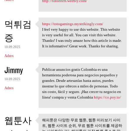
http://totoriters.weebly.com/
먹튀검
https://totogamings.mystrikingly.com/
https://totogamings
I feel very happy to use this website. This website
증
is very useful for all. You can visit this website.
Thanks! I was truly amaze how this article is made.
It is informative! Great work. Thanks for sharing.
10.09.2025
Adres
Jimmy
Publicar anuncios gratis Colombia es una
Publicar anuncios gratis
herramienta poderosa para negocios pequeños y
10.09.2025
grandes. Desde artesanías hasta autos, puedes
mostrar lo que ofreces a miles de personas. Todo
Adres
sin costo, fácil y seguro. ¡Haz crecer tu negocio en
línea! compra y venta Colombia
https://co.poy.to/
웹툰사
해피툰은 다양한 무료 웹툰, 웹툰 미리보기 사이
해피툰은 다양한 무료 웹툰, 웹툰
트, 웹툰 사이트 순위, 무료 웹툰 사이트를 제공하