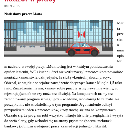
08.09.2015
Nadesłany przez:
Marta
Mar
ta
prze
słał
a
nam
opis
for
m nadzoru w swojej pracy: „Monitoring jest w każdym pomieszczeniu
oprócz łazienki, WC i kuchni. Szef nie wytłumaczył pracownikom powodów
montażu kamer, stwierdził jedynie, że służą »kontroli jakości pracy«.
Obiecał, że wejdzie specjalne zarządzenie dotyczące kamer. Minęło 1,5 roku
i nic. Zarządzenia nie ma, kamery sobie pracują, a my nawet nie wiemy, co
rejestrują (sam obraz czy może też dźwięk). Na komputerach mamy też
zamontowany program szpiegujący – wiadomo, monitoring to za mało. Na
początku nic nie wiedzieliśmy o tym programie. Jego istnienie odkrył
przypadkiem jeden z pracowników, który trochę się zna na komputerach.
Okazało się, że program robi wszystko: filtruje historię przeglądania i wysyła
do szefa alerty, gdy wchodzi się na strony prywatne (poczta, rachunek
bankowy), oblicza wydajność pracy, czas edycji jednego pliku itd.