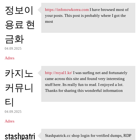
정보이
https://infonowkorea.com
I have browsed most of
https://infonowkorea.com I
your posts. This post is probably where I got the
용료 현
most
금화
04.09.2025
Adres
카지노
http://royal1.kr/
I was surfing net and fortunately
http://royal1.kr/ I was
came across this site and found very interesting
커뮤니
stuff here. Its really fun to read. I enjoyed a lot.
Thanks for sharing this wonderful information
티
04.09.2025
Adres
stashpatri
Stashpatrick.cc shop login for verified dumps, RDP