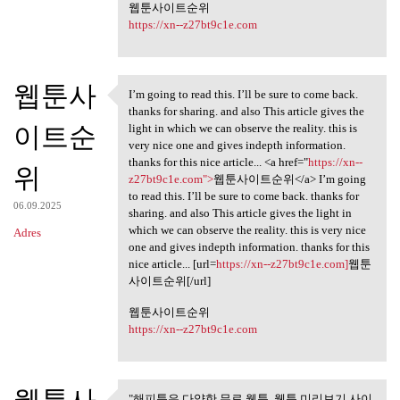
웹툰사이트순위
https://xn--z27bt9c1e.com
웹툰사
I’m going to read this. I’ll be sure to come back.
I’m going to read this. I’ll
thanks for sharing. and also This article gives the
이트순
light in which we can observe the reality. this is
very nice one and gives indepth information.
thanks for this nice article... <a href="
https://xn--
위
z27bt9c1e.com">
웹툰사이트순위</a> I’m going
to read this. I’ll be sure to come back. thanks for
06.09.2025
sharing. and also This article gives the light in
which we can observe the reality. this is very nice
Adres
one and gives indepth information. thanks for this
nice article... [url=
https://xn--z27bt9c1e.com]
웹툰
사이트순위[/url]
웹툰사이트순위
https://xn--z27bt9c1e.com
"해피툰은 다양한 무료 웹툰, 웹툰 미리보기 사이