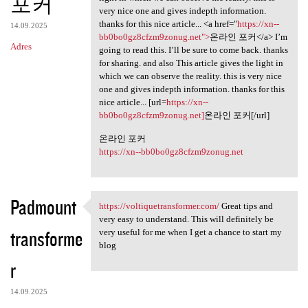
포커
very nice one and gives indepth information.
thanks for this nice article... <a href="
https://xn--
14.09.2025
bb0bo0gz8cfzm9zonug.net">
온라인 포커</a> I’m
Adres
going to read this. I’ll be sure to come back. thanks
for sharing. and also This article gives the light in
which we can observe the reality. this is very nice
one and gives indepth information. thanks for this
nice article... [url=
https://xn--
bb0bo0gz8cfzm9zonug.net]
온라인 포커[/url]
온라인 포커
https://xn--bb0bo0gz8cfzm9zonug.net
Padmount
https://voltiquetransformer.com/
Great tips and
https://voltiquetransformer
very easy to understand. This will definitely be
transforme
very useful for me when I get a chance to start my
blog
r
14.09.2025