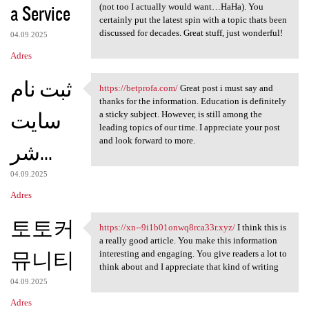
a Service
(not too I actually would want…HaHa). You
certainly put the latest spin with a topic thats been
discussed for decades. Great stuff, just wonderful!
04.09.2025
Adres
ثبت نام
https://betprofa.com/
Great post i must say and
https://betprofa.com/ Great
thanks for the information. Education is definitely
سایت
a sticky subject. However, is still among the
leading topics of our time. I appreciate your post
and look forward to more.
شر...
04.09.2025
Adres
토토커
https://xn--9i1b01onwq8rca33r.xyz/
I think this is
https://xn--9i1b01onwq8rca33r
a really good article. You make this information
뮤니티
interesting and engaging. You give readers a lot to
think about and I appreciate that kind of writing
04.09.2025
Adres