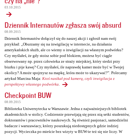
czy na „nie”?
03.10.2015
Dziennik Internautów zgłasza swój absurd
08.09.2015
Dziennik Internautów dołączył się do naszej akcji i zgłosił nam swój
przykład: „Oburzamy się na inwigilację w internecie, na działania
amerykańskich służb, ale co wiemy o inwigilacji na własnym podwórku?
Czy myślałeś, że gdy stoisz sobie pod blokiem, możesz być ciągle
obserwowany np. przez człowieka ze straży miejskiej, który siedzi przy
biurku i pije kawę? Czy myślałeś, ile naprawdę kamer może być w Twojej
okolicy? A może spojrzysz na mapkę, która może to ukazywać?”. Polecamy
artykuł Marcina Maja:
Ktoś nasikał pod kamerą, czyli inwigilacja z
perspektywy własnego podwórka
.
Checkpoint BUW
08.09.2015
Biblioteka Uniwersytecka w Warszawie. Jedna z najważniejszych bibliotek
akademickich w stolicy. Codziennie przewijają się przez nią setki studentów,
doktorantów i pracowników naukowych. Są również pasjonaci, samodzielni
badacze i warszawiacy, którzy poszukują niedostępnych gdzie indziej
pozycji. Wycieczka po mieście bez wizyty w BUW-ie też się nie liczy. W