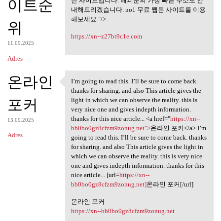
미리보기 사이트,
이트순
는 사이트입니다. 해피툰의 가장 빠른 주소로 안
내해드리겠습니다. no1 무료 웹툰 사이트를 이용
해보세요."/>
위
https://xn--z27bt9c1e.com
11.09.2025
Adres
온라인
I’m going to read this. I’ll be sure to come back.
I’m going to read this. I’ll
thanks for sharing. and also This article gives the
포커
light in which we can observe the reality. this is
very nice one and gives indepth information.
thanks for this nice article... <a href="
https://xn--
13.09.2025
bb0bo0gz8cfzm9zonug.net">
온라인 포커</a> I’m
Adres
going to read this. I’ll be sure to come back. thanks
for sharing. and also This article gives the light in
which we can observe the reality. this is very nice
one and gives indepth information. thanks for this
nice article... [url=
https://xn--
bb0bo0gz8cfzm9zonug.net]
온라인 포커[/url]
온라인 포커
https://xn--bb0bo0gz8cfzm9zonug.net