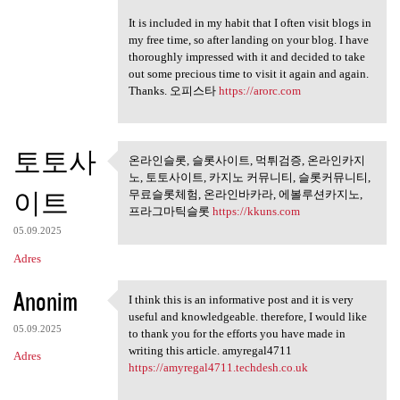
It is included in my habit that I often visit blogs in
my free time, so after landing on your blog. I have
thoroughly impressed with it and decided to take
out some precious time to visit it again and again.
Thanks. 오피스타
https://arorc.com
토토사
온라인슬롯, 슬롯사이트, 먹튀검증, 온라인카지
온라인슬롯, 슬롯사이트, 먹튀검
노, 토토사이트, 카지노 커뮤니티, 슬롯커뮤니티,
증, 온라인카지노,
이트
무료슬롯체험, 온라인바카라, 에볼루션카지노,
프라그마틱슬롯
https://kkuns.com
05.09.2025
Adres
Anonim
I think this is an informative post and it is very
I think this is an
useful and knowledgeable. therefore, I would like
05.09.2025
to thank you for the efforts you have made in
writing this article. amyregal4711
Adres
https://amyregal4711.techdesh.co.uk