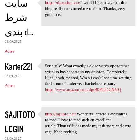
سایت
https://dancebet.vip/
I would like to say that this
https://dancebet.vip/ I would
blog really convinced me to do it! Thanks, very
شرط
good post
بندی d...
03.09.2025
Adres
Karter221
Seriously! What exactly a close watch opener that
Seriously! What exactly a
write-up has become in my opinion. Completely
03.09.2025
liked, book-marked, When i can’t lose time waiting
for far more! underwear bachelorette party
Adres
https://www.amazon.com/dp/B0FG24GNMQ
SAJITOTO
http://sajitoto.net/
Wonderful article. Fascinating
http://sajitoto.net/
to read. I love to read such an excellent
LOGIN
article. Thanks! It has made my task more and extra
easy. Keep rocking
04.09.2025