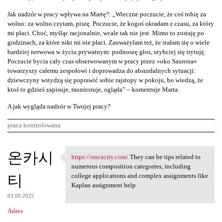
Jak nadzór w pracy wpływa na Martę?: „Wieczne poczucie, że coś robię za
wolno: za wolno czytam, piszę. Poczucie, że kogoś okradam z czasu, za który
mi płaci. Choć, myśląc racjonalnie, wcale tak nie jest. Mimo to zostaję po
godzinach, za które nikt mi nie płaci. Zauważyłam też, że stałam się o wiele
bardziej nerwowa w życiu prywatnym: podnoszę głos, szybciej się irytuję.
Poczucie bycia cały czas obserwowanym w pracy przez »oko Saurona«
towarzyszy całemu zespołowi i doprowadza do absurdalnych sytuacji:
dziewczyny wstydzą się poprawić sobie rajstopy w pokoju, bo wiedzą, że
ktoś to gdzieś zapisuje, monitoruje, ogląda” – komentuje Marta.
A jak wygląda nadzór w Twojej pracy?
praca kontrolowana
K
온카시
https://oncacity.com/
They can be tips related to
https://oncacity.com/ They
o
numerous composition categories, including
티
m
college applications and complex assignments like
Kaplan assignment help
e
03.09.2025
n
Adres
t