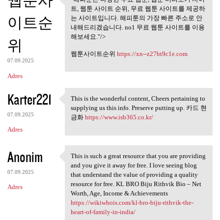
웹툰사
"해피툰은 다양한 무료 웹툰, 웹툰
트, 웹툰 사이트 순위, 무료 웹툰 사이트를 제공하
미리보기 사이트,
이트순
는 사이트입니다. 해피툰의 가장 빠른 주소로 안
내해드리겠습니다. no1 무료 웹툰 사이트를 이용
해보세요."/>
위
웹툰사이트순위
https://xn--z27bt9c1e.com
07.09.2025
Adres
Karter221
This is the wonderful content, Cheers pertaining to
This is the wonderful content
supplying us this info. Preserve putting up. 카드 현
07.09.2025
금화
https://www.isb365.co.kr/
Adres
Anonim
This is such a great resource that you are providing
This is such a great resource
and you give it away for free. I love seeing blog
07.09.2025
that understand the value of providing a quality
resource for free. KL BRO Biju Rithvik Bio – Net
Adres
Worth, Age, Income & Achievements
https://wikiwhois.com/kl-bro-biju-rithvik-the-
heart-of-family-in-india/