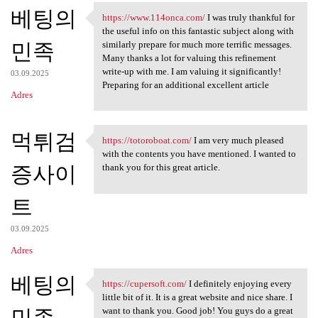
베팅의
a
https://www.114onca.com/
I was truly thankful for
https://www.114onca.com/ I
the useful info on this fantastic subject along with
r
민족
similarly prepare for much more terrific messages.
z
Many thanks a lot for valuing this refinement
write-up with me. I am valuing it significantly!
e
03.09.2025
Preparing for an additional excellent article
Adres
먹튀검
https://totoroboat.com/
I am very much pleased
https://totoroboat.com/ I am
with the contents you have mentioned. I wanted to
증사이
thank you for this great article.
트
03.09.2025
Adres
베팅의
https://cupersoft.com/
I definitely enjoying every
https://cupersoft.com/ I
little bit of it. It is a great website and nice share. I
민족
want to thank you. Good job! You guys do a great