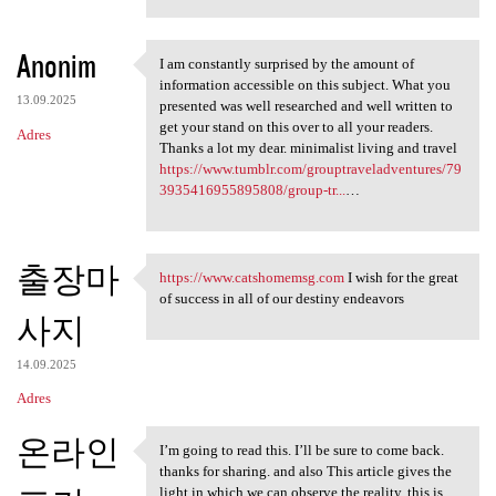
Anonim
I am constantly surprised by the amount of
I am constantly surprised by
information accessible on this subject. What you
13.09.2025
presented was well researched and well written to
get your stand on this over to all your readers.
Adres
Thanks a lot my dear. minimalist living and travel
https://www.tumblr.com/grouptraveladventures/79
3935416955895808/group-tr...
…
출장마
https://www.catshomemsg.com
I wish for the great
https://www.catshomemsg.com I
of success in all of our destiny endeavors
사지
14.09.2025
Adres
온라인
I’m going to read this. I’ll be sure to come back.
I’m going to read this. I’ll
thanks for sharing. and also This article gives the
light in which we can observe the reality. this is