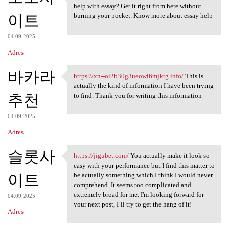
https://mgameday.com/ Glad to
help with essay? Get it right from here without
이트
burning your pocket. Know more about essay help
04.09.2025
Adres
바카라
https://xn--oi2b30g3ueowi6mjktg.info/
This is
https://xn-
actually the kind of information I have been trying
추천
to find. Thank you for writing this information
04.09.2025
Adres
슬롯사
https://jigubet.com/
You actually make it look so
https://jigubet.com/ You
easy with your performance but I find this matter to
이트
be actually something which I think I would never
comprehend. It seems too complicated and
extremely broad for me. I'm looking forward for
04.09.2025
your next post, I’ll try to get the hang of it!
Adres