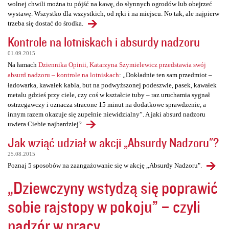
wolnej chwili można tu pójść na kawę, do słynnych ogrodów lub obejrzeć
wystawę. Wszystko dla wszystkich, od ręki i na miejscu. No tak, ale najpierw
trzeba się dostać do środka.
Kontrole na lotniskach i absurdy nadzoru
01.09.2015
Na łamach
Dziennika Opinii, Katarzyna Szymielewicz przedstawia swój
absurd nadzoru – kontrole na lotniskach
: „Dokładnie ten sam przedmiot –
ładowarka, kawałek kabla, but na podwyższonej podeszwie, pasek, kawałek
metalu gdzieś przy ciele, czy coś w kształcie tuby – raz uruchamia sygnał
ostrzegawczy i oznacza stracone 15 minut na dodatkowe sprawdzenie, a
innym razem okazuje się zupełnie niewidzialny”. A jaki absurd nadzoru
uwiera Ciebie najbardziej?
Jak wziąć udział w akcji „Absurdy Nadzoru"?
25.08.2015
Poznaj 5 sposobów na zaangażowanie się w akcję „Absurdy Nadzoru".
„Dziewczyny wstydzą się poprawić
sobie rajstopy w pokoju” – czyli
nadzór w pracy