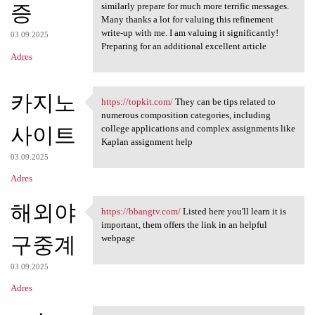
증
similarly prepare for much more terrific messages.
Many thanks a lot for valuing this refinement
write-up with me. I am valuing it significantly!
03.09.2025
Preparing for an additional excellent article
Adres
카지노
https://topkit.com/
They can be tips related to
https://topkit.com/ They can
numerous composition categories, including
사이트
college applications and complex assignments like
Kaplan assignment help
03.09.2025
Adres
해외야
https://bbangtv.com/
Listed here you'll learn it is
https://bbangtv.com/ Listed
important, them offers the link in an helpful
구중계
webpage
03.09.2025
Adres