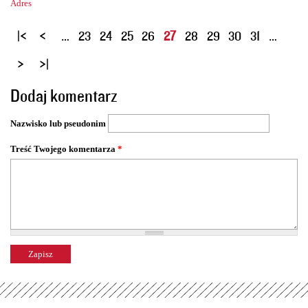
Adres
S
…
23
24
25
26
27
28
29
30
31
…
t
r
o
Dodaj komentarz
n
y
Nazwisko lub pseudonim
Treść Twojego komentarza
*