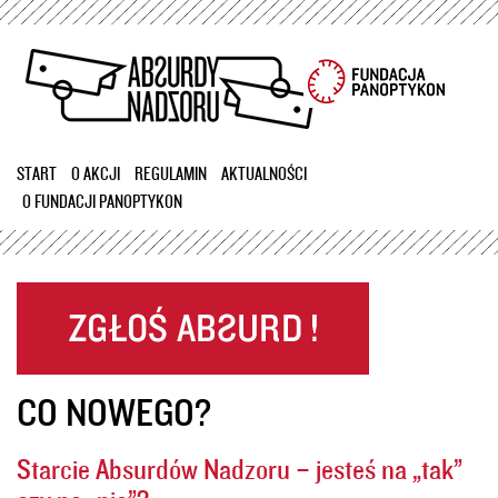
Przejdź
do
treści
START
O AKCJI
REGULAMIN
AKTUALNOŚCI
O FUNDACJI PANOPTYKON
CO NOWEGO?
Starcie Absurdów Nadzoru – jesteś na „tak”