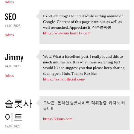
Adres
SEO
Excellent blog! I found it while surfing around on
Excellent blog! I found it
Google. Content of this page is unique as well as
14.09.2025
well researched. Appreciate it. 신촌룸싸롱
https://www.sinchon517.com
Adres
Jimmy
Wow, What a Excellent post. I really found this to
Wow, What a Excellent post. I
much informatics. It is what i was searching for.I
14.09.2025
would like to suggest you that please keep sharing
such type of info.Thanks Raz Bar
Adres
https://razbarofficial.com/
슬롯사
도박꾼 | 온라인 슬롯사이트, 먹튀검증, 카지노 커
도박꾼 | 온라인 슬롯사이트, 먹튀
뮤니티
검증, 카지노
이트
https://kkuns.com
15.09.2025