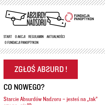
Przejdź
do
treści
START
O AKCJI
REGULAMIN
AKTUALNOŚCI
O FUNDACJI PANOPTYKON
CO NOWEGO?
Starcie Absurdów Nadzoru – jesteś na „tak”