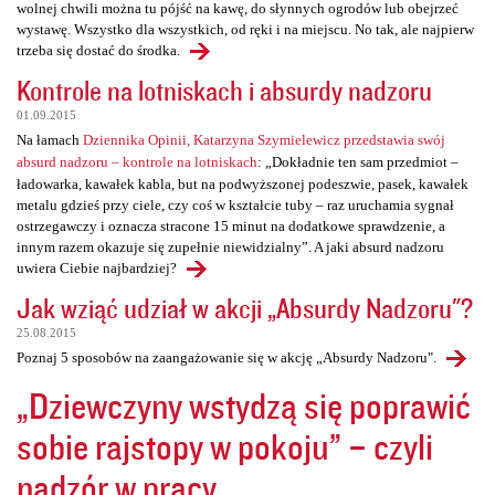
wolnej chwili można tu pójść na kawę, do słynnych ogrodów lub obejrzeć
wystawę. Wszystko dla wszystkich, od ręki i na miejscu. No tak, ale najpierw
trzeba się dostać do środka.
Kontrole na lotniskach i absurdy nadzoru
01.09.2015
Na łamach
Dziennika Opinii, Katarzyna Szymielewicz przedstawia swój
absurd nadzoru – kontrole na lotniskach
: „Dokładnie ten sam przedmiot –
ładowarka, kawałek kabla, but na podwyższonej podeszwie, pasek, kawałek
metalu gdzieś przy ciele, czy coś w kształcie tuby – raz uruchamia sygnał
ostrzegawczy i oznacza stracone 15 minut na dodatkowe sprawdzenie, a
innym razem okazuje się zupełnie niewidzialny”. A jaki absurd nadzoru
uwiera Ciebie najbardziej?
Jak wziąć udział w akcji „Absurdy Nadzoru"?
25.08.2015
Poznaj 5 sposobów na zaangażowanie się w akcję „Absurdy Nadzoru".
„Dziewczyny wstydzą się poprawić
sobie rajstopy w pokoju” – czyli
nadzór w pracy