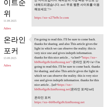
미리보기 사이트,
이트순
는 사이트입니다. 해피툰의 가장 빠른 주소로 안
내해드리겠습니다. no1 무료 웹툰 사이트를 이용
해보세요."/>
위
https://xn--z27bt9c1e.com
11.09.2025
Adres
온라인
I’m going to read this. I’ll be sure to come back.
I’m going to read this. I’ll
thanks for sharing. and also This article gives the
포커
light in which we can observe the reality. this is
very nice one and gives indepth information.
thanks for this nice article... <a href="
https://xn--
13.09.2025
bb0bo0gz8cfzm9zonug.net">
온라인 포커</a> I’m
Adres
going to read this. I’ll be sure to come back. thanks
for sharing. and also This article gives the light in
which we can observe the reality. this is very nice
one and gives indepth information. thanks for this
nice article... [url=
https://xn--
bb0bo0gz8cfzm9zonug.net]
온라인 포커[/url]
온라인 포커
https://xn--bb0bo0gz8cfzm9zonug.net