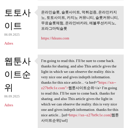
토토사
온라인슬롯, 슬롯사이트, 먹튀검증, 온라인카지
온라인슬롯, 슬롯사이트, 먹튀검
노, 토토사이트, 카지노 커뮤니티, 슬롯커뮤니티,
증, 온라인카지노,
이트
무료슬롯체험, 온라인바카라, 에볼루션카지노,
프라그마틱슬롯
06.09.2025
https://kkuns.com
Adres
웹툰사
I’m going to read this. I’ll be sure to come back.
I’m going to read this. I’ll
thanks for sharing. and also This article gives the
이트순
light in which we can observe the reality. this is
very nice one and gives indepth information.
thanks for this nice article... <a href="
https://xn--
위
z27bt9c1e.com">
웹툰사이트순위</a> I’m going
to read this. I’ll be sure to come back. thanks for
06.09.2025
sharing. and also This article gives the light in
which we can observe the reality. this is very nice
Adres
one and gives indepth information. thanks for this
nice article... [url=
https://xn--z27bt9c1e.com]
웹툰
사이트순위[/url]