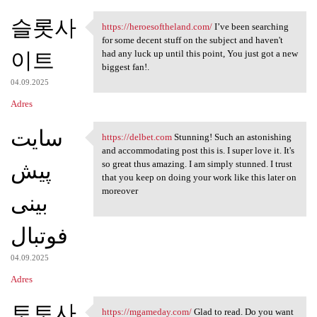
슬롯사
https://heroesoftheland.com/
I’ve been searching
https://heroesoftheland.com/
for some decent stuff on the subject and haven't
이트
had any luck up until this point, You just got a new
biggest fan!.
04.09.2025
Adres
سایت
https://delbet.com
Stunning! Such an astonishing
https://delbet.com Stunning!
and accommodating post this is. I super love it. It's
پیش
so great thus amazing. I am simply stunned. I trust
that you keep on doing your work like this later on
moreover
بینی
فوتبال
04.09.2025
Adres
토토사
https://mgameday.com/
Glad to read. Do you want