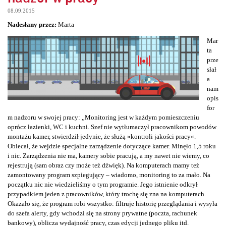
08.09.2015
Nadesłany przez:
Marta
Mar
ta
prze
słał
a
nam
opis
for
m nadzoru w swojej pracy: „Monitoring jest w każdym pomieszczeniu
oprócz łazienki, WC i kuchni. Szef nie wytłumaczył pracownikom powodów
montażu kamer, stwierdził jedynie, że służą »kontroli jakości pracy«.
Obiecał, że wejdzie specjalne zarządzenie dotyczące kamer. Minęło 1,5 roku
i nic. Zarządzenia nie ma, kamery sobie pracują, a my nawet nie wiemy, co
rejestrują (sam obraz czy może też dźwięk). Na komputerach mamy też
zamontowany program szpiegujący – wiadomo, monitoring to za mało. Na
początku nic nie wiedzieliśmy o tym programie. Jego istnienie odkrył
przypadkiem jeden z pracowników, który trochę się zna na komputerach.
Okazało się, że program robi wszystko: filtruje historię przeglądania i wysyła
do szefa alerty, gdy wchodzi się na strony prywatne (poczta, rachunek
bankowy), oblicza wydajność pracy, czas edycji jednego pliku itd.