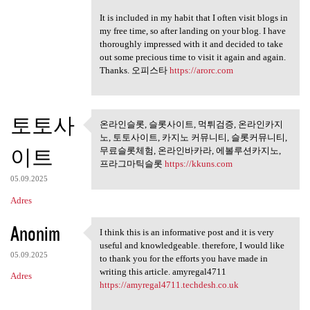
It is included in my habit that I often visit blogs in
my free time, so after landing on your blog. I have
thoroughly impressed with it and decided to take
out some precious time to visit it again and again.
Thanks. 오피스타
https://arorc.com
토토사
온라인슬롯, 슬롯사이트, 먹튀검증, 온라인카지
온라인슬롯, 슬롯사이트, 먹튀검
노, 토토사이트, 카지노 커뮤니티, 슬롯커뮤니티,
증, 온라인카지노,
이트
무료슬롯체험, 온라인바카라, 에볼루션카지노,
프라그마틱슬롯
https://kkuns.com
05.09.2025
Adres
Anonim
I think this is an informative post and it is very
I think this is an
useful and knowledgeable. therefore, I would like
05.09.2025
to thank you for the efforts you have made in
writing this article. amyregal4711
Adres
https://amyregal4711.techdesh.co.uk