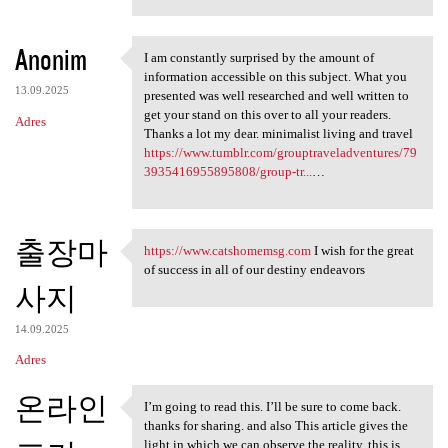
Anonim
I am constantly surprised by the amount of
I am constantly surprised by
information accessible on this subject. What you
13.09.2025
presented was well researched and well written to
get your stand on this over to all your readers.
Adres
Thanks a lot my dear. minimalist living and travel
https://www.tumblr.com/grouptraveladventures/79
3935416955895808/group-tr...
…
출장마
https://www.catshomemsg.com
I wish for the great
https://www.catshomemsg.com I
of success in all of our destiny endeavors
사지
14.09.2025
Adres
온라인
I’m going to read this. I’ll be sure to come back.
I’m going to read this. I’ll
thanks for sharing. and also This article gives the
light in which we can observe the reality. this is