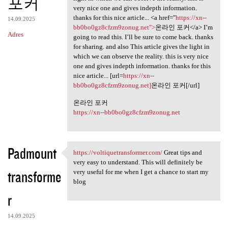
포커
very nice one and gives indepth information.
thanks for this nice article... <a href="
https://xn--
14.09.2025
bb0bo0gz8cfzm9zonug.net">
온라인 포커</a> I’m
Adres
going to read this. I’ll be sure to come back. thanks
for sharing. and also This article gives the light in
which we can observe the reality. this is very nice
one and gives indepth information. thanks for this
nice article... [url=
https://xn--
bb0bo0gz8cfzm9zonug.net]
온라인 포커[/url]
온라인 포커
https://xn--bb0bo0gz8cfzm9zonug.net
Padmount
https://voltiquetransformer.com/
Great tips and
https://voltiquetransformer
very easy to understand. This will definitely be
transforme
very useful for me when I get a chance to start my
blog
r
14.09.2025