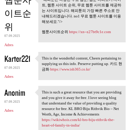
웹툰사
"해피툰은 다양한 무료 웹툰, 웹툰
트, 웹툰 사이트 순위, 무료 웹툰 사이트를 제공하
미리보기 사이트,
이트순
는 사이트입니다. 해피툰의 가장 빠른 주소로 안
내해드리겠습니다. no1 무료 웹툰 사이트를 이용
해보세요."/>
위
웹툰사이트순위
https://xn--z27bt9c1e.com
07.09.2025
Adres
Karter221
This is the wonderful content, Cheers pertaining to
This is the wonderful content
supplying us this info. Preserve putting up. 카드 현
07.09.2025
금화
https://www.isb365.co.kr/
Adres
Anonim
This is such a great resource that you are providing
This is such a great resource
and you give it away for free. I love seeing blog
07.09.2025
that understand the value of providing a quality
resource for free. KL BRO Biju Rithvik Bio – Net
Adres
Worth, Age, Income & Achievements
https://wikiwhois.com/kl-bro-biju-rithvik-the-
heart-of-family-in-india/