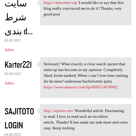
سایت
https://dancebet.vip/
I would like to say that this
https://dancebet.vip/ I would
blog really convinced me to do it! Thanks, very
شرط
good post
بندی d...
03.09.2025
Adres
Karter221
Seriously! What exactly a close watch opener that
Seriously! What exactly a
write-up has become in my opinion. Completely
03.09.2025
liked, book-marked, When i can’t lose time waiting
for far more! underwear bachelorette party
Adres
https://www.amazon.com/dp/B0FG24GNMQ
SAJITOTO
http://sajitoto.net/
Wonderful article. Fascinating
http://sajitoto.net/
to read. I love to read such an excellent
LOGIN
article. Thanks! It has made my task more and extra
easy. Keep rocking
04.09.2025