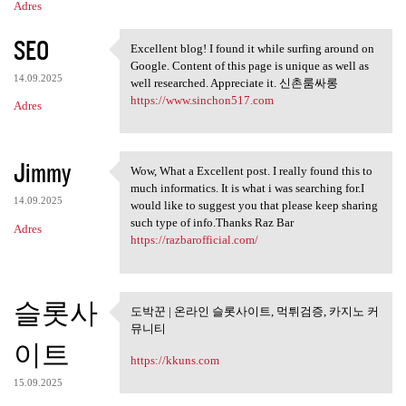
Adres
SEO
Excellent blog! I found it while surfing around on
Excellent blog! I found it
Google. Content of this page is unique as well as
14.09.2025
well researched. Appreciate it. 신촌룸싸롱
https://www.sinchon517.com
Adres
Jimmy
Wow, What a Excellent post. I really found this to
Wow, What a Excellent post. I
much informatics. It is what i was searching for.I
14.09.2025
would like to suggest you that please keep sharing
such type of info.Thanks Raz Bar
Adres
https://razbarofficial.com/
슬롯사
도박꾼 | 온라인 슬롯사이트, 먹튀검증, 카지노 커
도박꾼 | 온라인 슬롯사이트, 먹튀
뮤니티
검증, 카지노
이트
https://kkuns.com
15.09.2025