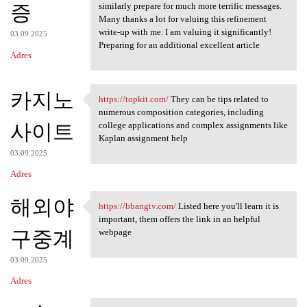
증
similarly prepare for much more terrific messages.
Many thanks a lot for valuing this refinement
write-up with me. I am valuing it significantly!
03.09.2025
Preparing for an additional excellent article
Adres
카지노
https://topkit.com/
They can be tips related to
https://topkit.com/ They can
numerous composition categories, including
사이트
college applications and complex assignments like
Kaplan assignment help
03.09.2025
Adres
해외야
https://bbangtv.com/
Listed here you'll learn it is
https://bbangtv.com/ Listed
important, them offers the link in an helpful
구중계
webpage
03.09.2025
Adres