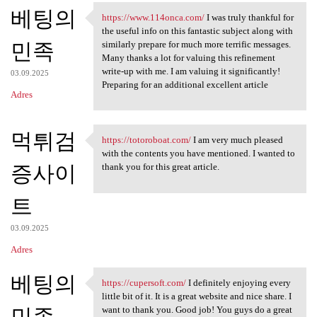
베팅의
a
https://www.114onca.com/
I was truly thankful for
https://www.114onca.com/ I
the useful info on this fantastic subject along with
r
민족
similarly prepare for much more terrific messages.
z
Many thanks a lot for valuing this refinement
write-up with me. I am valuing it significantly!
e
03.09.2025
Preparing for an additional excellent article
Adres
먹튀검
https://totoroboat.com/
I am very much pleased
https://totoroboat.com/ I am
with the contents you have mentioned. I wanted to
증사이
thank you for this great article.
트
03.09.2025
Adres
베팅의
https://cupersoft.com/
I definitely enjoying every
https://cupersoft.com/ I
little bit of it. It is a great website and nice share. I
민족
want to thank you. Good job! You guys do a great