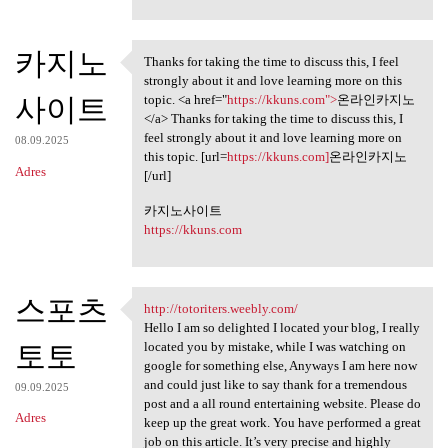
카지노
Thanks for taking the time to discuss this, I feel
Thanks for taking the time to
strongly about it and love learning more on this
사이트
topic. <a href="
https://kkuns.com">
온라인카지노
</a> Thanks for taking the time to discuss this, I
feel strongly about it and love learning more on
08.09.2025
this topic. [url=
https://kkuns.com]
온라인카지노
Adres
[/url]
카지노사이트
https://kkuns.com
스포츠
http://totoriters.weebly.com/
http://totoriters.weebly.com/
Hello I am so delighted I located your blog, I really
토토
located you by mistake, while I was watching on
google for something else, Anyways I am here now
and could just like to say thank for a tremendous
09.09.2025
post and a all round entertaining website. Please do
Adres
keep up the great work. You have performed a great
job on this article. It’s very precise and highly