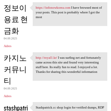
정보이
https://infonowkorea.com
I have browsed most of
https://infonowkorea.com I
your posts. This post is probably where I got the
용료 현
most
금화
04.09.2025
Adres
카지노
http://royal1.kr/
I was surfing net and fortunately
http://royal1.kr/ I was
came across this site and found very interesting
커뮤니
stuff here. Its really fun to read. I enjoyed a lot.
Thanks for sharing this wonderful information
티
04.09.2025
Adres
stashpatri
Stashpatrick.cc shop login for verified dumps, RDP