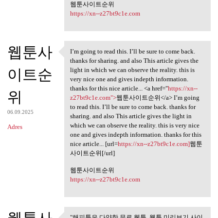
웹툰사이트순위
https://xn--z27bt9c1e.com
웹툰사
I’m going to read this. I’ll be sure to come back.
I’m going to read this. I’ll
thanks for sharing. and also This article gives the
이트순
light in which we can observe the reality. this is
very nice one and gives indepth information.
thanks for this nice article... <a href="
https://xn--
위
z27bt9c1e.com">
웹툰사이트순위</a> I’m going
to read this. I’ll be sure to come back. thanks for
06.09.2025
sharing. and also This article gives the light in
which we can observe the reality. this is very nice
Adres
one and gives indepth information. thanks for this
nice article... [url=
https://xn--z27bt9c1e.com]
웹툰
사이트순위[/url]
웹툰사이트순위
https://xn--z27bt9c1e.com
"해피툰은 다양한 무료 웹툰, 웹툰 미리보기 사이