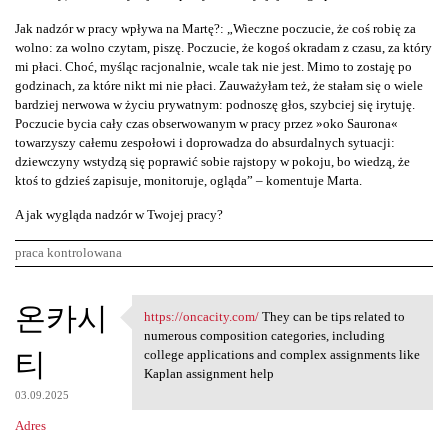
Jak nadzór w pracy wpływa na Martę?: „Wieczne poczucie, że coś robię za
wolno: za wolno czytam, piszę. Poczucie, że kogoś okradam z czasu, za który
mi płaci. Choć, myśląc racjonalnie, wcale tak nie jest. Mimo to zostaję po
godzinach, za które nikt mi nie płaci. Zauważyłam też, że stałam się o wiele
bardziej nerwowa w życiu prywatnym: podnoszę głos, szybciej się irytuję.
Poczucie bycia cały czas obserwowanym w pracy przez »oko Saurona«
towarzyszy całemu zespołowi i doprowadza do absurdalnych sytuacji:
dziewczyny wstydzą się poprawić sobie rajstopy w pokoju, bo wiedzą, że
ktoś to gdzieś zapisuje, monitoruje, ogląda” – komentuje Marta.
A jak wygląda nadzór w Twojej pracy?
praca kontrolowana
K
온카시
https://oncacity.com/
They can be tips related to
https://oncacity.com/ They
o
numerous composition categories, including
티
m
college applications and complex assignments like
Kaplan assignment help
e
03.09.2025
n
Adres
t