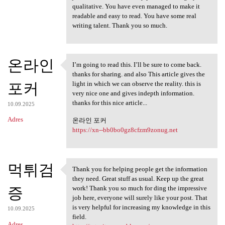
qualitative. You have even managed to make it
readable and easy to read. You have some real
writing talent. Thank you so much.
온라인
I’m going to read this. I’ll be sure to come back.
I’m going to read this. I’ll
thanks for sharing. and also This article gives the
포커
light in which we can observe the reality. this is
very nice one and gives indepth information.
thanks for this nice article...
10.09.2025
Adres
온라인 포커
https://xn--bb0bo0gz8cfzm9zonug.net
먹튀검
Thank you for helping people get the information
Thank you for helping people
they need. Great stuff as usual. Keep up the great
증
work! Thank you so much for ding the impressive
job here, everyone will surely like your post. That
is very helpful for increasing my knowledge in this
10.09.2025
field.
Adres