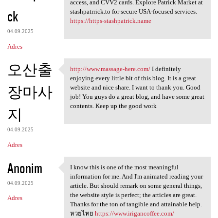
Stashpatrick.cc shop login
access, and CVV2 cards. Explore Patrick Market at
ck
stashpatrrick.to for secure USA-focused services.
https://https-stashpatrick.name
04.09.2025
Adres
오산출
http://www.massage-here.com/
I definitely
http://www.massage-here.com/
enjoying every little bit of this blog. It is a great
장마사
website and nice share. I want to thank you. Good
job! You guys do a great blog, and have some great
contents. Keep up the good work
지
04.09.2025
Adres
Anonim
I know this is one of the most meaningful
I know this is one of the
information for me. And I'm animated reading your
04.09.2025
article. But should remark on some general things,
the website style is perfect; the articles are great.
Adres
Thanks for the ton of tangible and attainable help.
หวยไทย
https://www.irigancoffee.com/