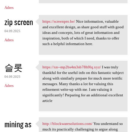
Adres
zip screen
https://screenpro.be/
Nice information, valuable
https://screenpro.be/ Nice
and excellent design, as share good stuff with good
04.09.2025
ideas and concepts, lots of great information and
inspiration, both of which I need, thanks to offer
Adres
such a helpful information here.
슬롯
https://xn--mp2bs4m3sb78h9lq.xyz/
I was truly
https://xn--mp2bs4m3sb78h9lq
thankful for the useful info on this fantastic subject
04.09.2025
along with similarly prepare for much more terrific
messages. Many thanks a lot for valuing this
Adres
refinement write-up with me. I am valuing it
significantly! Preparing for an additional excellent
article
mining as
http://blockwaresolutions.com/
You understand so
http://blockwaresolutions.com
much its practically challenging to argue along