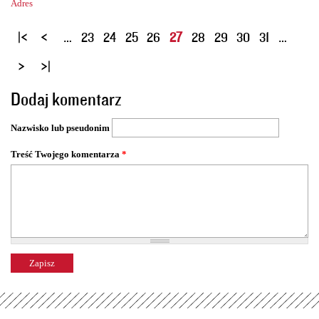
Adres
S
…
23
24
25
26
27
28
29
30
31
…
t
r
o
Dodaj komentarz
n
y
Nazwisko lub pseudonim
Treść Twojego komentarza
*