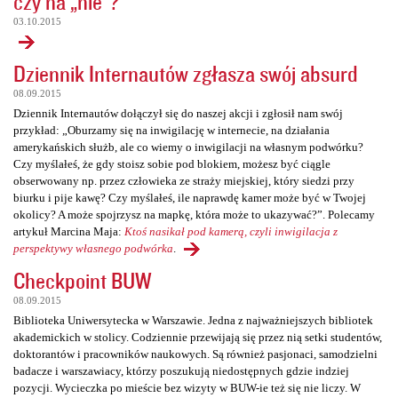
czy na „nie”?
03.10.2015
Dziennik Internautów zgłasza swój absurd
08.09.2015
Dziennik Internautów dołączył się do naszej akcji i zgłosił nam swój
przykład: „Oburzamy się na inwigilację w internecie, na działania
amerykańskich służb, ale co wiemy o inwigilacji na własnym podwórku?
Czy myślałeś, że gdy stoisz sobie pod blokiem, możesz być ciągle
obserwowany np. przez człowieka ze straży miejskiej, który siedzi przy
biurku i pije kawę? Czy myślałeś, ile naprawdę kamer może być w Twojej
okolicy? A może spojrzysz na mapkę, która może to ukazywać?”. Polecamy
artykuł Marcina Maja:
Ktoś nasikał pod kamerą, czyli inwigilacja z
perspektywy własnego podwórka
.
Checkpoint BUW
08.09.2015
Biblioteka Uniwersytecka w Warszawie. Jedna z najważniejszych bibliotek
akademickich w stolicy. Codziennie przewijają się przez nią setki studentów,
doktorantów i pracowników naukowych. Są również pasjonaci, samodzielni
badacze i warszawiacy, którzy poszukują niedostępnych gdzie indziej
pozycji. Wycieczka po mieście bez wizyty w BUW-ie też się nie liczy. W