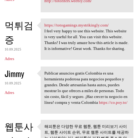
http://totoriters.weebly.com/
먹튀검
https://totogamings.mystrikingly.com/
https://totogamings
I feel very happy to use this website. This website
증
is very useful for all. You can visit this website.
Thanks! I was truly amaze how this article is made.
It is informative! Great work. Thanks for sharing.
10.09.2025
Adres
Jimmy
Publicar anuncios gratis Colombia es una
Publicar anuncios gratis
herramienta poderosa para negocios pequeños y
10.09.2025
grandes. Desde artesanías hasta autos, puedes
mostrar lo que ofreces a miles de personas. Todo
Adres
sin costo, fácil y seguro. ¡Haz crecer tu negocio en
línea! compra y venta Colombia
https://co.poy.to/
웹툰사
해피툰은 다양한 무료 웹툰, 웹툰 미리보기 사이
해피툰은 다양한 무료 웹툰, 웹툰
트, 웹툰 사이트 순위, 무료 웹툰 사이트를 제공하