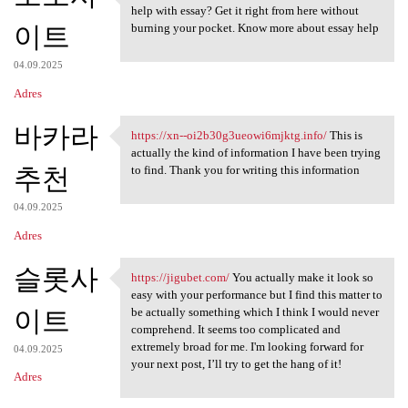
https://mgameday.com/ Glad to
help with essay? Get it right from here without
이트
burning your pocket. Know more about essay help
04.09.2025
Adres
바카라
https://xn--oi2b30g3ueowi6mjktg.info/
This is
https://xn-
actually the kind of information I have been trying
추천
to find. Thank you for writing this information
04.09.2025
Adres
슬롯사
https://jigubet.com/
You actually make it look so
https://jigubet.com/ You
easy with your performance but I find this matter to
이트
be actually something which I think I would never
comprehend. It seems too complicated and
extremely broad for me. I'm looking forward for
04.09.2025
your next post, I’ll try to get the hang of it!
Adres