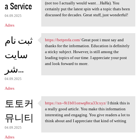
a Service
(not too I actually would want…HaHa). You
certainly put the latest spin with a topic thats been
discussed for decades. Great stuff, just wonderful!
04.09.2025
Adres
ثبت نام
https://betprofa.com/
Great post i must say and
https://betprofa.com/ Great
thanks for the information. Education is definitely
سایت
a sticky subject. However, is still among the
leading topics of our time. I appreciate your post
and look forward to more.
شر...
04.09.2025
Adres
토토커
https://xn--9i1b01onwq8rca33r.xyz/
I think this is
https://xn--9i1b01onwq8rca33r
a really good article. You make this information
뮤니티
interesting and engaging. You give readers a lot to
think about and I appreciate that kind of writing
04.09.2025
Adres