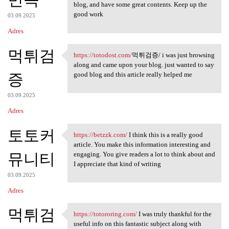
blog, and have some great contents. Keep up the
good work
03.09.2025
Adres
먹튀검
https://totodost.com/
먹튀검증/ i was just browsing
https://totodost.com/먹튀검증/ i
along and came upon your blog. just wanted to say
증
good blog and this article really helped me
03.09.2025
Adres
토토커
https://betzzk.com/
I think this is a really good
https://betzzk.com/ I think
article. You make this information interesting and
뮤니티
engaging. You give readers a lot to think about and
I appreciate that kind of writing
03.09.2025
Adres
먹튀검
https://totororing.com/
I was truly thankful for the
https://totororing.com/ I was
useful info on this fantastic subject along with