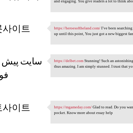
and engaging. You give readers a lot to think abo
5
롯사이트
https://heroesoftheland.com/
I’ve been searching 
https://heroesoftheland.com/
up until this point, You just got a new biggest fan
5
سایت پیش ب
https://delbet.com
Stunning! Such an astonishing a
https://delbet.com Stunning!
thus amazing. I am simply stunned. I trust that y
فوت
5
토사이트
https://mgameday.com/
Glad to read. Do you want
https://mgameday.com/ Glad to
pocket. Know more about essay help
5