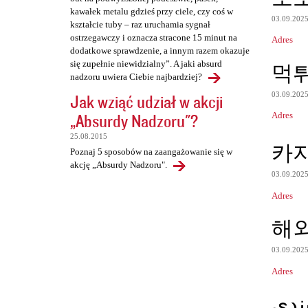
kawałek metalu gdzieś przy ciele, czy coś w
03.09.202
kształcie tuby – raz uruchamia sygnał
ostrzegawczy i oznacza stracone 15 minut na
Adres
dodatkowe sprawdzenie, a innym razem okazuje
się zupełnie niewidzialny”. A jaki absurd
먹
nadzoru uwiera Ciebie najbardziej?
03.09.202
Jak wziąć udział w akcji
„Absurdy Nadzoru"?
Adres
25.08.2015
카
Poznaj 5 sposobów na zaangażowanie się w
akcję „Absurdy Nadzoru".
03.09.202
Adres
해
03.09.202
Adres
ندی