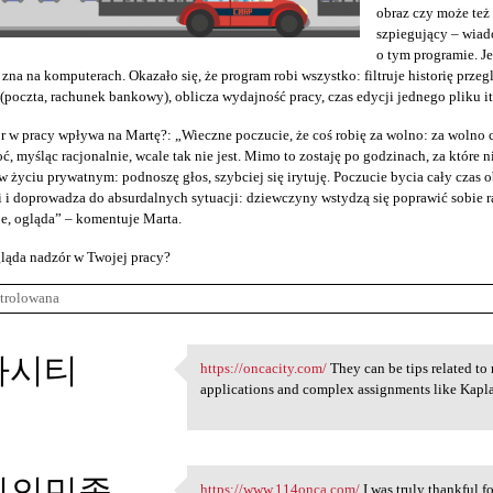
obraz czy może te
szpiegujący – wiad
o tym programie. J
 zna na komputerach. Okazało się, że program robi wszystko: filtruje historię przeg
(poczta, rachunek bankowy), oblicza wydajność pracy, czas edycji jednego pliku it
r w pracy wpływa na Martę?: „Wieczne poczucie, że coś robię za wolno: za wolno c
ć, myśląc racjonalnie, wcale tak nie jest. Mimo to zostaję po godzinach, za które n
 życiu prywatnym: podnoszę głos, szybciej się irytuję. Poczucie bycia cały cza
 i doprowadza do absurdalnych sytuacji: dziewczyny wstydzą się poprawić sobie raj
e, ogląda” – komentuje Marta.
ląda nadzór w Twojej pracy?
trolowana
카시티
https://oncacity.com/
They can be tips related to
https://oncacity.com/ They
applications and complex assignments like Kapl
5
팅의민족
https://www.114onca.com/
I was truly thankful fo