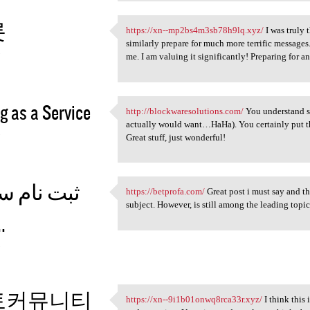
롯
https://xn--mp2bs4m3sb78h9lq.xyz/
I was truly 
https://xn--mp2bs4m3sb78h9lq
similarly prepare for much more terrific messages
5
me. I am valuing it significantly! Preparing for an
g as a Service
http://blockwaresolutions.com/
You understand so
http://blockwaresolutions.com
actually would want…HaHa). You certainly put the
5
Great stuff, just wonderful!
ثبت نام س
https://betprofa.com/
Great post i must say and th
https://betprofa.com/ Great
subject. However, is still among the leading topic
...
5
토커뮤니티
https://xn--9i1b01onwq8rca33r.xyz/
I think this 
https://xn--9i1b01onwq8rca33r