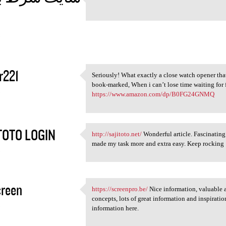
https://dancebet.vip/ I would
5
r221
Seriously! What exactly a close watch opener th
Seriously! What exactly a
book-marked, When i can’t lose time waiting for 
5
https://www.amazon.com/dp/B0FG24GNMQ
TOTO LOGIN
http://sajitoto.net/
Wonderful article. Fascinating t
http://sajitoto.net/
made my task more and extra easy. Keep rocking
5
creen
https://screenpro.be/
Nice information, valuable a
https://screenpro.be/ Nice
concepts, lots of great information and inspiratio
5
information here.