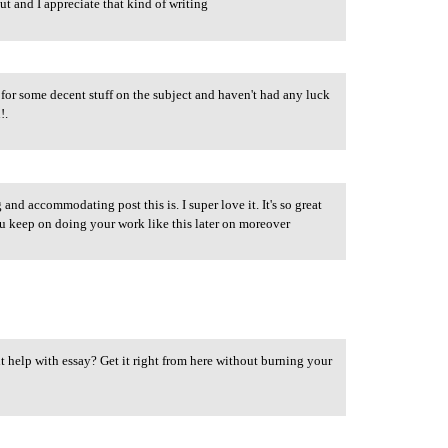
ut and I appreciate that kind of writing
for some decent stuff on the subject and haven't had any luck
!.
nd accommodating post this is. I super love it. It's so great
ou keep on doing your work like this later on moreover
 help with essay? Get it right from here without burning your