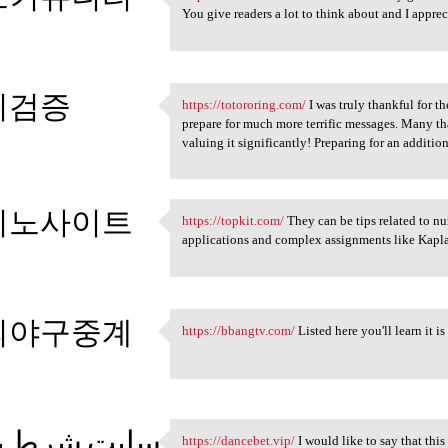
https://betzzk.com/ I think
You give readers a lot to think about and I apprec
5
튀검증
https://totororing.com/
I was truly thankful for th
https://totororing.com/ I was
prepare for much more terrific messages. Many tha
5
valuing it significantly! Preparing for an addition
지노사이트
https://topkit.com/
They can be tips related to n
https://topkit.com/ They can
applications and complex assignments like Kapl
5
외야구중계
https://bbangtv.com/
Listed here you'll learn it i
https://bbangtv.com/ Listed
5
سایت شرط ب
https://dancebet.vip/
I would like to say that thi