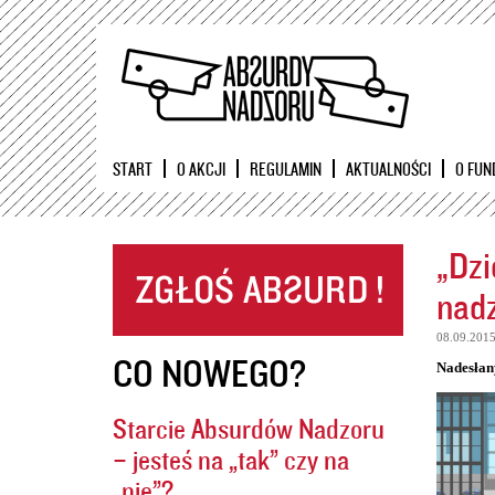
START
O AKCJI
REGULAMIN
AKTUALNOŚCI
O FUN
„Dzi
nadz
08.09.201
CO NOWEGO?
Nadesłan
Starcie Absurdów Nadzoru
– jesteś na „tak” czy na
„nie”?