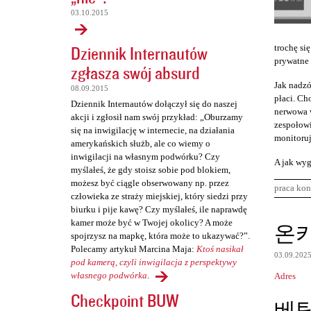
03.10.2015
Dziennik Internautów
trochę się
prywatne 
zgłasza swój absurd
Jak nadzó
08.09.2015
płaci. Cho
Dziennik Internautów dołączył się do naszej
nerwowa w
akcji i zgłosił nam swój przykład: „Oburzamy
zespołowi
się na inwigilację w internecie, na działania
monitoruj
amerykańskich służb, ale co wiemy o
inwigilacji na własnym podwórku? Czy
A jak wyg
myślałeś, że gdy stoisz sobie pod blokiem,
możesz być ciągle obserwowany np. przez
praca kon
człowieka ze straży miejskiej, który siedzi przy
biurku i pije kawę? Czy myślałeś, ile naprawdę
K
kamer może być w Twojej okolicy? A może
온
spojrzysz na mapkę, która może to ukazywać?”.
o
Polecamy artykuł Marcina Maja:
Ktoś nasikał
03.09.202
m
pod kamerą, czyli inwigilacja z perspektywy
własnego podwórka
.
Adres
e
Checkpoint BUW
n
베