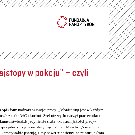
jstopy w pokoju” – czyli
m opis form nadzoru w swojej pracy: „Monitoring jest w każdym
cz łazienki, WC i kuchni. Szef nie wytłumaczył pracownikom
er, stwierdził jedynie, że służą »kontroli jakości pracy«.
 specjalne zarządzenie dotyczące kamer. Minęło 1,5 roku i nic.
 kamery sobie pracują, a my nawet nie wiemy, co rejestrują (sam