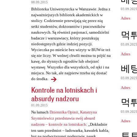
t
08.09.2015
Biblioteka Uniwersytecka w Warszawie. Jedna z
03.09.202
a
najważniejszych bibliotek akademickich w
Adres
r
stolicy. Codziennie przewijają się przez nią
setki studentów, doktorantów i pracowników
z
먹
naukowych. Są również pasjonaci, samodzielni
e
badacze i warszawiacy, którzy poszukują
niedostępnych gdzie indziej pozycji.
03.09.202
Wycieczka po mieście bez wizyty w BUW-ie też
Adres
się nie liczy. W wolnej chwili można tu pójść na
kawę, do słynnych ogrodów lub obejrzeć
베
wystawę. Wszystko dla wszystkich, od ręki i na
miejscu. No tak, ale najpierw trzeba się dostać
03.09.202
do środka.
Kontrole na lotniskach i
Adres
absurdy nadzoru
먹
01.09.2015
03.09.202
Na łamach
Dziennika Opinii, Katarzyna
Szymielewicz przedstawia swój absurd
Adres
nadzoru – kontrole na lotniskach
: „Dokładnie
ten sam przedmiot – ładowarka, kawałek kabla,
토
but na podwyższonej podeszwie, pasek,