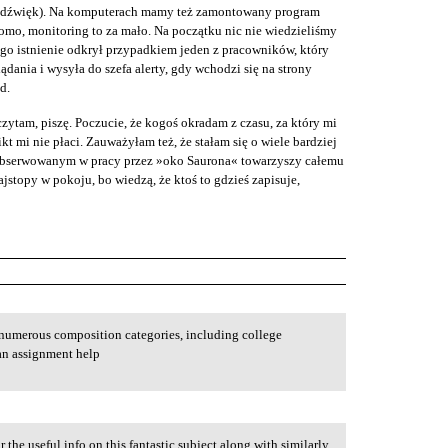
ż dźwięk). Na komputerach mamy też zamontowany program
omo, monitoring to za mało. Na początku nic nie wiedzieliśmy
ego istnienie odkrył przypadkiem jeden z pracowników, który
lądania i wysyła do szefa alerty, gdy wchodzi się na strony
d.
zytam, piszę. Poczucie, że kogoś okradam z czasu, za który mi
ikt mi nie płaci. Zauważyłam też, że stałam się o wiele bardziej
s obserwowanym w pracy przez »oko Saurona« towarzyszy całemu
stopy w pokoju, bo wiedzą, że ktoś to gdzieś zapisuje,
 numerous composition categories, including college
an assignment help
r the useful info on this fantastic subject along with similarly