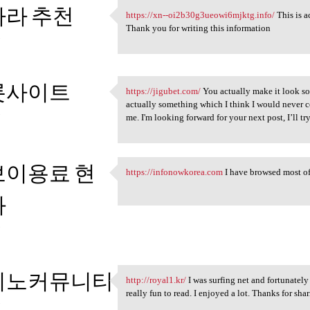
라 추천
https://xn--oi2b30g3ueowi6mjktg.info/
This is a
https://xn-
Thank you for writing this information
5
롯사이트
https://jigubet.com/
You actually make it look so 
https://jigubet.com/ You
actually something which I think I would never 
5
me. I'm looking forward for your next post, I’ll try
보이용료 현
https://infonowkorea.com
I have browsed most of 
https://infonowkorea.com I
화
5
지노커뮤니티
http://royal1.kr/
I was surfing net and fortunately 
http://royal1.kr/ I was
really fun to read. I enjoyed a lot. Thanks for sh
5