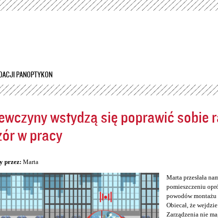
Przejdź
do
treści
DACJI PANOPTYKON
ewczyny wstydzą się poprawić sobie ra
ór w pracy
5
y przez:
Marta
Marta przesłała na
pomieszczeniu opró
powodów montażu kam
Obiecał, że wejdzie
Zarządzenia nie ma,