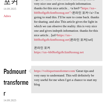
포커
very nice one and gives indepth information.
thanks for this nice article... <a href="
https://xn--
14.09.2025
bb0bo0gz8cfzm9zonug.net">
온라인 포커</a> I’m
Adres
going to read this. I’ll be sure to come back. thanks
for sharing. and also This article gives the light in
which we can observe the reality. this is very nice
one and gives indepth information. thanks for this
nice article... [url=
https://xn--
bb0bo0gz8cfzm9zonug.net]
온라인 포커[/url]
온라인 포커
https://xn--bb0bo0gz8cfzm9zonug.net
Padmount
https://voltiquetransformer.com/
Great tips and
https://voltiquetransformer
very easy to understand. This will definitely be
transforme
very useful for me when I get a chance to start my
blog
r
14.09.2025