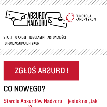
Przejdź
do
treści
START
O AKCJI
REGULAMIN
AKTUALNOŚCI
O FUNDACJI PANOPTYKON
CO NOWEGO?
Starcie Absurdów Nadzoru – jesteś na „tak”