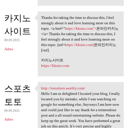
카지노
Thanks for taking the time to discuss this, I feel
Thanks for taking the time to
strongly about it and love learning more on this
사이트
topic. <a href="
https://kkuns.com">
온라인카지노
</a> Thanks for taking the time to discuss this, I
feel strongly about it and love learning more on
08.09.2025
this topic. [url=
https://kkuns.com]
온라인카지노
Adres
[/url]
카지노사이트
https://kkuns.com
스포츠
http://totoriters.weebly.com/
http://totoriters.weebly.com/
Hello I am so delighted I located your blog, I really
토토
located you by mistake, while I was watching on
google for something else, Anyways I am here now
and could just like to say thank for a tremendous
09.09.2025
post and a all round entertaining website. Please do
Adres
keep up the great work. You have performed a great
job on this article. It’s very precise and highly