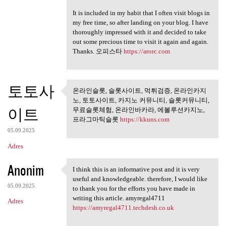
It is included in my habit that I often visit blogs in
my free time, so after landing on your blog. I have
thoroughly impressed with it and decided to take
out some precious time to visit it again and again.
Thanks. 오피스타
https://arorc.com
토토사
온라인슬롯, 슬롯사이트, 먹튀검증, 온라인카지
온라인슬롯, 슬롯사이트, 먹튀검
노, 토토사이트, 카지노 커뮤니티, 슬롯커뮤니티,
증, 온라인카지노,
이트
무료슬롯체험, 온라인바카라, 에볼루션카지노,
프라그마틱슬롯
https://kkuns.com
05.09.2025
Adres
Anonim
I think this is an informative post and it is very
I think this is an
useful and knowledgeable. therefore, I would like
05.09.2025
to thank you for the efforts you have made in
writing this article. amyregal4711
Adres
https://amyregal4711.techdesh.co.uk