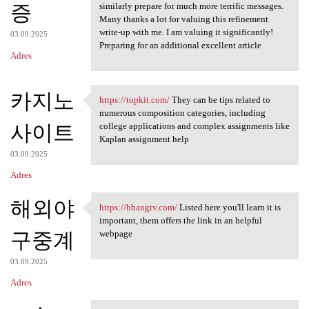
증
similarly prepare for much more terrific messages.
Many thanks a lot for valuing this refinement
write-up with me. I am valuing it significantly!
03.09.2025
Preparing for an additional excellent article
Adres
카지노
https://topkit.com/
They can be tips related to
https://topkit.com/ They can
numerous composition categories, including
사이트
college applications and complex assignments like
Kaplan assignment help
03.09.2025
Adres
해외야
https://bbangtv.com/
Listed here you'll learn it is
https://bbangtv.com/ Listed
important, them offers the link in an helpful
구중계
webpage
03.09.2025
Adres