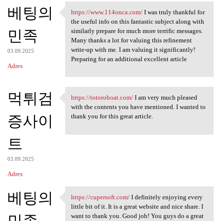
베팅의
a
https://www.114onca.com/
I was truly thankful for
https://www.114onca.com/ I
the useful info on this fantastic subject along with
r
민족
similarly prepare for much more terrific messages.
z
Many thanks a lot for valuing this refinement
write-up with me. I am valuing it significantly!
e
03.09.2025
Preparing for an additional excellent article
Adres
먹튀검
https://totoroboat.com/
I am very much pleased
https://totoroboat.com/ I am
with the contents you have mentioned. I wanted to
증사이
thank you for this great article.
트
03.09.2025
Adres
베팅의
https://cupersoft.com/
I definitely enjoying every
https://cupersoft.com/ I
little bit of it. It is a great website and nice share. I
민족
want to thank you. Good job! You guys do a great