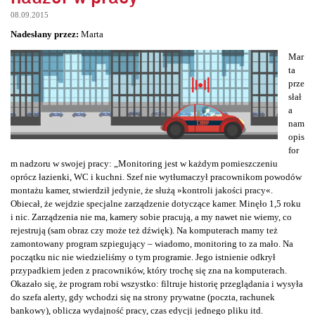
08.09.2015
Nadesłany przez:
Marta
Mar
ta
prze
słał
a
nam
opis
for
m nadzoru w swojej pracy: „Monitoring jest w każdym pomieszczeniu
oprócz łazienki, WC i kuchni. Szef nie wytłumaczył pracownikom powodów
montażu kamer, stwierdził jedynie, że służą »kontroli jakości pracy«.
Obiecał, że wejdzie specjalne zarządzenie dotyczące kamer. Minęło 1,5 roku
i nic. Zarządzenia nie ma, kamery sobie pracują, a my nawet nie wiemy, co
rejestrują (sam obraz czy może też dźwięk). Na komputerach mamy też
zamontowany program szpiegujący – wiadomo, monitoring to za mało. Na
początku nic nie wiedzieliśmy o tym programie. Jego istnienie odkrył
przypadkiem jeden z pracowników, który trochę się zna na komputerach.
Okazało się, że program robi wszystko: filtruje historię przeglądania i wysyła
do szefa alerty, gdy wchodzi się na strony prywatne (poczta, rachunek
bankowy), oblicza wydajność pracy, czas edycji jednego pliku itd.