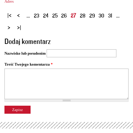
Adres
S
…
23
24
25
26
27
28
29
30
31
…
t
r
o
Dodaj komentarz
n
y
Nazwisko lub pseudonim
Treść Twojego komentarza
*