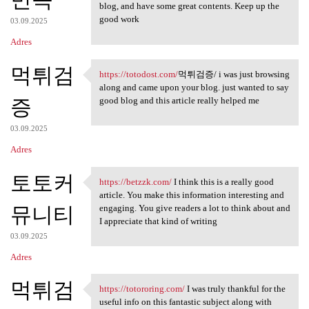
blog, and have some great contents. Keep up the
good work
03.09.2025
Adres
먹튀검
https://totodost.com/
먹튀검증/ i was just browsing
https://totodost.com/먹튀검증/ i
along and came upon your blog. just wanted to say
증
good blog and this article really helped me
03.09.2025
Adres
토토커
https://betzzk.com/
I think this is a really good
https://betzzk.com/ I think
article. You make this information interesting and
뮤니티
engaging. You give readers a lot to think about and
I appreciate that kind of writing
03.09.2025
Adres
먹튀검
https://totororing.com/
I was truly thankful for the
https://totororing.com/ I was
useful info on this fantastic subject along with