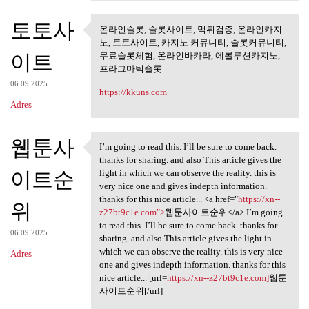
토토사
온라인슬롯, 슬롯사이트, 먹튀검증, 온라인카지
온라인슬롯, 슬롯사이트, 먹튀검
노, 토토사이트, 카지노 커뮤니티, 슬롯커뮤니티,
증, 온라인카지노,
이트
무료슬롯체험, 온라인바카라, 에볼루션카지노,
프라그마틱슬롯
06.09.2025
https://kkuns.com
Adres
웹툰사
I’m going to read this. I’ll be sure to come back.
I’m going to read this. I’ll
thanks for sharing. and also This article gives the
이트순
light in which we can observe the reality. this is
very nice one and gives indepth information.
thanks for this nice article... <a href="
https://xn--
위
z27bt9c1e.com">
웹툰사이트순위</a> I’m going
to read this. I’ll be sure to come back. thanks for
06.09.2025
sharing. and also This article gives the light in
which we can observe the reality. this is very nice
Adres
one and gives indepth information. thanks for this
nice article... [url=
https://xn--z27bt9c1e.com]
웹툰
사이트순위[/url]