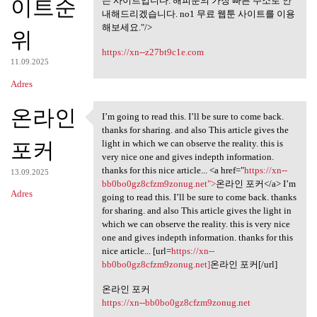
미리보기 사이트,
이트순
는 사이트입니다. 해피툰의 가장 빠른 주소로 안
내해드리겠습니다. no1 무료 웹툰 사이트를 이용
해보세요."/>
위
https://xn--z27bt9c1e.com
11.09.2025
Adres
온라인
I’m going to read this. I’ll be sure to come back.
I’m going to read this. I’ll
thanks for sharing. and also This article gives the
포커
light in which we can observe the reality. this is
very nice one and gives indepth information.
thanks for this nice article... <a href="
https://xn--
13.09.2025
bb0bo0gz8cfzm9zonug.net">
온라인 포커</a> I’m
Adres
going to read this. I’ll be sure to come back. thanks
for sharing. and also This article gives the light in
which we can observe the reality. this is very nice
one and gives indepth information. thanks for this
nice article... [url=
https://xn--
bb0bo0gz8cfzm9zonug.net]
온라인 포커[/url]
온라인 포커
https://xn--bb0bo0gz8cfzm9zonug.net