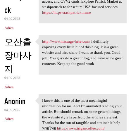
Stashpatrick.cc shop login
access, and CVV2 cards. Explore Patrick Market at
ck
stashpatrrick.to for secure USA-focused services.
https://https-stashpatrick.name
04.09.2025
Adres
오산출
http://www.massage-here.com/
I definitely
http://www.massage-here.com/
enjoying every little bit of this blog. It is a great
장마사
website and nice share. I want to thank you. Good
job! You guys do a great blog, and have some great
contents. Keep up the good work
지
04.09.2025
Adres
Anonim
I know this is one of the most meaningful
I know this is one of the
information for me. And I'm animated reading your
04.09.2025
article. But should remark on some general things,
the website style is perfect; the articles are great.
Adres
Thanks for the ton of tangible and attainable help.
หวยไทย
https://www.irigancoffee.com/