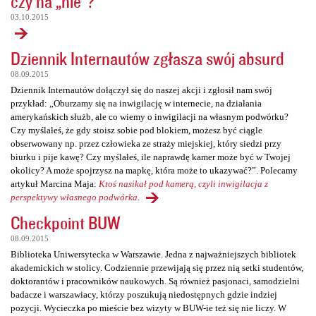
czy na „nie”?
03.10.2015
Dziennik Internautów zgłasza swój absurd
08.09.2015
Dziennik Internautów dołączył się do naszej akcji i zgłosił nam swój
przykład: „Oburzamy się na inwigilację w internecie, na działania
amerykańskich służb, ale co wiemy o inwigilacji na własnym podwórku?
Czy myślałeś, że gdy stoisz sobie pod blokiem, możesz być ciągle
obserwowany np. przez człowieka ze straży miejskiej, który siedzi przy
biurku i pije kawę? Czy myślałeś, ile naprawdę kamer może być w Twojej
okolicy? A może spojrzysz na mapkę, która może to ukazywać?”. Polecamy
artykuł Marcina Maja:
Ktoś nasikał pod kamerą, czyli inwigilacja z
perspektywy własnego podwórka
.
Checkpoint BUW
08.09.2015
Biblioteka Uniwersytecka w Warszawie. Jedna z najważniejszych bibliotek
akademickich w stolicy. Codziennie przewijają się przez nią setki studentów,
doktorantów i pracowników naukowych. Są również pasjonaci, samodzielni
badacze i warszawiacy, którzy poszukują niedostępnych gdzie indziej
pozycji. Wycieczka po mieście bez wizyty w BUW-ie też się nie liczy. W