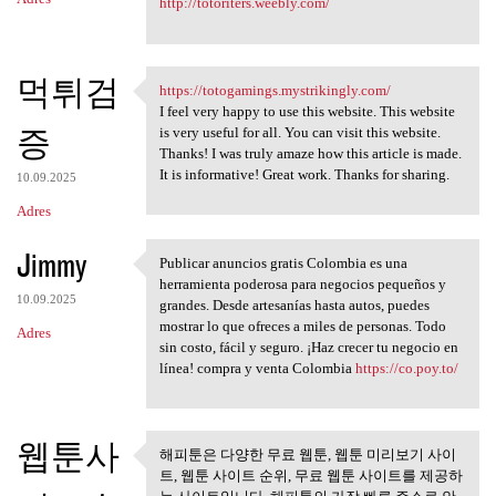
http://totoriters.weebly.com/
먹튀검
https://totogamings.mystrikingly.com/
https://totogamings
I feel very happy to use this website. This website
증
is very useful for all. You can visit this website.
Thanks! I was truly amaze how this article is made.
It is informative! Great work. Thanks for sharing.
10.09.2025
Adres
Jimmy
Publicar anuncios gratis Colombia es una
Publicar anuncios gratis
herramienta poderosa para negocios pequeños y
10.09.2025
grandes. Desde artesanías hasta autos, puedes
mostrar lo que ofreces a miles de personas. Todo
Adres
sin costo, fácil y seguro. ¡Haz crecer tu negocio en
línea! compra y venta Colombia
https://co.poy.to/
웹툰사
해피툰은 다양한 무료 웹툰, 웹툰 미리보기 사이
해피툰은 다양한 무료 웹툰, 웹툰
트, 웹툰 사이트 순위, 무료 웹툰 사이트를 제공하