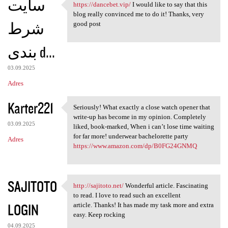
سایت
https://dancebet.vip/
I would like to say that this
https://dancebet.vip/ I would
blog really convinced me to do it! Thanks, very
شرط
good post
بندی d...
03.09.2025
Adres
Karter221
Seriously! What exactly a close watch opener that
Seriously! What exactly a
write-up has become in my opinion. Completely
03.09.2025
liked, book-marked, When i can’t lose time waiting
for far more! underwear bachelorette party
Adres
https://www.amazon.com/dp/B0FG24GNMQ
SAJITOTO
http://sajitoto.net/
Wonderful article. Fascinating
http://sajitoto.net/
to read. I love to read such an excellent
LOGIN
article. Thanks! It has made my task more and extra
easy. Keep rocking
04.09.2025