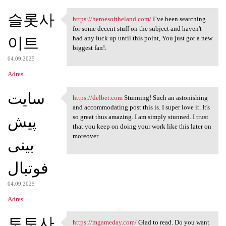
슬롯사
https://heroesoftheland.com/
I’ve been searching
https://heroesoftheland.com/
for some decent stuff on the subject and haven't
이트
had any luck up until this point, You just got a new
biggest fan!.
04.09.2025
Adres
سایت
https://delbet.com
Stunning! Such an astonishing
https://delbet.com Stunning!
and accommodating post this is. I super love it. It's
پیش
so great thus amazing. I am simply stunned. I trust
that you keep on doing your work like this later on
moreover
بینی
فوتبال
04.09.2025
Adres
토토사
https://mgameday.com/
Glad to read. Do you want