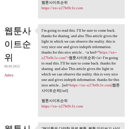
웹툰사이트순위
https://xn--z27bt9c1e.com
웹툰사
I’m going to read this. I’ll be sure to come back.
I’m going to read this. I’ll
thanks for sharing. and also This article gives the
이트순
light in which we can observe the reality. this is
very nice one and gives indepth information.
thanks for this nice article... <a href="
https://xn--
위
z27bt9c1e.com">
웹툰사이트순위</a> I’m going
to read this. I’ll be sure to come back. thanks for
06.09.2025
sharing. and also This article gives the light in
which we can observe the reality. this is very nice
Adres
one and gives indepth information. thanks for this
nice article... [url=
https://xn--z27bt9c1e.com]
웹툰
사이트순위[/url]
웹툰사이트순위
https://xn--z27bt9c1e.com
"해피툰은 다양한 무료 웹툰, 웹툰 미리보기 사이