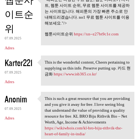
웹툰사
"해피툰은 다양한 무료 웹툰, 웹툰
트, 웹툰 사이트 순위, 무료 웹툰 사이트를 제공하
미리보기 사이트,
이트순
는 사이트입니다. 해피툰의 가장 빠른 주소로 안
내해드리겠습니다. no1 무료 웹툰 사이트를 이용
해보세요."/>
위
웹툰사이트순위
https://xn--z27bt9c1e.com
07.09.2025
Adres
Karter221
This is the wonderful content, Cheers pertaining to
This is the wonderful content
supplying us this info. Preserve putting up. 카드 현
07.09.2025
금화
https://www.isb365.co.kr/
Adres
Anonim
This is such a great resource that you are providing
This is such a great resource
and you give it away for free. I love seeing blog
07.09.2025
that understand the value of providing a quality
resource for free. KL BRO Biju Rithvik Bio – Net
Adres
Worth, Age, Income & Achievements
https://wikiwhois.com/kl-bro-biju-rithvik-the-
heart-of-family-in-india/