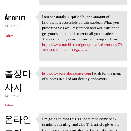
Anonim
I am constantly surprised by the amount of
I am constantly surprised by
information accessible on this subject. What you
13.09.2025
presented was well researched and well written to
get your stand on this over to all your readers.
Adres
Thanks a lot my dear. minimalist living and travel
https://www.tumblr.com/grouptraveladventures/79
3935416955895808/group-tr...
…
출장마
https://www.catshomemsg.com
I wish for the great
https://www.catshomemsg.com I
of success in all of our destiny endeavors
사지
14.09.2025
Adres
온라인
I’m going to read this. I’ll be sure to come back.
I’m going to read this. I’ll
thanks for sharing. and also This article gives the
light in which we can observe the reality. this is