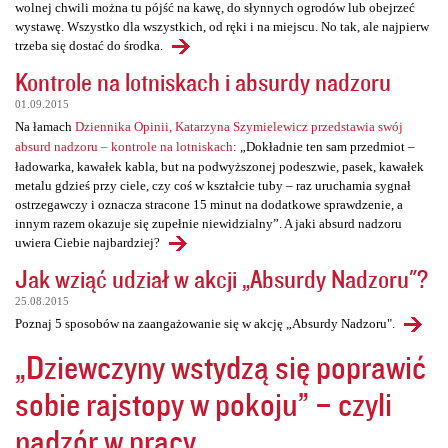
wolnej chwili można tu pójść na kawę, do słynnych ogrodów lub obejrzeć
wystawę. Wszystko dla wszystkich, od ręki i na miejscu. No tak, ale najpierw
trzeba się dostać do środka.
Kontrole na lotniskach i absurdy nadzoru
01.09.2015
Na łamach
Dziennika Opinii, Katarzyna Szymielewicz przedstawia swój
absurd nadzoru – kontrole na lotniskach
: „Dokładnie ten sam przedmiot –
ładowarka, kawałek kabla, but na podwyższonej podeszwie, pasek, kawałek
metalu gdzieś przy ciele, czy coś w kształcie tuby – raz uruchamia sygnał
ostrzegawczy i oznacza stracone 15 minut na dodatkowe sprawdzenie, a
innym razem okazuje się zupełnie niewidzialny”. A jaki absurd nadzoru
uwiera Ciebie najbardziej?
Jak wziąć udział w akcji „Absurdy Nadzoru"?
25.08.2015
Poznaj 5 sposobów na zaangażowanie się w akcję „Absurdy Nadzoru".
„Dziewczyny wstydzą się poprawić
sobie rajstopy w pokoju” – czyli
nadzór w pracy