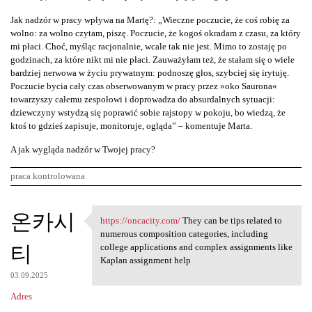
Jak nadzór w pracy wpływa na Martę?: „Wieczne poczucie, że coś robię za
wolno: za wolno czytam, piszę. Poczucie, że kogoś okradam z czasu, za który
mi płaci. Choć, myśląc racjonalnie, wcale tak nie jest. Mimo to zostaję po
godzinach, za które nikt mi nie płaci. Zauważyłam też, że stałam się o wiele
bardziej nerwowa w życiu prywatnym: podnoszę głos, szybciej się irytuję.
Poczucie bycia cały czas obserwowanym w pracy przez »oko Saurona«
towarzyszy całemu zespołowi i doprowadza do absurdalnych sytuacji:
dziewczyny wstydzą się poprawić sobie rajstopy w pokoju, bo wiedzą, że
ktoś to gdzieś zapisuje, monitoruje, ogląda” – komentuje Marta.
A jak wygląda nadzór w Twojej pracy?
praca kontrolowana
K
온카시
https://oncacity.com/
They can be tips related to
https://oncacity.com/ They
o
numerous composition categories, including
티
m
college applications and complex assignments like
Kaplan assignment help
e
03.09.2025
n
Adres
t