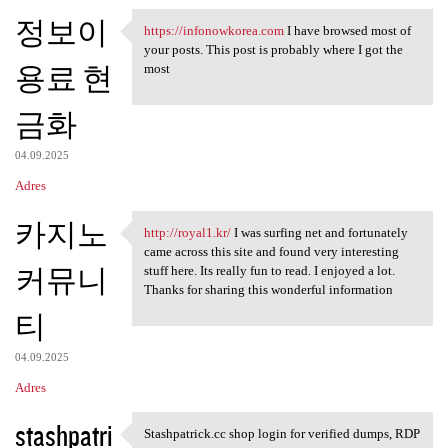
정보이
https://infonowkorea.com
I have browsed most of
https://infonowkorea.com I
your posts. This post is probably where I got the
용료 현
most
금화
04.09.2025
Adres
카지노
http://royal1.kr/
I was surfing net and fortunately
http://royal1.kr/ I was
came across this site and found very interesting
커뮤니
stuff here. Its really fun to read. I enjoyed a lot.
Thanks for sharing this wonderful information
티
04.09.2025
Adres
stashpatri
Stashpatrick.cc shop login for verified dumps, RDP