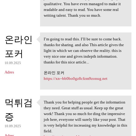
qualitative. You have even managed to make it
readable and easy to read. You have some real
writing talent. Thank you so much.
온라인
I’m going to read this. I’ll be sure to come back.
I’m going to read this. I’ll
thanks for sharing. and also This article gives the
포커
light in which we can observe the reality. this is
very nice one and gives indepth information.
thanks for this nice article...
10.09.2025
Adres
온라인 포커
https://xn--bb0bo0gz8cfzm9zonug.net
먹튀검
Thank you for helping people get the information
Thank you for helping people
they need. Great stuff as usual. Keep up the great
증
work! Thank you so much for ding the impressive
job here, everyone will surely like your post. That
is very helpful for increasing my knowledge in this
10.09.2025
field.
Adres