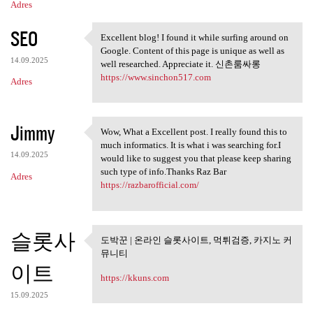
Adres
SEO
Excellent blog! I found it while surfing around on
Excellent blog! I found it
Google. Content of this page is unique as well as
14.09.2025
well researched. Appreciate it. 신촌룸싸롱
https://www.sinchon517.com
Adres
Jimmy
Wow, What a Excellent post. I really found this to
Wow, What a Excellent post. I
much informatics. It is what i was searching for.I
14.09.2025
would like to suggest you that please keep sharing
such type of info.Thanks Raz Bar
Adres
https://razbarofficial.com/
슬롯사
도박꾼 | 온라인 슬롯사이트, 먹튀검증, 카지노 커
도박꾼 | 온라인 슬롯사이트, 먹튀
뮤니티
검증, 카지노
이트
https://kkuns.com
15.09.2025