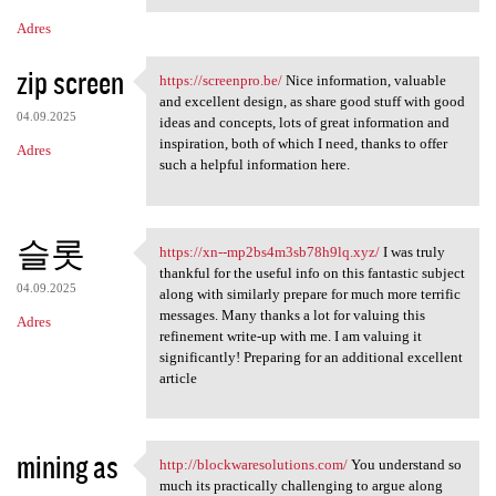
Adres
zip screen
https://screenpro.be/
Nice information, valuable
https://screenpro.be/ Nice
and excellent design, as share good stuff with good
04.09.2025
ideas and concepts, lots of great information and
inspiration, both of which I need, thanks to offer
Adres
such a helpful information here.
슬롯
https://xn--mp2bs4m3sb78h9lq.xyz/
I was truly
https://xn--mp2bs4m3sb78h9lq
thankful for the useful info on this fantastic subject
04.09.2025
along with similarly prepare for much more terrific
messages. Many thanks a lot for valuing this
Adres
refinement write-up with me. I am valuing it
significantly! Preparing for an additional excellent
article
mining as
http://blockwaresolutions.com/
You understand so
http://blockwaresolutions.com
much its practically challenging to argue along