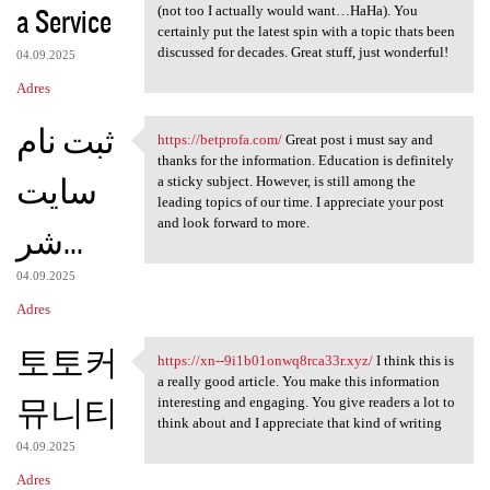
a Service
(not too I actually would want…HaHa). You
certainly put the latest spin with a topic thats been
discussed for decades. Great stuff, just wonderful!
04.09.2025
Adres
ثبت نام
https://betprofa.com/
Great post i must say and
https://betprofa.com/ Great
thanks for the information. Education is definitely
سایت
a sticky subject. However, is still among the
leading topics of our time. I appreciate your post
and look forward to more.
شر...
04.09.2025
Adres
토토커
https://xn--9i1b01onwq8rca33r.xyz/
I think this is
https://xn--9i1b01onwq8rca33r
a really good article. You make this information
뮤니티
interesting and engaging. You give readers a lot to
think about and I appreciate that kind of writing
04.09.2025
Adres