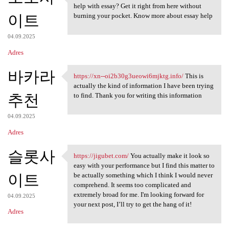
https://mgameday.com/ Glad to
help with essay? Get it right from here without
이트
burning your pocket. Know more about essay help
04.09.2025
Adres
바카라
https://xn--oi2b30g3ueowi6mjktg.info/
This is
https://xn-
actually the kind of information I have been trying
추천
to find. Thank you for writing this information
04.09.2025
Adres
슬롯사
https://jigubet.com/
You actually make it look so
https://jigubet.com/ You
easy with your performance but I find this matter to
이트
be actually something which I think I would never
comprehend. It seems too complicated and
extremely broad for me. I'm looking forward for
04.09.2025
your next post, I’ll try to get the hang of it!
Adres