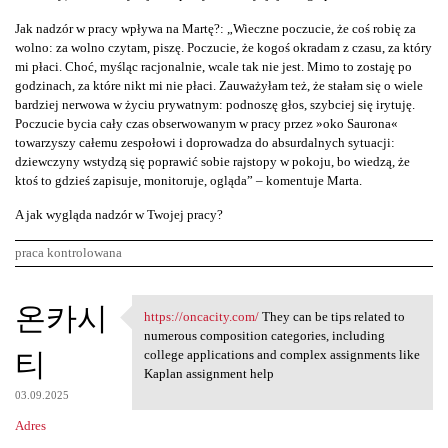
Jak nadzór w pracy wpływa na Martę?: „Wieczne poczucie, że coś robię za
wolno: za wolno czytam, piszę. Poczucie, że kogoś okradam z czasu, za który
mi płaci. Choć, myśląc racjonalnie, wcale tak nie jest. Mimo to zostaję po
godzinach, za które nikt mi nie płaci. Zauważyłam też, że stałam się o wiele
bardziej nerwowa w życiu prywatnym: podnoszę głos, szybciej się irytuję.
Poczucie bycia cały czas obserwowanym w pracy przez »oko Saurona«
towarzyszy całemu zespołowi i doprowadza do absurdalnych sytuacji:
dziewczyny wstydzą się poprawić sobie rajstopy w pokoju, bo wiedzą, że
ktoś to gdzieś zapisuje, monitoruje, ogląda” – komentuje Marta.
A jak wygląda nadzór w Twojej pracy?
praca kontrolowana
K
온카시
https://oncacity.com/
They can be tips related to
https://oncacity.com/ They
o
numerous composition categories, including
티
m
college applications and complex assignments like
Kaplan assignment help
e
03.09.2025
n
Adres
t