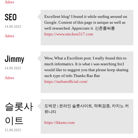
Adres
SEO
Excellent blog! I found it while surfing around on
Excellent blog! I found it
Google. Content of this page is unique as well as
14.09.2025
well researched. Appreciate it. 신촌룸싸롱
https://www.sinchon517.com
Adres
Jimmy
Wow, What a Excellent post. I really found this to
Wow, What a Excellent post. I
much informatics. It is what i was searching for.I
14.09.2025
would like to suggest you that please keep sharing
such type of info.Thanks Raz Bar
Adres
https://razbarofficial.com/
슬롯사
도박꾼 | 온라인 슬롯사이트, 먹튀검증, 카지노 커
도박꾼 | 온라인 슬롯사이트, 먹튀
뮤니티
검증, 카지노
이트
https://kkuns.com
15.09.2025