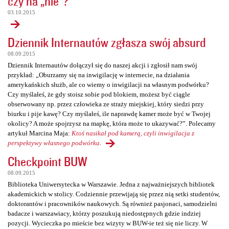
czy na „nie”?
03.10.2015
Dziennik Internautów zgłasza swój absurd
08.09.2015
Dziennik Internautów dołączył się do naszej akcji i zgłosił nam swój
przykład: „Oburzamy się na inwigilację w internecie, na działania
amerykańskich służb, ale co wiemy o inwigilacji na własnym podwórku?
Czy myślałeś, że gdy stoisz sobie pod blokiem, możesz być ciągle
obserwowany np. przez człowieka ze straży miejskiej, który siedzi przy
biurku i pije kawę? Czy myślałeś, ile naprawdę kamer może być w Twojej
okolicy? A może spojrzysz na mapkę, która może to ukazywać?”. Polecamy
artykuł Marcina Maja:
Ktoś nasikał pod kamerą, czyli inwigilacja z
perspektywy własnego podwórka
.
Checkpoint BUW
08.09.2015
Biblioteka Uniwersytecka w Warszawie. Jedna z najważniejszych bibliotek
akademickich w stolicy. Codziennie przewijają się przez nią setki studentów,
doktorantów i pracowników naukowych. Są również pasjonaci, samodzielni
badacze i warszawiacy, którzy poszukują niedostępnych gdzie indziej
pozycji. Wycieczka po mieście bez wizyty w BUW-ie też się nie liczy. W