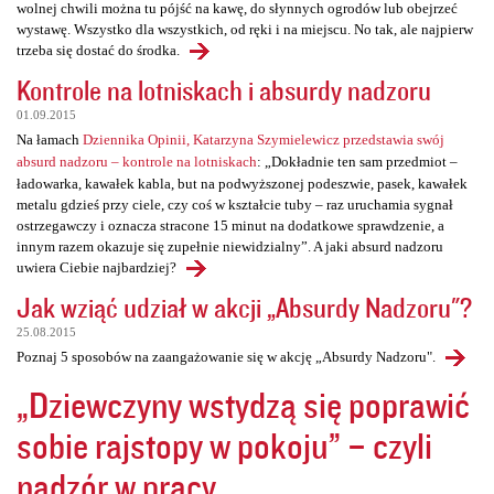
wolnej chwili można tu pójść na kawę, do słynnych ogrodów lub obejrzeć
wystawę. Wszystko dla wszystkich, od ręki i na miejscu. No tak, ale najpierw
trzeba się dostać do środka.
Kontrole na lotniskach i absurdy nadzoru
01.09.2015
Na łamach
Dziennika Opinii, Katarzyna Szymielewicz przedstawia swój
absurd nadzoru – kontrole na lotniskach
: „Dokładnie ten sam przedmiot –
ładowarka, kawałek kabla, but na podwyższonej podeszwie, pasek, kawałek
metalu gdzieś przy ciele, czy coś w kształcie tuby – raz uruchamia sygnał
ostrzegawczy i oznacza stracone 15 minut na dodatkowe sprawdzenie, a
innym razem okazuje się zupełnie niewidzialny”. A jaki absurd nadzoru
uwiera Ciebie najbardziej?
Jak wziąć udział w akcji „Absurdy Nadzoru"?
25.08.2015
Poznaj 5 sposobów na zaangażowanie się w akcję „Absurdy Nadzoru".
„Dziewczyny wstydzą się poprawić
sobie rajstopy w pokoju” – czyli
nadzór w pracy