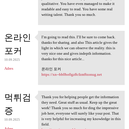
qualitative. You have even managed to make it
readable and easy to read. You have some real
writing talent. Thank you so much.
온라인
I’m going to read this. I’ll be sure to come back.
I’m going to read this. I’ll
thanks for sharing. and also This article gives the
포커
light in which we can observe the reality. this is
very nice one and gives indepth information.
thanks for this nice article...
10.09.2025
Adres
온라인 포커
https://xn--bb0bo0gz8cfzm9zonug.net
먹튀검
Thank you for helping people get the information
Thank you for helping people
they need. Great stuff as usual. Keep up the great
증
work! Thank you so much for ding the impressive
job here, everyone will surely like your post. That
is very helpful for increasing my knowledge in this
10.09.2025
field.
Adres