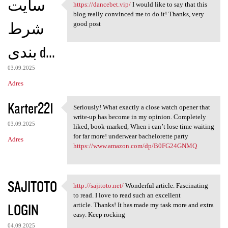
سایت
https://dancebet.vip/
I would like to say that this
https://dancebet.vip/ I would
blog really convinced me to do it! Thanks, very
شرط
good post
بندی d...
03.09.2025
Adres
Karter221
Seriously! What exactly a close watch opener that
Seriously! What exactly a
write-up has become in my opinion. Completely
03.09.2025
liked, book-marked, When i can’t lose time waiting
for far more! underwear bachelorette party
Adres
https://www.amazon.com/dp/B0FG24GNMQ
SAJITOTO
http://sajitoto.net/
Wonderful article. Fascinating
http://sajitoto.net/
to read. I love to read such an excellent
LOGIN
article. Thanks! It has made my task more and extra
easy. Keep rocking
04.09.2025