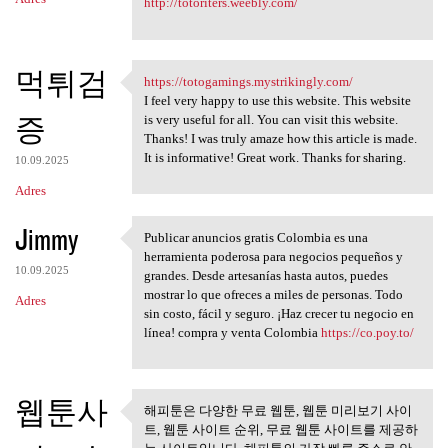
http://totoriters.weebly.com/
먹튀검
https://totogamings.mystrikingly.com/
https://totogamings
I feel very happy to use this website. This website
증
is very useful for all. You can visit this website.
Thanks! I was truly amaze how this article is made.
It is informative! Great work. Thanks for sharing.
10.09.2025
Adres
Jimmy
Publicar anuncios gratis Colombia es una
Publicar anuncios gratis
herramienta poderosa para negocios pequeños y
10.09.2025
grandes. Desde artesanías hasta autos, puedes
mostrar lo que ofreces a miles de personas. Todo
Adres
sin costo, fácil y seguro. ¡Haz crecer tu negocio en
línea! compra y venta Colombia
https://co.poy.to/
웹툰사
해피툰은 다양한 무료 웹툰, 웹툰 미리보기 사이
해피툰은 다양한 무료 웹툰, 웹툰
트, 웹툰 사이트 순위, 무료 웹툰 사이트를 제공하