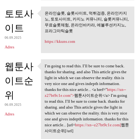
토토사
온라인슬롯, 슬롯사이트, 먹튀검증, 온라인카지
온라인슬롯, 슬롯사이트, 먹튀검
노, 토토사이트, 카지노 커뮤니티, 슬롯커뮤니티,
증, 온라인카지노,
이트
무료슬롯체험, 온라인바카라, 에볼루션카지노,
프라그마틱슬롯
06.09.2025
https://kkuns.com
Adres
웹툰사
I’m going to read this. I’ll be sure to come back.
I’m going to read this. I’ll
thanks for sharing. and also This article gives the
이트순
light in which we can observe the reality. this is
very nice one and gives indepth information.
thanks for this nice article... <a href="
https://xn--
위
z27bt9c1e.com">
웹툰사이트순위</a> I’m going
to read this. I’ll be sure to come back. thanks for
06.09.2025
sharing. and also This article gives the light in
which we can observe the reality. this is very nice
Adres
one and gives indepth information. thanks for this
nice article... [url=
https://xn--z27bt9c1e.com]
웹툰
사이트순위[/url]