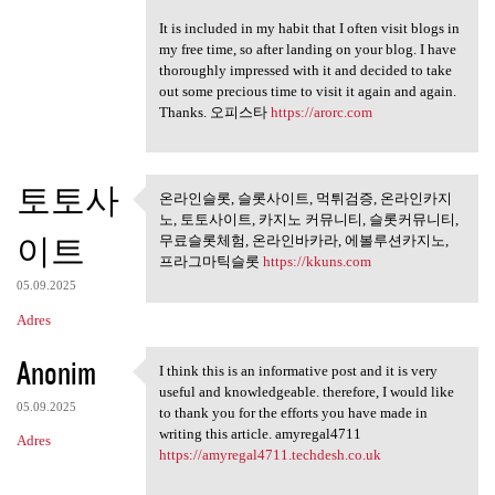
It is included in my habit that I often visit blogs in
my free time, so after landing on your blog. I have
thoroughly impressed with it and decided to take
out some precious time to visit it again and again.
Thanks. 오피스타
https://arorc.com
토토사
온라인슬롯, 슬롯사이트, 먹튀검증, 온라인카지
온라인슬롯, 슬롯사이트, 먹튀검
노, 토토사이트, 카지노 커뮤니티, 슬롯커뮤니티,
증, 온라인카지노,
이트
무료슬롯체험, 온라인바카라, 에볼루션카지노,
프라그마틱슬롯
https://kkuns.com
05.09.2025
Adres
Anonim
I think this is an informative post and it is very
I think this is an
useful and knowledgeable. therefore, I would like
05.09.2025
to thank you for the efforts you have made in
writing this article. amyregal4711
Adres
https://amyregal4711.techdesh.co.uk