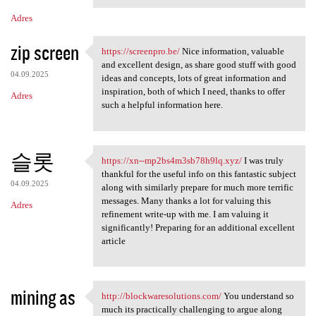
Adres
zip screen
https://screenpro.be/
Nice information, valuable
https://screenpro.be/ Nice
and excellent design, as share good stuff with good
04.09.2025
ideas and concepts, lots of great information and
inspiration, both of which I need, thanks to offer
Adres
such a helpful information here.
슬롯
https://xn--mp2bs4m3sb78h9lq.xyz/
I was truly
https://xn--mp2bs4m3sb78h9lq
thankful for the useful info on this fantastic subject
04.09.2025
along with similarly prepare for much more terrific
messages. Many thanks a lot for valuing this
Adres
refinement write-up with me. I am valuing it
significantly! Preparing for an additional excellent
article
mining as
http://blockwaresolutions.com/
You understand so
http://blockwaresolutions.com
much its practically challenging to argue along