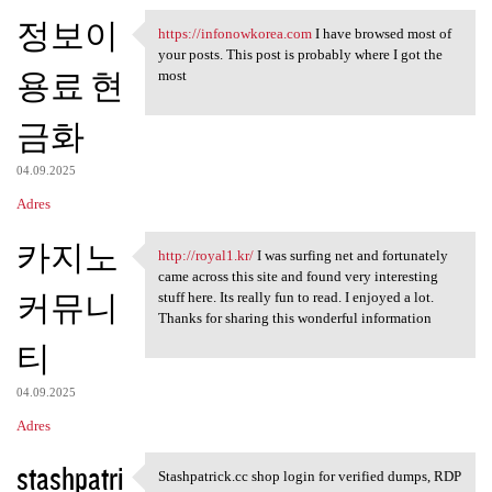
정보이
https://infonowkorea.com
I have browsed most of
https://infonowkorea.com I
your posts. This post is probably where I got the
용료 현
most
금화
04.09.2025
Adres
카지노
http://royal1.kr/
I was surfing net and fortunately
http://royal1.kr/ I was
came across this site and found very interesting
커뮤니
stuff here. Its really fun to read. I enjoyed a lot.
Thanks for sharing this wonderful information
티
04.09.2025
Adres
stashpatri
Stashpatrick.cc shop login for verified dumps, RDP