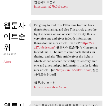
웹툰사이트순위
https://xn--z27bt9c1e.com
웹툰사
I’m going to read this. I’ll be sure to come back.
I’m going to read this. I’ll
thanks for sharing. and also This article gives the
이트순
light in which we can observe the reality. this is
very nice one and gives indepth information.
thanks for this nice article... <a href="
https://xn--
위
z27bt9c1e.com">
웹툰사이트순위</a> I’m going
to read this. I’ll be sure to come back. thanks for
06.09.2025
sharing. and also This article gives the light in
which we can observe the reality. this is very nice
Adres
one and gives indepth information. thanks for this
nice article... [url=
https://xn--z27bt9c1e.com]
웹툰
사이트순위[/url]
웹툰사이트순위
https://xn--z27bt9c1e.com
"해피툰은 다양한 무료 웹툰, 웹툰 미리보기 사이