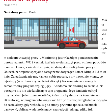
08.09.2015
Nadesłany przez:
Marta
Mar
ta
prze
słał
a
nam
opis
for
m nadzoru w swojej pracy: „Monitoring jest w każdym pomieszczeniu
oprócz łazienki, WC i kuchni. Szef nie wytłumaczył pracownikom powodów
montażu kamer, stwierdził jedynie, że służą »kontroli jakości pracy«.
Obiecał, że wejdzie specjalne zarządzenie dotyczące kamer. Minęło 1,5 roku
i nic. Zarządzenia nie ma, kamery sobie pracują, a my nawet nie wiemy, co
rejestrują (sam obraz czy może też dźwięk). Na komputerach mamy też
zamontowany program szpiegujący – wiadomo, monitoring to za mało. Na
początku nic nie wiedzieliśmy o tym programie. Jego istnienie odkrył
przypadkiem jeden z pracowników, który trochę się zna na komputerach.
Okazało się, że program robi wszystko: filtruje historię przeglądania i wysyła
do szefa alerty, gdy wchodzi się na strony prywatne (poczta, rachunek
bankowy), oblicza wydajność pracy, czas edycji jednego pliku itd.