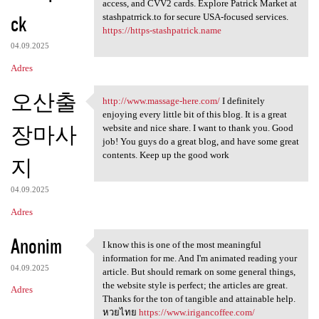
Stashpatrick.cc shop login
access, and CVV2 cards. Explore Patrick Market at
ck
stashpatrrick.to for secure USA-focused services.
https://https-stashpatrick.name
04.09.2025
Adres
오산출
http://www.massage-here.com/
I definitely
http://www.massage-here.com/
enjoying every little bit of this blog. It is a great
장마사
website and nice share. I want to thank you. Good
job! You guys do a great blog, and have some great
contents. Keep up the good work
지
04.09.2025
Adres
Anonim
I know this is one of the most meaningful
I know this is one of the
information for me. And I'm animated reading your
04.09.2025
article. But should remark on some general things,
the website style is perfect; the articles are great.
Adres
Thanks for the ton of tangible and attainable help.
หวยไทย
https://www.irigancoffee.com/