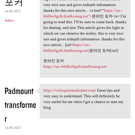
포커
very nice one and gives indepth information.
thanks for this nice article... <a href="
https://xn--
14.09.2025
bb0bo0gz8cfzm9zonug.net">
온라인 포커</a> I’m
Adres
going to read this. I’ll be sure to come back. thanks
for sharing. and also This article gives the light in
which we can observe the reality. this is very nice
one and gives indepth information. thanks for this
nice article... [url=
https://xn--
bb0bo0gz8cfzm9zonug.net]
온라인 포커[/url]
온라인 포커
https://xn--bb0bo0gz8cfzm9zonug.net
Padmount
https://voltiquetransformer.com/
Great tips and
https://voltiquetransformer
very easy to understand. This will definitely be
transforme
very useful for me when I get a chance to start my
blog
r
14.09.2025