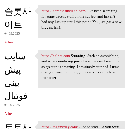
슬롯사
https://heroesoftheland.com/
I’ve been searching
https://heroesoftheland.com/
for some decent stuff on the subject and haven't
이트
had any luck up until this point, You just got a new
biggest fan!.
04.09.2025
Adres
سایت
https://delbet.com
Stunning! Such an astonishing
https://delbet.com Stunning!
and accommodating post this is. I super love it. It's
پیش
so great thus amazing. I am simply stunned. I trust
that you keep on doing your work like this later on
moreover
بینی
فوتبال
04.09.2025
Adres
토토사
https://mgameday.com/
Glad to read. Do you want