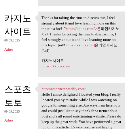
카지노
Thanks for taking the time to discuss this, I feel
Thanks for taking the time to
strongly about it and love learning more on this
사이트
topic. <a href="
https://kkuns.com">
온라인카지노
</a> Thanks for taking the time to discuss this, I
feel strongly about it and love learning more on
08.09.2025
this topic. [url=
https://kkuns.com]
온라인카지노
Adres
[/url]
카지노사이트
https://kkuns.com
스포츠
http://totoriters.weebly.com/
http://totoriters.weebly.com/
Hello I am so delighted I located your blog, I really
토토
located you by mistake, while I was watching on
google for something else, Anyways I am here now
and could just like to say thank for a tremendous
09.09.2025
post and a all round entertaining website. Please do
Adres
keep up the great work. You have performed a great
job on this article. It’s very precise and highly