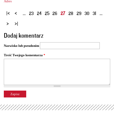
Adres
S
…
23
24
25
26
27
28
29
30
31
…
t
r
o
Dodaj komentarz
n
y
Nazwisko lub pseudonim
Treść Twojego komentarza
*