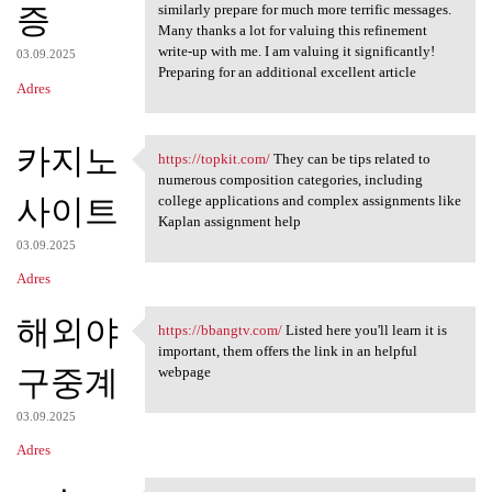
증
similarly prepare for much more terrific messages.
Many thanks a lot for valuing this refinement
write-up with me. I am valuing it significantly!
03.09.2025
Preparing for an additional excellent article
Adres
카지노
https://topkit.com/
They can be tips related to
https://topkit.com/ They can
numerous composition categories, including
사이트
college applications and complex assignments like
Kaplan assignment help
03.09.2025
Adres
해외야
https://bbangtv.com/
Listed here you'll learn it is
https://bbangtv.com/ Listed
important, them offers the link in an helpful
구중계
webpage
03.09.2025
Adres