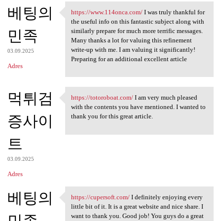
베팅의
a
https://www.114onca.com/
I was truly thankful for
https://www.114onca.com/ I
the useful info on this fantastic subject along with
r
민족
similarly prepare for much more terrific messages.
z
Many thanks a lot for valuing this refinement
write-up with me. I am valuing it significantly!
e
03.09.2025
Preparing for an additional excellent article
Adres
먹튀검
https://totoroboat.com/
I am very much pleased
https://totoroboat.com/ I am
with the contents you have mentioned. I wanted to
증사이
thank you for this great article.
트
03.09.2025
Adres
베팅의
https://cupersoft.com/
I definitely enjoying every
https://cupersoft.com/ I
little bit of it. It is a great website and nice share. I
민족
want to thank you. Good job! You guys do a great