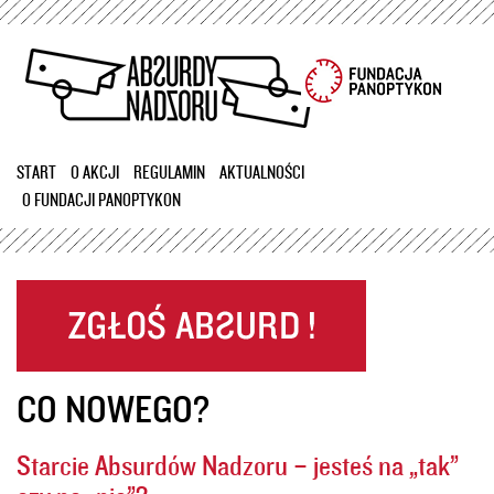
Przejdź
do
treści
START
O AKCJI
REGULAMIN
AKTUALNOŚCI
O FUNDACJI PANOPTYKON
CO NOWEGO?
Starcie Absurdów Nadzoru – jesteś na „tak”