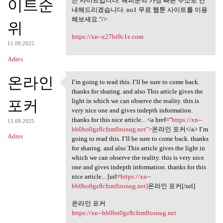
미리보기 사이트,
이트순
는 사이트입니다. 해피툰의 가장 빠른 주소로 안
내해드리겠습니다. no1 무료 웹툰 사이트를 이용
해보세요."/>
위
https://xn--z27bt9c1e.com
11.09.2025
Adres
온라인
I’m going to read this. I’ll be sure to come back.
I’m going to read this. I’ll
thanks for sharing. and also This article gives the
포커
light in which we can observe the reality. this is
very nice one and gives indepth information.
thanks for this nice article... <a href="
https://xn--
13.09.2025
bb0bo0gz8cfzm9zonug.net">
온라인 포커</a> I’m
Adres
going to read this. I’ll be sure to come back. thanks
for sharing. and also This article gives the light in
which we can observe the reality. this is very nice
one and gives indepth information. thanks for this
nice article... [url=
https://xn--
bb0bo0gz8cfzm9zonug.net]
온라인 포커[/url]
온라인 포커
https://xn--bb0bo0gz8cfzm9zonug.net