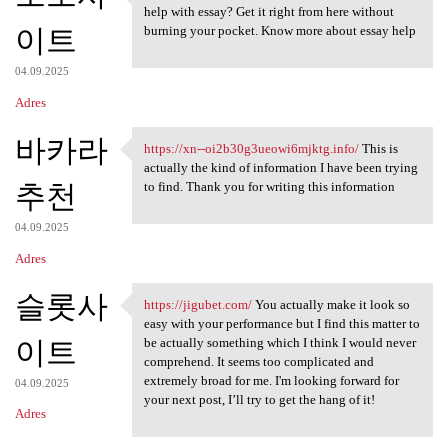
https://mgameday.com/ Glad to
help with essay? Get it right from here without
이트
burning your pocket. Know more about essay help
04.09.2025
Adres
바카라
https://xn--oi2b30g3ueowi6mjktg.info/
This is
https://xn-
actually the kind of information I have been trying
추천
to find. Thank you for writing this information
04.09.2025
Adres
슬롯사
https://jigubet.com/
You actually make it look so
https://jigubet.com/ You
easy with your performance but I find this matter to
이트
be actually something which I think I would never
comprehend. It seems too complicated and
extremely broad for me. I'm looking forward for
04.09.2025
your next post, I’ll try to get the hang of it!
Adres