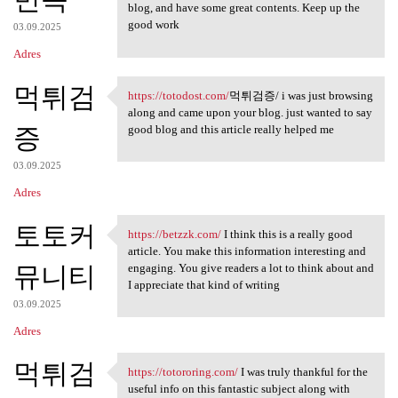
blog, and have some great contents. Keep up the
good work
03.09.2025
Adres
먹튀검
https://totodost.com/
먹튀검증/ i was just browsing
https://totodost.com/먹튀검증/ i
along and came upon your blog. just wanted to say
증
good blog and this article really helped me
03.09.2025
Adres
토토커
https://betzzk.com/
I think this is a really good
https://betzzk.com/ I think
article. You make this information interesting and
뮤니티
engaging. You give readers a lot to think about and
I appreciate that kind of writing
03.09.2025
Adres
먹튀검
https://totororing.com/
I was truly thankful for the
https://totororing.com/ I was
useful info on this fantastic subject along with