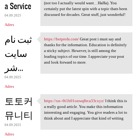
a Service
(not too I actually would want…HaHa). You
certainly put the latest spin with a topic thats been
discussed for decades. Great stuff, just wonderful!
04.09.2025
Adres
ثبت نام
https://betprofa.com/
Great post i must say and
https://betprofa.com/ Great
thanks for the information. Education is definitely
سایت
a sticky subject. However, is still among the
leading topics of our time. I appreciate your post
and look forward to more.
شر...
04.09.2025
Adres
토토커
https://xn--9i1b01onwq8rca33r.xyz/
I think this is
https://xn--9i1b01onwq8rca33r
a really good article. You make this information
뮤니티
interesting and engaging. You give readers a lot to
think about and I appreciate that kind of writing
04.09.2025
Adres