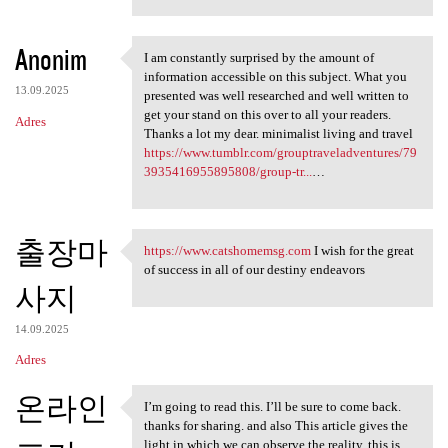
Anonim
I am constantly surprised by the amount of
I am constantly surprised by
information accessible on this subject. What you
13.09.2025
presented was well researched and well written to
get your stand on this over to all your readers.
Adres
Thanks a lot my dear. minimalist living and travel
https://www.tumblr.com/grouptraveladventures/79
3935416955895808/group-tr...
…
출장마
https://www.catshomemsg.com
I wish for the great
https://www.catshomemsg.com I
of success in all of our destiny endeavors
사지
14.09.2025
Adres
온라인
I’m going to read this. I’ll be sure to come back.
I’m going to read this. I’ll
thanks for sharing. and also This article gives the
light in which we can observe the reality. this is