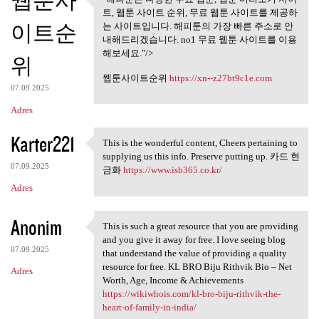
웹툰사
"해피툰은 다양한 무료 웹툰, 웹툰
트, 웹툰 사이트 순위, 무료 웹툰 사이트를 제공하
미리보기 사이트,
이트순
는 사이트입니다. 해피툰의 가장 빠른 주소로 안
내해드리겠습니다. no1 무료 웹툰 사이트를 이용
해보세요."/>
위
웹툰사이트순위
https://xn--z27bt9c1e.com
07.09.2025
Adres
Karter221
This is the wonderful content, Cheers pertaining to
This is the wonderful content
supplying us this info. Preserve putting up. 카드 현
07.09.2025
금화
https://www.isb365.co.kr/
Adres
Anonim
This is such a great resource that you are providing
This is such a great resource
and you give it away for free. I love seeing blog
07.09.2025
that understand the value of providing a quality
resource for free. KL BRO Biju Rithvik Bio – Net
Adres
Worth, Age, Income & Achievements
https://wikiwhois.com/kl-bro-biju-rithvik-the-
heart-of-family-in-india/