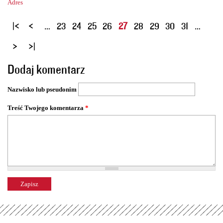
Adres
S
…
23
24
25
26
27
28
29
30
31
…
t
r
o
Dodaj komentarz
n
y
Nazwisko lub pseudonim
Treść Twojego komentarza
*