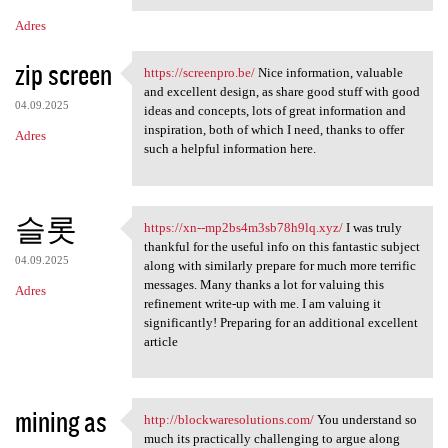
Adres
zip screen
https://screenpro.be/
Nice information, valuable
https://screenpro.be/ Nice
and excellent design, as share good stuff with good
04.09.2025
ideas and concepts, lots of great information and
inspiration, both of which I need, thanks to offer
Adres
such a helpful information here.
슬롯
https://xn--mp2bs4m3sb78h9lq.xyz/
I was truly
https://xn--mp2bs4m3sb78h9lq
thankful for the useful info on this fantastic subject
04.09.2025
along with similarly prepare for much more terrific
messages. Many thanks a lot for valuing this
Adres
refinement write-up with me. I am valuing it
significantly! Preparing for an additional excellent
article
mining as
http://blockwaresolutions.com/
You understand so
http://blockwaresolutions.com
much its practically challenging to argue along