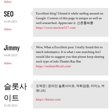
Adres
SEO
Excellent blog! I found it while surfing around on
Excellent blog! I found it
Google. Content of this page is unique as well as
14.09.2025
well researched. Appreciate it. 신촌룸싸롱
https://www.sinchon517.com
Adres
Jimmy
Wow, What a Excellent post. I really found this to
Wow, What a Excellent post. I
much informatics. It is what i was searching for.I
14.09.2025
would like to suggest you that please keep sharing
such type of info.Thanks Raz Bar
Adres
https://razbarofficial.com/
슬롯사
도박꾼 | 온라인 슬롯사이트, 먹튀검증, 카지노 커
도박꾼 | 온라인 슬롯사이트, 먹튀
뮤니티
검증, 카지노
이트
https://kkuns.com
15.09.2025