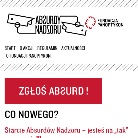
Przejdź
do
treści
START
O AKCJI
REGULAMIN
AKTUALNOŚCI
O FUNDACJI PANOPTYKON
CO NOWEGO?
Starcie Absurdów Nadzoru – jesteś na „tak”