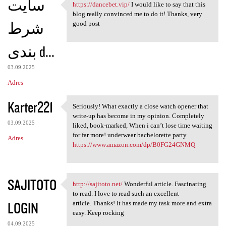
سایت
https://dancebet.vip/
I would like to say that this
https://dancebet.vip/ I would
blog really convinced me to do it! Thanks, very
شرط
good post
بندی d...
03.09.2025
Adres
Karter221
Seriously! What exactly a close watch opener that
Seriously! What exactly a
write-up has become in my opinion. Completely
03.09.2025
liked, book-marked, When i can’t lose time waiting
for far more! underwear bachelorette party
Adres
https://www.amazon.com/dp/B0FG24GNMQ
SAJITOTO
http://sajitoto.net/
Wonderful article. Fascinating
http://sajitoto.net/
to read. I love to read such an excellent
LOGIN
article. Thanks! It has made my task more and extra
easy. Keep rocking
04.09.2025