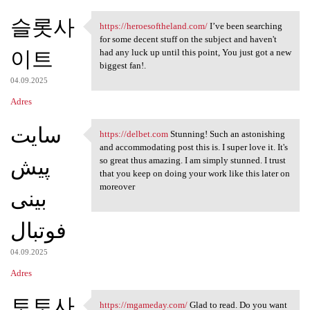
슬롯사
https://heroesoftheland.com/
I’ve been searching
https://heroesoftheland.com/
for some decent stuff on the subject and haven't
이트
had any luck up until this point, You just got a new
biggest fan!.
04.09.2025
Adres
سایت
https://delbet.com
Stunning! Such an astonishing
https://delbet.com Stunning!
and accommodating post this is. I super love it. It's
پیش
so great thus amazing. I am simply stunned. I trust
that you keep on doing your work like this later on
moreover
بینی
فوتبال
04.09.2025
Adres
토토사
https://mgameday.com/
Glad to read. Do you want