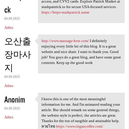
Stashpatrick.cc shop login
access, and CVV2 cards. Explore Patrick Market at
ck
stashpatrrick.to for secure USA-focused services.
https://https-stashpatrick.name
04.09.2025
Adres
오산출
http://www.massage-here.com/
I definitely
http://www.massage-here.com/
enjoying every little bit of this blog. It is a great
장마사
website and nice share. I want to thank you. Good
job! You guys do a great blog, and have some great
contents. Keep up the good work
지
04.09.2025
Adres
Anonim
I know this is one of the most meaningful
I know this is one of the
information for me. And I'm animated reading your
04.09.2025
article. But should remark on some general things,
the website style is perfect; the articles are great.
Adres
Thanks for the ton of tangible and attainable help.
หวยไทย
https://www.irigancoffee.com/