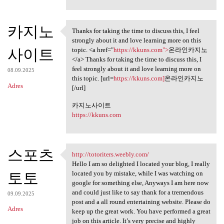
카지노
Thanks for taking the time to discuss this, I feel
Thanks for taking the time to
strongly about it and love learning more on this
사이트
topic. <a href="
https://kkuns.com">
온라인카지노
</a> Thanks for taking the time to discuss this, I
feel strongly about it and love learning more on
08.09.2025
this topic. [url=
https://kkuns.com]
온라인카지노
Adres
[/url]
카지노사이트
https://kkuns.com
스포츠
http://totoriters.weebly.com/
http://totoriters.weebly.com/
Hello I am so delighted I located your blog, I really
토토
located you by mistake, while I was watching on
google for something else, Anyways I am here now
and could just like to say thank for a tremendous
09.09.2025
post and a all round entertaining website. Please do
Adres
keep up the great work. You have performed a great
job on this article. It’s very precise and highly