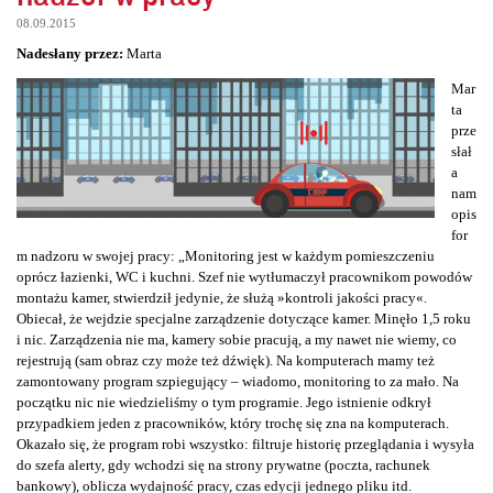
08.09.2015
Nadesłany przez:
Marta
Mar
ta
prze
słał
a
nam
opis
for
m nadzoru w swojej pracy: „Monitoring jest w każdym pomieszczeniu
oprócz łazienki, WC i kuchni. Szef nie wytłumaczył pracownikom powodów
montażu kamer, stwierdził jedynie, że służą »kontroli jakości pracy«.
Obiecał, że wejdzie specjalne zarządzenie dotyczące kamer. Minęło 1,5 roku
i nic. Zarządzenia nie ma, kamery sobie pracują, a my nawet nie wiemy, co
rejestrują (sam obraz czy może też dźwięk). Na komputerach mamy też
zamontowany program szpiegujący – wiadomo, monitoring to za mało. Na
początku nic nie wiedzieliśmy o tym programie. Jego istnienie odkrył
przypadkiem jeden z pracowników, który trochę się zna na komputerach.
Okazało się, że program robi wszystko: filtruje historię przeglądania i wysyła
do szefa alerty, gdy wchodzi się na strony prywatne (poczta, rachunek
bankowy), oblicza wydajność pracy, czas edycji jednego pliku itd.