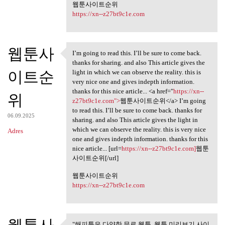
웹툰사이트순위
https://xn--z27bt9c1e.com
웹툰사
I’m going to read this. I’ll be sure to come back.
I’m going to read this. I’ll
thanks for sharing. and also This article gives the
이트순
light in which we can observe the reality. this is
very nice one and gives indepth information.
thanks for this nice article... <a href="
https://xn--
위
z27bt9c1e.com">
웹툰사이트순위</a> I’m going
to read this. I’ll be sure to come back. thanks for
06.09.2025
sharing. and also This article gives the light in
which we can observe the reality. this is very nice
Adres
one and gives indepth information. thanks for this
nice article... [url=
https://xn--z27bt9c1e.com]
웹툰
사이트순위[/url]
웹툰사이트순위
https://xn--z27bt9c1e.com
"해피툰은 다양한 무료 웹툰, 웹툰 미리보기 사이