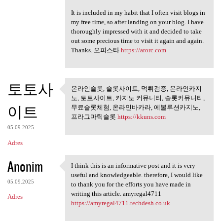
It is included in my habit that I often visit blogs in
my free time, so after landing on your blog. I have
thoroughly impressed with it and decided to take
out some precious time to visit it again and again.
Thanks. 오피스타
https://arorc.com
토토사
온라인슬롯, 슬롯사이트, 먹튀검증, 온라인카지
온라인슬롯, 슬롯사이트, 먹튀검
노, 토토사이트, 카지노 커뮤니티, 슬롯커뮤니티,
증, 온라인카지노,
이트
무료슬롯체험, 온라인바카라, 에볼루션카지노,
프라그마틱슬롯
https://kkuns.com
05.09.2025
Adres
Anonim
I think this is an informative post and it is very
I think this is an
useful and knowledgeable. therefore, I would like
05.09.2025
to thank you for the efforts you have made in
writing this article. amyregal4711
Adres
https://amyregal4711.techdesh.co.uk