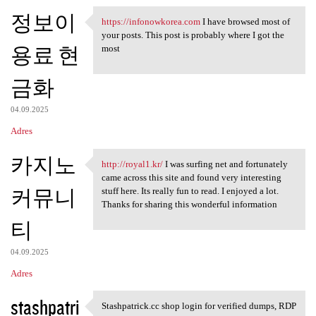
정보이
https://infonowkorea.com
I have browsed most of
https://infonowkorea.com I
your posts. This post is probably where I got the
용료 현
most
금화
04.09.2025
Adres
카지노
http://royal1.kr/
I was surfing net and fortunately
http://royal1.kr/ I was
came across this site and found very interesting
커뮤니
stuff here. Its really fun to read. I enjoyed a lot.
Thanks for sharing this wonderful information
티
04.09.2025
Adres
stashpatri
Stashpatrick.cc shop login for verified dumps, RDP