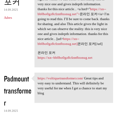
포커
very nice one and gives indepth information.
thanks for this nice article... <a href="
https://xn--
14.09.2025
bb0bo0gz8cfzm9zonug.net">
온라인 포커</a> I’m
Adres
going to read this. I’ll be sure to come back. thanks
for sharing. and also This article gives the light in
which we can observe the reality. this is very nice
one and gives indepth information. thanks for this
nice article... [url=
https://xn--
bb0bo0gz8cfzm9zonug.net]
온라인 포커[/url]
온라인 포커
https://xn--bb0bo0gz8cfzm9zonug.net
Padmount
https://voltiquetransformer.com/
Great tips and
https://voltiquetransformer
very easy to understand. This will definitely be
transforme
very useful for me when I get a chance to start my
blog
r
14.09.2025