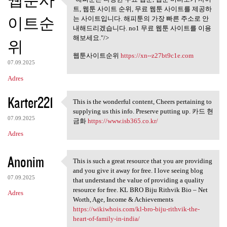
웹툰사
"해피툰은 다양한 무료 웹툰, 웹툰
트, 웹툰 사이트 순위, 무료 웹툰 사이트를 제공하
미리보기 사이트,
이트순
는 사이트입니다. 해피툰의 가장 빠른 주소로 안
내해드리겠습니다. no1 무료 웹툰 사이트를 이용
해보세요."/>
위
웹툰사이트순위
https://xn--z27bt9c1e.com
07.09.2025
Adres
Karter221
This is the wonderful content, Cheers pertaining to
This is the wonderful content
supplying us this info. Preserve putting up. 카드 현
07.09.2025
금화
https://www.isb365.co.kr/
Adres
Anonim
This is such a great resource that you are providing
This is such a great resource
and you give it away for free. I love seeing blog
07.09.2025
that understand the value of providing a quality
resource for free. KL BRO Biju Rithvik Bio – Net
Adres
Worth, Age, Income & Achievements
https://wikiwhois.com/kl-bro-biju-rithvik-the-
heart-of-family-in-india/