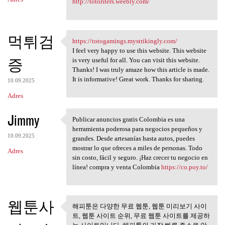
http://totoriters.weebly.com/
먹튀검
https://totogamings.mystrikingly.com/
https://totogamings
I feel very happy to use this website. This website
증
is very useful for all. You can visit this website.
Thanks! I was truly amaze how this article is made.
It is informative! Great work. Thanks for sharing.
10.09.2025
Adres
Jimmy
Publicar anuncios gratis Colombia es una
Publicar anuncios gratis
herramienta poderosa para negocios pequeños y
10.09.2025
grandes. Desde artesanías hasta autos, puedes
mostrar lo que ofreces a miles de personas. Todo
Adres
sin costo, fácil y seguro. ¡Haz crecer tu negocio en
línea! compra y venta Colombia
https://co.poy.to/
웹툰사
해피툰은 다양한 무료 웹툰, 웹툰 미리보기 사이
해피툰은 다양한 무료 웹툰, 웹툰
트, 웹툰 사이트 순위, 무료 웹툰 사이트를 제공하