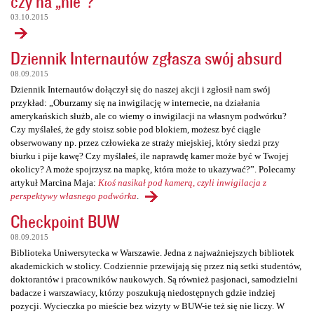
czy na „nie”?
03.10.2015
Dziennik Internautów zgłasza swój absurd
08.09.2015
Dziennik Internautów dołączył się do naszej akcji i zgłosił nam swój
przykład: „Oburzamy się na inwigilację w internecie, na działania
amerykańskich służb, ale co wiemy o inwigilacji na własnym podwórku?
Czy myślałeś, że gdy stoisz sobie pod blokiem, możesz być ciągle
obserwowany np. przez człowieka ze straży miejskiej, który siedzi przy
biurku i pije kawę? Czy myślałeś, ile naprawdę kamer może być w Twojej
okolicy? A może spojrzysz na mapkę, która może to ukazywać?”. Polecamy
artykuł Marcina Maja:
Ktoś nasikał pod kamerą, czyli inwigilacja z
perspektywy własnego podwórka
.
Checkpoint BUW
08.09.2015
Biblioteka Uniwersytecka w Warszawie. Jedna z najważniejszych bibliotek
akademickich w stolicy. Codziennie przewijają się przez nią setki studentów,
doktorantów i pracowników naukowych. Są również pasjonaci, samodzielni
badacze i warszawiacy, którzy poszukują niedostępnych gdzie indziej
pozycji. Wycieczka po mieście bez wizyty w BUW-ie też się nie liczy. W