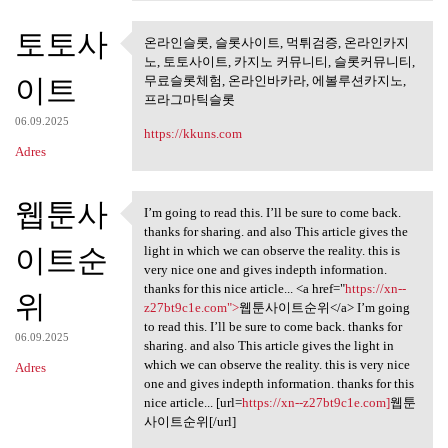
토토사
온라인슬롯, 슬롯사이트, 먹튀검증, 온라인카지
온라인슬롯, 슬롯사이트, 먹튀검
노, 토토사이트, 카지노 커뮤니티, 슬롯커뮤니티,
증, 온라인카지노,
이트
무료슬롯체험, 온라인바카라, 에볼루션카지노,
프라그마틱슬롯
06.09.2025
https://kkuns.com
Adres
웹툰사
I’m going to read this. I’ll be sure to come back.
I’m going to read this. I’ll
thanks for sharing. and also This article gives the
이트순
light in which we can observe the reality. this is
very nice one and gives indepth information.
thanks for this nice article... <a href="
https://xn--
위
z27bt9c1e.com">
웹툰사이트순위</a> I’m going
to read this. I’ll be sure to come back. thanks for
06.09.2025
sharing. and also This article gives the light in
which we can observe the reality. this is very nice
Adres
one and gives indepth information. thanks for this
nice article... [url=
https://xn--z27bt9c1e.com]
웹툰
사이트순위[/url]