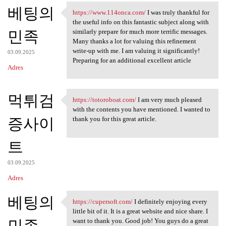
베팅의
a
https://www.114onca.com/
I was truly thankful for
https://www.114onca.com/ I
the useful info on this fantastic subject along with
r
민족
similarly prepare for much more terrific messages.
z
Many thanks a lot for valuing this refinement
write-up with me. I am valuing it significantly!
e
03.09.2025
Preparing for an additional excellent article
Adres
먹튀검
https://totoroboat.com/
I am very much pleased
https://totoroboat.com/ I am
with the contents you have mentioned. I wanted to
증사이
thank you for this great article.
트
03.09.2025
Adres
베팅의
https://cupersoft.com/
I definitely enjoying every
https://cupersoft.com/ I
little bit of it. It is a great website and nice share. I
민족
want to thank you. Good job! You guys do a great