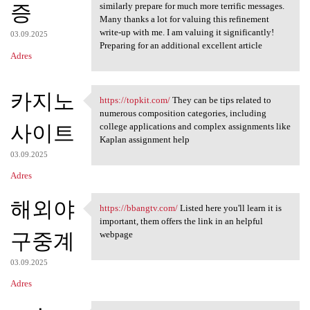
증
similarly prepare for much more terrific messages.
Many thanks a lot for valuing this refinement
write-up with me. I am valuing it significantly!
03.09.2025
Preparing for an additional excellent article
Adres
카지노
https://topkit.com/
They can be tips related to
https://topkit.com/ They can
numerous composition categories, including
사이트
college applications and complex assignments like
Kaplan assignment help
03.09.2025
Adres
해외야
https://bbangtv.com/
Listed here you'll learn it is
https://bbangtv.com/ Listed
important, them offers the link in an helpful
구중계
webpage
03.09.2025
Adres