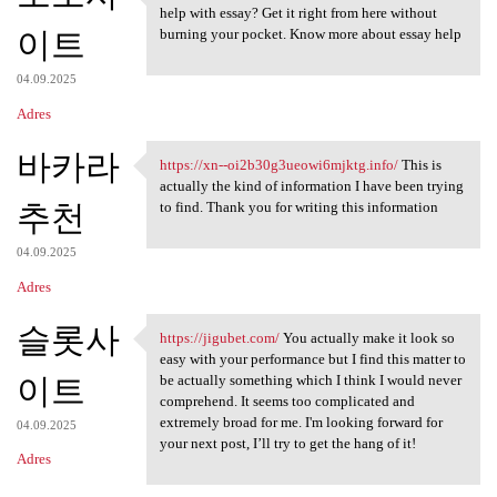
https://mgameday.com/ Glad to
help with essay? Get it right from here without
이트
burning your pocket. Know more about essay help
04.09.2025
Adres
바카라
https://xn--oi2b30g3ueowi6mjktg.info/
This is
https://xn-
actually the kind of information I have been trying
추천
to find. Thank you for writing this information
04.09.2025
Adres
슬롯사
https://jigubet.com/
You actually make it look so
https://jigubet.com/ You
easy with your performance but I find this matter to
이트
be actually something which I think I would never
comprehend. It seems too complicated and
extremely broad for me. I'm looking forward for
04.09.2025
your next post, I’ll try to get the hang of it!
Adres