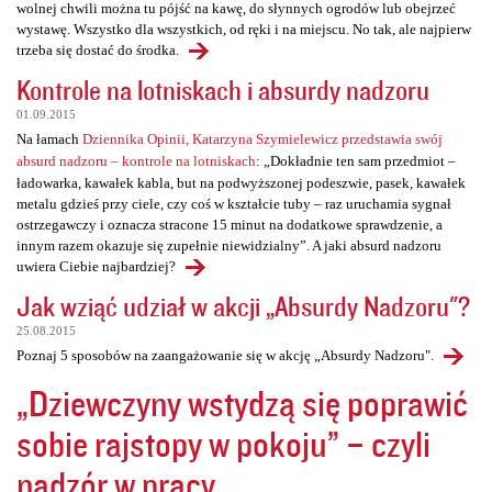
wolnej chwili można tu pójść na kawę, do słynnych ogrodów lub obejrzeć
wystawę. Wszystko dla wszystkich, od ręki i na miejscu. No tak, ale najpierw
trzeba się dostać do środka.
Kontrole na lotniskach i absurdy nadzoru
01.09.2015
Na łamach
Dziennika Opinii, Katarzyna Szymielewicz przedstawia swój
absurd nadzoru – kontrole na lotniskach
: „Dokładnie ten sam przedmiot –
ładowarka, kawałek kabla, but na podwyższonej podeszwie, pasek, kawałek
metalu gdzieś przy ciele, czy coś w kształcie tuby – raz uruchamia sygnał
ostrzegawczy i oznacza stracone 15 minut na dodatkowe sprawdzenie, a
innym razem okazuje się zupełnie niewidzialny”. A jaki absurd nadzoru
uwiera Ciebie najbardziej?
Jak wziąć udział w akcji „Absurdy Nadzoru"?
25.08.2015
Poznaj 5 sposobów na zaangażowanie się w akcję „Absurdy Nadzoru".
„Dziewczyny wstydzą się poprawić
sobie rajstopy w pokoju” – czyli
nadzór w pracy