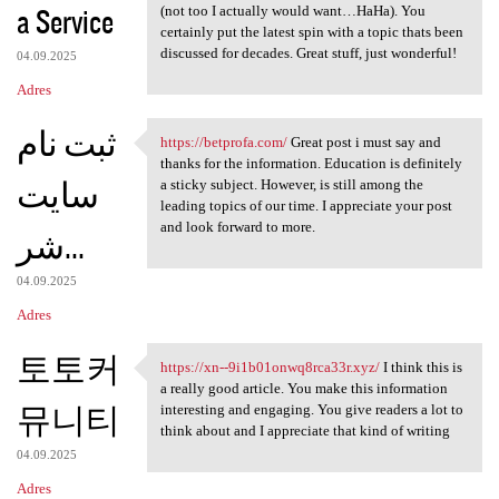
a Service
(not too I actually would want…HaHa). You
certainly put the latest spin with a topic thats been
discussed for decades. Great stuff, just wonderful!
04.09.2025
Adres
ثبت نام
https://betprofa.com/
Great post i must say and
https://betprofa.com/ Great
thanks for the information. Education is definitely
سایت
a sticky subject. However, is still among the
leading topics of our time. I appreciate your post
and look forward to more.
شر...
04.09.2025
Adres
토토커
https://xn--9i1b01onwq8rca33r.xyz/
I think this is
https://xn--9i1b01onwq8rca33r
a really good article. You make this information
뮤니티
interesting and engaging. You give readers a lot to
think about and I appreciate that kind of writing
04.09.2025
Adres