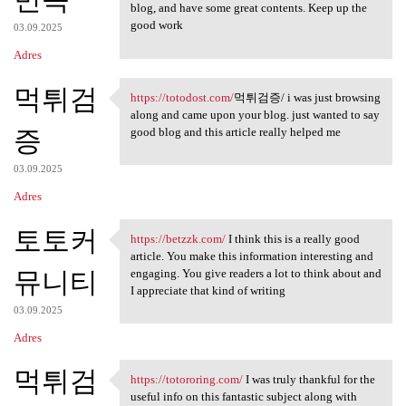
blog, and have some great contents. Keep up the
good work
03.09.2025
Adres
먹튀검
https://totodost.com/
먹튀검증/ i was just browsing
https://totodost.com/먹튀검증/ i
along and came upon your blog. just wanted to say
증
good blog and this article really helped me
03.09.2025
Adres
토토커
https://betzzk.com/
I think this is a really good
https://betzzk.com/ I think
article. You make this information interesting and
뮤니티
engaging. You give readers a lot to think about and
I appreciate that kind of writing
03.09.2025
Adres
먹튀검
https://totororing.com/
I was truly thankful for the
https://totororing.com/ I was
useful info on this fantastic subject along with