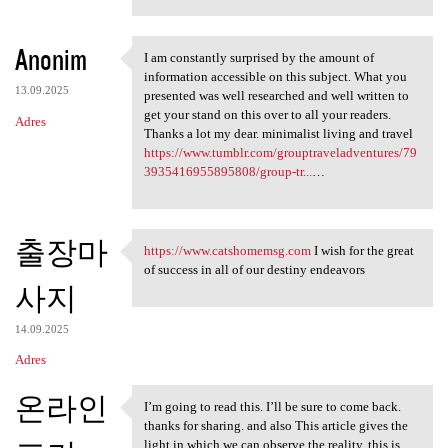
Anonim
I am constantly surprised by the amount of
I am constantly surprised by
information accessible on this subject. What you
13.09.2025
presented was well researched and well written to
get your stand on this over to all your readers.
Adres
Thanks a lot my dear. minimalist living and travel
https://www.tumblr.com/grouptraveladventures/79
3935416955895808/group-tr...
…
출장마
https://www.catshomemsg.com
I wish for the great
https://www.catshomemsg.com I
of success in all of our destiny endeavors
사지
14.09.2025
Adres
온라인
I’m going to read this. I’ll be sure to come back.
I’m going to read this. I’ll
thanks for sharing. and also This article gives the
light in which we can observe the reality. this is