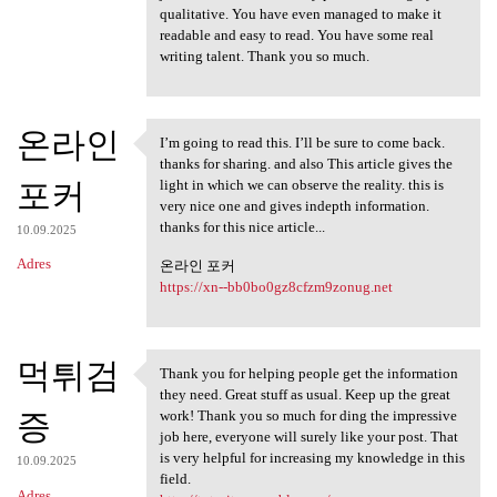
qualitative. You have even managed to make it
readable and easy to read. You have some real
writing talent. Thank you so much.
온라인
I’m going to read this. I’ll be sure to come back.
I’m going to read this. I’ll
thanks for sharing. and also This article gives the
포커
light in which we can observe the reality. this is
very nice one and gives indepth information.
thanks for this nice article...
10.09.2025
Adres
온라인 포커
https://xn--bb0bo0gz8cfzm9zonug.net
먹튀검
Thank you for helping people get the information
Thank you for helping people
they need. Great stuff as usual. Keep up the great
증
work! Thank you so much for ding the impressive
job here, everyone will surely like your post. That
is very helpful for increasing my knowledge in this
10.09.2025
field.
Adres