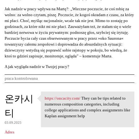
Jak nadzór w pracy wpływa na Martę?: „Wieczne poczucie, że coś robię za
wolno: za wolno czytam, piszę. Poczucie, że kogoś okradam z czasu, za który
mi płaci. Choć, myśląc racjonalnie, wcale tak nie jest. Mimo to zostaję po
godzinach, za które nikt mi nie płaci. Zauważyłam też, że stałam się o wiele
bardziej nerwowa w życiu prywatnym: podnoszę głos, szybciej się irytuję.
Poczucie bycia cały czas obserwowanym w pracy przez »oko Saurona«
towarzyszy całemu zespołowi i doprowadza do absurdalnych sytuacji:
dziewczyny wstydzą się poprawić sobie rajstopy w pokoju, bo wiedzą, że
ktoś to gdzieś zapisuje, monitoruje, ogląda” – komentuje Marta.
A jak wygląda nadzór w Twojej pracy?
praca kontrolowana
K
온카시
https://oncacity.com/
They can be tips related to
https://oncacity.com/ They
o
numerous composition categories, including
티
m
college applications and complex assignments like
Kaplan assignment help
e
03.09.2025
n
Adres
t