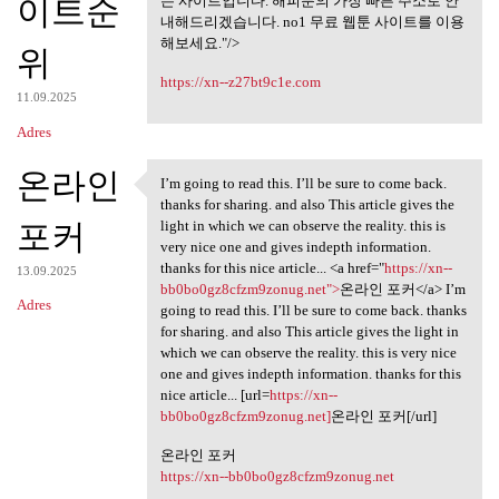
미리보기 사이트,
이트순
는 사이트입니다. 해피툰의 가장 빠른 주소로 안
내해드리겠습니다. no1 무료 웹툰 사이트를 이용
해보세요."/>
위
https://xn--z27bt9c1e.com
11.09.2025
Adres
온라인
I’m going to read this. I’ll be sure to come back.
I’m going to read this. I’ll
thanks for sharing. and also This article gives the
포커
light in which we can observe the reality. this is
very nice one and gives indepth information.
thanks for this nice article... <a href="
https://xn--
13.09.2025
bb0bo0gz8cfzm9zonug.net">
온라인 포커</a> I’m
Adres
going to read this. I’ll be sure to come back. thanks
for sharing. and also This article gives the light in
which we can observe the reality. this is very nice
one and gives indepth information. thanks for this
nice article... [url=
https://xn--
bb0bo0gz8cfzm9zonug.net]
온라인 포커[/url]
온라인 포커
https://xn--bb0bo0gz8cfzm9zonug.net