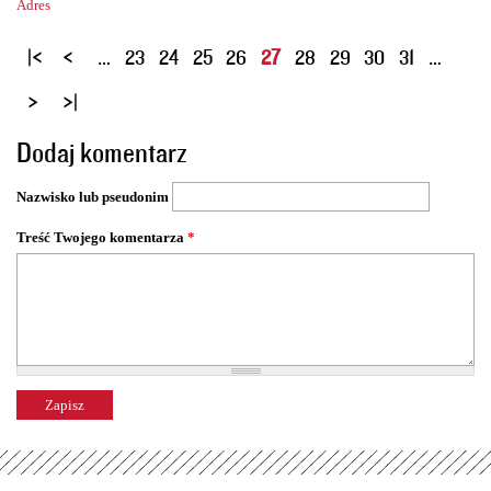
Adres
S
…
23
24
25
26
27
28
29
30
31
…
t
r
o
Dodaj komentarz
n
y
Nazwisko lub pseudonim
Treść Twojego komentarza
*