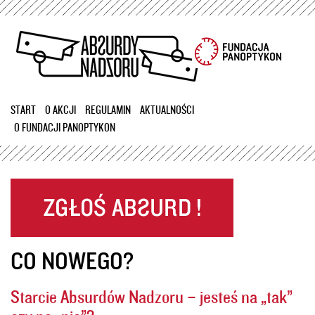
Przejdź
do
treści
START
O AKCJI
REGULAMIN
AKTUALNOŚCI
O FUNDACJI PANOPTYKON
CO NOWEGO?
Starcie Absurdów Nadzoru – jesteś na „tak”