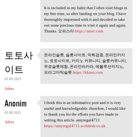
It is included in my habit that I often visit blogs in
my free time, so after landing on your blog. I have
thoroughly impressed with it and decided to take
out some precious time to visit it again and again.
Thanks. 오피스타
https://arorc.com
토토사
온라인슬롯, 슬롯사이트, 먹튀검증, 온라인카지
온라인슬롯, 슬롯사이트, 먹튀검
노, 토토사이트, 카지노 커뮤니티, 슬롯커뮤니티,
증, 온라인카지노,
이트
무료슬롯체험, 온라인바카라, 에볼루션카지노,
프라그마틱슬롯
https://kkuns.com
05.09.2025
Adres
Anonim
I think this is an informative post and it is very
I think this is an
useful and knowledgeable. therefore, I would like
05.09.2025
to thank you for the efforts you have made in
writing this article. amyregal4711
Adres
https://amyregal4711.techdesh.co.uk