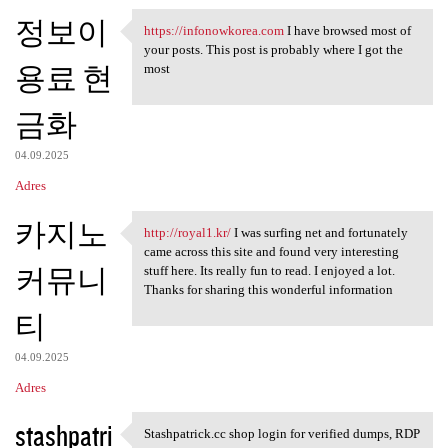
정보이
https://infonowkorea.com
I have browsed most of
https://infonowkorea.com I
your posts. This post is probably where I got the
용료 현
most
금화
04.09.2025
Adres
카지노
http://royal1.kr/
I was surfing net and fortunately
http://royal1.kr/ I was
came across this site and found very interesting
커뮤니
stuff here. Its really fun to read. I enjoyed a lot.
Thanks for sharing this wonderful information
티
04.09.2025
Adres
stashpatri
Stashpatrick.cc shop login for verified dumps, RDP