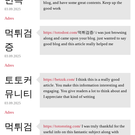
blog, and have some great contents. Keep up the
good work
03.09.2025
Adres
먹튀검
https://totodost.com/
먹튀검증/ i was just browsing
https://totodost.com/먹튀검증/ i
along and came upon your blog. just wanted to say
증
good blog and this article really helped me
03.09.2025
Adres
토토커
https://betzzk.com/
I think this is a really good
https://betzzk.com/ I think
article. You make this information interesting and
뮤니티
engaging. You give readers a lot to think about and
I appreciate that kind of writing
03.09.2025
Adres
먹튀검
https://totororing.com/
I was truly thankful for the
https://totororing.com/ I was
useful info on this fantastic subject along with