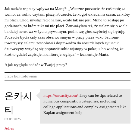
Jak nadzór w pracy wpływa na Martę?: „Wieczne poczucie, że coś robię za
wolno: za wolno czytam, piszę. Poczucie, że kogoś okradam z czasu, za który
mi płaci. Choć, myśląc racjonalnie, wcale tak nie jest. Mimo to zostaję po
godzinach, za które nikt mi nie płaci. Zauważyłam też, że stałam się o wiele
bardziej nerwowa w życiu prywatnym: podnoszę głos, szybciej się irytuję.
Poczucie bycia cały czas obserwowanym w pracy przez »oko Saurona«
towarzyszy całemu zespołowi i doprowadza do absurdalnych sytuacji:
dziewczyny wstydzą się poprawić sobie rajstopy w pokoju, bo wiedzą, że
ktoś to gdzieś zapisuje, monitoruje, ogląda” – komentuje Marta.
A jak wygląda nadzór w Twojej pracy?
praca kontrolowana
K
온카시
https://oncacity.com/
They can be tips related to
https://oncacity.com/ They
o
numerous composition categories, including
티
m
college applications and complex assignments like
Kaplan assignment help
e
03.09.2025
n
Adres
t