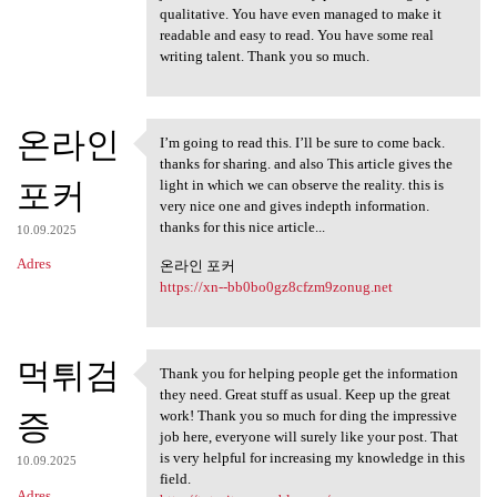
qualitative. You have even managed to make it
readable and easy to read. You have some real
writing talent. Thank you so much.
온라인
I’m going to read this. I’ll be sure to come back.
I’m going to read this. I’ll
thanks for sharing. and also This article gives the
포커
light in which we can observe the reality. this is
very nice one and gives indepth information.
thanks for this nice article...
10.09.2025
Adres
온라인 포커
https://xn--bb0bo0gz8cfzm9zonug.net
먹튀검
Thank you for helping people get the information
Thank you for helping people
they need. Great stuff as usual. Keep up the great
증
work! Thank you so much for ding the impressive
job here, everyone will surely like your post. That
is very helpful for increasing my knowledge in this
10.09.2025
field.
Adres