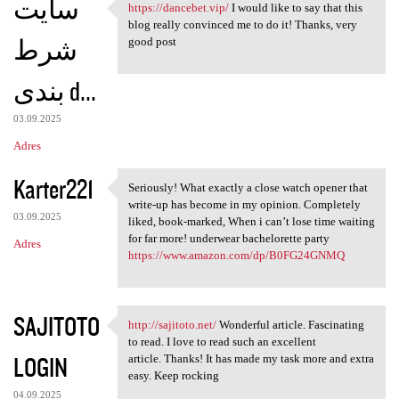
سایت
https://dancebet.vip/
I would like to say that this
https://dancebet.vip/ I would
blog really convinced me to do it! Thanks, very
شرط
good post
بندی d...
03.09.2025
Adres
Karter221
Seriously! What exactly a close watch opener that
Seriously! What exactly a
write-up has become in my opinion. Completely
03.09.2025
liked, book-marked, When i can’t lose time waiting
for far more! underwear bachelorette party
Adres
https://www.amazon.com/dp/B0FG24GNMQ
SAJITOTO
http://sajitoto.net/
Wonderful article. Fascinating
http://sajitoto.net/
to read. I love to read such an excellent
LOGIN
article. Thanks! It has made my task more and extra
easy. Keep rocking
04.09.2025