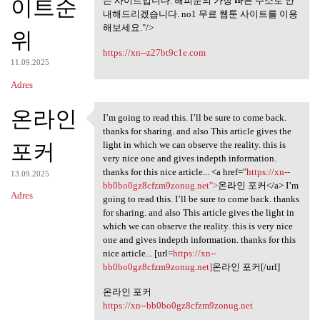
미리보기 사이트,
이트순
는 사이트입니다. 해피툰의 가장 빠른 주소로 안
내해드리겠습니다. no1 무료 웹툰 사이트를 이용
해보세요."/>
위
https://xn--z27bt9c1e.com
11.09.2025
Adres
온라인
I’m going to read this. I’ll be sure to come back.
I’m going to read this. I’ll
thanks for sharing. and also This article gives the
포커
light in which we can observe the reality. this is
very nice one and gives indepth information.
thanks for this nice article... <a href="
https://xn--
13.09.2025
bb0bo0gz8cfzm9zonug.net">
온라인 포커</a> I’m
Adres
going to read this. I’ll be sure to come back. thanks
for sharing. and also This article gives the light in
which we can observe the reality. this is very nice
one and gives indepth information. thanks for this
nice article... [url=
https://xn--
bb0bo0gz8cfzm9zonug.net]
온라인 포커[/url]
온라인 포커
https://xn--bb0bo0gz8cfzm9zonug.net