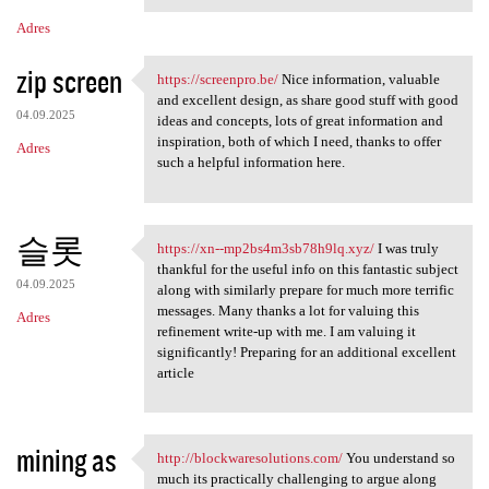
Adres
zip screen
https://screenpro.be/
Nice information, valuable
https://screenpro.be/ Nice
and excellent design, as share good stuff with good
04.09.2025
ideas and concepts, lots of great information and
inspiration, both of which I need, thanks to offer
Adres
such a helpful information here.
슬롯
https://xn--mp2bs4m3sb78h9lq.xyz/
I was truly
https://xn--mp2bs4m3sb78h9lq
thankful for the useful info on this fantastic subject
04.09.2025
along with similarly prepare for much more terrific
messages. Many thanks a lot for valuing this
Adres
refinement write-up with me. I am valuing it
significantly! Preparing for an additional excellent
article
mining as
http://blockwaresolutions.com/
You understand so
http://blockwaresolutions.com
much its practically challenging to argue along