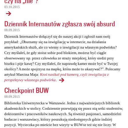
czy na „nie”?
03.10.2015
Dziennik Internautów zgłasza swój absurd
08.09.2015
Dziennik Internautów dołączył się do naszej akcji i zgłosił nam swój
przykład: „Oburzamy się na inwigilację w internecie, na działania
amerykańskich służb, ale co wiemy o inwigilacji na własnym podwórku?
Czy myślałeś, że gdy stoisz sobie pod blokiem, możesz być ciągle
obserwowany np. przez człowieka ze straży miejskiej, który siedzi przy
biurku i pije kawę? Czy myślałeś, ile naprawdę kamer może być w Twojej
okolicy? A może spojrzysz na mapkę, która może to ukazywać?”. Polecamy
artykuł Marcina Maja:
Ktoś nasikał pod kamerą, czyli inwigilacja z
perspektywy własnego podwórka
.
Checkpoint BUW
08.09.2015
Biblioteka Uniwersytecka w Warszawie. Jedna z najważniejszych bibliotek
akademickich w stolicy. Codziennie przewijają się przez nią setki studentów,
doktorantów i pracowników naukowych. Są również pasjonaci, samodzielni
badacze i warszawiacy, którzy poszukują niedostępnych gdzie indziej
pozycji. Wycieczka po mieście bez wizyty w BUW-ie też się nie liczy. W