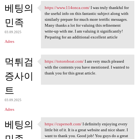
베팅의
a
https://www.114onca.com/
I was truly thankful for
https://www.114onca.com/ I
the useful info on this fantastic subject along with
r
민족
similarly prepare for much more terrific messages.
z
Many thanks a lot for valuing this refinement
write-up with me. I am valuing it significantly!
e
03.09.2025
Preparing for an additional excellent article
Adres
먹튀검
https://totoroboat.com/
I am very much pleased
https://totoroboat.com/ I am
with the contents you have mentioned. I wanted to
증사이
thank you for this great article.
트
03.09.2025
Adres
베팅의
https://cupersoft.com/
I definitely enjoying every
https://cupersoft.com/ I
little bit of it. It is a great website and nice share. I
민족
want to thank you. Good job! You guys do a great