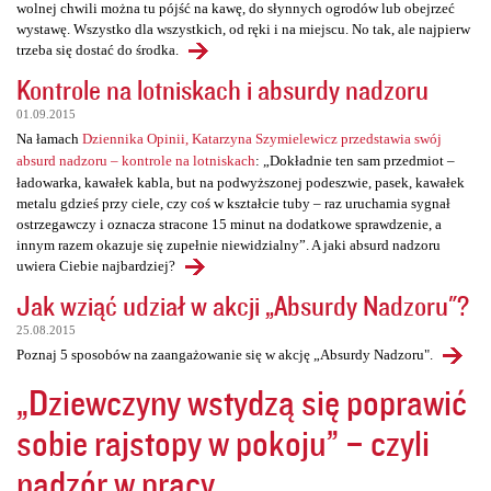
wolnej chwili można tu pójść na kawę, do słynnych ogrodów lub obejrzeć
wystawę. Wszystko dla wszystkich, od ręki i na miejscu. No tak, ale najpierw
trzeba się dostać do środka.
Kontrole na lotniskach i absurdy nadzoru
01.09.2015
Na łamach
Dziennika Opinii, Katarzyna Szymielewicz przedstawia swój
absurd nadzoru – kontrole na lotniskach
: „Dokładnie ten sam przedmiot –
ładowarka, kawałek kabla, but na podwyższonej podeszwie, pasek, kawałek
metalu gdzieś przy ciele, czy coś w kształcie tuby – raz uruchamia sygnał
ostrzegawczy i oznacza stracone 15 minut na dodatkowe sprawdzenie, a
innym razem okazuje się zupełnie niewidzialny”. A jaki absurd nadzoru
uwiera Ciebie najbardziej?
Jak wziąć udział w akcji „Absurdy Nadzoru"?
25.08.2015
Poznaj 5 sposobów na zaangażowanie się w akcję „Absurdy Nadzoru".
„Dziewczyny wstydzą się poprawić
sobie rajstopy w pokoju” – czyli
nadzór w pracy