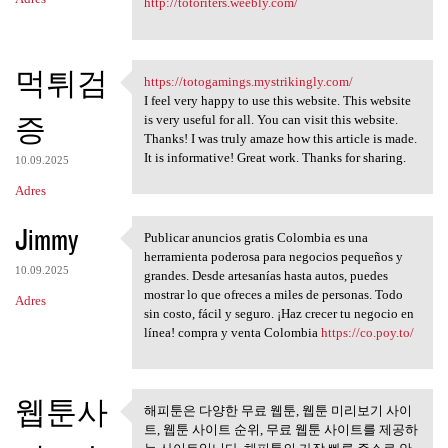
http://totoriters.weebly.com/
먹튀검
https://totogamings.mystrikingly.com/
https://totogamings
I feel very happy to use this website. This website
증
is very useful for all. You can visit this website.
Thanks! I was truly amaze how this article is made.
It is informative! Great work. Thanks for sharing.
10.09.2025
Adres
Jimmy
Publicar anuncios gratis Colombia es una
Publicar anuncios gratis
herramienta poderosa para negocios pequeños y
10.09.2025
grandes. Desde artesanías hasta autos, puedes
mostrar lo que ofreces a miles de personas. Todo
Adres
sin costo, fácil y seguro. ¡Haz crecer tu negocio en
línea! compra y venta Colombia
https://co.poy.to/
웹툰사
해피툰은 다양한 무료 웹툰, 웹툰 미리보기 사이
해피툰은 다양한 무료 웹툰, 웹툰
트, 웹툰 사이트 순위, 무료 웹툰 사이트를 제공하