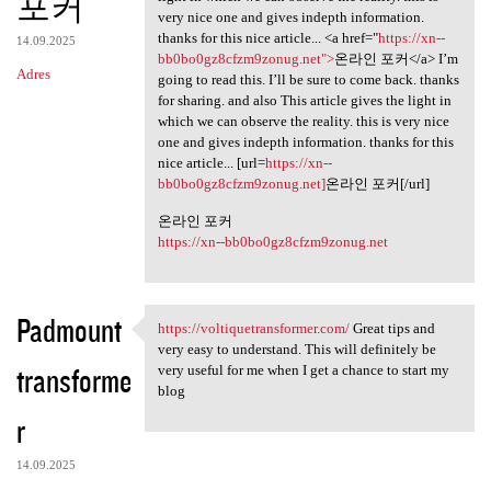
포커
very nice one and gives indepth information.
thanks for this nice article... <a href="
https://xn--
14.09.2025
bb0bo0gz8cfzm9zonug.net">
온라인 포커</a> I’m
Adres
going to read this. I’ll be sure to come back. thanks
for sharing. and also This article gives the light in
which we can observe the reality. this is very nice
one and gives indepth information. thanks for this
nice article... [url=
https://xn--
bb0bo0gz8cfzm9zonug.net]
온라인 포커[/url]
온라인 포커
https://xn--bb0bo0gz8cfzm9zonug.net
Padmount
https://voltiquetransformer.com/
Great tips and
https://voltiquetransformer
very easy to understand. This will definitely be
transforme
very useful for me when I get a chance to start my
blog
r
14.09.2025