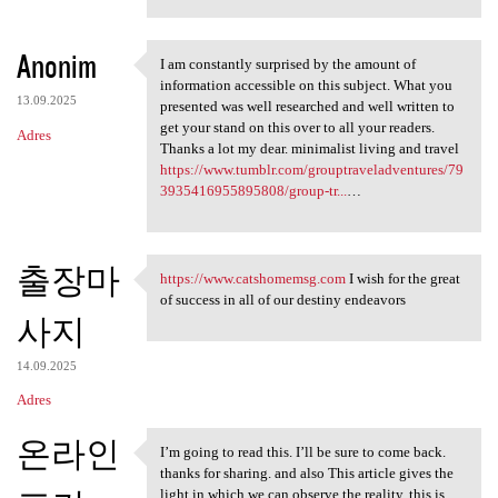
Anonim
I am constantly surprised by the amount of
I am constantly surprised by
information accessible on this subject. What you
13.09.2025
presented was well researched and well written to
get your stand on this over to all your readers.
Adres
Thanks a lot my dear. minimalist living and travel
https://www.tumblr.com/grouptraveladventures/79
3935416955895808/group-tr...
…
출장마
https://www.catshomemsg.com
I wish for the great
https://www.catshomemsg.com I
of success in all of our destiny endeavors
사지
14.09.2025
Adres
온라인
I’m going to read this. I’ll be sure to come back.
I’m going to read this. I’ll
thanks for sharing. and also This article gives the
light in which we can observe the reality. this is