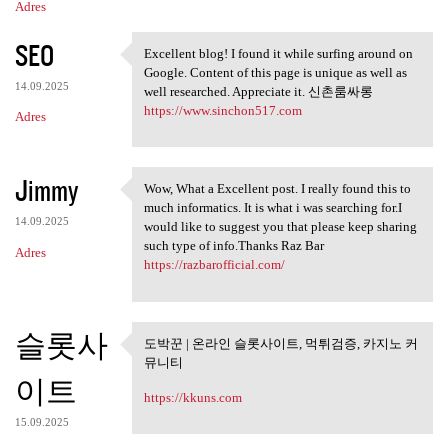
Adres
SEO
Excellent blog! I found it while surfing around on
Excellent blog! I found it
Google. Content of this page is unique as well as
14.09.2025
well researched. Appreciate it. 신촌룸싸롱
https://www.sinchon517.com
Adres
Jimmy
Wow, What a Excellent post. I really found this to
Wow, What a Excellent post. I
much informatics. It is what i was searching for.I
14.09.2025
would like to suggest you that please keep sharing
such type of info.Thanks Raz Bar
Adres
https://razbarofficial.com/
슬롯사
도박꾼 | 온라인 슬롯사이트, 먹튀검증, 카지노 커
도박꾼 | 온라인 슬롯사이트, 먹튀
뮤니티
검증, 카지노
이트
https://kkuns.com
15.09.2025