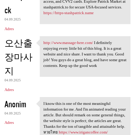
Stashpatrick.cc shop login
access, and CVV2 cards. Explore Patrick Market at
ck
stashpatrrick.to for secure USA-focused services.
https://https-stashpatrick.name
04.09.2025
Adres
오산출
http://www.massage-here.com/
I definitely
http://www.massage-here.com/
enjoying every little bit of this blog. It is a great
장마사
website and nice share. I want to thank you. Good
job! You guys do a great blog, and have some great
contents. Keep up the good work
지
04.09.2025
Adres
Anonim
I know this is one of the most meaningful
I know this is one of the
information for me. And I'm animated reading your
04.09.2025
article. But should remark on some general things,
the website style is perfect; the articles are great.
Adres
Thanks for the ton of tangible and attainable help.
หวยไทย
https://www.irigancoffee.com/