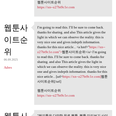
웹툰사이트순위
https://xn--z27bt9c1e.com
웹툰사
I’m going to read this. I’ll be sure to come back.
I’m going to read this. I’ll
thanks for sharing. and also This article gives the
이트순
light in which we can observe the reality. this is
very nice one and gives indepth information.
thanks for this nice article... <a href="
https://xn--
위
z27bt9c1e.com">
웹툰사이트순위</a> I’m going
to read this. I’ll be sure to come back. thanks for
06.09.2025
sharing. and also This article gives the light in
which we can observe the reality. this is very nice
Adres
one and gives indepth information. thanks for this
nice article... [url=
https://xn--z27bt9c1e.com]
웹툰
사이트순위[/url]
웹툰사이트순위
https://xn--z27bt9c1e.com
"해피툰은 다양한 무료 웹툰, 웹툰 미리보기 사이