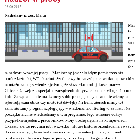
08.09.2015
Nadesłany przez:
Marta
Mar
ta
prze
słał
a
nam
opis
for
m nadzoru w swojej pracy: „Monitoring jest w każdym pomieszczeniu
oprócz łazienki, WC i kuchni. Szef nie wytłumaczył pracownikom powodów
montażu kamer, stwierdził jedynie, że służą »kontroli jakości pracy«.
Obiecał, że wejdzie specjalne zarządzenie dotyczące kamer. Minęło 1,5 roku
i nic. Zarządzenia nie ma, kamery sobie pracują, a my nawet nie wiemy, co
rejestrują (sam obraz czy może też dźwięk). Na komputerach mamy też
zamontowany program szpiegujący – wiadomo, monitoring to za mało. Na
początku nic nie wiedzieliśmy o tym programie. Jego istnienie odkrył
przypadkiem jeden z pracowników, który trochę się zna na komputerach.
Okazało się, że program robi wszystko: filtruje historię przeglądania i wysyła
do szefa alerty, gdy wchodzi się na strony prywatne (poczta, rachunek
bankowy), oblicza wydajność pracy, czas edycji jednego pliku itd.