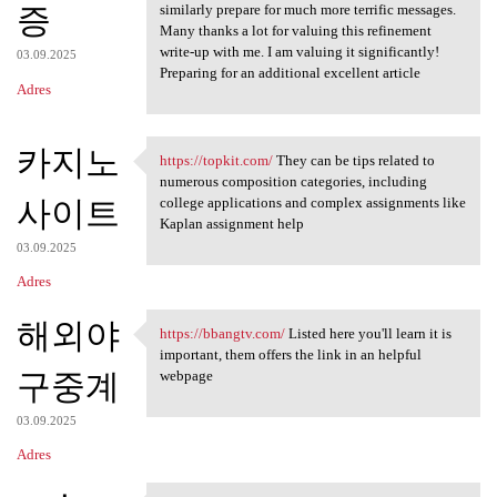
증
similarly prepare for much more terrific messages.
Many thanks a lot for valuing this refinement
write-up with me. I am valuing it significantly!
03.09.2025
Preparing for an additional excellent article
Adres
카지노
https://topkit.com/
They can be tips related to
https://topkit.com/ They can
numerous composition categories, including
사이트
college applications and complex assignments like
Kaplan assignment help
03.09.2025
Adres
해외야
https://bbangtv.com/
Listed here you'll learn it is
https://bbangtv.com/ Listed
important, them offers the link in an helpful
구중계
webpage
03.09.2025
Adres