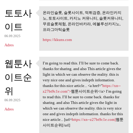
토토사
온라인슬롯, 슬롯사이트, 먹튀검증, 온라인카지
온라인슬롯, 슬롯사이트, 먹튀검
노, 토토사이트, 카지노 커뮤니티, 슬롯커뮤니티,
증, 온라인카지노,
이트
무료슬롯체험, 온라인바카라, 에볼루션카지노,
프라그마틱슬롯
06.09.2025
https://kkuns.com
Adres
웹툰사
I’m going to read this. I’ll be sure to come back.
I’m going to read this. I’ll
thanks for sharing. and also This article gives the
이트순
light in which we can observe the reality. this is
very nice one and gives indepth information.
thanks for this nice article... <a href="
https://xn--
위
z27bt9c1e.com">
웹툰사이트순위</a> I’m going
to read this. I’ll be sure to come back. thanks for
06.09.2025
sharing. and also This article gives the light in
which we can observe the reality. this is very nice
Adres
one and gives indepth information. thanks for this
nice article... [url=
https://xn--z27bt9c1e.com]
웹툰
사이트순위[/url]