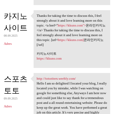
카지노
Thanks for taking the time to discuss this, I feel
Thanks for taking the time to
strongly about it and love learning more on this
사이트
topic. <a href="
https://kkuns.com">
온라인카지노
</a> Thanks for taking the time to discuss this, I
feel strongly about it and love learning more on
08.09.2025
this topic. [url=
https://kkuns.com]
온라인카지노
Adres
[/url]
카지노사이트
https://kkuns.com
스포츠
http://totoriters.weebly.com/
http://totoriters.weebly.com/
Hello I am so delighted I located your blog, I really
토토
located you by mistake, while I was watching on
google for something else, Anyways I am here now
and could just like to say thank for a tremendous
09.09.2025
post and a all round entertaining website. Please do
Adres
keep up the great work. You have performed a great
job on this article. It’s very precise and highly