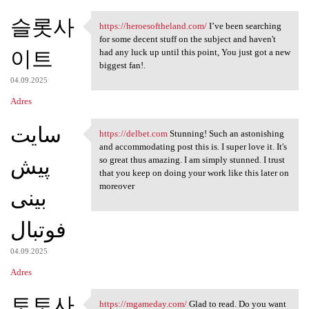
슬롯사
https://heroesoftheland.com/
I’ve been searching
https://heroesoftheland.com/
for some decent stuff on the subject and haven't
이트
had any luck up until this point, You just got a new
biggest fan!.
04.09.2025
Adres
سایت
https://delbet.com
Stunning! Such an astonishing
https://delbet.com Stunning!
and accommodating post this is. I super love it. It's
پیش
so great thus amazing. I am simply stunned. I trust
that you keep on doing your work like this later on
moreover
بینی
فوتبال
04.09.2025
Adres
토토사
https://mgameday.com/
Glad to read. Do you want