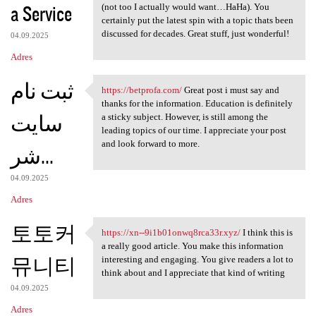
a Service
(not too I actually would want…HaHa). You
certainly put the latest spin with a topic thats been
discussed for decades. Great stuff, just wonderful!
04.09.2025
Adres
ثبت نام
https://betprofa.com/
Great post i must say and
https://betprofa.com/ Great
thanks for the information. Education is definitely
سایت
a sticky subject. However, is still among the
leading topics of our time. I appreciate your post
and look forward to more.
شر...
04.09.2025
Adres
토토커
https://xn--9i1b01onwq8rca33r.xyz/
I think this is
https://xn--9i1b01onwq8rca33r
a really good article. You make this information
뮤니티
interesting and engaging. You give readers a lot to
think about and I appreciate that kind of writing
04.09.2025
Adres