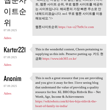
웹툰사
"해피툰은 다양한 무료 웹툰, 웹툰
트, 웹툰 사이트 순위, 무료 웹툰 사이트를 제공하
미리보기 사이트,
이트순
는 사이트입니다. 해피툰의 가장 빠른 주소로 안
내해드리겠습니다. no1 무료 웹툰 사이트를 이용
해보세요."/>
위
웹툰사이트순위
https://xn--z27bt9c1e.com
07.09.2025
Adres
Karter221
This is the wonderful content, Cheers pertaining to
This is the wonderful content
supplying us this info. Preserve putting up. 카드 현
07.09.2025
금화
https://www.isb365.co.kr/
Adres
Anonim
This is such a great resource that you are providing
This is such a great resource
and you give it away for free. I love seeing blog
07.09.2025
that understand the value of providing a quality
resource for free. KL BRO Biju Rithvik Bio – Net
Adres
Worth, Age, Income & Achievements
https://wikiwhois.com/kl-bro-biju-rithvik-the-
heart-of-family-in-india/