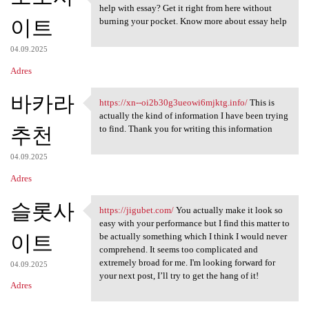
https://mgameday.com/ Glad to
help with essay? Get it right from here without
이트
burning your pocket. Know more about essay help
04.09.2025
Adres
바카라
https://xn--oi2b30g3ueowi6mjktg.info/
This is
https://xn-
actually the kind of information I have been trying
추천
to find. Thank you for writing this information
04.09.2025
Adres
슬롯사
https://jigubet.com/
You actually make it look so
https://jigubet.com/ You
easy with your performance but I find this matter to
이트
be actually something which I think I would never
comprehend. It seems too complicated and
extremely broad for me. I'm looking forward for
04.09.2025
your next post, I’ll try to get the hang of it!
Adres