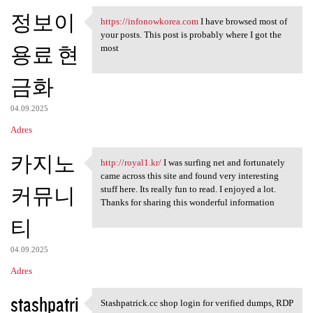
정보이
https://infonowkorea.com
I have browsed most of
https://infonowkorea.com I
your posts. This post is probably where I got the
용료 현
most
금화
04.09.2025
Adres
카지노
http://royal1.kr/
I was surfing net and fortunately
http://royal1.kr/ I was
came across this site and found very interesting
커뮤니
stuff here. Its really fun to read. I enjoyed a lot.
Thanks for sharing this wonderful information
티
04.09.2025
Adres
stashpatri
Stashpatrick.cc shop login for verified dumps, RDP