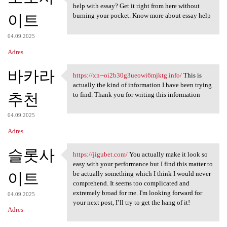
https://mgameday.com/ Glad to
help with essay? Get it right from here without
이트
burning your pocket. Know more about essay help
04.09.2025
Adres
바카라
https://xn--oi2b30g3ueowi6mjktg.info/
This is
https://xn-
actually the kind of information I have been trying
추천
to find. Thank you for writing this information
04.09.2025
Adres
슬롯사
https://jigubet.com/
You actually make it look so
https://jigubet.com/ You
easy with your performance but I find this matter to
이트
be actually something which I think I would never
comprehend. It seems too complicated and
extremely broad for me. I'm looking forward for
04.09.2025
your next post, I’ll try to get the hang of it!
Adres