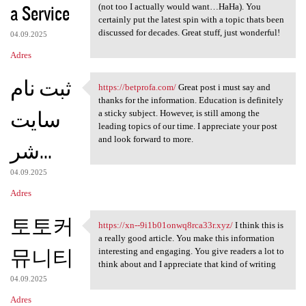
a Service
(not too I actually would want…HaHa). You
certainly put the latest spin with a topic thats been
discussed for decades. Great stuff, just wonderful!
04.09.2025
Adres
ثبت نام
https://betprofa.com/
Great post i must say and
https://betprofa.com/ Great
thanks for the information. Education is definitely
سایت
a sticky subject. However, is still among the
leading topics of our time. I appreciate your post
and look forward to more.
شر...
04.09.2025
Adres
토토커
https://xn--9i1b01onwq8rca33r.xyz/
I think this is
https://xn--9i1b01onwq8rca33r
a really good article. You make this information
뮤니티
interesting and engaging. You give readers a lot to
think about and I appreciate that kind of writing
04.09.2025
Adres