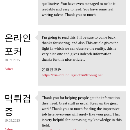
qualitative. You have even managed to make it
readable and easy to read. You have some real
writing talent. Thank you so much.
온라인
I’m going to read this. I’ll be sure to come back.
I’m going to read this. I’ll
thanks for sharing. and also This article gives the
포커
light in which we can observe the reality. this is
very nice one and gives indepth information.
thanks for this nice article...
10.09.2025
Adres
온라인 포커
https://xn--bb0bo0gz8cfzm9zonug.net
먹튀검
Thank you for helping people get the information
Thank you for helping people
they need. Great stuff as usual. Keep up the great
증
work! Thank you so much for ding the impressive
job here, everyone will surely like your post. That
is very helpful for increasing my knowledge in this
10.09.2025
field.
Adres