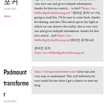
포커
very nice one and gives indepth information.
thanks for this nice article... <a href="
https://xn--
14.09.2025
bb0bo0gz8cfzm9zonug.net">
온라인 포커</a> I’m
Adres
going to read this. I’ll be sure to come back. thanks
for sharing. and also This article gives the light in
which we can observe the reality. this is very nice
one and gives indepth information. thanks for this
nice article... [url=
https://xn--
bb0bo0gz8cfzm9zonug.net]
온라인 포커[/url]
온라인 포커
https://xn--bb0bo0gz8cfzm9zonug.net
Padmount
https://voltiquetransformer.com/
Great tips and
https://voltiquetransformer
very easy to understand. This will definitely be
transforme
very useful for me when I get a chance to start my
blog
r
14.09.2025