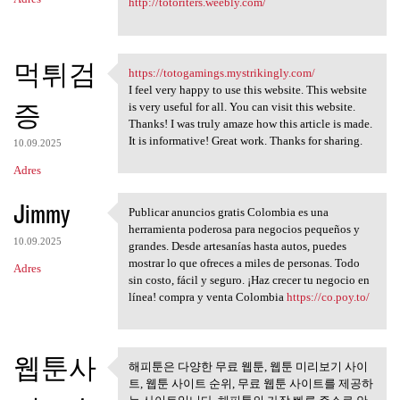
http://totoriters.weebly.com/
먹튀검
https://totogamings.mystrikingly.com/
https://totogamings
I feel very happy to use this website. This website
증
is very useful for all. You can visit this website.
Thanks! I was truly amaze how this article is made.
It is informative! Great work. Thanks for sharing.
10.09.2025
Adres
Jimmy
Publicar anuncios gratis Colombia es una
Publicar anuncios gratis
herramienta poderosa para negocios pequeños y
10.09.2025
grandes. Desde artesanías hasta autos, puedes
mostrar lo que ofreces a miles de personas. Todo
Adres
sin costo, fácil y seguro. ¡Haz crecer tu negocio en
línea! compra y venta Colombia
https://co.poy.to/
웹툰사
해피툰은 다양한 무료 웹툰, 웹툰 미리보기 사이
해피툰은 다양한 무료 웹툰, 웹툰
트, 웹툰 사이트 순위, 무료 웹툰 사이트를 제공하