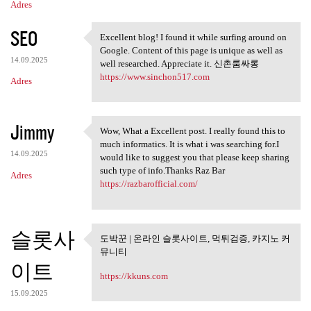
Adres
SEO
Excellent blog! I found it while surfing around on
Excellent blog! I found it
Google. Content of this page is unique as well as
14.09.2025
well researched. Appreciate it. 신촌룸싸롱
https://www.sinchon517.com
Adres
Jimmy
Wow, What a Excellent post. I really found this to
Wow, What a Excellent post. I
much informatics. It is what i was searching for.I
14.09.2025
would like to suggest you that please keep sharing
such type of info.Thanks Raz Bar
Adres
https://razbarofficial.com/
슬롯사
도박꾼 | 온라인 슬롯사이트, 먹튀검증, 카지노 커
도박꾼 | 온라인 슬롯사이트, 먹튀
뮤니티
검증, 카지노
이트
https://kkuns.com
15.09.2025