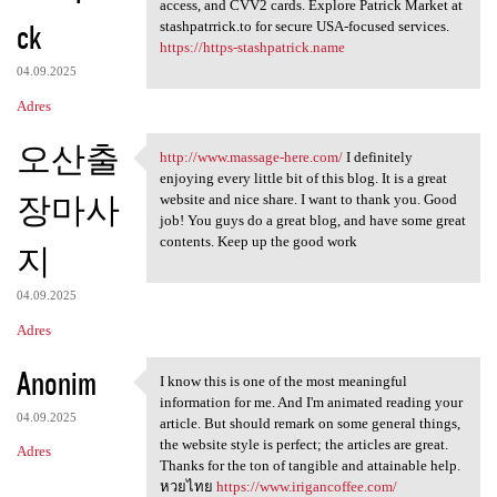
Stashpatrick.cc shop login
access, and CVV2 cards. Explore Patrick Market at
ck
stashpatrrick.to for secure USA-focused services.
https://https-stashpatrick.name
04.09.2025
Adres
오산출
http://www.massage-here.com/
I definitely
http://www.massage-here.com/
enjoying every little bit of this blog. It is a great
장마사
website and nice share. I want to thank you. Good
job! You guys do a great blog, and have some great
contents. Keep up the good work
지
04.09.2025
Adres
Anonim
I know this is one of the most meaningful
I know this is one of the
information for me. And I'm animated reading your
04.09.2025
article. But should remark on some general things,
the website style is perfect; the articles are great.
Adres
Thanks for the ton of tangible and attainable help.
หวยไทย
https://www.irigancoffee.com/