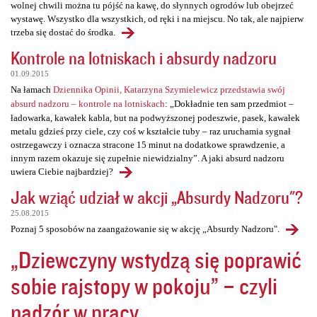
wolnej chwili można tu pójść na kawę, do słynnych ogrodów lub obejrzeć
wystawę. Wszystko dla wszystkich, od ręki i na miejscu. No tak, ale najpierw
trzeba się dostać do środka.
Kontrole na lotniskach i absurdy nadzoru
01.09.2015
Na łamach
Dziennika Opinii, Katarzyna Szymielewicz przedstawia swój
absurd nadzoru – kontrole na lotniskach
: „Dokładnie ten sam przedmiot –
ładowarka, kawałek kabla, but na podwyższonej podeszwie, pasek, kawałek
metalu gdzieś przy ciele, czy coś w kształcie tuby – raz uruchamia sygnał
ostrzegawczy i oznacza stracone 15 minut na dodatkowe sprawdzenie, a
innym razem okazuje się zupełnie niewidzialny”. A jaki absurd nadzoru
uwiera Ciebie najbardziej?
Jak wziąć udział w akcji „Absurdy Nadzoru"?
25.08.2015
Poznaj 5 sposobów na zaangażowanie się w akcję „Absurdy Nadzoru".
„Dziewczyny wstydzą się poprawić
sobie rajstopy w pokoju” – czyli
nadzór w pracy