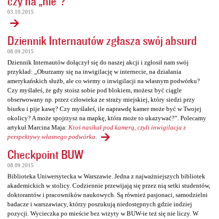
czy na „nie”?
03.10.2015
Dziennik Internautów zgłasza swój absurd
08.09.2015
Dziennik Internautów dołączył się do naszej akcji i zgłosił nam swój
przykład: „Oburzamy się na inwigilację w internecie, na działania
amerykańskich służb, ale co wiemy o inwigilacji na własnym podwórku?
Czy myślałeś, że gdy stoisz sobie pod blokiem, możesz być ciągle
obserwowany np. przez człowieka ze straży miejskiej, który siedzi przy
biurku i pije kawę? Czy myślałeś, ile naprawdę kamer może być w Twojej
okolicy? A może spojrzysz na mapkę, która może to ukazywać?”. Polecamy
artykuł Marcina Maja:
Ktoś nasikał pod kamerą, czyli inwigilacja z
perspektywy własnego podwórka
.
Checkpoint BUW
08.09.2015
Biblioteka Uniwersytecka w Warszawie. Jedna z najważniejszych bibliotek
akademickich w stolicy. Codziennie przewijają się przez nią setki studentów,
doktorantów i pracowników naukowych. Są również pasjonaci, samodzielni
badacze i warszawiacy, którzy poszukują niedostępnych gdzie indziej
pozycji. Wycieczka po mieście bez wizyty w BUW-ie też się nie liczy. W