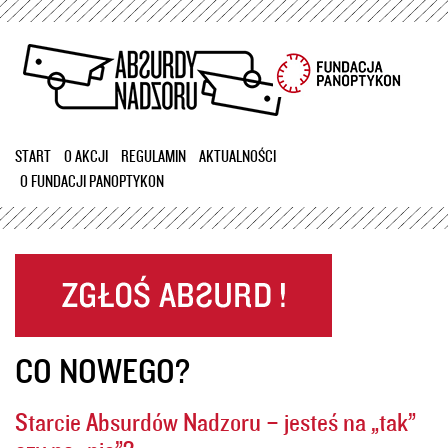
Przejdź
do
treści
START
O AKCJI
REGULAMIN
AKTUALNOŚCI
O FUNDACJI PANOPTYKON
CO NOWEGO?
Starcie Absurdów Nadzoru – jesteś na „tak”