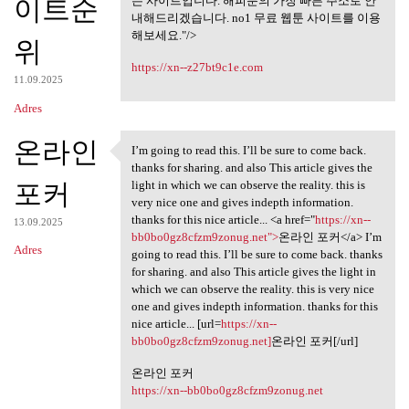
미리보기 사이트,
이트순
는 사이트입니다. 해피툰의 가장 빠른 주소로 안
내해드리겠습니다. no1 무료 웹툰 사이트를 이용
해보세요."/>
위
https://xn--z27bt9c1e.com
11.09.2025
Adres
온라인
I’m going to read this. I’ll be sure to come back.
I’m going to read this. I’ll
thanks for sharing. and also This article gives the
포커
light in which we can observe the reality. this is
very nice one and gives indepth information.
thanks for this nice article... <a href="
https://xn--
13.09.2025
bb0bo0gz8cfzm9zonug.net">
온라인 포커</a> I’m
Adres
going to read this. I’ll be sure to come back. thanks
for sharing. and also This article gives the light in
which we can observe the reality. this is very nice
one and gives indepth information. thanks for this
nice article... [url=
https://xn--
bb0bo0gz8cfzm9zonug.net]
온라인 포커[/url]
온라인 포커
https://xn--bb0bo0gz8cfzm9zonug.net