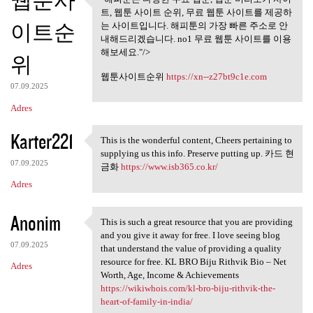
웹툰사
"해피툰은 다양한 무료 웹툰, 웹툰
트, 웹툰 사이트 순위, 무료 웹툰 사이트를 제공하
미리보기 사이트,
이트순
는 사이트입니다. 해피툰의 가장 빠른 주소로 안
내해드리겠습니다. no1 무료 웹툰 사이트를 이용
해보세요."/>
위
웹툰사이트순위
https://xn--z27bt9c1e.com
07.09.2025
Adres
Karter221
This is the wonderful content, Cheers pertaining to
This is the wonderful content
supplying us this info. Preserve putting up. 카드 현
07.09.2025
금화
https://www.isb365.co.kr/
Adres
Anonim
This is such a great resource that you are providing
This is such a great resource
and you give it away for free. I love seeing blog
07.09.2025
that understand the value of providing a quality
resource for free. KL BRO Biju Rithvik Bio – Net
Adres
Worth, Age, Income & Achievements
https://wikiwhois.com/kl-bro-biju-rithvik-the-
heart-of-family-in-india/