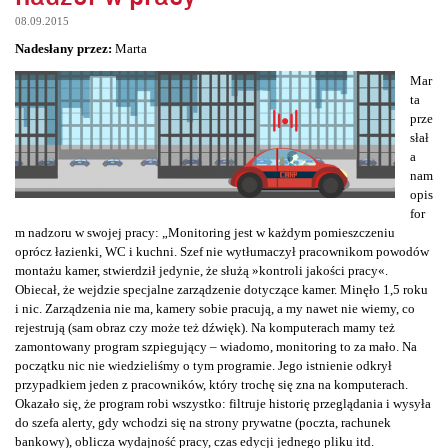
08.09.2015
Nadesłany przez:
Marta
Mar
ta
prze
słał
a
nam
opis
for
m nadzoru w swojej pracy: „Monitoring jest w każdym pomieszczeniu
oprócz łazienki, WC i kuchni. Szef nie wytłumaczył pracownikom powodów
montażu kamer, stwierdził jedynie, że służą »kontroli jakości pracy«.
Obiecał, że wejdzie specjalne zarządzenie dotyczące kamer. Minęło 1,5 roku
i nic. Zarządzenia nie ma, kamery sobie pracują, a my nawet nie wiemy, co
rejestrują (sam obraz czy może też dźwięk). Na komputerach mamy też
zamontowany program szpiegujący – wiadomo, monitoring to za mało. Na
początku nic nie wiedzieliśmy o tym programie. Jego istnienie odkrył
przypadkiem jeden z pracowników, który trochę się zna na komputerach.
Okazało się, że program robi wszystko: filtruje historię przeglądania i wysyła
do szefa alerty, gdy wchodzi się na strony prywatne (poczta, rachunek
bankowy), oblicza wydajność pracy, czas edycji jednego pliku itd.