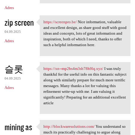
Adres
zip screen
https://screenpro.be/
Nice information, valuable
https://screenpro.be/ Nice
and excellent design, as share good stuff with good
04.09.2025
ideas and concepts, lots of great information and
inspiration, both of which I need, thanks to offer
Adres
such a helpful information here.
슬롯
https://xn--mp2bs4m3sb78h9lq.xyz/
I was truly
https://xn--mp2bs4m3sb78h9lq
thankful for the useful info on this fantastic subject
04.09.2025
along with similarly prepare for much more terrific
messages. Many thanks a lot for valuing this
Adres
refinement write-up with me. I am valuing it
significantly! Preparing for an additional excellent
article
mining as
http://blockwaresolutions.com/
You understand so
http://blockwaresolutions.com
much its practically challenging to argue along