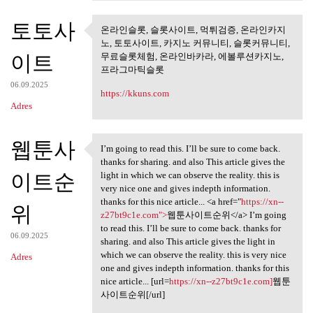
토토사
온라인슬롯, 슬롯사이트, 먹튀검증, 온라인카지
온라인슬롯, 슬롯사이트, 먹튀검
노, 토토사이트, 카지노 커뮤니티, 슬롯커뮤니티,
증, 온라인카지노,
이트
무료슬롯체험, 온라인바카라, 에볼루션카지노,
프라그마틱슬롯
06.09.2025
https://kkuns.com
Adres
웹툰사
I’m going to read this. I’ll be sure to come back.
I’m going to read this. I’ll
thanks for sharing. and also This article gives the
이트순
light in which we can observe the reality. this is
very nice one and gives indepth information.
thanks for this nice article... <a href="
https://xn--
위
z27bt9c1e.com">
웹툰사이트순위</a> I’m going
to read this. I’ll be sure to come back. thanks for
06.09.2025
sharing. and also This article gives the light in
which we can observe the reality. this is very nice
Adres
one and gives indepth information. thanks for this
nice article... [url=
https://xn--z27bt9c1e.com]
웹툰
사이트순위[/url]