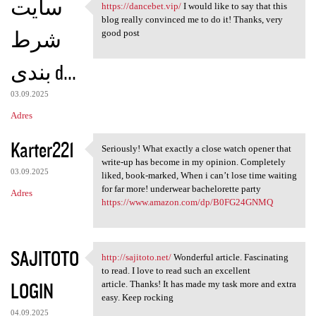
سایت
https://dancebet.vip/
I would like to say that this
https://dancebet.vip/ I would
blog really convinced me to do it! Thanks, very
شرط
good post
بندی d...
03.09.2025
Adres
Karter221
Seriously! What exactly a close watch opener that
Seriously! What exactly a
write-up has become in my opinion. Completely
03.09.2025
liked, book-marked, When i can’t lose time waiting
for far more! underwear bachelorette party
Adres
https://www.amazon.com/dp/B0FG24GNMQ
SAJITOTO
http://sajitoto.net/
Wonderful article. Fascinating
http://sajitoto.net/
to read. I love to read such an excellent
LOGIN
article. Thanks! It has made my task more and extra
easy. Keep rocking
04.09.2025