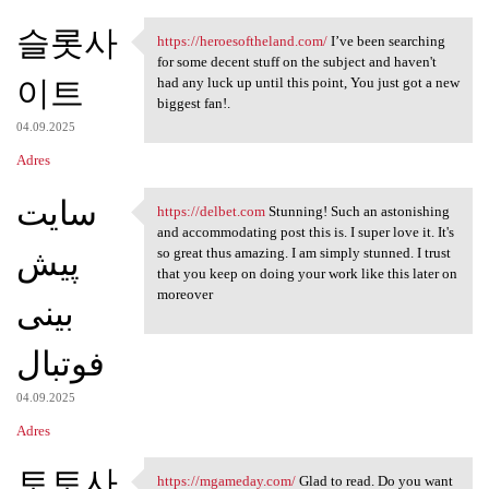
슬롯사
https://heroesoftheland.com/
I’ve been searching
https://heroesoftheland.com/
for some decent stuff on the subject and haven't
이트
had any luck up until this point, You just got a new
biggest fan!.
04.09.2025
Adres
سایت
https://delbet.com
Stunning! Such an astonishing
https://delbet.com Stunning!
and accommodating post this is. I super love it. It's
پیش
so great thus amazing. I am simply stunned. I trust
that you keep on doing your work like this later on
moreover
بینی
فوتبال
04.09.2025
Adres
토토사
https://mgameday.com/
Glad to read. Do you want