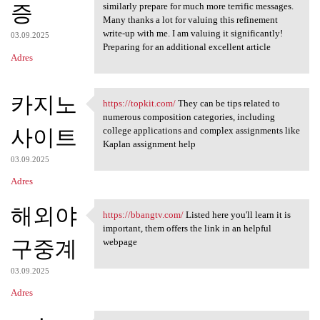
증
similarly prepare for much more terrific messages.
Many thanks a lot for valuing this refinement
write-up with me. I am valuing it significantly!
03.09.2025
Preparing for an additional excellent article
Adres
카지노
https://topkit.com/
They can be tips related to
https://topkit.com/ They can
numerous composition categories, including
사이트
college applications and complex assignments like
Kaplan assignment help
03.09.2025
Adres
해외야
https://bbangtv.com/
Listed here you'll learn it is
https://bbangtv.com/ Listed
important, them offers the link in an helpful
구중계
webpage
03.09.2025
Adres