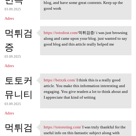
blog, and have some great contents. Keep up the
good work
03.09.2025
Adres
먹튀검
https://totodost.com/
먹튀검증/ i was just browsing
https://totodost.com/먹튀검증/ i
along and came upon your blog. just wanted to say
증
good blog and this article really helped me
03.09.2025
Adres
토토커
https://betzzk.com/
I think this is a really good
https://betzzk.com/ I think
article. You make this information interesting and
뮤니티
engaging. You give readers a lot to think about and
I appreciate that kind of writing
03.09.2025
Adres
먹튀검
https://totororing.com/
I was truly thankful for the
https://totororing.com/ I was
useful info on this fantastic subject along with