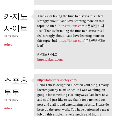
카지노
Thanks for taking the time to discuss this, I feel
Thanks for taking the time to
strongly about it and love learning more on this
사이트
topic. <a href="
https://kkuns.com">
온라인카지노
</a> Thanks for taking the time to discuss this, I
feel strongly about it and love learning more on
08.09.2025
this topic. [url=
https://kkuns.com]
온라인카지노
Adres
[/url]
카지노사이트
https://kkuns.com
스포츠
http://totoriters.weebly.com/
http://totoriters.weebly.com/
Hello I am so delighted I located your blog, I really
토토
located you by mistake, while I was watching on
google for something else, Anyways I am here now
and could just like to say thank for a tremendous
09.09.2025
post and a all round entertaining website. Please do
Adres
keep up the great work. You have performed a great
job on this article. It’s very precise and highly