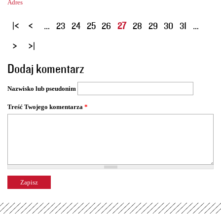
Adres
S
…
23
24
25
26
27
28
29
30
31
…
t
r
o
Dodaj komentarz
n
y
Nazwisko lub pseudonim
Treść Twojego komentarza
*