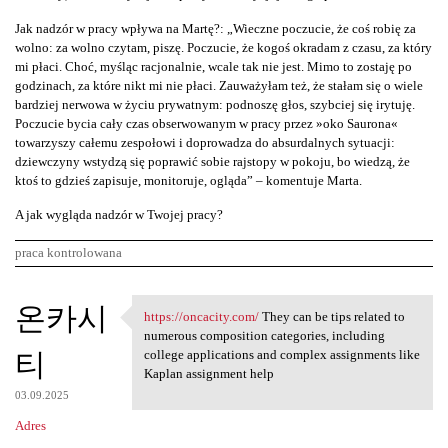
Jak nadzór w pracy wpływa na Martę?: „Wieczne poczucie, że coś robię za
wolno: za wolno czytam, piszę. Poczucie, że kogoś okradam z czasu, za który
mi płaci. Choć, myśląc racjonalnie, wcale tak nie jest. Mimo to zostaję po
godzinach, za które nikt mi nie płaci. Zauważyłam też, że stałam się o wiele
bardziej nerwowa w życiu prywatnym: podnoszę głos, szybciej się irytuję.
Poczucie bycia cały czas obserwowanym w pracy przez »oko Saurona«
towarzyszy całemu zespołowi i doprowadza do absurdalnych sytuacji:
dziewczyny wstydzą się poprawić sobie rajstopy w pokoju, bo wiedzą, że
ktoś to gdzieś zapisuje, monitoruje, ogląda” – komentuje Marta.
A jak wygląda nadzór w Twojej pracy?
praca kontrolowana
K
온카시
https://oncacity.com/
They can be tips related to
https://oncacity.com/ They
o
numerous composition categories, including
티
m
college applications and complex assignments like
Kaplan assignment help
e
03.09.2025
n
Adres
t