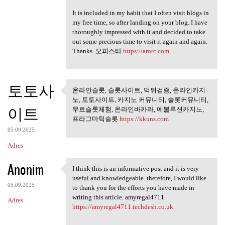
It is included in my habit that I often visit blogs in
my free time, so after landing on your blog. I have
thoroughly impressed with it and decided to take
out some precious time to visit it again and again.
Thanks. 오피스타
https://arorc.com
토토사
온라인슬롯, 슬롯사이트, 먹튀검증, 온라인카지
온라인슬롯, 슬롯사이트, 먹튀검
노, 토토사이트, 카지노 커뮤니티, 슬롯커뮤니티,
증, 온라인카지노,
이트
무료슬롯체험, 온라인바카라, 에볼루션카지노,
프라그마틱슬롯
https://kkuns.com
05.09.2025
Adres
Anonim
I think this is an informative post and it is very
I think this is an
useful and knowledgeable. therefore, I would like
05.09.2025
to thank you for the efforts you have made in
writing this article. amyregal4711
Adres
https://amyregal4711.techdesh.co.uk