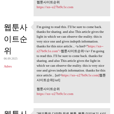
웹툰사이트순위
https://xn--z27bt9c1e.com
웹툰사
I’m going to read this. I’ll be sure to come back.
I’m going to read this. I’ll
thanks for sharing. and also This article gives the
이트순
light in which we can observe the reality. this is
very nice one and gives indepth information.
thanks for this nice article... <a href="
https://xn--
위
z27bt9c1e.com">
웹툰사이트순위</a> I’m going
to read this. I’ll be sure to come back. thanks for
06.09.2025
sharing. and also This article gives the light in
which we can observe the reality. this is very nice
Adres
one and gives indepth information. thanks for this
nice article... [url=
https://xn--z27bt9c1e.com]
웹툰
사이트순위[/url]
웹툰사이트순위
https://xn--z27bt9c1e.com
"해피툰은 다양한 무료 웹툰, 웹툰 미리보기 사이