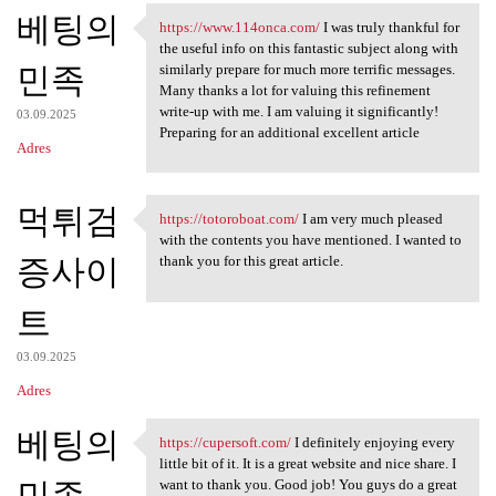
베팅의
a
https://www.114onca.com/
I was truly thankful for
https://www.114onca.com/ I
the useful info on this fantastic subject along with
r
민족
similarly prepare for much more terrific messages.
z
Many thanks a lot for valuing this refinement
write-up with me. I am valuing it significantly!
e
03.09.2025
Preparing for an additional excellent article
Adres
먹튀검
https://totoroboat.com/
I am very much pleased
https://totoroboat.com/ I am
with the contents you have mentioned. I wanted to
증사이
thank you for this great article.
트
03.09.2025
Adres
베팅의
https://cupersoft.com/
I definitely enjoying every
https://cupersoft.com/ I
little bit of it. It is a great website and nice share. I
민족
want to thank you. Good job! You guys do a great