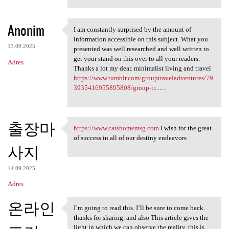
Anonim
I am constantly surprised by the amount of
I am constantly surprised by
information accessible on this subject. What you
13.09.2025
presented was well researched and well written to
get your stand on this over to all your readers.
Adres
Thanks a lot my dear. minimalist living and travel
https://www.tumblr.com/grouptraveladventures/79
3935416955895808/group-tr...
…
출장마
https://www.catshomemsg.com
I wish for the great
https://www.catshomemsg.com I
of success in all of our destiny endeavors
사지
14.09.2025
Adres
온라인
I’m going to read this. I’ll be sure to come back.
I’m going to read this. I’ll
thanks for sharing. and also This article gives the
light in which we can observe the reality. this is