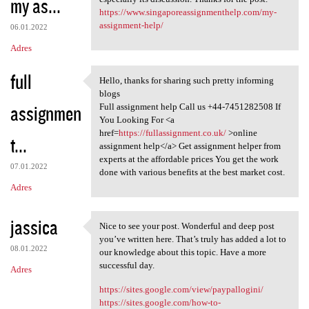
my as...
https://www.singaporeassignmenthelp.com/my-
assignment-help/
06.01.2022
Adres
full
Hello, thanks for sharing such pretty informing
Hello, thanks for sharing
blogs
assignmen
Full assignment help Call us +44-7451282508 If
You Looking For <a
href=
https://fullassignment.co.uk/
>online
t...
assignment help</a> Get assignment helper from
experts at the affordable prices You get the work
07.01.2022
done with various benefits at the best market cost.
Adres
jassica
Nice to see your post. Wonderful and deep post
Nice to see your post.
you’ve written here. That’s truly has added a lot to
08.01.2022
our knowledge about this topic. Have a more
successful day.
Adres
https://sites.google.com/view/paypallogini/
https://sites.google.com/how-to-