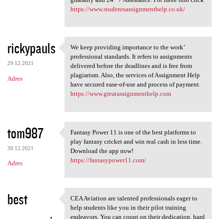
https://www.studentsassignmenthelp.co.uk/
rickypauls
We keep providing importance to the work’
We keep providing importance
professional standards. It refers to assignments
29.12.2021
delivered before the deadlines and is free from
plagiarism. Also, the services of Assignment Help
Adres
have secured ease-of-use and process of payment.
https://www.greatassignmenthelp.com
tom987
Fantasy Power 11 is one of the best platforms to
Fantasy Power 11 is one of
play fantasy cricket and win real cash in less time.
30.12.2021
Download the app now!
https://fantasypower11.com/
Adres
best
CEA Aviation are talented professionals eager to
CEA Aviation are talented
help students like you in their pilot training
endeavors. You can count on their dedication, hard