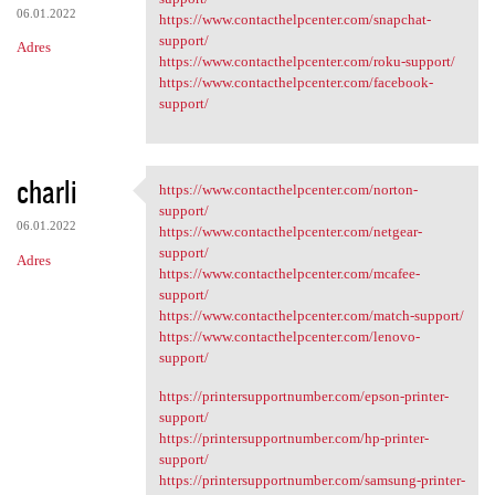
06.01.2022
https://www.contacthelpcenter.com/snapchat-
support/
Adres
https://www.contacthelpcenter.com/roku-support/
https://www.contacthelpcenter.com/facebook-
support/
charli
https://www.contacthelpcenter.com/norton-
https://www.contacthelpcenter
support/
06.01.2022
https://www.contacthelpcenter.com/netgear-
support/
Adres
https://www.contacthelpcenter.com/mcafee-
support/
https://www.contacthelpcenter.com/match-support/
https://www.contacthelpcenter.com/lenovo-
support/
https://printersupportnumber.com/epson-printer-
support/
https://printersupportnumber.com/hp-printer-
support/
https://printersupportnumber.com/samsung-printer-