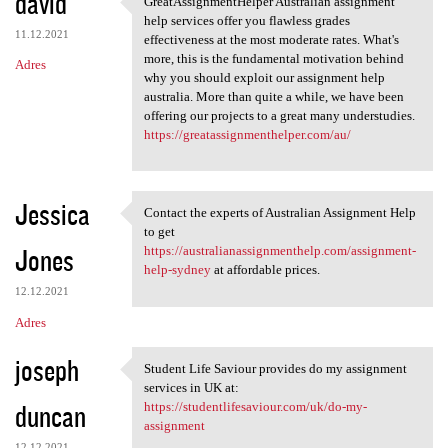
david
GreatAssignmentHelper Australian assignment
GreatAssignmentHelper
o
help services offer you flawless grades
11.12.2021
m
effectiveness at the most moderate rates. What's
more, this is the fundamental motivation behind
Adres
e
why you should exploit our assignment help
n
australia. More than quite a while, we have been
offering our projects to a great many understudies.
t
https://greatassignmenthelper.com/au/
a
r
Jessica
z
Contact the experts of Australian Assignment Help
Contact the experts of
to get
e
Jones
https://australianassignmenthelp.com/assignment-
help-sydney
at affordable prices.
12.12.2021
Adres
joseph
Student Life Saviour provides do my assignment
Student Life Saviour provides
services in UK at:
duncan
https://studentlifesaviour.com/uk/do-my-
assignment
12.12.2021