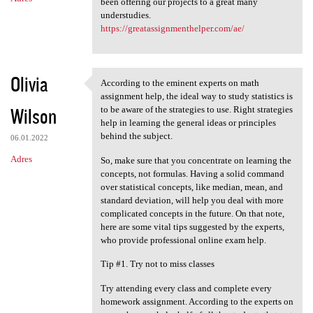
been offering our projects to a great many
understudies.
https://greatassignmenthelper.com/ae/
Olivia
According to the eminent experts on math
According to the eminent
assignment help, the ideal way to study statistics is
Wilson
to be aware of the strategies to use. Right strategies
help in learning the general ideas or principles
behind the subject.
06.01.2022
Adres
So, make sure that you concentrate on learning the
concepts, not formulas. Having a solid command
over statistical concepts, like median, mean, and
standard deviation, will help you deal with more
complicated concepts in the future. On that note,
here are some vital tips suggested by the experts,
who provide professional online exam help.
Tip #1. Try not to miss classes
Try attending every class and complete every
homework assignment. According to the experts on