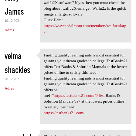
cellent post. Do you want to
waifu2X software? If yes then you must check the
James
blog about waifu2X enlarger. Waifu2x is the quick
image enlarger software.
Click Here :
19.12.2021
https://www.pedalroom.com/members/waifuenlarg
Adres
er
velma
Finding quality learning aids is most essential for
Finding quality learning aids
gaining your dream grades in college. TestBanks21
shackles
offers Test Banks & Solution Manuals at the lowest
prices online to satisfy this need.
Finding quality learning aids is most essential for
20.12.2021
gaining your dream grades in college. TestBanks21
Adres
offers <a
href="
https://testbanks21.com/">Test
Banks &
Solution Manuals</a> at the lowest prices online
to satisfy this need.
https://testbanks21.com/