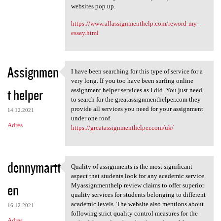
websites pop up.
https://www.allassignmenthelp.com/reword-my-
essay.html
Assignmen
I have been searching for this type of service for a
I have been searching for
very long. If you too have been surfing online
t helper
assignment helper services as I did. You just need
to search for the greatassignmenthelper.com they
provide all services you need for your assignment
14.12.2021
under one roof.
Adres
https://greatassignmenthelper.com/uk/
dennymartt
Quality of assignments is the most significant
Quality of assignments is the
aspect that students look for any academic service.
en
Myassignmenthelp review claims to offer superior
quality services for students belonging to different
academic levels. The website also mentions about
16.12.2021
following strict quality control measures for the
Adres