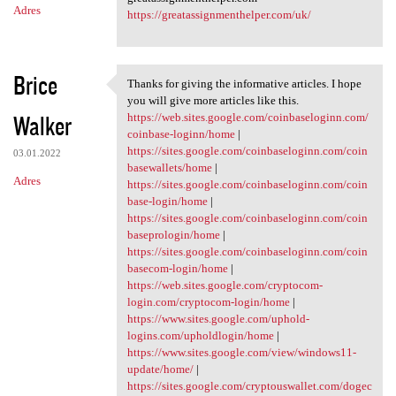
Adres
https://greatassignmenthelper.com/uk/
Brice
Thanks for giving the informative articles. I hope
Thanks for giving the
you will give more articles like this.
Walker
https://web.sites.google.com/coinbaseloginn.com/
coinbase-loginn/home
|
https://sites.google.com/coinbaseloginn.com/coin
03.01.2022
basewallets/home
|
Adres
https://sites.google.com/coinbaseloginn.com/coin
base-login/home
|
https://sites.google.com/coinbaseloginn.com/coin
baseprologin/home
|
https://sites.google.com/coinbaseloginn.com/coin
basecom-login/home
|
https://web.sites.google.com/cryptocom-
login.com/cryptocom-login/home
|
https://www.sites.google.com/uphold-
logins.com/upholdlogin/home
|
https://www.sites.google.com/view/windows11-
update/home/
|
https://sites.google.com/cryptouswallet.com/dogec