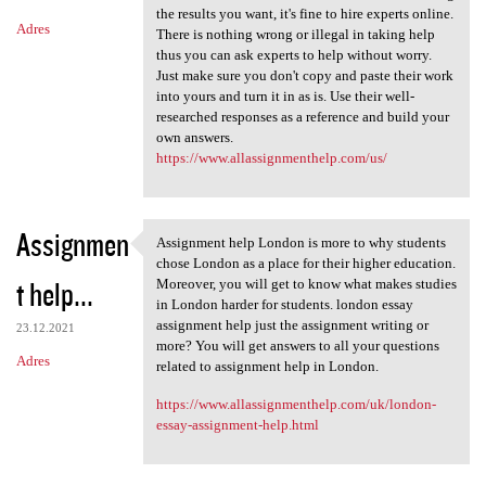
the results you want, it's fine to hire experts online.
Adres
There is nothing wrong or illegal in taking help
thus you can ask experts to help without worry.
Just make sure you don't copy and paste their work
into yours and turn it in as is. Use their well-
researched responses as a reference and build your
own answers.
https://www.allassignmenthelp.com/us/
Assignmen
Assignment help London is more to why students
Assignment help London is
chose London as a place for their higher education.
t help...
Moreover, you will get to know what makes studies
in London harder for students. london essay
assignment help just the assignment writing or
23.12.2021
more? You will get answers to all your questions
Adres
related to assignment help in London.
https://www.allassignmenthelp.com/uk/london-
essay-assignment-help.html