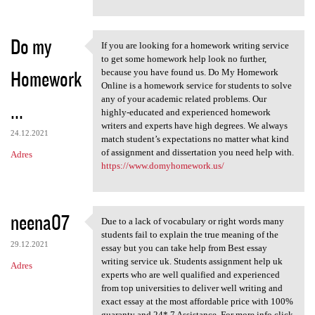
Do my
If you are looking for a homework writing service
If you are looking for a
to get some homework help look no further,
Homework
because you have found us. Do My Homework
Online is a homework service for students to solve
any of your academic related problems. Our
...
highly-educated and experienced homework
writers and experts have high degrees. We always
24.12.2021
match student’s expectations no matter what kind
of assignment and dissertation you need help with.
Adres
https://www.domyhomework.us/
neena07
Due to a lack of vocabulary or right words many
Due to a lack of vocabulary
students fail to explain the true meaning of the
29.12.2021
essay but you can take help from Best essay
writing service uk. Students assignment help uk
Adres
experts who are well qualified and experienced
from top universities to deliver well writing and
exact essay at the most affordable price with 100%
guaranty and 24* 7 Assistance. For more info click