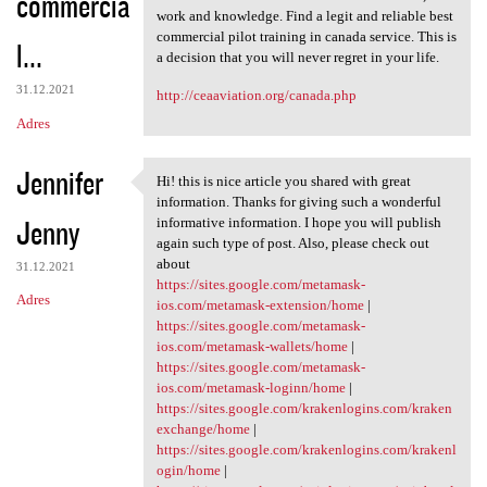
commercia
work and knowledge. Find a legit and reliable best
commercial pilot training in canada service. This is
l...
a decision that you will never regret in your life.
31.12.2021
http://ceaaviation.org/canada.php
Adres
Jennifer
Hi! this is nice article you shared with great
Hi! this is nice article you
information. Thanks for giving such a wonderful
Jenny
informative information. I hope you will publish
again such type of post. Also, please check out
about
31.12.2021
https://sites.google.com/metamask-
Adres
ios.com/metamask-extension/home
|
https://sites.google.com/metamask-
ios.com/metamask-wallets/home
|
https://sites.google.com/metamask-
ios.com/metamask-loginn/home
|
https://sites.google.com/krakenlogins.com/kraken
exchange/home
|
https://sites.google.com/krakenlogins.com/krakenl
ogin/home
|