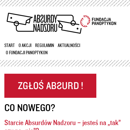
Przejdź
do
treści
START
O AKCJI
REGULAMIN
AKTUALNOŚCI
O FUNDACJI PANOPTYKON
CO NOWEGO?
Starcie Absurdów Nadzoru – jesteś na „tak”