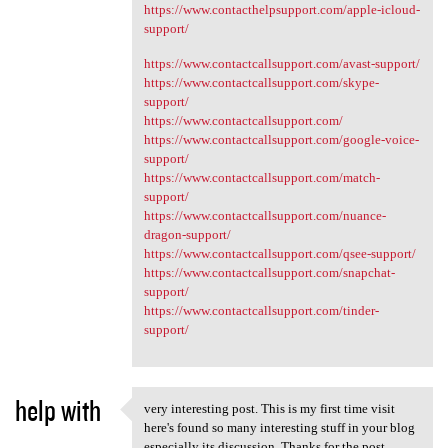
https://www.contacthelpsupport.com/apple-icloud-
support/
https://www.contactcallsupport.com/avast-support/
https://www.contactcallsupport.com/skype-
support/
https://www.contactcallsupport.com/
https://www.contactcallsupport.com/google-voice-
support/
https://www.contactcallsupport.com/match-
support/
https://www.contactcallsupport.com/nuance-
dragon-support/
https://www.contactcallsupport.com/qsee-support/
https://www.contactcallsupport.com/snapchat-
support/
https://www.contactcallsupport.com/tinder-
support/
help with
​very interesting post. This is my first time visit
​very interesting post. This
here's found so many interesting stuff in your blog
especially its discussion. Thanks for the post.