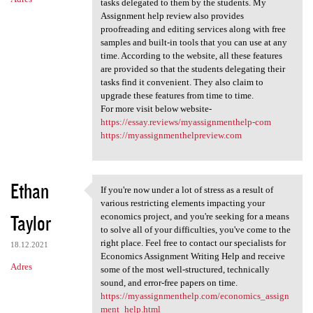
tasks delegated to them by the students. My
Assignment help review also provides
proofreading and editing services along with free
samples and built-in tools that you can use at any
time. According to the website, all these features
are provided so that the students delegating their
tasks find it convenient. They also claim to
upgrade these features from time to time.
For more visit below website-
https://essay.reviews/myassignmenthelp-com
https://myassignmenthelpreview.com
Ethan
If you're now under a lot of stress as a result of
If you're now under a lot of
various restricting elements impacting your
Taylor
economics project, and you're seeking for a means
to solve all of your difficulties, you've come to the
right place. Feel free to contact our specialists for
18.12.2021
Economics Assignment Writing Help and receive
Adres
some of the most well-structured, technically
sound, and error-free papers on time.
https://myassignmenthelp.com/economics_assign
ment_help.html