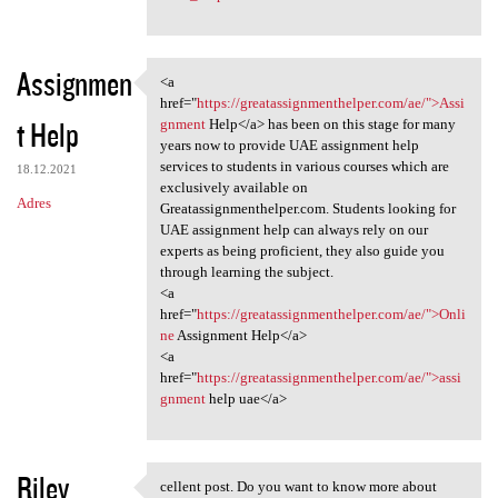
Assignmen
<a
<a href="https:/
href="
https://greatassignmenthelper.com/ae/">Assi
t Help
gnment
Help</a> has been on this stage for many
years now to provide UAE assignment help
services to students in various courses which are
18.12.2021
exclusively available on
Adres
Greatassignmenthelper.com. Students looking for
UAE assignment help can always rely on our
experts as being proficient, they also guide you
through learning the subject.
<a
href="
https://greatassignmenthelper.com/ae/">Onli
ne
Assignment Help</a>
<a
href="
https://greatassignmenthelper.com/ae/">assi
gnment
help uae</a>
Riley
cellent post. Do you want to know more about