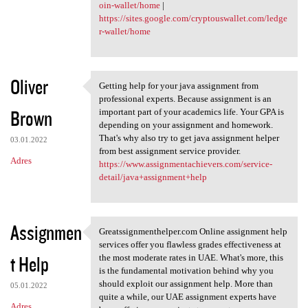
oin-wallet/home
|
https://sites.google.com/cryptouswallet.com/ledge
r-wallet/home
Oliver
Getting help for your java assignment from
Getting help for your java
professional experts. Because assignment is an
Brown
important part of your academics life. Your GPA is
depending on your assignment and homework.
That's why also try to get java assignment helper
03.01.2022
from best assignment service provider.
Adres
https://www.assignmentachievers.com/service-
detail/java+assignment+help
Assignmen
Greatssignmenthelper.com Online assignment help
Greatssignmenthelper.com
services offer you flawless grades effectiveness at
t Help
the most moderate rates in UAE. What's more, this
is the fundamental motivation behind why you
should exploit our assignment help. More than
05.01.2022
quite a while, our UAE assignment experts have
Adres