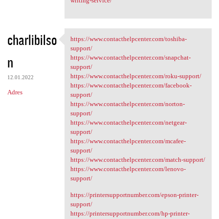
writing-service/
charlibilso
https://www.contacthelpcenter.com/toshiba-
https://www.contacthelpcenter
support/
n
https://www.contacthelpcenter.com/snapchat-
support/
https://www.contacthelpcenter.com/roku-support/
12.01.2022
https://www.contacthelpcenter.com/facebook-
Adres
support/
https://www.contacthelpcenter.com/norton-
support/
https://www.contacthelpcenter.com/netgear-
support/
https://www.contacthelpcenter.com/mcafee-
support/
https://www.contacthelpcenter.com/match-support/
https://www.contacthelpcenter.com/lenovo-
support/
https://printersupportnumber.com/epson-printer-
support/
https://printersupportnumber.com/hp-printer-