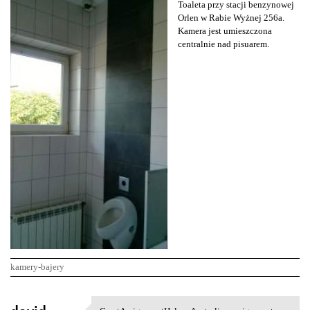
Toaleta przy stacji benzynowej
Orlen w Rabie Wyżnej 256a.
Kamera jest umieszczona
centralnie nad pisuarem.
kamery-bajery
K