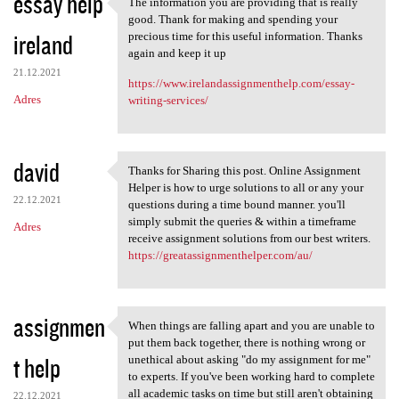
essay help
The information you are providing that is really
The information you are
good. Thank for making and spending your
ireland
precious time for this useful information. Thanks
again and keep it up
21.12.2021
https://www.irelandassignmenthelp.com/essay-
Adres
writing-services/
david
Thanks for Sharing this post. Online Assignment
Thanks for Sharing this post.
Helper is how to urge solutions to all or any your
22.12.2021
questions during a time bound manner. you'll
simply submit the queries & within a timeframe
Adres
receive assignment solutions from our best writers.
https://greatassignmenthelper.com/au/
assignmen
When things are falling apart and you are unable to
When things are falling apart
put them back together, there is nothing wrong or
t help
unethical about asking "do my assignment for me"
to experts. If you've been working hard to complete
all academic tasks on time but still aren't obtaining
22.12.2021