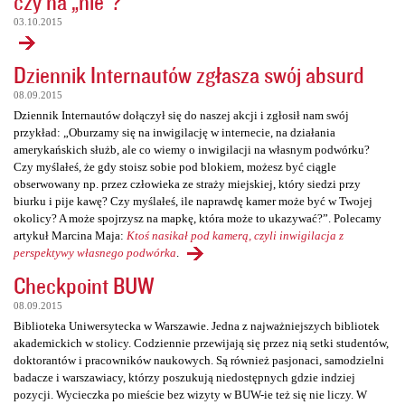
czy na „nie”?
03.10.2015
Dziennik Internautów zgłasza swój absurd
08.09.2015
Dziennik Internautów dołączył się do naszej akcji i zgłosił nam swój
przykład: „Oburzamy się na inwigilację w internecie, na działania
amerykańskich służb, ale co wiemy o inwigilacji na własnym podwórku?
Czy myślałeś, że gdy stoisz sobie pod blokiem, możesz być ciągle
obserwowany np. przez człowieka ze straży miejskiej, który siedzi przy
biurku i pije kawę? Czy myślałeś, ile naprawdę kamer może być w Twojej
okolicy? A może spojrzysz na mapkę, która może to ukazywać?”. Polecamy
artykuł Marcina Maja:
Ktoś nasikał pod kamerą, czyli inwigilacja z
perspektywy własnego podwórka
.
Checkpoint BUW
08.09.2015
Biblioteka Uniwersytecka w Warszawie. Jedna z najważniejszych bibliotek
akademickich w stolicy. Codziennie przewijają się przez nią setki studentów,
doktorantów i pracowników naukowych. Są również pasjonaci, samodzielni
badacze i warszawiacy, którzy poszukują niedostępnych gdzie indziej
pozycji. Wycieczka po mieście bez wizyty w BUW-ie też się nie liczy. W