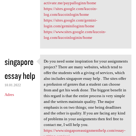
activate.me/paypalloginn/home
https://sites.google.com/kucoin-
log.com/kucoinlogin/home
https://sites.google.com/gemini-
login.com/geminiloginn/home
https://www.sites.google.com/kucoin-
log.com/kucoinloginin/home
singapore
Do you need some inspiration for your assignments
Do you need some inspiration
project? There are many websites, which tend to
essay help
offer the students with a giving of services, which
also includes singapore essay help . The sites offer
a profusion of genres that a student can choose
10.01.2022
from and get his work done. The biggest benefit in
Adres
this regard is that the entire process is very simple
and the writers maintain quality. The major
emphasis is on two things; one being deadlines
and the other is quality. If you are facing any kind
of problems in your assignments then feel free to
contact me, I will help you.
https://www.singaporeassignmenthelp.com/essay-