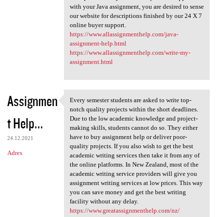
with your Java assignment, you are desired to sense
our website for descriptions finished by our 24 X 7
online buyer support.
https://www.allassignmenthelp.com/java-
assignment-help.html
https://www.allassignmenthelp.com/write-my-
assignment.html
Assignmen
Every semester students are asked to write top-
Every semester students are
notch quality projects within the short deadlines.
t Help...
Due to the low academic knowledge and project-
making skills, students cannot do so. They either
have to buy assignment help or deliver poor-
24.12.2021
quality projects. If you also wish to get the best
Adres
academic writing services then take it from any of
the online platforms. In New Zealand, most of the
academic writing service providers will give you
assignment writing services at low prices. This way
you can save money and get the best writing
facility without any delay.
https://www.greatassignmenthelp.com/nz/