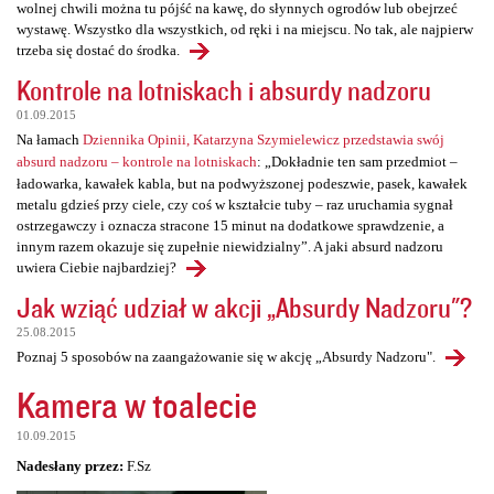
wolnej chwili można tu pójść na kawę, do słynnych ogrodów lub obejrzeć
wystawę. Wszystko dla wszystkich, od ręki i na miejscu. No tak, ale najpierw
trzeba się dostać do środka.
Kontrole na lotniskach i absurdy nadzoru
01.09.2015
Na łamach
Dziennika Opinii, Katarzyna Szymielewicz przedstawia swój
absurd nadzoru – kontrole na lotniskach
: „Dokładnie ten sam przedmiot –
ładowarka, kawałek kabla, but na podwyższonej podeszwie, pasek, kawałek
metalu gdzieś przy ciele, czy coś w kształcie tuby – raz uruchamia sygnał
ostrzegawczy i oznacza stracone 15 minut na dodatkowe sprawdzenie, a
innym razem okazuje się zupełnie niewidzialny”. A jaki absurd nadzoru
uwiera Ciebie najbardziej?
Jak wziąć udział w akcji „Absurdy Nadzoru"?
25.08.2015
Poznaj 5 sposobów na zaangażowanie się w akcję „Absurdy Nadzoru".
Kamera w toalecie
10.09.2015
Nadesłany przez:
F.Sz