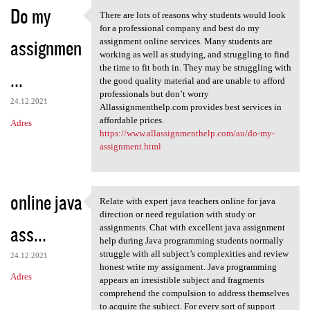
Do my
There are lots of reasons why students would look
There are lots of reasons why
for a professional company and best do my
assignmen
assignment online services. Many students are
working as well as studying, and struggling to find
the time to fit both in. They may be struggling with
...
the good quality material and are unable to afford
professionals but don’t worry
24.12.2021
Allassignmenthelp.com provides best services in
affordable prices.
Adres
https://www.allassignmenthelp.com/au/do-my-
assignment.html
online java
Relate with expert java teachers online for java
Relate with expert java
direction or need regulation with study or
ass...
assignments. Chat with excellent java assignment
help during Java programming students normally
struggle with all subject’s complexities and review
24.12.2021
honest write my assignment. Java programming
Adres
appears an irresistible subject and fragments
comprehend the compulsion to address themselves
to acquire the subject. For every sort of support