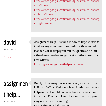
https://sites.google.com/coinlogins.com/coinbasel
ogin/home
|
https://sites.google.com/coinlogins.com/coinbasec
omlogin/home
|
https://sites.google.com/coinlogins.com/coinbasep
rologin/home
david
Assignment Help Australia is how to urge solutions
Assignment Help Australia is
to all or any your questions during a time bound
01.01.2022
manner. you'll simply submit the queries & within
a timeframe receive assignment solutions from our
Adres
best writers.
https://greatassignmenthelper.com/au/
assignmen
Buddy, these assignments and essays really take a
Buddy, these assignments and
hell lot of effort. Had it not been for the assignment
t help...
help online, I would not have been able to submit
it on time. If you too have the same problem, you
may reach them by surfing
02.01.2022
greatassignmenthelper.com