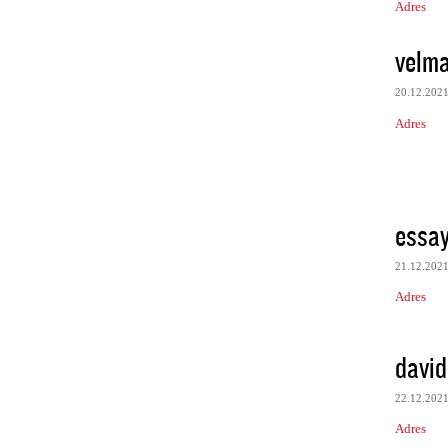
Adres
velma
20.12.202
Adres
essay
21.12.202
Adres
david
22.12.202
Adres