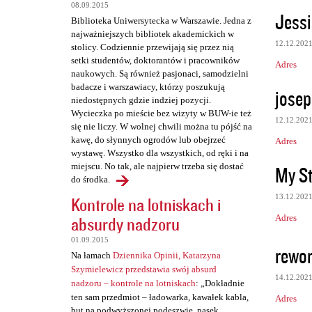
t
08.09.2015
Jessi
a
Biblioteka Uniwersytecka w Warszawie. Jedna z
najważniejszych bibliotek akademickich w
r
12.12.202
stolicy. Codziennie przewijają się przez nią
z
setki studentów, doktorantów i pracowników
Adres
naukowych. Są również pasjonaci, samodzielni
e
badacze i warszawiacy, którzy poszukują
jose
niedostępnych gdzie indziej pozycji.
Wycieczka po mieście bez wizyty w BUW-ie też
12.12.202
się nie liczy. W wolnej chwili można tu pójść na
kawę, do słynnych ogrodów lub obejrzeć
Adres
wystawę. Wszystko dla wszystkich, od ręki i na
miejscu. No tak, ale najpierw trzeba się dostać
My St
do środka.
13.12.202
Kontrole na lotniskach i
Adres
absurdy nadzoru
01.09.2015
rewor
Na łamach
Dziennika Opinii, Katarzyna
Szymielewicz przedstawia swój absurd
14.12.202
nadzoru – kontrole na lotniskach
: „Dokładnie
ten sam przedmiot – ładowarka, kawałek kabla,
Adres
but na podwyższonej podeszwie, pasek,