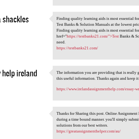
 shackles
Finding quality learning aids is most essential f
Finding quality learning aids
Test Banks & Solution Manuals at the lowest price
1
Finding quality learning aids is most essential f
href="
https://testbanks21.com/">Test
Banks & Sol
need.
https://testbanks21.com/
 help ireland
The information you are providing that is really
The information you are
this useful information. Thanks again and keep i
1
https://www.irelandassignmenthelp.com/essay-wri
Thanks for Sharing this post. Online Assignment H
Thanks for Sharing this post.
during a time bound manner. you'll simply submi
1
solutions from our best writers.
https://greatassignmenthelper.com/au/