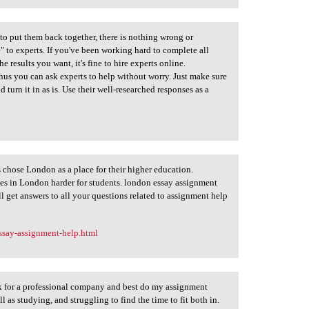
to put them back together, there is nothing wrong or
 to experts. If you've been working hard to complete all
e results you want, it's fine to hire experts online.
thus you can ask experts to help without worry. Just make sure
 turn it in as is. Use their well-researched responses as a
chose London as a place for their higher education.
es in London harder for students. london essay assignment
l get answers to all your questions related to assignment help
ssay-assignment-help.html
ok for a professional company and best do my assignment
 as studying, and struggling to find the time to fit both in.