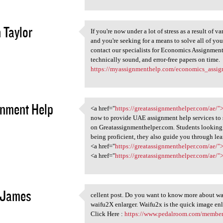
 Taylor
If you're now under a lot of stress as a result of
If you're now under a lot of
and you're seeking for a means to solve all of your
1
contact our specialists for Economics Assignment
technically sound, and error-free papers on time.
https://myassignmenthelp.com/economics_assig
nment Help
<a href="
https://greatassignmenthelper.com/ae/
<a href="https:/
now to provide UAE assignment help services to s
1
on Greatassignmenthelper.com. Students looking 
being proficient, they also guide you through lea
<a href="
https://greatassignmenthelper.com/ae/"
<a href="
https://greatassignmenthelper.com/ae/"
 James
cellent post. Do you want to know more about wa
cellent post. Do you want to
waifu2X enlarger. Waifu2x is the quick image enl
1
Click Here :
https://www.pedalroom.com/member