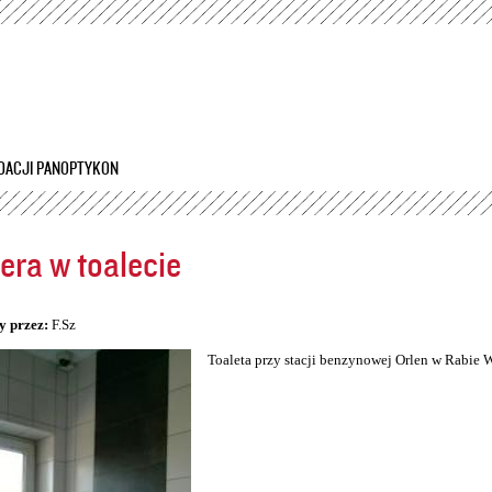
Przejdź
do
treści
DACJI PANOPTYKON
ra w toalecie
5
y przez:
F.Sz
Toaleta przy stacji benzynowej Orlen w Rabie 