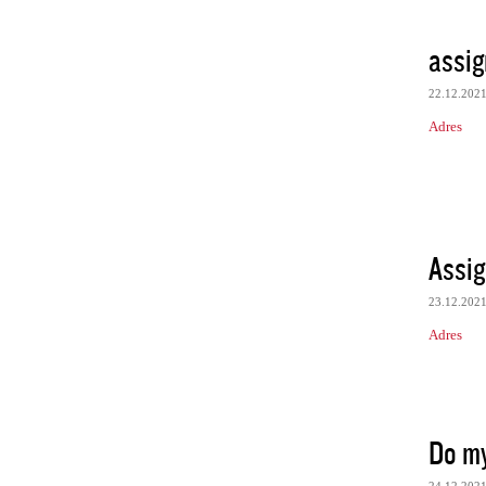
assig
22.12.202
Adres
Assig
23.12.202
Adres
Do my