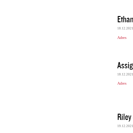
Ethan
18.12.202
Adres
Assig
18.12.202
Adres
Riley
19.12.202