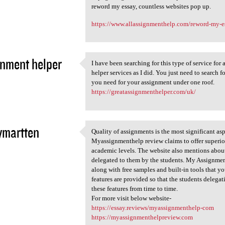
reword my essay, countless websites pop up.
https://www.allassignmenthelp.com/reword-my-e
nment helper
I have been searching for this type of service for
I have been searching for
helper services as I did. You just need to search 
1
you need for your assignment under one roof.
https://greatassignmenthelper.com/uk/
ymartten
Quality of assignments is the most significant as
Quality of assignments is the
Myassignmenthelp review claims to offer superior 
1
academic levels. The website also mentions about 
delegated to them by the students. My Assignmen
along with free samples and built-in tools that yo
features are provided so that the students delegat
these features from time to time.
For more visit below website-
https://essay.reviews/myassignmenthelp-com
https://myassignmenthelpreview.com