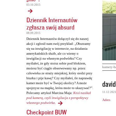
03.10.2015
Dziennik Internautów
zgłasza swój absurd
08.09.2015
Dziennik Internautów dołączył się do naszej
akcji i zgłosił nam swój przykład: „Oburzamy
się na inwigilację w internecie, na działania
amerykańskich służb, ale co wiemy o
inwigilacji na własnym podwórku? Czy
myślałeś, że gdy stoisz sobie pod blokiem,
kamery-b
możesz być ciągle obserwowany np. przez
człowieka ze straży miejskiej, który siedzi przy
biurku i pije kawę? Czy myślałeś, ile naprawdę
K
david
kamer może być w Twojej okolicy? A może
o
spojrzysz na mapkę, która może to ukazywać?”.
11.12.202
Polecamy artykuł Marcina Maja:
Ktoś nasikał
m
pod kamerą, czyli inwigilacja z perspektywy
Adres
e
własnego podwórka
.
n
Checkpoint BUW