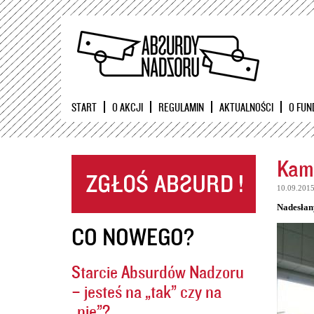
START
O AKCJI
REGULAMIN
AKTUALNOŚCI
O FUN
Kame
10.09.201
Nadesłan
CO NOWEGO?
Starcie Absurdów Nadzoru
– jesteś na „tak” czy na
„nie”?