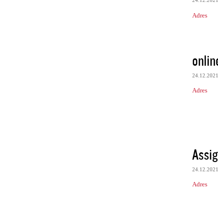
24.12.202
Adres
onlin
24.12.202
Adres
Assig
24.12.202
Adres