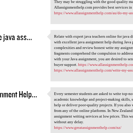
1
They may be struggling with the good quality mat
Allassignmenthelp.com provides best services in 
https://www.allassignmenthelp.com/au/do-my-as
e java ass...
Relate with expert java teachers online for java 
Relate with expert java
with excellent java assignment help during Java 
1
complexities and review honest write my assignm
fragments comprehend the compulsion to address t
with your Java assignment, you are desired to sen
buyer support.
https://www.allassignmenthelp.c
https://www.allassignmenthelp.com/write-my-as
nment Help...
Every semester students are asked to write top-no
Every semester students are
academic knowledge and project-making skills, s
1
help or deliver poor-quality projects. If you also 
from any of the online platforms. In New Zealand
assignment writing services at low prices. This w
without any delay.
https://www.greatassignmenthelp.com/nz/