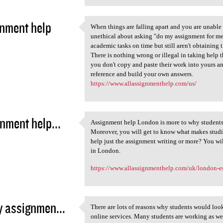
nment help
When things are falling apart and you are unable 
When things are falling apart
unethical about asking "do my assignment for me"
1
academic tasks on time but still aren't obtaining th
There is nothing wrong or illegal in taking help 
you don't copy and paste their work into yours and
reference and build your own answers.
https://www.allassignmenthelp.com/us/
nment help...
Assignment help London is more to why students 
Assignment help London is
Moreover, you will get to know what makes studi
1
help just the assignment writing or more? You wil
in London.
https://www.allassignmenthelp.com/uk/london-e
 assignmen...
There are lots of reasons why students would lo
There are lots of reasons why
online services. Many students are working as well