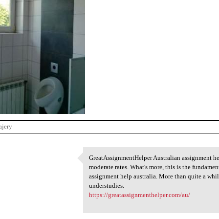
ajery
GreatAssignmentHelper Australian assignment help
GreatAssignmentHelper
moderate rates. What's more, this is the fundame
1
assignment help australia. More than quite a whil
understudies.
https://greatassignmenthelper.com/au/