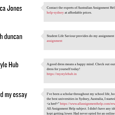
ca Jones
Contact the experts of Australian Assignment Hel
Contact the experts of
help-sydney
at affordable prices.
1
ph duncan
Student Life Saviour provides do my assignment 
Student Life Saviour provides
assignment
1
yle Hub
A good dress means a happy mind. Check out our
A good dress means a happy
dress for yourself today!
1
https://mystylehub.in
d my essay
I’ve been a scholar throughout my school life, ho
I’ve been a scholar
the best universities in Sydney, Australia, I sta
1
<a href="
https://www.allassignmenthelp.com/re
All Assignment Help subject. I didn't have any id
kept getting lower. Had never opted for an online 