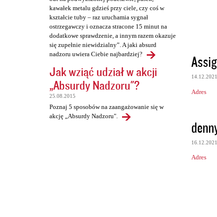
kawałek metalu gdzieś przy ciele, czy coś w
kształcie tuby – raz uruchamia sygnał
ostrzegawczy i oznacza stracone 15 minut na
dodatkowe sprawdzenie, a innym razem okazuje
się zupełnie niewidzialny”. A jaki absurd
nadzoru uwiera Ciebie najbardziej?
Assig
Jak wziąć udział w akcji
14.12.202
„Absurdy Nadzoru"?
Adres
25.08.2015
Poznaj 5 sposobów na zaangażowanie się w
akcję „Absurdy Nadzoru".
denn
16.12.202
Adres