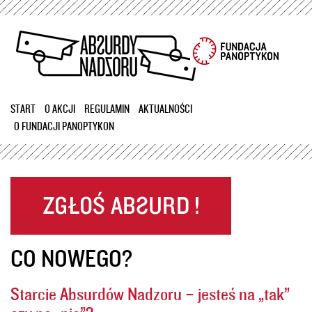
Przejdź
do
treści
START
O AKCJI
REGULAMIN
AKTUALNOŚCI
O FUNDACJI PANOPTYKON
CO NOWEGO?
Starcie Absurdów Nadzoru – jesteś na „tak”