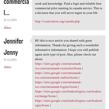
commercia
work and knowledge. Find a legit and reliable best
commercial pilot training in canada service. This is
l...
a decision that you will never regret in your life.
31.12.2021
http://ceaaviation.org/canada.php
Adres
Jennifer
Hi! this is nice article you shared with great
Hi! this is nice article you
information. Thanks for giving such a wonderful
Jenny
informative information. I hope you will publish
again such type of post. Also, please check out
about
31.12.2021
https://sites.google.com/metamask-
Adres
ios.com/metamask-extension/home
|
https://sites.google.com/metamask-
ios.com/metamask-wallets/home
|
https://sites.google.com/metamask-
ios.com/metamask-loginn/home
|
https://sites.google.com/krakenlogins.com/kraken
exchange/home
|
https://sites.google.com/krakenlogins.com/krakenl
ogin/home
|