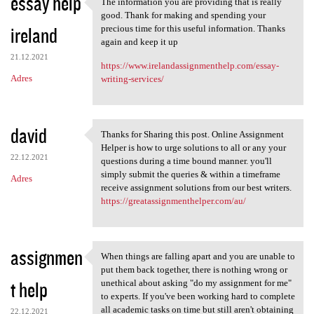
essay help
The information you are providing that is really
The information you are
good. Thank for making and spending your
ireland
precious time for this useful information. Thanks
again and keep it up
21.12.2021
https://www.irelandassignmenthelp.com/essay-
Adres
writing-services/
david
Thanks for Sharing this post. Online Assignment
Thanks for Sharing this post.
Helper is how to urge solutions to all or any your
22.12.2021
questions during a time bound manner. you'll
simply submit the queries & within a timeframe
Adres
receive assignment solutions from our best writers.
https://greatassignmenthelper.com/au/
assignmen
When things are falling apart and you are unable to
When things are falling apart
put them back together, there is nothing wrong or
t help
unethical about asking "do my assignment for me"
to experts. If you've been working hard to complete
all academic tasks on time but still aren't obtaining
22.12.2021