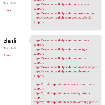
06.01.2022
https://www.contacthelpcenter.com/snapchat-
support/
Adres
https://www.contacthelpcenter.com/roku-support/
https://www.contacthelpcenter.com/facebook-
support/
charli
https://www.contacthelpcenter.com/norton-
https://www.contacthelpcenter
support/
06.01.2022
https://www.contacthelpcenter.com/netgear-
support/
Adres
https://www.contacthelpcenter.com/mcafee-
support/
https://www.contacthelpcenter.com/match-support/
https://www.contacthelpcenter.com/lenovo-
support/
https://printersupportnumber.com/epson-printer-
support/
https://printersupportnumber.com/hp-printer-
support/
https://printersupportnumber.com/samsung-printer-