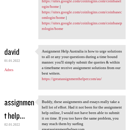
https://sites.google.com/coinlogins.com/coinbasel
ogin/home
|
https://sites.google.com/coinlogins.com/coinbasec
omlogin/home
|
https://sites.google.com/coinlogins.com/coinbasep
rologin/home
david
Assignment Help Australia is how to urge solutions
Assignment Help Australia is
to all or any your questions during a time bound
01.01.2022
manner. you'll simply submit the queries & within
a timeframe receive assignment solutions from our
Adres
best writers.
https://greatassignmenthelper.com/au/
assignmen
Buddy, these assignments and essays really take a
Buddy, these assignments and
hell lot of effort. Had it not been for the assignment
t help...
help online, I would not have been able to submit
it on time. If you too have the same problem, you
may reach them by surfing
02.01.2022
greatassignmenthelper.com