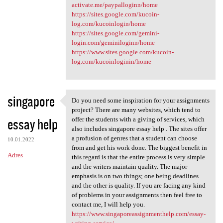
activate.me/paypalloginn/home
https://sites.google.com/kucoin-
log.com/kucoinlogin/home
https://sites.google.com/gemini-
login.com/geminiloginn/home
https://www.sites.google.com/kucoin-
log.com/kucoinloginin/home
singapore
Do you need some inspiration for your assignments
Do you need some inspiration
project? There are many websites, which tend to
essay help
offer the students with a giving of services, which
also includes singapore essay help . The sites offer
a profusion of genres that a student can choose
10.01.2022
from and get his work done. The biggest benefit in
Adres
this regard is that the entire process is very simple
and the writers maintain quality. The major
emphasis is on two things; one being deadlines
and the other is quality. If you are facing any kind
of problems in your assignments then feel free to
contact me, I will help you.
https://www.singaporeassignmenthelp.com/essay-