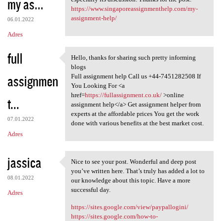
my as...
https://www.singaporeassignmenthelp.com/my-
assignment-help/
06.01.2022
Adres
full
Hello, thanks for sharing such pretty informing
Hello, thanks for sharing
blogs
assignmen
Full assignment help Call us +44-7451282508 If
You Looking For <a
href=
https://fullassignment.co.uk/
>online
t...
assignment help</a> Get assignment helper from
experts at the affordable prices You get the work
07.01.2022
done with various benefits at the best market cost.
Adres
jassica
Nice to see your post. Wonderful and deep post
Nice to see your post.
you’ve written here. That’s truly has added a lot to
08.01.2022
our knowledge about this topic. Have a more
successful day.
Adres
https://sites.google.com/view/paypallogini/
https://sites.google.com/how-to-