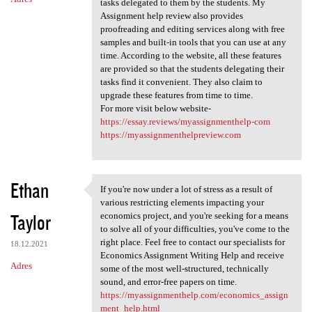
tasks delegated to them by the students. My
Assignment help review also provides
proofreading and editing services along with free
samples and built-in tools that you can use at any
time. According to the website, all these features
are provided so that the students delegating their
tasks find it convenient. They also claim to
upgrade these features from time to time.
For more visit below website-
https://essay.reviews/myassignmenthelp-com
https://myassignmenthelpreview.com
Ethan
If you're now under a lot of stress as a result of
If you're now under a lot of
various restricting elements impacting your
Taylor
economics project, and you're seeking for a means
to solve all of your difficulties, you've come to the
right place. Feel free to contact our specialists for
18.12.2021
Economics Assignment Writing Help and receive
Adres
some of the most well-structured, technically
sound, and error-free papers on time.
https://myassignmenthelp.com/economics_assign
ment_help.html