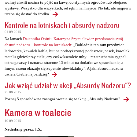
wolnej chwili można tu pójść na kawę, do słynnych ogrodów lub obejrzeć
wystawę. Wszystko dla wszystkich, od ręki i na miejscu. No tak, ale najpierw
trzeba się dostać do środka.
Kontrole na lotniskach i absurdy nadzoru
01.09.2015
Na łamach
Dziennika Opinii, Katarzyna Szymielewicz przedstawia swój
absurd nadzoru – kontrole na lotniskach
: „Dokładnie ten sam przedmiot –
ładowarka, kawałek kabla, but na podwyższonej podeszwie, pasek, kawałek
metalu gdzieś przy ciele, czy coś w kształcie tuby – raz uruchamia sygnał
ostrzegawczy i oznacza stracone 15 minut na dodatkowe sprawdzenie, a
innym razem okazuje się zupełnie niewidzialny”. A jaki absurd nadzoru
uwiera Ciebie najbardziej?
Jak wziąć udział w akcji „Absurdy Nadzoru"?
25.08.2015
Poznaj 5 sposobów na zaangażowanie się w akcję „Absurdy Nadzoru".
Kamera w toalecie
10.09.2015
Nadesłany przez:
F.Sz