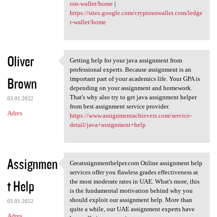
oin-wallet/home
|
https://sites.google.com/cryptouswallet.com/ledge
r-wallet/home
Oliver
Getting help for your java assignment from
Getting help for your java
professional experts. Because assignment is an
Brown
important part of your academics life. Your GPA is
depending on your assignment and homework.
That's why also try to get java assignment helper
03.01.2022
from best assignment service provider.
Adres
https://www.assignmentachievers.com/service-
detail/java+assignment+help
Assignmen
Greatssignmenthelper.com Online assignment help
Greatssignmenthelper.com
services offer you flawless grades effectiveness at
t Help
the most moderate rates in UAE. What's more, this
is the fundamental motivation behind why you
should exploit our assignment help. More than
05.01.2022
quite a while, our UAE assignment experts have
Adres