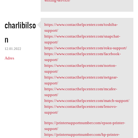
writing-service/
charlibilso
https://www.contacthelpcenter.com/toshiba-
https://www.contacthelpcenter
support/
n
https://www.contacthelpcenter.com/snapchat-
support/
https://www.contacthelpcenter.com/roku-support/
12.01.2022
https://www.contacthelpcenter.com/facebook-
Adres
support/
https://www.contacthelpcenter.com/norton-
support/
https://www.contacthelpcenter.com/netgear-
support/
https://www.contacthelpcenter.com/mcafee-
support/
https://www.contacthelpcenter.com/match-support/
https://www.contacthelpcenter.com/lenovo-
support/
https://printersupportnumber.com/epson-printer-
support/
https://printersupportnumber.com/hp-printer-