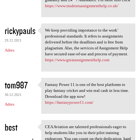
https://www.studentsassignmenthelp.co.uk/
rickypauls
We keep providing importance to the work’
We keep providing importance
professional standards. It refers to assignments
29.12.2021
delivered before the deadlines and is free from
plagiarism. Also, the services of Assignment Help
Adres
have secured ease-of-use and process of payment.
https://www.greatassignmenthelp.com
tom987
Fantasy Power 11 is one of the best platforms to
Fantasy Power 11 is one of
play fantasy cricket and win real cash in less time.
30.12.2021
Download the app now!
https://fantasypower11.com/
Adres
best
CEA Aviation are talented professionals eager to
CEA Aviation are talented
help students like you in their pilot training
endeavors. You can count on their dedication, hard