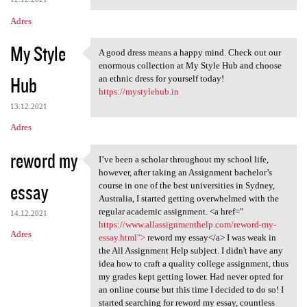
Adres
My Style
A good dress means a happy mind. Check out our
A good dress means a happy
enormous collection at My Style Hub and choose
Hub
an ethnic dress for yourself today!
https://mystylehub.in
13.12.2021
Adres
reword my
I’ve been a scholar throughout my school life,
I’ve been a scholar
however, after taking an Assignment bachelor’s
essay
course in one of the best universities in Sydney,
Australia, I started getting overwhelmed with the
regular academic assignment. <a href="
14.12.2021
https://www.allassignmenthelp.com/reword-my-
Adres
essay.html">
reword my essay</a> I was weak in
the All Assignment Help subject. I didn't have any
idea how to craft a quality college assignment, thus
my grades kept getting lower. Had never opted for
an online course but this time I decided to do so! I
started searching for reword my essay, countless