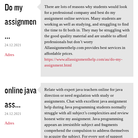
Do my
There are lots of reasons why students would look
There are lots of reasons why
for a professional company and best do my
assignmen
assignment online services. Many students are
working as well as studying, and struggling to find
the time to fit both in. They may be struggling with
...
the good quality material and are unable to afford
professionals but don’t worry
24.12.2021
Allassignmenthelp.com provides best services in
affordable prices.
Adres
https://www.allassignmenthelp.com/au/do-my-
assignment.html
online java
Relate with expert java teachers online for java
Relate with expert java
direction or need regulation with study or
ass...
assignments. Chat with excellent java assignment
help during Java programming students normally
struggle with all subject’s complexities and review
24.12.2021
honest write my assignment. Java programming
Adres
appears an irresistible subject and fragments
comprehend the compulsion to address themselves
to acquire the subject. For every sort of support