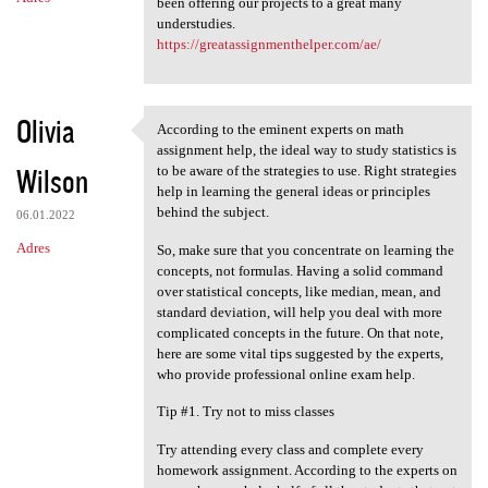
been offering our projects to a great many
understudies.
https://greatassignmenthelper.com/ae/
Olivia
According to the eminent experts on math
According to the eminent
assignment help, the ideal way to study statistics is
Wilson
to be aware of the strategies to use. Right strategies
help in learning the general ideas or principles
behind the subject.
06.01.2022
Adres
So, make sure that you concentrate on learning the
concepts, not formulas. Having a solid command
over statistical concepts, like median, mean, and
standard deviation, will help you deal with more
complicated concepts in the future. On that note,
here are some vital tips suggested by the experts,
who provide professional online exam help.
Tip #1. Try not to miss classes
Try attending every class and complete every
homework assignment. According to the experts on