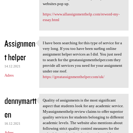
websites pop up.
https://www.allassignmenthelp.com/reword-my-
essay.html
Assignmen
I have been searching for this type of service for a
I have been searching for
very long. If you too have been surfing online
t helper
assignment helper services as I did. You just need
to search for the greatassignmenthelper.com they
provide all services you need for your assignment
14.12.2021
under one roof.
Adres
https://greatassignmenthelper.com/uk/
dennymartt
Quality of assignments is the most significant
Quality of assignments is the
aspect that students look for any academic service.
en
Myassignmenthelp review claims to offer superior
quality services for students belonging to different
academic levels. The website also mentions about
16.12.2021
following strict quality control measures for the
Adres