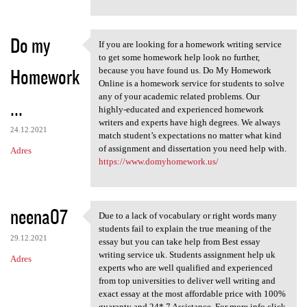
Do my
If you are looking for a homework writing service
If you are looking for a
to get some homework help look no further,
Homework
because you have found us. Do My Homework
Online is a homework service for students to solve
any of your academic related problems. Our
...
highly-educated and experienced homework
writers and experts have high degrees. We always
24.12.2021
match student’s expectations no matter what kind
of assignment and dissertation you need help with.
Adres
https://www.domyhomework.us/
neena07
Due to a lack of vocabulary or right words many
Due to a lack of vocabulary
students fail to explain the true meaning of the
29.12.2021
essay but you can take help from Best essay
writing service uk. Students assignment help uk
Adres
experts who are well qualified and experienced
from top universities to deliver well writing and
exact essay at the most affordable price with 100%
guaranty and 24* 7 Assistance. For more info click