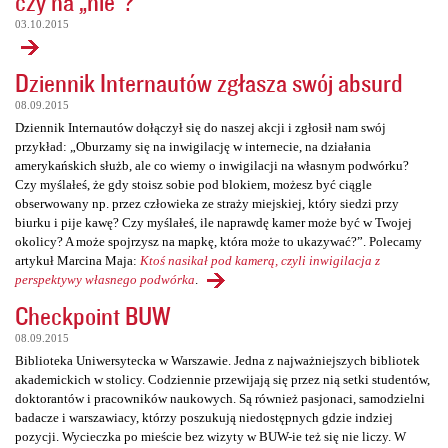
czy na „nie”?
03.10.2015
Dziennik Internautów zgłasza swój absurd
08.09.2015
Dziennik Internautów dołączył się do naszej akcji i zgłosił nam swój
przykład: „Oburzamy się na inwigilację w internecie, na działania
amerykańskich służb, ale co wiemy o inwigilacji na własnym podwórku?
Czy myślałeś, że gdy stoisz sobie pod blokiem, możesz być ciągle
obserwowany np. przez człowieka ze straży miejskiej, który siedzi przy
biurku i pije kawę? Czy myślałeś, ile naprawdę kamer może być w Twojej
okolicy? A może spojrzysz na mapkę, która może to ukazywać?”. Polecamy
artykuł Marcina Maja:
Ktoś nasikał pod kamerą, czyli inwigilacja z
perspektywy własnego podwórka
.
Checkpoint BUW
08.09.2015
Biblioteka Uniwersytecka w Warszawie. Jedna z najważniejszych bibliotek
akademickich w stolicy. Codziennie przewijają się przez nią setki studentów,
doktorantów i pracowników naukowych. Są również pasjonaci, samodzielni
badacze i warszawiacy, którzy poszukują niedostępnych gdzie indziej
pozycji. Wycieczka po mieście bez wizyty w BUW-ie też się nie liczy. W