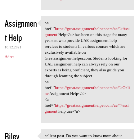
Assignmen
<a
<a href="https:/
href="
https://greatassignmenthelper.com/ae/">Assi
t Help
gnment
Help</a> has been on this stage for many
years now to provide UAE assignment help
services to students in various courses which are
18.12.2021
exclusively available on
Adres
Greatassignmenthelper.com. Students looking for
UAE assignment help can always rely on our
experts as being proficient, they also guide you
through learning the subject.
<a
href="
https://greatassignmenthelper.com/ae/">Onli
ne
Assignment Help</a>
<a
href="
https://greatassignmenthelper.com/ae/">assi
gnment
help uae</a>
Riley
cellent post. Do you want to know more about