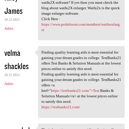
cellent post. Do you want to
waifu2X software? If yes then you must check the
James
blog about waifu2X enlarger. Waifu2x is the quick
image enlarger software.
Click Here :
19.12.2021
https://www.pedalroom.com/members/waifuenlarg
Adres
er
velma
Finding quality learning aids is most essential for
Finding quality learning aids
gaining your dream grades in college. TestBanks21
shackles
offers Test Banks & Solution Manuals at the lowest
prices online to satisfy this need.
Finding quality learning aids is most essential for
20.12.2021
gaining your dream grades in college. TestBanks21
Adres
offers <a
href="
https://testbanks21.com/">Test
Banks &
Solution Manuals</a> at the lowest prices online
to satisfy this need.
https://testbanks21.com/