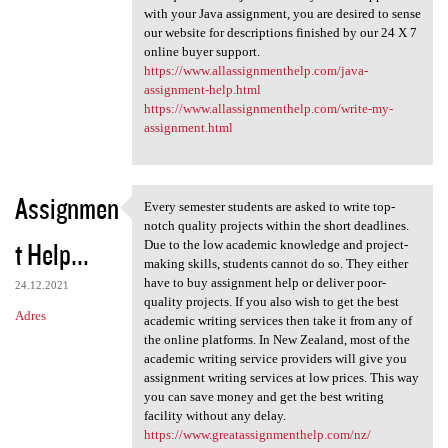
with your Java assignment, you are desired to sense
our website for descriptions finished by our 24 X 7
online buyer support.
https://www.allassignmenthelp.com/java-
assignment-help.html
https://www.allassignmenthelp.com/write-my-
assignment.html
Assignmen
Every semester students are asked to write top-
Every semester students are
notch quality projects within the short deadlines.
t Help...
Due to the low academic knowledge and project-
making skills, students cannot do so. They either
have to buy assignment help or deliver poor-
24.12.2021
quality projects. If you also wish to get the best
Adres
academic writing services then take it from any of
the online platforms. In New Zealand, most of the
academic writing service providers will give you
assignment writing services at low prices. This way
you can save money and get the best writing
facility without any delay.
https://www.greatassignmenthelp.com/nz/