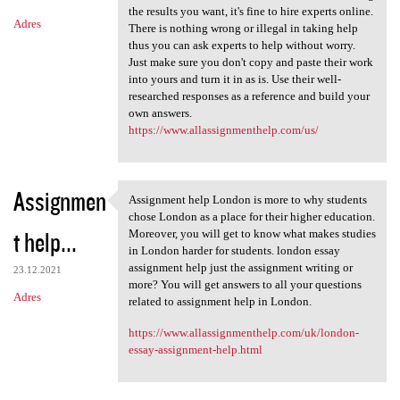
the results you want, it's fine to hire experts online.
Adres
There is nothing wrong or illegal in taking help
thus you can ask experts to help without worry.
Just make sure you don't copy and paste their work
into yours and turn it in as is. Use their well-
researched responses as a reference and build your
own answers.
https://www.allassignmenthelp.com/us/
Assignmen
Assignment help London is more to why students
Assignment help London is
chose London as a place for their higher education.
t help...
Moreover, you will get to know what makes studies
in London harder for students. london essay
assignment help just the assignment writing or
23.12.2021
more? You will get answers to all your questions
Adres
related to assignment help in London.
https://www.allassignmenthelp.com/uk/london-
essay-assignment-help.html