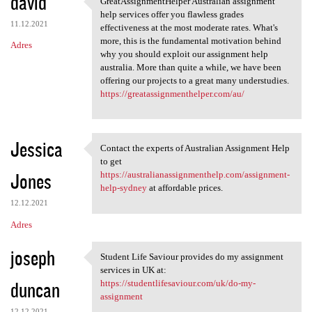
david
GreatAssignmentHelper Australian assignment
GreatAssignmentHelper
o
help services offer you flawless grades
11.12.2021
m
effectiveness at the most moderate rates. What's
more, this is the fundamental motivation behind
Adres
e
why you should exploit our assignment help
n
australia. More than quite a while, we have been
offering our projects to a great many understudies.
t
https://greatassignmenthelper.com/au/
a
r
Jessica
z
Contact the experts of Australian Assignment Help
Contact the experts of
to get
e
Jones
https://australianassignmenthelp.com/assignment-
help-sydney
at affordable prices.
12.12.2021
Adres
joseph
Student Life Saviour provides do my assignment
Student Life Saviour provides
services in UK at:
duncan
https://studentlifesaviour.com/uk/do-my-
assignment
12.12.2021