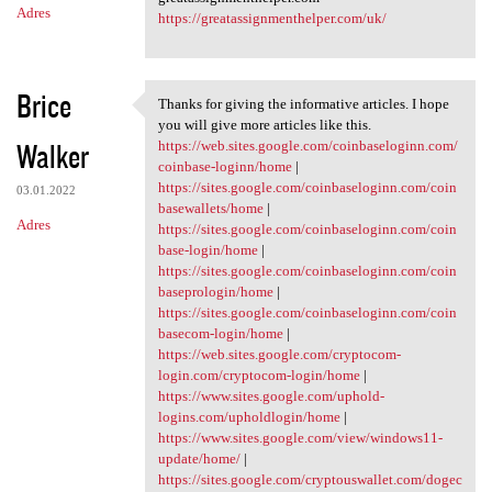
Adres
https://greatassignmenthelper.com/uk/
Brice
Thanks for giving the informative articles. I hope
Thanks for giving the
you will give more articles like this.
Walker
https://web.sites.google.com/coinbaseloginn.com/
coinbase-loginn/home
|
https://sites.google.com/coinbaseloginn.com/coin
03.01.2022
basewallets/home
|
Adres
https://sites.google.com/coinbaseloginn.com/coin
base-login/home
|
https://sites.google.com/coinbaseloginn.com/coin
baseprologin/home
|
https://sites.google.com/coinbaseloginn.com/coin
basecom-login/home
|
https://web.sites.google.com/cryptocom-
login.com/cryptocom-login/home
|
https://www.sites.google.com/uphold-
logins.com/upholdlogin/home
|
https://www.sites.google.com/view/windows11-
update/home/
|
https://sites.google.com/cryptouswallet.com/dogec