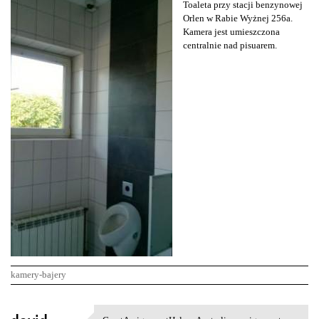
Toaleta przy stacji benzynowej
Orlen w Rabie Wyżnej 256a.
Kamera jest umieszczona
centralnie nad pisuarem.
kamery-bajery
K