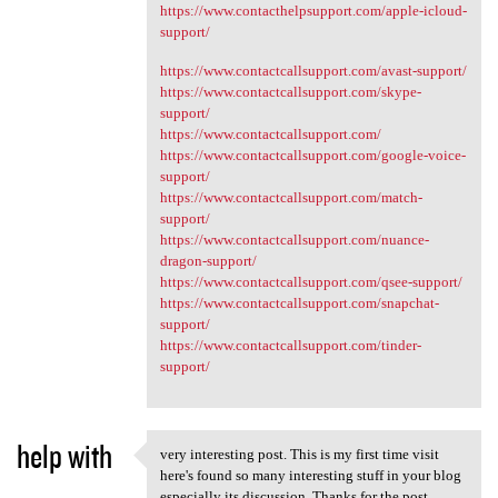
https://www.contacthelpsupport.com/apple-icloud-
support/
https://www.contactcallsupport.com/avast-support/
https://www.contactcallsupport.com/skype-
support/
https://www.contactcallsupport.com/
https://www.contactcallsupport.com/google-voice-
support/
https://www.contactcallsupport.com/match-
support/
https://www.contactcallsupport.com/nuance-
dragon-support/
https://www.contactcallsupport.com/qsee-support/
https://www.contactcallsupport.com/snapchat-
support/
https://www.contactcallsupport.com/tinder-
support/
help with
​very interesting post. This is my first time visit
​very interesting post. This
here's found so many interesting stuff in your blog
especially its discussion. Thanks for the post.