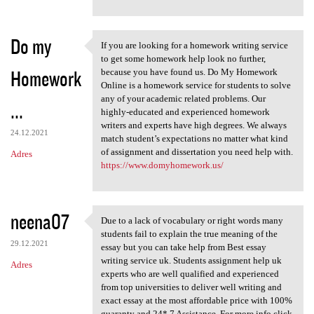
Do my
If you are looking for a homework writing service
If you are looking for a
to get some homework help look no further,
Homework
because you have found us. Do My Homework
Online is a homework service for students to solve
any of your academic related problems. Our
...
highly-educated and experienced homework
writers and experts have high degrees. We always
24.12.2021
match student’s expectations no matter what kind
of assignment and dissertation you need help with.
Adres
https://www.domyhomework.us/
neena07
Due to a lack of vocabulary or right words many
Due to a lack of vocabulary
students fail to explain the true meaning of the
29.12.2021
essay but you can take help from Best essay
writing service uk. Students assignment help uk
Adres
experts who are well qualified and experienced
from top universities to deliver well writing and
exact essay at the most affordable price with 100%
guaranty and 24* 7 Assistance. For more info click