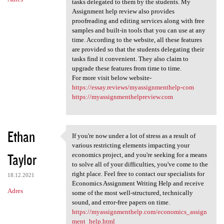
tasks delegated to them by the students. My
Assignment help review also provides
proofreading and editing services along with free
samples and built-in tools that you can use at any
time. According to the website, all these features
are provided so that the students delegating their
tasks find it convenient. They also claim to
upgrade these features from time to time.
For more visit below website-
https://essay.reviews/myassignmenthelp-com
https://myassignmenthelpreview.com
Ethan
If you're now under a lot of stress as a result of
If you're now under a lot of
various restricting elements impacting your
Taylor
economics project, and you're seeking for a means
to solve all of your difficulties, you've come to the
right place. Feel free to contact our specialists for
18.12.2021
Economics Assignment Writing Help and receive
Adres
some of the most well-structured, technically
sound, and error-free papers on time.
https://myassignmenthelp.com/economics_assign
ment_help.html