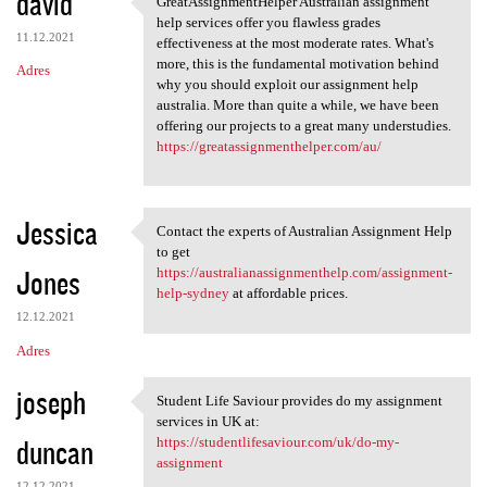
david
GreatAssignmentHelper Australian assignment
GreatAssignmentHelper
o
help services offer you flawless grades
11.12.2021
m
effectiveness at the most moderate rates. What's
more, this is the fundamental motivation behind
Adres
e
why you should exploit our assignment help
n
australia. More than quite a while, we have been
offering our projects to a great many understudies.
t
https://greatassignmenthelper.com/au/
a
r
Jessica
z
Contact the experts of Australian Assignment Help
Contact the experts of
to get
e
Jones
https://australianassignmenthelp.com/assignment-
help-sydney
at affordable prices.
12.12.2021
Adres
joseph
Student Life Saviour provides do my assignment
Student Life Saviour provides
services in UK at:
duncan
https://studentlifesaviour.com/uk/do-my-
assignment
12.12.2021