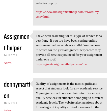
websites pop up.
https://www.allassignmenthelp.com/reword-my-
essay.html
Assignmen
I have been searching for this type of service for a
I have been searching for
very long. If you too have been surfing online
t helper
assignment helper services as I did. You just need
to search for the greatassignmenthelper.com they
provide all services you need for your assignment
14.12.2021
under one roof.
Adres
https://greatassignmenthelper.com/uk/
dennymartt
Quality of assignments is the most significant
Quality of assignments is the
aspect that students look for any academic service.
en
Myassignmenthelp review claims to offer superior
quality services for students belonging to different
academic levels. The website also mentions about
16.12.2021
following strict quality control measures for the
Adres