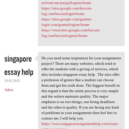
activate.me/paypalloginn/home
https://sites.google.com/kucoin-
log.com/kucoinlogin/home
https://sites.google.com/gemini-
login.com/geminiloginn/home
https://www.sites.google.com/kucoin-
log.com/kucoinloginin/home
singapore
Do you need some inspiration for your assignments
Do you need some inspiration
project? There are many websites, which tend to
essay help
offer the students with a giving of services, which
also includes singapore essay help . The sites offer
a profusion of genres that a student can choose
10.01.2022
from and get his work done. The biggest benefit in
Adres
this regard is that the entire process is very simple
and the writers maintain quality. The major
emphasis is on two things; one being deadlines
and the other is quality. If you are facing any kind
of problems in your assignments then feel free to
contact me, I will help you.
https://www.singaporeassignmenthelp.com/essay-