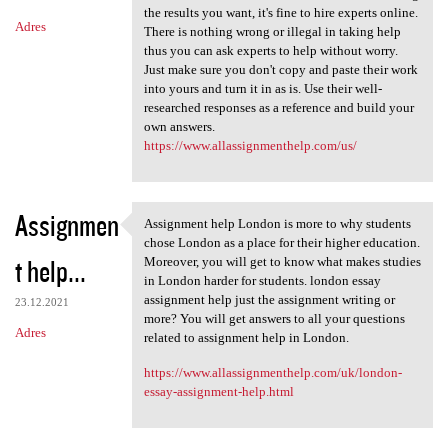
the results you want, it's fine to hire experts online.
Adres
There is nothing wrong or illegal in taking help
thus you can ask experts to help without worry.
Just make sure you don't copy and paste their work
into yours and turn it in as is. Use their well-
researched responses as a reference and build your
own answers.
https://www.allassignmenthelp.com/us/
Assignmen
Assignment help London is more to why students
Assignment help London is
chose London as a place for their higher education.
t help...
Moreover, you will get to know what makes studies
in London harder for students. london essay
assignment help just the assignment writing or
23.12.2021
more? You will get answers to all your questions
Adres
related to assignment help in London.
https://www.allassignmenthelp.com/uk/london-
essay-assignment-help.html