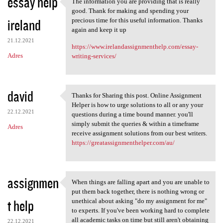
essay help
The information you are providing that is really
The information you are
good. Thank for making and spending your
ireland
precious time for this useful information. Thanks
again and keep it up
21.12.2021
https://www.irelandassignmenthelp.com/essay-
Adres
writing-services/
david
Thanks for Sharing this post. Online Assignment
Thanks for Sharing this post.
Helper is how to urge solutions to all or any your
22.12.2021
questions during a time bound manner. you'll
simply submit the queries & within a timeframe
Adres
receive assignment solutions from our best writers.
https://greatassignmenthelper.com/au/
assignmen
When things are falling apart and you are unable to
When things are falling apart
put them back together, there is nothing wrong or
t help
unethical about asking "do my assignment for me"
to experts. If you've been working hard to complete
all academic tasks on time but still aren't obtaining
22.12.2021