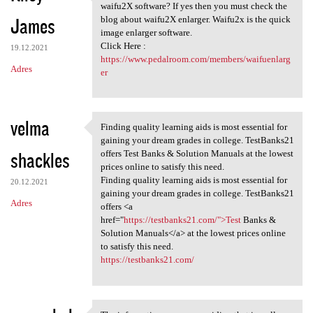
cellent post. Do you want to
waifu2X software? If yes then you must check the
James
blog about waifu2X enlarger. Waifu2x is the quick
image enlarger software.
Click Here :
19.12.2021
https://www.pedalroom.com/members/waifuenlarg
Adres
er
velma
Finding quality learning aids is most essential for
Finding quality learning aids
gaining your dream grades in college. TestBanks21
shackles
offers Test Banks & Solution Manuals at the lowest
prices online to satisfy this need.
Finding quality learning aids is most essential for
20.12.2021
gaining your dream grades in college. TestBanks21
Adres
offers <a
href="
https://testbanks21.com/">Test
Banks &
Solution Manuals</a> at the lowest prices online
to satisfy this need.
https://testbanks21.com/