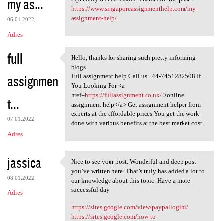
my as...
https://www.singaporeassignmenthelp.com/my-
assignment-help/
06.01.2022
Adres
full
Hello, thanks for sharing such pretty informing
Hello, thanks for sharing
blogs
assignmen
Full assignment help Call us +44-7451282508 If
You Looking For <a
href=
https://fullassignment.co.uk/
>online
t...
assignment help</a> Get assignment helper from
experts at the affordable prices You get the work
07.01.2022
done with various benefits at the best market cost.
Adres
jassica
Nice to see your post. Wonderful and deep post
Nice to see your post.
you’ve written here. That’s truly has added a lot to
08.01.2022
our knowledge about this topic. Have a more
successful day.
Adres
https://sites.google.com/view/paypallogini/
https://sites.google.com/how-to-