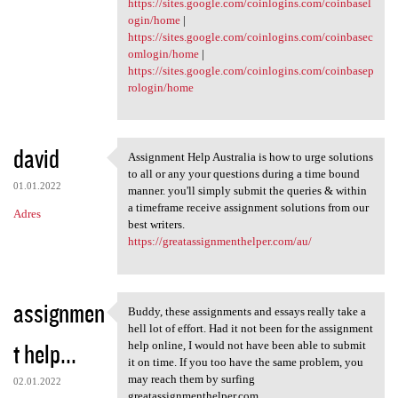
https://sites.google.com/coinlogins.com/coinbasel
ogin/home
|
https://sites.google.com/coinlogins.com/coinbasec
omlogin/home
|
https://sites.google.com/coinlogins.com/coinbasep
rologin/home
david
Assignment Help Australia is how to urge solutions
Assignment Help Australia is
to all or any your questions during a time bound
01.01.2022
manner. you'll simply submit the queries & within
a timeframe receive assignment solutions from our
Adres
best writers.
https://greatassignmenthelper.com/au/
assignmen
Buddy, these assignments and essays really take a
Buddy, these assignments and
hell lot of effort. Had it not been for the assignment
t help...
help online, I would not have been able to submit
it on time. If you too have the same problem, you
may reach them by surfing
02.01.2022
greatassignmenthelper.com