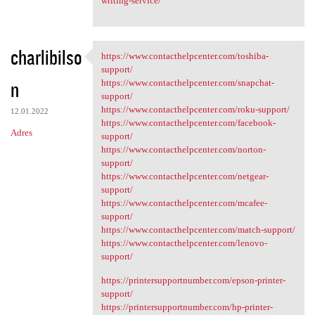
writing-service/
charlibilso
https://www.contacthelpcenter.com/toshiba-
https://www.contacthelpcenter
support/
n
https://www.contacthelpcenter.com/snapchat-
support/
https://www.contacthelpcenter.com/roku-support/
12.01.2022
https://www.contacthelpcenter.com/facebook-
Adres
support/
https://www.contacthelpcenter.com/norton-
support/
https://www.contacthelpcenter.com/netgear-
support/
https://www.contacthelpcenter.com/mcafee-
support/
https://www.contacthelpcenter.com/match-support/
https://www.contacthelpcenter.com/lenovo-
support/
https://printersupportnumber.com/epson-printer-
support/
https://printersupportnumber.com/hp-printer-