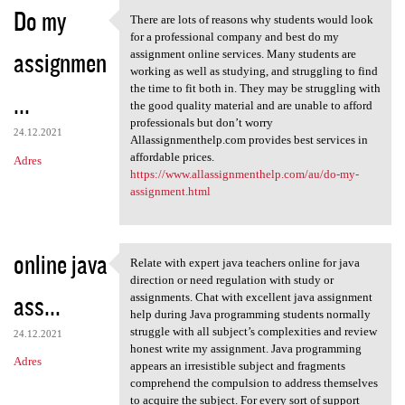
Do my
There are lots of reasons why students would look
There are lots of reasons why
for a professional company and best do my
assignmen
assignment online services. Many students are
working as well as studying, and struggling to find
the time to fit both in. They may be struggling with
...
the good quality material and are unable to afford
professionals but don’t worry
24.12.2021
Allassignmenthelp.com provides best services in
affordable prices.
Adres
https://www.allassignmenthelp.com/au/do-my-
assignment.html
online java
Relate with expert java teachers online for java
Relate with expert java
direction or need regulation with study or
ass...
assignments. Chat with excellent java assignment
help during Java programming students normally
struggle with all subject’s complexities and review
24.12.2021
honest write my assignment. Java programming
Adres
appears an irresistible subject and fragments
comprehend the compulsion to address themselves
to acquire the subject. For every sort of support