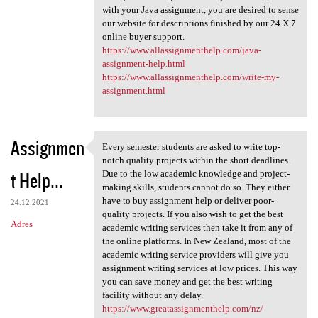
with your Java assignment, you are desired to sense
our website for descriptions finished by our 24 X 7
online buyer support.
https://www.allassignmenthelp.com/java-
assignment-help.html
https://www.allassignmenthelp.com/write-my-
assignment.html
Assignmen
Every semester students are asked to write top-
Every semester students are
notch quality projects within the short deadlines.
t Help...
Due to the low academic knowledge and project-
making skills, students cannot do so. They either
have to buy assignment help or deliver poor-
24.12.2021
quality projects. If you also wish to get the best
Adres
academic writing services then take it from any of
the online platforms. In New Zealand, most of the
academic writing service providers will give you
assignment writing services at low prices. This way
you can save money and get the best writing
facility without any delay.
https://www.greatassignmenthelp.com/nz/