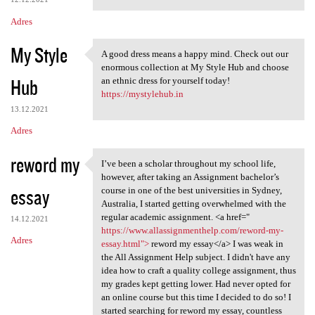
Adres
My Style
A good dress means a happy mind. Check out our
A good dress means a happy
enormous collection at My Style Hub and choose
Hub
an ethnic dress for yourself today!
https://mystylehub.in
13.12.2021
Adres
reword my
I’ve been a scholar throughout my school life,
I’ve been a scholar
however, after taking an Assignment bachelor’s
essay
course in one of the best universities in Sydney,
Australia, I started getting overwhelmed with the
regular academic assignment. <a href="
14.12.2021
https://www.allassignmenthelp.com/reword-my-
Adres
essay.html">
reword my essay</a> I was weak in
the All Assignment Help subject. I didn't have any
idea how to craft a quality college assignment, thus
my grades kept getting lower. Had never opted for
an online course but this time I decided to do so! I
started searching for reword my essay, countless