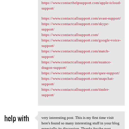
https://www.contacthelpsupport.com/apple-icloud-
support/
https://www.contactcallsupport.com/avast-support/
https://www.contactcallsupport.com/skype-
support/
https://www.contactcallsupport.com/
https://www.contactcallsupport.com/google-voice-
support/
https://www.contactcallsupport.com/match-
support/
https://www.contactcallsupport.com/nuance-
dragon-support/
https://www.contactcallsupport.com/qsee-support/
https://www.contactcallsupport.com/snapchat-
support/
https://www.contactcallsupport.com/tinder-
support/
help with
​very interesting post. This is my first time visit
​very interesting post. This
here's found so many interesting stuff in your blog
especially its discussion. Thanks for the post.