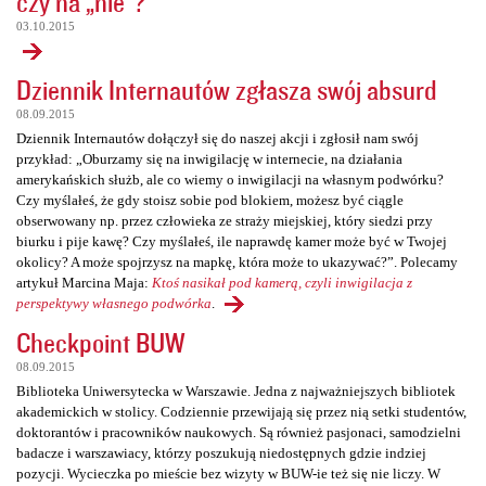
czy na „nie”?
03.10.2015
Dziennik Internautów zgłasza swój absurd
08.09.2015
Dziennik Internautów dołączył się do naszej akcji i zgłosił nam swój
przykład: „Oburzamy się na inwigilację w internecie, na działania
amerykańskich służb, ale co wiemy o inwigilacji na własnym podwórku?
Czy myślałeś, że gdy stoisz sobie pod blokiem, możesz być ciągle
obserwowany np. przez człowieka ze straży miejskiej, który siedzi przy
biurku i pije kawę? Czy myślałeś, ile naprawdę kamer może być w Twojej
okolicy? A może spojrzysz na mapkę, która może to ukazywać?”. Polecamy
artykuł Marcina Maja:
Ktoś nasikał pod kamerą, czyli inwigilacja z
perspektywy własnego podwórka
.
Checkpoint BUW
08.09.2015
Biblioteka Uniwersytecka w Warszawie. Jedna z najważniejszych bibliotek
akademickich w stolicy. Codziennie przewijają się przez nią setki studentów,
doktorantów i pracowników naukowych. Są również pasjonaci, samodzielni
badacze i warszawiacy, którzy poszukują niedostępnych gdzie indziej
pozycji. Wycieczka po mieście bez wizyty w BUW-ie też się nie liczy. W