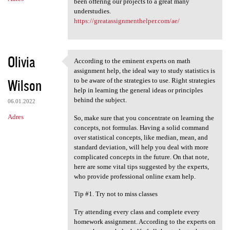
been offering our projects to a great many
understudies.
https://greatassignmenthelper.com/ae/
Olivia
According to the eminent experts on math
According to the eminent
assignment help, the ideal way to study statistics is
Wilson
to be aware of the strategies to use. Right strategies
help in learning the general ideas or principles
behind the subject.
06.01.2022
Adres
So, make sure that you concentrate on learning the
concepts, not formulas. Having a solid command
over statistical concepts, like median, mean, and
standard deviation, will help you deal with more
complicated concepts in the future. On that note,
here are some vital tips suggested by the experts,
who provide professional online exam help.
Tip #1. Try not to miss classes
Try attending every class and complete every
homework assignment. According to the experts on