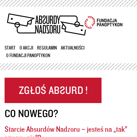
Przejdź
do
treści
START
O AKCJI
REGULAMIN
AKTUALNOŚCI
O FUNDACJI PANOPTYKON
CO NOWEGO?
Starcie Absurdów Nadzoru – jesteś na „tak”