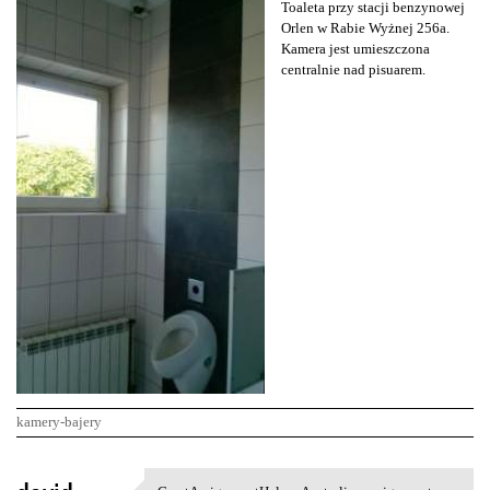
Toaleta przy stacji benzynowej
Orlen w Rabie Wyżnej 256a.
Kamera jest umieszczona
centralnie nad pisuarem.
kamery-bajery
K