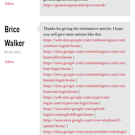
Adres
https://greatassignmenthelper.com/uk/
Brice
Thanks for giving the informative articles. I hope
Thanks for giving the
you will give more articles like this.
Walker
https://web.sites.google.com/coinbaseloginn.com/
coinbase-loginn/home
|
https://sites.google.com/coinbaseloginn.com/coin
03.01.2022
basewallets/home
|
Adres
https://sites.google.com/coinbaseloginn.com/coin
base-login/home
|
https://sites.google.com/coinbaseloginn.com/coin
baseprologin/home
|
https://sites.google.com/coinbaseloginn.com/coin
basecom-login/home
|
https://web.sites.google.com/cryptocom-
login.com/cryptocom-login/home
|
https://www.sites.google.com/uphold-
logins.com/upholdlogin/home
|
https://www.sites.google.com/view/windows11-
update/home/
|
https://sites.google.com/cryptouswallet.com/dogec