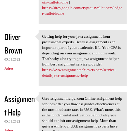
oin-wallet/home
|
https://sites.google.com/cryptouswallet.com/ledge
r-wallet/home
Oliver
Getting help for your java assignment from
Getting help for your java
professional experts. Because assignment is an
Brown
important part of your academics life. Your GPA is
depending on your assignment and homework.
That's why also try to get java assignment helper
03.01.2022
from best assignment service provider.
Adres
https://www.assignmentachievers.com/service-
detail/java+assignment+help
Assignmen
Greatssignmenthelper.com Online assignment help
Greatssignmenthelper.com
services offer you flawless grades effectiveness at
t Help
the most moderate rates in UAE. What's more, this
is the fundamental motivation behind why you
should exploit our assignment help. More than
05.01.2022
quite a while, our UAE assignment experts have
Adres