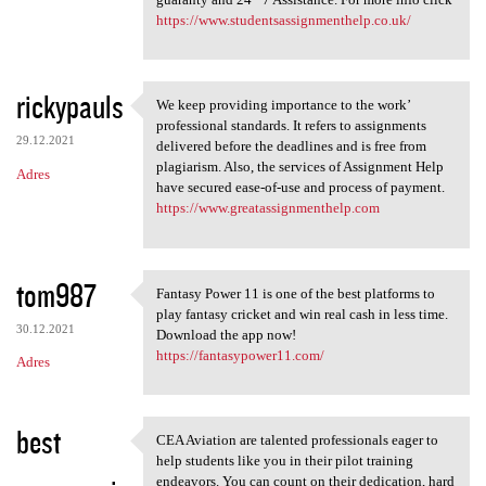
https://www.studentsassignmenthelp.co.uk/
rickypauls
We keep providing importance to the work’
We keep providing importance
professional standards. It refers to assignments
29.12.2021
delivered before the deadlines and is free from
plagiarism. Also, the services of Assignment Help
Adres
have secured ease-of-use and process of payment.
https://www.greatassignmenthelp.com
tom987
Fantasy Power 11 is one of the best platforms to
Fantasy Power 11 is one of
play fantasy cricket and win real cash in less time.
30.12.2021
Download the app now!
https://fantasypower11.com/
Adres
best
CEA Aviation are talented professionals eager to
CEA Aviation are talented
help students like you in their pilot training
endeavors. You can count on their dedication, hard