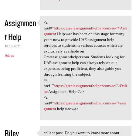
Assignmen
<a
<a href="https:/
href="
https://greatassignmenthelper.com/ae/">Assi
t Help
gnment
Help</a> has been on this stage for many
years now to provide UAE assignment help
services to students in various courses which are
18.12.2021
exclusively available on
Adres
Greatassignmenthelper.com. Students looking for
UAE assignment help can always rely on our
experts as being proficient, they also guide you
through learning the subject.
<a
href="
https://greatassignmenthelper.com/ae/">Onli
ne
Assignment Help</a>
<a
href="
https://greatassignmenthelper.com/ae/">assi
gnment
help uae</a>
Riley
cellent post. Do you want to know more about