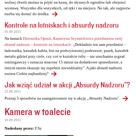
wolnej chwili można tu pójść na kawę, do słynnych ogrodów lub obejrzeć
wystawę. Wszystko dla wszystkich, od ręki i na miejscu. No tak, ale najpierw
trzeba się dostać do środka.
Kontrole na lotniskach i absurdy nadzoru
01.09.2015
Na łamach
Dziennika Opinii, Katarzyna Szymielewicz przedstawia swój
absurd nadzoru – kontrole na lotniskach
: „Dokładnie ten sam przedmiot –
ładowarka, kawałek kabla, but na podwyższonej podeszwie, pasek, kawałek
metalu gdzieś przy ciele, czy coś w kształcie tuby – raz uruchamia sygnał
ostrzegawczy i oznacza stracone 15 minut na dodatkowe sprawdzenie, a
innym razem okazuje się zupełnie niewidzialny”. A jaki absurd nadzoru
uwiera Ciebie najbardziej?
Jak wziąć udział w akcji „Absurdy Nadzoru"?
25.08.2015
Poznaj 5 sposobów na zaangażowanie się w akcję „Absurdy Nadzoru".
Kamera w toalecie
10.09.2015
Nadesłany przez:
F.Sz