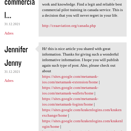
commercia
work and knowledge. Find a legit and reliable best
commercial pilot training in canada service. This is
l...
a decision that you will never regret in your life.
31.12.2021
http://ceaaviation.org/canada.php
Adres
Jennifer
Hi! this is nice article you shared with great
Hi! this is nice article you
information. Thanks for giving such a wonderful
Jenny
informative information. I hope you will publish
again such type of post. Also, please check out
about
31.12.2021
https://sites.google.com/metamask-
Adres
ios.com/metamask-extension/home
|
https://sites.google.com/metamask-
ios.com/metamask-wallets/home
|
https://sites.google.com/metamask-
ios.com/metamask-loginn/home
|
https://sites.google.com/krakenlogins.com/kraken
exchange/home
|
https://sites.google.com/krakenlogins.com/krakenl
ogin/home
|