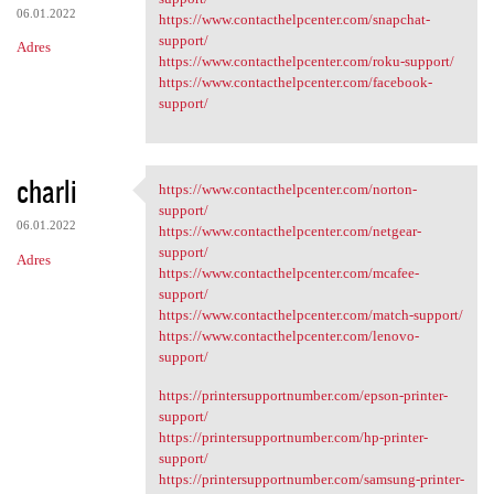
06.01.2022
https://www.contacthelpcenter.com/snapchat-
support/
Adres
https://www.contacthelpcenter.com/roku-support/
https://www.contacthelpcenter.com/facebook-
support/
charli
https://www.contacthelpcenter.com/norton-
https://www.contacthelpcenter
support/
06.01.2022
https://www.contacthelpcenter.com/netgear-
support/
Adres
https://www.contacthelpcenter.com/mcafee-
support/
https://www.contacthelpcenter.com/match-support/
https://www.contacthelpcenter.com/lenovo-
support/
https://printersupportnumber.com/epson-printer-
support/
https://printersupportnumber.com/hp-printer-
support/
https://printersupportnumber.com/samsung-printer-