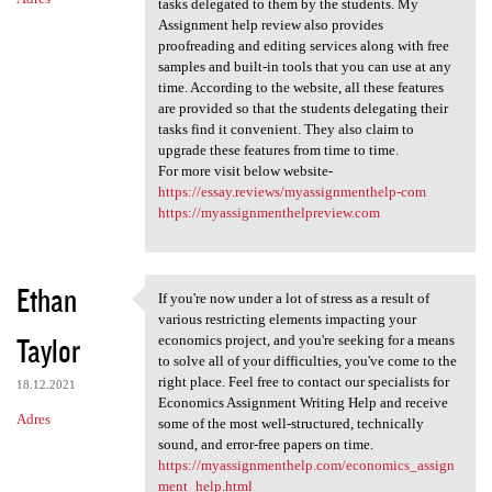
tasks delegated to them by the students. My
Assignment help review also provides
proofreading and editing services along with free
samples and built-in tools that you can use at any
time. According to the website, all these features
are provided so that the students delegating their
tasks find it convenient. They also claim to
upgrade these features from time to time.
For more visit below website-
https://essay.reviews/myassignmenthelp-com
https://myassignmenthelpreview.com
Ethan
If you're now under a lot of stress as a result of
If you're now under a lot of
various restricting elements impacting your
Taylor
economics project, and you're seeking for a means
to solve all of your difficulties, you've come to the
right place. Feel free to contact our specialists for
18.12.2021
Economics Assignment Writing Help and receive
Adres
some of the most well-structured, technically
sound, and error-free papers on time.
https://myassignmenthelp.com/economics_assign
ment_help.html