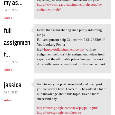
my as...
https://www.singaporeassignmenthelp.com/my-
assignment-help/
06.01.2022
Adres
full
Hello, thanks for sharing such pretty informing
Hello, thanks for sharing
blogs
assignmen
Full assignment help Call us +44-7451282508 If
You Looking For <a
href=
https://fullassignment.co.uk/
>online
t...
assignment help</a> Get assignment helper from
experts at the affordable prices You get the work
07.01.2022
done with various benefits at the best market cost.
Adres
jassica
Nice to see your post. Wonderful and deep post
Nice to see your post.
you’ve written here. That’s truly has added a lot to
08.01.2022
our knowledge about this topic. Have a more
successful day.
Adres
https://sites.google.com/view/paypallogini/
https://sites.google.com/how-to-