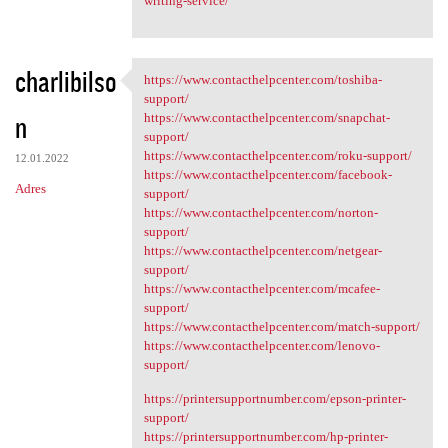
writing-service/
charlibilso
https://www.contacthelpcenter.com/toshiba-
https://www.contacthelpcenter
support/
n
https://www.contacthelpcenter.com/snapchat-
support/
https://www.contacthelpcenter.com/roku-support/
12.01.2022
https://www.contacthelpcenter.com/facebook-
Adres
support/
https://www.contacthelpcenter.com/norton-
support/
https://www.contacthelpcenter.com/netgear-
support/
https://www.contacthelpcenter.com/mcafee-
support/
https://www.contacthelpcenter.com/match-support/
https://www.contacthelpcenter.com/lenovo-
support/
https://printersupportnumber.com/epson-printer-
support/
https://printersupportnumber.com/hp-printer-