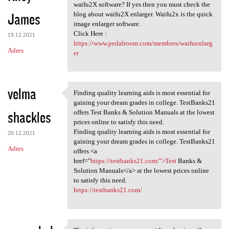
cellent post. Do you want to
waifu2X software? If yes then you must check the
James
blog about waifu2X enlarger. Waifu2x is the quick
image enlarger software.
Click Here :
19.12.2021
https://www.pedalroom.com/members/waifuenlarg
Adres
er
velma
Finding quality learning aids is most essential for
Finding quality learning aids
gaining your dream grades in college. TestBanks21
shackles
offers Test Banks & Solution Manuals at the lowest
prices online to satisfy this need.
Finding quality learning aids is most essential for
20.12.2021
gaining your dream grades in college. TestBanks21
Adres
offers <a
href="
https://testbanks21.com/">Test
Banks &
Solution Manuals</a> at the lowest prices online
to satisfy this need.
https://testbanks21.com/