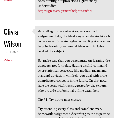
been offering our projects to a great many
understudies.
https://greatassignmenthelper.com/ae/
Olivia
According to the eminent experts on math
According to the eminent
assignment help, the ideal way to study statistics is
Wilson
to be aware of the strategies to use. Right strategies
help in learning the general ideas or principles
behind the subject.
06.01.2022
Adres
So, make sure that you concentrate on learning the
concepts, not formulas. Having a solid command
over statistical concepts, like median, mean, and
standard deviation, will help you deal with more
complicated concepts in the future. On that note,
here are some vital tips suggested by the experts,
who provide professional online exam help.
Tip #1. Try not to miss classes
Try attending every class and complete every
homework assignment. According to the experts on