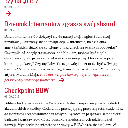
czy na „nie”?
03.10.2015
Dziennik Internautów zgłasza swój absurd
08.09.2015
Dziennik Internautów dołączył się do naszej akcji i zgłosił nam swój
przykład: „Oburzamy się na inwigilację w internecie, na działania
amerykańskich służb, ale co wiemy o inwigilacji na własnym podwórku?
Czy myślałeś, że gdy stoisz sobie pod blokiem, możesz być ciągle
obserwowany np. przez człowieka ze straży miejskiej, który siedzi przy
biurku i pije kawę? Czy myślałeś, ile naprawdę kamer może być w Twojej
okolicy? A może spojrzysz na mapkę, która może to ukazywać?”. Polecamy
artykuł Marcina Maja:
Ktoś nasikał pod kamerą, czyli inwigilacja z
perspektywy własnego podwórka
.
Checkpoint BUW
08.09.2015
Biblioteka Uniwersytecka w Warszawie. Jedna z najważniejszych bibliotek
akademickich w stolicy. Codziennie przewijają się przez nią setki studentów,
doktorantów i pracowników naukowych. Są również pasjonaci, samodzielni
badacze i warszawiacy, którzy poszukują niedostępnych gdzie indziej
pozycji. Wycieczka po mieście bez wizyty w BUW-ie też się nie liczy. W