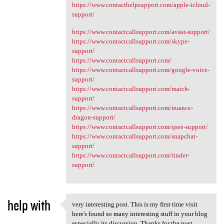
https://www.contacthelpsupport.com/apple-icloud-
support/
https://www.contactcallsupport.com/avast-support/
https://www.contactcallsupport.com/skype-
support/
https://www.contactcallsupport.com/
https://www.contactcallsupport.com/google-voice-
support/
https://www.contactcallsupport.com/match-
support/
https://www.contactcallsupport.com/nuance-
dragon-support/
https://www.contactcallsupport.com/qsee-support/
https://www.contactcallsupport.com/snapchat-
support/
https://www.contactcallsupport.com/tinder-
support/
help with
​very interesting post. This is my first time visit
​very interesting post. This
here's found so many interesting stuff in your blog
especially its discussion. Thanks for the post.