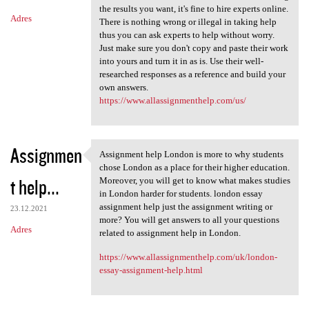
the results you want, it's fine to hire experts online.
Adres
There is nothing wrong or illegal in taking help
thus you can ask experts to help without worry.
Just make sure you don't copy and paste their work
into yours and turn it in as is. Use their well-
researched responses as a reference and build your
own answers.
https://www.allassignmenthelp.com/us/
Assignmen
Assignment help London is more to why students
Assignment help London is
chose London as a place for their higher education.
t help...
Moreover, you will get to know what makes studies
in London harder for students. london essay
assignment help just the assignment writing or
23.12.2021
more? You will get answers to all your questions
Adres
related to assignment help in London.
https://www.allassignmenthelp.com/uk/london-
essay-assignment-help.html