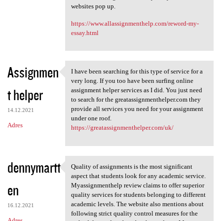
websites pop up.
https://www.allassignmenthelp.com/reword-my-
essay.html
Assignmen
I have been searching for this type of service for a
I have been searching for
very long. If you too have been surfing online
t helper
assignment helper services as I did. You just need
to search for the greatassignmenthelper.com they
provide all services you need for your assignment
14.12.2021
under one roof.
Adres
https://greatassignmenthelper.com/uk/
dennymartt
Quality of assignments is the most significant
Quality of assignments is the
aspect that students look for any academic service.
en
Myassignmenthelp review claims to offer superior
quality services for students belonging to different
academic levels. The website also mentions about
16.12.2021
following strict quality control measures for the
Adres