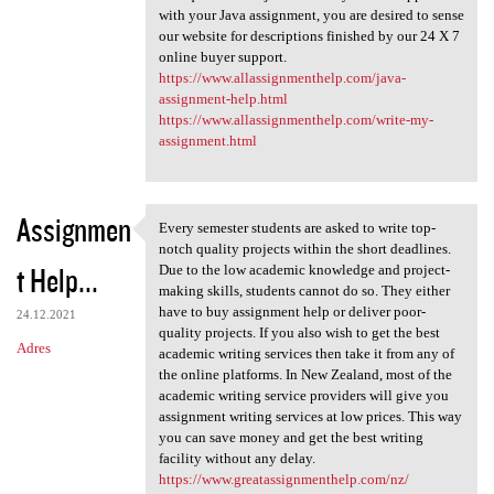
with your Java assignment, you are desired to sense
our website for descriptions finished by our 24 X 7
online buyer support.
https://www.allassignmenthelp.com/java-
assignment-help.html
https://www.allassignmenthelp.com/write-my-
assignment.html
Assignmen
Every semester students are asked to write top-
Every semester students are
notch quality projects within the short deadlines.
t Help...
Due to the low academic knowledge and project-
making skills, students cannot do so. They either
have to buy assignment help or deliver poor-
24.12.2021
quality projects. If you also wish to get the best
Adres
academic writing services then take it from any of
the online platforms. In New Zealand, most of the
academic writing service providers will give you
assignment writing services at low prices. This way
you can save money and get the best writing
facility without any delay.
https://www.greatassignmenthelp.com/nz/