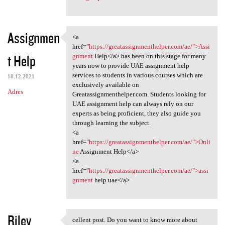
Assignmen
<a
<a href="https:/
href="
https://greatassignmenthelper.com/ae/">Assi
t Help
gnment
Help</a> has been on this stage for many
years now to provide UAE assignment help
services to students in various courses which are
18.12.2021
exclusively available on
Adres
Greatassignmenthelper.com. Students looking for
UAE assignment help can always rely on our
experts as being proficient, they also guide you
through learning the subject.
<a
href="
https://greatassignmenthelper.com/ae/">Onli
ne
Assignment Help</a>
<a
href="
https://greatassignmenthelper.com/ae/">assi
gnment
help uae</a>
Riley
cellent post. Do you want to know more about