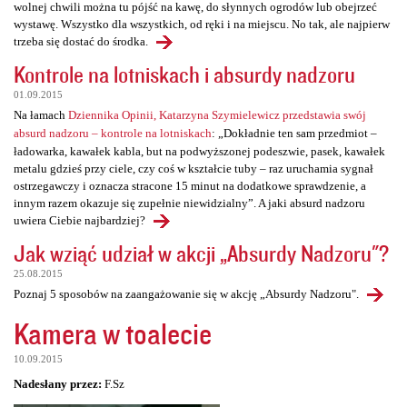
wolnej chwili można tu pójść na kawę, do słynnych ogrodów lub obejrzeć
wystawę. Wszystko dla wszystkich, od ręki i na miejscu. No tak, ale najpierw
trzeba się dostać do środka.
Kontrole na lotniskach i absurdy nadzoru
01.09.2015
Na łamach
Dziennika Opinii, Katarzyna Szymielewicz przedstawia swój
absurd nadzoru – kontrole na lotniskach
: „Dokładnie ten sam przedmiot –
ładowarka, kawałek kabla, but na podwyższonej podeszwie, pasek, kawałek
metalu gdzieś przy ciele, czy coś w kształcie tuby – raz uruchamia sygnał
ostrzegawczy i oznacza stracone 15 minut na dodatkowe sprawdzenie, a
innym razem okazuje się zupełnie niewidzialny”. A jaki absurd nadzoru
uwiera Ciebie najbardziej?
Jak wziąć udział w akcji „Absurdy Nadzoru"?
25.08.2015
Poznaj 5 sposobów na zaangażowanie się w akcję „Absurdy Nadzoru".
Kamera w toalecie
10.09.2015
Nadesłany przez:
F.Sz