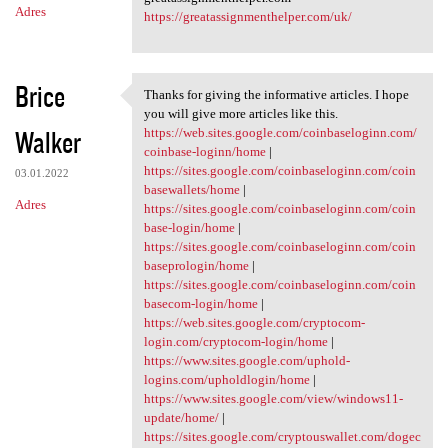
Adres
https://greatassignmenthelper.com/uk/
Brice
Thanks for giving the informative articles. I hope
Thanks for giving the
you will give more articles like this.
Walker
https://web.sites.google.com/coinbaseloginn.com/
coinbase-loginn/home
|
https://sites.google.com/coinbaseloginn.com/coin
03.01.2022
basewallets/home
|
Adres
https://sites.google.com/coinbaseloginn.com/coin
base-login/home
|
https://sites.google.com/coinbaseloginn.com/coin
baseprologin/home
|
https://sites.google.com/coinbaseloginn.com/coin
basecom-login/home
|
https://web.sites.google.com/cryptocom-
login.com/cryptocom-login/home
|
https://www.sites.google.com/uphold-
logins.com/upholdlogin/home
|
https://www.sites.google.com/view/windows11-
update/home/
|
https://sites.google.com/cryptouswallet.com/dogec