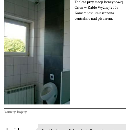
Toaleta przy stacji benzynowej
Orlen w Rabie Wyżnej 256a.
Kamera jest umieszczona
centralnie nad pisuarem.
kamery-bajery
K