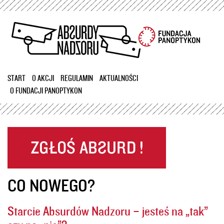
Przejdź
do
treści
START
O AKCJI
REGULAMIN
AKTUALNOŚCI
O FUNDACJI PANOPTYKON
CO NOWEGO?
Starcie Absurdów Nadzoru – jesteś na „tak”