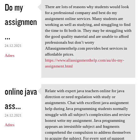
Do my
There are lots of reasons why students would look
There are lots of reasons why
for a professional company and best do my
assignmen
assignment online services. Many students are
working as well as studying, and struggling to find
the time to fit both in. They may be struggling with
...
the good quality material and are unable to afford
professionals but don’t worry
24.12.2021
Allassignmenthelp.com provides best services in
affordable prices.
Adres
https://www.allassignmenthelp.com/au/do-my-
assignment.html
online java
Relate with expert java teachers online for java
Relate with expert java
direction or need regulation with study or
ass...
assignments. Chat with excellent java assignment
help during Java programming students normally
struggle with all subject’s complexities and review
24.12.2021
honest write my assignment. Java programming
Adres
appears an irresistible subject and fragments
comprehend the compulsion to address themselves
to acquire the subject. For every sort of support