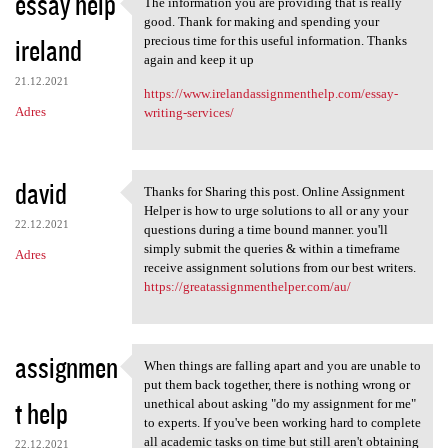
essay help
The information you are providing that is really
The information you are
good. Thank for making and spending your
ireland
precious time for this useful information. Thanks
again and keep it up
21.12.2021
https://www.irelandassignmenthelp.com/essay-
Adres
writing-services/
david
Thanks for Sharing this post. Online Assignment
Thanks for Sharing this post.
Helper is how to urge solutions to all or any your
22.12.2021
questions during a time bound manner. you'll
simply submit the queries & within a timeframe
Adres
receive assignment solutions from our best writers.
https://greatassignmenthelper.com/au/
assignmen
When things are falling apart and you are unable to
When things are falling apart
put them back together, there is nothing wrong or
t help
unethical about asking "do my assignment for me"
to experts. If you've been working hard to complete
all academic tasks on time but still aren't obtaining
22.12.2021