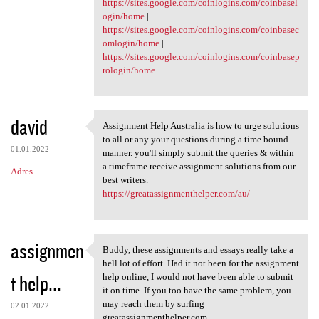
https://sites.google.com/coinlogins.com/coinbasel
ogin/home
|
https://sites.google.com/coinlogins.com/coinbasec
omlogin/home
|
https://sites.google.com/coinlogins.com/coinbasep
rologin/home
david
Assignment Help Australia is how to urge solutions
Assignment Help Australia is
to all or any your questions during a time bound
01.01.2022
manner. you'll simply submit the queries & within
a timeframe receive assignment solutions from our
Adres
best writers.
https://greatassignmenthelper.com/au/
assignmen
Buddy, these assignments and essays really take a
Buddy, these assignments and
hell lot of effort. Had it not been for the assignment
t help...
help online, I would not have been able to submit
it on time. If you too have the same problem, you
may reach them by surfing
02.01.2022
greatassignmenthelper.com