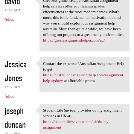
david
GreatAssignmentHelper Australian assignment
GreatAssignmentHelper
o
help services offer you flawless grades
11.12.2021
m
effectiveness at the most moderate rates. What's
more, this is the fundamental motivation behind
Adres
e
why you should exploit our assignment help
n
australia. More than quite a while, we have been
offering our projects to a great many understudies.
t
https://greatassignmenthelper.com/au/
a
r
Jessica
z
Contact the experts of Australian Assignment Help
Contact the experts of
to get
e
Jones
https://australianassignmenthelp.com/assignment-
help-sydney
at affordable prices.
12.12.2021
Adres
joseph
Student Life Saviour provides do my assignment
Student Life Saviour provides
services in UK at:
duncan
https://studentlifesaviour.com/uk/do-my-
assignment
12.12.2021