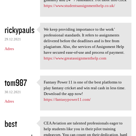
https://www.studentsassignmenthelp.co.uk/
rickypauls
We keep providing importance to the work’
We keep providing importance
professional standards. It refers to assignments
29.12.2021
delivered before the deadlines and is free from
plagiarism. Also, the services of Assignment Help
Adres
have secured ease-of-use and process of payment.
https://www.greatassignmenthelp.com
tom987
Fantasy Power 11 is one of the best platforms to
Fantasy Power 11 is one of
play fantasy cricket and win real cash in less time.
30.12.2021
Download the app now!
https://fantasypower11.com/
Adres
best
CEA Aviation are talented professionals eager to
CEA Aviation are talented
help students like you in their pilot training
endeavors. You can count on their dedication, hard