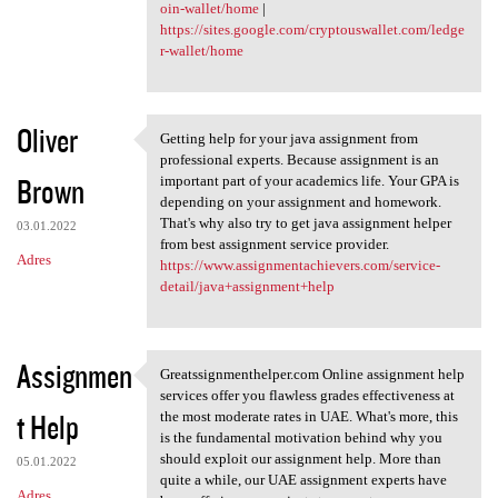
oin-wallet/home
|
https://sites.google.com/cryptouswallet.com/ledge
r-wallet/home
Oliver
Getting help for your java assignment from
Getting help for your java
professional experts. Because assignment is an
Brown
important part of your academics life. Your GPA is
depending on your assignment and homework.
That's why also try to get java assignment helper
03.01.2022
from best assignment service provider.
Adres
https://www.assignmentachievers.com/service-
detail/java+assignment+help
Assignmen
Greatssignmenthelper.com Online assignment help
Greatssignmenthelper.com
services offer you flawless grades effectiveness at
t Help
the most moderate rates in UAE. What's more, this
is the fundamental motivation behind why you
should exploit our assignment help. More than
05.01.2022
quite a while, our UAE assignment experts have
Adres