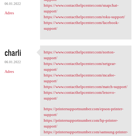
06.01.2022
https://www.contacthelpcenter.com/snapchat-
support/
Adres
https://www.contacthelpcenter.com/roku-support/
https://www.contacthelpcenter.com/facebook-
support/
charli
https://www.contacthelpcenter.com/norton-
https://www.contacthelpcenter
support/
06.01.2022
https://www.contacthelpcenter.com/netgear-
support/
Adres
https://www.contacthelpcenter.com/mcafee-
support/
https://www.contacthelpcenter.com/match-support/
https://www.contacthelpcenter.com/lenovo-
support/
https://printersupportnumber.com/epson-printer-
support/
https://printersupportnumber.com/hp-printer-
support/
https://printersupportnumber.com/samsung-printer-