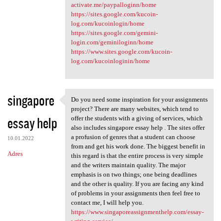
activate.me/paypalloginn/home
https://sites.google.com/kucoin-
log.com/kucoinlogin/home
https://sites.google.com/gemini-
login.com/geminiloginn/home
https://www.sites.google.com/kucoin-
log.com/kucoinloginin/home
singapore
Do you need some inspiration for your assignments
Do you need some inspiration
project? There are many websites, which tend to
essay help
offer the students with a giving of services, which
also includes singapore essay help . The sites offer
a profusion of genres that a student can choose
10.01.2022
from and get his work done. The biggest benefit in
Adres
this regard is that the entire process is very simple
and the writers maintain quality. The major
emphasis is on two things; one being deadlines
and the other is quality. If you are facing any kind
of problems in your assignments then feel free to
contact me, I will help you.
https://www.singaporeassignmenthelp.com/essay-