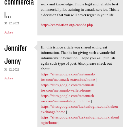
commercia
work and knowledge. Find a legit and reliable best
commercial pilot training in canada service. This is
l...
a decision that you will never regret in your life.
31.12.2021
http://ceaaviation.org/canada.php
Adres
Jennifer
Hi! this is nice article you shared with great
Hi! this is nice article you
information. Thanks for giving such a wonderful
Jenny
informative information. I hope you will publish
again such type of post. Also, please check out
about
31.12.2021
https://sites.google.com/metamask-
Adres
ios.com/metamask-extension/home
|
https://sites.google.com/metamask-
ios.com/metamask-wallets/home
|
https://sites.google.com/metamask-
ios.com/metamask-loginn/home
|
https://sites.google.com/krakenlogins.com/kraken
exchange/home
|
https://sites.google.com/krakenlogins.com/krakenl
ogin/home
|