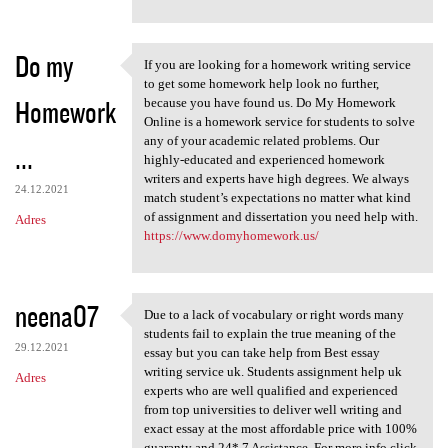
Do my
If you are looking for a homework writing service
If you are looking for a
to get some homework help look no further,
Homework
because you have found us. Do My Homework
Online is a homework service for students to solve
any of your academic related problems. Our
...
highly-educated and experienced homework
writers and experts have high degrees. We always
24.12.2021
match student’s expectations no matter what kind
of assignment and dissertation you need help with.
Adres
https://www.domyhomework.us/
neena07
Due to a lack of vocabulary or right words many
Due to a lack of vocabulary
students fail to explain the true meaning of the
29.12.2021
essay but you can take help from Best essay
writing service uk. Students assignment help uk
Adres
experts who are well qualified and experienced
from top universities to deliver well writing and
exact essay at the most affordable price with 100%
guaranty and 24* 7 Assistance. For more info click