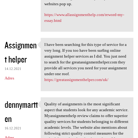
websites pop up.
https://www.allassignmenthelp.com/reword-my-
essay.html
Assignmen
I have been searching for this type of service for a
I have been searching for
very long. If you too have been surfing online
t helper
assignment helper services as I did. You just need
to search for the greatassignmenthelper.com they
provide all services you need for your assignment
14.12.2021
under one roof.
Adres
https://greatassignmenthelper.com/uk/
dennymartt
Quality of assignments is the most significant
Quality of assignments is the
aspect that students look for any academic service.
en
Myassignmenthelp review claims to offer superior
quality services for students belonging to different
academic levels. The website also mentions about
16.12.2021
following strict quality control measures for the
Adres