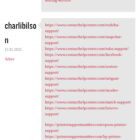
writing-service/
charlibilso
https://www.contacthelpcenter.com/toshiba-
https://www.contacthelpcenter
support/
n
https://www.contacthelpcenter.com/snapchat-
support/
https://www.contacthelpcenter.com/roku-support/
12.01.2022
https://www.contacthelpcenter.com/facebook-
Adres
support/
https://www.contacthelpcenter.com/norton-
support/
https://www.contacthelpcenter.com/netgear-
support/
https://www.contacthelpcenter.com/mcafee-
support/
https://www.contacthelpcenter.com/match-support/
https://www.contacthelpcenter.com/lenovo-
support/
https://printersupportnumber.com/epson-printer-
support/
https://printersupportnumber.com/hp-printer-