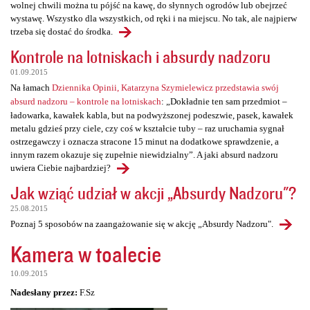
wolnej chwili można tu pójść na kawę, do słynnych ogrodów lub obejrzeć
wystawę. Wszystko dla wszystkich, od ręki i na miejscu. No tak, ale najpierw
trzeba się dostać do środka.
Kontrole na lotniskach i absurdy nadzoru
01.09.2015
Na łamach
Dziennika Opinii, Katarzyna Szymielewicz przedstawia swój
absurd nadzoru – kontrole na lotniskach
: „Dokładnie ten sam przedmiot –
ładowarka, kawałek kabla, but na podwyższonej podeszwie, pasek, kawałek
metalu gdzieś przy ciele, czy coś w kształcie tuby – raz uruchamia sygnał
ostrzegawczy i oznacza stracone 15 minut na dodatkowe sprawdzenie, a
innym razem okazuje się zupełnie niewidzialny”. A jaki absurd nadzoru
uwiera Ciebie najbardziej?
Jak wziąć udział w akcji „Absurdy Nadzoru"?
25.08.2015
Poznaj 5 sposobów na zaangażowanie się w akcję „Absurdy Nadzoru".
Kamera w toalecie
10.09.2015
Nadesłany przez:
F.Sz