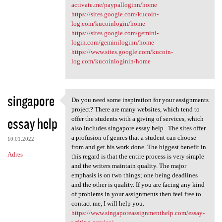
activate.me/paypalloginn/home
https://sites.google.com/kucoin-
log.com/kucoinlogin/home
https://sites.google.com/gemini-
login.com/geminiloginn/home
https://www.sites.google.com/kucoin-
log.com/kucoinloginin/home
singapore
Do you need some inspiration for your assignments
Do you need some inspiration
project? There are many websites, which tend to
essay help
offer the students with a giving of services, which
also includes singapore essay help . The sites offer
a profusion of genres that a student can choose
10.01.2022
from and get his work done. The biggest benefit in
Adres
this regard is that the entire process is very simple
and the writers maintain quality. The major
emphasis is on two things; one being deadlines
and the other is quality. If you are facing any kind
of problems in your assignments then feel free to
contact me, I will help you.
https://www.singaporeassignmenthelp.com/essay-