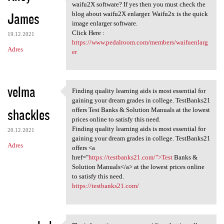
cellent post. Do you want to
waifu2X software? If yes then you must check the
James
blog about waifu2X enlarger. Waifu2x is the quick
image enlarger software.
Click Here :
19.12.2021
https://www.pedalroom.com/members/waifuenlarg
Adres
er
velma
Finding quality learning aids is most essential for
Finding quality learning aids
gaining your dream grades in college. TestBanks21
shackles
offers Test Banks & Solution Manuals at the lowest
prices online to satisfy this need.
Finding quality learning aids is most essential for
20.12.2021
gaining your dream grades in college. TestBanks21
Adres
offers <a
href="
https://testbanks21.com/">Test
Banks &
Solution Manuals</a> at the lowest prices online
to satisfy this need.
https://testbanks21.com/