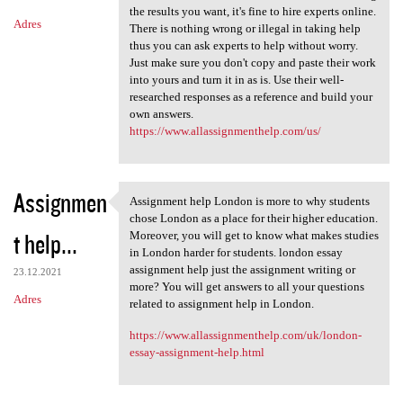
the results you want, it's fine to hire experts online.
Adres
There is nothing wrong or illegal in taking help
thus you can ask experts to help without worry.
Just make sure you don't copy and paste their work
into yours and turn it in as is. Use their well-
researched responses as a reference and build your
own answers.
https://www.allassignmenthelp.com/us/
Assignmen
Assignment help London is more to why students
Assignment help London is
chose London as a place for their higher education.
t help...
Moreover, you will get to know what makes studies
in London harder for students. london essay
assignment help just the assignment writing or
23.12.2021
more? You will get answers to all your questions
Adres
related to assignment help in London.
https://www.allassignmenthelp.com/uk/london-
essay-assignment-help.html