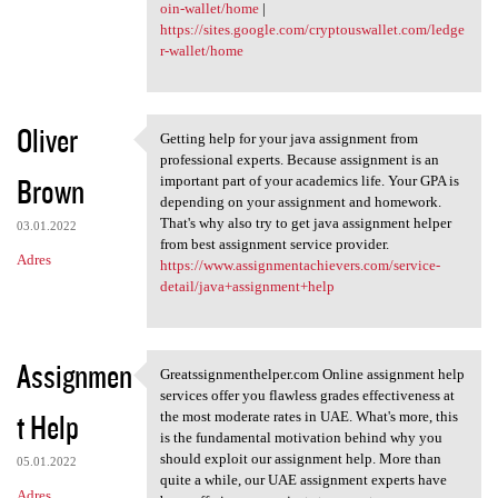
oin-wallet/home
|
https://sites.google.com/cryptouswallet.com/ledge
r-wallet/home
Oliver
Getting help for your java assignment from
Getting help for your java
professional experts. Because assignment is an
Brown
important part of your academics life. Your GPA is
depending on your assignment and homework.
That's why also try to get java assignment helper
03.01.2022
from best assignment service provider.
Adres
https://www.assignmentachievers.com/service-
detail/java+assignment+help
Assignmen
Greatssignmenthelper.com Online assignment help
Greatssignmenthelper.com
services offer you flawless grades effectiveness at
t Help
the most moderate rates in UAE. What's more, this
is the fundamental motivation behind why you
should exploit our assignment help. More than
05.01.2022
quite a while, our UAE assignment experts have
Adres