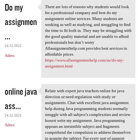
Do my
There are lots of reasons why students would look
There are lots of reasons why
for a professional company and best do my
assignmen
assignment online services. Many students are
working as well as studying, and struggling to find
the time to fit both in. They may be struggling with
...
the good quality material and are unable to afford
professionals but don’t worry
24.12.2021
Allassignmenthelp.com provides best services in
affordable prices.
Adres
https://www.allassignmenthelp.com/au/do-my-
assignment.html
online java
Relate with expert java teachers online for java
Relate with expert java
direction or need regulation with study or
ass...
assignments. Chat with excellent java assignment
help during Java programming students normally
struggle with all subject’s complexities and review
24.12.2021
honest write my assignment. Java programming
Adres
appears an irresistible subject and fragments
comprehend the compulsion to address themselves
to acquire the subject. For every sort of support