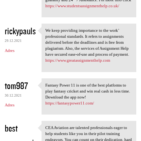
https://www.studentsassignmenthelp.co.uk/
rickypauls
We keep providing importance to the work’
We keep providing importance
professional standards. It refers to assignments
29.12.2021
delivered before the deadlines and is free from
plagiarism. Also, the services of Assignment Help
Adres
have secured ease-of-use and process of payment.
https://www.greatassignmenthelp.com
tom987
Fantasy Power 11 is one of the best platforms to
Fantasy Power 11 is one of
play fantasy cricket and win real cash in less time.
30.12.2021
Download the app now!
https://fantasypower11.com/
Adres
best
CEA Aviation are talented professionals eager to
CEA Aviation are talented
help students like you in their pilot training
endeavors. You can count on their dedication, hard