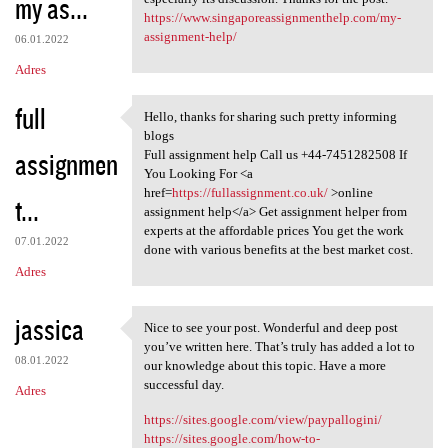
my as...
https://www.singaporeassignmenthelp.com/my-
assignment-help/
06.01.2022
Adres
full
Hello, thanks for sharing such pretty informing
Hello, thanks for sharing
blogs
assignmen
Full assignment help Call us +44-7451282508 If
You Looking For <a
href=
https://fullassignment.co.uk/
>online
t...
assignment help</a> Get assignment helper from
experts at the affordable prices You get the work
07.01.2022
done with various benefits at the best market cost.
Adres
jassica
Nice to see your post. Wonderful and deep post
Nice to see your post.
you’ve written here. That’s truly has added a lot to
08.01.2022
our knowledge about this topic. Have a more
successful day.
Adres
https://sites.google.com/view/paypallogini/
https://sites.google.com/how-to-