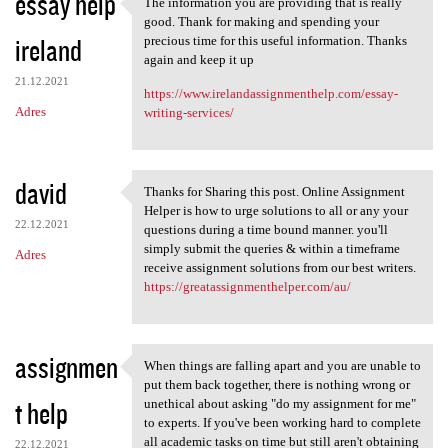
essay help
The information you are providing that is really
The information you are
good. Thank for making and spending your
ireland
precious time for this useful information. Thanks
again and keep it up
21.12.2021
https://www.irelandassignmenthelp.com/essay-
Adres
writing-services/
david
Thanks for Sharing this post. Online Assignment
Thanks for Sharing this post.
Helper is how to urge solutions to all or any your
22.12.2021
questions during a time bound manner. you'll
simply submit the queries & within a timeframe
Adres
receive assignment solutions from our best writers.
https://greatassignmenthelper.com/au/
assignmen
When things are falling apart and you are unable to
When things are falling apart
put them back together, there is nothing wrong or
t help
unethical about asking "do my assignment for me"
to experts. If you've been working hard to complete
all academic tasks on time but still aren't obtaining
22.12.2021