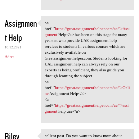
Assignmen
<a
<a href="https:/
href="
https://greatassignmenthelper.com/ae/">Assi
t Help
gnment
Help</a> has been on this stage for many
years now to provide UAE assignment help
services to students in various courses which are
18.12.2021
exclusively available on
Adres
Greatassignmenthelper.com. Students looking for
UAE assignment help can always rely on our
experts as being proficient, they also guide you
through learning the subject.
<a
href="
https://greatassignmenthelper.com/ae/">Onli
ne
Assignment Help</a>
<a
href="
https://greatassignmenthelper.com/ae/">assi
gnment
help uae</a>
Riley
cellent post. Do you want to know more about