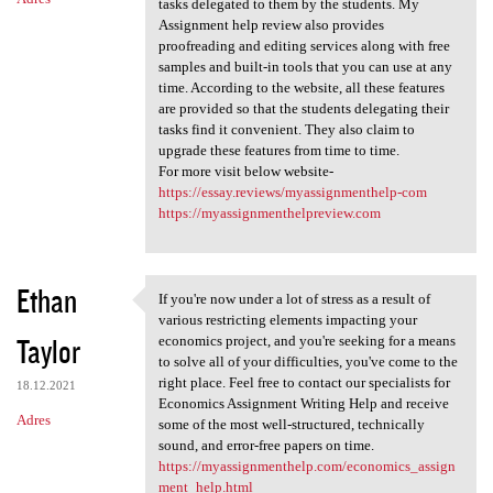
tasks delegated to them by the students. My
Assignment help review also provides
proofreading and editing services along with free
samples and built-in tools that you can use at any
time. According to the website, all these features
are provided so that the students delegating their
tasks find it convenient. They also claim to
upgrade these features from time to time.
For more visit below website-
https://essay.reviews/myassignmenthelp-com
https://myassignmenthelpreview.com
Ethan
If you're now under a lot of stress as a result of
If you're now under a lot of
various restricting elements impacting your
Taylor
economics project, and you're seeking for a means
to solve all of your difficulties, you've come to the
right place. Feel free to contact our specialists for
18.12.2021
Economics Assignment Writing Help and receive
Adres
some of the most well-structured, technically
sound, and error-free papers on time.
https://myassignmenthelp.com/economics_assign
ment_help.html