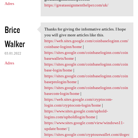
Adres
https://greatassignmenthelper.com/uk/
Brice
Thanks for giving the informative articles. I hope
Thanks for giving the
you will give more articles like this.
Walker
https://web.sites.google.com/coinbaseloginn.com/
coinbase-loginn/home
|
https://sites.google.com/coinbaseloginn.com/coin
03.01.2022
basewallets/home
|
Adres
https://sites.google.com/coinbaseloginn.com/coin
base-login/home
|
https://sites.google.com/coinbaseloginn.com/coin
baseprologin/home
|
https://sites.google.com/coinbaseloginn.com/coin
basecom-login/home
|
https://web.sites.google.com/cryptocom-
login.com/cryptocom-login/home
|
https://www.sites.google.com/uphold-
logins.com/upholdlogin/home
|
https://www.sites.google.com/view/windows11-
update/home/
|
https://sites.google.com/cryptouswallet.com/dogec