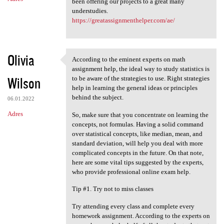
been offering our projects to a great many
understudies.
https://greatassignmenthelper.com/ae/
Olivia
According to the eminent experts on math
According to the eminent
assignment help, the ideal way to study statistics is
Wilson
to be aware of the strategies to use. Right strategies
help in learning the general ideas or principles
behind the subject.
06.01.2022
Adres
So, make sure that you concentrate on learning the
concepts, not formulas. Having a solid command
over statistical concepts, like median, mean, and
standard deviation, will help you deal with more
complicated concepts in the future. On that note,
here are some vital tips suggested by the experts,
who provide professional online exam help.
Tip #1. Try not to miss classes
Try attending every class and complete every
homework assignment. According to the experts on