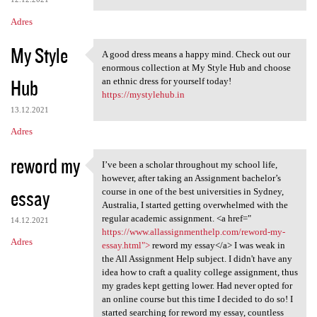
Adres
My Style
A good dress means a happy mind. Check out our
A good dress means a happy
enormous collection at My Style Hub and choose
Hub
an ethnic dress for yourself today!
https://mystylehub.in
13.12.2021
Adres
reword my
I’ve been a scholar throughout my school life,
I’ve been a scholar
however, after taking an Assignment bachelor’s
essay
course in one of the best universities in Sydney,
Australia, I started getting overwhelmed with the
regular academic assignment. <a href="
14.12.2021
https://www.allassignmenthelp.com/reword-my-
Adres
essay.html">
reword my essay</a> I was weak in
the All Assignment Help subject. I didn't have any
idea how to craft a quality college assignment, thus
my grades kept getting lower. Had never opted for
an online course but this time I decided to do so! I
started searching for reword my essay, countless