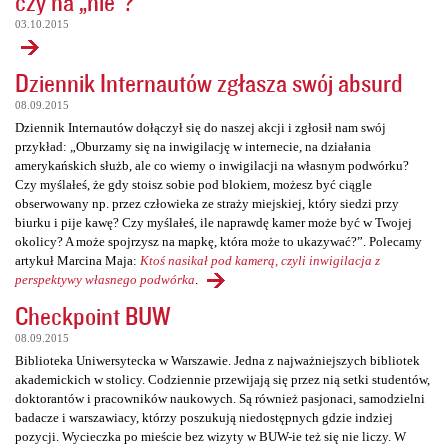
czy na „nie”?
03.10.2015
Dziennik Internautów zgłasza swój absurd
08.09.2015
Dziennik Internautów dołączył się do naszej akcji i zgłosił nam swój
przykład: „Oburzamy się na inwigilację w internecie, na działania
amerykańskich służb, ale co wiemy o inwigilacji na własnym podwórku?
Czy myślałeś, że gdy stoisz sobie pod blokiem, możesz być ciągle
obserwowany np. przez człowieka ze straży miejskiej, który siedzi przy
biurku i pije kawę? Czy myślałeś, ile naprawdę kamer może być w Twojej
okolicy? A może spojrzysz na mapkę, która może to ukazywać?”. Polecamy
artykuł Marcina Maja:
Ktoś nasikał pod kamerą, czyli inwigilacja z
perspektywy własnego podwórka
.
Checkpoint BUW
08.09.2015
Biblioteka Uniwersytecka w Warszawie. Jedna z najważniejszych bibliotek
akademickich w stolicy. Codziennie przewijają się przez nią setki studentów,
doktorantów i pracowników naukowych. Są również pasjonaci, samodzielni
badacze i warszawiacy, którzy poszukują niedostępnych gdzie indziej
pozycji. Wycieczka po mieście bez wizyty w BUW-ie też się nie liczy. W