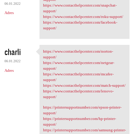
06.01.2022
https://www.contacthelpcenter.com/snapchat-
support/
Adres
https://www.contacthelpcenter.com/roku-support/
https://www.contacthelpcenter.com/facebook-
support/
charli
https://www.contacthelpcenter.com/norton-
https://www.contacthelpcenter
support/
06.01.2022
https://www.contacthelpcenter.com/netgear-
support/
Adres
https://www.contacthelpcenter.com/mcafee-
support/
https://www.contacthelpcenter.com/match-support/
https://www.contacthelpcenter.com/lenovo-
support/
https://printersupportnumber.com/epson-printer-
support/
https://printersupportnumber.com/hp-printer-
support/
https://printersupportnumber.com/samsung-printer-