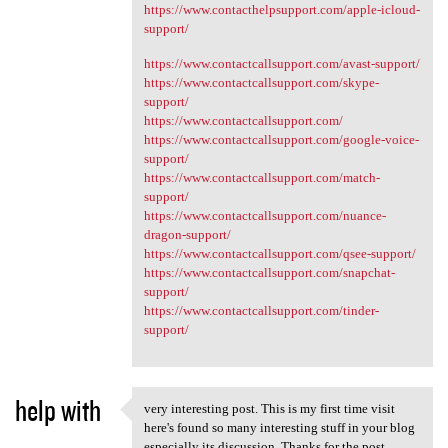
https://www.contacthelpsupport.com/apple-icloud-
support/
https://www.contactcallsupport.com/avast-support/
https://www.contactcallsupport.com/skype-
support/
https://www.contactcallsupport.com/
https://www.contactcallsupport.com/google-voice-
support/
https://www.contactcallsupport.com/match-
support/
https://www.contactcallsupport.com/nuance-
dragon-support/
https://www.contactcallsupport.com/qsee-support/
https://www.contactcallsupport.com/snapchat-
support/
https://www.contactcallsupport.com/tinder-
support/
help with
​very interesting post. This is my first time visit
​very interesting post. This
here's found so many interesting stuff in your blog
especially its discussion. Thanks for the post.