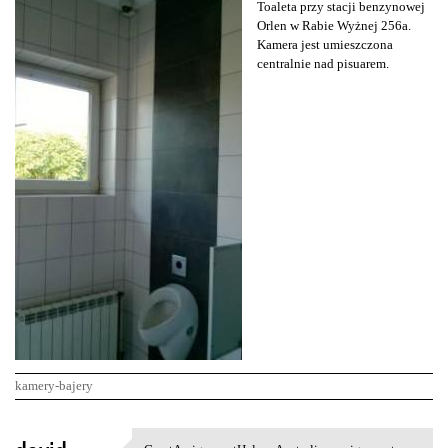
Toaleta przy stacji benzynowej
Orlen w Rabie Wyżnej 256a.
Kamera jest umieszczona
centralnie nad pisuarem.
kamery-bajery
K