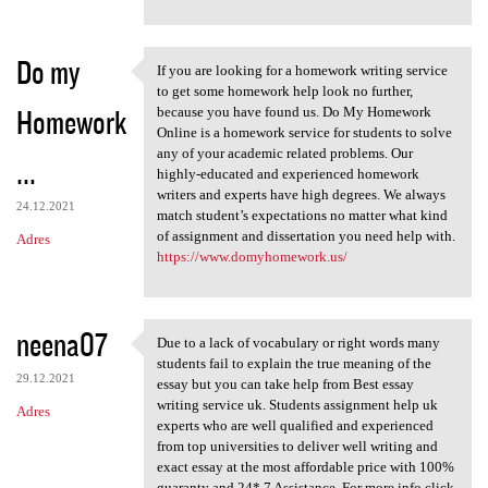
Do my
If you are looking for a homework writing service
If you are looking for a
to get some homework help look no further,
Homework
because you have found us. Do My Homework
Online is a homework service for students to solve
any of your academic related problems. Our
...
highly-educated and experienced homework
writers and experts have high degrees. We always
24.12.2021
match student’s expectations no matter what kind
of assignment and dissertation you need help with.
Adres
https://www.domyhomework.us/
neena07
Due to a lack of vocabulary or right words many
Due to a lack of vocabulary
students fail to explain the true meaning of the
29.12.2021
essay but you can take help from Best essay
writing service uk. Students assignment help uk
Adres
experts who are well qualified and experienced
from top universities to deliver well writing and
exact essay at the most affordable price with 100%
guaranty and 24* 7 Assistance. For more info click