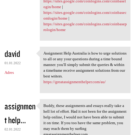
https://sites.google.com/coinlogins.com/coinbasel
ogin/home
|
https://sites.google.com/coinlogins.com/coinbasec
omlogin/home
|
https://sites.google.com/coinlogins.com/coinbasep
rologin/home
david
Assignment Help Australia is how to urge solutions
Assignment Help Australia is
to all or any your questions during a time bound
01.01.2022
manner. you'll simply submit the queries & within
a timeframe receive assignment solutions from our
Adres
best writers.
https://greatassignmenthelper.com/au/
assignmen
Buddy, these assignments and essays really take a
Buddy, these assignments and
hell lot of effort. Had it not been for the assignment
t help...
help online, I would not have been able to submit
it on time. If you too have the same problem, you
may reach them by surfing
02.01.2022
greatassignmenthelper.com