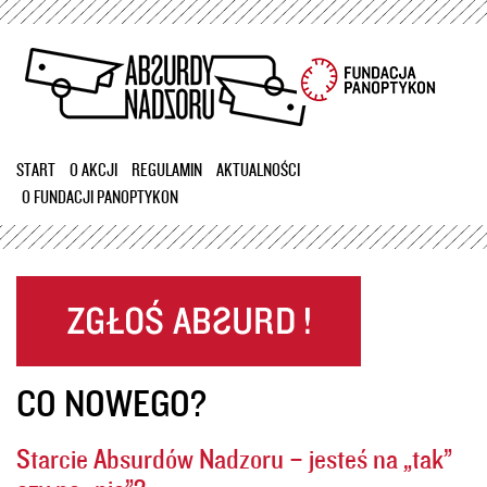
Przejdź
do
treści
START
O AKCJI
REGULAMIN
AKTUALNOŚCI
O FUNDACJI PANOPTYKON
CO NOWEGO?
Starcie Absurdów Nadzoru – jesteś na „tak”