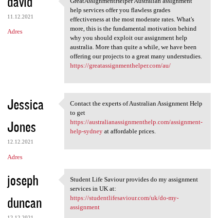
david
GreatAssignmentHelper Australian assignment
GreatAssignmentHelper
o
help services offer you flawless grades
11.12.2021
m
effectiveness at the most moderate rates. What's
more, this is the fundamental motivation behind
Adres
e
why you should exploit our assignment help
n
australia. More than quite a while, we have been
offering our projects to a great many understudies.
t
https://greatassignmenthelper.com/au/
a
r
Jessica
z
Contact the experts of Australian Assignment Help
Contact the experts of
to get
e
Jones
https://australianassignmenthelp.com/assignment-
help-sydney
at affordable prices.
12.12.2021
Adres
joseph
Student Life Saviour provides do my assignment
Student Life Saviour provides
services in UK at:
duncan
https://studentlifesaviour.com/uk/do-my-
assignment
12.12.2021