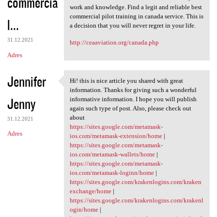
commercia
work and knowledge. Find a legit and reliable best
commercial pilot training in canada service. This is
l...
a decision that you will never regret in your life.
31.12.2021
http://ceaaviation.org/canada.php
Adres
Jennifer
Hi! this is nice article you shared with great
Hi! this is nice article you
information. Thanks for giving such a wonderful
Jenny
informative information. I hope you will publish
again such type of post. Also, please check out
about
31.12.2021
https://sites.google.com/metamask-
Adres
ios.com/metamask-extension/home
|
https://sites.google.com/metamask-
ios.com/metamask-wallets/home
|
https://sites.google.com/metamask-
ios.com/metamask-loginn/home
|
https://sites.google.com/krakenlogins.com/kraken
exchange/home
|
https://sites.google.com/krakenlogins.com/krakenl
ogin/home
|