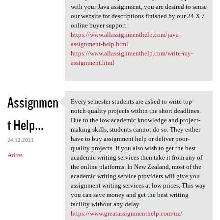
with your Java assignment, you are desired to sense
our website for descriptions finished by our 24 X 7
online buyer support.
https://www.allassignmenthelp.com/java-
assignment-help.html
https://www.allassignmenthelp.com/write-my-
assignment.html
Assignmen
Every semester students are asked to write top-
Every semester students are
notch quality projects within the short deadlines.
t Help...
Due to the low academic knowledge and project-
making skills, students cannot do so. They either
have to buy assignment help or deliver poor-
24.12.2021
quality projects. If you also wish to get the best
Adres
academic writing services then take it from any of
the online platforms. In New Zealand, most of the
academic writing service providers will give you
assignment writing services at low prices. This way
you can save money and get the best writing
facility without any delay.
https://www.greatassignmenthelp.com/nz/