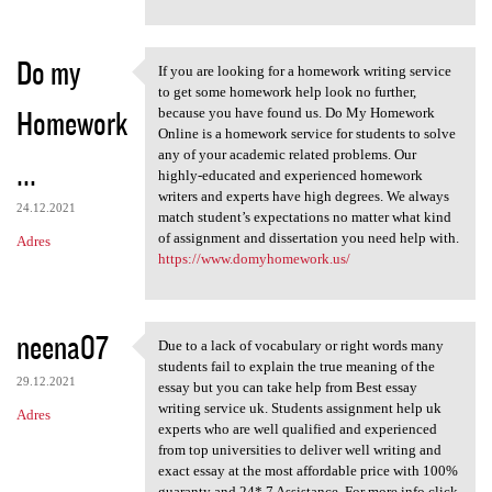
Do my
If you are looking for a homework writing service
If you are looking for a
to get some homework help look no further,
Homework
because you have found us. Do My Homework
Online is a homework service for students to solve
any of your academic related problems. Our
...
highly-educated and experienced homework
writers and experts have high degrees. We always
24.12.2021
match student’s expectations no matter what kind
of assignment and dissertation you need help with.
Adres
https://www.domyhomework.us/
neena07
Due to a lack of vocabulary or right words many
Due to a lack of vocabulary
students fail to explain the true meaning of the
29.12.2021
essay but you can take help from Best essay
writing service uk. Students assignment help uk
Adres
experts who are well qualified and experienced
from top universities to deliver well writing and
exact essay at the most affordable price with 100%
guaranty and 24* 7 Assistance. For more info click