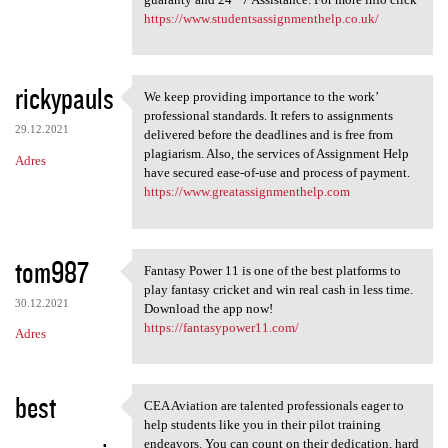
https://www.studentsassignmenthelp.co.uk/
rickypauls
We keep providing importance to the work’
We keep providing importance
professional standards. It refers to assignments
29.12.2021
delivered before the deadlines and is free from
plagiarism. Also, the services of Assignment Help
Adres
have secured ease-of-use and process of payment.
https://www.greatassignmenthelp.com
tom987
Fantasy Power 11 is one of the best platforms to
Fantasy Power 11 is one of
play fantasy cricket and win real cash in less time.
30.12.2021
Download the app now!
https://fantasypower11.com/
Adres
best
CEA Aviation are talented professionals eager to
CEA Aviation are talented
help students like you in their pilot training
endeavors. You can count on their dedication, hard