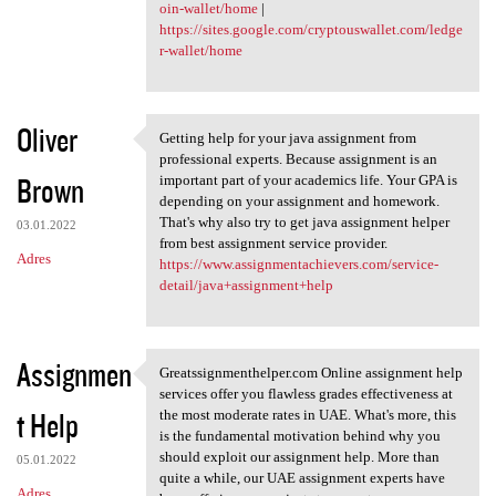
oin-wallet/home
|
https://sites.google.com/cryptouswallet.com/ledge
r-wallet/home
Oliver
Getting help for your java assignment from
Getting help for your java
professional experts. Because assignment is an
Brown
important part of your academics life. Your GPA is
depending on your assignment and homework.
That's why also try to get java assignment helper
03.01.2022
from best assignment service provider.
Adres
https://www.assignmentachievers.com/service-
detail/java+assignment+help
Assignmen
Greatssignmenthelper.com Online assignment help
Greatssignmenthelper.com
services offer you flawless grades effectiveness at
t Help
the most moderate rates in UAE. What's more, this
is the fundamental motivation behind why you
should exploit our assignment help. More than
05.01.2022
quite a while, our UAE assignment experts have
Adres