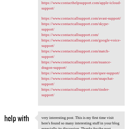
https://www.contacthelpsupport.com/apple-icloud-
support/
https://www.contactcallsupport.com/avast-support/
https://www.contactcallsupport.com/skype-
support/
https://www.contactcallsupport.com/
https://www.contactcallsupport.com/google-voice-
support/
https://www.contactcallsupport.com/match-
support/
https://www.contactcallsupport.com/nuance-
dragon-support/
https://www.contactcallsupport.com/qsee-support/
https://www.contactcallsupport.com/snapchat-
support/
https://www.contactcallsupport.com/tinder-
support/
help with
​very interesting post. This is my first time visit
​very interesting post. This
here's found so many interesting stuff in your blog
especially its discussion. Thanks for the post.