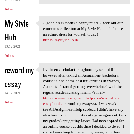
Adres
My Style
A good dress means a happy mind. Check out our
A good dress means a happy
enormous collection at My Style Hub and choose
Hub
an ethnic dress for yourself today!
https://mystylehub.in
13.12.2021
Adres
reword my
I’ve been a scholar throughout my school life,
I’ve been a scholar
however, after taking an Assignment bachelor’s
essay
course in one of the best universities in Sydney,
Australia, I started getting overwhelmed with the
regular academic assignment. <a href="
14.12.2021
https://www.allassignmenthelp.com/reword-my-
Adres
essay.html">
reword my essay</a> I was weak in
the All Assignment Help subject. I didn't have any
idea how to craft a quality college assignment, thus
my grades kept getting lower. Had never opted for
an online course but this time I decided to do so! I
started searching for reword my essay, countless