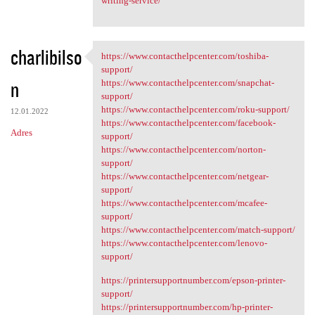
writing-service/
charlibilso
https://www.contacthelpcenter.com/toshiba-
https://www.contacthelpcenter
support/
n
https://www.contacthelpcenter.com/snapchat-
support/
https://www.contacthelpcenter.com/roku-support/
12.01.2022
https://www.contacthelpcenter.com/facebook-
Adres
support/
https://www.contacthelpcenter.com/norton-
support/
https://www.contacthelpcenter.com/netgear-
support/
https://www.contacthelpcenter.com/mcafee-
support/
https://www.contacthelpcenter.com/match-support/
https://www.contacthelpcenter.com/lenovo-
support/
https://printersupportnumber.com/epson-printer-
support/
https://printersupportnumber.com/hp-printer-