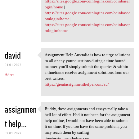
https://sites.google.com/coinlogins.com/coinbasel
ogin/home
|
https://sites.google.com/coinlogins.com/coinbasec
omlogin/home
|
https://sites.google.com/coinlogins.com/coinbasep
rologin/home
david
Assignment Help Australia is how to urge solutions
Assignment Help Australia is
to all or any your questions during a time bound
01.01.2022
manner. you'll simply submit the queries & within
a timeframe receive assignment solutions from our
Adres
best writers.
https://greatassignmenthelper.com/au/
assignmen
Buddy, these assignments and essays really take a
Buddy, these assignments and
hell lot of effort. Had it not been for the assignment
t help...
help online, I would not have been able to submit
it on time. If you too have the same problem, you
may reach them by surfing
02.01.2022
greatassignmenthelper.com