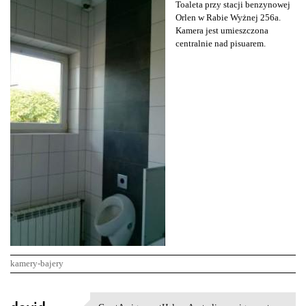
Toaleta przy stacji benzynowej
Orlen w Rabie Wyżnej 256a.
Kamera jest umieszczona
centralnie nad pisuarem.
kamery-bajery
K