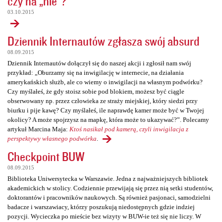
czy na „nie”?
03.10.2015
Dziennik Internautów zgłasza swój absurd
08.09.2015
Dziennik Internautów dołączył się do naszej akcji i zgłosił nam swój
przykład: „Oburzamy się na inwigilację w internecie, na działania
amerykańskich służb, ale co wiemy o inwigilacji na własnym podwórku?
Czy myślałeś, że gdy stoisz sobie pod blokiem, możesz być ciągle
obserwowany np. przez człowieka ze straży miejskiej, który siedzi przy
biurku i pije kawę? Czy myślałeś, ile naprawdę kamer może być w Twojej
okolicy? A może spojrzysz na mapkę, która może to ukazywać?”. Polecamy
artykuł Marcina Maja:
Ktoś nasikał pod kamerą, czyli inwigilacja z
perspektywy własnego podwórka
.
Checkpoint BUW
08.09.2015
Biblioteka Uniwersytecka w Warszawie. Jedna z najważniejszych bibliotek
akademickich w stolicy. Codziennie przewijają się przez nią setki studentów,
doktorantów i pracowników naukowych. Są również pasjonaci, samodzielni
badacze i warszawiacy, którzy poszukują niedostępnych gdzie indziej
pozycji. Wycieczka po mieście bez wizyty w BUW-ie też się nie liczy. W