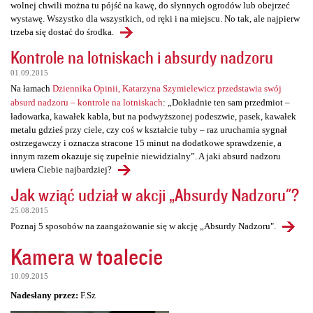
wolnej chwili można tu pójść na kawę, do słynnych ogrodów lub obejrzeć
wystawę. Wszystko dla wszystkich, od ręki i na miejscu. No tak, ale najpierw
trzeba się dostać do środka.
Kontrole na lotniskach i absurdy nadzoru
01.09.2015
Na łamach
Dziennika Opinii, Katarzyna Szymielewicz przedstawia swój
absurd nadzoru – kontrole na lotniskach
: „Dokładnie ten sam przedmiot –
ładowarka, kawałek kabla, but na podwyższonej podeszwie, pasek, kawałek
metalu gdzieś przy ciele, czy coś w kształcie tuby – raz uruchamia sygnał
ostrzegawczy i oznacza stracone 15 minut na dodatkowe sprawdzenie, a
innym razem okazuje się zupełnie niewidzialny”. A jaki absurd nadzoru
uwiera Ciebie najbardziej?
Jak wziąć udział w akcji „Absurdy Nadzoru"?
25.08.2015
Poznaj 5 sposobów na zaangażowanie się w akcję „Absurdy Nadzoru".
Kamera w toalecie
10.09.2015
Nadesłany przez:
F.Sz