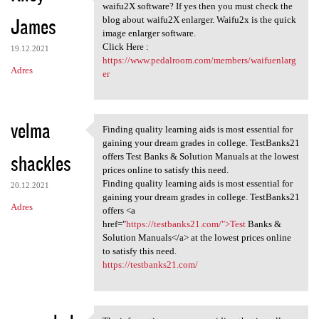
cellent post. Do you want to
waifu2X software? If yes then you must check the
James
blog about waifu2X enlarger. Waifu2x is the quick
image enlarger software.
Click Here :
19.12.2021
https://www.pedalroom.com/members/waifuenlarg
Adres
er
velma
Finding quality learning aids is most essential for
Finding quality learning aids
gaining your dream grades in college. TestBanks21
shackles
offers Test Banks & Solution Manuals at the lowest
prices online to satisfy this need.
Finding quality learning aids is most essential for
20.12.2021
gaining your dream grades in college. TestBanks21
Adres
offers <a
href="
https://testbanks21.com/">Test
Banks &
Solution Manuals</a> at the lowest prices online
to satisfy this need.
https://testbanks21.com/