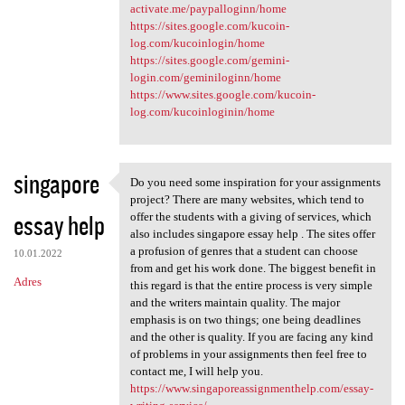
activate.me/paypalloginn/home
https://sites.google.com/kucoin-
log.com/kucoinlogin/home
https://sites.google.com/gemini-
login.com/geminiloginn/home
https://www.sites.google.com/kucoin-
log.com/kucoinloginin/home
singapore
Do you need some inspiration for your assignments
Do you need some inspiration
project? There are many websites, which tend to
essay help
offer the students with a giving of services, which
also includes singapore essay help . The sites offer
a profusion of genres that a student can choose
10.01.2022
from and get his work done. The biggest benefit in
Adres
this regard is that the entire process is very simple
and the writers maintain quality. The major
emphasis is on two things; one being deadlines
and the other is quality. If you are facing any kind
of problems in your assignments then feel free to
contact me, I will help you.
https://www.singaporeassignmenthelp.com/essay-