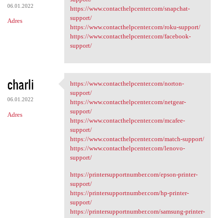
06.01.2022
https://www.contacthelpcenter.com/snapchat-
support/
Adres
https://www.contacthelpcenter.com/roku-support/
https://www.contacthelpcenter.com/facebook-
support/
charli
https://www.contacthelpcenter.com/norton-
https://www.contacthelpcenter
support/
06.01.2022
https://www.contacthelpcenter.com/netgear-
support/
Adres
https://www.contacthelpcenter.com/mcafee-
support/
https://www.contacthelpcenter.com/match-support/
https://www.contacthelpcenter.com/lenovo-
support/
https://printersupportnumber.com/epson-printer-
support/
https://printersupportnumber.com/hp-printer-
support/
https://printersupportnumber.com/samsung-printer-