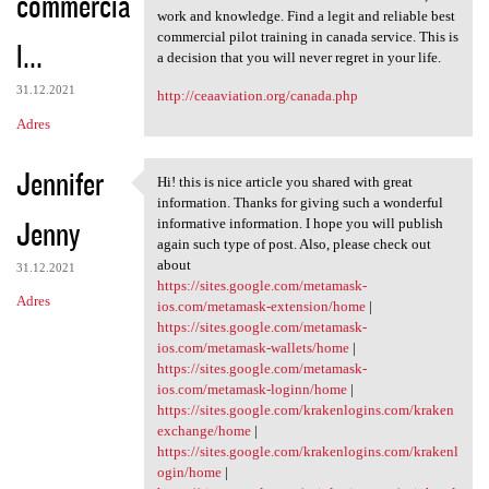
commercia
work and knowledge. Find a legit and reliable best
commercial pilot training in canada service. This is
l...
a decision that you will never regret in your life.
31.12.2021
http://ceaaviation.org/canada.php
Adres
Jennifer
Hi! this is nice article you shared with great
Hi! this is nice article you
information. Thanks for giving such a wonderful
Jenny
informative information. I hope you will publish
again such type of post. Also, please check out
about
31.12.2021
https://sites.google.com/metamask-
Adres
ios.com/metamask-extension/home
|
https://sites.google.com/metamask-
ios.com/metamask-wallets/home
|
https://sites.google.com/metamask-
ios.com/metamask-loginn/home
|
https://sites.google.com/krakenlogins.com/kraken
exchange/home
|
https://sites.google.com/krakenlogins.com/krakenl
ogin/home
|