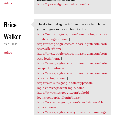
Adres
https://greatassignmenthelper.com/uk/
Brice
Thanks for giving the informative articles. I hope
Thanks for giving the
you will give more articles like this.
Walker
https://web.sites.google.com/coinbaseloginn.com/
coinbase-loginn/home
|
https://sites.google.com/coinbaseloginn.com/coin
03.01.2022
basewallets/home
|
Adres
https://sites.google.com/coinbaseloginn.com/coin
base-login/home
|
https://sites.google.com/coinbaseloginn.com/coin
baseprologin/home
|
https://sites.google.com/coinbaseloginn.com/coin
basecom-login/home
|
https://web.sites.google.com/cryptocom-
login.com/cryptocom-login/home
|
https://www.sites.google.com/uphold-
logins.com/upholdlogin/home
|
https://www.sites.google.com/view/windows11-
update/home/
|
https://sites.google.com/cryptouswallet.com/dogec