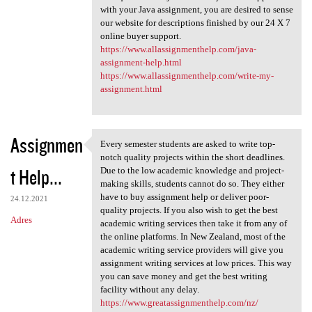
with your Java assignment, you are desired to sense
our website for descriptions finished by our 24 X 7
online buyer support.
https://www.allassignmenthelp.com/java-
assignment-help.html
https://www.allassignmenthelp.com/write-my-
assignment.html
Assignmen
Every semester students are asked to write top-
Every semester students are
notch quality projects within the short deadlines.
t Help...
Due to the low academic knowledge and project-
making skills, students cannot do so. They either
have to buy assignment help or deliver poor-
24.12.2021
quality projects. If you also wish to get the best
Adres
academic writing services then take it from any of
the online platforms. In New Zealand, most of the
academic writing service providers will give you
assignment writing services at low prices. This way
you can save money and get the best writing
facility without any delay.
https://www.greatassignmenthelp.com/nz/