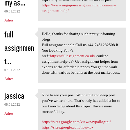
my as...
https://www.singaporeassignmenthelp.com/my-
assignment-help/
06.01.2022
Adres
full
Hello, thanks for sharing such pretty informing
Hello, thanks for sharing
blogs
assignmen
Full assignment help Call us +44-7451282508 If
You Looking For <a
href=
https://fullassignment.co.uk/
>online
t...
assignment help</a> Get assignment helper from
experts at the affordable prices You get the work
07.01.2022
done with various benefits at the best market cost.
Adres
jassica
Nice to see your post. Wonderful and deep post
Nice to see your post.
you’ve written here. That’s truly has added a lot to
08.01.2022
our knowledge about this topic. Have a more
successful day.
Adres
https://sites.google.com/view/paypallogini/
https://sites.google.com/how-to-