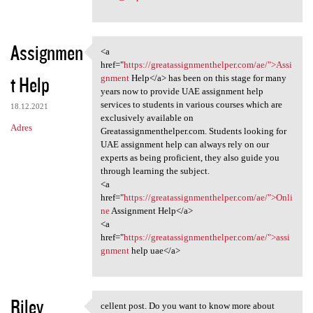
Assignmen
<a
<a href="https:/
href="
https://greatassignmenthelper.com/ae/">Assi
t Help
gnment
Help</a> has been on this stage for many
years now to provide UAE assignment help
services to students in various courses which are
18.12.2021
exclusively available on
Adres
Greatassignmenthelper.com. Students looking for
UAE assignment help can always rely on our
experts as being proficient, they also guide you
through learning the subject.
<a
href="
https://greatassignmenthelper.com/ae/">Onli
ne
Assignment Help</a>
<a
href="
https://greatassignmenthelper.com/ae/">assi
gnment
help uae</a>
Riley
cellent post. Do you want to know more about