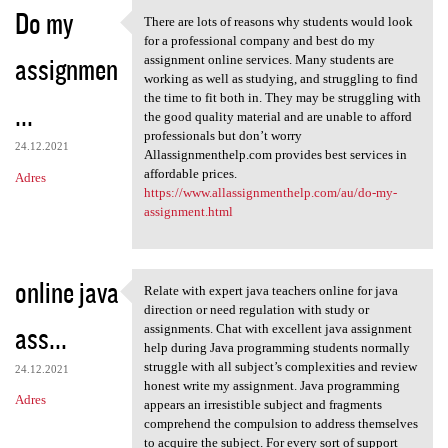
Do my
There are lots of reasons why students would look
There are lots of reasons why
for a professional company and best do my
assignmen
assignment online services. Many students are
working as well as studying, and struggling to find
the time to fit both in. They may be struggling with
...
the good quality material and are unable to afford
professionals but don’t worry
24.12.2021
Allassignmenthelp.com provides best services in
affordable prices.
Adres
https://www.allassignmenthelp.com/au/do-my-
assignment.html
online java
Relate with expert java teachers online for java
Relate with expert java
direction or need regulation with study or
ass...
assignments. Chat with excellent java assignment
help during Java programming students normally
struggle with all subject’s complexities and review
24.12.2021
honest write my assignment. Java programming
Adres
appears an irresistible subject and fragments
comprehend the compulsion to address themselves
to acquire the subject. For every sort of support