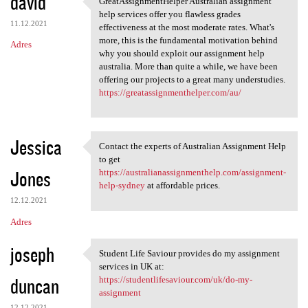
david
GreatAssignmentHelper Australian assignment
GreatAssignmentHelper
o
help services offer you flawless grades
11.12.2021
m
effectiveness at the most moderate rates. What's
more, this is the fundamental motivation behind
Adres
e
why you should exploit our assignment help
n
australia. More than quite a while, we have been
offering our projects to a great many understudies.
t
https://greatassignmenthelper.com/au/
a
r
Jessica
z
Contact the experts of Australian Assignment Help
Contact the experts of
to get
e
Jones
https://australianassignmenthelp.com/assignment-
help-sydney
at affordable prices.
12.12.2021
Adres
joseph
Student Life Saviour provides do my assignment
Student Life Saviour provides
services in UK at:
duncan
https://studentlifesaviour.com/uk/do-my-
assignment
12.12.2021