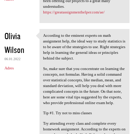
been offering our projects to a great many
understudies.
https://greatassignmenthelper.com/ae/
Olivia
According to the eminent experts on math
According to the eminent
assignment help, the ideal way to study statistics is
Wilson
to be aware of the strategies to use. Right strategies
help in learning the general ideas or principles
behind the subject.
06.01.2022
Adres
So, make sure that you concentrate on learning the
concepts, not formulas. Having a solid command
over statistical concepts, like median, mean, and
standard deviation, will help you deal with more
complicated concepts in the future. On that note,
here are some vital tips suggested by the experts,
who provide professional online exam help.
Tip #1. Try not to miss classes
Try attending every class and complete every
homework assignment. According to the experts on