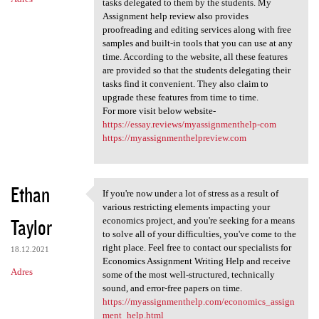
tasks delegated to them by the students. My
Assignment help review also provides
proofreading and editing services along with free
samples and built-in tools that you can use at any
time. According to the website, all these features
are provided so that the students delegating their
tasks find it convenient. They also claim to
upgrade these features from time to time.
For more visit below website-
https://essay.reviews/myassignmenthelp-com
https://myassignmenthelpreview.com
Ethan
If you're now under a lot of stress as a result of
If you're now under a lot of
various restricting elements impacting your
Taylor
economics project, and you're seeking for a means
to solve all of your difficulties, you've come to the
right place. Feel free to contact our specialists for
18.12.2021
Economics Assignment Writing Help and receive
Adres
some of the most well-structured, technically
sound, and error-free papers on time.
https://myassignmenthelp.com/economics_assign
ment_help.html