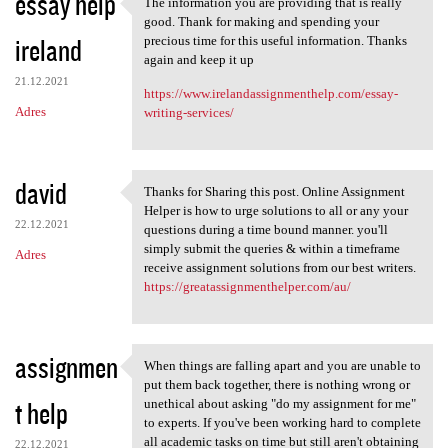
essay help
The information you are providing that is really
The information you are
good. Thank for making and spending your
ireland
precious time for this useful information. Thanks
again and keep it up
21.12.2021
https://www.irelandassignmenthelp.com/essay-
Adres
writing-services/
david
Thanks for Sharing this post. Online Assignment
Thanks for Sharing this post.
Helper is how to urge solutions to all or any your
22.12.2021
questions during a time bound manner. you'll
simply submit the queries & within a timeframe
Adres
receive assignment solutions from our best writers.
https://greatassignmenthelper.com/au/
assignmen
When things are falling apart and you are unable to
When things are falling apart
put them back together, there is nothing wrong or
t help
unethical about asking "do my assignment for me"
to experts. If you've been working hard to complete
all academic tasks on time but still aren't obtaining
22.12.2021