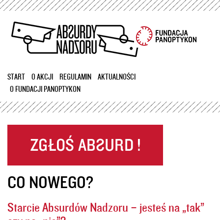
Przejdź
do
treści
START
O AKCJI
REGULAMIN
AKTUALNOŚCI
O FUNDACJI PANOPTYKON
CO NOWEGO?
Starcie Absurdów Nadzoru – jesteś na „tak”