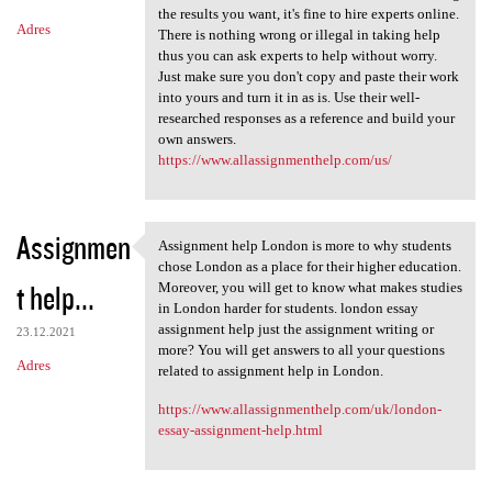
the results you want, it's fine to hire experts online.
Adres
There is nothing wrong or illegal in taking help
thus you can ask experts to help without worry.
Just make sure you don't copy and paste their work
into yours and turn it in as is. Use their well-
researched responses as a reference and build your
own answers.
https://www.allassignmenthelp.com/us/
Assignmen
Assignment help London is more to why students
Assignment help London is
chose London as a place for their higher education.
t help...
Moreover, you will get to know what makes studies
in London harder for students. london essay
assignment help just the assignment writing or
23.12.2021
more? You will get answers to all your questions
Adres
related to assignment help in London.
https://www.allassignmenthelp.com/uk/london-
essay-assignment-help.html