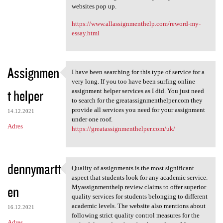
websites pop up.
https://www.allassignmenthelp.com/reword-my-
essay.html
Assignmen
I have been searching for this type of service for a
I have been searching for
very long. If you too have been surfing online
t helper
assignment helper services as I did. You just need
to search for the greatassignmenthelper.com they
provide all services you need for your assignment
14.12.2021
under one roof.
Adres
https://greatassignmenthelper.com/uk/
dennymartt
Quality of assignments is the most significant
Quality of assignments is the
aspect that students look for any academic service.
en
Myassignmenthelp review claims to offer superior
quality services for students belonging to different
academic levels. The website also mentions about
16.12.2021
following strict quality control measures for the
Adres