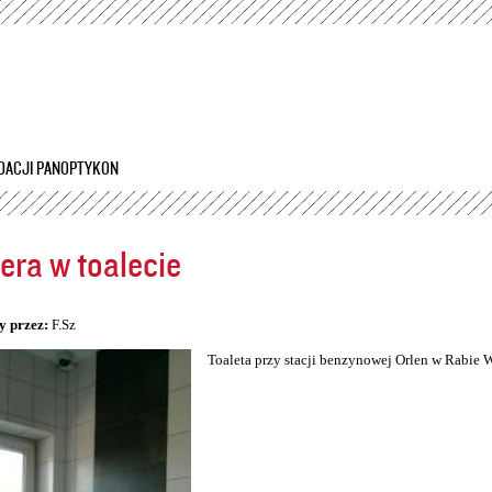
Przejdź
do
treści
DACJI PANOPTYKON
ra w toalecie
5
y przez:
F.Sz
Toaleta przy stacji benzynowej Orlen w Rabie 