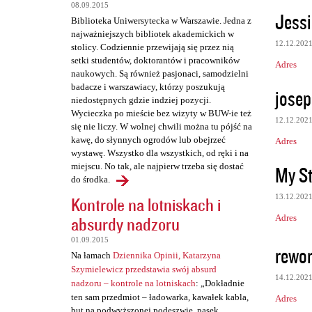
t
08.09.2015
Jessi
a
Biblioteka Uniwersytecka w Warszawie. Jedna z
najważniejszych bibliotek akademickich w
r
12.12.202
stolicy. Codziennie przewijają się przez nią
z
setki studentów, doktorantów i pracowników
Adres
naukowych. Są również pasjonaci, samodzielni
e
badacze i warszawiacy, którzy poszukują
jose
niedostępnych gdzie indziej pozycji.
Wycieczka po mieście bez wizyty w BUW-ie też
12.12.202
się nie liczy. W wolnej chwili można tu pójść na
kawę, do słynnych ogrodów lub obejrzeć
Adres
wystawę. Wszystko dla wszystkich, od ręki i na
miejscu. No tak, ale najpierw trzeba się dostać
My St
do środka.
13.12.202
Kontrole na lotniskach i
Adres
absurdy nadzoru
01.09.2015
rewor
Na łamach
Dziennika Opinii, Katarzyna
Szymielewicz przedstawia swój absurd
14.12.202
nadzoru – kontrole na lotniskach
: „Dokładnie
ten sam przedmiot – ładowarka, kawałek kabla,
Adres
but na podwyższonej podeszwie, pasek,