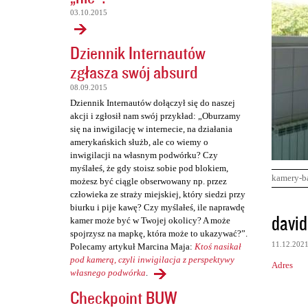
03.10.2015
Dziennik Internautów
zgłasza swój absurd
08.09.2015
Dziennik Internautów dołączył się do naszej
akcji i zgłosił nam swój przykład: „Oburzamy
się na inwigilację w internecie, na działania
amerykańskich służb, ale co wiemy o
inwigilacji na własnym podwórku? Czy
myślałeś, że gdy stoisz sobie pod blokiem,
kamery-b
możesz być ciągle obserwowany np. przez
człowieka ze straży miejskiej, który siedzi przy
biurku i pije kawę? Czy myślałeś, ile naprawdę
K
david
kamer może być w Twojej okolicy? A może
o
spojrzysz na mapkę, która może to ukazywać?”.
11.12.202
Polecamy artykuł Marcina Maja:
Ktoś nasikał
m
pod kamerą, czyli inwigilacja z perspektywy
Adres
e
własnego podwórka
.
n
Checkpoint BUW