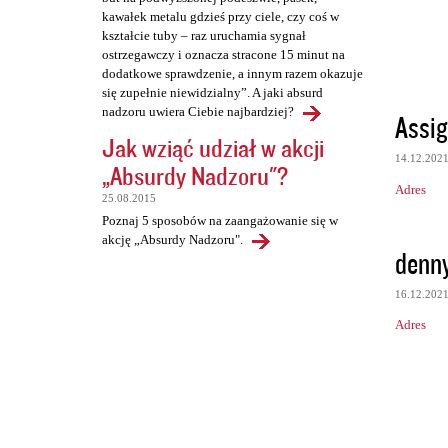
kawałek metalu gdzieś przy ciele, czy coś w
kształcie tuby – raz uruchamia sygnał
ostrzegawczy i oznacza stracone 15 minut na
dodatkowe sprawdzenie, a innym razem okazuje
się zupełnie niewidzialny”. A jaki absurd
nadzoru uwiera Ciebie najbardziej?
Assig
Jak wziąć udział w akcji
14.12.202
„Absurdy Nadzoru"?
Adres
25.08.2015
Poznaj 5 sposobów na zaangażowanie się w
akcję „Absurdy Nadzoru".
denn
16.12.202
Adres