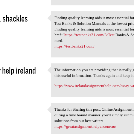
 shackles
Finding quality learning aids is most essential f
Finding quality learning aids
Test Banks & Solution Manuals at the lowest price
1
Finding quality learning aids is most essential f
href="
https://testbanks21.com/">Test
Banks & Sol
need.
https://testbanks21.com/
 help ireland
The information you are providing that is really
The information you are
this useful information. Thanks again and keep i
1
https://www.irelandassignmenthelp.com/essay-wri
Thanks for Sharing this post. Online Assignment H
Thanks for Sharing this post.
during a time bound manner. you'll simply submi
1
solutions from our best writers.
https://greatassignmenthelper.com/au/