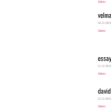
Adres
velma
20.12.202
Adres
essay
21.12.202
Adres
david
22.12.202
Adres