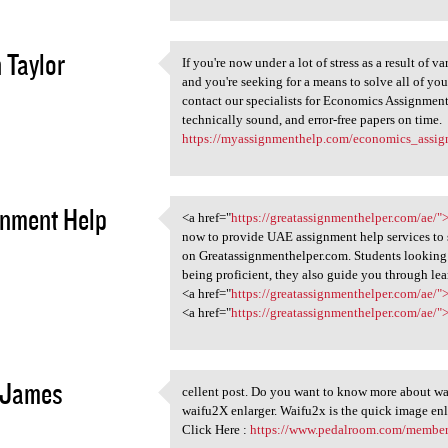
 Taylor
If you're now under a lot of stress as a result of
If you're now under a lot of
and you're seeking for a means to solve all of your
1
contact our specialists for Economics Assignment
technically sound, and error-free papers on time.
https://myassignmenthelp.com/economics_assig
nment Help
<a href="
https://greatassignmenthelper.com/ae/
<a href="https:/
now to provide UAE assignment help services to s
1
on Greatassignmenthelper.com. Students looking 
being proficient, they also guide you through lea
<a href="
https://greatassignmenthelper.com/ae/"
<a href="
https://greatassignmenthelper.com/ae/"
 James
cellent post. Do you want to know more about wa
cellent post. Do you want to
waifu2X enlarger. Waifu2x is the quick image enl
1
Click Here :
https://www.pedalroom.com/member