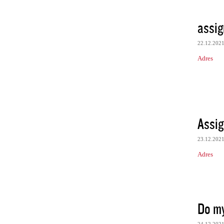
assig
22.12.202
Adres
Assig
23.12.202
Adres
Do my