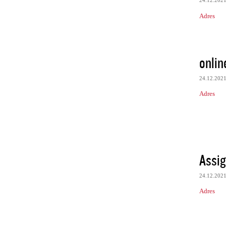
24.12.202
Adres
onlin
24.12.202
Adres
Assig
24.12.202
Adres