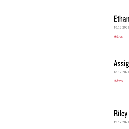
Ethan
18.12.202
Adres
Assig
18.12.202
Adres
Riley
19.12.202