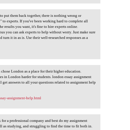
to put them back together, there is nothing wrong or
 to experts. If you've been working hard to complete all
e results you want, it's fine to hire experts online.
thus you can ask experts to help without worry. Just make sure
 turn it in as is. Use their well-researched responses as a
chose London as a place for their higher education.
es in London harder for students. london essay assignment
l get answers to all your questions related to assignment help
ssay-assignment-help.html
ok for a professional company and best do my assignment
 as studying, and struggling to find the time to fit both in.