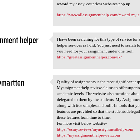
reword my essay, countless websites pop up.
https://www.allassignmenthelp.com/reword-my-e
nment helper
I have been searching for this type of service for
I have been searching for
helper services as I did. You just need to search 
1
you need for your assignment under one roof.
https://greatassignmenthelper.com/uk/
ymartten
Quality of assignments is the most significant as
Quality of assignments is the
Myassignmenthelp review claims to offer superior 
1
academic levels. The website also mentions about 
delegated to them by the students. My Assignmen
along with free samples and built-in tools that yo
features are provided so that the students delegat
these features from time to time.
For more visit below website-
https://essay.reviews/myassignmenthelp-com
https://myassignmenthelpreview.com