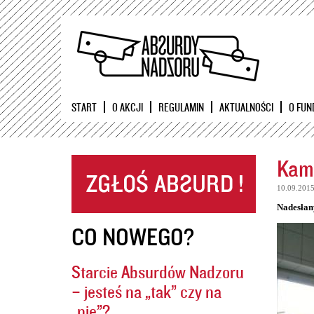
START
O AKCJI
REGULAMIN
AKTUALNOŚCI
O FUN
Kame
10.09.201
Nadesłan
CO NOWEGO?
Starcie Absurdów Nadzoru
– jesteś na „tak” czy na
„nie”?