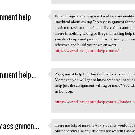
nment help
When things are falling apart and you are unable 
When things are falling apart
unethical about asking "do my assignment for me"
1
academic tasks on time but still aren't obtaining th
There is nothing wrong or illegal in taking help 
you don't copy and paste their work into yours and
reference and build your own answers.
https://www.allassignmenthelp.com/us/
nment help...
Assignment help London is more to why students 
Assignment help London is
Moreover, you will get to know what makes studi
1
help just the assignment writing or more? You wil
in London.
https://www.allassignmenthelp.com/uk/london-e
 assignmen...
There are lots of reasons why students would lo
There are lots of reasons why
online services. Many students are working as well