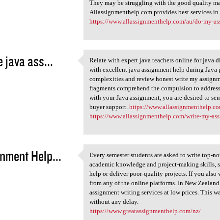
1
They may be struggling with the good quality mat
Allassignmenthelp.com provides best services in 
https://www.allassignmenthelp.com/au/do-my-as
e java ass...
Relate with expert java teachers online for java 
Relate with expert java
with excellent java assignment help during Java 
1
complexities and review honest write my assignm
fragments comprehend the compulsion to address t
with your Java assignment, you are desired to sen
buyer support.
https://www.allassignmenthelp.c
https://www.allassignmenthelp.com/write-my-as
nment Help...
Every semester students are asked to write top-no
Every semester students are
academic knowledge and project-making skills, s
1
help or deliver poor-quality projects. If you also 
from any of the online platforms. In New Zealand
assignment writing services at low prices. This w
without any delay.
https://www.greatassignmenthelp.com/nz/