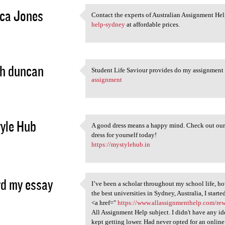
ca Jones
Contact the experts of Australian Assignment Hel
Contact the experts of
help-sydney
at affordable prices.
1
ph duncan
Student Life Saviour provides do my assignment 
Student Life Saviour provides
assignment
1
yle Hub
A good dress means a happy mind. Check out our
A good dress means a happy
dress for yourself today!
1
https://mystylehub.in
d my essay
I’ve been a scholar throughout my school life, ho
I’ve been a scholar
the best universities in Sydney, Australia, I sta
1
<a href="
https://www.allassignmenthelp.com/re
All Assignment Help subject. I didn't have any id
kept getting lower. Had never opted for an online 