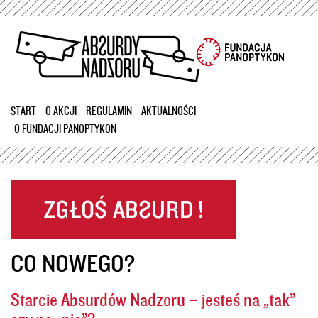
Przejdź
do
treści
START
O AKCJI
REGULAMIN
AKTUALNOŚCI
O FUNDACJI PANOPTYKON
CO NOWEGO?
Starcie Absurdów Nadzoru – jesteś na „tak”