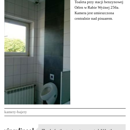
Toaleta przy stacji benzynowej
Orlen w Rabie Wyżnej 256a.
Kamera jest umieszczona
centralnie nad pisuarem.
kamery-bajery
K