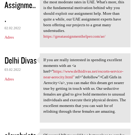
Assignme..
the most moderate rates in UAE. What's more, this
is the fundamental motivation behind why you
should exploit our assignment help. More than
.
quite a while, our UAE assignment experts have
been offering our projects to a great many
02.02.2022
understudies.
https://greatassignmenthelper.com/ae/
Adres
Delhi Divas
If you are really interested in spending excellent
If you are really interested
moments with an <a
03.02.2022
href="
https://www.delhidivas.net/escorts-service-
near-aerocity.html"
rel="dofollow">Call Girls in
Adres
Aerocity</a>, you can make this dream get nearer
true by getting in touch with us. Our seductive
females are glad to give bold memories to unusual
individuals and execute their physical desires. The
excellent moments that you can wait for of
relishing through these females are amazing.