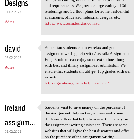
Designs
and requirements. We provide large variety of 3d
renderings and 3d floor plans for home, residential
01.02.2022
apartments, office and industrial designs, etc.
Adres
https://www.teamdesigns.com.au
david
Australian students can now relax and get
Australian students can now
assignment writing help with Australia Assignment
02.02.2022
Help. Students can enjoy some extra time along
with best and timely assignment submission. We
Adres
ensure that students should get Top grades with our
experts.
https://greatassignmenthelper.com/au/
ireland
Students want to save money on the purchase of
Students want to save money
the Assignment Help so they always seek some
assignm...
deals and offers that help them save the money on
the assignment writing assistance. There are some
websites that will give the best discounts and offer
02.02.2022
on the purchase of the assignment writing