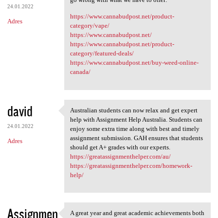
24.01.2022
https://www.cannabudpost.net/product-
Adres
category/vape/
https://www.cannabudpost.net/
https://www.cannabudpost.net/product-
category/featured-deals/
https://www.cannabudpost.net/buy-weed-online-
canada/
david
Australian students can now relax and get expert
Australian students can now
help with Assignment Help Australia. Students can
24.01.2022
enjoy some extra time along with best and timely
assignment submission. GAH ensures that students
Adres
should get A+ grades with our experts.
https://greatassignmenthelper.com/au/
https://greatassignmenthelper.com/homework-
help/
Assignmen
A great year and great academic achievements both