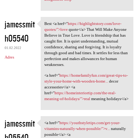
jamessmit
Best <a href="
https://highlightstory.com/love-
Best <a href="https:/
quotes/">love
quote</a> That Will Make Anyone
h05540
Believe in True Love. Love is friendship that has
caught fire. It is quiet understanding, mutual
confidence, sharing and forgiving. It is loyalty
01.02.2022
through good and bad times. It settles for less than
Adres
perfection and makes allowances for human
weaknesses.
<a href="
https://homefamilyfun.com/great-tips-to-
style-your-home-with-wooden-home...
decor
accessories</a> <a
href="
https://homeinteriortip.com/the-real-
meaning-of-holidays/">real
meaning holidays</a>
jamessmit
<a href="
https://youthstyletips.com/get-your-
<a href="https:/
vitamins-naturally-when-possible/">v...
naturally
h05540
possible</a> <a