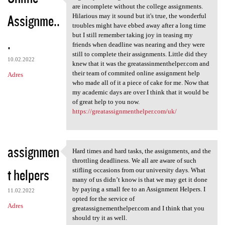
A great year and great
are incomplete without the college assignments.
Assignme..
Hilarious may it sound but it's true, the wonderful
troubles might have ebbed away after a long time
but I still remember taking joy in teasing my
.
friends when deadline was nearing and they were
still to complete their assignments. Little did they
10.02.2022
knew that it was the greatassinmenthelper.com and
their team of commited online assignment help
Adres
who made all of it a piece of cake for me. Now that
my academic days are over I think that it would be
of great help to you now.
https://greatassignmenthelper.com/uk/
assignmen
Hard times and hard tasks, the assignments, and the
Hard times and hard tasks,
throttling deadliness. We all are aware of such
t helpers
stifling occasions from our university days. What
many of us didn’t know is that we may get it done
by paying a small fee to an Assignment Helpers. I
11.02.2022
opted for the service of
Adres
greatassignementhelper.com and I think that you
should try it as well.