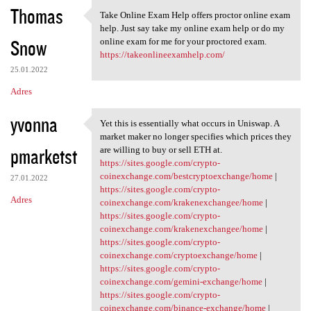
Thomas
Take Online Exam Help offers proctor online exam
Take Online Exam Help offers
help. Just say take my online exam help or do my
Snow
online exam for me for your proctored exam.
https://takeonlineexamhelp.com/
25.01.2022
Adres
yvonna
Yet this is essentially what occurs in Uniswap. A
Yet this is essentially what
market maker no longer specifies which prices they
pmarketst
are willing to buy or sell ETH at.
https://sites.google.com/crypto-
coinexchange.com/bestcryptoexchange/home
|
27.01.2022
https://sites.google.com/crypto-
Adres
coinexchange.com/krakenexchangee/home
|
https://sites.google.com/crypto-
coinexchange.com/krakenexchangee/home
|
https://sites.google.com/crypto-
coinexchange.com/cryptoexchange/home
|
https://sites.google.com/crypto-
coinexchange.com/gemini-exchange/home
|
https://sites.google.com/crypto-
coinexchange.com/binance-exchange/home
|