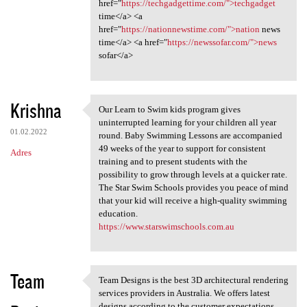
href="
https://techgadgettime.com/">techgadget
time</a> <a
href="
https://nationnewstime.com/">nation
news
time</a> <a href="
https://newssofar.com/">news
sofar</a>
Krishna
Our Learn to Swim kids program gives
Our Learn to Swim kids
uninterrupted learning for your children all year
01.02.2022
round. Baby Swimming Lessons are accompanied
49 weeks of the year to support for consistent
Adres
training and to present students with the
possibility to grow through levels at a quicker rate.
The Star Swim Schools provides you peace of mind
that your kid will receive a high-quality swimming
education.
https://www.starswimschools.com.au
Team
Team Designs is the best 3D architectural rendering
Team Designs is the best 3D
services providers in Australia. We offers latest
designs according to the customer expectations