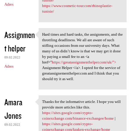
tunisie/
Adres
https://www.cosmetic-tour.com/rhinoplastie-
tunisie/
Assignmen
Hard times and hard tasks, the assignments, and the
Hard times and hard tasks,
throttling deadliness. We all are aware of such
t helper
stifling occasions from our university days. What
many of us didn’t know is that we may get it done
by paying a small fee to an <a
09.02.2022
href="
https://greatassignmenthelper.com/uk/">
Adres
Assignment Helper </a>. I opted for the service of
greatassignementhelper.com and I think that you
should try it as well.
Amara
Thanks for the informative article. I hope you will
Thanks for the informative
provide more articles like this.
Jones
https://sites.google.com/crypto-
coinexchange.com/binance-exchangee/home
|
https://sites.google.com/crypto-
09.02.2022
coinexchange.com/kraken-exchange/home