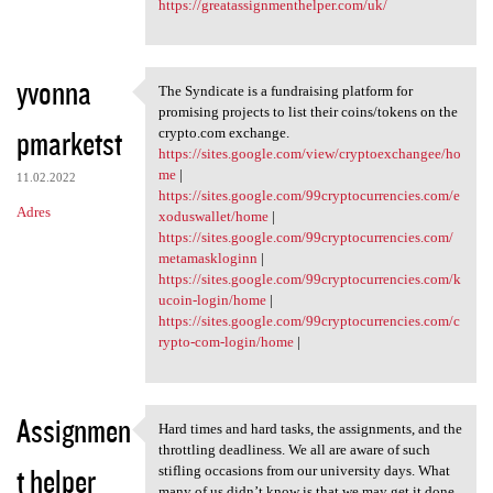
https://greatassignmenthelper.com/uk/
yvonna
The Syndicate is a fundraising platform for
The Syndicate is a
promising projects to list their coins/tokens on the
pmarketst
crypto.com exchange.
https://sites.google.com/view/cryptoexchangee/ho
me
|
11.02.2022
https://sites.google.com/99cryptocurrencies.com/e
Adres
xoduswallet/home
|
https://sites.google.com/99cryptocurrencies.com/
metamaskloginn
|
https://sites.google.com/99cryptocurrencies.com/k
ucoin-login/home
|
https://sites.google.com/99cryptocurrencies.com/c
rypto-com-login/home
|
Assignmen
Hard times and hard tasks, the assignments, and the
Hard times and hard tasks,
throttling deadliness. We all are aware of such
t helper
stifling occasions from our university days. What
many of us didn’t know is that we may get it done