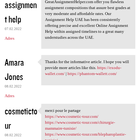
assignmen
GreatAssignmentHelper.com offer you flawless
assignment compositions that assure best grades at
very moderate and affordable rates. Our
t help
Assignment Help UAE has been consistently
offering precise and excellent Online Assignment
07.02.2022
Help within assigned timelines to a great many
understudies across the UAE.
Adres
Amara
Thanks for the informative article. I hope you will
Thanks for the informative
provide more articles like this.
https://exodu-
Jones
wallet.com/
|
https://phantom-wallett.com/
08.02.2022
Adres
cosmeticto
merci pour le partage
merci pour le partage
https://www.cosmetic-tour.com/
ur
https://www.cosmetic-tour.com/chirurgie-
mammaire-tunisie/
https://www.cosmetic-tour.com/blepharoplastie-
08.02.2022