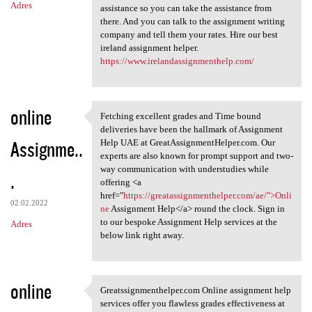
Adres
assistance so you can take the assistance from
there. And you can talk to the assignment writing
company and tell them your rates. Hire our best
ireland assignment helper.
https://www.irelandassignmenthelp.com/
online
Fetching excellent grades and Time bound
Fetching excellent grades and
deliveries have been the hallmark of Assignment
Assignme..
Help UAE at GreatAssignmentHelper.com. Our
experts are also known for prompt support and two-
way communication with understudies while
.
offering <a
href="
https://greatassignmenthelper.com/ae/">Onli
02.02.2022
ne
Assignment Help</a> round the clock. Sign in
to our bespoke Assignment Help services at the
Adres
below link right away.
online
Greatssignmenthelper.com Online assignment help
Greatssignmenthelper.com
services offer you flawless grades effectiveness at