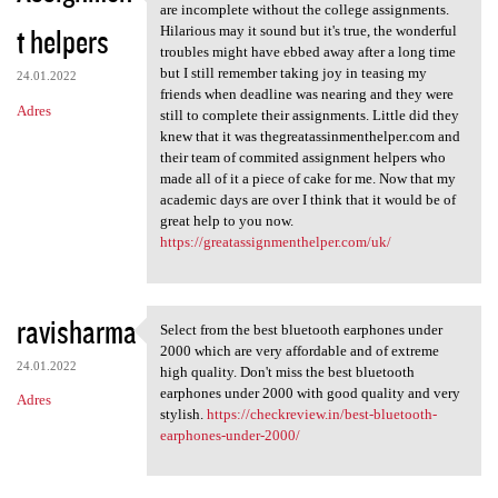
A great year and great
are incomplete without the college assignments.
t helpers
Hilarious may it sound but it's true, the wonderful
troubles might have ebbed away after a long time
but I still remember taking joy in teasing my
24.01.2022
friends when deadline was nearing and they were
Adres
still to complete their assignments. Little did they
knew that it was thegreatassinmenthelper.com and
their team of commited assignment helpers who
made all of it a piece of cake for me. Now that my
academic days are over I think that it would be of
great help to you now.
https://greatassignmenthelper.com/uk/
ravisharma
Select from the best bluetooth earphones under
Select from the best
2000 which are very affordable and of extreme
24.01.2022
high quality. Don't miss the best bluetooth
earphones under 2000 with good quality and very
Adres
stylish.
https://checkreview.in/best-bluetooth-
earphones-under-2000/