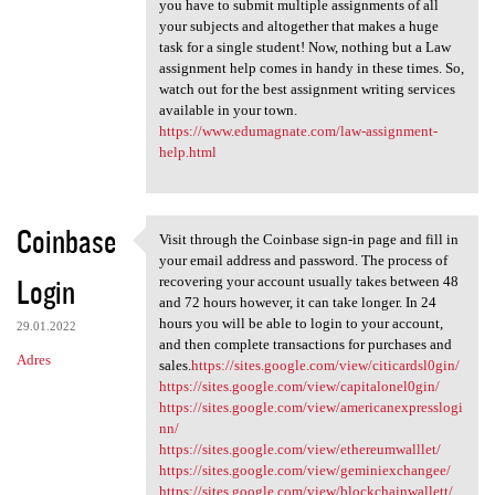
you have to submit multiple assignments of all
your subjects and altogether that makes a huge
task for a single student! Now, nothing but a Law
assignment help comes in handy in these times. So,
watch out for the best assignment writing services
available in your town.
https://www.edumagnate.com/law-assignment-
help.html
Coinbase
Visit through the Coinbase sign-in page and fill in
Visit through the Coinbase
your email address and password. The process of
Login
recovering your account usually takes between 48
and 72 hours however, it can take longer. In 24
hours you will be able to login to your account,
29.01.2022
and then complete transactions for purchases and
Adres
sales.
https://sites.google.com/view/citicardsl0gin/
https://sites.google.com/view/capitalonel0gin/
https://sites.google.com/view/americanexpresslogi
nn/
https://sites.google.com/view/ethereumwalllet/
https://sites.google.com/view/geminiexchangee/
https://sites.google.com/view/blockchainwallett/