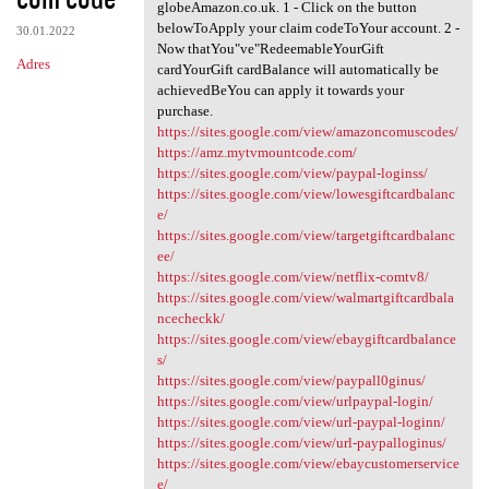
globeAmazon.co.uk. 1 - Click on the button
belowToApply your claim codeToYour account. 2 -
30.01.2022
Now thatYou"ve"RedeemableYourGift
Adres
cardYourGift cardBalance will automatically be
achievedBeYou can apply it towards your
purchase.
https://sites.google.com/view/amazoncomuscodes/
https://amz.mytvmountcode.com/
https://sites.google.com/view/paypal-loginss/
https://sites.google.com/view/lowesgiftcardbalanc
e/
https://sites.google.com/view/targetgiftcardbalanc
ee/
https://sites.google.com/view/netflix-comtv8/
https://sites.google.com/view/walmartgiftcardbala
ncecheckk/
https://sites.google.com/view/ebaygiftcardbalance
s/
https://sites.google.com/view/paypall0ginus/
https://sites.google.com/view/urlpaypal-login/
https://sites.google.com/view/url-paypal-loginn/
https://sites.google.com/view/url-paypalloginus/
https://sites.google.com/view/ebaycustomerservice
e/