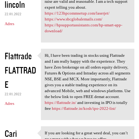
lincoln
raise are valid and reasonable. I am a tech support
expert telling you about.
https://123hpcommsetup.com/laserjet/
22.01.2022
https://www.sbcglobalemails.com/
Adres
https://hpsupportassistants.com/hp-smart-app-
download/
Flattrade
Hi, I have been trading in stocks using Flattrade
Hi, I have been trading in
and I am really happy with the experience. They
FLATTRAD
have Zero brokerage on all orders equity delivery,
Futures & Options and Intraday across all segments
NSE, BSE and MCX. More importantly, Flattrade
E
gives you a stable trading experience on its
advanced Mobile, web and windows platforms. Use
22.01.2022
the below link to open FREE demat account.
https://flattrade.in/
and investing in IPO is totally
Adres
free
https://flattrade.in/kosh/ipo-2022-list/
Cari
If you are looking for a great weed deal, you can’t
If you are looking for a
go wrong with what we have to offer: