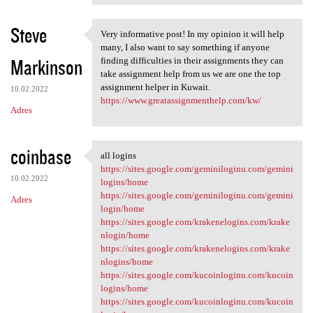
Steve
Very informative post! In my opinion it will help
Very informative post! In my
many, I also want to say something if anyone
Markinson
finding difficulties in their assignments they can
take assignment help from us we are one the top
assignment helper in Kuwait.
10.02.2022
https://www.greatassignmenthelp.com/kw/
Adres
coinbase
all logins
all logins
https://sites.google.com/geminiloginu.com/gemini
10.02.2022
logins/home
https://sites.google.com/geminiloginu.com/gemini
Adres
login/home
https://sites.google.com/krakenelogins.com/krake
nlogin/home
https://sites.google.com/krakenelogins.com/krake
nlogins/home
https://sites.google.com/kucoinloginu.com/kucoin
logins/home
https://sites.google.com/kucoinloginu.com/kucoin