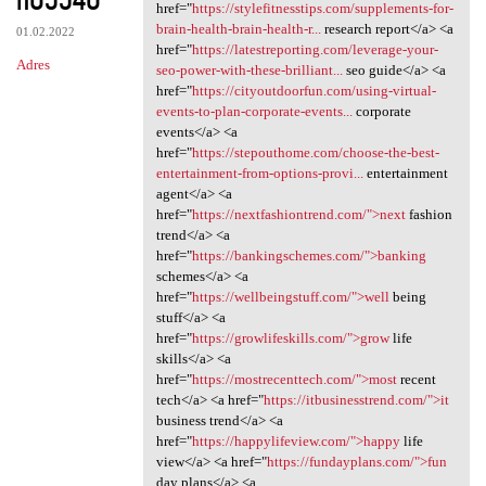
href="
https://stylefitnesstips.com/supplements-for-
brain-health-brain-health-r...
research report</a> <a
01.02.2022
href="
https://latestreporting.com/leverage-your-
Adres
seo-power-with-these-brilliant...
seo guide</a> <a
href="
https://cityoutdoorfun.com/using-virtual-
events-to-plan-corporate-events...
corporate
events</a> <a
href="
https://stepouthome.com/choose-the-best-
entertainment-from-options-provi...
entertainment
agent</a> <a
href="
https://nextfashiontrend.com/">next
fashion
trend</a> <a
href="
https://bankingschemes.com/">banking
schemes</a> <a
href="
https://wellbeingstuff.com/">well
being
stuff</a> <a
href="
https://growlifeskills.com/">grow
life
skills</a> <a
href="
https://mostrecenttech.com/">most
recent
tech</a> <a href="
https://itbusinesstrend.com/">it
business trend</a> <a
href="
https://happylifeview.com/">happy
life
view</a> <a href="
https://fundayplans.com/">fun
day plans</a> <a