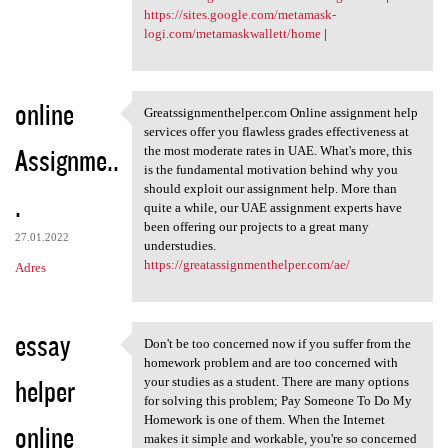
https://sites.google.com/metamask-
logi.com/metamaskwallett/home
|
online
Greatssignmenthelper.com Online assignment help
Greatssignmenthelper.com
services offer you flawless grades effectiveness at
Assignme..
the most moderate rates in UAE. What's more, this
is the fundamental motivation behind why you
should exploit our assignment help. More than
.
quite a while, our UAE assignment experts have
been offering our projects to a great many
27.01.2022
understudies.
https://greatassignmenthelper.com/ae/
Adres
essay
Don't be too concerned now if you suffer from the
Don't be too concerned now if
homework problem and are too concerned with
helper
your studies as a student. There are many options
for solving this problem; Pay Someone To Do My
Homework is one of them. When the Internet
online
makes it simple and workable, you're so concerned