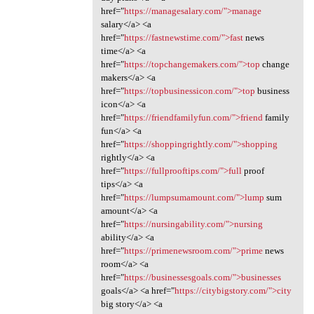
href="
https://managesalary.com/">manage
salary</a> <a
href="
https://fastnewstime.com/">fast
news
time</a> <a
href="
https://topchangemakers.com/">top
change
makers</a> <a
href="
https://topbusinessicon.com/">top
business
icon</a> <a
href="
https://friendfamilyfun.com/">friend
family
fun</a> <a
href="
https://shoppingrightly.com/">shopping
rightly</a> <a
href="
https://fullprooftips.com/">full
proof
tips</a> <a
href="
https://lumpsumamount.com/">lump
sum
amount</a> <a
href="
https://nursingability.com/">nursing
ability</a> <a
href="
https://primenewsroom.com/">prime
news
room</a> <a
href="
https://businessesgoals.com/">businesses
goals</a> <a href="
https://citybigstory.com/">city
big story</a> <a