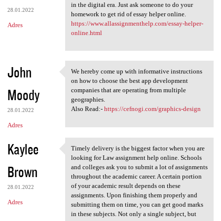
in the digital era. Just ask someone to do your
28.01.2022
homework to get rid of essay helper online.
https://www.allassignmenthelp.com/essay-helper-
Adres
online.html
John
We hereby come up with informative instructions
We hereby come up with
on how to choose the best app development
Moody
companies that are operating from multiple
geographies.
Also Read:-
https://cefnogi.com/graphics-design
28.01.2022
Adres
Kaylee
Timely delivery is the biggest factor when you are
Timely delivery is the
looking for Law assignment help online. Schools
Brown
and colleges ask you to submit a lot of assignments
throughout the academic career. A certain portion
of your academic result depends on these
28.01.2022
assignments. Upon finishing them properly and
Adres
submitting them on time, you can get good marks
in these subjects. Not only a single subject, but