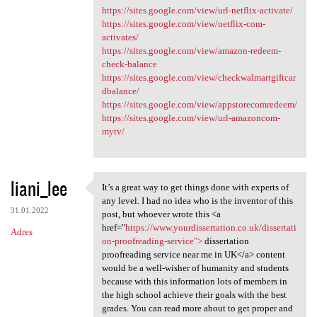
https://sites.google.com/view/url-netflix-activate/
https://sites.google.com/view/netflix-com-
activates/
https://sites.google.com/view/amazon-redeem-
check-balance
https://sites.google.com/view/checkwalmartgiftcar
dbalance/
https://sites.google.com/view/appstorecomredeem/
https://sites.google.com/view/url-amazoncom-
mytv/
liani_lee
It’s a great way to get things done with experts of
It’s a great way to get
any level. I had no idea who is the inventor of this
31.01.2022
post, but whoever wrote this <a
href="
https://www.yourdissertation.co.uk/dissertati
Adres
on-proofreading-service">
dissertation
proofreading service near me in UK</a> content
would be a well-wisher of humanity and students
because with this information lots of members in
the high school achieve their goals with the best
grades. You can read more about to get proper and