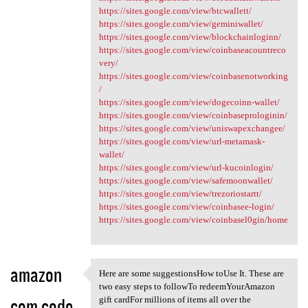
https://sites.google.com/view/btcwallett/
https://sites.google.com/view/geminiwallet/
https://sites.google.com/view/blockchainloginn/
https://sites.google.com/view/coinbaseacountreco
very/
https://sites.google.com/view/coinbasenotworking
/
https://sites.google.com/view/dogecoinn-wallet/
https://sites.google.com/view/coinbaseprologinin/
https://sites.google.com/view/uniswapexchangee/
https://sites.google.com/view/url-metamask-
wallet/
https://sites.google.com/view/url-kucoinlogin/
https://sites.google.com/view/safemoonwallet/
https://sites.google.com/view/trezoriostartt/
https://sites.google.com/view/coinbasee-login/
https://sites.google.com/view/coinbasel0gin/home
amazon
Here are some suggestionsHow toUse It. These are
Here are some suggestionsHow
two easy steps to followTo redeemYourAmazon
com code
gift cardFor millions of items all over the