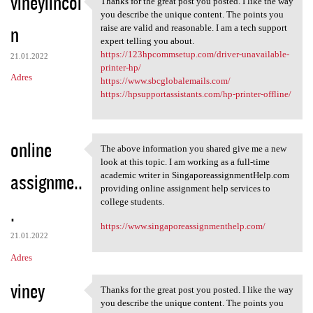
vineylincol
Thanks for the great post you posted. I like the way
Thanks for the great post you
o
you describe the unique content. The points you
n
m
raise are valid and reasonable. I am a tech support
expert telling you about.
e
https://123hpcommsetup.com/driver-unavailable-
21.01.2022
n
printer-hp/
Adres
https://www.sbcglobalemails.com/
t
https://hpsupportassistants.com/hp-printer-offline/
a
r
online
z
The above information you shared give me a new
The above information you
look at this topic. I am working as a full-time
e
assignme..
academic writer in SingaporeassignmentHelp.com
providing online assignment help services to
college students.
.
https://www.singaporeassignmenthelp.com/
21.01.2022
Adres
viney
Thanks for the great post you posted. I like the way
Thanks for the great post you
you describe the unique content. The points you