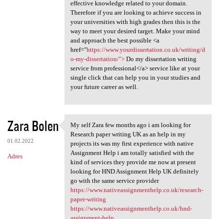
effective knowledge related to your domain.
Therefore if you are looking to achieve success in
your universities with high grades then this is the
way to meet your desired target. Make your mind
and approach the best possible <a
href="
https://www.yourdissertation.co.uk/writing/d
o-my-dissertation/">
Do my dissertation writing
service from professional</a> service like at your
single click that can help you in your studies and
your future career as well.
Zara Bolen
My self Zara few months ago i am looking for
My self Zara few months ago i
Research paper writing UK as an help in my
01.02.2022
projects its was my first experience with native
Assignment Help i am totally satisfied with the
Adres
kind of services they provide me now at present
looking for HND Assignment Help UK definitely
go with the same service provider
https://www.nativeassignmenthelp.co.uk/research-
paper-writing
https://www.nativeassignmenthelp.co.uk/hnd-
assignment-help