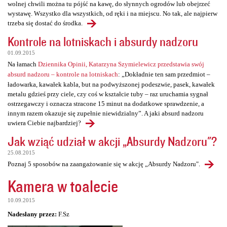
wolnej chwili można tu pójść na kawę, do słynnych ogrodów lub obejrzeć
wystawę. Wszystko dla wszystkich, od ręki i na miejscu. No tak, ale najpierw
trzeba się dostać do środka.
Kontrole na lotniskach i absurdy nadzoru
01.09.2015
Na łamach
Dziennika Opinii, Katarzyna Szymielewicz przedstawia swój
absurd nadzoru – kontrole na lotniskach
: „Dokładnie ten sam przedmiot –
ładowarka, kawałek kabla, but na podwyższonej podeszwie, pasek, kawałek
metalu gdzieś przy ciele, czy coś w kształcie tuby – raz uruchamia sygnał
ostrzegawczy i oznacza stracone 15 minut na dodatkowe sprawdzenie, a
innym razem okazuje się zupełnie niewidzialny”. A jaki absurd nadzoru
uwiera Ciebie najbardziej?
Jak wziąć udział w akcji „Absurdy Nadzoru"?
25.08.2015
Poznaj 5 sposobów na zaangażowanie się w akcję „Absurdy Nadzoru".
Kamera w toalecie
10.09.2015
Nadesłany przez:
F.Sz