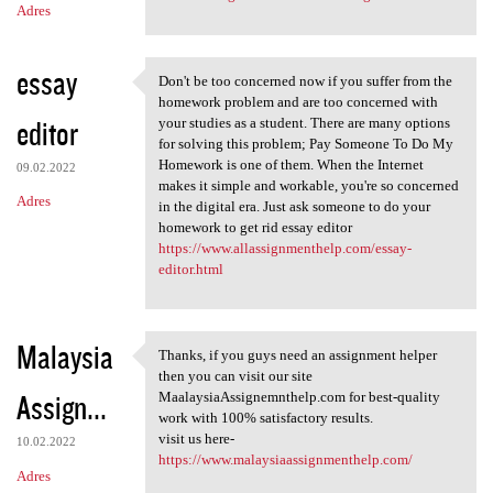
Adres
essay
Don't be too concerned now if you suffer from the
Don't be too concerned now if
homework problem and are too concerned with
editor
your studies as a student. There are many options
for solving this problem; Pay Someone To Do My
Homework is one of them. When the Internet
09.02.2022
makes it simple and workable, you're so concerned
Adres
in the digital era. Just ask someone to do your
homework to get rid essay editor
https://www.allassignmenthelp.com/essay-
editor.html
Malaysia
Thanks, if you guys need an assignment helper
Thanks, if you guys need an
then you can visit our site
Assign...
MaalaysiaAssignemnthelp.com for best-quality
work with 100% satisfactory results.
visit us here-
10.02.2022
https://www.malaysiaassignmenthelp.com/
Adres