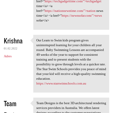
href="
https://techgadgettime.com/">techgadget
time</a> <a
href="
https://nationnewstime.com/">nation
news
time</a> <a href="
https://newssofar.com/">news
sofar</a>
Krishna
Our Learn to Swim kids program gives
Our Learn to Swim kids
uninterrupted learning for your children all year
01.02.2022
round. Baby Swimming Lessons are accompanied
49 weeks of the year to support for consistent
Adres
training and to present students with the
possibility to grow through levels at a quicker rate.
The Star Swim Schools provides you peace of mind
that your kid will receive a high-quality swimming
education.
https://www.starswimschools.com.au
Team
Team Designs is the best 3D architectural rendering
Team Designs is the best 3D
services providers in Australia. We offers latest
designs according to the customer expectations