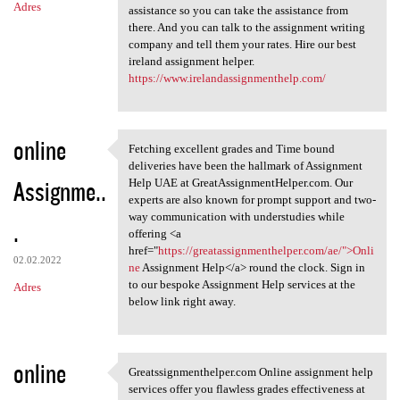
Adres
assistance so you can take the assistance from
there. And you can talk to the assignment writing
company and tell them your rates. Hire our best
ireland assignment helper.
https://www.irelandassignmenthelp.com/
online
Fetching excellent grades and Time bound
Fetching excellent grades and
deliveries have been the hallmark of Assignment
Assignme..
Help UAE at GreatAssignmentHelper.com. Our
experts are also known for prompt support and two-
way communication with understudies while
.
offering <a
href="
https://greatassignmenthelper.com/ae/">Onli
02.02.2022
ne
Assignment Help</a> round the clock. Sign in
to our bespoke Assignment Help services at the
Adres
below link right away.
online
Greatssignmenthelper.com Online assignment help
Greatssignmenthelper.com
services offer you flawless grades effectiveness at