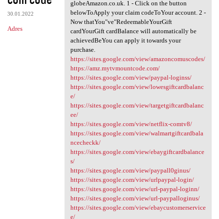
globeAmazon.co.uk. 1 - Click on the button
belowToApply your claim codeToYour account. 2 -
30.01.2022
Now thatYou"ve"RedeemableYourGift
Adres
cardYourGift cardBalance will automatically be
achievedBeYou can apply it towards your
purchase.
https://sites.google.com/view/amazoncomuscodes/
https://amz.mytvmountcode.com/
https://sites.google.com/view/paypal-loginss/
https://sites.google.com/view/lowesgiftcardbalanc
e/
https://sites.google.com/view/targetgiftcardbalanc
ee/
https://sites.google.com/view/netflix-comtv8/
https://sites.google.com/view/walmartgiftcardbala
ncecheckk/
https://sites.google.com/view/ebaygiftcardbalance
s/
https://sites.google.com/view/paypall0ginus/
https://sites.google.com/view/urlpaypal-login/
https://sites.google.com/view/url-paypal-loginn/
https://sites.google.com/view/url-paypalloginus/
https://sites.google.com/view/ebaycustomerservice
e/