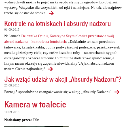
wolnej chwili można tu pójść na kawę, do słynnych ogrodów lub obejrzeć
wystawę. Wszystko dla wszystkich, od ręki i na miejscu. No tak, ale najpierw
trzeba się dostać do środka.
Kontrole na lotniskach i absurdy nadzoru
01.09.2015
Na łamach
Dziennika Opinii, Katarzyna Szymielewicz przedstawia swój
absurd nadzoru – kontrole na lotniskach
: „Dokładnie ten sam przedmiot –
ładowarka, kawałek kabla, but na podwyższonej podeszwie, pasek, kawałek
metalu gdzieś przy ciele, czy coś w kształcie tuby – raz uruchamia sygnał
ostrzegawczy i oznacza stracone 15 minut na dodatkowe sprawdzenie, a
innym razem okazuje się zupełnie niewidzialny”. A jaki absurd nadzoru
uwiera Ciebie najbardziej?
Jak wziąć udział w akcji „Absurdy Nadzoru"?
25.08.2015
Poznaj 5 sposobów na zaangażowanie się w akcję „Absurdy Nadzoru".
Kamera w toalecie
10.09.2015
Nadesłany przez:
F.Sz