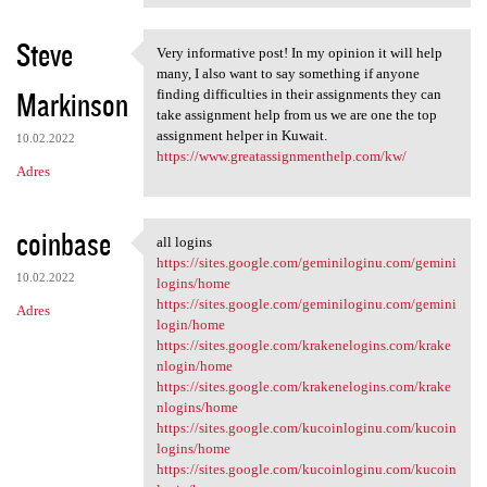
Steve
Very informative post! In my opinion it will help
Very informative post! In my
many, I also want to say something if anyone
Markinson
finding difficulties in their assignments they can
take assignment help from us we are one the top
assignment helper in Kuwait.
10.02.2022
https://www.greatassignmenthelp.com/kw/
Adres
coinbase
all logins
all logins
https://sites.google.com/geminiloginu.com/gemini
10.02.2022
logins/home
https://sites.google.com/geminiloginu.com/gemini
Adres
login/home
https://sites.google.com/krakenelogins.com/krake
nlogin/home
https://sites.google.com/krakenelogins.com/krake
nlogins/home
https://sites.google.com/kucoinloginu.com/kucoin
logins/home
https://sites.google.com/kucoinloginu.com/kucoin