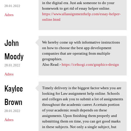
in the digital era. Just ask someone to do your
28.01.2022
homework to get rid of essay helper online.
https://www.allassignmenthelp.com/essay-helper-
Adres
online.html
John
We hereby come up with informative instructions
We hereby come up with
on how to choose the best app development
Moody
companies that are operating from multiple
geographies.
Also Read:-
https://cefnogi.com/graphics-design
28.01.2022
Adres
Kaylee
Timely delivery is the biggest factor when you are
Timely delivery is the
looking for Law assignment help online. Schools
Brown
and colleges ask you to submit a lot of assignments
throughout the academic career. A certain portion
of your academic result depends on these
28.01.2022
assignments. Upon finishing them properly and
Adres
submitting them on time, you can get good marks
in these subjects. Not only a single subject, but