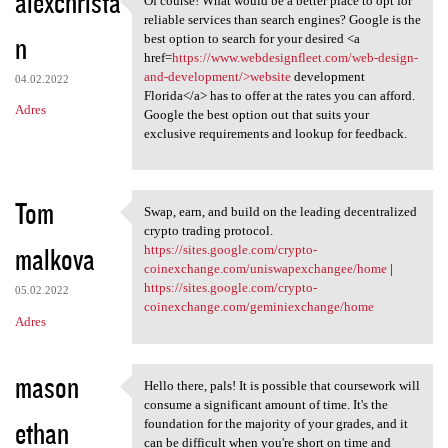
alexchrista
Of course! What would be a better place to opt for
Of course! What would be a
reliable services than search engines? Google is the
n
best option to search for your desired <a
href=
https://www.webdesignfleet.com/web-design-
and-development/>website
development
04.02.2022
Florida</a> has to offer at the rates you can afford.
Adres
Google the best option out that suits your
exclusive requirements and lookup for feedback.
Tom
Swap, earn, and build on the leading decentralized
Swap, earn, and build on the
crypto trading protocol.
malkova
https://sites.google.com/crypto-
coinexchange.com/uniswapexchangee/home
|
https://sites.google.com/crypto-
05.02.2022
coinexchange.com/geminiexchange/home
Adres
mason
Hello there, pals! It is possible that coursework will
Hello there, pals! It is
consume a significant amount of time. It's the
ethan
foundation for the majority of your grades, and it
can be difficult when you're short on time and