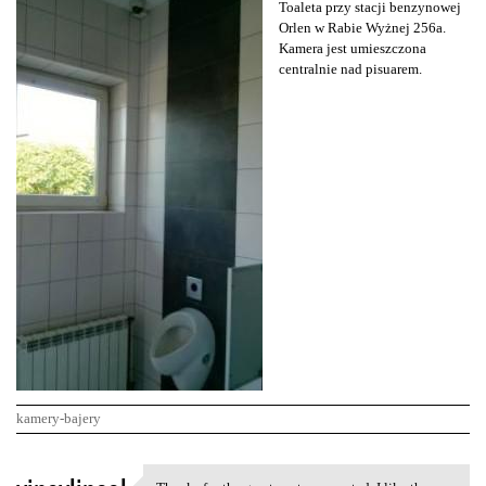
Toaleta przy stacji benzynowej
Orlen w Rabie Wyżnej 256a.
Kamera jest umieszczona
centralnie nad pisuarem.
kamery-bajery
K