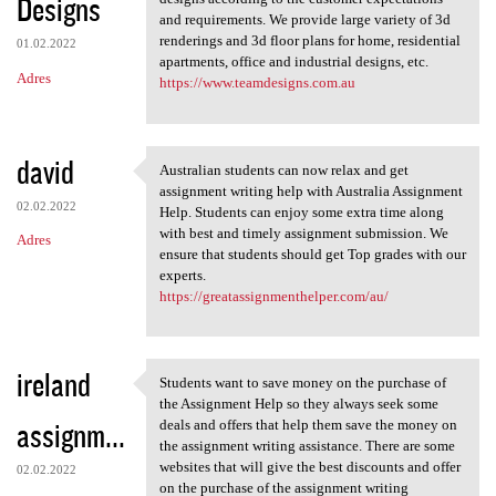
Designs
and requirements. We provide large variety of 3d
renderings and 3d floor plans for home, residential
01.02.2022
apartments, office and industrial designs, etc.
Adres
https://www.teamdesigns.com.au
david
Australian students can now relax and get
Australian students can now
assignment writing help with Australia Assignment
02.02.2022
Help. Students can enjoy some extra time along
with best and timely assignment submission. We
Adres
ensure that students should get Top grades with our
experts.
https://greatassignmenthelper.com/au/
ireland
Students want to save money on the purchase of
Students want to save money
the Assignment Help so they always seek some
assignm...
deals and offers that help them save the money on
the assignment writing assistance. There are some
websites that will give the best discounts and offer
02.02.2022
on the purchase of the assignment writing