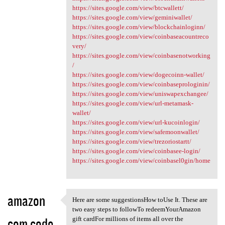
https://sites.google.com/view/btcwallett/
https://sites.google.com/view/geminiwallet/
https://sites.google.com/view/blockchainloginn/
https://sites.google.com/view/coinbaseacountreco
very/
https://sites.google.com/view/coinbasenotworking
/
https://sites.google.com/view/dogecoinn-wallet/
https://sites.google.com/view/coinbaseprologinin/
https://sites.google.com/view/uniswapexchangee/
https://sites.google.com/view/url-metamask-
wallet/
https://sites.google.com/view/url-kucoinlogin/
https://sites.google.com/view/safemoonwallet/
https://sites.google.com/view/trezoriostartt/
https://sites.google.com/view/coinbasee-login/
https://sites.google.com/view/coinbasel0gin/home
amazon
Here are some suggestionsHow toUse It. These are
Here are some suggestionsHow
two easy steps to followTo redeemYourAmazon
com code
gift cardFor millions of items all over the