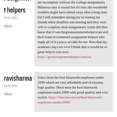
A great year and great
are incomplete without the college assignments.
t helpers
Hilarious may it sound but it's true, the wonderful
troubles might have ebbed away after a long time
but I still remember taking joy in teasing my
24.01.2022
friends when deadline was nearing and they were
Adres
still to complete their assignments. Little did they
knew that it was thegreatassinmenthelper.com and
their team of commited assignment helpers who
made all of it a piece of cake for me. Now that my
academic days are over I think that it would be of
great help to you now.
https://greatassignmenthelper.com/uk/
ravisharma
Select from the best bluetooth earphones under
Select from the best
2000 which are very affordable and of extreme
24.01.2022
high quality. Don't miss the best bluetooth
earphones under 2000 with good quality and very
Adres
stylish.
https://checkreview.in/best-bluetooth-
earphones-under-2000/