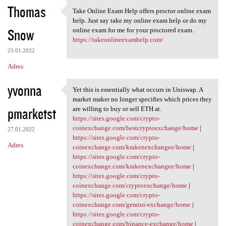
Thomas
Take Online Exam Help offers proctor online exam
Take Online Exam Help offers
help. Just say take my online exam help or do my
Snow
online exam for me for your proctored exam.
https://takeonlineexamhelp.com/
25.01.2022
Adres
yvonna
Yet this is essentially what occurs in Uniswap. A
Yet this is essentially what
market maker no longer specifies which prices they
pmarketst
are willing to buy or sell ETH at.
https://sites.google.com/crypto-
coinexchange.com/bestcryptoexchange/home
|
27.01.2022
https://sites.google.com/crypto-
Adres
coinexchange.com/krakenexchangee/home
|
https://sites.google.com/crypto-
coinexchange.com/krakenexchangee/home
|
https://sites.google.com/crypto-
coinexchange.com/cryptoexchange/home
|
https://sites.google.com/crypto-
coinexchange.com/gemini-exchange/home
|
https://sites.google.com/crypto-
coinexchange.com/binance-exchange/home
|