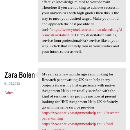
effective knowledge related to your domain.
Therefore if you are looking to achieve success in
your universities with high grades then this is the
way to meet your desired target. Make your mind
and approach the best possible <a
href="
https://www.yourdissertation.co.uk/writing/d
o-my-dissertation/">
Do my dissertation writing
service from professional</a> service like at your
single click that can help you in your studies and
your future career as well.
Zara Bolen
My self Zara few months ago i am looking for
My self Zara few months ago i
Research paper writing UK as an help in my
01.02.2022
projects its was my first experience with native
Assignment Help i am totally satisfied with the
Adres
kind of services they provide me now at present
looking for HND Assignment Help UK definitely
go with the same service provider
https://www.nativeassignmenthelp.co.uk/research-
paper-writing
https://www.nativeassignmenthelp.co.uk/hnd-
assignment-help