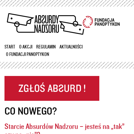
Przejdź
do
treści
START
O AKCJI
REGULAMIN
AKTUALNOŚCI
O FUNDACJI PANOPTYKON
CO NOWEGO?
Starcie Absurdów Nadzoru – jesteś na „tak”