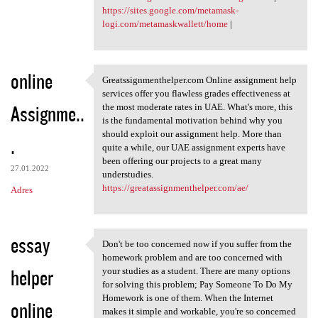
https://sites.google.com/metamask-
logi.com/metamaskwallett/home
|
online
Greatssignmenthelper.com Online assignment help
Greatssignmenthelper.com
services offer you flawless grades effectiveness at
Assignme..
the most moderate rates in UAE. What's more, this
is the fundamental motivation behind why you
should exploit our assignment help. More than
.
quite a while, our UAE assignment experts have
been offering our projects to a great many
27.01.2022
understudies.
https://greatassignmenthelper.com/ae/
Adres
essay
Don't be too concerned now if you suffer from the
Don't be too concerned now if
homework problem and are too concerned with
helper
your studies as a student. There are many options
for solving this problem; Pay Someone To Do My
Homework is one of them. When the Internet
online
makes it simple and workable, you're so concerned