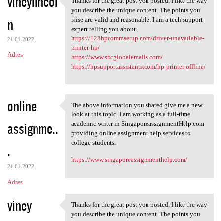
vineylincol
Thanks for the great post you posted. I like the way
Thanks for the great post you
o
you describe the unique content. The points you
n
m
raise are valid and reasonable. I am a tech support
expert telling you about.
e
https://123hpcommsetup.com/driver-unavailable-
21.01.2022
n
printer-hp/
Adres
https://www.sbcglobalemails.com/
t
https://hpsupportassistants.com/hp-printer-offline/
a
r
online
z
The above information you shared give me a new
The above information you
look at this topic. I am working as a full-time
e
assignme..
academic writer in SingaporeassignmentHelp.com
providing online assignment help services to
college students.
.
https://www.singaporeassignmenthelp.com/
21.01.2022
Adres
viney
Thanks for the great post you posted. I like the way
Thanks for the great post you
you describe the unique content. The points you