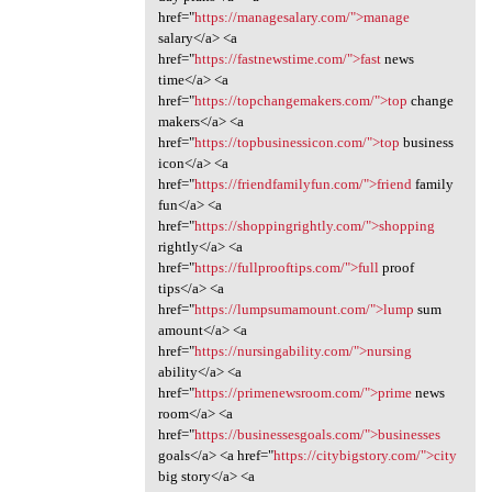
href="
https://managesalary.com/">manage
salary</a> <a
href="
https://fastnewstime.com/">fast
news
time</a> <a
href="
https://topchangemakers.com/">top
change
makers</a> <a
href="
https://topbusinessicon.com/">top
business
icon</a> <a
href="
https://friendfamilyfun.com/">friend
family
fun</a> <a
href="
https://shoppingrightly.com/">shopping
rightly</a> <a
href="
https://fullprooftips.com/">full
proof
tips</a> <a
href="
https://lumpsumamount.com/">lump
sum
amount</a> <a
href="
https://nursingability.com/">nursing
ability</a> <a
href="
https://primenewsroom.com/">prime
news
room</a> <a
href="
https://businessesgoals.com/">businesses
goals</a> <a href="
https://citybigstory.com/">city
big story</a> <a