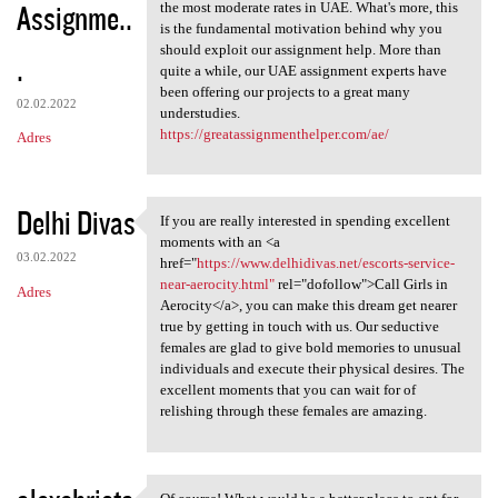
Assignme..
the most moderate rates in UAE. What's more, this
is the fundamental motivation behind why you
should exploit our assignment help. More than
.
quite a while, our UAE assignment experts have
been offering our projects to a great many
02.02.2022
understudies.
https://greatassignmenthelper.com/ae/
Adres
Delhi Divas
If you are really interested in spending excellent
If you are really interested
moments with an <a
03.02.2022
href="
https://www.delhidivas.net/escorts-service-
near-aerocity.html"
rel="dofollow">Call Girls in
Adres
Aerocity</a>, you can make this dream get nearer
true by getting in touch with us. Our seductive
females are glad to give bold memories to unusual
individuals and execute their physical desires. The
excellent moments that you can wait for of
relishing through these females are amazing.