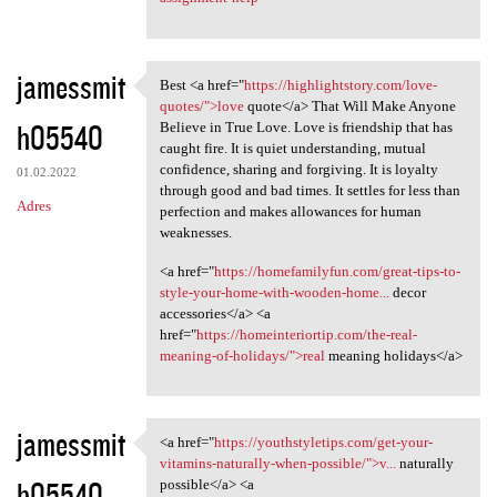
jamessmit
Best <a href="
https://highlightstory.com/love-
Best <a href="https:/
quotes/">love
quote</a> That Will Make Anyone
h05540
Believe in True Love. Love is friendship that has
caught fire. It is quiet understanding, mutual
confidence, sharing and forgiving. It is loyalty
01.02.2022
through good and bad times. It settles for less than
Adres
perfection and makes allowances for human
weaknesses.
<a href="
https://homefamilyfun.com/great-tips-to-
style-your-home-with-wooden-home...
decor
accessories</a> <a
href="
https://homeinteriortip.com/the-real-
meaning-of-holidays/">real
meaning holidays</a>
jamessmit
<a href="
https://youthstyletips.com/get-your-
<a href="https:/
vitamins-naturally-when-possible/">v...
naturally
h05540
possible</a> <a