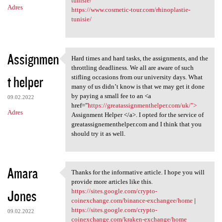
tunisie/
Adres
https://www.cosmetic-tour.com/rhinoplastie-
tunisie/
Assignmen
Hard times and hard tasks, the assignments, and the
Hard times and hard tasks,
throttling deadliness. We all are aware of such
t helper
stifling occasions from our university days. What
many of us didn’t know is that we may get it done
by paying a small fee to an <a
09.02.2022
href="
https://greatassignmenthelper.com/uk/">
Adres
Assignment Helper </a>. I opted for the service of
greatassignementhelper.com and I think that you
should try it as well.
Amara
Thanks for the informative article. I hope you will
Thanks for the informative
provide more articles like this.
Jones
https://sites.google.com/crypto-
coinexchange.com/binance-exchangee/home
|
https://sites.google.com/crypto-
09.02.2022
coinexchange.com/kraken-exchange/home