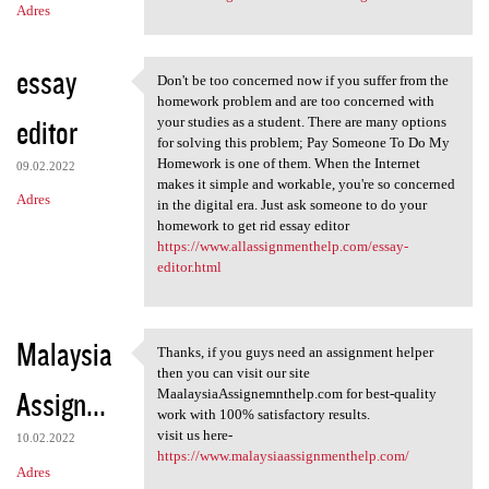
Adres
essay
Don't be too concerned now if you suffer from the
Don't be too concerned now if
homework problem and are too concerned with
editor
your studies as a student. There are many options
for solving this problem; Pay Someone To Do My
Homework is one of them. When the Internet
09.02.2022
makes it simple and workable, you're so concerned
Adres
in the digital era. Just ask someone to do your
homework to get rid essay editor
https://www.allassignmenthelp.com/essay-
editor.html
Malaysia
Thanks, if you guys need an assignment helper
Thanks, if you guys need an
then you can visit our site
Assign...
MaalaysiaAssignemnthelp.com for best-quality
work with 100% satisfactory results.
visit us here-
10.02.2022
https://www.malaysiaassignmenthelp.com/
Adres