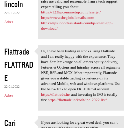
lincoln
raise are valid and reasonable. I am a tech support
expert telling you about.
https://123hpcommsetup.com/laserjet/
22.01.2022
https://www.sbcglobalemails.com/
Adres
https://hpsupportassistants.com/hp-smart-app-
download/
Flattrade
Hi, I have been trading in stocks using Flattrade
Hi, I have been trading in
and I am really happy with the experience. They
FLATTRAD
have Zero brokerage on all orders equity delivery,
Futures & Options and Intraday across all segments
NSE, BSE and MCX. More importantly, Flattrade
E
gives you a stable trading experience on its
advanced Mobile, web and windows platforms. Use
22.01.2022
the below link to open FREE demat account.
https://flattrade.in/
and investing in IPO is totally
Adres
free
https://flattrade.in/kosh/ipo-2022-list/
Cari
If you are looking for a great weed deal, you can’t
If you are looking for a
go wrong with what we have to offer: