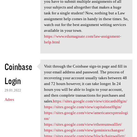
you have to submit multiple assignments of all
your subjects and altogether that makes a huge
task for a single student! Now, nothing but a Law
assignment help comes in handy in these times. So,
watch out for the best assignment writing services
available in your town.
https://www.edumagnate.com/law-assignment-
help.html
Coinbase
Visit through the Coinbase sign-in page and fill in
Visit through the Coinbase
your email address and password. The process of
Login
recovering your account usually takes between 48
and 72 hours however, it can take longer. In 24
hours you will be able to login to your account,
29.01.2022
and then complete transactions for purchases and
Adres
sales.
https://sites.google.com/view/citicardsl0gin/
https://sites.google.com/view/capitalonel0gin/
https://sites.google.com/view/americanexpresslogi
nn/
https://sites.google.com/view/ethereumwalllet/
https://sites.google.com/view/geminiexchangee/
https://sites.google.com/view/blockchainwallett/