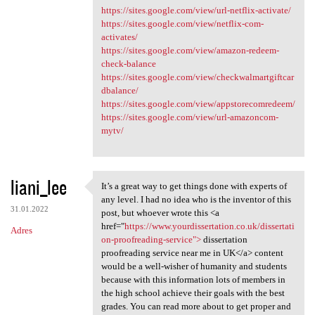
https://sites.google.com/view/url-netflix-activate/
https://sites.google.com/view/netflix-com-
activates/
https://sites.google.com/view/amazon-redeem-
check-balance
https://sites.google.com/view/checkwalmartgiftcar
dbalance/
https://sites.google.com/view/appstorecomredeem/
https://sites.google.com/view/url-amazoncom-
mytv/
liani_lee
It’s a great way to get things done with experts of
It’s a great way to get
any level. I had no idea who is the inventor of this
31.01.2022
post, but whoever wrote this <a
href="
https://www.yourdissertation.co.uk/dissertati
Adres
on-proofreading-service">
dissertation
proofreading service near me in UK</a> content
would be a well-wisher of humanity and students
because with this information lots of members in
the high school achieve their goals with the best
grades. You can read more about to get proper and