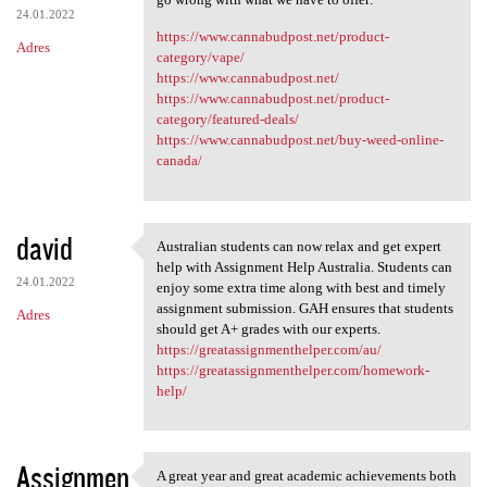
24.01.2022
https://www.cannabudpost.net/product-
Adres
category/vape/
https://www.cannabudpost.net/
https://www.cannabudpost.net/product-
category/featured-deals/
https://www.cannabudpost.net/buy-weed-online-
canada/
david
Australian students can now relax and get expert
Australian students can now
help with Assignment Help Australia. Students can
24.01.2022
enjoy some extra time along with best and timely
assignment submission. GAH ensures that students
Adres
should get A+ grades with our experts.
https://greatassignmenthelper.com/au/
https://greatassignmenthelper.com/homework-
help/
Assignmen
A great year and great academic achievements both