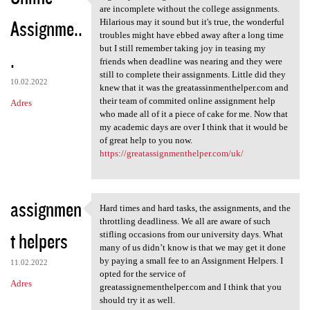
A great year and great
are incomplete without the college assignments.
Assignme..
Hilarious may it sound but it's true, the wonderful
troubles might have ebbed away after a long time
but I still remember taking joy in teasing my
.
friends when deadline was nearing and they were
still to complete their assignments. Little did they
10.02.2022
knew that it was the greatassinmenthelper.com and
their team of commited online assignment help
Adres
who made all of it a piece of cake for me. Now that
my academic days are over I think that it would be
of great help to you now.
https://greatassignmenthelper.com/uk/
assignmen
Hard times and hard tasks, the assignments, and the
Hard times and hard tasks,
throttling deadliness. We all are aware of such
t helpers
stifling occasions from our university days. What
many of us didn’t know is that we may get it done
by paying a small fee to an Assignment Helpers. I
11.02.2022
opted for the service of
Adres
greatassignementhelper.com and I think that you
should try it as well.