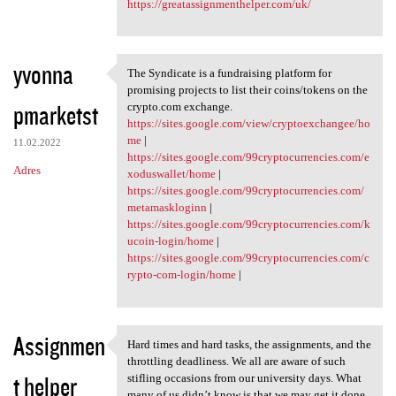
https://greatassignmenthelper.com/uk/
yvonna
The Syndicate is a fundraising platform for
The Syndicate is a
promising projects to list their coins/tokens on the
pmarketst
crypto.com exchange.
https://sites.google.com/view/cryptoexchangee/ho
me
|
11.02.2022
https://sites.google.com/99cryptocurrencies.com/e
Adres
xoduswallet/home
|
https://sites.google.com/99cryptocurrencies.com/
metamaskloginn
|
https://sites.google.com/99cryptocurrencies.com/k
ucoin-login/home
|
https://sites.google.com/99cryptocurrencies.com/c
rypto-com-login/home
|
Assignmen
Hard times and hard tasks, the assignments, and the
Hard times and hard tasks,
throttling deadliness. We all are aware of such
t helper
stifling occasions from our university days. What
many of us didn’t know is that we may get it done