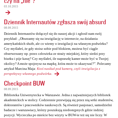
czy na „nie”?
03.10.2015
Dziennik Internautów zgłasza swój absurd
08.09.2015
Dziennik Internautów dołączył się do naszej akcji i zgłosił nam swój
przykład: „Oburzamy się na inwigilację w internecie, na działania
amerykańskich służb, ale co wiemy o inwigilacji na własnym podwórku?
Czy myślałeś, że gdy stoisz sobie pod blokiem, możesz być ciągle
obserwowany np. przez człowieka ze straży miejskiej, który siedzi przy
biurku i pije kawę? Czy myślałeś, ile naprawdę kamer może być w Twojej
okolicy? A może spojrzysz na mapkę, która może to ukazywać?”. Polecamy
artykuł Marcina Maja:
Ktoś nasikał pod kamerą, czyli inwigilacja z
perspektywy własnego podwórka
.
Checkpoint BUW
08.09.2015
Biblioteka Uniwersytecka w Warszawie. Jedna z najważniejszych bibliotek
akademickich w stolicy. Codziennie przewijają się przez nią setki studentów,
doktorantów i pracowników naukowych. Są również pasjonaci, samodzielni
badacze i warszawiacy, którzy poszukują niedostępnych gdzie indziej
pozycji. Wycieczka po mieście bez wizyty w BUW-ie też się nie liczy. W