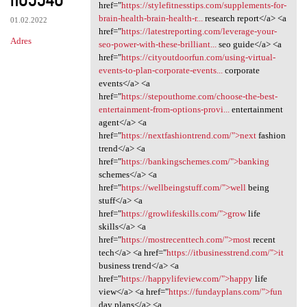
href="
https://stylefitnesstips.com/supplements-for-
brain-health-brain-health-r...
research report</a> <a
01.02.2022
href="
https://latestreporting.com/leverage-your-
Adres
seo-power-with-these-brilliant...
seo guide</a> <a
href="
https://cityoutdoorfun.com/using-virtual-
events-to-plan-corporate-events...
corporate
events</a> <a
href="
https://stepouthome.com/choose-the-best-
entertainment-from-options-provi...
entertainment
agent</a> <a
href="
https://nextfashiontrend.com/">next
fashion
trend</a> <a
href="
https://bankingschemes.com/">banking
schemes</a> <a
href="
https://wellbeingstuff.com/">well
being
stuff</a> <a
href="
https://growlifeskills.com/">grow
life
skills</a> <a
href="
https://mostrecenttech.com/">most
recent
tech</a> <a href="
https://itbusinesstrend.com/">it
business trend</a> <a
href="
https://happylifeview.com/">happy
life
view</a> <a href="
https://fundayplans.com/">fun
day plans</a> <a