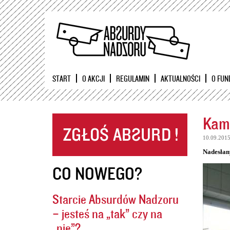
START
O AKCJI
REGULAMIN
AKTUALNOŚCI
O FUN
Kame
10.09.201
Nadesłan
CO NOWEGO?
Starcie Absurdów Nadzoru
– jesteś na „tak” czy na
„nie”?