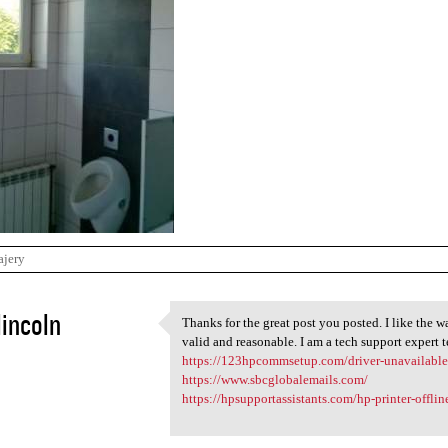
ajery
lincoln
Thanks for the great post you posted. I like the 
Thanks for the great post you
valid and reasonable. I am a tech support expert 
2
https://123hpcommsetup.com/driver-unavailable-
https://www.sbcglobalemails.com/
https://hpsupportassistants.com/hp-printer-offlin