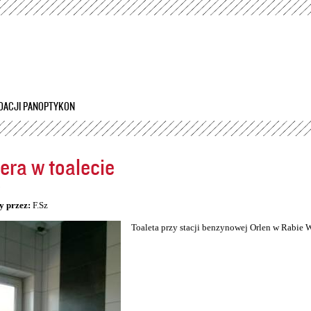
Przejdź
do
treści
DACJI PANOPTYKON
ra w toalecie
5
y przez:
F.Sz
Toaleta przy stacji benzynowej Orlen w Rabie 