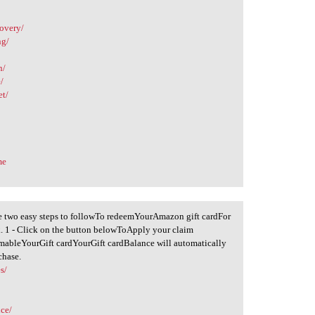
covery/
ng/
n/
/
et/
me
re two easy steps to followTo redeemYourAmazon gift cardFor
k. 1 - Click on the button belowToApply your claim
ableYourGift cardYourGift cardBalance will automatically
chase.
s/
nce/