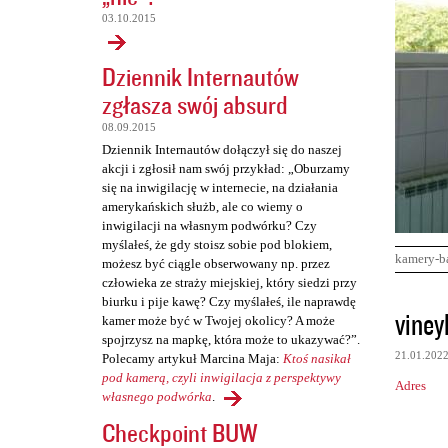
03.10.2015
Dziennik Internautów
zgłasza swój absurd
08.09.2015
Dziennik Internautów dołączył się do naszej
akcji i zgłosił nam swój przykład: „Oburzamy
się na inwigilację w internecie, na działania
amerykańskich służb, ale co wiemy o
inwigilacji na własnym podwórku? Czy
myślałeś, że gdy stoisz sobie pod blokiem,
kamery-b
możesz być ciągle obserwowany np. przez
człowieka ze straży miejskiej, który siedzi przy
biurku i pije kawę? Czy myślałeś, ile naprawdę
K
viney
kamer może być w Twojej okolicy? A może
o
spojrzysz na mapkę, która może to ukazywać?”.
21.01.202
Polecamy artykuł Marcina Maja:
Ktoś nasikał
m
pod kamerą, czyli inwigilacja z perspektywy
Adres
e
własnego podwórka
.
n
Checkpoint BUW