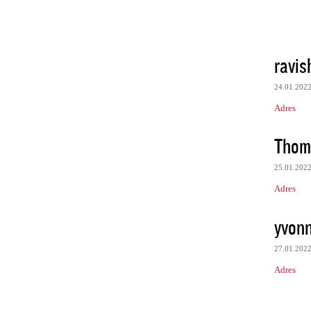
ravi
24.01.202
Adres
Thom
25.01.202
Adres
yvonn
27.01.202
Adres