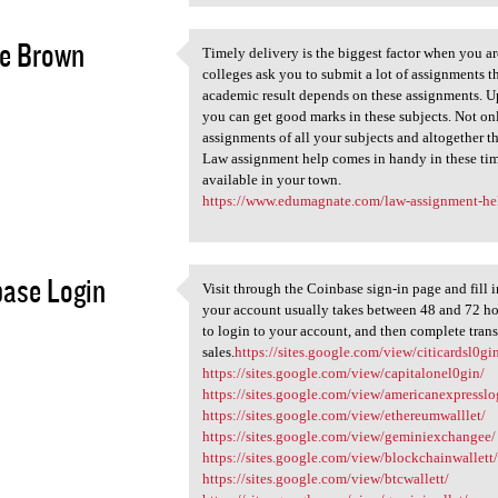
ee Brown
Timely delivery is the biggest factor when you a
Timely delivery is the
colleges ask you to submit a lot of assignments t
2
academic result depends on these assignments. U
you can get good marks in these subjects. Not onl
assignments of all your subjects and altogether t
Law assignment help comes in handy in these time
available in your town.
https://www.edumagnate.com/law-assignment-he
ase Login
Visit through the Coinbase sign-in page and fill 
Visit through the Coinbase
your account usually takes between 48 and 72 hou
2
to login to your account, and then complete tran
sales.
https://sites.google.com/view/citicardsl0gi
https://sites.google.com/view/capitalonel0gin/
https://sites.google.com/view/americanexpresslo
https://sites.google.com/view/ethereumwalllet/
https://sites.google.com/view/geminiexchangee/
https://sites.google.com/view/blockchainwallett
https://sites.google.com/view/btcwallett/