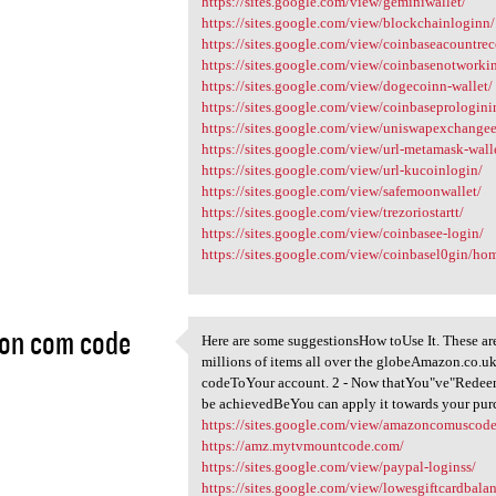
https://sites.google.com/view/geminiwallet/
https://sites.google.com/view/blockchainloginn/
https://sites.google.com/view/coinbaseacountre
https://sites.google.com/view/coinbasenotworki
https://sites.google.com/view/dogecoinn-wallet/
https://sites.google.com/view/coinbaseprologini
https://sites.google.com/view/uniswapexchangee
https://sites.google.com/view/url-metamask-wall
https://sites.google.com/view/url-kucoinlogin/
https://sites.google.com/view/safemoonwallet/
https://sites.google.com/view/trezoriostartt/
https://sites.google.com/view/coinbasee-login/
https://sites.google.com/view/coinbasel0gin/ho
on com code
Here are some suggestionsHow toUse It. These a
Here are some suggestionsHow
millions of items all over the globeAmazon.co.u
2
codeToYour account. 2 - Now thatYou"ve"Redeem
be achievedBeYou can apply it towards your pur
https://sites.google.com/view/amazoncomuscode
https://amz.mytvmountcode.com/
https://sites.google.com/view/paypal-loginss/
https://sites.google.com/view/lowesgiftcardbala