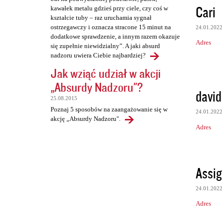
Cari
kawałek metalu gdzieś przy ciele, czy coś w
kształcie tuby – raz uruchamia sygnał
ostrzegawczy i oznacza stracone 15 minut na
24.01.202
dodatkowe sprawdzenie, a innym razem okazuje
Adres
się zupełnie niewidzialny”. A jaki absurd
nadzoru uwiera Ciebie najbardziej?
Jak wziąć udział w akcji
„Absurdy Nadzoru"?
david
25.08.2015
Poznaj 5 sposobów na zaangażowanie się w
24.01.202
akcję „Absurdy Nadzoru".
Adres
Assig
24.01.202
Adres