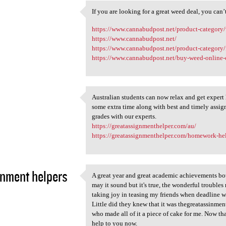
If you are looking for a great weed deal, you can
If you are looking for a
2
https://www.cannabudpost.net/product-category
https://www.cannabudpost.net/
https://www.cannabudpost.net/product-category/
https://www.cannabudpost.net/buy-weed-online-
Australian students can now relax and get expert
Australian students can now
some extra time along with best and timely assi
2
grades with our experts.
https://greatassignmenthelper.com/au/
https://greatassignmenthelper.com/homework-he
nment helpers
A great year and great academic achievements bot
A great year and great
may it sound but it's true, the wonderful trouble
2
taking joy in teasing my friends when deadline wa
Little did they knew that it was thegreatassinme
who made all of it a piece of cake for me. Now th
help to you now.