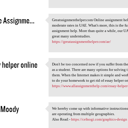
e Assignme...
Greatssignmenthelper.com Online assignment help 
Greatssignmenthelper.com
moderate rates in UAE. What's more, this is the
2
assignment help. More than quite a while, our UA
great many understudies.
https://greatassignmenthelper.com/ae/
 helper online
Don't be too concerned now if you suffer from t
Don't be too concerned now if
as a student. There are many options for solvi
2
them. When the Internet makes it simple and work
to do your homework to get rid of essay helper on
https://www.allassignmenthelp.com/essay-helper
 Moody
We hereby come up with informative instruction
We hereby come up with
are operating from multiple geographies.
2
Also Read:-
https://cefnogi.com/graphics-design