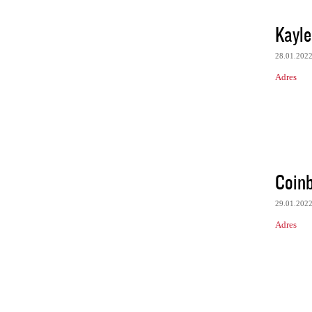
Kayl
28.01.202
Adres
Coinb
29.01.202
Adres