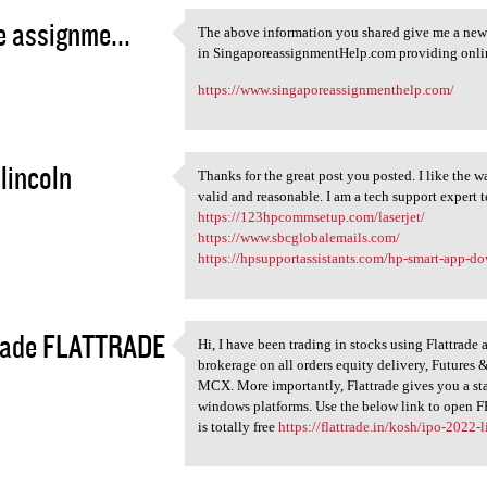
e assignme...
The above information you shared give me a new l
The above information you
in SingaporeassignmentHelp.com providing online
2
https://www.singaporeassignmenthelp.com/
 lincoln
Thanks for the great post you posted. I like the 
Thanks for the great post you
valid and reasonable. I am a tech support expert 
2
https://123hpcommsetup.com/laserjet/
https://www.sbcglobalemails.com/
https://hpsupportassistants.com/hp-smart-app-d
trade FLATTRADE
Hi, I have been trading in stocks using Flattrade
Hi, I have been trading in
brokerage on all orders equity delivery, Futures
2
MCX. More importantly, Flattrade gives you a st
windows platforms. Use the below link to open
is totally free
https://flattrade.in/kosh/ipo-2022-li