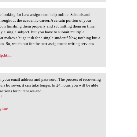
re looking for Law assignment help online. Schools and
hroughout the academic career. A certain portion of your
pon finishing them properly and submitting them on time,
y a single subject, but you have to submit multiple
hat makes a huge task for a single student! Now, nothing but a
s. So, watch out for the best assignment writing services
lp.html
in your email address and password. The process of recovering
rs however, it can take longer. In 24 hours you will be able
sactions for purchases and
n/
ginn/
/