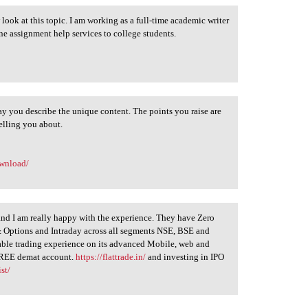
ook at this topic. I am working as a full-time academic writer
 assignment help services to college students.
way you describe the unique content. The points you raise are
telling you about.
ownload/
 and I am really happy with the experience. They have Zero
 & Options and Intraday across all segments NSE, BSE and
able trading experience on its advanced Mobile, web and
 FREE demat account.
https://flattrade.in/
and investing in IPO
st/