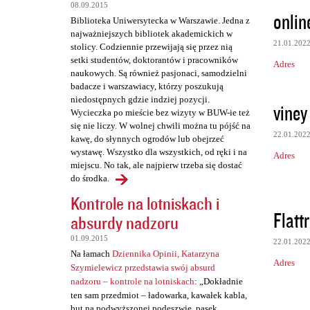
t
08.09.2015
onlin
a
Biblioteka Uniwersytecka w Warszawie. Jedna z
najważniejszych bibliotek akademickich w
r
21.01.202
stolicy. Codziennie przewijają się przez nią
z
setki studentów, doktorantów i pracowników
Adres
naukowych. Są również pasjonaci, samodzielni
e
badacze i warszawiacy, którzy poszukują
niedostępnych gdzie indziej pozycji.
viney
Wycieczka po mieście bez wizyty w BUW-ie też
się nie liczy. W wolnej chwili można tu pójść na
22.01.202
kawę, do słynnych ogrodów lub obejrzeć
wystawę. Wszystko dla wszystkich, od ręki i na
Adres
miejscu. No tak, ale najpierw trzeba się dostać
do środka.
Kontrole na lotniskach i
Flat
absurdy nadzoru
01.09.2015
22.01.202
Na łamach
Dziennika Opinii, Katarzyna
Adres
Szymielewicz przedstawia swój absurd
nadzoru – kontrole na lotniskach
: „Dokładnie
ten sam przedmiot – ładowarka, kawałek kabla,
but na podwyższonej podeszwie, pasek,