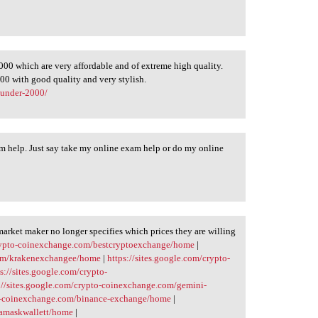
000 which are very affordable and of extreme high quality.
00 with good quality and very stylish.
-under-2000/
m help. Just say take my online exam help or do my online
 market maker no longer specifies which prices they are willing
crypto-coinexchange.com/bestcryptoexchange/home
|
.com/krakenexchangee/home
|
https://sites.google.com/crypto-
s://sites.google.com/crypto-
://sites.google.com/crypto-coinexchange.com/gemini-
pto-coinexchange.com/binance-exchange/home
|
tamaskwallett/home
|