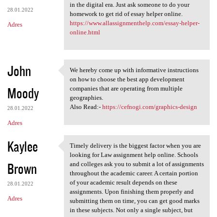
in the digital era. Just ask someone to do your
28.01.2022
homework to get rid of essay helper online.
https://www.allassignmenthelp.com/essay-helper-
Adres
online.html
John
We hereby come up with informative instructions
We hereby come up with
on how to choose the best app development
Moody
companies that are operating from multiple
geographies.
Also Read:-
https://cefnogi.com/graphics-design
28.01.2022
Adres
Kaylee
Timely delivery is the biggest factor when you are
Timely delivery is the
looking for Law assignment help online. Schools
Brown
and colleges ask you to submit a lot of assignments
throughout the academic career. A certain portion
of your academic result depends on these
28.01.2022
assignments. Upon finishing them properly and
Adres
submitting them on time, you can get good marks
in these subjects. Not only a single subject, but