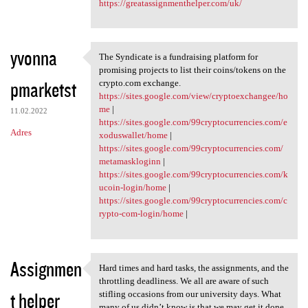
https://greatassignmenthelper.com/uk/
yvonna
The Syndicate is a fundraising platform for
The Syndicate is a
promising projects to list their coins/tokens on the
pmarketst
crypto.com exchange.
https://sites.google.com/view/cryptoexchangee/ho
me
|
11.02.2022
https://sites.google.com/99cryptocurrencies.com/e
Adres
xoduswallet/home
|
https://sites.google.com/99cryptocurrencies.com/
metamaskloginn
|
https://sites.google.com/99cryptocurrencies.com/k
ucoin-login/home
|
https://sites.google.com/99cryptocurrencies.com/c
rypto-com-login/home
|
Assignmen
Hard times and hard tasks, the assignments, and the
Hard times and hard tasks,
throttling deadliness. We all are aware of such
t helper
stifling occasions from our university days. What
many of us didn’t know is that we may get it done