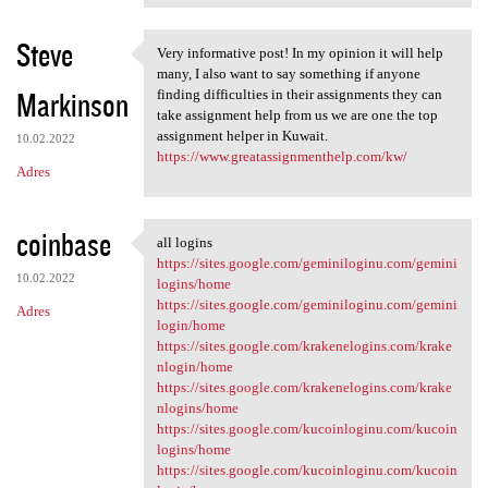
Steve
Very informative post! In my opinion it will help
Very informative post! In my
many, I also want to say something if anyone
Markinson
finding difficulties in their assignments they can
take assignment help from us we are one the top
assignment helper in Kuwait.
10.02.2022
https://www.greatassignmenthelp.com/kw/
Adres
coinbase
all logins
all logins
https://sites.google.com/geminiloginu.com/gemini
10.02.2022
logins/home
https://sites.google.com/geminiloginu.com/gemini
Adres
login/home
https://sites.google.com/krakenelogins.com/krake
nlogin/home
https://sites.google.com/krakenelogins.com/krake
nlogins/home
https://sites.google.com/kucoinloginu.com/kucoin
logins/home
https://sites.google.com/kucoinloginu.com/kucoin