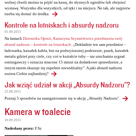
wolnej chwili można tu pójść na kawę, do słynnych ogrodów lub obejrzeć
wystawę. Wszystko dla wszystkich, od ręki i na miejscu. No tak, ale najpierw
trzeba się dostać do środka.
Kontrole na lotniskach i absurdy nadzoru
01.09.2015
Na łamach
Dziennika Opinii, Katarzyna Szymielewicz przedstawia swój
absurd nadzoru – kontrole na lotniskach
: „Dokładnie ten sam przedmiot –
ładowarka, kawałek kabla, but na podwyższonej podeszwie, pasek, kawałek
metalu gdzieś przy ciele, czy coś w kształcie tuby – raz uruchamia sygnał
ostrzegawczy i oznacza stracone 15 minut na dodatkowe sprawdzenie, a
innym razem okazuje się zupełnie niewidzialny”. A jaki absurd nadzoru
uwiera Ciebie najbardziej?
Jak wziąć udział w akcji „Absurdy Nadzoru"?
25.08.2015
Poznaj 5 sposobów na zaangażowanie się w akcję „Absurdy Nadzoru".
Kamera w toalecie
10.09.2015
Nadesłany przez:
F.Sz