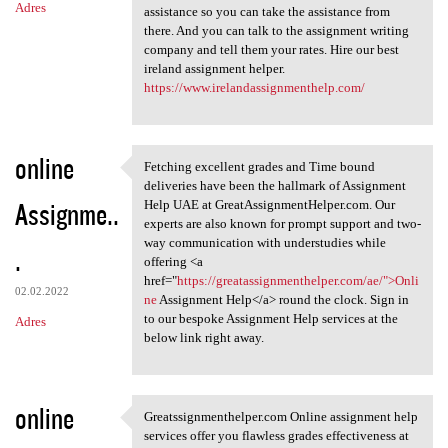
Adres
assistance so you can take the assistance from
there. And you can talk to the assignment writing
company and tell them your rates. Hire our best
ireland assignment helper.
https://www.irelandassignmenthelp.com/
online
Fetching excellent grades and Time bound
Fetching excellent grades and
deliveries have been the hallmark of Assignment
Assignme..
Help UAE at GreatAssignmentHelper.com. Our
experts are also known for prompt support and two-
way communication with understudies while
.
offering <a
href="
https://greatassignmenthelper.com/ae/">Onli
02.02.2022
ne
Assignment Help</a> round the clock. Sign in
to our bespoke Assignment Help services at the
Adres
below link right away.
online
Greatssignmenthelper.com Online assignment help
Greatssignmenthelper.com
services offer you flawless grades effectiveness at