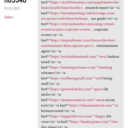
href="
https://stylefitnesstips.com/supplements-for-
brain-health-brain-health-r...
research report</a> <a
01.02.2022
href="
https://latestreporting.com/leverage-your-
Adres
seo-power-with-these-brilliant...
seo guide</a> <a
href="
https://cityoutdoorfun.com/using-virtual-
events-to-plan-corporate-events...
corporate
events</a> <a
href="
https://stepouthome.com/choose-the-best-
entertainment-from-options-provi...
entertainment
agent</a> <a
href="
https://nextfashiontrend.com/">next
fashion
trend</a> <a
href="
https://bankingschemes.com/">banking
schemes</a> <a
href="
https://wellbeingstuff.com/">well
being
stuff</a> <a
href="
https://growlifeskills.com/">grow
life
skills</a> <a
href="
https://mostrecenttech.com/">most
recent
tech</a> <a href="
https://itbusinesstrend.com/">it
business trend</a> <a
href="
https://happylifeview.com/">happy
life
view</a> <a href="
https://fundayplans.com/">fun
day plans</a> <a