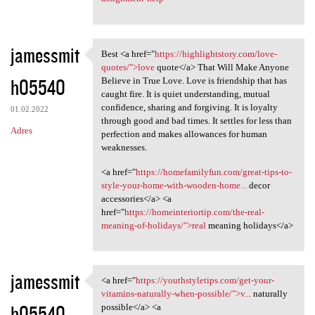
jamessmit
Best <a href="
https://highlightstory.com/love-
Best <a href="https:/
quotes/">love
quote</a> That Will Make Anyone
h05540
Believe in True Love. Love is friendship that has
caught fire. It is quiet understanding, mutual
confidence, sharing and forgiving. It is loyalty
01.02.2022
through good and bad times. It settles for less than
Adres
perfection and makes allowances for human
weaknesses.
<a href="
https://homefamilyfun.com/great-tips-to-
style-your-home-with-wooden-home...
decor
accessories</a> <a
href="
https://homeinteriortip.com/the-real-
meaning-of-holidays/">real
meaning holidays</a>
jamessmit
<a href="
https://youthstyletips.com/get-your-
<a href="https:/
vitamins-naturally-when-possible/">v...
naturally
h05540
possible</a> <a