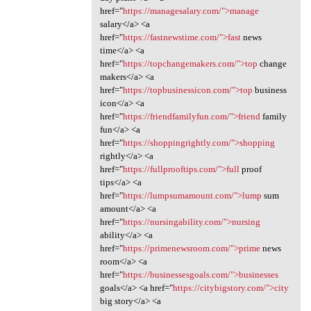
href="
https://managesalary.com/">manage
salary</a> <a
href="
https://fastnewstime.com/">fast
news
time</a> <a
href="
https://topchangemakers.com/">top
change
makers</a> <a
href="
https://topbusinessicon.com/">top
business
icon</a> <a
href="
https://friendfamilyfun.com/">friend
family
fun</a> <a
href="
https://shoppingrightly.com/">shopping
rightly</a> <a
href="
https://fullprooftips.com/">full
proof
tips</a> <a
href="
https://lumpsumamount.com/">lump
sum
amount</a> <a
href="
https://nursingability.com/">nursing
ability</a> <a
href="
https://primenewsroom.com/">prime
news
room</a> <a
href="
https://businessesgoals.com/">businesses
goals</a> <a href="
https://citybigstory.com/">city
big story</a> <a