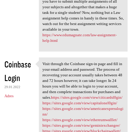
you have to submit multiple assignments of all
your subjects and altogether that makes a huge
task for a single student! Now, nothing but a Law
assignment help comes in handy in these times. So,
watch out for the best assignment writing services
available in your town.
https://www.edumagnate.com/law-assignment-
help.html
Coinbase
Visit through the Coinbase sign-in page and fill in
Visit through the Coinbase
your email address and password. The process of
Login
recovering your account usually takes between 48
and 72 hours however, it can take longer. In 24
hours you will be able to login to your account,
29.01.2022
and then complete transactions for purchases and
Adres
sales.
https://sites.google.com/view/citicardsl0gin/
https://sites.google.com/view/capitalonel0gin/
https://sites.google.com/view/americanexpresslogi
nn/
https://sites.google.com/view/ethereumwalllet/
https://sites.google.com/view/geminiexchangee/
https://sites.google.com/view/blockchainwallett/