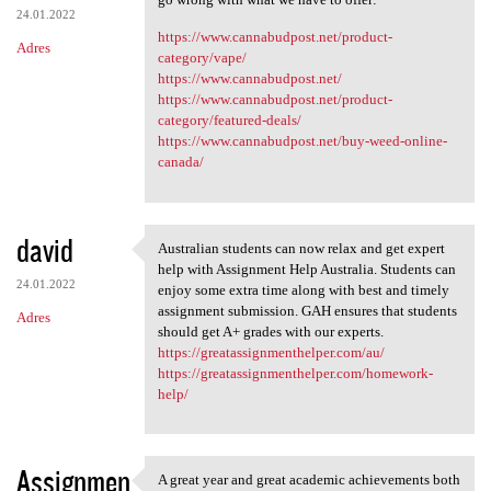
24.01.2022
https://www.cannabudpost.net/product-
Adres
category/vape/
https://www.cannabudpost.net/
https://www.cannabudpost.net/product-
category/featured-deals/
https://www.cannabudpost.net/buy-weed-online-
canada/
david
Australian students can now relax and get expert
Australian students can now
help with Assignment Help Australia. Students can
24.01.2022
enjoy some extra time along with best and timely
assignment submission. GAH ensures that students
Adres
should get A+ grades with our experts.
https://greatassignmenthelper.com/au/
https://greatassignmenthelper.com/homework-
help/
Assignmen
A great year and great academic achievements both