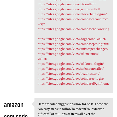
https://sites.google.com/view/btcwallett/
https://sites.google.com/view/geminiwallet/
https://sites.google.com/view/blockchainloginn/
https://sites.google.com/view/coinbaseacountreco
very/
https://sites.google.com/view/coinbasenotworking
/
https://sites.google.com/view/dogecoinn-wallet/
https://sites.google.com/view/coinbaseprologinin/
https://sites.google.com/view/uniswapexchangee/
https://sites.google.com/view/url-metamask-
wallet/
https://sites.google.com/view/url-kucoinlogin/
https://sites.google.com/view/safemoonwallet/
https://sites.google.com/view/trezoriostartt/
https://sites.google.com/view/coinbasee-login/
https://sites.google.com/view/coinbasel0gin/home
amazon
Here are some suggestionsHow toUse It. These are
Here are some suggestionsHow
two easy steps to followTo redeemYourAmazon
com code
gift cardFor millions of items all over the