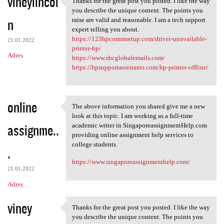
vineylincol
Thanks for the great post you posted. I like the way
Thanks for the great post you
o
you describe the unique content. The points you
n
m
raise are valid and reasonable. I am a tech support
expert telling you about.
e
https://123hpcommsetup.com/driver-unavailable-
21.01.2022
n
printer-hp/
Adres
https://www.sbcglobalemails.com/
t
https://hpsupportassistants.com/hp-printer-offline/
a
r
online
z
The above information you shared give me a new
The above information you
look at this topic. I am working as a full-time
e
assignme..
academic writer in SingaporeassignmentHelp.com
providing online assignment help services to
college students.
.
https://www.singaporeassignmenthelp.com/
21.01.2022
Adres
viney
Thanks for the great post you posted. I like the way
Thanks for the great post you
you describe the unique content. The points you