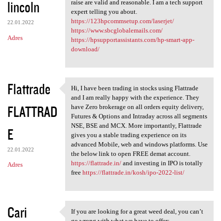
lincoln
raise are valid and reasonable. I am a tech support
expert telling you about.
https://123hpcommsetup.com/laserjet/
22.01.2022
https://www.sbcglobalemails.com/
Adres
https://hpsupportassistants.com/hp-smart-app-
download/
Flattrade
Hi, I have been trading in stocks using Flattrade
Hi, I have been trading in
and I am really happy with the experience. They
FLATTRAD
have Zero brokerage on all orders equity delivery,
Futures & Options and Intraday across all segments
NSE, BSE and MCX. More importantly, Flattrade
E
gives you a stable trading experience on its
advanced Mobile, web and windows platforms. Use
22.01.2022
the below link to open FREE demat account.
https://flattrade.in/
and investing in IPO is totally
Adres
free
https://flattrade.in/kosh/ipo-2022-list/
Cari
If you are looking for a great weed deal, you can’t
If you are looking for a
go wrong with what we have to offer: