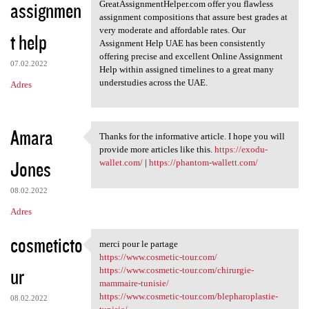
assignmen
GreatAssignmentHelper.com offer you flawless
assignment compositions that assure best grades at
very moderate and affordable rates. Our
t help
Assignment Help UAE has been consistently
offering precise and excellent Online Assignment
07.02.2022
Help within assigned timelines to a great many
understudies across the UAE.
Adres
Amara
Thanks for the informative article. I hope you will
Thanks for the informative
provide more articles like this.
https://exodu-
Jones
wallet.com/
|
https://phantom-wallett.com/
08.02.2022
Adres
cosmeticto
merci pour le partage
merci pour le partage
https://www.cosmetic-tour.com/
ur
https://www.cosmetic-tour.com/chirurgie-
mammaire-tunisie/
https://www.cosmetic-tour.com/blepharoplastie-
08.02.2022