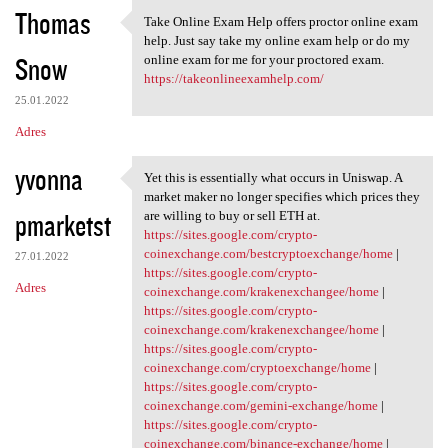
Thomas
Take Online Exam Help offers proctor online exam
Take Online Exam Help offers
help. Just say take my online exam help or do my
Snow
online exam for me for your proctored exam.
https://takeonlineexamhelp.com/
25.01.2022
Adres
yvonna
Yet this is essentially what occurs in Uniswap. A
Yet this is essentially what
market maker no longer specifies which prices they
pmarketst
are willing to buy or sell ETH at.
https://sites.google.com/crypto-
coinexchange.com/bestcryptoexchange/home
|
27.01.2022
https://sites.google.com/crypto-
Adres
coinexchange.com/krakenexchangee/home
|
https://sites.google.com/crypto-
coinexchange.com/krakenexchangee/home
|
https://sites.google.com/crypto-
coinexchange.com/cryptoexchange/home
|
https://sites.google.com/crypto-
coinexchange.com/gemini-exchange/home
|
https://sites.google.com/crypto-
coinexchange.com/binance-exchange/home
|