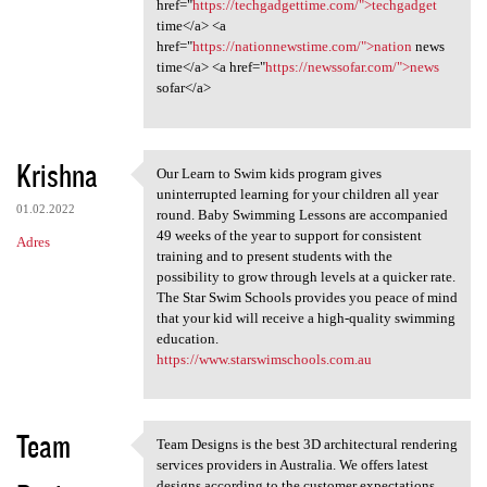
href="
https://techgadgettime.com/">techgadget
time</a> <a
href="
https://nationnewstime.com/">nation
news
time</a> <a href="
https://newssofar.com/">news
sofar</a>
Krishna
Our Learn to Swim kids program gives
Our Learn to Swim kids
uninterrupted learning for your children all year
01.02.2022
round. Baby Swimming Lessons are accompanied
49 weeks of the year to support for consistent
Adres
training and to present students with the
possibility to grow through levels at a quicker rate.
The Star Swim Schools provides you peace of mind
that your kid will receive a high-quality swimming
education.
https://www.starswimschools.com.au
Team
Team Designs is the best 3D architectural rendering
Team Designs is the best 3D
services providers in Australia. We offers latest
designs according to the customer expectations