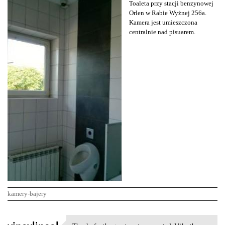
Toaleta przy stacji benzynowej
Orlen w Rabie Wyżnej 256a.
Kamera jest umieszczona
centralnie nad pisuarem.
kamery-bajery
K