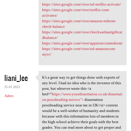
https://sites.google.com/view/url-netflix-activate/
https://sites.google.com/view/netflix-com-
activates/
https://sites.google.com/view/amazon-redeem-
check-balance
https://sites.google.com/view/checkwalmartgiftcar
dbalance/
https://sites.google.com/view/appstorecomredeem/
https://sites.google.com/view/url-amazoncom-
mytv/
liani_lee
It’s a great way to get things done with experts of
It’s a great way to get
any level. I had no idea who is the inventor of this
31.01.2022
post, but whoever wrote this <a
href="
https://www.yourdissertation.co.uk/dissertati
Adres
on-proofreading-service">
dissertation
proofreading service near me in UK</a> content
would be a well-wisher of humanity and students
because with this information lots of members in
the high school achieve their goals with the best
grades. You can read more about to get proper and