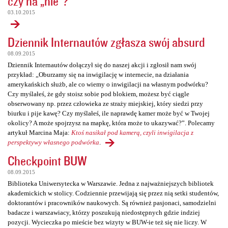
czy na „nie”?
03.10.2015
Dziennik Internautów zgłasza swój absurd
08.09.2015
Dziennik Internautów dołączył się do naszej akcji i zgłosił nam swój
przykład: „Oburzamy się na inwigilację w internecie, na działania
amerykańskich służb, ale co wiemy o inwigilacji na własnym podwórku?
Czy myślałeś, że gdy stoisz sobie pod blokiem, możesz być ciągle
obserwowany np. przez człowieka ze straży miejskiej, który siedzi przy
biurku i pije kawę? Czy myślałeś, ile naprawdę kamer może być w Twojej
okolicy? A może spojrzysz na mapkę, która może to ukazywać?”. Polecamy
artykuł Marcina Maja:
Ktoś nasikał pod kamerą, czyli inwigilacja z
perspektywy własnego podwórka
.
Checkpoint BUW
08.09.2015
Biblioteka Uniwersytecka w Warszawie. Jedna z najważniejszych bibliotek
akademickich w stolicy. Codziennie przewijają się przez nią setki studentów,
doktorantów i pracowników naukowych. Są również pasjonaci, samodzielni
badacze i warszawiacy, którzy poszukują niedostępnych gdzie indziej
pozycji. Wycieczka po mieście bez wizyty w BUW-ie też się nie liczy. W