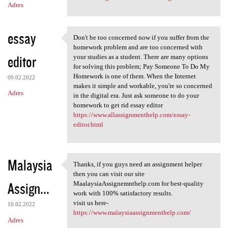
Adres
essay
Don't be too concerned now if you suffer from the
Don't be too concerned now if
homework problem and are too concerned with
editor
your studies as a student. There are many options
for solving this problem; Pay Someone To Do My
Homework is one of them. When the Internet
09.02.2022
makes it simple and workable, you're so concerned
Adres
in the digital era. Just ask someone to do your
homework to get rid essay editor
https://www.allassignmenthelp.com/essay-
editor.html
Malaysia
Thanks, if you guys need an assignment helper
Thanks, if you guys need an
then you can visit our site
Assign...
MaalaysiaAssignemnthelp.com for best-quality
work with 100% satisfactory results.
visit us here-
10.02.2022
https://www.malaysiaassignmenthelp.com/
Adres