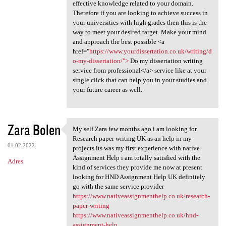
effective knowledge related to your domain.
Therefore if you are looking to achieve success in
your universities with high grades then this is the
way to meet your desired target. Make your mind
and approach the best possible <a
href="
https://www.yourdissertation.co.uk/writing/d
o-my-dissertation/">
Do my dissertation writing
service from professional</a> service like at your
single click that can help you in your studies and
your future career as well.
Zara Bolen
My self Zara few months ago i am looking for
My self Zara few months ago i
Research paper writing UK as an help in my
01.02.2022
projects its was my first experience with native
Assignment Help i am totally satisfied with the
Adres
kind of services they provide me now at present
looking for HND Assignment Help UK definitely
go with the same service provider
https://www.nativeassignmenthelp.co.uk/research-
paper-writing
https://www.nativeassignmenthelp.co.uk/hnd-
assignment-help