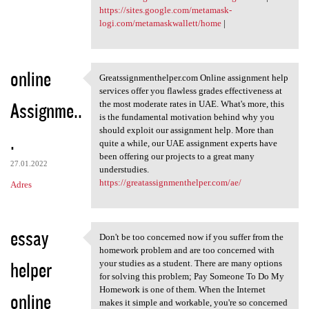
https://sites.google.com/metamask-
logi.com/metamaskwallett/home
|
online
Greatssignmenthelper.com Online assignment help
Greatssignmenthelper.com
services offer you flawless grades effectiveness at
Assignme..
the most moderate rates in UAE. What's more, this
is the fundamental motivation behind why you
should exploit our assignment help. More than
.
quite a while, our UAE assignment experts have
been offering our projects to a great many
27.01.2022
understudies.
https://greatassignmenthelper.com/ae/
Adres
essay
Don't be too concerned now if you suffer from the
Don't be too concerned now if
homework problem and are too concerned with
helper
your studies as a student. There are many options
for solving this problem; Pay Someone To Do My
Homework is one of them. When the Internet
online
makes it simple and workable, you're so concerned