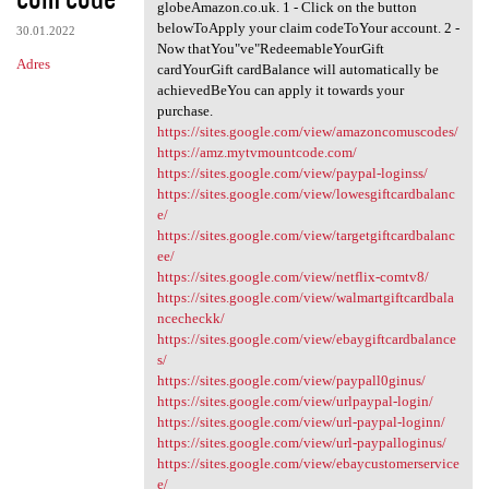
globeAmazon.co.uk. 1 - Click on the button
belowToApply your claim codeToYour account. 2 -
30.01.2022
Now thatYou"ve"RedeemableYourGift
Adres
cardYourGift cardBalance will automatically be
achievedBeYou can apply it towards your
purchase.
https://sites.google.com/view/amazoncomuscodes/
https://amz.mytvmountcode.com/
https://sites.google.com/view/paypal-loginss/
https://sites.google.com/view/lowesgiftcardbalanc
e/
https://sites.google.com/view/targetgiftcardbalanc
ee/
https://sites.google.com/view/netflix-comtv8/
https://sites.google.com/view/walmartgiftcardbala
ncecheckk/
https://sites.google.com/view/ebaygiftcardbalance
s/
https://sites.google.com/view/paypall0ginus/
https://sites.google.com/view/urlpaypal-login/
https://sites.google.com/view/url-paypal-loginn/
https://sites.google.com/view/url-paypalloginus/
https://sites.google.com/view/ebaycustomerservice
e/