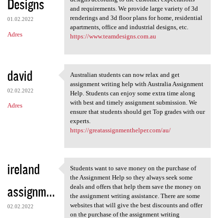
Designs
and requirements. We provide large variety of 3d
renderings and 3d floor plans for home, residential
01.02.2022
apartments, office and industrial designs, etc.
Adres
https://www.teamdesigns.com.au
david
Australian students can now relax and get
Australian students can now
assignment writing help with Australia Assignment
02.02.2022
Help. Students can enjoy some extra time along
with best and timely assignment submission. We
Adres
ensure that students should get Top grades with our
experts.
https://greatassignmenthelper.com/au/
ireland
Students want to save money on the purchase of
Students want to save money
the Assignment Help so they always seek some
assignm...
deals and offers that help them save the money on
the assignment writing assistance. There are some
websites that will give the best discounts and offer
02.02.2022
on the purchase of the assignment writing