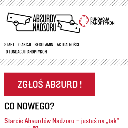
Przejdź
do
treści
START
O AKCJI
REGULAMIN
AKTUALNOŚCI
O FUNDACJI PANOPTYKON
CO NOWEGO?
Starcie Absurdów Nadzoru – jesteś na „tak”