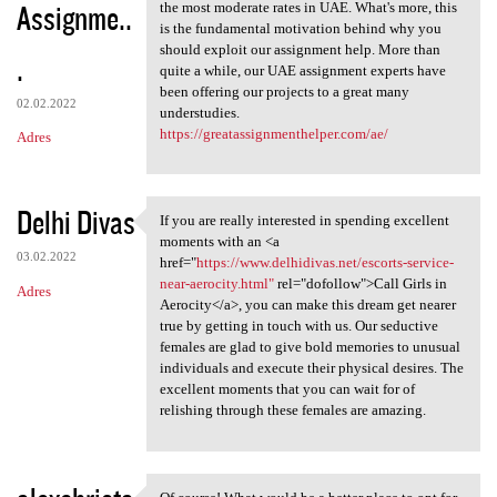
Assignme..
the most moderate rates in UAE. What's more, this
is the fundamental motivation behind why you
should exploit our assignment help. More than
.
quite a while, our UAE assignment experts have
been offering our projects to a great many
02.02.2022
understudies.
https://greatassignmenthelper.com/ae/
Adres
Delhi Divas
If you are really interested in spending excellent
If you are really interested
moments with an <a
03.02.2022
href="
https://www.delhidivas.net/escorts-service-
near-aerocity.html"
rel="dofollow">Call Girls in
Adres
Aerocity</a>, you can make this dream get nearer
true by getting in touch with us. Our seductive
females are glad to give bold memories to unusual
individuals and execute their physical desires. The
excellent moments that you can wait for of
relishing through these females are amazing.