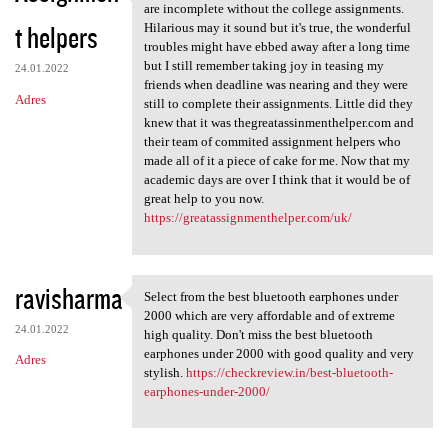
A great year and great
are incomplete without the college assignments.
t helpers
Hilarious may it sound but it's true, the wonderful
troubles might have ebbed away after a long time
but I still remember taking joy in teasing my
24.01.2022
friends when deadline was nearing and they were
Adres
still to complete their assignments. Little did they
knew that it was thegreatassinmenthelper.com and
their team of commited assignment helpers who
made all of it a piece of cake for me. Now that my
academic days are over I think that it would be of
great help to you now.
https://greatassignmenthelper.com/uk/
ravisharma
Select from the best bluetooth earphones under
Select from the best
2000 which are very affordable and of extreme
24.01.2022
high quality. Don't miss the best bluetooth
earphones under 2000 with good quality and very
Adres
stylish.
https://checkreview.in/best-bluetooth-
earphones-under-2000/