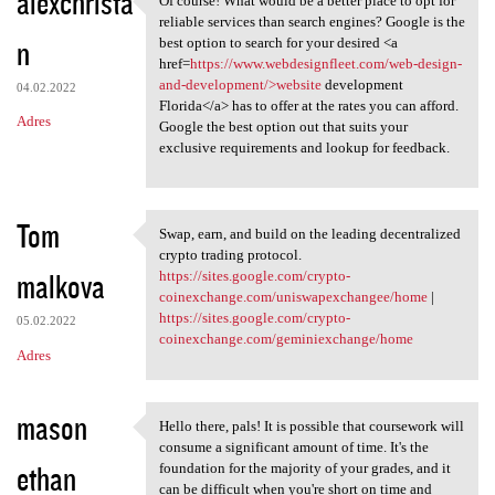
alexchrista
Of course! What would be a better place to opt for
Of course! What would be a
reliable services than search engines? Google is the
n
best option to search for your desired <a
href=
https://www.webdesignfleet.com/web-design-
and-development/>website
development
04.02.2022
Florida</a> has to offer at the rates you can afford.
Adres
Google the best option out that suits your
exclusive requirements and lookup for feedback.
Tom
Swap, earn, and build on the leading decentralized
Swap, earn, and build on the
crypto trading protocol.
malkova
https://sites.google.com/crypto-
coinexchange.com/uniswapexchangee/home
|
https://sites.google.com/crypto-
05.02.2022
coinexchange.com/geminiexchange/home
Adres
mason
Hello there, pals! It is possible that coursework will
Hello there, pals! It is
consume a significant amount of time. It's the
ethan
foundation for the majority of your grades, and it
can be difficult when you're short on time and