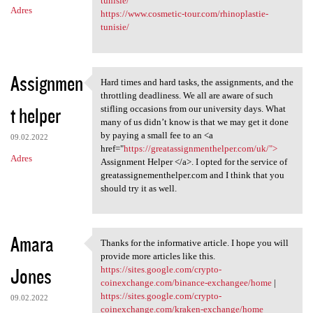
tunisie/
Adres
https://www.cosmetic-tour.com/rhinoplastie-
tunisie/
Assignmen
Hard times and hard tasks, the assignments, and the
Hard times and hard tasks,
throttling deadliness. We all are aware of such
t helper
stifling occasions from our university days. What
many of us didn’t know is that we may get it done
by paying a small fee to an <a
09.02.2022
href="
https://greatassignmenthelper.com/uk/">
Adres
Assignment Helper </a>. I opted for the service of
greatassignementhelper.com and I think that you
should try it as well.
Amara
Thanks for the informative article. I hope you will
Thanks for the informative
provide more articles like this.
Jones
https://sites.google.com/crypto-
coinexchange.com/binance-exchangee/home
|
https://sites.google.com/crypto-
09.02.2022
coinexchange.com/kraken-exchange/home