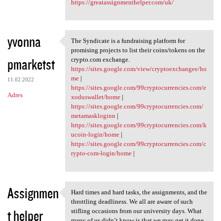
https://greatassignmenthelper.com/uk/
yvonna
The Syndicate is a fundraising platform for
The Syndicate is a
promising projects to list their coins/tokens on the
pmarketst
crypto.com exchange.
https://sites.google.com/view/cryptoexchangee/ho
me
|
11.02.2022
https://sites.google.com/99cryptocurrencies.com/e
Adres
xoduswallet/home
|
https://sites.google.com/99cryptocurrencies.com/
metamaskloginn
|
https://sites.google.com/99cryptocurrencies.com/k
ucoin-login/home
|
https://sites.google.com/99cryptocurrencies.com/c
rypto-com-login/home
|
Assignmen
Hard times and hard tasks, the assignments, and the
Hard times and hard tasks,
throttling deadliness. We all are aware of such
t helper
stifling occasions from our university days. What
many of us didn’t know is that we may get it done