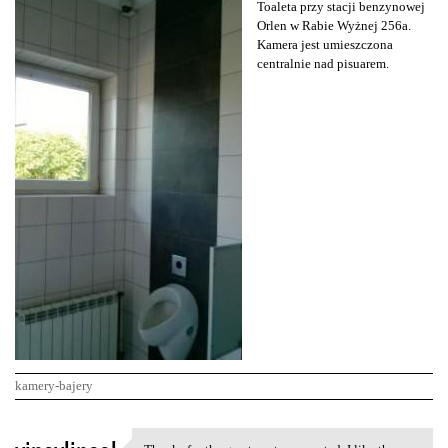
Toaleta przy stacji benzynowej
Orlen w Rabie Wyżnej 256a.
Kamera jest umieszczona
centralnie nad pisuarem.
kamery-bajery
K