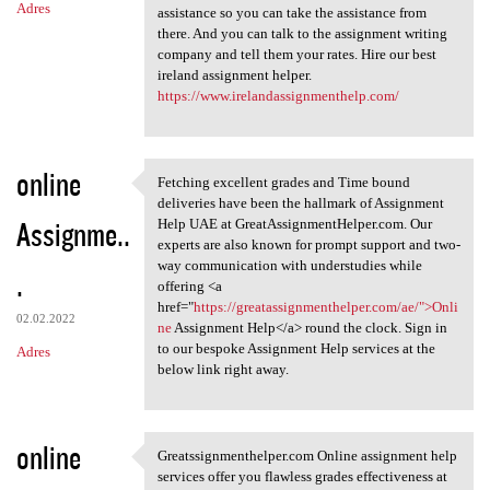
Adres
assistance so you can take the assistance from
there. And you can talk to the assignment writing
company and tell them your rates. Hire our best
ireland assignment helper.
https://www.irelandassignmenthelp.com/
online
Fetching excellent grades and Time bound
Fetching excellent grades and
deliveries have been the hallmark of Assignment
Assignme..
Help UAE at GreatAssignmentHelper.com. Our
experts are also known for prompt support and two-
way communication with understudies while
.
offering <a
href="
https://greatassignmenthelper.com/ae/">Onli
02.02.2022
ne
Assignment Help</a> round the clock. Sign in
to our bespoke Assignment Help services at the
Adres
below link right away.
online
Greatssignmenthelper.com Online assignment help
Greatssignmenthelper.com
services offer you flawless grades effectiveness at