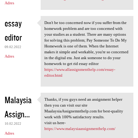
Adres
essay
Don't be too concerned now if you suffer from the
Don't be too concerned now if
homework problem and are too concerned with
editor
your studies as a student. There are many options
for solving this problem; Pay Someone To Do My
Homework is one of them. When the Internet
09.02.2022
makes it simple and workable, you're so concerned
Adres
in the digital era. Just ask someone to do your
homework to get rid essay editor
https://www.allassignmenthelp.com/essay-
editor.html
Malaysia
Thanks, if you guys need an assignment helper
Thanks, if you guys need an
then you can visit our site
Assign...
MaalaysiaAssignemnthelp.com for best-quality
work with 100% satisfactory results.
visit us here-
10.02.2022
https://www.malaysiaassignmenthelp.com/
Adres