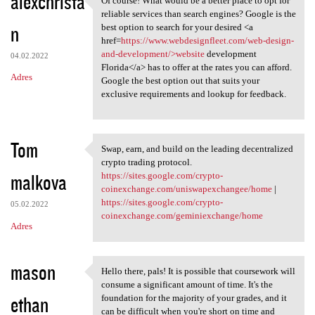
alexchrista
Of course! What would be a better place to opt for
Of course! What would be a
reliable services than search engines? Google is the
n
best option to search for your desired <a
href=
https://www.webdesignfleet.com/web-design-
and-development/>website
development
04.02.2022
Florida</a> has to offer at the rates you can afford.
Adres
Google the best option out that suits your
exclusive requirements and lookup for feedback.
Tom
Swap, earn, and build on the leading decentralized
Swap, earn, and build on the
crypto trading protocol.
malkova
https://sites.google.com/crypto-
coinexchange.com/uniswapexchangee/home
|
https://sites.google.com/crypto-
05.02.2022
coinexchange.com/geminiexchange/home
Adres
mason
Hello there, pals! It is possible that coursework will
Hello there, pals! It is
consume a significant amount of time. It's the
ethan
foundation for the majority of your grades, and it
can be difficult when you're short on time and