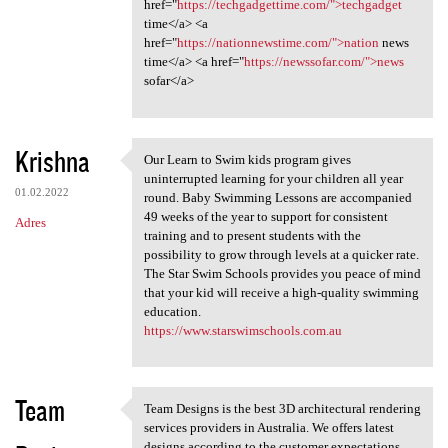
href="
https://techgadgettime.com/">techgadget
time</a> <a
href="
https://nationnewstime.com/">nation
news
time</a> <a href="
https://newssofar.com/">news
sofar</a>
Krishna
Our Learn to Swim kids program gives
Our Learn to Swim kids
uninterrupted learning for your children all year
01.02.2022
round. Baby Swimming Lessons are accompanied
49 weeks of the year to support for consistent
Adres
training and to present students with the
possibility to grow through levels at a quicker rate.
The Star Swim Schools provides you peace of mind
that your kid will receive a high-quality swimming
education.
https://www.starswimschools.com.au
Team
Team Designs is the best 3D architectural rendering
Team Designs is the best 3D
services providers in Australia. We offers latest
designs according to the customer expectations