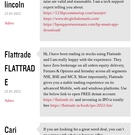
lincoln
raise are valid and reasonable. I am a tech support
expert telling you about.
https://123hpcommsetup.com/laserjet/
22.01.2022
https://www.sbcglobalemails.com/
Adres
https://hpsupportassistants.com/hp-smart-app-
download/
Flattrade
Hi, I have been trading in stocks using Flattrade
Hi, I have been trading in
and I am really happy with the experience. They
FLATTRAD
have Zero brokerage on all orders equity delivery,
Futures & Options and Intraday across all segments
NSE, BSE and MCX. More importantly, Flattrade
E
gives you a stable trading experience on its
advanced Mobile, web and windows platforms. Use
22.01.2022
the below link to open FREE demat account.
https://flattrade.in/
and investing in IPO is totally
Adres
free
https://flattrade.in/kosh/ipo-2022-list/
Cari
If you are looking for a great weed deal, you can’t
If you are looking for a
go wrong with what we have to offer: