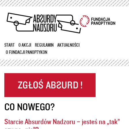
Przejdź
do
treści
START
O AKCJI
REGULAMIN
AKTUALNOŚCI
O FUNDACJI PANOPTYKON
CO NOWEGO?
Starcie Absurdów Nadzoru – jesteś na „tak”