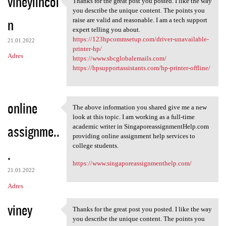
vineylincol
Thanks for the great post you posted. I like the way
Thanks for the great post you
o
you describe the unique content. The points you
n
m
raise are valid and reasonable. I am a tech support
expert telling you about.
e
https://123hpcommsetup.com/driver-unavailable-
21.01.2022
n
printer-hp/
Adres
https://www.sbcglobalemails.com/
t
https://hpsupportassistants.com/hp-printer-offline/
a
r
online
z
The above information you shared give me a new
The above information you
look at this topic. I am working as a full-time
e
assignme..
academic writer in SingaporeassignmentHelp.com
providing online assignment help services to
college students.
.
https://www.singaporeassignmenthelp.com/
21.01.2022
Adres
viney
Thanks for the great post you posted. I like the way
Thanks for the great post you
you describe the unique content. The points you