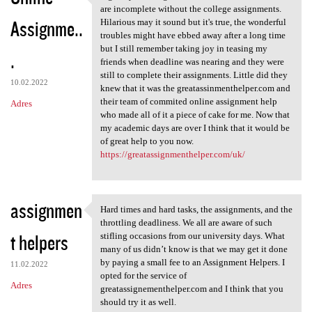
A great year and great
are incomplete without the college assignments.
Assignme..
Hilarious may it sound but it's true, the wonderful
troubles might have ebbed away after a long time
but I still remember taking joy in teasing my
.
friends when deadline was nearing and they were
still to complete their assignments. Little did they
10.02.2022
knew that it was the greatassinmenthelper.com and
their team of commited online assignment help
Adres
who made all of it a piece of cake for me. Now that
my academic days are over I think that it would be
of great help to you now.
https://greatassignmenthelper.com/uk/
assignmen
Hard times and hard tasks, the assignments, and the
Hard times and hard tasks,
throttling deadliness. We all are aware of such
t helpers
stifling occasions from our university days. What
many of us didn’t know is that we may get it done
by paying a small fee to an Assignment Helpers. I
11.02.2022
opted for the service of
Adres
greatassignementhelper.com and I think that you
should try it as well.