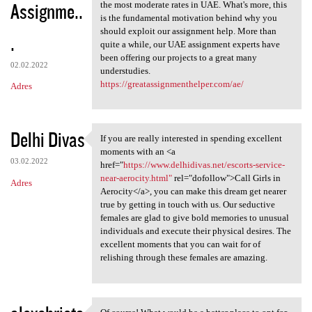
Assignme..
the most moderate rates in UAE. What's more, this
is the fundamental motivation behind why you
should exploit our assignment help. More than
.
quite a while, our UAE assignment experts have
been offering our projects to a great many
02.02.2022
understudies.
https://greatassignmenthelper.com/ae/
Adres
Delhi Divas
If you are really interested in spending excellent
If you are really interested
moments with an <a
03.02.2022
href="
https://www.delhidivas.net/escorts-service-
near-aerocity.html"
rel="dofollow">Call Girls in
Adres
Aerocity</a>, you can make this dream get nearer
true by getting in touch with us. Our seductive
females are glad to give bold memories to unusual
individuals and execute their physical desires. The
excellent moments that you can wait for of
relishing through these females are amazing.