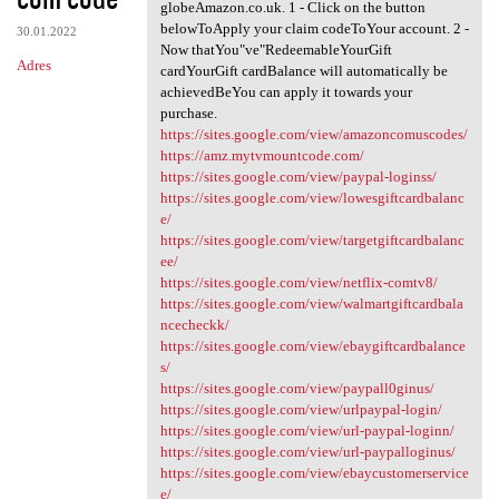
globeAmazon.co.uk. 1 - Click on the button
belowToApply your claim codeToYour account. 2 -
30.01.2022
Now thatYou"ve"RedeemableYourGift
Adres
cardYourGift cardBalance will automatically be
achievedBeYou can apply it towards your
purchase.
https://sites.google.com/view/amazoncomuscodes/
https://amz.mytvmountcode.com/
https://sites.google.com/view/paypal-loginss/
https://sites.google.com/view/lowesgiftcardbalanc
e/
https://sites.google.com/view/targetgiftcardbalanc
ee/
https://sites.google.com/view/netflix-comtv8/
https://sites.google.com/view/walmartgiftcardbala
ncecheckk/
https://sites.google.com/view/ebaygiftcardbalance
s/
https://sites.google.com/view/paypall0ginus/
https://sites.google.com/view/urlpaypal-login/
https://sites.google.com/view/url-paypal-loginn/
https://sites.google.com/view/url-paypalloginus/
https://sites.google.com/view/ebaycustomerservice
e/