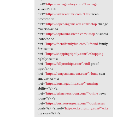
href="
https://managesalary.com/">manage
salary</a> <a
href="
https://fastnewstime.com/">fast
news
time</a> <a
href="
https://topchangemakers.com/">top
change
makers</a> <a
href="
https://topbusinessicon.com/">top
business
icon</a> <a
href="
https://friendfamilyfun.com/">friend
family
fun</a> <a
href="
https://shoppingrightly.com/">shopping
rightly</a> <a
href="
https://fullprooftips.com/">full
proof
tips</a> <a
href="
https://lumpsumamount.com/">lump
sum
amount</a> <a
href="
https://nursingability.com/">nursing
ability</a> <a
href="
https://primenewsroom.com/">prime
news
room</a> <a
href="
https://businessesgoals.com/">businesses
goals</a> <a href="
https://citybigstory.com/">city
big story</a> <a