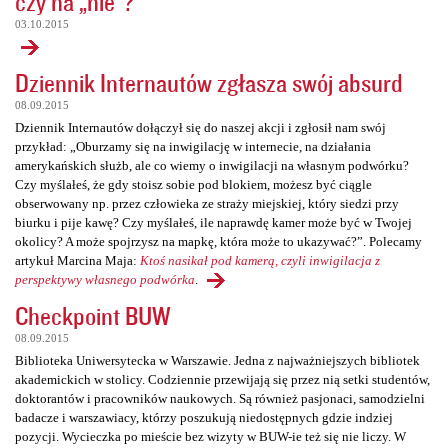
czy na „nie”?
03.10.2015
Dziennik Internautów zgłasza swój absurd
08.09.2015
Dziennik Internautów dołączył się do naszej akcji i zgłosił nam swój
przykład: „Oburzamy się na inwigilację w internecie, na działania
amerykańskich służb, ale co wiemy o inwigilacji na własnym podwórku?
Czy myślałeś, że gdy stoisz sobie pod blokiem, możesz być ciągle
obserwowany np. przez człowieka ze straży miejskiej, który siedzi przy
biurku i pije kawę? Czy myślałeś, ile naprawdę kamer może być w Twojej
okolicy? A może spojrzysz na mapkę, która może to ukazywać?”. Polecamy
artykuł Marcina Maja:
Ktoś nasikał pod kamerą, czyli inwigilacja z
perspektywy własnego podwórka
.
Checkpoint BUW
08.09.2015
Biblioteka Uniwersytecka w Warszawie. Jedna z najważniejszych bibliotek
akademickich w stolicy. Codziennie przewijają się przez nią setki studentów,
doktorantów i pracowników naukowych. Są również pasjonaci, samodzielni
badacze i warszawiacy, którzy poszukują niedostępnych gdzie indziej
pozycji. Wycieczka po mieście bez wizyty w BUW-ie też się nie liczy. W