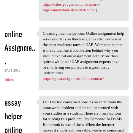
https://sites.google.com/metamask-
logi.com/metamaskwallett/home
|
online
Greatssignmenthelper.com Online assignment help
Greatssignmenthelper.com
services offer you flawless grades effectiveness at
Assignme..
the most moderate rates in UAE. What's more, this
is the fundamental motivation behind why you
should exploit our assignment help. More than
.
quite a while, our UAE assignment experts have
been offering our projects to a great many
27.01.2022
understudies.
https://greatassignmenthelper.com/ae/
Adres
essay
Don't be too concerned now if you suffer from the
Don't be too concerned now if
homework problem and are too concerned with
helper
your studies as a student. There are many options
for solving this problem; Pay Someone To Do My
Homework is one of them. When the Internet
online
makes it simple and workable, you're so concerned