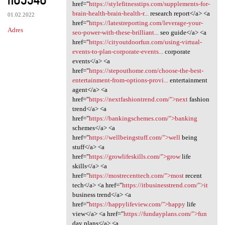
href="
https://stylefitnesstips.com/supplements-for-
brain-health-brain-health-r...
research report</a> <a
01.02.2022
href="
https://latestreporting.com/leverage-your-
Adres
seo-power-with-these-brilliant...
seo guide</a> <a
href="
https://cityoutdoorfun.com/using-virtual-
events-to-plan-corporate-events...
corporate
events</a> <a
href="
https://stepouthome.com/choose-the-best-
entertainment-from-options-provi...
entertainment
agent</a> <a
href="
https://nextfashiontrend.com/">next
fashion
trend</a> <a
href="
https://bankingschemes.com/">banking
schemes</a> <a
href="
https://wellbeingstuff.com/">well
being
stuff</a> <a
href="
https://growlifeskills.com/">grow
life
skills</a> <a
href="
https://mostrecenttech.com/">most
recent
tech</a> <a href="
https://itbusinesstrend.com/">it
business trend</a> <a
href="
https://happylifeview.com/">happy
life
view</a> <a href="
https://fundayplans.com/">fun
day plans</a> <a