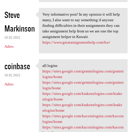
Steve
Very informative post! In my opinion it will help
Very informative post! In my
many, I also want to say something if anyone
Markinson
finding difficulties in their assignments they can
take assignment help from us we are one the top
assignment helper in Kuwait.
10.02.2022
https://www.greatassignmenthelp.com/kw/
Adres
coinbase
all logins
all logins
https://sites.google.com/geminiloginu.com/gemini
10.02.2022
logins/home
https://sites.google.com/geminiloginu.com/gemini
Adres
login/home
https://sites.google.com/krakenelogins.com/krake
nlogin/home
https://sites.google.com/krakenelogins.com/krake
nlogins/home
https://sites.google.com/kucoinloginu.com/kucoin
logins/home
https://sites.google.com/kucoinloginu.com/kucoin