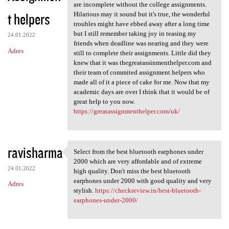
A great year and great
are incomplete without the college assignments.
t helpers
Hilarious may it sound but it's true, the wonderful
troubles might have ebbed away after a long time
but I still remember taking joy in teasing my
24.01.2022
friends when deadline was nearing and they were
Adres
still to complete their assignments. Little did they
knew that it was thegreatassinmenthelper.com and
their team of commited assignment helpers who
made all of it a piece of cake for me. Now that my
academic days are over I think that it would be of
great help to you now.
https://greatassignmenthelper.com/uk/
ravisharma
Select from the best bluetooth earphones under
Select from the best
2000 which are very affordable and of extreme
24.01.2022
high quality. Don't miss the best bluetooth
earphones under 2000 with good quality and very
Adres
stylish.
https://checkreview.in/best-bluetooth-
earphones-under-2000/