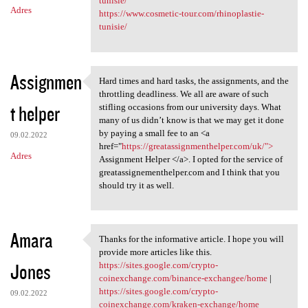
tunisie/
Adres
https://www.cosmetic-tour.com/rhinoplastie-
tunisie/
Assignmen
Hard times and hard tasks, the assignments, and the
Hard times and hard tasks,
throttling deadliness. We all are aware of such
t helper
stifling occasions from our university days. What
many of us didn’t know is that we may get it done
by paying a small fee to an <a
09.02.2022
href="
https://greatassignmenthelper.com/uk/">
Adres
Assignment Helper </a>. I opted for the service of
greatassignementhelper.com and I think that you
should try it as well.
Amara
Thanks for the informative article. I hope you will
Thanks for the informative
provide more articles like this.
Jones
https://sites.google.com/crypto-
coinexchange.com/binance-exchangee/home
|
https://sites.google.com/crypto-
09.02.2022
coinexchange.com/kraken-exchange/home