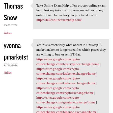
Thomas
Take Online Exam Help offers proctor online exam
Take Online Exam Help offers
help. Just say take my online exam help or do my
Snow
online exam for me for your proctored exam.
https://takeonlineexamhelp.com/
25.01.2022
Adres
yvonna
Yet this is essentially what occurs in Uniswap. A
Yet this is essentially what
market maker no longer specifies which prices they
pmarketst
are willing to buy or sell ETH at.
https://sites.google.com/crypto-
coinexchange.com/bestcryptoexchange/home
|
27.01.2022
https://sites.google.com/crypto-
Adres
coinexchange.com/krakenexchangee/home
|
https://sites.google.com/crypto-
coinexchange.com/krakenexchangee/home
|
https://sites.google.com/crypto-
coinexchange.com/cryptoexchange/home
|
https://sites.google.com/crypto-
coinexchange.com/gemini-exchange/home
|
https://sites.google.com/crypto-
coinexchange.com/binance-exchange/home
|