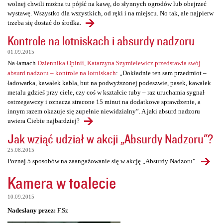
wolnej chwili można tu pójść na kawę, do słynnych ogrodów lub obejrzeć
wystawę. Wszystko dla wszystkich, od ręki i na miejscu. No tak, ale najpierw
trzeba się dostać do środka.
Kontrole na lotniskach i absurdy nadzoru
01.09.2015
Na łamach
Dziennika Opinii, Katarzyna Szymielewicz przedstawia swój
absurd nadzoru – kontrole na lotniskach
: „Dokładnie ten sam przedmiot –
ładowarka, kawałek kabla, but na podwyższonej podeszwie, pasek, kawałek
metalu gdzieś przy ciele, czy coś w kształcie tuby – raz uruchamia sygnał
ostrzegawczy i oznacza stracone 15 minut na dodatkowe sprawdzenie, a
innym razem okazuje się zupełnie niewidzialny”. A jaki absurd nadzoru
uwiera Ciebie najbardziej?
Jak wziąć udział w akcji „Absurdy Nadzoru"?
25.08.2015
Poznaj 5 sposobów na zaangażowanie się w akcję „Absurdy Nadzoru".
Kamera w toalecie
10.09.2015
Nadesłany przez:
F.Sz