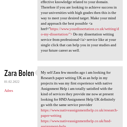
effective knowledge related to your domain.
Therefore if you are looking to achieve success in
your universities with high grades then this is the
way to meet your desired target. Make your mind
and approach the best possible <a
href="
https://www.yourdissertation.co.uk/writing/d
o-my-dissertation/">
Do my dissertation writing
service from professional</a> service like at your
single click that can help you in your studies and
your future career as well.
Zara Bolen
My self Zara few months ago i am looking for
My self Zara few months ago i
Research paper writing UK as an help in my
01.02.2022
projects its was my first experience with native
Assignment Help i am totally satisfied with the
Adres
kind of services they provide me now at present
looking for HND Assignment Help UK definitely
go with the same service provider
https://www.nativeassignmenthelp.co.uk/research-
paper-writing
https://www.nativeassignmenthelp.co.uk/hnd-
assignment-help