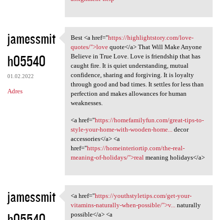
jamessmit
Best <a href="
https://highlightstory.com/love-
Best <a href="https:/
quotes/">love
quote</a> That Will Make Anyone
h05540
Believe in True Love. Love is friendship that has
caught fire. It is quiet understanding, mutual
confidence, sharing and forgiving. It is loyalty
01.02.2022
through good and bad times. It settles for less than
Adres
perfection and makes allowances for human
weaknesses.
<a href="
https://homefamilyfun.com/great-tips-to-
style-your-home-with-wooden-home...
decor
accessories</a> <a
href="
https://homeinteriortip.com/the-real-
meaning-of-holidays/">real
meaning holidays</a>
jamessmit
<a href="
https://youthstyletips.com/get-your-
<a href="https:/
vitamins-naturally-when-possible/">v...
naturally
h05540
possible</a> <a