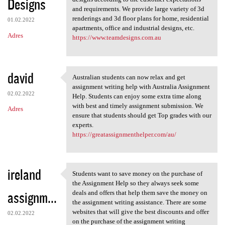
Designs
and requirements. We provide large variety of 3d
renderings and 3d floor plans for home, residential
01.02.2022
apartments, office and industrial designs, etc.
Adres
https://www.teamdesigns.com.au
david
Australian students can now relax and get
Australian students can now
assignment writing help with Australia Assignment
02.02.2022
Help. Students can enjoy some extra time along
with best and timely assignment submission. We
Adres
ensure that students should get Top grades with our
experts.
https://greatassignmenthelper.com/au/
ireland
Students want to save money on the purchase of
Students want to save money
the Assignment Help so they always seek some
assignm...
deals and offers that help them save the money on
the assignment writing assistance. There are some
websites that will give the best discounts and offer
02.02.2022
on the purchase of the assignment writing