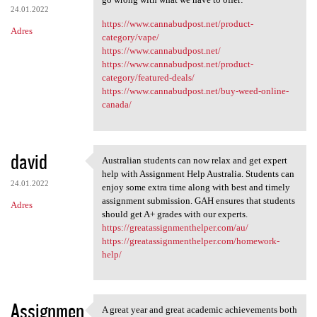
24.01.2022
https://www.cannabudpost.net/product-
Adres
category/vape/
https://www.cannabudpost.net/
https://www.cannabudpost.net/product-
category/featured-deals/
https://www.cannabudpost.net/buy-weed-online-
canada/
david
Australian students can now relax and get expert
Australian students can now
help with Assignment Help Australia. Students can
24.01.2022
enjoy some extra time along with best and timely
assignment submission. GAH ensures that students
Adres
should get A+ grades with our experts.
https://greatassignmenthelper.com/au/
https://greatassignmenthelper.com/homework-
help/
Assignmen
A great year and great academic achievements both