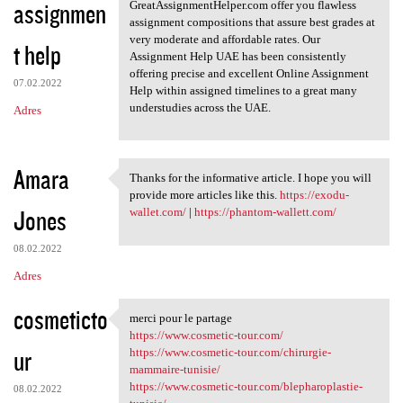
assignmen
GreatAssignmentHelper.com offer you flawless
assignment compositions that assure best grades at
very moderate and affordable rates. Our
t help
Assignment Help UAE has been consistently
offering precise and excellent Online Assignment
07.02.2022
Help within assigned timelines to a great many
understudies across the UAE.
Adres
Amara
Thanks for the informative article. I hope you will
Thanks for the informative
provide more articles like this.
https://exodu-
Jones
wallet.com/
|
https://phantom-wallett.com/
08.02.2022
Adres
cosmeticto
merci pour le partage
merci pour le partage
https://www.cosmetic-tour.com/
ur
https://www.cosmetic-tour.com/chirurgie-
mammaire-tunisie/
https://www.cosmetic-tour.com/blepharoplastie-
08.02.2022