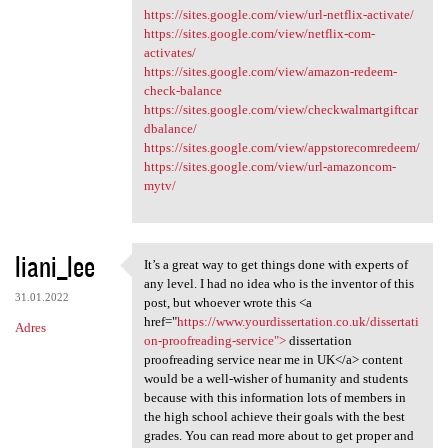
https://sites.google.com/view/url-netflix-activate/
https://sites.google.com/view/netflix-com-
activates/
https://sites.google.com/view/amazon-redeem-
check-balance
https://sites.google.com/view/checkwalmartgiftcar
dbalance/
https://sites.google.com/view/appstorecomredeem/
https://sites.google.com/view/url-amazoncom-
mytv/
liani_lee
It’s a great way to get things done with experts of
It’s a great way to get
any level. I had no idea who is the inventor of this
31.01.2022
post, but whoever wrote this <a
href="
https://www.yourdissertation.co.uk/dissertati
Adres
on-proofreading-service">
dissertation
proofreading service near me in UK</a> content
would be a well-wisher of humanity and students
because with this information lots of members in
the high school achieve their goals with the best
grades. You can read more about to get proper and