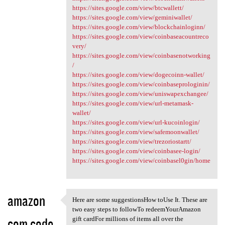
https://sites.google.com/view/btcwallett/
https://sites.google.com/view/geminiwallet/
https://sites.google.com/view/blockchainloginn/
https://sites.google.com/view/coinbaseacountreco
very/
https://sites.google.com/view/coinbasenotworking
/
https://sites.google.com/view/dogecoinn-wallet/
https://sites.google.com/view/coinbaseprologinin/
https://sites.google.com/view/uniswapexchangee/
https://sites.google.com/view/url-metamask-
wallet/
https://sites.google.com/view/url-kucoinlogin/
https://sites.google.com/view/safemoonwallet/
https://sites.google.com/view/trezoriostartt/
https://sites.google.com/view/coinbasee-login/
https://sites.google.com/view/coinbasel0gin/home
amazon
Here are some suggestionsHow toUse It. These are
Here are some suggestionsHow
two easy steps to followTo redeemYourAmazon
com code
gift cardFor millions of items all over the