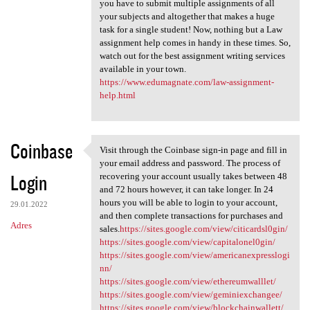
you have to submit multiple assignments of all
your subjects and altogether that makes a huge
task for a single student! Now, nothing but a Law
assignment help comes in handy in these times. So,
watch out for the best assignment writing services
available in your town.
https://www.edumagnate.com/law-assignment-
help.html
Coinbase
Visit through the Coinbase sign-in page and fill in
Visit through the Coinbase
your email address and password. The process of
Login
recovering your account usually takes between 48
and 72 hours however, it can take longer. In 24
hours you will be able to login to your account,
29.01.2022
and then complete transactions for purchases and
Adres
sales.
https://sites.google.com/view/citicardsl0gin/
https://sites.google.com/view/capitalonel0gin/
https://sites.google.com/view/americanexpresslogi
nn/
https://sites.google.com/view/ethereumwalllet/
https://sites.google.com/view/geminiexchangee/
https://sites.google.com/view/blockchainwallett/