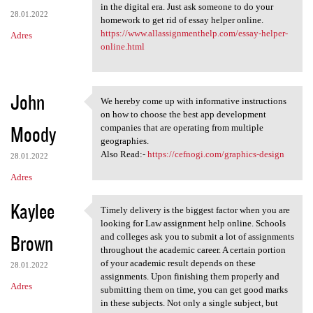
in the digital era. Just ask someone to do your
28.01.2022
homework to get rid of essay helper online.
https://www.allassignmenthelp.com/essay-helper-
Adres
online.html
John
We hereby come up with informative instructions
We hereby come up with
on how to choose the best app development
Moody
companies that are operating from multiple
geographies.
Also Read:-
https://cefnogi.com/graphics-design
28.01.2022
Adres
Kaylee
Timely delivery is the biggest factor when you are
Timely delivery is the
looking for Law assignment help online. Schools
Brown
and colleges ask you to submit a lot of assignments
throughout the academic career. A certain portion
of your academic result depends on these
28.01.2022
assignments. Upon finishing them properly and
Adres
submitting them on time, you can get good marks
in these subjects. Not only a single subject, but