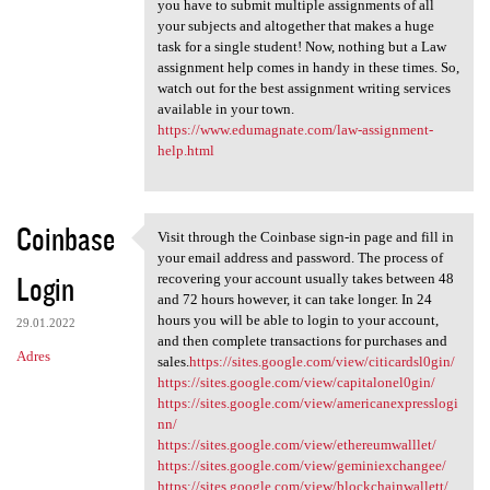
you have to submit multiple assignments of all
your subjects and altogether that makes a huge
task for a single student! Now, nothing but a Law
assignment help comes in handy in these times. So,
watch out for the best assignment writing services
available in your town.
https://www.edumagnate.com/law-assignment-
help.html
Coinbase
Visit through the Coinbase sign-in page and fill in
Visit through the Coinbase
your email address and password. The process of
Login
recovering your account usually takes between 48
and 72 hours however, it can take longer. In 24
hours you will be able to login to your account,
29.01.2022
and then complete transactions for purchases and
Adres
sales.
https://sites.google.com/view/citicardsl0gin/
https://sites.google.com/view/capitalonel0gin/
https://sites.google.com/view/americanexpresslogi
nn/
https://sites.google.com/view/ethereumwalllet/
https://sites.google.com/view/geminiexchangee/
https://sites.google.com/view/blockchainwallett/