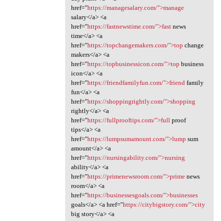
href="
https://managesalary.com/">manage
salary</a> <a
href="
https://fastnewstime.com/">fast
news
time</a> <a
href="
https://topchangemakers.com/">top
change
makers</a> <a
href="
https://topbusinessicon.com/">top
business
icon</a> <a
href="
https://friendfamilyfun.com/">friend
family
fun</a> <a
href="
https://shoppingrightly.com/">shopping
rightly</a> <a
href="
https://fullprooftips.com/">full
proof
tips</a> <a
href="
https://lumpsumamount.com/">lump
sum
amount</a> <a
href="
https://nursingability.com/">nursing
ability</a> <a
href="
https://primenewsroom.com/">prime
news
room</a> <a
href="
https://businessesgoals.com/">businesses
goals</a> <a href="
https://citybigstory.com/">city
big story</a> <a