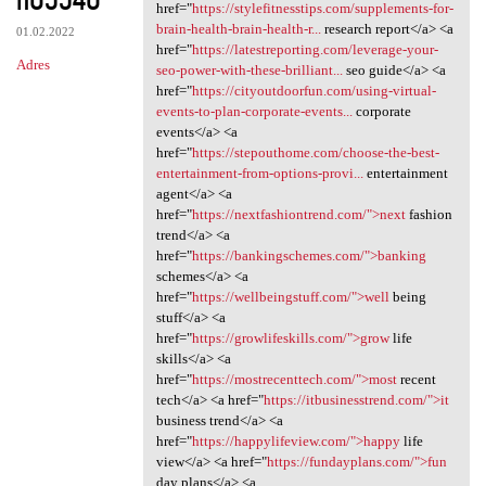
href="
https://stylefitnesstips.com/supplements-for-
brain-health-brain-health-r...
research report</a> <a
01.02.2022
href="
https://latestreporting.com/leverage-your-
Adres
seo-power-with-these-brilliant...
seo guide</a> <a
href="
https://cityoutdoorfun.com/using-virtual-
events-to-plan-corporate-events...
corporate
events</a> <a
href="
https://stepouthome.com/choose-the-best-
entertainment-from-options-provi...
entertainment
agent</a> <a
href="
https://nextfashiontrend.com/">next
fashion
trend</a> <a
href="
https://bankingschemes.com/">banking
schemes</a> <a
href="
https://wellbeingstuff.com/">well
being
stuff</a> <a
href="
https://growlifeskills.com/">grow
life
skills</a> <a
href="
https://mostrecenttech.com/">most
recent
tech</a> <a href="
https://itbusinesstrend.com/">it
business trend</a> <a
href="
https://happylifeview.com/">happy
life
view</a> <a href="
https://fundayplans.com/">fun
day plans</a> <a