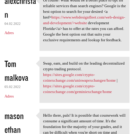
alexchrista
Of course! What would be a better place to opt for
Of course! What would be a
reliable services than search engines? Google is the
n
best option to search for your desired <a
href=
https://www.webdesignfleet.com/web-design-
and-development/>website
development
04.02.2022
Florida</a> has to offer at the rates you can afford.
Adres
Google the best option out that suits your
exclusive requirements and lookup for feedback.
Tom
Swap, earn, and build on the leading decentralized
Swap, earn, and build on the
crypto trading protocol.
malkova
https://sites.google.com/crypto-
coinexchange.com/uniswapexchangee/home
|
https://sites.google.com/crypto-
05.02.2022
coinexchange.com/geminiexchange/home
Adres
mason
Hello there, pals! It is possible that coursework will
Hello there, pals! It is
consume a significant amount of time. It's the
ethan
foundation for the majority of your grades, and it
can be difficult when you're short on time and