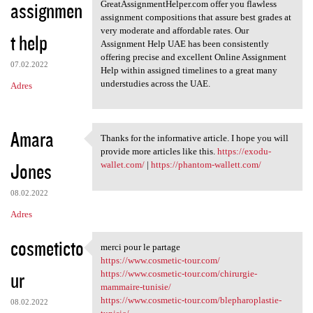
assignmen
GreatAssignmentHelper.com offer you flawless
assignment compositions that assure best grades at
very moderate and affordable rates. Our
t help
Assignment Help UAE has been consistently
offering precise and excellent Online Assignment
07.02.2022
Help within assigned timelines to a great many
understudies across the UAE.
Adres
Amara
Thanks for the informative article. I hope you will
Thanks for the informative
provide more articles like this.
https://exodu-
Jones
wallet.com/
|
https://phantom-wallett.com/
08.02.2022
Adres
cosmeticto
merci pour le partage
merci pour le partage
https://www.cosmetic-tour.com/
ur
https://www.cosmetic-tour.com/chirurgie-
mammaire-tunisie/
https://www.cosmetic-tour.com/blepharoplastie-
08.02.2022