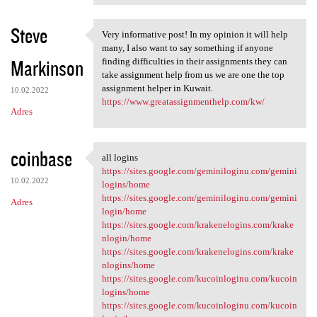
Steve
Very informative post! In my opinion it will help
Very informative post! In my
many, I also want to say something if anyone
Markinson
finding difficulties in their assignments they can
take assignment help from us we are one the top
assignment helper in Kuwait.
10.02.2022
https://www.greatassignmenthelp.com/kw/
Adres
coinbase
all logins
all logins
https://sites.google.com/geminiloginu.com/gemini
10.02.2022
logins/home
https://sites.google.com/geminiloginu.com/gemini
Adres
login/home
https://sites.google.com/krakenelogins.com/krake
nlogin/home
https://sites.google.com/krakenelogins.com/krake
nlogins/home
https://sites.google.com/kucoinloginu.com/kucoin
logins/home
https://sites.google.com/kucoinloginu.com/kucoin