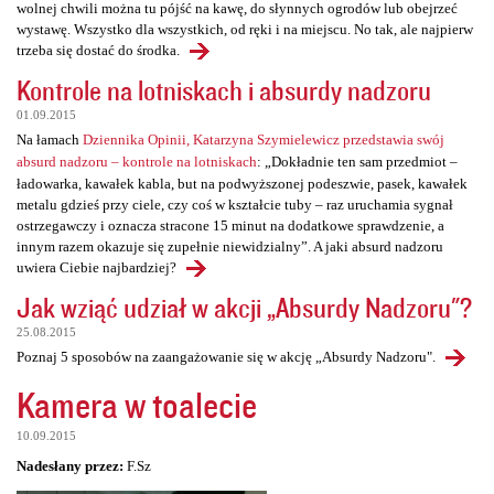
wolnej chwili można tu pójść na kawę, do słynnych ogrodów lub obejrzeć
wystawę. Wszystko dla wszystkich, od ręki i na miejscu. No tak, ale najpierw
trzeba się dostać do środka.
Kontrole na lotniskach i absurdy nadzoru
01.09.2015
Na łamach
Dziennika Opinii, Katarzyna Szymielewicz przedstawia swój
absurd nadzoru – kontrole na lotniskach
: „Dokładnie ten sam przedmiot –
ładowarka, kawałek kabla, but na podwyższonej podeszwie, pasek, kawałek
metalu gdzieś przy ciele, czy coś w kształcie tuby – raz uruchamia sygnał
ostrzegawczy i oznacza stracone 15 minut na dodatkowe sprawdzenie, a
innym razem okazuje się zupełnie niewidzialny”. A jaki absurd nadzoru
uwiera Ciebie najbardziej?
Jak wziąć udział w akcji „Absurdy Nadzoru"?
25.08.2015
Poznaj 5 sposobów na zaangażowanie się w akcję „Absurdy Nadzoru".
Kamera w toalecie
10.09.2015
Nadesłany przez:
F.Sz