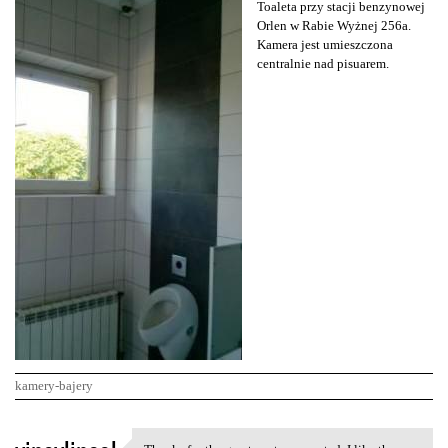
Toaleta przy stacji benzynowej
Orlen w Rabie Wyżnej 256a.
Kamera jest umieszczona
centralnie nad pisuarem.
kamery-bajery
K