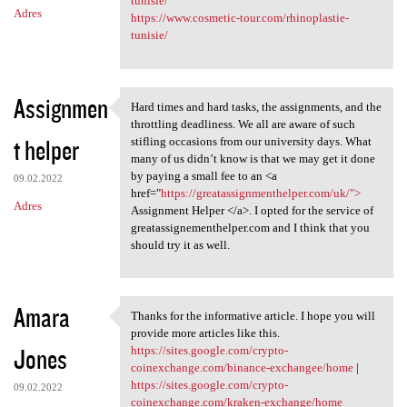
tunisie/
Adres
https://www.cosmetic-tour.com/rhinoplastie-
tunisie/
Assignmen
Hard times and hard tasks, the assignments, and the
Hard times and hard tasks,
throttling deadliness. We all are aware of such
t helper
stifling occasions from our university days. What
many of us didn’t know is that we may get it done
by paying a small fee to an <a
09.02.2022
href="
https://greatassignmenthelper.com/uk/">
Adres
Assignment Helper </a>. I opted for the service of
greatassignementhelper.com and I think that you
should try it as well.
Amara
Thanks for the informative article. I hope you will
Thanks for the informative
provide more articles like this.
Jones
https://sites.google.com/crypto-
coinexchange.com/binance-exchangee/home
|
https://sites.google.com/crypto-
09.02.2022
coinexchange.com/kraken-exchange/home