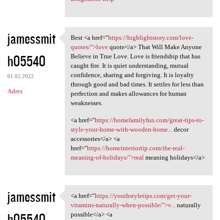
jamessmit
Best <a href="
https://highlightstory.com/love-
Best <a href="https:/
quotes/">love
quote</a> That Will Make Anyone
h05540
Believe in True Love. Love is friendship that has
caught fire. It is quiet understanding, mutual
confidence, sharing and forgiving. It is loyalty
01.02.2022
through good and bad times. It settles for less than
Adres
perfection and makes allowances for human
weaknesses.
<a href="
https://homefamilyfun.com/great-tips-to-
style-your-home-with-wooden-home...
decor
accessories</a> <a
href="
https://homeinteriortip.com/the-real-
meaning-of-holidays/">real
meaning holidays</a>
jamessmit
<a href="
https://youthstyletips.com/get-your-
<a href="https:/
vitamins-naturally-when-possible/">v...
naturally
h05540
possible</a> <a