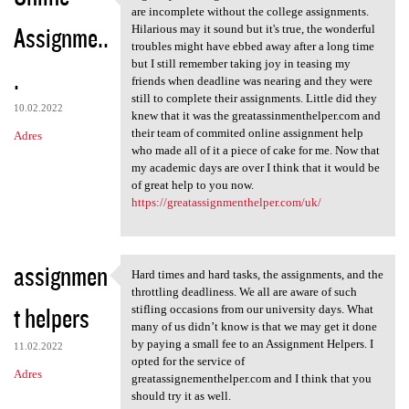
A great year and great
are incomplete without the college assignments.
Assignme..
Hilarious may it sound but it's true, the wonderful
troubles might have ebbed away after a long time
but I still remember taking joy in teasing my
.
friends when deadline was nearing and they were
still to complete their assignments. Little did they
10.02.2022
knew that it was the greatassinmenthelper.com and
their team of commited online assignment help
Adres
who made all of it a piece of cake for me. Now that
my academic days are over I think that it would be
of great help to you now.
https://greatassignmenthelper.com/uk/
assignmen
Hard times and hard tasks, the assignments, and the
Hard times and hard tasks,
throttling deadliness. We all are aware of such
t helpers
stifling occasions from our university days. What
many of us didn’t know is that we may get it done
by paying a small fee to an Assignment Helpers. I
11.02.2022
opted for the service of
Adres
greatassignementhelper.com and I think that you
should try it as well.