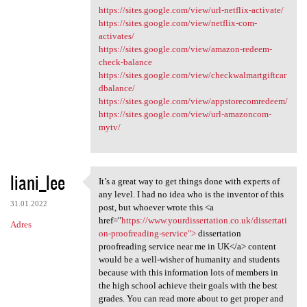
https://sites.google.com/view/url-netflix-activate/
https://sites.google.com/view/netflix-com-
activates/
https://sites.google.com/view/amazon-redeem-
check-balance
https://sites.google.com/view/checkwalmartgiftcar
dbalance/
https://sites.google.com/view/appstorecomredeem/
https://sites.google.com/view/url-amazoncom-
mytv/
liani_lee
It’s a great way to get things done with experts of
It’s a great way to get
any level. I had no idea who is the inventor of this
31.01.2022
post, but whoever wrote this <a
href="
https://www.yourdissertation.co.uk/dissertati
Adres
on-proofreading-service">
dissertation
proofreading service near me in UK</a> content
would be a well-wisher of humanity and students
because with this information lots of members in
the high school achieve their goals with the best
grades. You can read more about to get proper and