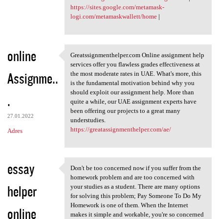
https://sites.google.com/metamask-
logi.com/metamaskwallett/home
|
online
Greatssignmenthelper.com Online assignment help
Greatssignmenthelper.com
services offer you flawless grades effectiveness at
Assignme..
the most moderate rates in UAE. What's more, this
is the fundamental motivation behind why you
should exploit our assignment help. More than
.
quite a while, our UAE assignment experts have
been offering our projects to a great many
27.01.2022
understudies.
https://greatassignmenthelper.com/ae/
Adres
essay
Don't be too concerned now if you suffer from the
Don't be too concerned now if
homework problem and are too concerned with
helper
your studies as a student. There are many options
for solving this problem; Pay Someone To Do My
Homework is one of them. When the Internet
online
makes it simple and workable, you're so concerned