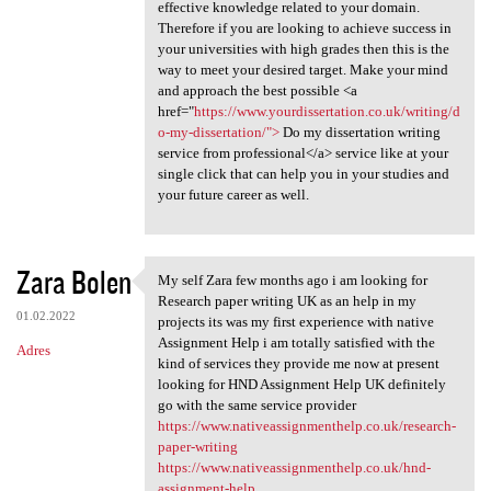
effective knowledge related to your domain.
Therefore if you are looking to achieve success in
your universities with high grades then this is the
way to meet your desired target. Make your mind
and approach the best possible <a
href="
https://www.yourdissertation.co.uk/writing/d
o-my-dissertation/">
Do my dissertation writing
service from professional</a> service like at your
single click that can help you in your studies and
your future career as well.
Zara Bolen
My self Zara few months ago i am looking for
My self Zara few months ago i
Research paper writing UK as an help in my
01.02.2022
projects its was my first experience with native
Assignment Help i am totally satisfied with the
Adres
kind of services they provide me now at present
looking for HND Assignment Help UK definitely
go with the same service provider
https://www.nativeassignmenthelp.co.uk/research-
paper-writing
https://www.nativeassignmenthelp.co.uk/hnd-
assignment-help