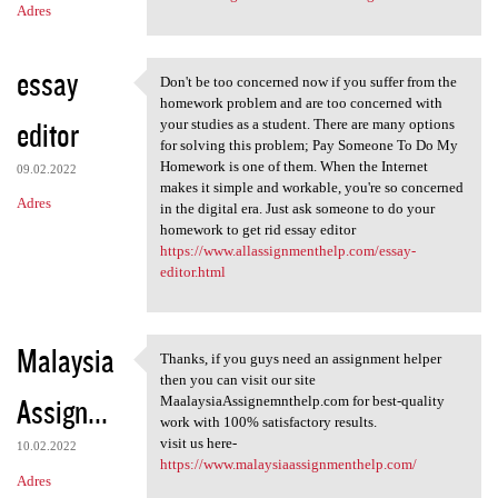
Adres
essay
Don't be too concerned now if you suffer from the
Don't be too concerned now if
homework problem and are too concerned with
editor
your studies as a student. There are many options
for solving this problem; Pay Someone To Do My
Homework is one of them. When the Internet
09.02.2022
makes it simple and workable, you're so concerned
Adres
in the digital era. Just ask someone to do your
homework to get rid essay editor
https://www.allassignmenthelp.com/essay-
editor.html
Malaysia
Thanks, if you guys need an assignment helper
Thanks, if you guys need an
then you can visit our site
Assign...
MaalaysiaAssignemnthelp.com for best-quality
work with 100% satisfactory results.
visit us here-
10.02.2022
https://www.malaysiaassignmenthelp.com/
Adres