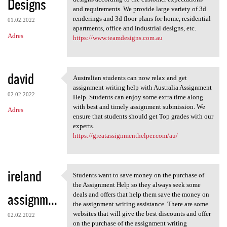
Designs
and requirements. We provide large variety of 3d
renderings and 3d floor plans for home, residential
01.02.2022
apartments, office and industrial designs, etc.
Adres
https://www.teamdesigns.com.au
david
Australian students can now relax and get
Australian students can now
assignment writing help with Australia Assignment
02.02.2022
Help. Students can enjoy some extra time along
with best and timely assignment submission. We
Adres
ensure that students should get Top grades with our
experts.
https://greatassignmenthelper.com/au/
ireland
Students want to save money on the purchase of
Students want to save money
the Assignment Help so they always seek some
assignm...
deals and offers that help them save the money on
the assignment writing assistance. There are some
websites that will give the best discounts and offer
02.02.2022
on the purchase of the assignment writing