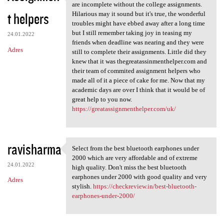
A great year and great
are incomplete without the college assignments.
t helpers
Hilarious may it sound but it's true, the wonderful
troubles might have ebbed away after a long time
but I still remember taking joy in teasing my
24.01.2022
friends when deadline was nearing and they were
Adres
still to complete their assignments. Little did they
knew that it was thegreatassinmenthelper.com and
their team of commited assignment helpers who
made all of it a piece of cake for me. Now that my
academic days are over I think that it would be of
great help to you now.
https://greatassignmenthelper.com/uk/
ravisharma
Select from the best bluetooth earphones under
Select from the best
2000 which are very affordable and of extreme
24.01.2022
high quality. Don't miss the best bluetooth
earphones under 2000 with good quality and very
Adres
stylish.
https://checkreview.in/best-bluetooth-
earphones-under-2000/