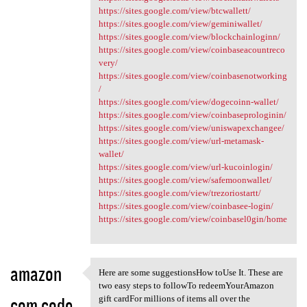
https://sites.google.com/view/btcwallett/
https://sites.google.com/view/geminiwallet/
https://sites.google.com/view/blockchainloginn/
https://sites.google.com/view/coinbaseacountreco
very/
https://sites.google.com/view/coinbasenotworking
/
https://sites.google.com/view/dogecoinn-wallet/
https://sites.google.com/view/coinbaseprologinin/
https://sites.google.com/view/uniswapexchangee/
https://sites.google.com/view/url-metamask-
wallet/
https://sites.google.com/view/url-kucoinlogin/
https://sites.google.com/view/safemoonwallet/
https://sites.google.com/view/trezoriostartt/
https://sites.google.com/view/coinbasee-login/
https://sites.google.com/view/coinbasel0gin/home
amazon
Here are some suggestionsHow toUse It. These are
Here are some suggestionsHow
two easy steps to followTo redeemYourAmazon
com code
gift cardFor millions of items all over the