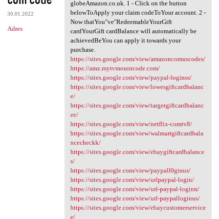
globeAmazon.co.uk. 1 - Click on the button
belowToApply your claim codeToYour account. 2 -
30.01.2022
Now thatYou"ve"RedeemableYourGift
Adres
cardYourGift cardBalance will automatically be
achievedBeYou can apply it towards your
purchase.
https://sites.google.com/view/amazoncomuscodes/
https://amz.mytvmountcode.com/
https://sites.google.com/view/paypal-loginss/
https://sites.google.com/view/lowesgiftcardbalanc
e/
https://sites.google.com/view/targetgiftcardbalanc
ee/
https://sites.google.com/view/netflix-comtv8/
https://sites.google.com/view/walmartgiftcardbala
ncecheckk/
https://sites.google.com/view/ebaygiftcardbalance
s/
https://sites.google.com/view/paypall0ginus/
https://sites.google.com/view/urlpaypal-login/
https://sites.google.com/view/url-paypal-loginn/
https://sites.google.com/view/url-paypalloginus/
https://sites.google.com/view/ebaycustomerservice
e/