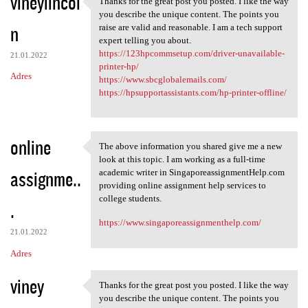
vineylincol
Thanks for the great post you posted. I like the way
Thanks for the great post you
o
you describe the unique content. The points you
n
m
raise are valid and reasonable. I am a tech support
expert telling you about.
e
https://123hpcommsetup.com/driver-unavailable-
21.01.2022
n
printer-hp/
Adres
https://www.sbcglobalemails.com/
t
https://hpsupportassistants.com/hp-printer-offline/
a
r
online
z
The above information you shared give me a new
The above information you
look at this topic. I am working as a full-time
e
assignme..
academic writer in SingaporeassignmentHelp.com
providing online assignment help services to
college students.
.
https://www.singaporeassignmenthelp.com/
21.01.2022
Adres
viney
Thanks for the great post you posted. I like the way
Thanks for the great post you
you describe the unique content. The points you