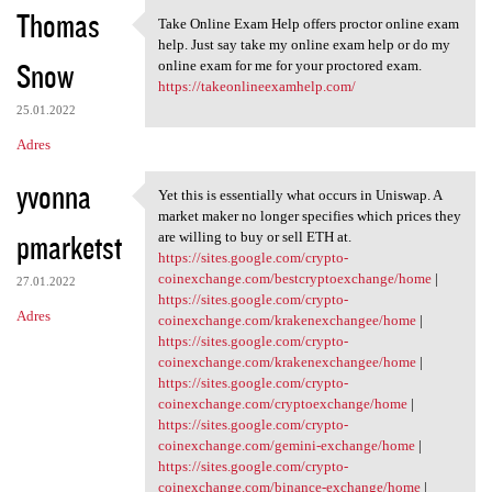
Thomas
Take Online Exam Help offers proctor online exam
Take Online Exam Help offers
help. Just say take my online exam help or do my
Snow
online exam for me for your proctored exam.
https://takeonlineexamhelp.com/
25.01.2022
Adres
yvonna
Yet this is essentially what occurs in Uniswap. A
Yet this is essentially what
market maker no longer specifies which prices they
pmarketst
are willing to buy or sell ETH at.
https://sites.google.com/crypto-
coinexchange.com/bestcryptoexchange/home
|
27.01.2022
https://sites.google.com/crypto-
Adres
coinexchange.com/krakenexchangee/home
|
https://sites.google.com/crypto-
coinexchange.com/krakenexchangee/home
|
https://sites.google.com/crypto-
coinexchange.com/cryptoexchange/home
|
https://sites.google.com/crypto-
coinexchange.com/gemini-exchange/home
|
https://sites.google.com/crypto-
coinexchange.com/binance-exchange/home
|