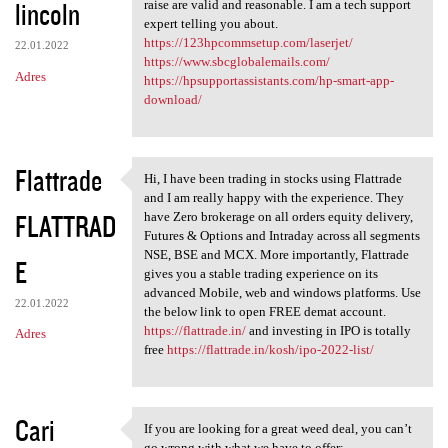
lincoln
raise are valid and reasonable. I am a tech support
expert telling you about.
https://123hpcommsetup.com/laserjet/
22.01.2022
https://www.sbcglobalemails.com/
Adres
https://hpsupportassistants.com/hp-smart-app-
download/
Flattrade
Hi, I have been trading in stocks using Flattrade
Hi, I have been trading in
and I am really happy with the experience. They
FLATTRAD
have Zero brokerage on all orders equity delivery,
Futures & Options and Intraday across all segments
NSE, BSE and MCX. More importantly, Flattrade
E
gives you a stable trading experience on its
advanced Mobile, web and windows platforms. Use
22.01.2022
the below link to open FREE demat account.
https://flattrade.in/
and investing in IPO is totally
Adres
free
https://flattrade.in/kosh/ipo-2022-list/
Cari
If you are looking for a great weed deal, you can’t
If you are looking for a
go wrong with what we have to offer: