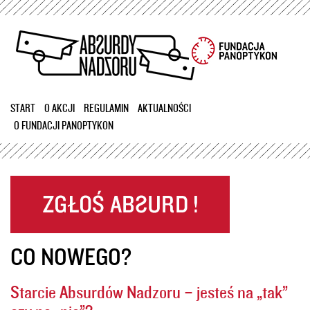
Przejdź
do
treści
START
O AKCJI
REGULAMIN
AKTUALNOŚCI
O FUNDACJI PANOPTYKON
CO NOWEGO?
Starcie Absurdów Nadzoru – jesteś na „tak”