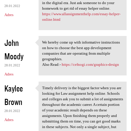
in the digital era. Just ask someone to do your
28.01.2022
homework to get rid of essay helper online.
https://www.allassignmenthelp.com/essay-helper-
Adres
online.html
John
We hereby come up with informative instructions
We hereby come up with
on how to choose the best app development
Moody
companies that are operating from multiple
geographies.
Also Read:-
https://cefnogi.com/graphics-design
28.01.2022
Adres
Kaylee
Timely delivery is the biggest factor when you are
Timely delivery is the
looking for Law assignment help online. Schools
Brown
and colleges ask you to submit a lot of assignments
throughout the academic career. A certain portion
of your academic result depends on these
28.01.2022
assignments. Upon finishing them properly and
Adres
submitting them on time, you can get good marks
in these subjects. Not only a single subject, but