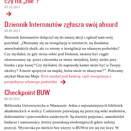
czy na „nie”?
03.10.2015
Dziennik Internautów zgłasza swój absurd
08.09.2015
Dziennik Internautów dołączył się do naszej akcji i zgłosił nam swój
przykład: „Oburzamy się na inwigilację w internecie, na działania
amerykańskich służb, ale co wiemy o inwigilacji na własnym podwórku?
Czy myślałeś, że gdy stoisz sobie pod blokiem, możesz być ciągle
obserwowany np. przez człowieka ze straży miejskiej, który siedzi przy
biurku i pije kawę? Czy myślałeś, ile naprawdę kamer może być w Twojej
okolicy? A może spojrzysz na mapkę, która może to ukazywać?”. Polecamy
artykuł Marcina Maja:
Ktoś nasikał pod kamerą, czyli inwigilacja z
perspektywy własnego podwórka
.
Checkpoint BUW
08.09.2015
Biblioteka Uniwersytecka w Warszawie. Jedna z najważniejszych bibliotek
akademickich w stolicy. Codziennie przewijają się przez nią setki studentów,
doktorantów i pracowników naukowych. Są również pasjonaci, samodzielni
badacze i warszawiacy, którzy poszukują niedostępnych gdzie indziej
pozycji. Wycieczka po mieście bez wizyty w BUW-ie też się nie liczy. W