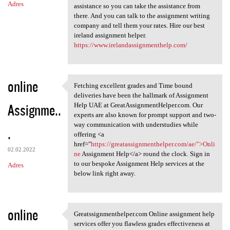
Adres
assistance so you can take the assistance from
there. And you can talk to the assignment writing
company and tell them your rates. Hire our best
ireland assignment helper.
https://www.irelandassignmenthelp.com/
online
Fetching excellent grades and Time bound
Fetching excellent grades and
deliveries have been the hallmark of Assignment
Assignme..
Help UAE at GreatAssignmentHelper.com. Our
experts are also known for prompt support and two-
way communication with understudies while
.
offering <a
href="
https://greatassignmenthelper.com/ae/">Onli
02.02.2022
ne
Assignment Help</a> round the clock. Sign in
to our bespoke Assignment Help services at the
Adres
below link right away.
online
Greatssignmenthelper.com Online assignment help
Greatssignmenthelper.com
services offer you flawless grades effectiveness at