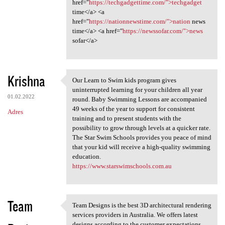
href="
https://techgadgettime.com/">techgadget
time</a> <a
href="
https://nationnewstime.com/">nation
news
time</a> <a href="
https://newssofar.com/">news
sofar</a>
Krishna
Our Learn to Swim kids program gives
Our Learn to Swim kids
uninterrupted learning for your children all year
01.02.2022
round. Baby Swimming Lessons are accompanied
49 weeks of the year to support for consistent
Adres
training and to present students with the
possibility to grow through levels at a quicker rate.
The Star Swim Schools provides you peace of mind
that your kid will receive a high-quality swimming
education.
https://www.starswimschools.com.au
Team
Team Designs is the best 3D architectural rendering
Team Designs is the best 3D
services providers in Australia. We offers latest
designs according to the customer expectations