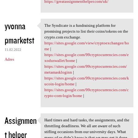
https://greatassignmenthelper.com/uk/
yvonna
The Syndicate is a fundraising platform for
The Syndicate is a
promising projects to list their coins/tokens on the
pmarketst
crypto.com exchange.
https://sites.google.com/view/cryptoexchangee/ho
me
|
11.02.2022
https://sites.google.com/99cryptocurrencies.com/e
Adres
xoduswallet/home
|
https://sites.google.com/99cryptocurrencies.com/
metamaskloginn
|
https://sites.google.com/99cryptocurrencies.com/k
ucoin-login/home
|
https://sites.google.com/99cryptocurrencies.com/c
rypto-com-login/home
|
Assignmen
Hard times and hard tasks, the assignments, and the
Hard times and hard tasks,
throttling deadliness. We all are aware of such
t helper
stifling occasions from our university days. What
many of us didn’t know is that we may get it done