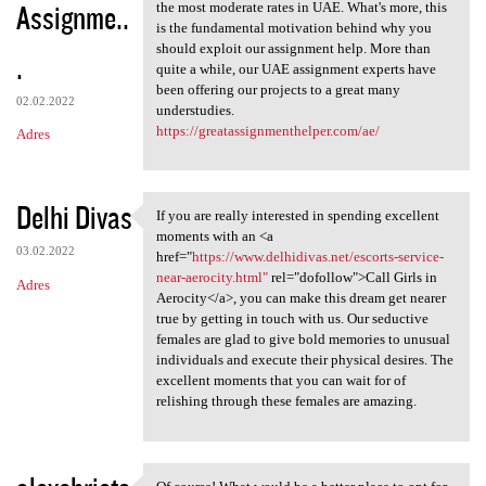
Assignme..
the most moderate rates in UAE. What's more, this
is the fundamental motivation behind why you
should exploit our assignment help. More than
.
quite a while, our UAE assignment experts have
been offering our projects to a great many
02.02.2022
understudies.
https://greatassignmenthelper.com/ae/
Adres
Delhi Divas
If you are really interested in spending excellent
If you are really interested
moments with an <a
03.02.2022
href="
https://www.delhidivas.net/escorts-service-
near-aerocity.html"
rel="dofollow">Call Girls in
Adres
Aerocity</a>, you can make this dream get nearer
true by getting in touch with us. Our seductive
females are glad to give bold memories to unusual
individuals and execute their physical desires. The
excellent moments that you can wait for of
relishing through these females are amazing.