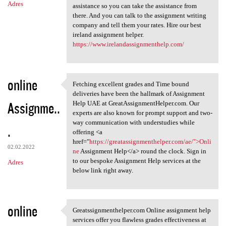
Adres
assistance so you can take the assistance from
there. And you can talk to the assignment writing
company and tell them your rates. Hire our best
ireland assignment helper.
https://www.irelandassignmenthelp.com/
online
Fetching excellent grades and Time bound
Fetching excellent grades and
deliveries have been the hallmark of Assignment
Assignme..
Help UAE at GreatAssignmentHelper.com. Our
experts are also known for prompt support and two-
way communication with understudies while
.
offering <a
href="
https://greatassignmenthelper.com/ae/">Onli
02.02.2022
ne
Assignment Help</a> round the clock. Sign in
to our bespoke Assignment Help services at the
Adres
below link right away.
online
Greatssignmenthelper.com Online assignment help
Greatssignmenthelper.com
services offer you flawless grades effectiveness at