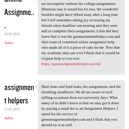
A great year and great
are incomplete without the college assignments.
Assignme..
Hilarious may it sound but it's true, the wonderful
troubles might have ebbed away after a long time
but I still remember taking joy in teasing my
.
friends when deadline was nearing and they were
still to complete their assignments. Little did they
10.02.2022
knew that it was the greatassinmenthelper.com and
their team of commited online assignment help
Adres
who made all of it a piece of cake for me. Now that
my academic days are over I think that it would be
of great help to you now.
https://greatassignmenthelper.com/uk/
assignmen
Hard times and hard tasks, the assignments, and the
Hard times and hard tasks,
throttling deadliness. We all are aware of such
t helpers
stifling occasions from our university days. What
many of us didn’t know is that we may get it done
by paying a small fee to an Assignment Helpers. I
11.02.2022
opted for the service of
Adres
greatassignementhelper.com and I think that you
should try it as well.