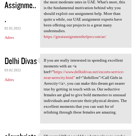
Assignme..
the most moderate rates in UAE. What's more, this
is the fundamental motivation behind why you
should exploit our assignment help. More than
.
quite a while, our UAE assignment experts have
been offering our projects to a great many
02.02.2022
understudies.
https://greatassignmenthelper.com/ae/
Adres
Delhi Divas
If you are really interested in spending excellent
If you are really interested
moments with an <a
03.02.2022
href="
https://www.delhidivas.net/escorts-service-
near-aerocity.html"
rel="dofollow">Call Girls in
Adres
Aerocity</a>, you can make this dream get nearer
true by getting in touch with us. Our seductive
females are glad to give bold memories to unusual
individuals and execute their physical desires. The
excellent moments that you can wait for of
relishing through these females are amazing.