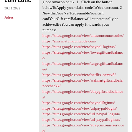
globeAmazon.co.uk. 1 - Click on the button
belowToApply your claim codeToYour account. 2 -
30.01.2022
Now thatYou"ve"RedeemableYourGift
Adres
cardYourGift cardBalance will automatically be
achievedBeYou can apply it towards your
purchase.
https://sites.google.com/view/amazoncomuscodes/
https://amz.mytvmountcode.com/
https://sites.google.com/view/paypal-loginss/
https://sites.google.com/view/lowesgiftcardbalanc
e/
https://sites.google.com/view/targetgiftcardbalanc
ee/
https://sites.google.com/view/netflix-comtv8/
https://sites.google.com/view/walmartgiftcardbala
ncecheckk/
https://sites.google.com/view/ebaygiftcardbalance
s/
https://sites.google.com/view/paypall0ginus/
https://sites.google.com/view/urlpaypal-login/
https://sites.google.com/view/url-paypal-loginn/
https://sites.google.com/view/url-paypalloginus/
https://sites.google.com/view/ebaycustomerservice
e/