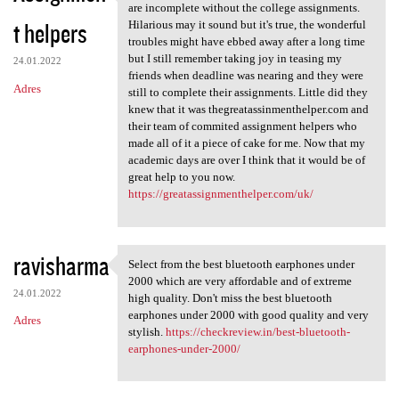
A great year and great
are incomplete without the college assignments.
t helpers
Hilarious may it sound but it's true, the wonderful
troubles might have ebbed away after a long time
but I still remember taking joy in teasing my
24.01.2022
friends when deadline was nearing and they were
Adres
still to complete their assignments. Little did they
knew that it was thegreatassinmenthelper.com and
their team of commited assignment helpers who
made all of it a piece of cake for me. Now that my
academic days are over I think that it would be of
great help to you now.
https://greatassignmenthelper.com/uk/
ravisharma
Select from the best bluetooth earphones under
Select from the best
2000 which are very affordable and of extreme
24.01.2022
high quality. Don't miss the best bluetooth
earphones under 2000 with good quality and very
Adres
stylish.
https://checkreview.in/best-bluetooth-
earphones-under-2000/