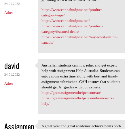
24.01.2022
https://www.cannabudpost.net/product-
Adres
category/vape/
https://www.cannabudpost.net/
https://www.cannabudpost.net/product-
category/featured-deals/
https://www.cannabudpost.net/buy-weed-online-
canada/
david
Australian students can now relax and get expert
Australian students can now
help with Assignment Help Australia. Students can
24.01.2022
enjoy some extra time along with best and timely
assignment submission. GAH ensures that students
Adres
should get A+ grades with our experts.
https://greatassignmenthelper.com/au/
https://greatassignmenthelper.com/homework-
help/
Assignmen
A great year and great academic achievements both