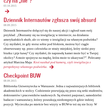
czy na „nie”?
03.10.2015
Dziennik Internautów zgłasza swój absurd
08.09.2015
Dziennik Internautów dołączył się do naszej akcji i zgłosił nam swój
przykład: „Oburzamy się na inwigilację w internecie, na działania
amerykańskich służb, ale co wiemy o inwigilacji na własnym podwórku?
Czy myślałeś, że gdy stoisz sobie pod blokiem, możesz być ciągle
obserwowany np. przez człowieka ze straży miejskiej, który siedzi przy
biurku i pije kawę? Czy myślałeś, ile naprawdę kamer może być w Twojej
okolicy? A może spojrzysz na mapkę, która może to ukazywać?”. Polecamy
artykuł Marcina Maja:
Ktoś nasikał pod kamerą, czyli inwigilacja z
perspektywy własnego podwórka
.
Checkpoint BUW
08.09.2015
Biblioteka Uniwersytecka w Warszawie. Jedna z najważniejszych bibliotek
akademickich w stolicy. Codziennie przewijają się przez nią setki studentów,
doktorantów i pracowników naukowych. Są również pasjonaci, samodzielni
badacze i warszawiacy, którzy poszukują niedostępnych gdzie indziej
pozycji. Wycieczka po mieście bez wizyty w BUW-ie też się nie liczy. W