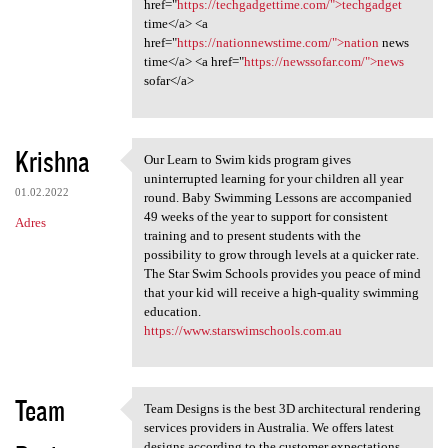
href="
https://techgadgettime.com/">techgadget
time</a> <a
href="
https://nationnewstime.com/">nation
news
time</a> <a href="
https://newssofar.com/">news
sofar</a>
Krishna
Our Learn to Swim kids program gives
Our Learn to Swim kids
uninterrupted learning for your children all year
01.02.2022
round. Baby Swimming Lessons are accompanied
49 weeks of the year to support for consistent
Adres
training and to present students with the
possibility to grow through levels at a quicker rate.
The Star Swim Schools provides you peace of mind
that your kid will receive a high-quality swimming
education.
https://www.starswimschools.com.au
Team
Team Designs is the best 3D architectural rendering
Team Designs is the best 3D
services providers in Australia. We offers latest
designs according to the customer expectations