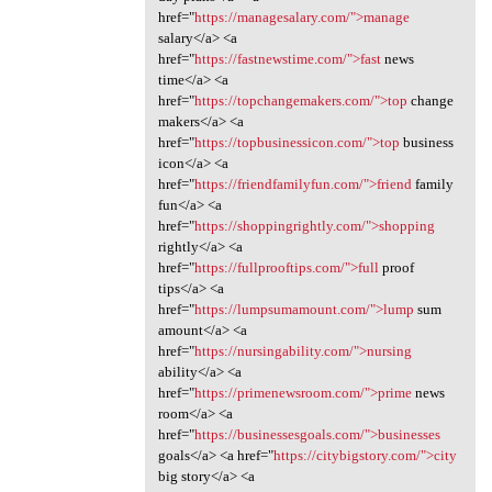
href="
https://managesalary.com/">manage
salary</a> <a
href="
https://fastnewstime.com/">fast
news
time</a> <a
href="
https://topchangemakers.com/">top
change
makers</a> <a
href="
https://topbusinessicon.com/">top
business
icon</a> <a
href="
https://friendfamilyfun.com/">friend
family
fun</a> <a
href="
https://shoppingrightly.com/">shopping
rightly</a> <a
href="
https://fullprooftips.com/">full
proof
tips</a> <a
href="
https://lumpsumamount.com/">lump
sum
amount</a> <a
href="
https://nursingability.com/">nursing
ability</a> <a
href="
https://primenewsroom.com/">prime
news
room</a> <a
href="
https://businessesgoals.com/">businesses
goals</a> <a href="
https://citybigstory.com/">city
big story</a> <a