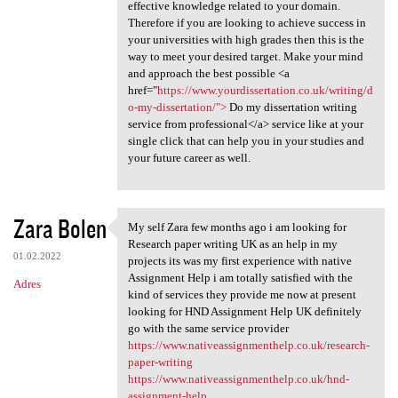
effective knowledge related to your domain.
Therefore if you are looking to achieve success in
your universities with high grades then this is the
way to meet your desired target. Make your mind
and approach the best possible <a
href="
https://www.yourdissertation.co.uk/writing/d
o-my-dissertation/">
Do my dissertation writing
service from professional</a> service like at your
single click that can help you in your studies and
your future career as well.
Zara Bolen
My self Zara few months ago i am looking for
My self Zara few months ago i
Research paper writing UK as an help in my
01.02.2022
projects its was my first experience with native
Assignment Help i am totally satisfied with the
Adres
kind of services they provide me now at present
looking for HND Assignment Help UK definitely
go with the same service provider
https://www.nativeassignmenthelp.co.uk/research-
paper-writing
https://www.nativeassignmenthelp.co.uk/hnd-
assignment-help