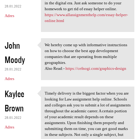
in the digital era. Just ask someone to do your
28.01.2022
homework to get rid of essay helper online.
https://www.allassignmenthelp.com/essay-helper-
Adres
online.html
John
We hereby come up with informative instructions
We hereby come up with
on how to choose the best app development
Moody
companies that are operating from multiple
geographies.
Also Read:-
https://cefnogi.com/graphics-design
28.01.2022
Adres
Kaylee
Timely delivery is the biggest factor when you are
Timely delivery is the
looking for Law assignment help online. Schools
Brown
and colleges ask you to submit a lot of assignments
throughout the academic career. A certain portion
of your academic result depends on these
28.01.2022
assignments. Upon finishing them properly and
Adres
submitting them on time, you can get good marks
in these subjects. Not only a single subject, but