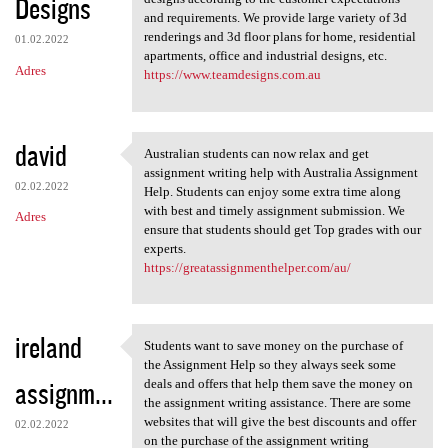
Designs
and requirements. We provide large variety of 3d
renderings and 3d floor plans for home, residential
01.02.2022
apartments, office and industrial designs, etc.
Adres
https://www.teamdesigns.com.au
david
Australian students can now relax and get
Australian students can now
assignment writing help with Australia Assignment
02.02.2022
Help. Students can enjoy some extra time along
with best and timely assignment submission. We
Adres
ensure that students should get Top grades with our
experts.
https://greatassignmenthelper.com/au/
ireland
Students want to save money on the purchase of
Students want to save money
the Assignment Help so they always seek some
assignm...
deals and offers that help them save the money on
the assignment writing assistance. There are some
websites that will give the best discounts and offer
02.02.2022
on the purchase of the assignment writing