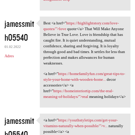
jamessmit
Best <a href="
https://highlightstory.com/love-
Best <a href="https:/
quotes/">love
quote</a> That Will Make Anyone
h05540
Believe in True Love. Love is friendship that has
caught fire. It is quiet understanding, mutual
confidence, sharing and forgiving. It is loyalty
01.02.2022
through good and bad times. It settles for less than
Adres
perfection and makes allowances for human
weaknesses.
<a href="
https://homefamilyfun.com/great-tips-to-
style-your-home-with-wooden-home...
decor
accessories</a> <a
href="
https://homeinteriortip.com/the-real-
meaning-of-holidays/">real
meaning holidays</a>
jamessmit
<a href="
https://youthstyletips.com/get-your-
<a href="https:/
vitamins-naturally-when-possible/">v...
naturally
h05540
possible</a> <a