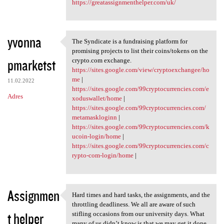
https://greatassignmenthelper.com/uk/
yvonna
The Syndicate is a fundraising platform for
The Syndicate is a
promising projects to list their coins/tokens on the
pmarketst
crypto.com exchange.
https://sites.google.com/view/cryptoexchangee/ho
me
|
11.02.2022
https://sites.google.com/99cryptocurrencies.com/e
Adres
xoduswallet/home
|
https://sites.google.com/99cryptocurrencies.com/
metamaskloginn
|
https://sites.google.com/99cryptocurrencies.com/k
ucoin-login/home
|
https://sites.google.com/99cryptocurrencies.com/c
rypto-com-login/home
|
Assignmen
Hard times and hard tasks, the assignments, and the
Hard times and hard tasks,
throttling deadliness. We all are aware of such
t helper
stifling occasions from our university days. What
many of us didn’t know is that we may get it done