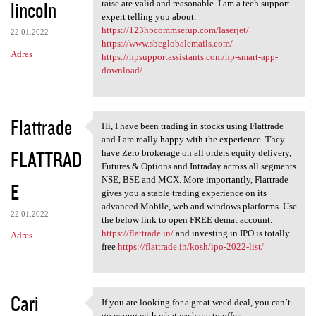
lincoln
raise are valid and reasonable. I am a tech support
expert telling you about.
https://123hpcommsetup.com/laserjet/
22.01.2022
https://www.sbcglobalemails.com/
Adres
https://hpsupportassistants.com/hp-smart-app-
download/
Flattrade
Hi, I have been trading in stocks using Flattrade
Hi, I have been trading in
and I am really happy with the experience. They
FLATTRAD
have Zero brokerage on all orders equity delivery,
Futures & Options and Intraday across all segments
NSE, BSE and MCX. More importantly, Flattrade
E
gives you a stable trading experience on its
advanced Mobile, web and windows platforms. Use
22.01.2022
the below link to open FREE demat account.
https://flattrade.in/
and investing in IPO is totally
Adres
free
https://flattrade.in/kosh/ipo-2022-list/
Cari
If you are looking for a great weed deal, you can’t
If you are looking for a
go wrong with what we have to offer: