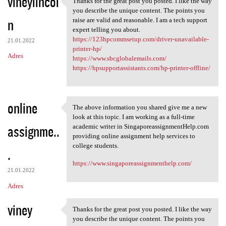
vineylincol
Thanks for the great post you posted. I like the way
Thanks for the great post you
o
you describe the unique content. The points you
n
m
raise are valid and reasonable. I am a tech support
expert telling you about.
e
https://123hpcommsetup.com/driver-unavailable-
21.01.2022
n
printer-hp/
Adres
https://www.sbcglobalemails.com/
t
https://hpsupportassistants.com/hp-printer-offline/
a
r
online
z
The above information you shared give me a new
The above information you
look at this topic. I am working as a full-time
e
assignme..
academic writer in SingaporeassignmentHelp.com
providing online assignment help services to
college students.
.
https://www.singaporeassignmenthelp.com/
21.01.2022
Adres
viney
Thanks for the great post you posted. I like the way
Thanks for the great post you
you describe the unique content. The points you