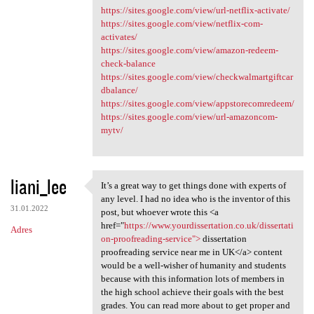
https://sites.google.com/view/url-netflix-activate/
https://sites.google.com/view/netflix-com-
activates/
https://sites.google.com/view/amazon-redeem-
check-balance
https://sites.google.com/view/checkwalmartgiftcar
dbalance/
https://sites.google.com/view/appstorecomredeem/
https://sites.google.com/view/url-amazoncom-
mytv/
liani_lee
It’s a great way to get things done with experts of
It’s a great way to get
any level. I had no idea who is the inventor of this
31.01.2022
post, but whoever wrote this <a
href="
https://www.yourdissertation.co.uk/dissertati
Adres
on-proofreading-service">
dissertation
proofreading service near me in UK</a> content
would be a well-wisher of humanity and students
because with this information lots of members in
the high school achieve their goals with the best
grades. You can read more about to get proper and