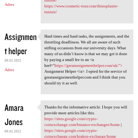
tunisie/
Adres
https://www.cosmetic-tour.com/rhinoplastie-
tunisie/
Assignmen
Hard times and hard tasks, the assignments, and the
Hard times and hard tasks,
throttling deadliness. We all are aware of such
t helper
stifling occasions from our university days. What
many of us didn’t know is that we may get it done
by paying a small fee to an <a
09.02.2022
href="
https://greatassignmenthelper.com/uk/">
Adres
Assignment Helper </a>. I opted for the service of
greatassignementhelper.com and I think that you
should try it as well.
Amara
Thanks for the informative article. I hope you will
Thanks for the informative
provide more articles like this.
Jones
https://sites.google.com/crypto-
coinexchange.com/binance-exchangee/home
|
https://sites.google.com/crypto-
09.02.2022
coinexchange.com/kraken-exchange/home