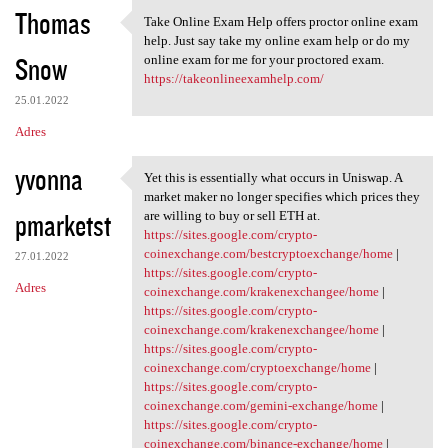
Thomas
Take Online Exam Help offers proctor online exam
Take Online Exam Help offers
help. Just say take my online exam help or do my
Snow
online exam for me for your proctored exam.
https://takeonlineexamhelp.com/
25.01.2022
Adres
yvonna
Yet this is essentially what occurs in Uniswap. A
Yet this is essentially what
market maker no longer specifies which prices they
pmarketst
are willing to buy or sell ETH at.
https://sites.google.com/crypto-
coinexchange.com/bestcryptoexchange/home
|
27.01.2022
https://sites.google.com/crypto-
Adres
coinexchange.com/krakenexchangee/home
|
https://sites.google.com/crypto-
coinexchange.com/krakenexchangee/home
|
https://sites.google.com/crypto-
coinexchange.com/cryptoexchange/home
|
https://sites.google.com/crypto-
coinexchange.com/gemini-exchange/home
|
https://sites.google.com/crypto-
coinexchange.com/binance-exchange/home
|