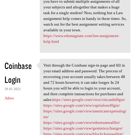
you have to submit multiple assignments of all
your subjects and altogether that makes a huge
task for a single student! Now, nothing but a Law
assignment help comes in handy in these times. So,
watch out for the best assignment writing services
available in your town.
https://www.edumagnate.com/law-assignment-
help.html
Coinbase
Visit through the Coinbase sign-in page and fill in
Visit through the Coinbase
your email address and password. The process of
Login
recovering your account usually takes between 48
and 72 hours however, it can take longer. In 24
hours you will be able to login to your account,
29.01.2022
and then complete transactions for purchases and
Adres
sales.
https://sites.google.com/view/citicardsl0gin/
https://sites.google.com/view/capitalonel0gin/
https://sites.google.com/view/americanexpresslogi
nn/
https://sites.google.com/view/ethereumwalllet/
https://sites.google.com/view/geminiexchangee/
https://sites.google.com/view/blockchainwallett/