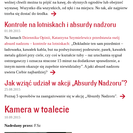
wolnej chwili można tu pójść na kawę, do słynnych ogrodów lub obejrzeć
wystawę. Wszystko dla wszystkich, od ręki i na miejscu. No tak, ale najpierw
trzeba się dostać do środka.
Kontrole na lotniskach i absurdy nadzoru
01.09.2015
Na łamach
Dziennika Opinii, Katarzyna Szymielewicz przedstawia swój
absurd nadzoru – kontrole na lotniskach
: „Dokładnie ten sam przedmiot –
ładowarka, kawałek kabla, but na podwyższonej podeszwie, pasek, kawałek
metalu gdzieś przy ciele, czy coś w kształcie tuby – raz uruchamia sygnał
ostrzegawczy i oznacza stracone 15 minut na dodatkowe sprawdzenie, a
innym razem okazuje się zupełnie niewidzialny”. A jaki absurd nadzoru
uwiera Ciebie najbardziej?
Jak wziąć udział w akcji „Absurdy Nadzoru"?
25.08.2015
Poznaj 5 sposobów na zaangażowanie się w akcję „Absurdy Nadzoru".
Kamera w toalecie
10.09.2015
Nadesłany przez:
F.Sz