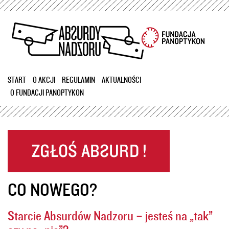
Przejdź
do
treści
START
O AKCJI
REGULAMIN
AKTUALNOŚCI
O FUNDACJI PANOPTYKON
CO NOWEGO?
Starcie Absurdów Nadzoru – jesteś na „tak”