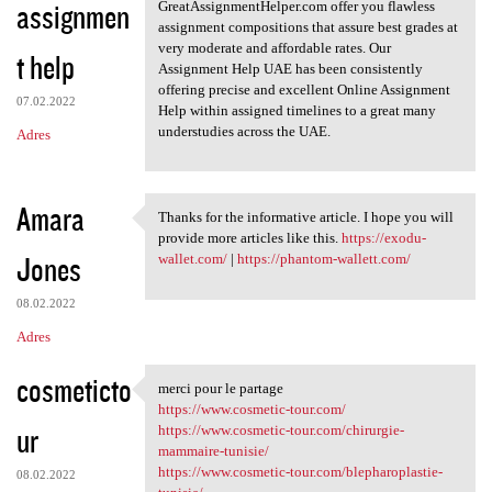
assignmen
GreatAssignmentHelper.com offer you flawless
assignment compositions that assure best grades at
very moderate and affordable rates. Our
t help
Assignment Help UAE has been consistently
offering precise and excellent Online Assignment
07.02.2022
Help within assigned timelines to a great many
understudies across the UAE.
Adres
Amara
Thanks for the informative article. I hope you will
Thanks for the informative
provide more articles like this.
https://exodu-
Jones
wallet.com/
|
https://phantom-wallett.com/
08.02.2022
Adres
cosmeticto
merci pour le partage
merci pour le partage
https://www.cosmetic-tour.com/
ur
https://www.cosmetic-tour.com/chirurgie-
mammaire-tunisie/
https://www.cosmetic-tour.com/blepharoplastie-
08.02.2022