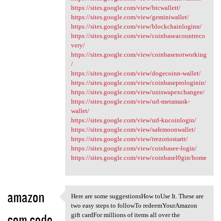
https://sites.google.com/view/btcwallett/
https://sites.google.com/view/geminiwallet/
https://sites.google.com/view/blockchainloginn/
https://sites.google.com/view/coinbaseacountreco
very/
https://sites.google.com/view/coinbasenotworking
/
https://sites.google.com/view/dogecoinn-wallet/
https://sites.google.com/view/coinbaseprologinin/
https://sites.google.com/view/uniswapexchangee/
https://sites.google.com/view/url-metamask-
wallet/
https://sites.google.com/view/url-kucoinlogin/
https://sites.google.com/view/safemoonwallet/
https://sites.google.com/view/trezoriostartt/
https://sites.google.com/view/coinbasee-login/
https://sites.google.com/view/coinbasel0gin/home
amazon
Here are some suggestionsHow toUse It. These are
Here are some suggestionsHow
two easy steps to followTo redeemYourAmazon
com code
gift cardFor millions of items all over the