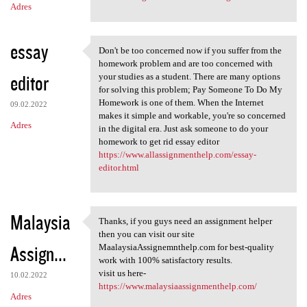
Adres
essay
Don't be too concerned now if you suffer from the
Don't be too concerned now if
homework problem and are too concerned with
editor
your studies as a student. There are many options
for solving this problem; Pay Someone To Do My
Homework is one of them. When the Internet
09.02.2022
makes it simple and workable, you're so concerned
Adres
in the digital era. Just ask someone to do your
homework to get rid essay editor
https://www.allassignmenthelp.com/essay-
editor.html
Malaysia
Thanks, if you guys need an assignment helper
Thanks, if you guys need an
then you can visit our site
Assign...
MaalaysiaAssignemnthelp.com for best-quality
work with 100% satisfactory results.
visit us here-
10.02.2022
https://www.malaysiaassignmenthelp.com/
Adres