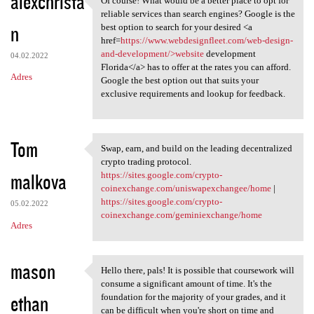
alexchrista
Of course! What would be a better place to opt for
Of course! What would be a
reliable services than search engines? Google is the
n
best option to search for your desired <a
href=
https://www.webdesignfleet.com/web-design-
and-development/>website
development
04.02.2022
Florida</a> has to offer at the rates you can afford.
Adres
Google the best option out that suits your
exclusive requirements and lookup for feedback.
Tom
Swap, earn, and build on the leading decentralized
Swap, earn, and build on the
crypto trading protocol.
malkova
https://sites.google.com/crypto-
coinexchange.com/uniswapexchangee/home
|
https://sites.google.com/crypto-
05.02.2022
coinexchange.com/geminiexchange/home
Adres
mason
Hello there, pals! It is possible that coursework will
Hello there, pals! It is
consume a significant amount of time. It's the
ethan
foundation for the majority of your grades, and it
can be difficult when you're short on time and