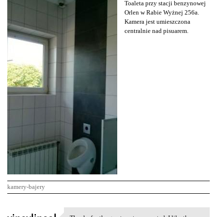
Toaleta przy stacji benzynowej
Orlen w Rabie Wyżnej 256a.
Kamera jest umieszczona
centralnie nad pisuarem.
kamery-bajery
K