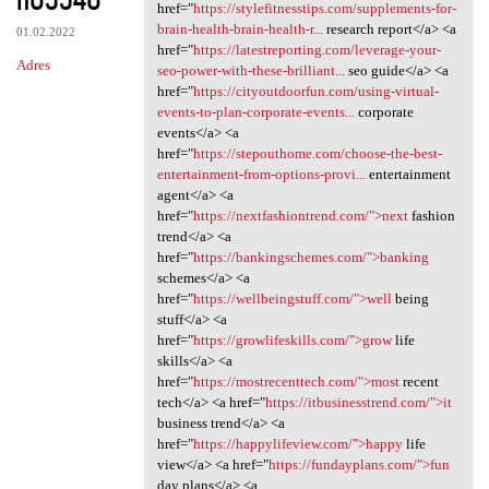
href="
https://stylefitnesstips.com/supplements-for-
brain-health-brain-health-r...
research report</a> <a
01.02.2022
href="
https://latestreporting.com/leverage-your-
Adres
seo-power-with-these-brilliant...
seo guide</a> <a
href="
https://cityoutdoorfun.com/using-virtual-
events-to-plan-corporate-events...
corporate
events</a> <a
href="
https://stepouthome.com/choose-the-best-
entertainment-from-options-provi...
entertainment
agent</a> <a
href="
https://nextfashiontrend.com/">next
fashion
trend</a> <a
href="
https://bankingschemes.com/">banking
schemes</a> <a
href="
https://wellbeingstuff.com/">well
being
stuff</a> <a
href="
https://growlifeskills.com/">grow
life
skills</a> <a
href="
https://mostrecenttech.com/">most
recent
tech</a> <a href="
https://itbusinesstrend.com/">it
business trend</a> <a
href="
https://happylifeview.com/">happy
life
view</a> <a href="
https://fundayplans.com/">fun
day plans</a> <a