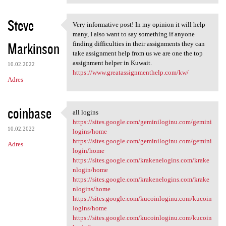
Steve
Very informative post! In my opinion it will help
Very informative post! In my
many, I also want to say something if anyone
Markinson
finding difficulties in their assignments they can
take assignment help from us we are one the top
assignment helper in Kuwait.
10.02.2022
https://www.greatassignmenthelp.com/kw/
Adres
coinbase
all logins
all logins
https://sites.google.com/geminiloginu.com/gemini
10.02.2022
logins/home
https://sites.google.com/geminiloginu.com/gemini
Adres
login/home
https://sites.google.com/krakenelogins.com/krake
nlogin/home
https://sites.google.com/krakenelogins.com/krake
nlogins/home
https://sites.google.com/kucoinloginu.com/kucoin
logins/home
https://sites.google.com/kucoinloginu.com/kucoin