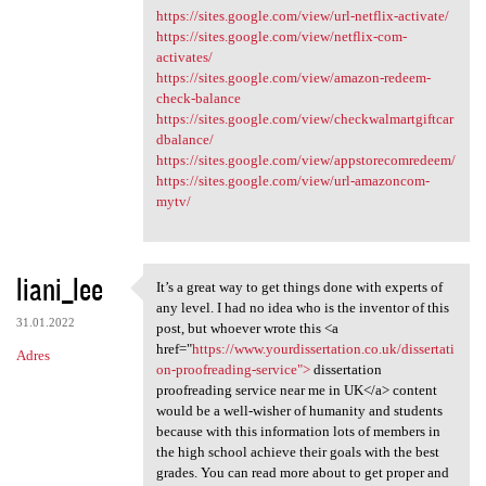
https://sites.google.com/view/url-netflix-activate/
https://sites.google.com/view/netflix-com-
activates/
https://sites.google.com/view/amazon-redeem-
check-balance
https://sites.google.com/view/checkwalmartgiftcar
dbalance/
https://sites.google.com/view/appstorecomredeem/
https://sites.google.com/view/url-amazoncom-
mytv/
liani_lee
It’s a great way to get things done with experts of
It’s a great way to get
any level. I had no idea who is the inventor of this
31.01.2022
post, but whoever wrote this <a
href="
https://www.yourdissertation.co.uk/dissertati
Adres
on-proofreading-service">
dissertation
proofreading service near me in UK</a> content
would be a well-wisher of humanity and students
because with this information lots of members in
the high school achieve their goals with the best
grades. You can read more about to get proper and