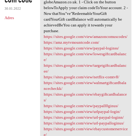
globeAmazon.co.uk. 1 - Click on the button
belowToApply your claim codeToYour account. 2 -
30.01.2022
Now thatYou"ve"RedeemableYourGift
Adres
cardYourGift cardBalance will automatically be
achievedBeYou can apply it towards your
purchase.
https://sites.google.com/view/amazoncomuscodes/
https://amz.mytvmountcode.com/
https://sites.google.com/view/paypal-loginss/
https://sites.google.com/view/lowesgiftcardbalanc
e/
https://sites.google.com/view/targetgiftcardbalanc
ee/
https://sites.google.com/view/netflix-comtv8/
https://sites.google.com/view/walmartgiftcardbala
ncecheckk/
https://sites.google.com/view/ebaygiftcardbalance
s/
https://sites.google.com/view/paypall0ginus/
https://sites.google.com/view/urlpaypal-login/
https://sites.google.com/view/url-paypal-loginn/
https://sites.google.com/view/url-paypalloginus/
https://sites.google.com/view/ebaycustomerservice
e/