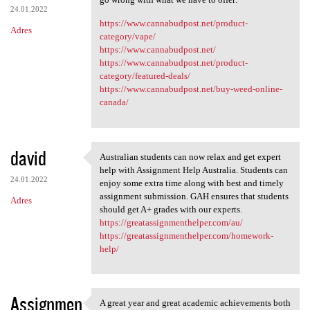
24.01.2022
https://www.cannabudpost.net/product-
Adres
category/vape/
https://www.cannabudpost.net/
https://www.cannabudpost.net/product-
category/featured-deals/
https://www.cannabudpost.net/buy-weed-online-
canada/
david
Australian students can now relax and get expert
Australian students can now
help with Assignment Help Australia. Students can
24.01.2022
enjoy some extra time along with best and timely
assignment submission. GAH ensures that students
Adres
should get A+ grades with our experts.
https://greatassignmenthelper.com/au/
https://greatassignmenthelper.com/homework-
help/
Assignmen
A great year and great academic achievements both