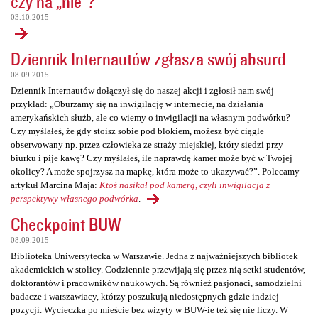
czy na „nie”?
03.10.2015
Dziennik Internautów zgłasza swój absurd
08.09.2015
Dziennik Internautów dołączył się do naszej akcji i zgłosił nam swój
przykład: „Oburzamy się na inwigilację w internecie, na działania
amerykańskich służb, ale co wiemy o inwigilacji na własnym podwórku?
Czy myślałeś, że gdy stoisz sobie pod blokiem, możesz być ciągle
obserwowany np. przez człowieka ze straży miejskiej, który siedzi przy
biurku i pije kawę? Czy myślałeś, ile naprawdę kamer może być w Twojej
okolicy? A może spojrzysz na mapkę, która może to ukazywać?”. Polecamy
artykuł Marcina Maja:
Ktoś nasikał pod kamerą, czyli inwigilacja z
perspektywy własnego podwórka
.
Checkpoint BUW
08.09.2015
Biblioteka Uniwersytecka w Warszawie. Jedna z najważniejszych bibliotek
akademickich w stolicy. Codziennie przewijają się przez nią setki studentów,
doktorantów i pracowników naukowych. Są również pasjonaci, samodzielni
badacze i warszawiacy, którzy poszukują niedostępnych gdzie indziej
pozycji. Wycieczka po mieście bez wizyty w BUW-ie też się nie liczy. W