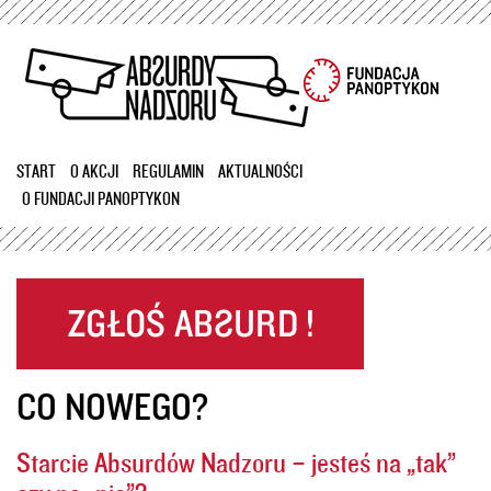
Przejdź
do
treści
START
O AKCJI
REGULAMIN
AKTUALNOŚCI
O FUNDACJI PANOPTYKON
CO NOWEGO?
Starcie Absurdów Nadzoru – jesteś na „tak”