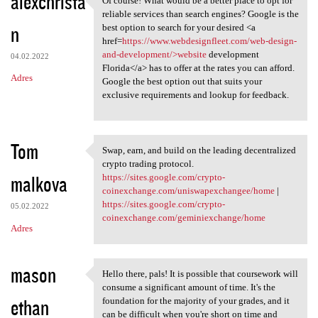
alexchrista
Of course! What would be a better place to opt for
Of course! What would be a
reliable services than search engines? Google is the
n
best option to search for your desired <a
href=
https://www.webdesignfleet.com/web-design-
and-development/>website
development
04.02.2022
Florida</a> has to offer at the rates you can afford.
Adres
Google the best option out that suits your
exclusive requirements and lookup for feedback.
Tom
Swap, earn, and build on the leading decentralized
Swap, earn, and build on the
crypto trading protocol.
malkova
https://sites.google.com/crypto-
coinexchange.com/uniswapexchangee/home
|
https://sites.google.com/crypto-
05.02.2022
coinexchange.com/geminiexchange/home
Adres
mason
Hello there, pals! It is possible that coursework will
Hello there, pals! It is
consume a significant amount of time. It's the
ethan
foundation for the majority of your grades, and it
can be difficult when you're short on time and