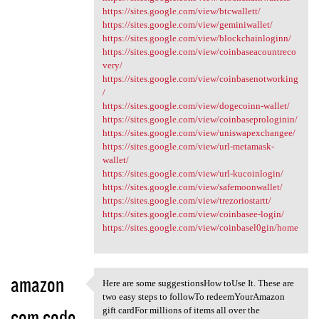
https://sites.google.com/view/btcwallett/
https://sites.google.com/view/geminiwallet/
https://sites.google.com/view/blockchainloginn/
https://sites.google.com/view/coinbaseacountreco
very/
https://sites.google.com/view/coinbasenotworking
/
https://sites.google.com/view/dogecoinn-wallet/
https://sites.google.com/view/coinbaseprologinin/
https://sites.google.com/view/uniswapexchangee/
https://sites.google.com/view/url-metamask-
wallet/
https://sites.google.com/view/url-kucoinlogin/
https://sites.google.com/view/safemoonwallet/
https://sites.google.com/view/trezoriostartt/
https://sites.google.com/view/coinbasee-login/
https://sites.google.com/view/coinbasel0gin/home
amazon
Here are some suggestionsHow toUse It. These are
Here are some suggestionsHow
two easy steps to followTo redeemYourAmazon
com code
gift cardFor millions of items all over the