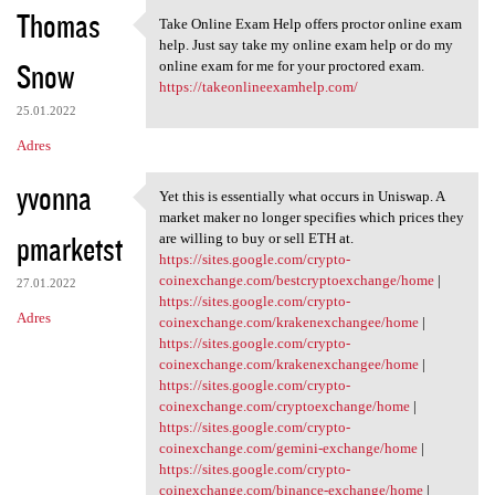
Thomas
Take Online Exam Help offers proctor online exam
Take Online Exam Help offers
help. Just say take my online exam help or do my
Snow
online exam for me for your proctored exam.
https://takeonlineexamhelp.com/
25.01.2022
Adres
yvonna
Yet this is essentially what occurs in Uniswap. A
Yet this is essentially what
market maker no longer specifies which prices they
pmarketst
are willing to buy or sell ETH at.
https://sites.google.com/crypto-
coinexchange.com/bestcryptoexchange/home
|
27.01.2022
https://sites.google.com/crypto-
Adres
coinexchange.com/krakenexchangee/home
|
https://sites.google.com/crypto-
coinexchange.com/krakenexchangee/home
|
https://sites.google.com/crypto-
coinexchange.com/cryptoexchange/home
|
https://sites.google.com/crypto-
coinexchange.com/gemini-exchange/home
|
https://sites.google.com/crypto-
coinexchange.com/binance-exchange/home
|