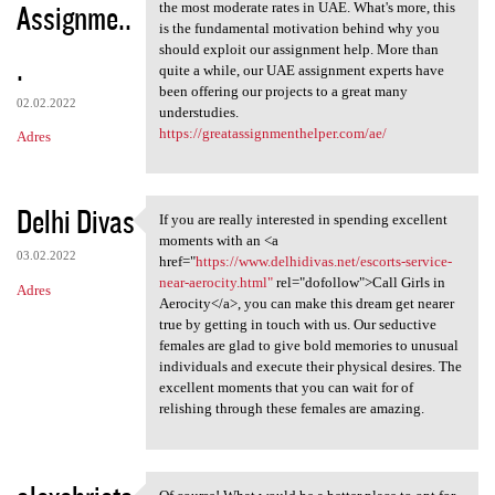
Assignme..
the most moderate rates in UAE. What's more, this
is the fundamental motivation behind why you
should exploit our assignment help. More than
.
quite a while, our UAE assignment experts have
been offering our projects to a great many
02.02.2022
understudies.
https://greatassignmenthelper.com/ae/
Adres
Delhi Divas
If you are really interested in spending excellent
If you are really interested
moments with an <a
03.02.2022
href="
https://www.delhidivas.net/escorts-service-
near-aerocity.html"
rel="dofollow">Call Girls in
Adres
Aerocity</a>, you can make this dream get nearer
true by getting in touch with us. Our seductive
females are glad to give bold memories to unusual
individuals and execute their physical desires. The
excellent moments that you can wait for of
relishing through these females are amazing.