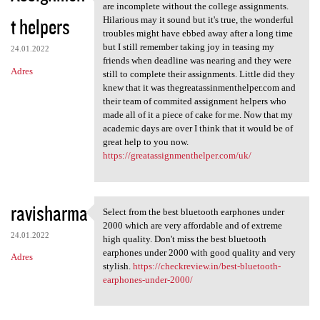
A great year and great
are incomplete without the college assignments.
t helpers
Hilarious may it sound but it's true, the wonderful
troubles might have ebbed away after a long time
but I still remember taking joy in teasing my
24.01.2022
friends when deadline was nearing and they were
Adres
still to complete their assignments. Little did they
knew that it was thegreatassinmenthelper.com and
their team of commited assignment helpers who
made all of it a piece of cake for me. Now that my
academic days are over I think that it would be of
great help to you now.
https://greatassignmenthelper.com/uk/
ravisharma
Select from the best bluetooth earphones under
Select from the best
2000 which are very affordable and of extreme
24.01.2022
high quality. Don't miss the best bluetooth
earphones under 2000 with good quality and very
Adres
stylish.
https://checkreview.in/best-bluetooth-
earphones-under-2000/