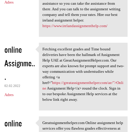
Adres
assistance so you can take the assistance from
there. And you can talk to the assignment writing
company and tell them your rates. Hire our best
ireland assignment helper.
https://www.irelandassignmenthelp.com/
online
Fetching excellent grades and Time bound
Fetching excellent grades and
deliveries have been the hallmark of Assignment
Assignme..
Help UAE at GreatAssignmentHelper.com. Our
experts are also known for prompt support and two-
way communication with understudies while
.
offering <a
href="
https://greatassignmenthelper.com/ae/">Onli
02.02.2022
ne
Assignment Help</a> round the clock. Sign in
to our bespoke Assignment Help services at the
Adres
below link right away.
online
Greatssignmenthelper.com Online assignment help
Greatssignmenthelper.com
services offer you flawless grades effectiveness at