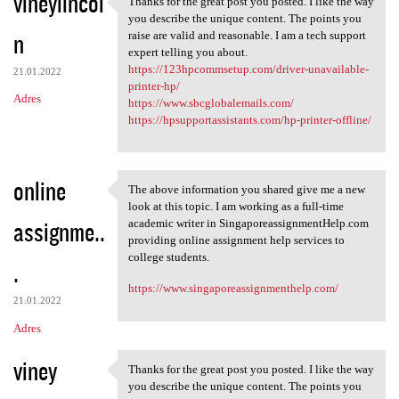
vineylincol
Thanks for the great post you posted. I like the way
Thanks for the great post you
o
you describe the unique content. The points you
n
m
raise are valid and reasonable. I am a tech support
expert telling you about.
e
https://123hpcommsetup.com/driver-unavailable-
21.01.2022
n
printer-hp/
Adres
https://www.sbcglobalemails.com/
t
https://hpsupportassistants.com/hp-printer-offline/
a
r
online
z
The above information you shared give me a new
The above information you
look at this topic. I am working as a full-time
e
assignme..
academic writer in SingaporeassignmentHelp.com
providing online assignment help services to
college students.
.
https://www.singaporeassignmenthelp.com/
21.01.2022
Adres
viney
Thanks for the great post you posted. I like the way
Thanks for the great post you
you describe the unique content. The points you