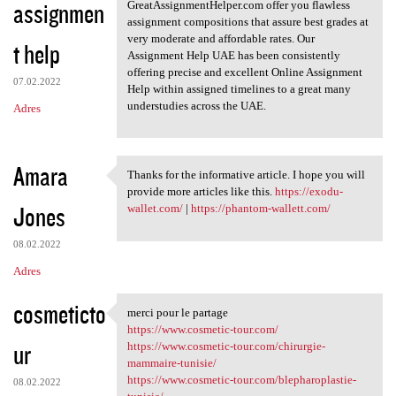
assignmen
GreatAssignmentHelper.com offer you flawless
assignment compositions that assure best grades at
very moderate and affordable rates. Our
t help
Assignment Help UAE has been consistently
offering precise and excellent Online Assignment
07.02.2022
Help within assigned timelines to a great many
understudies across the UAE.
Adres
Amara
Thanks for the informative article. I hope you will
Thanks for the informative
provide more articles like this.
https://exodu-
Jones
wallet.com/
|
https://phantom-wallett.com/
08.02.2022
Adres
cosmeticto
merci pour le partage
merci pour le partage
https://www.cosmetic-tour.com/
ur
https://www.cosmetic-tour.com/chirurgie-
mammaire-tunisie/
https://www.cosmetic-tour.com/blepharoplastie-
08.02.2022