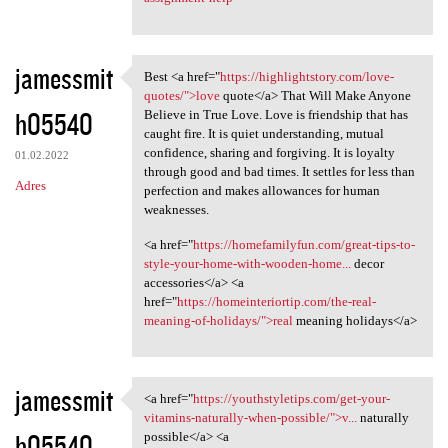
jamessmit
Best <a href="
https://highlightstory.com/love-
Best <a href="https:/
quotes/">love
quote</a> That Will Make Anyone
h05540
Believe in True Love. Love is friendship that has
caught fire. It is quiet understanding, mutual
confidence, sharing and forgiving. It is loyalty
01.02.2022
through good and bad times. It settles for less than
Adres
perfection and makes allowances for human
weaknesses.
<a href="
https://homefamilyfun.com/great-tips-to-
style-your-home-with-wooden-home...
decor
accessories</a> <a
href="
https://homeinteriortip.com/the-real-
meaning-of-holidays/">real
meaning holidays</a>
jamessmit
<a href="
https://youthstyletips.com/get-your-
<a href="https:/
vitamins-naturally-when-possible/">v...
naturally
h05540
possible</a> <a