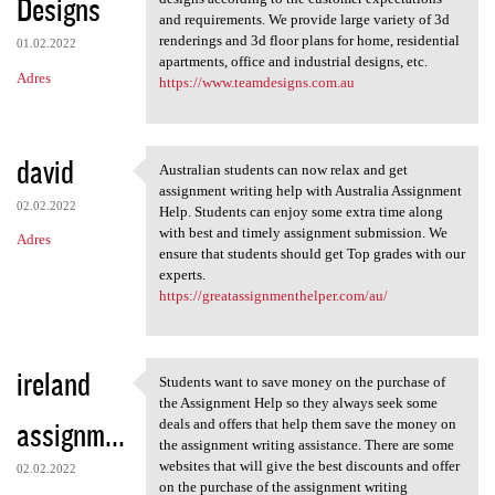
Designs
and requirements. We provide large variety of 3d
renderings and 3d floor plans for home, residential
01.02.2022
apartments, office and industrial designs, etc.
Adres
https://www.teamdesigns.com.au
david
Australian students can now relax and get
Australian students can now
assignment writing help with Australia Assignment
02.02.2022
Help. Students can enjoy some extra time along
with best and timely assignment submission. We
Adres
ensure that students should get Top grades with our
experts.
https://greatassignmenthelper.com/au/
ireland
Students want to save money on the purchase of
Students want to save money
the Assignment Help so they always seek some
assignm...
deals and offers that help them save the money on
the assignment writing assistance. There are some
websites that will give the best discounts and offer
02.02.2022
on the purchase of the assignment writing