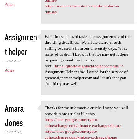
tunisie/
Adres
https://www.cosmetic-tour.com/rhinoplastie-
tunisie/
Assignmen
Hard times and hard tasks, the assignments, and the
Hard times and hard tasks,
throttling deadliness. We all are aware of such
t helper
stifling occasions from our university days. What
many of us didn’t know is that we may get it done
by paying a small fee to an <a
09.02.2022
href="
https://greatassignmenthelper.com/uk/">
Adres
Assignment Helper </a>. I opted for the service of
greatassignementhelper.com and I think that you
should try it as well.
Amara
Thanks for the informative article. I hope you will
Thanks for the informative
provide more articles like this.
Jones
https://sites.google.com/crypto-
coinexchange.com/binance-exchangee/home
|
https://sites.google.com/crypto-
09.02.2022
coinexchange.com/kraken-exchange/home