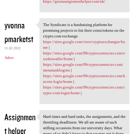
https://greatassignmenthelper.com/uk/
yvonna
The Syndicate is a fundraising platform for
The Syndicate is a
promising projects to list their coins/tokens on the
pmarketst
crypto.com exchange.
https://sites.google.com/view/cryptoexchangee/ho
me
|
11.02.2022
https://sites.google.com/99cryptocurrencies.com/e
Adres
xoduswallet/home
|
https://sites.google.com/99cryptocurrencies.com/
metamaskloginn
|
https://sites.google.com/99cryptocurrencies.com/k
ucoin-login/home
|
https://sites.google.com/99cryptocurrencies.com/c
rypto-com-login/home
|
Assignmen
Hard times and hard tasks, the assignments, and the
Hard times and hard tasks,
throttling deadliness. We all are aware of such
t helper
stifling occasions from our university days. What
many of us didn’t know is that we may get it done