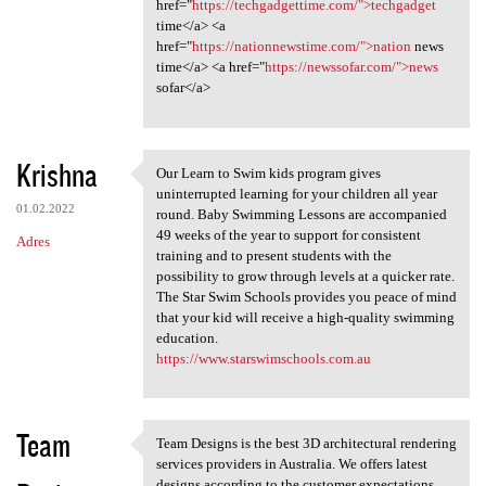
href="
https://techgadgettime.com/">techgadget
time</a> <a
href="
https://nationnewstime.com/">nation
news
time</a> <a href="
https://newssofar.com/">news
sofar</a>
Krishna
Our Learn to Swim kids program gives
Our Learn to Swim kids
uninterrupted learning for your children all year
01.02.2022
round. Baby Swimming Lessons are accompanied
49 weeks of the year to support for consistent
Adres
training and to present students with the
possibility to grow through levels at a quicker rate.
The Star Swim Schools provides you peace of mind
that your kid will receive a high-quality swimming
education.
https://www.starswimschools.com.au
Team
Team Designs is the best 3D architectural rendering
Team Designs is the best 3D
services providers in Australia. We offers latest
designs according to the customer expectations