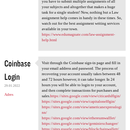
you have to submit multiple assignments of all
your subjects and altogether that makes a huge
task for a single student! Now, nothing but a Law
assignment help comes in handy in these times. So,
watch out for the best assignment writing services
available in your town.
https://www.edumagnate.com/law-assignment-
help.html
Coinbase
Visit through the Coinbase sign-in page and fill in
Visit through the Coinbase
your email address and password. The process of
Login
recovering your account usually takes between 48
and 72 hours however, it can take longer. In 24
hours you will be able to login to your account,
29.01.2022
and then complete transactions for purchases and
Adres
sales.
https://sites.google.com/view/citicardsl0gin/
https://sites.google.com/view/capitalonel0gin/
https://sites.google.com/view/americanexpresslogi
nn/
https://sites.google.com/view/ethereumwalllet/
https://sites.google.com/view/geminiexchangee/
https://sites.google.com/view/blockchainwallett/