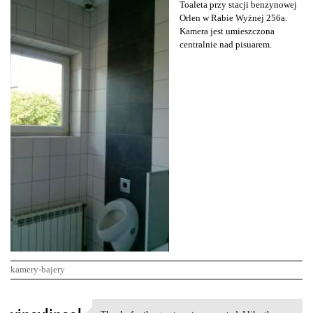
Toaleta przy stacji benzynowej
Orlen w Rabie Wyżnej 256a.
Kamera jest umieszczona
centralnie nad pisuarem.
kamery-bajery
K