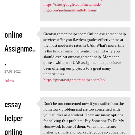
https://sites.google.com/metamask-
logi.com/metamaskwallett/home
|
online
Greatssignmenthelper.com Online assignment help
Greatssignmenthelper.com
services offer you flawless grades effectiveness at
Assignme..
the most moderate rates in UAE. What's more, this
is the fundamental motivation behind why you
should exploit our assignment help. More than
.
quite a while, our UAE assignment experts have
been offering our projects to a great many
27.01.2022
understudies.
https://greatassignmenthelper.com/ae/
Adres
essay
Don't be too concerned now if you suffer from the
Don't be too concerned now if
homework problem and are too concerned with
helper
your studies as a student. There are many options
for solving this problem; Pay Someone To Do My
Homework is one of them. When the Internet
online
makes it simple and workable, you're so concerned