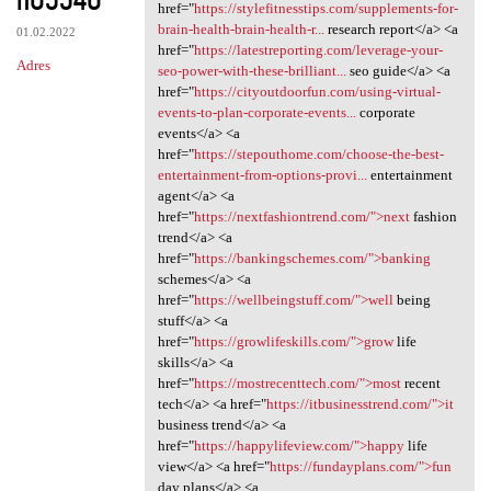
href="
https://stylefitnesstips.com/supplements-for-
brain-health-brain-health-r...
research report</a> <a
01.02.2022
href="
https://latestreporting.com/leverage-your-
Adres
seo-power-with-these-brilliant...
seo guide</a> <a
href="
https://cityoutdoorfun.com/using-virtual-
events-to-plan-corporate-events...
corporate
events</a> <a
href="
https://stepouthome.com/choose-the-best-
entertainment-from-options-provi...
entertainment
agent</a> <a
href="
https://nextfashiontrend.com/">next
fashion
trend</a> <a
href="
https://bankingschemes.com/">banking
schemes</a> <a
href="
https://wellbeingstuff.com/">well
being
stuff</a> <a
href="
https://growlifeskills.com/">grow
life
skills</a> <a
href="
https://mostrecenttech.com/">most
recent
tech</a> <a href="
https://itbusinesstrend.com/">it
business trend</a> <a
href="
https://happylifeview.com/">happy
life
view</a> <a href="
https://fundayplans.com/">fun
day plans</a> <a