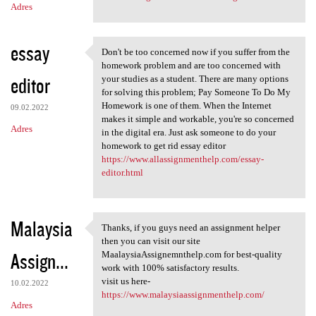
Adres
essay
Don't be too concerned now if you suffer from the
Don't be too concerned now if
homework problem and are too concerned with
editor
your studies as a student. There are many options
for solving this problem; Pay Someone To Do My
Homework is one of them. When the Internet
09.02.2022
makes it simple and workable, you're so concerned
Adres
in the digital era. Just ask someone to do your
homework to get rid essay editor
https://www.allassignmenthelp.com/essay-
editor.html
Malaysia
Thanks, if you guys need an assignment helper
Thanks, if you guys need an
then you can visit our site
Assign...
MaalaysiaAssignemnthelp.com for best-quality
work with 100% satisfactory results.
visit us here-
10.02.2022
https://www.malaysiaassignmenthelp.com/
Adres