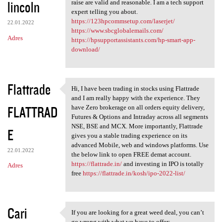
lincoln
raise are valid and reasonable. I am a tech support
expert telling you about.
https://123hpcommsetup.com/laserjet/
22.01.2022
https://www.sbcglobalemails.com/
Adres
https://hpsupportassistants.com/hp-smart-app-
download/
Flattrade
Hi, I have been trading in stocks using Flattrade
Hi, I have been trading in
and I am really happy with the experience. They
FLATTRAD
have Zero brokerage on all orders equity delivery,
Futures & Options and Intraday across all segments
NSE, BSE and MCX. More importantly, Flattrade
E
gives you a stable trading experience on its
advanced Mobile, web and windows platforms. Use
22.01.2022
the below link to open FREE demat account.
https://flattrade.in/
and investing in IPO is totally
Adres
free
https://flattrade.in/kosh/ipo-2022-list/
Cari
If you are looking for a great weed deal, you can’t
If you are looking for a
go wrong with what we have to offer: