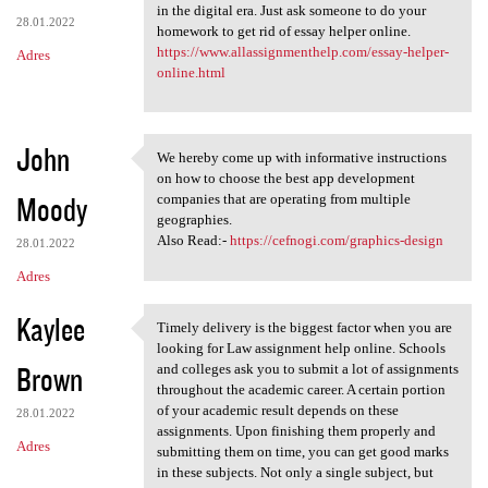
in the digital era. Just ask someone to do your
28.01.2022
homework to get rid of essay helper online.
https://www.allassignmenthelp.com/essay-helper-
Adres
online.html
John
We hereby come up with informative instructions
We hereby come up with
on how to choose the best app development
Moody
companies that are operating from multiple
geographies.
Also Read:-
https://cefnogi.com/graphics-design
28.01.2022
Adres
Kaylee
Timely delivery is the biggest factor when you are
Timely delivery is the
looking for Law assignment help online. Schools
Brown
and colleges ask you to submit a lot of assignments
throughout the academic career. A certain portion
of your academic result depends on these
28.01.2022
assignments. Upon finishing them properly and
Adres
submitting them on time, you can get good marks
in these subjects. Not only a single subject, but