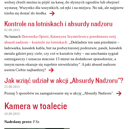
wolnej chwili można tu pójść na kawę, do słynnych ogrodów lub obejrzeć
wystawę. Wszystko dla wszystkich, od ręki i na miejscu. No tak, ale najpierw
trzeba się dostać do środka.
Kontrole na lotniskach i absurdy nadzoru
01.09.2015
Na łamach
Dziennika Opinii, Katarzyna Szymielewicz przedstawia swój
absurd nadzoru – kontrole na lotniskach
: „Dokładnie ten sam przedmiot –
ładowarka, kawałek kabla, but na podwyższonej podeszwie, pasek, kawałek
metalu gdzieś przy ciele, czy coś w kształcie tuby – raz uruchamia sygnał
ostrzegawczy i oznacza stracone 15 minut na dodatkowe sprawdzenie, a
innym razem okazuje się zupełnie niewidzialny”. A jaki absurd nadzoru
uwiera Ciebie najbardziej?
Jak wziąć udział w akcji „Absurdy Nadzoru"?
25.08.2015
Poznaj 5 sposobów na zaangażowanie się w akcję „Absurdy Nadzoru".
Kamera w toalecie
10.09.2015
Nadesłany przez:
F.Sz