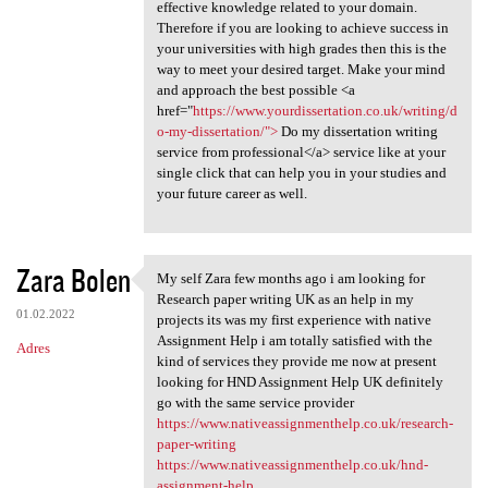
effective knowledge related to your domain.
Therefore if you are looking to achieve success in
your universities with high grades then this is the
way to meet your desired target. Make your mind
and approach the best possible <a
href="
https://www.yourdissertation.co.uk/writing/d
o-my-dissertation/">
Do my dissertation writing
service from professional</a> service like at your
single click that can help you in your studies and
your future career as well.
Zara Bolen
My self Zara few months ago i am looking for
My self Zara few months ago i
Research paper writing UK as an help in my
01.02.2022
projects its was my first experience with native
Assignment Help i am totally satisfied with the
Adres
kind of services they provide me now at present
looking for HND Assignment Help UK definitely
go with the same service provider
https://www.nativeassignmenthelp.co.uk/research-
paper-writing
https://www.nativeassignmenthelp.co.uk/hnd-
assignment-help