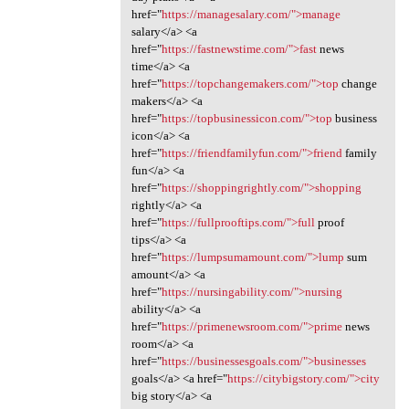
href="
https://managesalary.com/">manage
salary</a> <a
href="
https://fastnewstime.com/">fast
news
time</a> <a
href="
https://topchangemakers.com/">top
change
makers</a> <a
href="
https://topbusinessicon.com/">top
business
icon</a> <a
href="
https://friendfamilyfun.com/">friend
family
fun</a> <a
href="
https://shoppingrightly.com/">shopping
rightly</a> <a
href="
https://fullprooftips.com/">full
proof
tips</a> <a
href="
https://lumpsumamount.com/">lump
sum
amount</a> <a
href="
https://nursingability.com/">nursing
ability</a> <a
href="
https://primenewsroom.com/">prime
news
room</a> <a
href="
https://businessesgoals.com/">businesses
goals</a> <a href="
https://citybigstory.com/">city
big story</a> <a