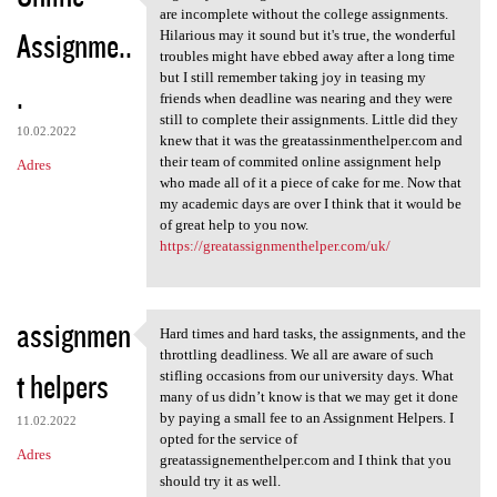
A great year and great
are incomplete without the college assignments.
Assignme..
Hilarious may it sound but it's true, the wonderful
troubles might have ebbed away after a long time
but I still remember taking joy in teasing my
.
friends when deadline was nearing and they were
still to complete their assignments. Little did they
10.02.2022
knew that it was the greatassinmenthelper.com and
their team of commited online assignment help
Adres
who made all of it a piece of cake for me. Now that
my academic days are over I think that it would be
of great help to you now.
https://greatassignmenthelper.com/uk/
assignmen
Hard times and hard tasks, the assignments, and the
Hard times and hard tasks,
throttling deadliness. We all are aware of such
t helpers
stifling occasions from our university days. What
many of us didn’t know is that we may get it done
by paying a small fee to an Assignment Helpers. I
11.02.2022
opted for the service of
Adres
greatassignementhelper.com and I think that you
should try it as well.