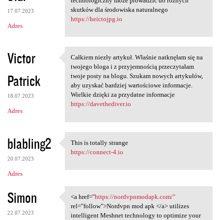
technologiczny może prowadzić do różnych
skutków dla środowiska naturalnego
17.07.2023
https://heictojpg.io
Adres
Victor
Całkiem niezły artykuł. Właśnie natknęłam się na
Całkiem niezły artykuł.
twojego bloga i z przyjemnością przeczytałam
Patrick
twoje posty na blogu. Szukam nowych artykułów,
aby uzyskać bardziej wartościowe informacje.
Wielkie dzięki za przydatne informacje
18.07.2023
https://davethediver.io
Adres
blabling2
This is totally strange
This is totally strange
https://connect-4.io
20.07.2023
Adres
Simon
<a href="
https://nordvpnmodapk.com/"
<a href="https:/
rel="follow">Nordvpn mod apk </a> utilizes
22.07.2023
intelligent Meshnet technology to optimize your