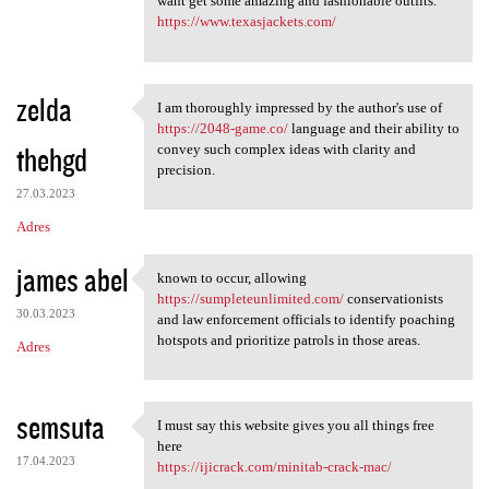
want get some amazing and fashionable outfits.
https://www.texasjackets.com/
zelda
I am thoroughly impressed by the author's use of
I am thoroughly impressed by
https://2048-game.co/
language and their ability to
thehgd
convey such complex ideas with clarity and
precision.
27.03.2023
Adres
james abel
known to occur, allowing
known to occur, allowing
https://sumpleteunlimited.com/
conservationists
30.03.2023
and law enforcement officials to identify poaching
hotspots and prioritize patrols in those areas.
Adres
semsuta
I must say this website gives you all things free
I must say this website gives
here
17.04.2023
https://ijicrack.com/minitab-crack-mac/