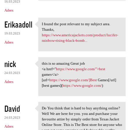
16.03.2023
Adres
Erikaadoll
I found the post relevant to my subject area.
I found the post relevant to
Thanks,
19.03.2023
https://www.americajackets.com/product/lucifer-
rainbow-rising-black-bomb...
Adres
nick
this is so amazing Great job
this is so amazing Great job
<a href="
https://www.google.com/">best
24.03.2023
games</a>
[url=
https://www.google.com/]Best
Games[/url]
Adres
[best games](
https://www.google.com/
)
David
Do You think that is hard to buy anything online?
Do You think that is hard to
Well We are here for you. you and purchase your
24.03.2023
favourite attire by simply order from Texas Jacket
Online Store. This is The Best store for anyone who
Adres