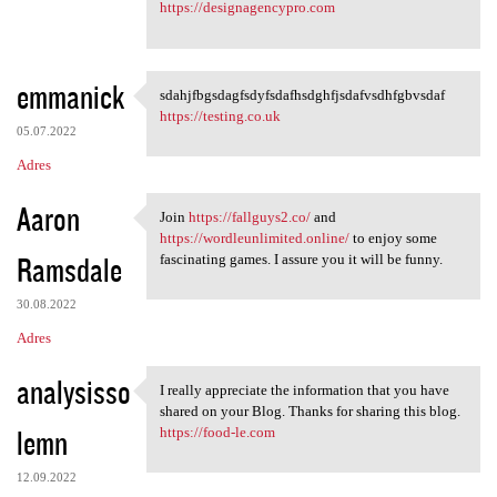
https://designagencypro.com
emmanick
sdahjfbgsdagfsdyfsdafhsdghfjsdafvsdhfgbvsdaf
sdahjfbgsdagfsdyfsdafhsdghfjs
https://testing.co.uk
05.07.2022
Adres
Aaron
Join
https://fallguys2.co/
and
Join https://fallguys2.co/
https://wordleunlimited.online/
to enjoy some
Ramsdale
fascinating games. I assure you it will be funny.
30.08.2022
Adres
analysisso
I really appreciate the information that you have
I really appreciate the
shared on your Blog. Thanks for sharing this blog.
lemn
https://food-le.com
12.09.2022