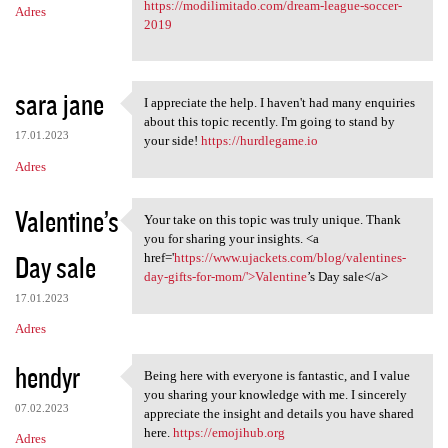
https://modilimitado.com/dream-league-soccer-
Adres
2019
sara jane
I appreciate the help. I haven't had many enquiries
I appreciate the help. I
about this topic recently. I'm going to stand by
17.01.2023
your side!
https://hurdlegame.io
Adres
Valentine’s
Your take on this topic was truly unique. Thank
Your take on this topic was
you for sharing your insights. <a
Day sale
href='
https://www.ujackets.com/blog/valentines-
day-gifts-for-mom/'>Valentine
’s Day sale</a>
17.01.2023
Adres
hendyr
Being here with everyone is fantastic, and I value
Being here with everyone is
you sharing your knowledge with me. I sincerely
07.02.2023
appreciate the insight and details you have shared
here.
https://emojihub.org
Adres