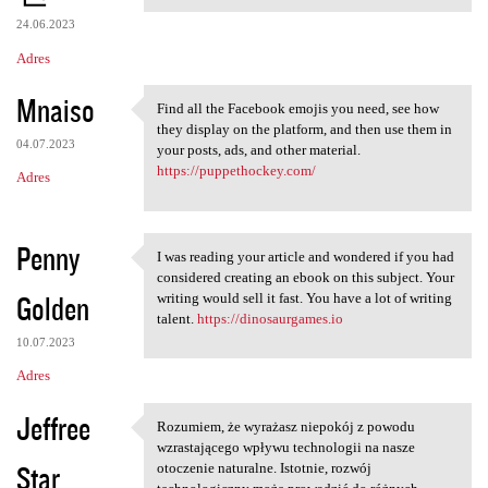
24.06.2023
Adres
Mnaiso
Find all the Facebook emojis you need, see how
Find all the Facebook emojis
they display on the platform, and then use them in
04.07.2023
your posts, ads, and other material.
https://puppethockey.com/
Adres
Penny
I was reading your article and wondered if you had
I was reading your article
considered creating an ebook on this subject. Your
Golden
writing would sell it fast. You have a lot of writing
talent.
https://dinosaurgames.io
10.07.2023
Adres
Jeffree
Rozumiem, że wyrażasz niepokój z powodu
Rozumiem, że wyrażasz
wzrastającego wpływu technologii na nasze
Star
otoczenie naturalne. Istotnie, rozwój