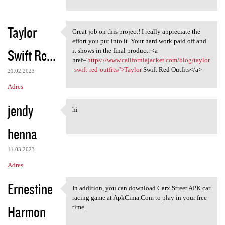
Taylor
Great job on this project! I really appreciate the
Great job on this project! I
effort you put into it. Your hard work paid off and
Swift Re...
it shows in the final product. <a
href='
https://www.californiajacket.com/blog/taylor
-swift-red-outfits/'>Taylor
Swift Red Outfits</a>
21.02.2023
Adres
jendy
hi
hi
henna
11.03.2023
Adres
Ernestine
In addition, you can download Carx Street APK car
In addition, you can download
racing game at ApkCima.Com to play in your free
Harmon
time.