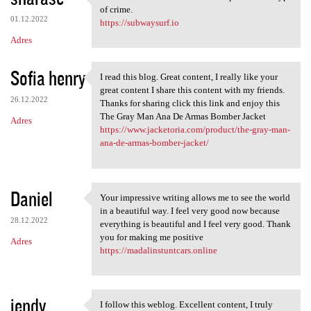
I think we need more
of crime.
01.12.2022
https://subwaysurf.io
Adres
Sofia henry
I read this blog. Great content, I really like your
I read this blog. Great
great content I share this content with my friends.
26.12.2022
Thanks for sharing click this link and enjoy this
The Gray Man Ana De Armas Bomber Jacket
Adres
https://www.jacketoria.com/product/the-gray-man-
ana-de-armas-bomber-jacket/
Daniel
Your impressive writing allows me to see the world
Your impressive writing
in a beautiful way. I feel very good now because
28.12.2022
everything is beautiful and I feel very good. Thank
you for making me positive
Adres
https://madalinstuntcars.online
jendy
I follow this weblog. Excellent content, I truly