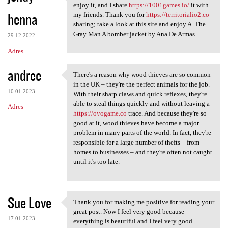
I follow this weblog.
enjoy it, and I share
https://1001games.io/
it with
henna
my friends. Thank you for
https://territorialio2.co
sharing; take a look at this site and enjoy A. The
Gray Man A bomber jacket by Ana De Armas
29.12.2022
Adres
andree
There's a reason why wood thieves are so common
There's a reason why wood
in the UK – they're the perfect animals for the job.
10.01.2023
With their sharp claws and quick reflexes, they're
able to steal things quickly and without leaving a
Adres
https://ovogame.co
trace. And because they're so
good at it, wood thieves have become a major
problem in many parts of the world. In fact, they're
responsible for a large number of thefts – from
homes to businesses – and they're often not caught
until it's too late.
Sue Love
Thank you for making me positive for reading your
Thank you for making me
great post. Now I feel very good because
17.01.2023
everything is beautiful and I feel very good.