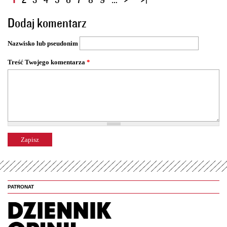
t
Dodaj komentarz
r
o
Nazwisko lub pseudonim
n
y
Treść Twojego komentarza
*
PATRONAT