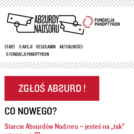
Przejdź
do
treści
START
O AKCJI
REGULAMIN
AKTUALNOŚCI
O FUNDACJI PANOPTYKON
CO NOWEGO?
Starcie Absurdów Nadzoru – jesteś na „tak”