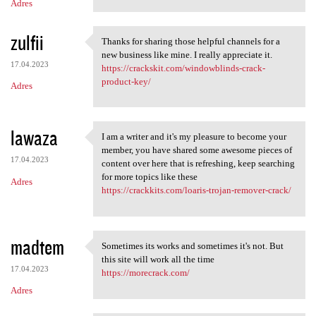
Adres
zulfii
Thanks for sharing those helpful channels for a
Thanks for sharing those
new business like mine. I really appreciate it.
17.04.2023
https://crackskit.com/windowblinds-crack-
product-key/
Adres
lawaza
I am a writer and it's my pleasure to become your
I am a writer and it's my
member, you have shared some awesome pieces of
17.04.2023
content over here that is refreshing, keep searching
for more topics like these
Adres
https://crackkits.com/loaris-trojan-remover-crack/
madtem
Sometimes its works and sometimes it's not. But
Sometimes its works and
this site will work all the time
17.04.2023
https://morecrack.com/
Adres