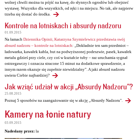
wolnej chwili można tu pójść na kawę, do słynnych ogrodów lub obejrzeć
wystawę. Wszystko dla wszystkich, od ręki i na miejscu. No tak, ale najpierw
trzeba się dostać do środka.
Kontrole na lotniskach i absurdy nadzoru
01.09.2015
Na łamach
Dziennika Opinii, Katarzyna Szymielewicz przedstawia swój
absurd nadzoru – kontrole na lotniskach
: „Dokładnie ten sam przedmiot –
ładowarka, kawałek kabla, but na podwyższonej podeszwie, pasek, kawałek
metalu gdzieś przy ciele, czy coś w kształcie tuby – raz uruchamia sygnał
ostrzegawczy i oznacza stracone 15 minut na dodatkowe sprawdzenie, a
innym razem okazuje się zupełnie niewidzialny”. A jaki absurd nadzoru
uwiera Ciebie najbardziej?
Jak wziąć udział w akcji „Absurdy Nadzoru"?
25.08.2015
Poznaj 5 sposobów na zaangażowanie się w akcję „Absurdy Nadzoru".
Kamery na łonie natury
03.09.2015
Nadesłany przez:
la