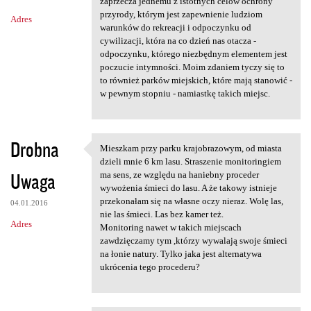
m
zaprzecza jednemu z istotnych celów ochrony
przyrody, którym jest zapewnienie ludziom
Adres
e
warunków do rekreacji i odpoczynku od
n
cywilizacji, która na co dzień nas otacza -
odpoczynku, którego niezbędnym elementem jest
t
poczucie intymności. Moim zdaniem tyczy się to
a
to również parków miejskich, które mają stanowić -
w pewnym stopniu - namiastkę takich miejsc.
r
z
e
Drobna
Mieszkam przy parku krajobrazowym, od miasta
Mieszkam przy parku
dzieli mnie 6 km lasu. Straszenie monitoringiem
Uwaga
ma sens, ze względu na haniebny proceder
wywożenia śmieci do lasu. A że takowy istnieje
przekonałam się na własne oczy nieraz. Wolę las,
04.01.2016
nie las śmieci. Las bez kamer też.
Adres
Monitoring nawet w takich miejscach
zawdzięczamy tym ,którzy wywalają swoje śmieci
na łonie natury. Tylko jaka jest alternatywa
ukrócenia tego procederu?