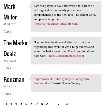
Mark
I am overjoyed to have discovered this piece of
I am overjoyed to have
writing, which has greatly pushed my
Miller
comprehension to the next level. Excellent work,
and please keep it up
https://drivingdirectionsroute.com
01.08.2023
Adres
The Market
"I appreciate the time and effort you put into
"I appreciate the time and
organizing this event. It was a huge success and
Dealz
everyone had a great time. Thank you for all your
hard work!"
https://themarketdealz.com
03.08.2023
Adres
Rouzman
https://www.aktifobesitysurgery.com/gastric-
https://www
sleeve-turkey/
Gastric Sleeve Turkey
08.08.2023
Adres
S
1
2
3
4
5
6
7
8
9
…