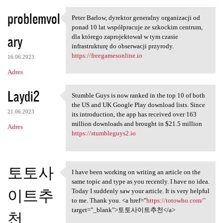
problemvol
Peter Barlow, dyrektor generalny organizacji od
Peter Barlow, dyrektor
ponad 10 lat współpracuje ze szkockim centrum,
ary
dla którego zaprojektował w tym czasie
infrastrukturę do obserwacji przyrody.
https://freegamesonline.io
16.06.2023
Adres
Laydi2
Stumble Guys is now ranked in the top 10 of both
Stumble Guys is now ranked in
the US and UK Google Play download lists. Since
21.06.2023
its introduction, the app has received over 163
million downloads and brought in $21.5 million
Adres
https://stumbleguys2.io
토토사
I have been working on writing an article on the
I have been working on
same topic and type as you recently. I have no idea.
이트추
Today I suddenly saw your article. It is very helpful
to me. Thank you. <a href="
https://totowho.com/"
target="_blank">토토사이트추천</a>
천