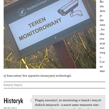
Bo
zło
dzie
je
dre
wna
, bo
obs
erw
acja
zwi
erzą
t…
Cor
az
mni
ej łona natury bez szponów inwazyjnej technologii.
kamery-bajery
K
Historyk
Pragnę zauważyć, że monitoring w lasach i innych
Pragnę zauważyć, że
o
dzikich miejscach - a nawet samo straszenie nim -
08.09.2015