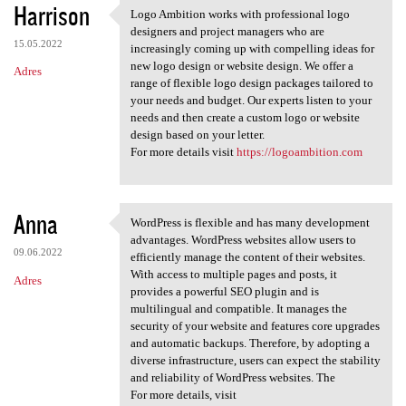
Harrison
Logo Ambition works with professional logo
Logo Ambition works with
designers and project managers who are
15.05.2022
increasingly coming up with compelling ideas for
new logo design or website design. We offer a
Adres
range of flexible logo design packages tailored to
your needs and budget. Our experts listen to your
needs and then create a custom logo or website
design based on your letter.
For more details visit
https://logoambition.com
Anna
WordPress is flexible and has many development
WordPress is flexible and has
advantages. WordPress websites allow users to
09.06.2022
efficiently manage the content of their websites.
With access to multiple pages and posts, it
Adres
provides a powerful SEO plugin and is
multilingual and compatible. It manages the
security of your website and features core upgrades
and automatic backups. Therefore, by adopting a
diverse infrastructure, users can expect the stability
and reliability of WordPress websites. The
For more details, visit