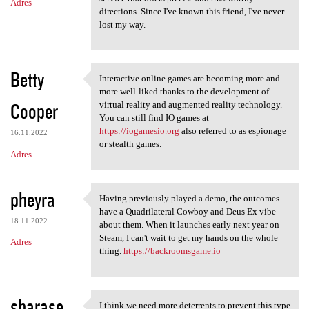
Adres
directions. Since I've known this friend, I've never
lost my way.
Betty
Interactive online games are becoming more and
Interactive online games are
more well-liked thanks to the development of
Cooper
virtual reality and augmented reality technology.
You can still find IO games at
https://iogamesio.org
also referred to as espionage
16.11.2022
or stealth games.
Adres
pheyra
Having previously played a demo, the outcomes
Having previously played a
have a Quadrilateral Cowboy and Deus Ex vibe
18.11.2022
about them. When it launches early next year on
Steam, I can't wait to get my hands on the whole
Adres
thing.
https://backroomsgame.io
sharase
I think we need more deterrents to prevent this type