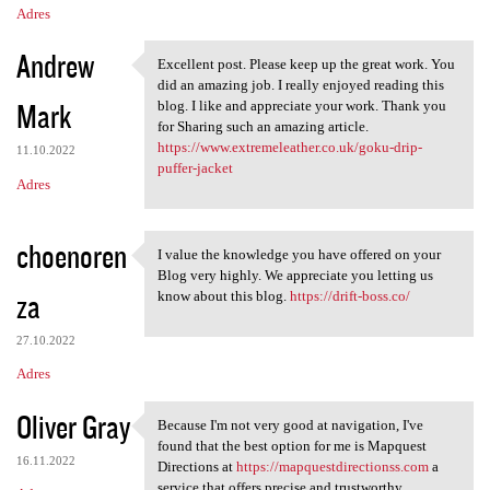
Adres
Andrew
Excellent post. Please keep up the great work. You
Excellent post. Please keep
did an amazing job. I really enjoyed reading this
Mark
blog. I like and appreciate your work. Thank you
for Sharing such an amazing article.
https://www.extremeleather.co.uk/goku-drip-
11.10.2022
puffer-jacket
Adres
choenoren
I value the knowledge you have offered on your
I value the knowledge you
Blog very highly. We appreciate you letting us
za
know about this blog.
https://drift-boss.co/
27.10.2022
Adres
Oliver Gray
Because I'm not very good at navigation, I've
Because I'm not very good at
found that the best option for me is Mapquest
16.11.2022
Directions at
https://mapquestdirectionss.com
a
service that offers precise and trustworthy