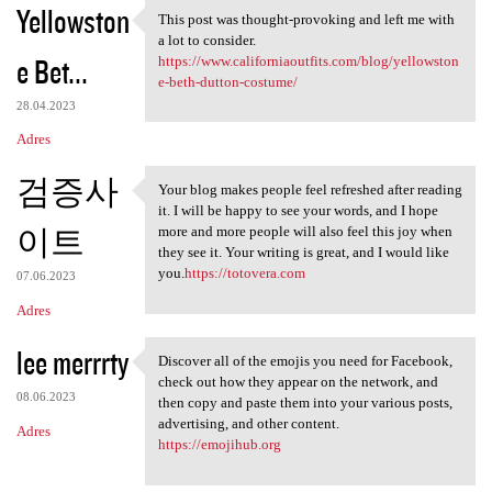
Yellowston
This post was thought-provoking and left me with
This post was thought
a lot to consider.
e Bet...
https://www.californiaoutfits.com/blog/yellowston
e-beth-dutton-costume/
28.04.2023
Adres
검증사
Your blog makes people feel refreshed after reading
Your blog makes people feel
it. I will be happy to see your words, and I hope
이트
more and more people will also feel this joy when
they see it. Your writing is great, and I would like
you.
https://totovera.com
07.06.2023
Adres
lee merrrty
Discover all of the emojis you need for Facebook,
Discover all of the emojis
check out how they appear on the network, and
08.06.2023
then copy and paste them into your various posts,
advertising, and other content.
Adres
https://emojihub.org