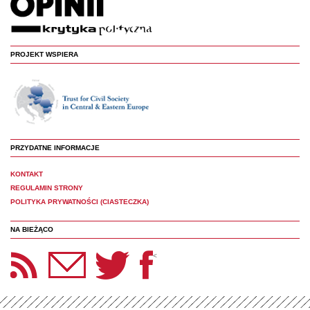
PROJEKT WSPIERA
PRZYDATNE INFORMACJE
KONTAKT
REGULAMIN STRONY
POLITYKA PRYWATNOŚCI (CIASTECZKA)
NA BIEŻĄCO
etter Panoptyka
Twitter
Facebook
<