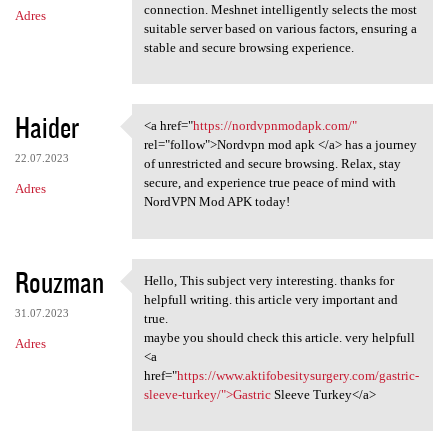
connection. Meshnet intelligently selects the most
Adres
suitable server based on various factors, ensuring a
stable and secure browsing experience.
Haider
<a href="
https://nordvpnmodapk.com/"
<a href="https:/
rel="follow">Nordvpn mod apk </a> has a journey
22.07.2023
of unrestricted and secure browsing. Relax, stay
secure, and experience true peace of mind with
Adres
NordVPN Mod APK today!
Rouzman
Hello, This subject very interesting. thanks for
Hello, This subject very
helpfull writing. this article very important and
31.07.2023
true.
maybe you should check this article. very helpfull
Adres
<a
href="
https://www.aktifobesitysurgery.com/gastric-
sleeve-turkey/">Gastric
Sleeve Turkey</a>