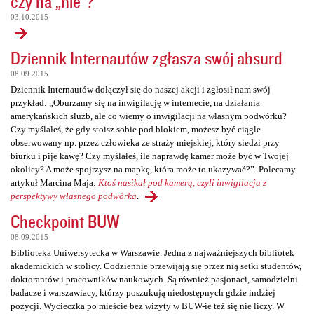
czy na „nie”?
03.10.2015
Dziennik Internautów zgłasza swój absurd
08.09.2015
Dziennik Internautów dołączył się do naszej akcji i zgłosił nam swój
przykład: „Oburzamy się na inwigilację w internecie, na działania
amerykańskich służb, ale co wiemy o inwigilacji na własnym podwórku?
Czy myślałeś, że gdy stoisz sobie pod blokiem, możesz być ciągle
obserwowany np. przez człowieka ze straży miejskiej, który siedzi przy
biurku i pije kawę? Czy myślałeś, ile naprawdę kamer może być w Twojej
okolicy? A może spojrzysz na mapkę, która może to ukazywać?”. Polecamy
artykuł Marcina Maja:
Ktoś nasikał pod kamerą, czyli inwigilacja z
perspektywy własnego podwórka
.
Checkpoint BUW
08.09.2015
Biblioteka Uniwersytecka w Warszawie. Jedna z najważniejszych bibliotek
akademickich w stolicy. Codziennie przewijają się przez nią setki studentów,
doktorantów i pracowników naukowych. Są również pasjonaci, samodzielni
badacze i warszawiacy, którzy poszukują niedostępnych gdzie indziej
pozycji. Wycieczka po mieście bez wizyty w BUW-ie też się nie liczy. W