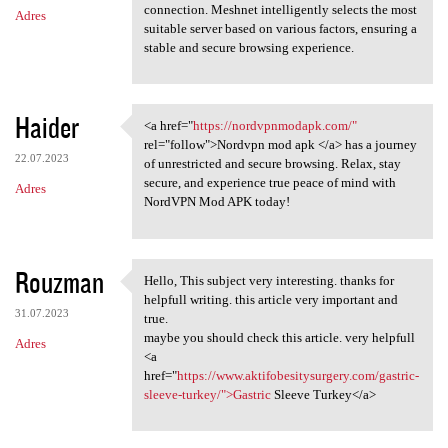
connection. Meshnet intelligently selects the most
Adres
suitable server based on various factors, ensuring a
stable and secure browsing experience.
Haider
<a href="
https://nordvpnmodapk.com/"
<a href="https:/
rel="follow">Nordvpn mod apk </a> has a journey
22.07.2023
of unrestricted and secure browsing. Relax, stay
secure, and experience true peace of mind with
Adres
NordVPN Mod APK today!
Rouzman
Hello, This subject very interesting. thanks for
Hello, This subject very
helpfull writing. this article very important and
31.07.2023
true.
maybe you should check this article. very helpfull
Adres
<a
href="
https://www.aktifobesitysurgery.com/gastric-
sleeve-turkey/">Gastric
Sleeve Turkey</a>