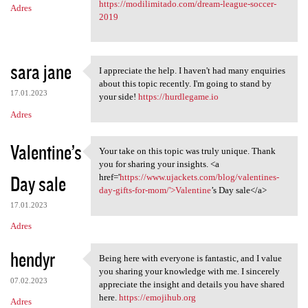
https://modilimitado.com/dream-league-soccer-
Adres
2019
sara jane
I appreciate the help. I haven't had many enquiries
I appreciate the help. I
about this topic recently. I'm going to stand by
17.01.2023
your side!
https://hurdlegame.io
Adres
Valentine’s
Your take on this topic was truly unique. Thank
Your take on this topic was
you for sharing your insights. <a
Day sale
href='
https://www.ujackets.com/blog/valentines-
day-gifts-for-mom/'>Valentine
’s Day sale</a>
17.01.2023
Adres
hendyr
Being here with everyone is fantastic, and I value
Being here with everyone is
you sharing your knowledge with me. I sincerely
07.02.2023
appreciate the insight and details you have shared
here.
https://emojihub.org
Adres