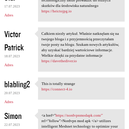
technologiczny może prowadzić do różnych
skutków dla środowiska naturalnego
17.07.2023
https://heictojpg.io
Adres
Victor
Całkiem niezły artykuł. Właśnie natknęłam się na
Całkiem niezły artykuł.
twojego bloga i z przyjemnością przeczytałam
Patrick
twoje posty na blogu. Szukam nowych artykułów,
aby uzyskać bardziej wartościowe informacje.
Wielkie dzięki za przydatne informacje
18.07.2023
https://davethediver.io
Adres
blabling2
This is totally strange
This is totally strange
https://connect-4.io
20.07.2023
Adres
Simon
<a href="
https://nordvpnmodapk.com/"
<a href="https:/
rel="follow">Nordvpn mod apk </a> utilizes
22.07.2023
intelligent Meshnet technology to optimize your