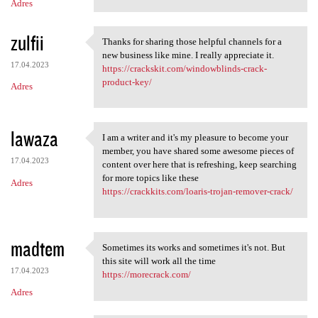
Adres
zulfii
Thanks for sharing those helpful channels for a
Thanks for sharing those
new business like mine. I really appreciate it.
17.04.2023
https://crackskit.com/windowblinds-crack-
product-key/
Adres
lawaza
I am a writer and it's my pleasure to become your
I am a writer and it's my
member, you have shared some awesome pieces of
17.04.2023
content over here that is refreshing, keep searching
for more topics like these
Adres
https://crackkits.com/loaris-trojan-remover-crack/
madtem
Sometimes its works and sometimes it's not. But
Sometimes its works and
this site will work all the time
17.04.2023
https://morecrack.com/
Adres