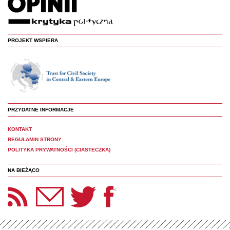
PROJEKT WSPIERA
PRZYDATNE INFORMACJE
KONTAKT
REGULAMIN STRONY
POLITYKA PRYWATNOŚCI (CIASTECZKA)
NA BIEŻĄCO
etter Panoptyka
Twitter
Facebook
<