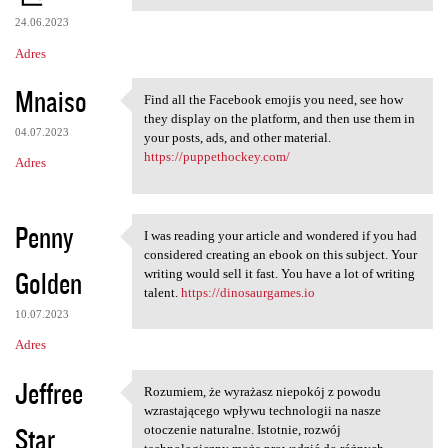
24.06.2023
Adres
Mnaiso
Find all the Facebook emojis you need, see how
Find all the Facebook emojis
they display on the platform, and then use them in
04.07.2023
your posts, ads, and other material.
https://puppethockey.com/
Adres
Penny
I was reading your article and wondered if you had
I was reading your article
considered creating an ebook on this subject. Your
Golden
writing would sell it fast. You have a lot of writing
talent.
https://dinosaurgames.io
10.07.2023
Adres
Jeffree
Rozumiem, że wyrażasz niepokój z powodu
Rozumiem, że wyrażasz
wzrastającego wpływu technologii na nasze
Star
otoczenie naturalne. Istotnie, rozwój