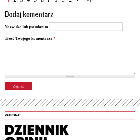
t
Dodaj komentarz
r
o
Nazwisko lub pseudonim
n
y
Treść Twojego komentarza
*
PATRONAT