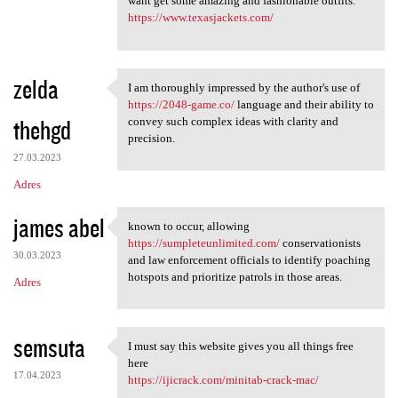
want get some amazing and fashionable outfits.
https://www.texasjackets.com/
zelda
I am thoroughly impressed by the author's use of
I am thoroughly impressed by
https://2048-game.co/
language and their ability to
thehgd
convey such complex ideas with clarity and
precision.
27.03.2023
Adres
james abel
known to occur, allowing
known to occur, allowing
https://sumpleteunlimited.com/
conservationists
30.03.2023
and law enforcement officials to identify poaching
hotspots and prioritize patrols in those areas.
Adres
semsuta
I must say this website gives you all things free
I must say this website gives
here
17.04.2023
https://ijicrack.com/minitab-crack-mac/