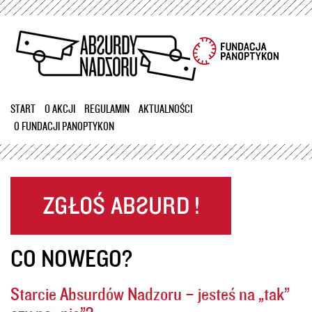
Przejdź
do
treści
START
O AKCJI
REGULAMIN
AKTUALNOŚCI
O FUNDACJI PANOPTYKON
CO NOWEGO?
Starcie Absurdów Nadzoru – jesteś na „tak”