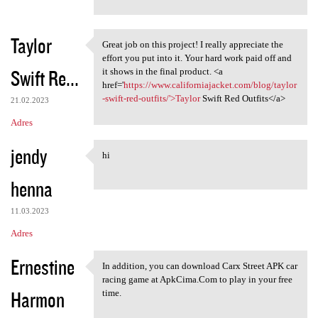
Taylor
Great job on this project! I really appreciate the
Great job on this project! I
effort you put into it. Your hard work paid off and
Swift Re...
it shows in the final product. <a
href='
https://www.californiajacket.com/blog/taylor
-swift-red-outfits/'>Taylor
Swift Red Outfits</a>
21.02.2023
Adres
jendy
hi
hi
henna
11.03.2023
Adres
Ernestine
In addition, you can download Carx Street APK car
In addition, you can download
racing game at ApkCima.Com to play in your free
Harmon
time.