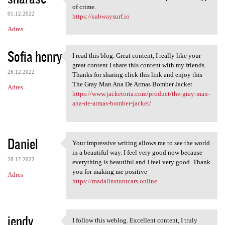
I think we need more
of crime.
01.12.2022
https://subwaysurf.io
Adres
Sofia henry
I read this blog. Great content, I really like your
I read this blog. Great
great content I share this content with my friends.
26.12.2022
Thanks for sharing click this link and enjoy this
The Gray Man Ana De Armas Bomber Jacket
Adres
https://www.jacketoria.com/product/the-gray-man-
ana-de-armas-bomber-jacket/
Daniel
Your impressive writing allows me to see the world
Your impressive writing
in a beautiful way. I feel very good now because
28.12.2022
everything is beautiful and I feel very good. Thank
you for making me positive
Adres
https://madalinstuntcars.online
jendy
I follow this weblog. Excellent content, I truly