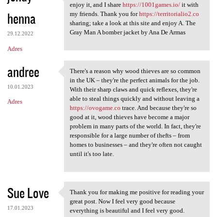
I follow this weblog.
enjoy it, and I share
https://1001games.io/
it with
henna
my friends. Thank you for
https://territorialio2.co
sharing; take a look at this site and enjoy A. The
Gray Man A bomber jacket by Ana De Armas
29.12.2022
Adres
andree
There's a reason why wood thieves are so common
There's a reason why wood
in the UK – they're the perfect animals for the job.
10.01.2023
With their sharp claws and quick reflexes, they're
able to steal things quickly and without leaving a
Adres
https://ovogame.co
trace. And because they're so
good at it, wood thieves have become a major
problem in many parts of the world. In fact, they're
responsible for a large number of thefts – from
homes to businesses – and they're often not caught
until it's too late.
Sue Love
Thank you for making me positive for reading your
Thank you for making me
great post. Now I feel very good because
17.01.2023
everything is beautiful and I feel very good.