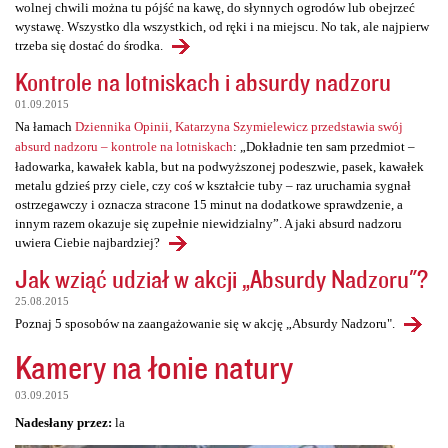
wolnej chwili można tu pójść na kawę, do słynnych ogrodów lub obejrzeć
wystawę. Wszystko dla wszystkich, od ręki i na miejscu. No tak, ale najpierw
trzeba się dostać do środka.
Kontrole na lotniskach i absurdy nadzoru
01.09.2015
Na łamach
Dziennika Opinii, Katarzyna Szymielewicz przedstawia swój
absurd nadzoru – kontrole na lotniskach
: „Dokładnie ten sam przedmiot –
ładowarka, kawałek kabla, but na podwyższonej podeszwie, pasek, kawałek
metalu gdzieś przy ciele, czy coś w kształcie tuby – raz uruchamia sygnał
ostrzegawczy i oznacza stracone 15 minut na dodatkowe sprawdzenie, a
innym razem okazuje się zupełnie niewidzialny”. A jaki absurd nadzoru
uwiera Ciebie najbardziej?
Jak wziąć udział w akcji „Absurdy Nadzoru"?
25.08.2015
Poznaj 5 sposobów na zaangażowanie się w akcję „Absurdy Nadzoru".
Kamery na łonie natury
03.09.2015
Nadesłany przez:
la