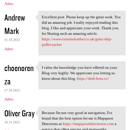
Adres
Andrew
Excellent post. Please keep up the great work. You
Excellent post. Please keep
did an amazing job. I really enjoyed reading this
Mark
blog. I like and appreciate your work. Thank you
for Sharing such an amazing article.
https://www.extremeleather.co.uk/goku-drip-
11.10.2022
puffer-jacket
Adres
choenoren
I value the knowledge you have offered on your
I value the knowledge you
Blog very highly. We appreciate you letting us
za
know about this blog.
https://drift-boss.co/
27.10.2022
Adres
Oliver Gray
Because I'm not very good at navigation, I've
Because I'm not very good at
found that the best option for me is Mapquest
16.11.2022
Directions at
https://mapquestdirectionss.com
a
service that offers precise and trustworthy