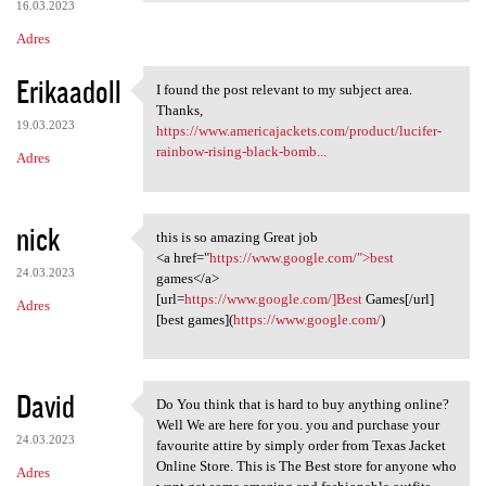
16.03.2023
Adres
Erikaadoll
I found the post relevant to my subject area.
I found the post relevant to
Thanks,
19.03.2023
https://www.americajackets.com/product/lucifer-
rainbow-rising-black-bomb...
Adres
nick
this is so amazing Great job
this is so amazing Great job
<a href="
https://www.google.com/">best
24.03.2023
games</a>
[url=
https://www.google.com/]Best
Games[/url]
Adres
[best games](
https://www.google.com/
)
David
Do You think that is hard to buy anything online?
Do You think that is hard to
Well We are here for you. you and purchase your
24.03.2023
favourite attire by simply order from Texas Jacket
Online Store. This is The Best store for anyone who
Adres