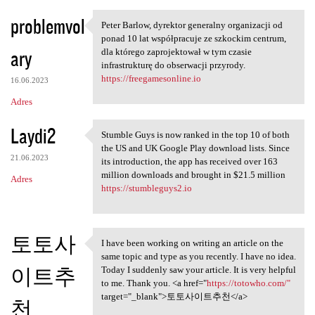
problemvol
Peter Barlow, dyrektor generalny organizacji od
Peter Barlow, dyrektor
ponad 10 lat współpracuje ze szkockim centrum,
ary
dla którego zaprojektował w tym czasie
infrastrukturę do obserwacji przyrody.
https://freegamesonline.io
16.06.2023
Adres
Laydi2
Stumble Guys is now ranked in the top 10 of both
Stumble Guys is now ranked in
the US and UK Google Play download lists. Since
21.06.2023
its introduction, the app has received over 163
million downloads and brought in $21.5 million
Adres
https://stumbleguys2.io
토토사
I have been working on writing an article on the
I have been working on
same topic and type as you recently. I have no idea.
이트추
Today I suddenly saw your article. It is very helpful
to me. Thank you. <a href="
https://totowho.com/"
target="_blank">토토사이트추천</a>
천