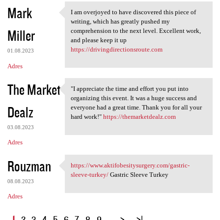
Mark
I am overjoyed to have discovered this piece of
I am overjoyed to have
writing, which has greatly pushed my
Miller
comprehension to the next level. Excellent work,
and please keep it up
https://drivingdirectionsroute.com
01.08.2023
Adres
The Market
"I appreciate the time and effort you put into
"I appreciate the time and
organizing this event. It was a huge success and
Dealz
everyone had a great time. Thank you for all your
hard work!"
https://themarketdealz.com
03.08.2023
Adres
Rouzman
https://www.aktifobesitysurgery.com/gastric-
https://www
sleeve-turkey/
Gastric Sleeve Turkey
08.08.2023
Adres
S
1
2
3
4
5
6
7
8
9
…