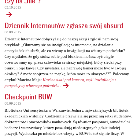
czy na „nie”?
03.10.2015
Dziennik Internautów zgłasza swój absurd
08.09.2015
Dziennik Internautów dołączył się do naszej akcji i zgłosił nam swój
przykład: „Oburzamy się na inwigilację w internecie, na działania
amerykańskich służb, ale co wiemy o inwigilacji na własnym podwórku?
Czy myślałeś, że gdy stoisz sobie pod blokiem, możesz być ciągle
obserwowany np. przez człowieka ze straży miejskiej, który siedzi przy
biurku i pije kawę? Czy myślałeś, ile naprawdę kamer może być w Twojej
okolicy? A może spojrzysz na mapkę, która może to ukazywać?”. Polecamy
artykuł Marcina Maja:
Ktoś nasikał pod kamerą, czyli inwigilacja z
perspektywy własnego podwórka
.
Checkpoint BUW
08.09.2015
Biblioteka Uniwersytecka w Warszawie. Jedna z najważniejszych bibliotek
akademickich w stolicy. Codziennie przewijają się przez nią setki studentów,
doktorantów i pracowników naukowych. Są również pasjonaci, samodzielni
badacze i warszawiacy, którzy poszukują niedostępnych gdzie indziej
pozycji. Wycieczka po mieście bez wizyty w BUW-ie też się nie liczy. W