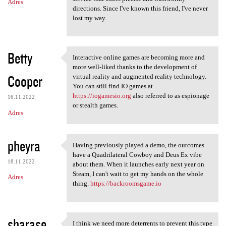
Adres
directions. Since I've known this friend, I've never
lost my way.
Betty
Interactive online games are becoming more and
Interactive online games are
more well-liked thanks to the development of
Cooper
virtual reality and augmented reality technology.
You can still find IO games at
https://iogamesio.org
also referred to as espionage
16.11.2022
or stealth games.
Adres
pheyra
Having previously played a demo, the outcomes
Having previously played a
have a Quadrilateral Cowboy and Deus Ex vibe
18.11.2022
about them. When it launches early next year on
Steam, I can't wait to get my hands on the whole
Adres
thing.
https://backroomsgame.io
sharase
I think we need more deterrents to prevent this type