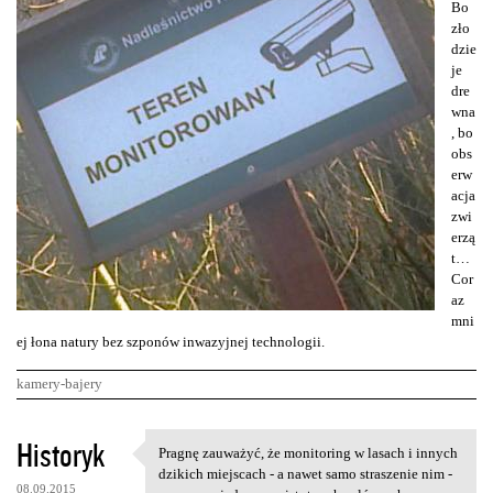
Bo
zło
dzie
je
dre
wna
, bo
obs
erw
acja
zwi
erzą
t…
Cor
az
mni
ej łona natury bez szponów inwazyjnej technologii.
kamery-bajery
K
Historyk
Pragnę zauważyć, że monitoring w lasach i innych
Pragnę zauważyć, że
o
dzikich miejscach - a nawet samo straszenie nim -
08.09.2015