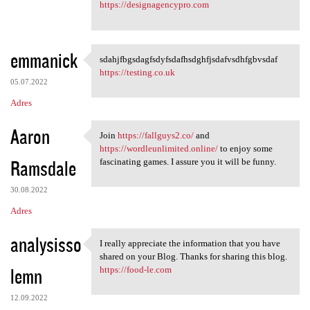
https://designagencypro.com
emmanick
sdahjfbgsdagfsdyfsdafhsdghfjsdafvsdhfgbvsdaf
sdahjfbgsdagfsdyfsdafhsdghfjs
https://testing.co.uk
05.07.2022
Adres
Aaron
Join
https://fallguys2.co/
and
Join https://fallguys2.co/
https://wordleunlimited.online/
to enjoy some
Ramsdale
fascinating games. I assure you it will be funny.
30.08.2022
Adres
analysisso
I really appreciate the information that you have
I really appreciate the
shared on your Blog. Thanks for sharing this blog.
lemn
https://food-le.com
12.09.2022