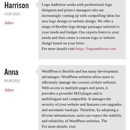
Harrison
Logo Ambition works with professional logo
Logo Ambition works with
designers and project managers who are
15.05.2022
increasingly coming up with compelling ideas for
new logo design or website design. We offer a
Adres
range of flexible logo design packages tailored to
your needs and budget. Our experts listen to your
needs and then create a custom logo or website
design based on your letter.
For more details visit
https://logoambition.com
Anna
WordPress is flexible and has many development
WordPress is flexible and has
advantages. WordPress websites allow users to
09.06.2022
efficiently manage the content of their websites.
With access to multiple pages and posts, it
Adres
provides a powerful SEO plugin and is
multilingual and compatible. It manages the
security of your website and features core upgrades
and automatic backups. Therefore, by adopting a
diverse infrastructure, users can expect the stability
and reliability of WordPress websites. The
For more details, visit