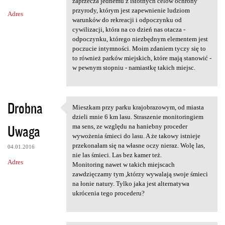
m
zaprzecza jednemu z istotnych celów ochrony
przyrody, którym jest zapewnienie ludziom
Adres
e
warunków do rekreacji i odpoczynku od
n
cywilizacji, która na co dzień nas otacza -
odpoczynku, którego niezbędnym elementem jest
t
poczucie intymności. Moim zdaniem tyczy się to
a
to również parków miejskich, które mają stanowić -
w pewnym stopniu - namiastkę takich miejsc.
r
z
e
Drobna
Mieszkam przy parku krajobrazowym, od miasta
Mieszkam przy parku
dzieli mnie 6 km lasu. Straszenie monitoringiem
Uwaga
ma sens, ze względu na haniebny proceder
wywożenia śmieci do lasu. A że takowy istnieje
przekonałam się na własne oczy nieraz. Wolę las,
04.01.2016
nie las śmieci. Las bez kamer też.
Adres
Monitoring nawet w takich miejscach
zawdzięczamy tym ,którzy wywalają swoje śmieci
na łonie natury. Tylko jaka jest alternatywa
ukrócenia tego procederu?