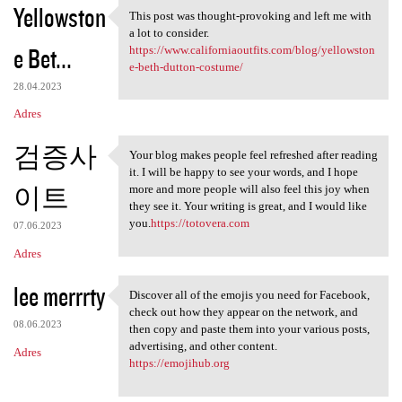
Yellowston
This post was thought-provoking and left me with
This post was thought
a lot to consider.
e Bet...
https://www.californiaoutfits.com/blog/yellowston
e-beth-dutton-costume/
28.04.2023
Adres
검증사
Your blog makes people feel refreshed after reading
Your blog makes people feel
it. I will be happy to see your words, and I hope
이트
more and more people will also feel this joy when
they see it. Your writing is great, and I would like
you.
https://totovera.com
07.06.2023
Adres
lee merrrty
Discover all of the emojis you need for Facebook,
Discover all of the emojis
check out how they appear on the network, and
08.06.2023
then copy and paste them into your various posts,
advertising, and other content.
Adres
https://emojihub.org