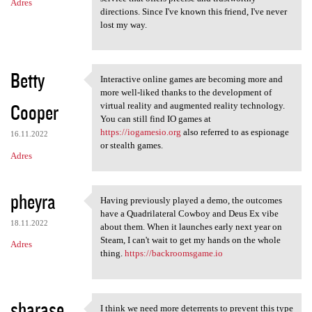
Adres
directions. Since I've known this friend, I've never
lost my way.
Betty
Interactive online games are becoming more and
Interactive online games are
more well-liked thanks to the development of
Cooper
virtual reality and augmented reality technology.
You can still find IO games at
https://iogamesio.org
also referred to as espionage
16.11.2022
or stealth games.
Adres
pheyra
Having previously played a demo, the outcomes
Having previously played a
have a Quadrilateral Cowboy and Deus Ex vibe
18.11.2022
about them. When it launches early next year on
Steam, I can't wait to get my hands on the whole
Adres
thing.
https://backroomsgame.io
sharase
I think we need more deterrents to prevent this type