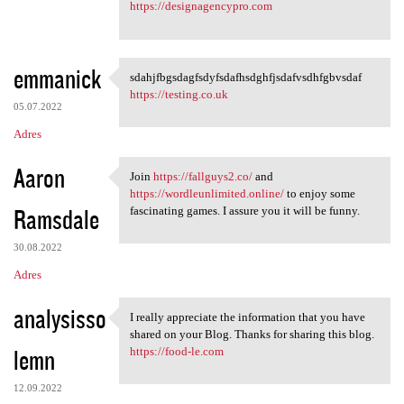
https://designagencypro.com
emmanick
sdahjfbgsdagfsdyfsdafhsdghfjsdafvsdhfgbvsdaf
sdahjfbgsdagfsdyfsdafhsdghfjs
https://testing.co.uk
05.07.2022
Adres
Aaron
Join
https://fallguys2.co/
and
Join https://fallguys2.co/
https://wordleunlimited.online/
to enjoy some
Ramsdale
fascinating games. I assure you it will be funny.
30.08.2022
Adres
analysisso
I really appreciate the information that you have
I really appreciate the
shared on your Blog. Thanks for sharing this blog.
lemn
https://food-le.com
12.09.2022