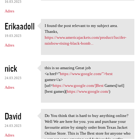
16.03.2023
Adres
Erikaadoll
I found the post relevant to my subject area.
I found the post relevant to
Thanks,
19.03.2023
https://www.americajackets.com/product/lucifer-
rainbow-rising-black-bomb...
Adres
nick
this is so amazing Great job
this is so amazing Great job
<a href="
https://www.google.com/">best
24.03.2023
games</a>
[url=
https://www.google.com/]Best
Games[/url]
Adres
[best games](
https://www.google.com/
)
David
Do You think that is hard to buy anything online?
Do You think that is hard to
Well We are here for you. you and purchase your
24.03.2023
favourite attire by simply order from Texas Jacket
Online Store. This is The Best store for anyone who
Adres