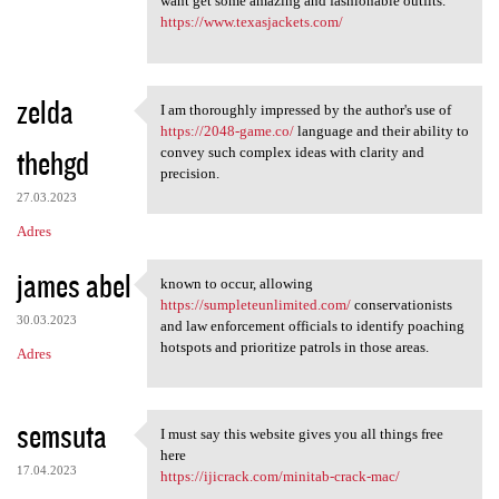
want get some amazing and fashionable outfits.
https://www.texasjackets.com/
zelda
I am thoroughly impressed by the author's use of
I am thoroughly impressed by
https://2048-game.co/
language and their ability to
thehgd
convey such complex ideas with clarity and
precision.
27.03.2023
Adres
james abel
known to occur, allowing
known to occur, allowing
https://sumpleteunlimited.com/
conservationists
30.03.2023
and law enforcement officials to identify poaching
hotspots and prioritize patrols in those areas.
Adres
semsuta
I must say this website gives you all things free
I must say this website gives
here
17.04.2023
https://ijicrack.com/minitab-crack-mac/