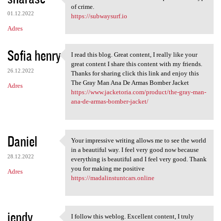
I think we need more
of crime.
01.12.2022
https://subwaysurf.io
Adres
Sofia henry
I read this blog. Great content, I really like your
I read this blog. Great
great content I share this content with my friends.
26.12.2022
Thanks for sharing click this link and enjoy this
The Gray Man Ana De Armas Bomber Jacket
Adres
https://www.jacketoria.com/product/the-gray-man-
ana-de-armas-bomber-jacket/
Daniel
Your impressive writing allows me to see the world
Your impressive writing
in a beautiful way. I feel very good now because
28.12.2022
everything is beautiful and I feel very good. Thank
you for making me positive
Adres
https://madalinstuntcars.online
jendy
I follow this weblog. Excellent content, I truly