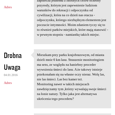
m
zaprzecza jednemu z istotnych celów ochrony
przyrody, którym jest zapewnienie ludziom
Adres
e
warunków do rekreacji i odpoczynku od
n
cywilizacji, która na co dzień nas otacza -
odpoczynku, którego niezbędnym elementem jest
t
poczucie intymności. Moim zdaniem tyczy się to
a
to również parków miejskich, które mają stanowić -
w pewnym stopniu - namiastkę takich miejsc.
r
z
e
Drobna
Mieszkam przy parku krajobrazowym, od miasta
Mieszkam przy parku
dzieli mnie 6 km lasu. Straszenie monitoringiem
Uwaga
ma sens, ze względu na haniebny proceder
wywożenia śmieci do lasu. A że takowy istnieje
przekonałam się na własne oczy nieraz. Wolę las,
04.01.2016
nie las śmieci. Las bez kamer też.
Adres
Monitoring nawet w takich miejscach
zawdzięczamy tym ,którzy wywalają swoje śmieci
na łonie natury. Tylko jaka jest alternatywa
ukrócenia tego procederu?