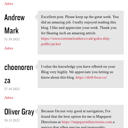
Adres
Andrew
Excellent post. Please keep up the great work. You
Excellent post. Please keep
did an amazing job. I really enjoyed reading this
Mark
blog. I like and appreciate your work. Thank you
for Sharing such an amazing article.
https://www.extremeleather.co.uk/goku-drip-
11.10.2022
puffer-jacket
Adres
choenoren
I value the knowledge you have offered on your
I value the knowledge you
Blog very highly. We appreciate you letting us
za
know about this blog.
https://drift-boss.co/
27.10.2022
Adres
Oliver Gray
Because I'm not very good at navigation, I've
Because I'm not very good at
found that the best option for me is Mapquest
16.11.2022
Directions at
https://mapquestdirectionss.com
a
service that offers precise and trustworthy