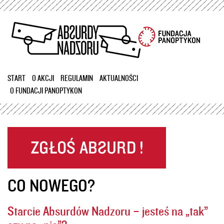
Przejdź
do
treści
START
O AKCJI
REGULAMIN
AKTUALNOŚCI
O FUNDACJI PANOPTYKON
CO NOWEGO?
Starcie Absurdów Nadzoru – jesteś na „tak”