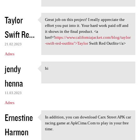
Taylor
Great job on this project! I really appreciate the
Great job on this project! I
effort you put into it. Your hard work paid off and
Swift Re...
it shows in the final product. <a
href='
https://www.californiajacket.com/blog/taylor
-swift-red-outfits/'>Taylor
Swift Red Outfits</a>
21.02.2023
Adres
jendy
hi
hi
henna
11.03.2023
Adres
Ernestine
In addition, you can download Carx Street APK car
In addition, you can download
racing game at ApkCima.Com to play in your free
Harmon
time.