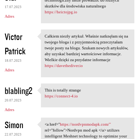
technologiczny może prowadzić do różnych
skutków dla środowiska naturalnego
17.07.2023
https://heictojpg.io
Adres
Victor
Całkiem niezły artykuł. Właśnie natknęłam się na
Całkiem niezły artykuł.
twojego bloga i z przyjemnością przeczytałam
Patrick
twoje posty na blogu. Szukam nowych artykułów,
aby uzyskać bardziej wartościowe informacje.
Wielkie dzięki za przydatne informacje
18.07.2023
https://davethediver.io
Adres
blabling2
This is totally strange
This is totally strange
https://connect-4.io
20.07.2023
Adres
Simon
<a href="
https://nordvpnmodapk.com/"
<a href="https:/
rel="follow">Nordvpn mod apk </a> utilizes
22.07.2023
intelligent Meshnet technology to optimize your