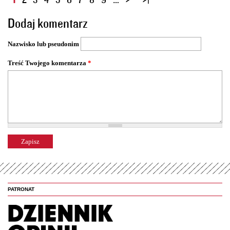
t
Dodaj komentarz
r
o
Nazwisko lub pseudonim
n
y
Treść Twojego komentarza
*
PATRONAT