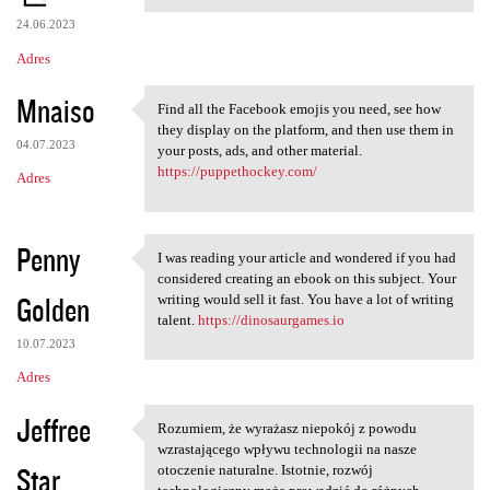
24.06.2023
Adres
Mnaiso
Find all the Facebook emojis you need, see how
Find all the Facebook emojis
they display on the platform, and then use them in
04.07.2023
your posts, ads, and other material.
https://puppethockey.com/
Adres
Penny
I was reading your article and wondered if you had
I was reading your article
considered creating an ebook on this subject. Your
Golden
writing would sell it fast. You have a lot of writing
talent.
https://dinosaurgames.io
10.07.2023
Adres
Jeffree
Rozumiem, że wyrażasz niepokój z powodu
Rozumiem, że wyrażasz
wzrastającego wpływu technologii na nasze
Star
otoczenie naturalne. Istotnie, rozwój