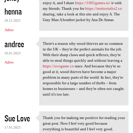
I follow this weblog.
enjoy it, and I share
https://1001games.io/
it with
henna
my friends. Thank you for
https://territorialio2.co
sharing; take a look at this site and enjoy A. The
Gray Man A bomber jacket by Ana De Armas
29.12.2022
Adres
andree
There's a reason why wood thieves are so common
There's a reason why wood
in the UK – they're the perfect animals for the job.
10.01.2023
With their sharp claws and quick reflexes, they're
able to steal things quickly and without leaving a
Adres
https://ovogame.co
trace. And because they're so
good at it, wood thieves have become a major
problem in many parts of the world. In fact, they're
responsible for a large number of thefts – from
homes to businesses – and they're often not caught
until it's too late.
Sue Love
Thank you for making me positive for reading your
Thank you for making me
great post. Now I feel very good because
17.01.2023
everything is beautiful and I feel very good.