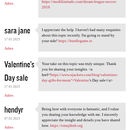
https://modilimitado.com/dream-league-soccer-
Adres
2019
sara jane
I appreciate the help. I haven't had many enquiries
I appreciate the help. I
about this topic recently. I'm going to stand by
17.01.2023
your side!
https://hurdlegame.io
Adres
Valentine’s
Your take on this topic was truly unique. Thank
Your take on this topic was
you for sharing your insights. <a
Day sale
href='
https://www.ujackets.com/blog/valentines-
day-gifts-for-mom/'>Valentine
’s Day sale</a>
17.01.2023
Adres
hendyr
Being here with everyone is fantastic, and I value
Being here with everyone is
you sharing your knowledge with me. I sincerely
07.02.2023
appreciate the insight and details you have shared
here.
https://emojihub.org
Adres