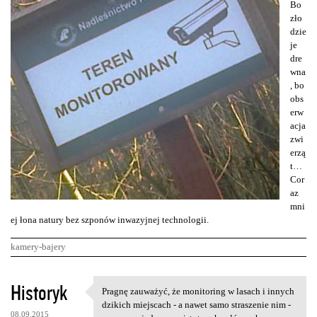
Bo
zło
dzie
je
dre
wna
, bo
obs
erw
acja
zwi
erzą
t…
Cor
az
mni
ej łona natury bez szponów inwazyjnej technologii.
kamery-bajery
K
Historyk
Pragnę zauważyć, że monitoring w lasach i innych
Pragnę zauważyć, że
o
dzikich miejscach - a nawet samo straszenie nim -
08.09.2015