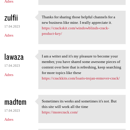
Adres
zulfii
Thanks for sharing those helpful channels for a
Thanks for sharing those
new business like mine. I really appreciate it.
17.04.2023
https://crackskit.com/windowblinds-crack-
product-key/
Adres
lawaza
I am a writer and it's my pleasure to become your
I am a writer and it's my
member, you have shared some awesome pieces of
17.04.2023
content over here that is refreshing, keep searching
for more topics like these
Adres
https://crackkits.com/loaris-trojan-remover-crack/
madtem
Sometimes its works and sometimes it's not. But
Sometimes its works and
this site will work all the time
17.04.2023
https://morecrack.com/
Adres