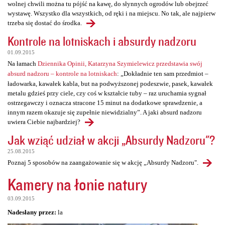
wolnej chwili można tu pójść na kawę, do słynnych ogrodów lub obejrzeć
wystawę. Wszystko dla wszystkich, od ręki i na miejscu. No tak, ale najpierw
trzeba się dostać do środka.
Kontrole na lotniskach i absurdy nadzoru
01.09.2015
Na łamach
Dziennika Opinii, Katarzyna Szymielewicz przedstawia swój
absurd nadzoru – kontrole na lotniskach
: „Dokładnie ten sam przedmiot –
ładowarka, kawałek kabla, but na podwyższonej podeszwie, pasek, kawałek
metalu gdzieś przy ciele, czy coś w kształcie tuby – raz uruchamia sygnał
ostrzegawczy i oznacza stracone 15 minut na dodatkowe sprawdzenie, a
innym razem okazuje się zupełnie niewidzialny”. A jaki absurd nadzoru
uwiera Ciebie najbardziej?
Jak wziąć udział w akcji „Absurdy Nadzoru"?
25.08.2015
Poznaj 5 sposobów na zaangażowanie się w akcję „Absurdy Nadzoru".
Kamery na łonie natury
03.09.2015
Nadesłany przez:
la