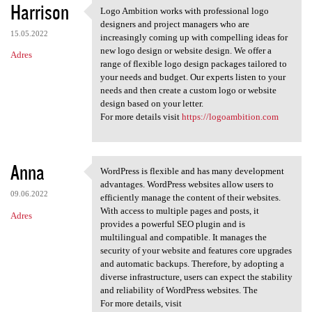
Harrison
Logo Ambition works with professional logo
Logo Ambition works with
designers and project managers who are
15.05.2022
increasingly coming up with compelling ideas for
new logo design or website design. We offer a
Adres
range of flexible logo design packages tailored to
your needs and budget. Our experts listen to your
needs and then create a custom logo or website
design based on your letter.
For more details visit
https://logoambition.com
Anna
WordPress is flexible and has many development
WordPress is flexible and has
advantages. WordPress websites allow users to
09.06.2022
efficiently manage the content of their websites.
With access to multiple pages and posts, it
Adres
provides a powerful SEO plugin and is
multilingual and compatible. It manages the
security of your website and features core upgrades
and automatic backups. Therefore, by adopting a
diverse infrastructure, users can expect the stability
and reliability of WordPress websites. The
For more details, visit