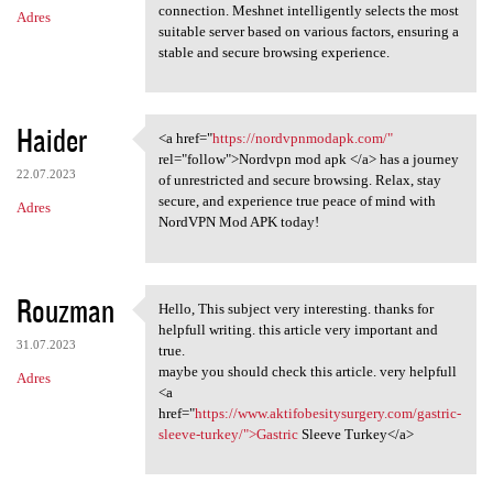
connection. Meshnet intelligently selects the most
Adres
suitable server based on various factors, ensuring a
stable and secure browsing experience.
Haider
<a href="
https://nordvpnmodapk.com/"
<a href="https:/
rel="follow">Nordvpn mod apk </a> has a journey
22.07.2023
of unrestricted and secure browsing. Relax, stay
secure, and experience true peace of mind with
Adres
NordVPN Mod APK today!
Rouzman
Hello, This subject very interesting. thanks for
Hello, This subject very
helpfull writing. this article very important and
31.07.2023
true.
maybe you should check this article. very helpfull
Adres
<a
href="
https://www.aktifobesitysurgery.com/gastric-
sleeve-turkey/">Gastric
Sleeve Turkey</a>