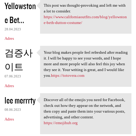
Yellowston
This post was thought-provoking and left me with
This post was thought
a lot to consider.
e Bet...
https://www.californiaoutfits.com/blog/yellowston
e-beth-dutton-costume/
28.04.2023
Adres
검증사
Your blog makes people feel refreshed after reading
Your blog makes people feel
it. I will be happy to see your words, and I hope
이트
more and more people will also feel this joy when
they see it. Your writing is great, and I would like
you.
https://totovera.com
07.06.2023
Adres
lee merrrty
Discover all of the emojis you need for Facebook,
Discover all of the emojis
check out how they appear on the network, and
08.06.2023
then copy and paste them into your various posts,
advertising, and other content.
Adres
https://emojihub.org