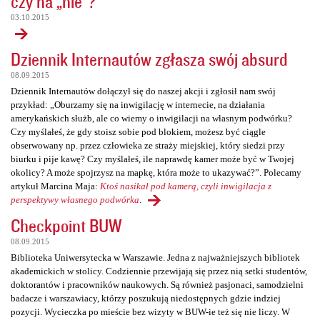
czy na „nie”?
03.10.2015
Dziennik Internautów zgłasza swój absurd
08.09.2015
Dziennik Internautów dołączył się do naszej akcji i zgłosił nam swój
przykład: „Oburzamy się na inwigilację w internecie, na działania
amerykańskich służb, ale co wiemy o inwigilacji na własnym podwórku?
Czy myślałeś, że gdy stoisz sobie pod blokiem, możesz być ciągle
obserwowany np. przez człowieka ze straży miejskiej, który siedzi przy
biurku i pije kawę? Czy myślałeś, ile naprawdę kamer może być w Twojej
okolicy? A może spojrzysz na mapkę, która może to ukazywać?”. Polecamy
artykuł Marcina Maja:
Ktoś nasikał pod kamerą, czyli inwigilacja z
perspektywy własnego podwórka
.
Checkpoint BUW
08.09.2015
Biblioteka Uniwersytecka w Warszawie. Jedna z najważniejszych bibliotek
akademickich w stolicy. Codziennie przewijają się przez nią setki studentów,
doktorantów i pracowników naukowych. Są również pasjonaci, samodzielni
badacze i warszawiacy, którzy poszukują niedostępnych gdzie indziej
pozycji. Wycieczka po mieście bez wizyty w BUW-ie też się nie liczy. W