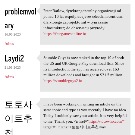
problemvol
Peter Barlow, dyrektor generalny organizacji od
Peter Barlow, dyrektor
ponad 10 lat współpracuje ze szkockim centrum,
ary
dla którego zaprojektował w tym czasie
infrastrukturę do obserwacji przyrody.
https://freegamesonline.io
16.06.2023
Adres
Laydi2
Stumble Guys is now ranked in the top 10 of both
Stumble Guys is now ranked in
the US and UK Google Play download lists. Since
21.06.2023
its introduction, the app has received over 163
million downloads and brought in $21.5 million
Adres
https://stumbleguys2.io
토토사
I have been working on writing an article on the
I have been working on
same topic and type as you recently. I have no idea.
이트추
Today I suddenly saw your article. It is very helpful
to me. Thank you. <a href="
https://totowho.com/"
target="_blank">토토사이트추천</a>
천