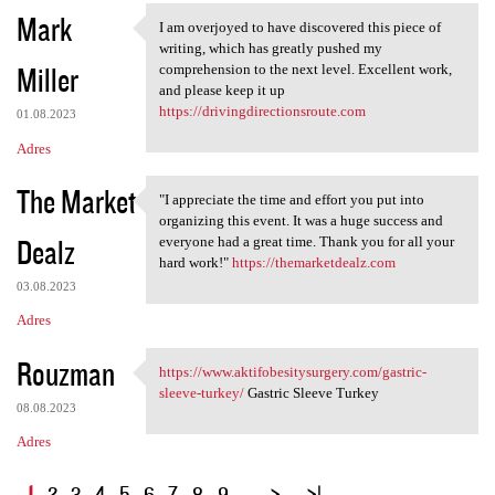
Mark
I am overjoyed to have discovered this piece of
I am overjoyed to have
writing, which has greatly pushed my
Miller
comprehension to the next level. Excellent work,
and please keep it up
https://drivingdirectionsroute.com
01.08.2023
Adres
The Market
"I appreciate the time and effort you put into
"I appreciate the time and
organizing this event. It was a huge success and
Dealz
everyone had a great time. Thank you for all your
hard work!"
https://themarketdealz.com
03.08.2023
Adres
Rouzman
https://www.aktifobesitysurgery.com/gastric-
https://www
sleeve-turkey/
Gastric Sleeve Turkey
08.08.2023
Adres
S
1
2
3
4
5
6
7
8
9
…