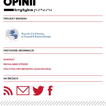
PROJEKT WSPIERA
PRZYDATNE INFORMACJE
KONTAKT
REGULAMIN STRONY
POLITYKA PRYWATNOŚCI (CIASTECZKA)
NA BIEŻĄCO
etter Panoptyka
Twitter
Facebook
<