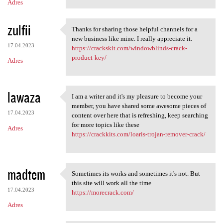
Adres
zulfii
Thanks for sharing those helpful channels for a
Thanks for sharing those
new business like mine. I really appreciate it.
17.04.2023
https://crackskit.com/windowblinds-crack-
product-key/
Adres
lawaza
I am a writer and it's my pleasure to become your
I am a writer and it's my
member, you have shared some awesome pieces of
17.04.2023
content over here that is refreshing, keep searching
for more topics like these
Adres
https://crackkits.com/loaris-trojan-remover-crack/
madtem
Sometimes its works and sometimes it's not. But
Sometimes its works and
this site will work all the time
17.04.2023
https://morecrack.com/
Adres