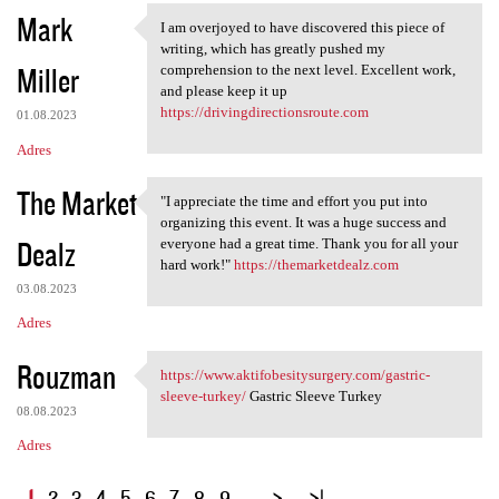
Mark
I am overjoyed to have discovered this piece of
I am overjoyed to have
writing, which has greatly pushed my
Miller
comprehension to the next level. Excellent work,
and please keep it up
https://drivingdirectionsroute.com
01.08.2023
Adres
The Market
"I appreciate the time and effort you put into
"I appreciate the time and
organizing this event. It was a huge success and
Dealz
everyone had a great time. Thank you for all your
hard work!"
https://themarketdealz.com
03.08.2023
Adres
Rouzman
https://www.aktifobesitysurgery.com/gastric-
https://www
sleeve-turkey/
Gastric Sleeve Turkey
08.08.2023
Adres
S
1
2
3
4
5
6
7
8
9
…