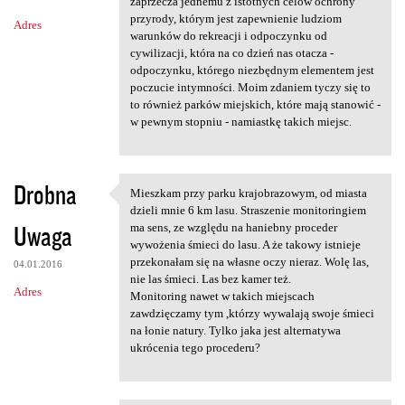
m
zaprzecza jednemu z istotnych celów ochrony
przyrody, którym jest zapewnienie ludziom
Adres
e
warunków do rekreacji i odpoczynku od
n
cywilizacji, która na co dzień nas otacza -
odpoczynku, którego niezbędnym elementem jest
t
poczucie intymności. Moim zdaniem tyczy się to
a
to również parków miejskich, które mają stanowić -
w pewnym stopniu - namiastkę takich miejsc.
r
z
e
Drobna
Mieszkam przy parku krajobrazowym, od miasta
Mieszkam przy parku
dzieli mnie 6 km lasu. Straszenie monitoringiem
Uwaga
ma sens, ze względu na haniebny proceder
wywożenia śmieci do lasu. A że takowy istnieje
przekonałam się na własne oczy nieraz. Wolę las,
04.01.2016
nie las śmieci. Las bez kamer też.
Adres
Monitoring nawet w takich miejscach
zawdzięczamy tym ,którzy wywalają swoje śmieci
na łonie natury. Tylko jaka jest alternatywa
ukrócenia tego procederu?