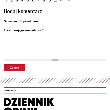
t
Dodaj komentarz
r
o
Nazwisko lub pseudonim
n
y
Treść Twojego komentarza
*
PATRONAT