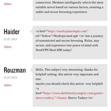
connection. Meshnet intelligently selects the most
Adres
suitable server based on various factors, ensuring a
stable and secure browsing experience.
Haider
<a href="
https://nordvpnmodapk.com/"
<a href="https:/
rel="follow">Nordvpn mod apk </a> has a journey
22.07.2023
of unrestricted and secure browsing. Relax, stay
secure, and experience true peace of mind with
Adres
NordVPN Mod APK today!
Rouzman
Hello, This subject very interesting. thanks for
Hello, This subject very
helpfull writing. this article very important and
31.07.2023
true.
maybe you should check this article. very helpfull
Adres
<a
href="
https://www.aktifobesitysurgery.com/gastric-
sleeve-turkey/">Gastric
Sleeve Turkey</a>