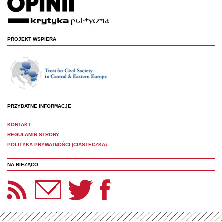
PROJEKT WSPIERA
PRZYDATNE INFORMACJE
KONTAKT
REGULAMIN STRONY
POLITYKA PRYWATNOŚCI (CIASTECZKA)
NA BIEŻĄCO
etter Panoptyka
Twitter
Facebook
<