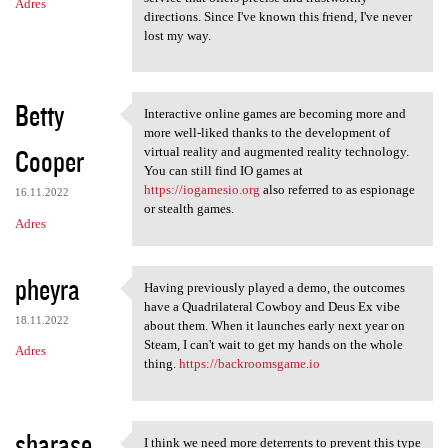
Adres
directions. Since I've known this friend, I've never
lost my way.
Betty
Interactive online games are becoming more and
Interactive online games are
more well-liked thanks to the development of
Cooper
virtual reality and augmented reality technology.
You can still find IO games at
https://iogamesio.org
also referred to as espionage
16.11.2022
or stealth games.
Adres
pheyra
Having previously played a demo, the outcomes
Having previously played a
have a Quadrilateral Cowboy and Deus Ex vibe
18.11.2022
about them. When it launches early next year on
Steam, I can't wait to get my hands on the whole
Adres
thing.
https://backroomsgame.io
sharase
I think we need more deterrents to prevent this type