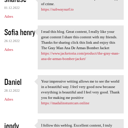
I think we need more
of crime.
01.12.2022
https://subwaysurf.io
Adres
Sofia henry
I read this blog. Great content, I really like your
I read this blog. Great
great content I share this content with my friends.
26.12.2022
Thanks for sharing click this link and enjoy this
The Gray Man Ana De Armas Bomber Jacket
Adres
https://www.jacketoria.com/product/the-gray-man-
ana-de-armas-bomber-jacket/
Daniel
Your impressive writing allows me to see the world
Your impressive writing
in a beautiful way. I feel very good now because
28.12.2022
everything is beautiful and I feel very good. Thank
you for making me positive
Adres
https://madalinstuntcars.online
jendy
I follow this weblog. Excellent content, I truly