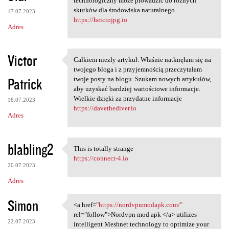
technologiczny może prowadzić do różnych
skutków dla środowiska naturalnego
17.07.2023
https://heictojpg.io
Adres
Victor
Całkiem niezły artykuł. Właśnie natknęłam się na
Całkiem niezły artykuł.
twojego bloga i z przyjemnością przeczytałam
Patrick
twoje posty na blogu. Szukam nowych artykułów,
aby uzyskać bardziej wartościowe informacje.
Wielkie dzięki za przydatne informacje
18.07.2023
https://davethediver.io
Adres
blabling2
This is totally strange
This is totally strange
https://connect-4.io
20.07.2023
Adres
Simon
<a href="
https://nordvpnmodapk.com/"
<a href="https:/
rel="follow">Nordvpn mod apk </a> utilizes
22.07.2023
intelligent Meshnet technology to optimize your