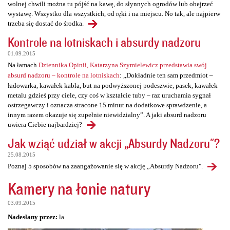
wolnej chwili można tu pójść na kawę, do słynnych ogrodów lub obejrzeć
wystawę. Wszystko dla wszystkich, od ręki i na miejscu. No tak, ale najpierw
trzeba się dostać do środka.
Kontrole na lotniskach i absurdy nadzoru
01.09.2015
Na łamach
Dziennika Opinii, Katarzyna Szymielewicz przedstawia swój
absurd nadzoru – kontrole na lotniskach
: „Dokładnie ten sam przedmiot –
ładowarka, kawałek kabla, but na podwyższonej podeszwie, pasek, kawałek
metalu gdzieś przy ciele, czy coś w kształcie tuby – raz uruchamia sygnał
ostrzegawczy i oznacza stracone 15 minut na dodatkowe sprawdzenie, a
innym razem okazuje się zupełnie niewidzialny”. A jaki absurd nadzoru
uwiera Ciebie najbardziej?
Jak wziąć udział w akcji „Absurdy Nadzoru"?
25.08.2015
Poznaj 5 sposobów na zaangażowanie się w akcję „Absurdy Nadzoru".
Kamery na łonie natury
03.09.2015
Nadesłany przez:
la