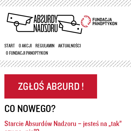
Przejdź
do
treści
START
O AKCJI
REGULAMIN
AKTUALNOŚCI
O FUNDACJI PANOPTYKON
CO NOWEGO?
Starcie Absurdów Nadzoru – jesteś na „tak”