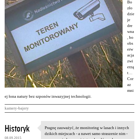
Bo
zło
dzie
je
dre
wna
, bo
obs
erw
acja
zwi
erzą
t…
Cor
az
mni
ej łona natury bez szponów inwazyjnej technologii.
kamery-bajery
K
Historyk
Pragnę zauważyć, że monitoring w lasach i innych
Pragnę zauważyć, że
o
dzikich miejscach - a nawet samo straszenie nim -
08.09.2015