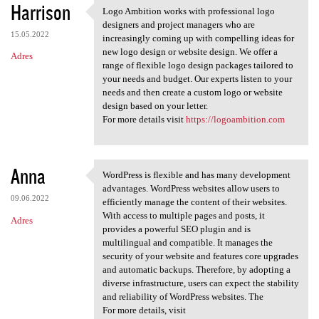
Harrison
Logo Ambition works with professional logo
Logo Ambition works with
designers and project managers who are
15.05.2022
increasingly coming up with compelling ideas for
new logo design or website design. We offer a
Adres
range of flexible logo design packages tailored to
your needs and budget. Our experts listen to your
needs and then create a custom logo or website
design based on your letter.
For more details visit
https://logoambition.com
Anna
WordPress is flexible and has many development
WordPress is flexible and has
advantages. WordPress websites allow users to
09.06.2022
efficiently manage the content of their websites.
With access to multiple pages and posts, it
Adres
provides a powerful SEO plugin and is
multilingual and compatible. It manages the
security of your website and features core upgrades
and automatic backups. Therefore, by adopting a
diverse infrastructure, users can expect the stability
and reliability of WordPress websites. The
For more details, visit