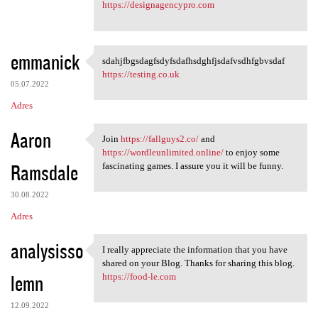
https://designagencypro.com
emmanick
sdahjfbgsdagfsdyfsdafhsdghfjsdafvsdhfgbvsdaf
sdahjfbgsdagfsdyfsdafhsdghfjs
https://testing.co.uk
05.07.2022
Adres
Aaron
Join
https://fallguys2.co/
and
Join https://fallguys2.co/
https://wordleunlimited.online/
to enjoy some
Ramsdale
fascinating games. I assure you it will be funny.
30.08.2022
Adres
analysisso
I really appreciate the information that you have
I really appreciate the
shared on your Blog. Thanks for sharing this blog.
lemn
https://food-le.com
12.09.2022