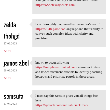
want get some amazing and fashionable outfits.
https://www.texasjackets.com/
zelda
I am thoroughly impressed by the author's use of
I am thoroughly impressed by
https://2048-game.co/
language and their ability to
thehgd
convey such complex ideas with clarity and
precision.
27.03.2023
Adres
james abel
known to occur, allowing
known to occur, allowing
https://sumpleteunlimited.com/
conservationists
30.03.2023
and law enforcement officials to identify poaching
hotspots and prioritize patrols in those areas.
Adres
semsuta
I must say this website gives you all things free
I must say this website gives
here
17.04.2023
https://ijicrack.com/minitab-crack-mac/