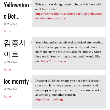
Yellowston
This post was thought-provoking and left me with
This post was thought
a lot to consider.
e Bet...
https://www.californiaoutfits.com/blog/yellowston
e-beth-dutton-costume/
28.04.2023
Adres
검증사
Your blog makes people feel refreshed after reading
Your blog makes people feel
it. I will be happy to see your words, and I hope
이트
more and more people will also feel this joy when
they see it. Your writing is great, and I would like
you.
https://totovera.com
07.06.2023
Adres
lee merrrty
Discover all of the emojis you need for Facebook,
Discover all of the emojis
check out how they appear on the network, and
08.06.2023
then copy and paste them into your various posts,
advertising, and other content.
Adres
https://emojihub.org