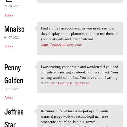
24.06.2023
Adres
Mnaiso
Find all the Facebook emojis you need, see how
Find all the Facebook emojis
they display on the platform, and then use them in
04.07.2023
your posts, ads, and other material.
https://puppethockey.com/
Adres
Penny
I was reading your article and wondered if you had
I was reading your article
considered creating an ebook on this subject. Your
Golden
writing would sell it fast. You have a lot of writing
talent.
https://dinosaurgames.io
10.07.2023
Adres
Jeffree
Rozumiem, że wyrażasz niepokój z powodu
Rozumiem, że wyrażasz
wzrastającego wpływu technologii na nasze
Star
otoczenie naturalne. Istotnie, rozwój