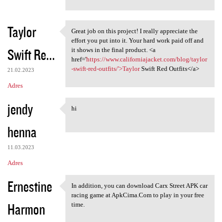
Taylor
Great job on this project! I really appreciate the
Great job on this project! I
effort you put into it. Your hard work paid off and
Swift Re...
it shows in the final product. <a
href='
https://www.californiajacket.com/blog/taylor
-swift-red-outfits/'>Taylor
Swift Red Outfits</a>
21.02.2023
Adres
jendy
hi
hi
henna
11.03.2023
Adres
Ernestine
In addition, you can download Carx Street APK car
In addition, you can download
racing game at ApkCima.Com to play in your free
Harmon
time.