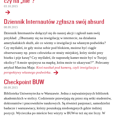
czy na „nie”?
03.10.2015
Dziennik Internautów zgłasza swój absurd
08.09.2015
Dziennik Internautów dołączył się do naszej akcji i zgłosił nam swój
przykład: „Oburzamy się na inwigilację w internecie, na działania
amerykańskich służb, ale co wiemy o inwigilacji na własnym podwórku?
Czy myślałeś, że gdy stoisz sobie pod blokiem, możesz być ciągle
obserwowany np. przez człowieka ze straży miejskiej, który siedzi przy
biurku i pije kawę? Czy myślałeś, ile naprawdę kamer może być w Twojej
okolicy? A może spojrzysz na mapkę, która może to ukazywać?”. Polecamy
artykuł Marcina Maja:
Ktoś nasikał pod kamerą, czyli inwigilacja z
perspektywy własnego podwórka
.
Checkpoint BUW
08.09.2015
Biblioteka Uniwersytecka w Warszawie. Jedna z najważniejszych bibliotek
akademickich w stolicy. Codziennie przewijają się przez nią setki studentów,
doktorantów i pracowników naukowych. Są również pasjonaci, samodzielni
badacze i warszawiacy, którzy poszukują niedostępnych gdzie indziej
pozycji. Wycieczka po mieście bez wizyty w BUW-ie też się nie liczy. W