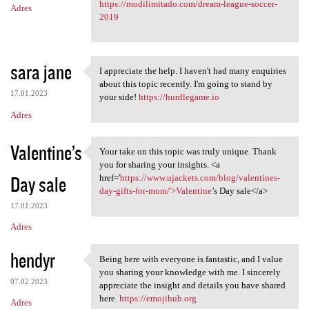
https://modilimitado.com/dream-league-soccer-
Adres
2019
sara jane
I appreciate the help. I haven't had many enquiries
I appreciate the help. I
about this topic recently. I'm going to stand by
17.01.2023
your side!
https://hurdlegame.io
Adres
Valentine’s
Your take on this topic was truly unique. Thank
Your take on this topic was
you for sharing your insights. <a
Day sale
href='
https://www.ujackets.com/blog/valentines-
day-gifts-for-mom/'>Valentine
’s Day sale</a>
17.01.2023
Adres
hendyr
Being here with everyone is fantastic, and I value
Being here with everyone is
you sharing your knowledge with me. I sincerely
07.02.2023
appreciate the insight and details you have shared
here.
https://emojihub.org
Adres