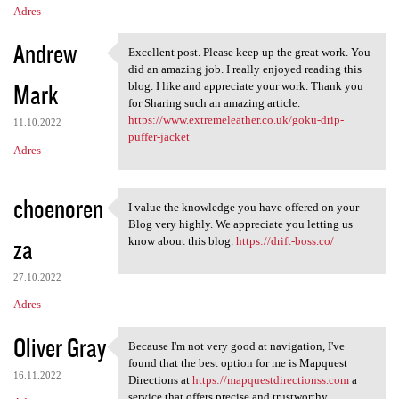
Adres
Andrew
Excellent post. Please keep up the great work. You
Excellent post. Please keep
did an amazing job. I really enjoyed reading this
Mark
blog. I like and appreciate your work. Thank you
for Sharing such an amazing article.
https://www.extremeleather.co.uk/goku-drip-
11.10.2022
puffer-jacket
Adres
choenoren
I value the knowledge you have offered on your
I value the knowledge you
Blog very highly. We appreciate you letting us
za
know about this blog.
https://drift-boss.co/
27.10.2022
Adres
Oliver Gray
Because I'm not very good at navigation, I've
Because I'm not very good at
found that the best option for me is Mapquest
16.11.2022
Directions at
https://mapquestdirectionss.com
a
service that offers precise and trustworthy