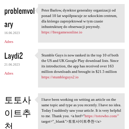
problemvol
Peter Barlow, dyrektor generalny organizacji od
Peter Barlow, dyrektor
ponad 10 lat współpracuje ze szkockim centrum,
ary
dla którego zaprojektował w tym czasie
infrastrukturę do obserwacji przyrody.
https://freegamesonline.io
16.06.2023
Adres
Laydi2
Stumble Guys is now ranked in the top 10 of both
Stumble Guys is now ranked in
the US and UK Google Play download lists. Since
21.06.2023
its introduction, the app has received over 163
million downloads and brought in $21.5 million
Adres
https://stumbleguys2.io
토토사
I have been working on writing an article on the
I have been working on
same topic and type as you recently. I have no idea.
이트추
Today I suddenly saw your article. It is very helpful
to me. Thank you. <a href="
https://totowho.com/"
target="_blank">토토사이트추천</a>
천