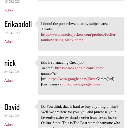
16.03.2023
Adres
Erikaadoll
I found the post relevant to my subject area.
I found the post relevant to
Thanks,
19.03.2023
https://www.americajackets.com/product/lucifer-
rainbow-rising-black-bomb...
Adres
nick
this is so amazing Great job
this is so amazing Great job
<a href="
https://www.google.com/">best
24.03.2023
games</a>
[url=
https://www.google.com/]Best
Games[/url]
Adres
[best games](
https://www.google.com/
)
David
Do You think that is hard to buy anything online?
Do You think that is hard to
Well We are here for you. you and purchase your
24.03.2023
favourite attire by simply order from Texas Jacket
Online Store. This is The Best store for anyone who
Adres