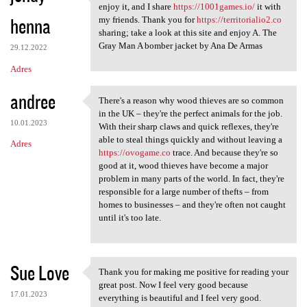
I follow this weblog.
enjoy it, and I share
https://1001games.io/
it with
henna
my friends. Thank you for
https://territorialio2.co
sharing; take a look at this site and enjoy A. The
Gray Man A bomber jacket by Ana De Armas
29.12.2022
Adres
andree
There's a reason why wood thieves are so common
There's a reason why wood
in the UK – they're the perfect animals for the job.
10.01.2023
With their sharp claws and quick reflexes, they're
able to steal things quickly and without leaving a
Adres
https://ovogame.co
trace. And because they're so
good at it, wood thieves have become a major
problem in many parts of the world. In fact, they're
responsible for a large number of thefts – from
homes to businesses – and they're often not caught
until it's too late.
Sue Love
Thank you for making me positive for reading your
Thank you for making me
great post. Now I feel very good because
17.01.2023
everything is beautiful and I feel very good.