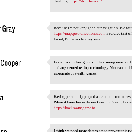
this blog.
https://drift-boss.co/
2
r Gray
Because I'm not very good at navigation, I've fou
Because I'm not very good at
https://mapquestdirectionss.com
a service that of
2
friend, I've never lost my way.
 Cooper
Interactive online games are becoming more and m
Interactive online games are
and augmented reality technology. You can still 
2
espionage or stealth games.
ra
Having previously played a demo, the outcomes 
Having previously played a
When it launches early next year on Steam, I can'
2
https://backroomsgame.io
ase
I think we need more deterrents to prevent this ty