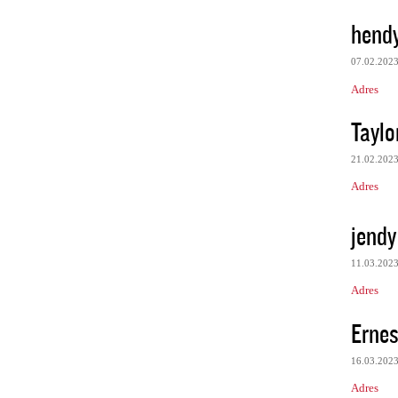
hend
07.02.202
Adres
Taylor
21.02.202
Adres
jendy
11.03.202
Adres
Ernes
16.03.202
Adres