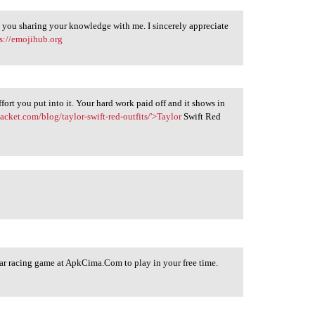
ue you sharing your knowledge with me. I sincerely appreciate
s://emojihub.org
effort you put into it. Your hard work paid off and it shows in
jacket.com/blog/taylor-swift-red-outfits/'>Taylor
Swift Red
ar racing game at ApkCima.Com to play in your free time.