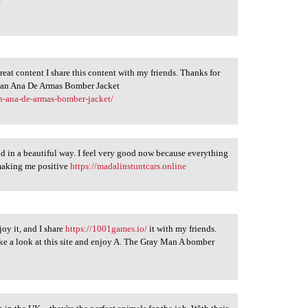
 great content I share this content with my friends. Thanks for
 Man Ana De Armas Bomber Jacket
n-ana-de-armas-bomber-jacket/
ld in a beautiful way. I feel very good now because everything
 making me positive
https://madalinstuntcars.online
joy it, and I share
https://1001games.io/
it with my friends.
ke a look at this site and enjoy A. The Gray Man A bomber