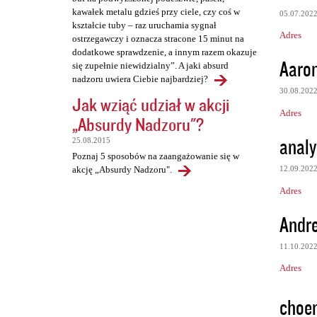
kawałek metalu gdzieś przy ciele, czy coś w
05.07.202
kształcie tuby – raz uruchamia sygnał
Adres
ostrzegawczy i oznacza stracone 15 minut na
dodatkowe sprawdzenie, a innym razem okazuje
Aaro
się zupełnie niewidzialny”. A jaki absurd
nadzoru uwiera Ciebie najbardziej?
30.08.202
Jak wziąć udział w akcji
Adres
„Absurdy Nadzoru"?
analy
25.08.2015
Poznaj 5 sposobów na zaangażowanie się w
12.09.202
akcję „Absurdy Nadzoru".
Adres
Andr
11.10.202
Adres
choe