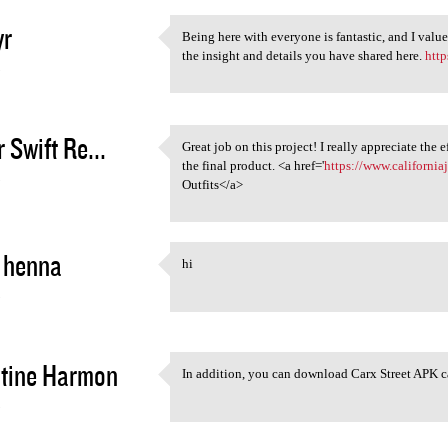
yr
Being here with everyone is fantastic, and I val
Being here with everyone is
the insight and details you have shared here.
http
3
 Swift Re...
Great job on this project! I really appreciate the 
Great job on this project! I
the final product. <a href='
https://www.california
3
Outfits</a>
 henna
hi
hi
3
tine Harmon
In addition, you can download Carx Street APK c
In addition, you can download
3