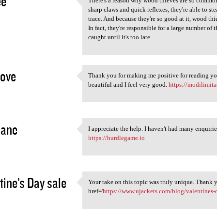
ee
There's a reason why wood thieves are so common i
There's a reason why wood
sharp claws and quick reflexes, they're able to s
3
trace. And because they're so good at it, wood t
In fact, they're responsible for a large number of
caught until it's too late.
Love
Thank you for making me positive for reading you
Thank you for making me
beautiful and I feel very good.
https://modilimit
3
jane
I appreciate the help. I haven't had many enquirie
I appreciate the help. I
https://hurdlegame.io
3
tine’s Day sale
Your take on this topic was truly unique. Thank y
Your take on this topic was
href='
https://www.ujackets.com/blog/valentines-
3