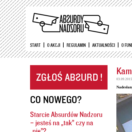
START
O AKCJI
REGULAMIN
AKTUALNOŚCI
O FUN
Kame
03.09.201
Nadesłan
CO NOWEGO?
Starcie Absurdów Nadzoru
– jesteś na „tak” czy na
„nie”?