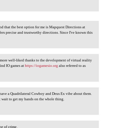
nd that the best option for me is Mapquest Directions at
fers precise and trustworthy directions. Since I've known this
ore well-liked thanks to the development of virtual reality
find IO games at
https://iogamesio.org
also referred to as
have a Quadrilateral Cowboy and Deus Ex vibe about them.
t wait to get my hands on the whole thing.
pe of crime.