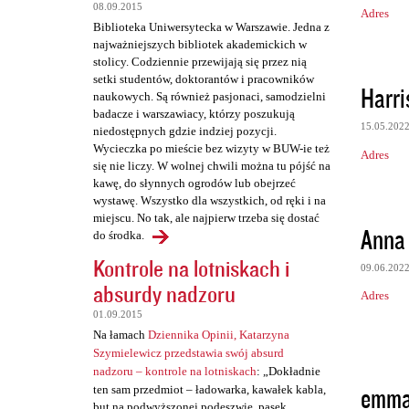
z
08.09.2015
Adres
Biblioteka Uniwersytecka w Warszawie. Jedna z
e
najważniejszych bibliotek akademickich w
stolicy. Codziennie przewijają się przez nią
setki studentów, doktorantów i pracowników
Harri
naukowych. Są również pasjonaci, samodzielni
badacze i warszawiacy, którzy poszukują
15.05.202
niedostępnych gdzie indziej pozycji.
Wycieczka po mieście bez wizyty w BUW-ie też
Adres
się nie liczy. W wolnej chwili można tu pójść na
kawę, do słynnych ogrodów lub obejrzeć
wystawę. Wszystko dla wszystkich, od ręki i na
miejscu. No tak, ale najpierw trzeba się dostać
Anna
do środka.
Kontrole na lotniskach i
09.06.202
absurdy nadzoru
Adres
01.09.2015
Na łamach
Dziennika Opinii, Katarzyna
Szymielewicz przedstawia swój absurd
nadzoru – kontrole na lotniskach
: „Dokładnie
emma
ten sam przedmiot – ładowarka, kawałek kabla,
but na podwyższonej podeszwie, pasek,