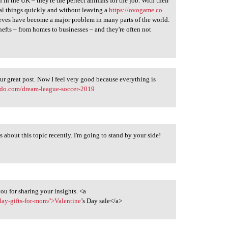
n the UK – they're the perfect animals for the job. With their
teal things quickly and without leaving a
https://ovogame.co
hieves have become a major problem in many parts of the world.
 thefts – from homes to businesses – and they're often not
r great post. Now I feel very good because everything is
ado.com/dream-league-soccer-2019
s about this topic recently. I'm going to stand by your side!
ou for sharing your insights. <a
day-gifts-for-mom/'>Valentine
’s Day sale</a>