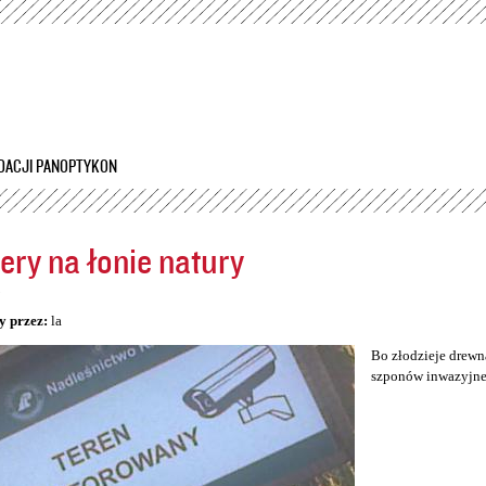
Przejdź
do
treści
DACJI PANOPTYKON
ry na łonie natury
5
y przez:
la
Bo złodzieje drewn
szponów inwazyjnej