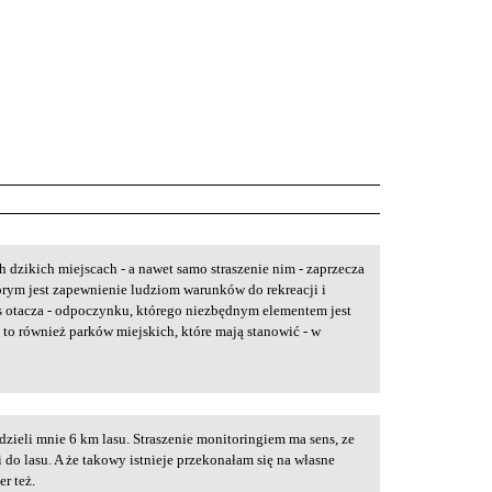
h dzikich miejscach - a nawet samo straszenie nim - zaprzecza
órym jest zapewnienie ludziom warunków do rekreacji i
as otacza - odpoczynku, którego niezbędnym elementem jest
to również parków miejskich, które mają stanowić - w
zieli mnie 6 km lasu. Straszenie monitoringiem ma sens, ze
do lasu. A że takowy istnieje przekonałam się na własne
er też.