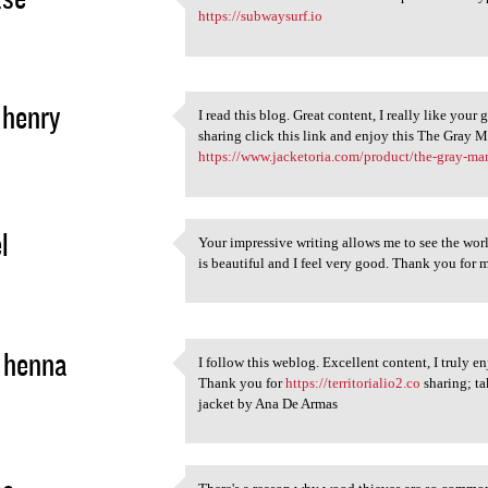
I think we need more
https://subwaysurf.io
2
 henry
I read this blog. Great content, I really like your
I read this blog. Great
sharing click this link and enjoy this The Gray
2
https://www.jacketoria.com/product/the-gray-ma
l
Your impressive writing allows me to see the wor
Your impressive writing
is beautiful and I feel very good. Thank you for
2
 henna
I follow this weblog. Excellent content, I truly en
I follow this weblog.
Thank you for
https://territorialio2.co
sharing; ta
2
jacket by Ana De Armas