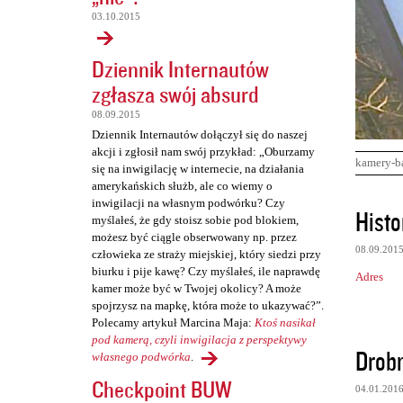
03.10.2015
Dziennik Internautów
zgłasza swój absurd
08.09.2015
Dziennik Internautów dołączył się do naszej
akcji i zgłosił nam swój przykład: „Oburzamy
kamery-b
się na inwigilację w internecie, na działania
amerykańskich służb, ale co wiemy o
inwigilacji na własnym podwórku? Czy
K
Histo
myślałeś, że gdy stoisz sobie pod blokiem,
o
możesz być ciągle obserwowany np. przez
08.09.201
m
człowieka ze straży miejskiej, który siedzi przy
biurku i pije kawę? Czy myślałeś, ile naprawdę
Adres
e
kamer może być w Twojej okolicy? A może
n
spojrzysz na mapkę, która może to ukazywać?”.
Polecamy artykuł Marcina Maja:
Ktoś nasikał
t
pod kamerą, czyli inwigilacja z perspektywy
Drob
a
własnego podwórka
.
r
Checkpoint BUW
04.01.201