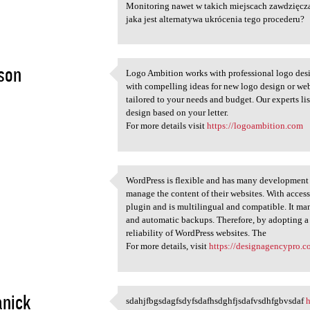
Monitoring nawet w takich miejscach zawdzięcza
jaka jest alternatywa ukrócenia tego procederu?
son
Logo Ambition works with professional logo des
Logo Ambition works with
with compelling ideas for new logo design or web
2
tailored to your needs and budget. Our experts li
design based on your letter.
For more details visit
https://logoambition.com
WordPress is flexible and has many development a
WordPress is flexible and has
manage the content of their websites. With access
2
plugin and is multilingual and compatible. It ma
and automatic backups. Therefore, by adopting a d
reliability of WordPress websites. The
For more details, visit
https://designagencypro.
nick
sdahjfbgsdagfsdyfsdafhsdghfjsdafvsdhfgbvsdaf
h