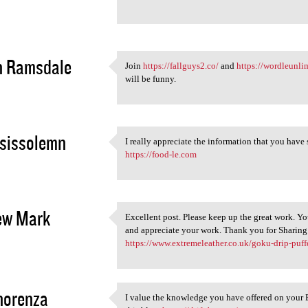
sdahjfbgsdagfsdyfsdafhsdghfjs
2
n Ramsdale
Join
https://fallguys2.co/
and
https://wordleunli
Join https://fallguys2.co/
will be funny.
2
sissolemn
I really appreciate the information that you have
I really appreciate the
https://food-le.com
2
ew Mark
Excellent post. Please keep up the great work. You
Excellent post. Please keep
and appreciate your work. Thank you for Sharing 
2
https://www.extremeleather.co.uk/goku-drip-puff
norenza
I value the knowledge you have offered on your 
I value the knowledge you