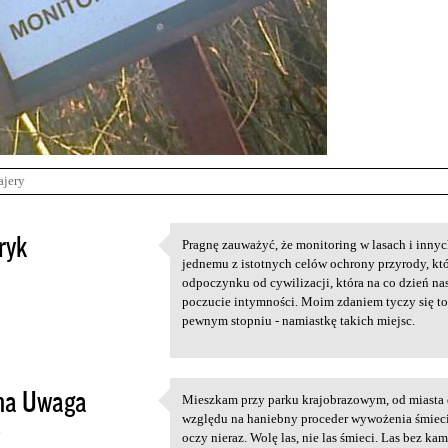
ajery
ryk
Pragnę zauważyć, że monitoring w lasach i innyc
Pragnę zauważyć, że
jednemu z istotnych celów ochrony przyrody, kt
5
odpoczynku od cywilizacji, która na co dzień n
poczucie intymności. Moim zdaniem tyczy się to 
pewnym stopniu - namiastkę takich miejsc.
na Uwaga
Mieszkam przy parku krajobrazowym, od miasta d
Mieszkam przy parku
względu na haniebny proceder wywożenia śmieci 
6
oczy nieraz. Wolę las, nie las śmieci. Las bez kam