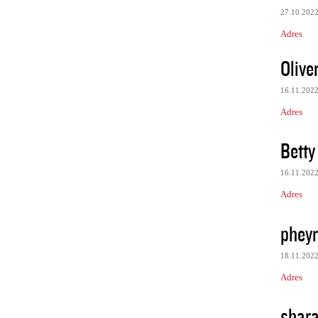
27.10.202
Adres
Olive
16.11.202
Adres
Betty
16.11.202
Adres
phey
18.11.202
Adres
shar