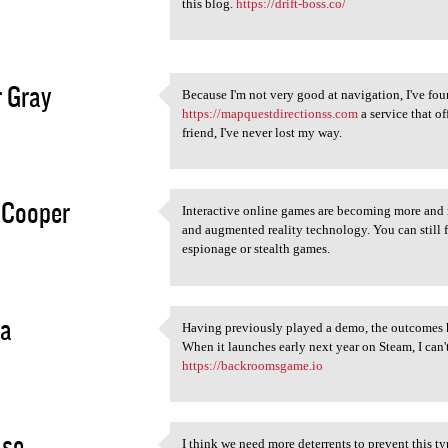
this blog.
https://drift-boss.co/
2
r Gray
Because I'm not very good at navigation, I've fou
Because I'm not very good at
https://mapquestdirectionss.com
a service that of
2
friend, I've never lost my way.
 Cooper
Interactive online games are becoming more and m
Interactive online games are
and augmented reality technology. You can still 
2
espionage or stealth games.
ra
Having previously played a demo, the outcomes 
Having previously played a
When it launches early next year on Steam, I can'
2
https://backroomsgame.io
ase
I think we need more deterrents to prevent this ty