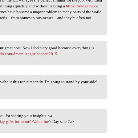
n the UK – they're the perfect animals for the job. With their
teal things quickly and without leaving a
https://ovogame.co
hieves have become a major problem in many parts of the world.
 thefts – from homes to businesses – and they're often not
r great post. Now I feel very good because everything is
ado.com/dream-league-soccer-2019
s about this topic recently. I'm going to stand by your side!
ou for sharing your insights. <a
day-gifts-for-mom/'>Valentine
’s Day sale</a>