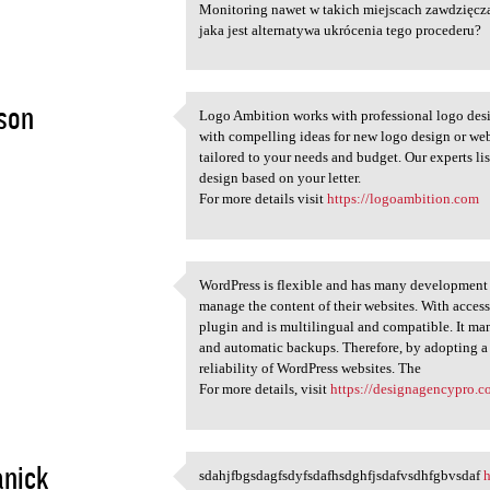
Monitoring nawet w takich miejscach zawdzięcza
jaka jest alternatywa ukrócenia tego procederu?
son
Logo Ambition works with professional logo des
Logo Ambition works with
with compelling ideas for new logo design or web
2
tailored to your needs and budget. Our experts li
design based on your letter.
For more details visit
https://logoambition.com
WordPress is flexible and has many development a
WordPress is flexible and has
manage the content of their websites. With access
2
plugin and is multilingual and compatible. It ma
and automatic backups. Therefore, by adopting a d
reliability of WordPress websites. The
For more details, visit
https://designagencypro.
nick
sdahjfbgsdagfsdyfsdafhsdghfjsdafvsdhfgbvsdaf
h