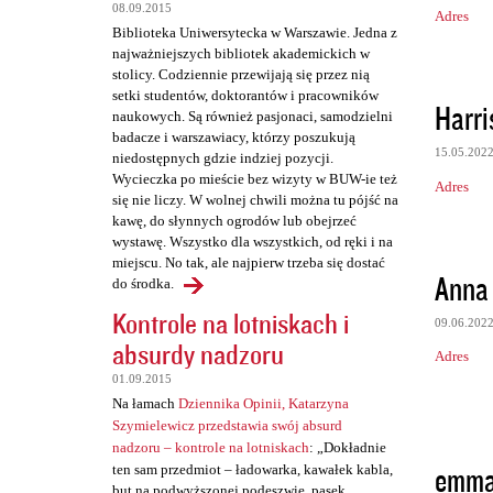
z
08.09.2015
Adres
Biblioteka Uniwersytecka w Warszawie. Jedna z
e
najważniejszych bibliotek akademickich w
stolicy. Codziennie przewijają się przez nią
setki studentów, doktorantów i pracowników
Harri
naukowych. Są również pasjonaci, samodzielni
badacze i warszawiacy, którzy poszukują
15.05.202
niedostępnych gdzie indziej pozycji.
Wycieczka po mieście bez wizyty w BUW-ie też
Adres
się nie liczy. W wolnej chwili można tu pójść na
kawę, do słynnych ogrodów lub obejrzeć
wystawę. Wszystko dla wszystkich, od ręki i na
miejscu. No tak, ale najpierw trzeba się dostać
Anna
do środka.
Kontrole na lotniskach i
09.06.202
absurdy nadzoru
Adres
01.09.2015
Na łamach
Dziennika Opinii, Katarzyna
Szymielewicz przedstawia swój absurd
nadzoru – kontrole na lotniskach
: „Dokładnie
emma
ten sam przedmiot – ładowarka, kawałek kabla,
but na podwyższonej podeszwie, pasek,