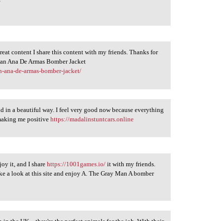
 great content I share this content with my friends. Thanks for
 Man Ana De Armas Bomber Jacket
n-ana-de-armas-bomber-jacket/
ld in a beautiful way. I feel very good now because everything
 making me positive
https://madalinstuntcars.online
joy it, and I share
https://1001games.io/
it with my friends.
ke a look at this site and enjoy A. The Gray Man A bomber