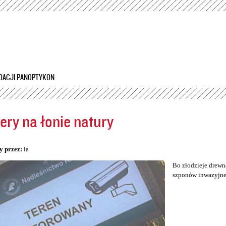
Przejdź
do
treści
DACJI PANOPTYKON
ry na łonie natury
5
y przez:
la
Bo złodzieje drewn
szponów inwazyjnej