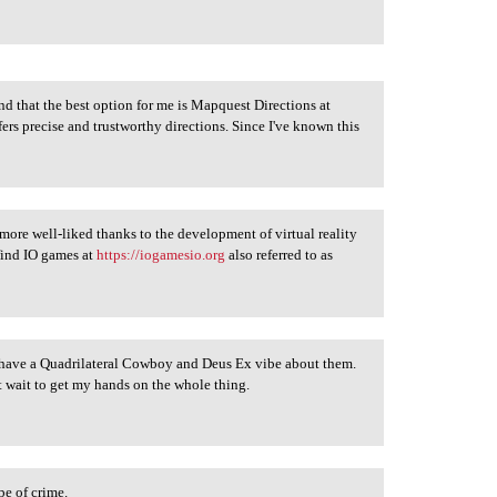
nd that the best option for me is Mapquest Directions at
fers precise and trustworthy directions. Since I've known this
ore well-liked thanks to the development of virtual reality
find IO games at
https://iogamesio.org
also referred to as
have a Quadrilateral Cowboy and Deus Ex vibe about them.
t wait to get my hands on the whole thing.
pe of crime.