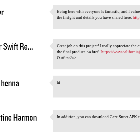
yr
Being here with everyone is fantastic, and I val
Being here with everyone is
the insight and details you have shared here.
http
3
 Swift Re...
Great job on this project! I really appreciate the 
Great job on this project! I
the final product. <a href='
https://www.california
3
Outfits</a>
 henna
hi
hi
3
tine Harmon
In addition, you can download Carx Street APK c
In addition, you can download
3