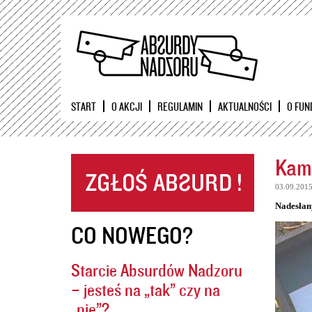
START
O AKCJI
REGULAMIN
AKTUALNOŚCI
O FUN
Kame
03.09.201
Nadesłan
CO NOWEGO?
Starcie Absurdów Nadzoru
– jesteś na „tak” czy na
„nie”?