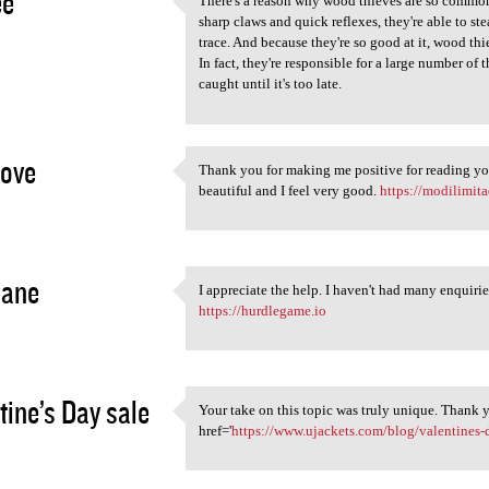
ee
There's a reason why wood thieves are so common i
There's a reason why wood
sharp claws and quick reflexes, they're able to s
3
trace. And because they're so good at it, wood t
In fact, they're responsible for a large number of
caught until it's too late.
Love
Thank you for making me positive for reading you
Thank you for making me
beautiful and I feel very good.
https://modilimit
3
jane
I appreciate the help. I haven't had many enquirie
I appreciate the help. I
https://hurdlegame.io
3
tine’s Day sale
Your take on this topic was truly unique. Thank y
Your take on this topic was
href='
https://www.ujackets.com/blog/valentines-
3