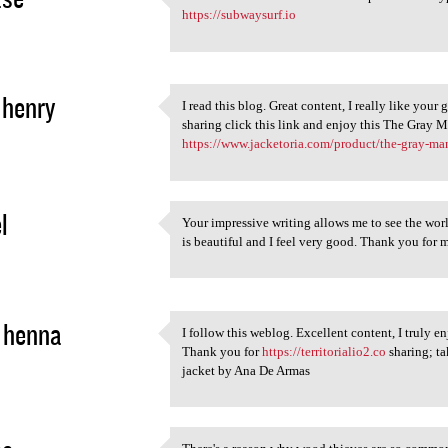
I think we need more
https://subwaysurf.io
2
 henry
I read this blog. Great content, I really like your
I read this blog. Great
sharing click this link and enjoy this The Gray
2
https://www.jacketoria.com/product/the-gray-ma
l
Your impressive writing allows me to see the wor
Your impressive writing
is beautiful and I feel very good. Thank you for
2
 henna
I follow this weblog. Excellent content, I truly en
I follow this weblog.
Thank you for
https://territorialio2.co
sharing; ta
2
jacket by Ana De Armas