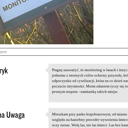
ajery
ryk
Pragnę zauważyć, że monitoring w lasach i innyc
Pragnę zauważyć, że
jednemu z istotnych celów ochrony przyrody, kt
5
odpoczynku od cywilizacji, która na co dzień n
poczucie intymności. Moim zdaniem tyczy się to 
pewnym stopniu - namiastkę takich miejsc.
na Uwaga
Mieszkam przy parku krajobrazowym, od miasta d
Mieszkam przy parku
względu na haniebny proceder wywożenia śmieci 
6
oczy nieraz. Wolę las, nie las śmieci. Las bez kam