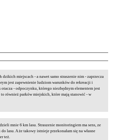
h dzikich miejscach - a nawet samo straszenie nim - zaprzecza
órym jest zapewnienie ludziom warunków do rekreacji i
as otacza - odpoczynku, którego niezbędnym elementem jest
to również parków miejskich, które mają stanowić - w
zieli mnie 6 km lasu. Straszenie monitoringiem ma sens, ze
do lasu. A że takowy istnieje przekonałam się na własne
er też.