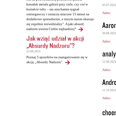
kawałek metalu gdzieś przy ciele, czy coś w
05.07.202
kształcie tuby – raz uruchamia sygnał
Adres
ostrzegawczy i oznacza stracone 15 minut na
dodatkowe sprawdzenie, a innym razem okazuje
Aaro
się zupełnie niewidzialny”. A jaki absurd
nadzoru uwiera Ciebie najbardziej?
30.08.202
Jak wziąć udział w akcji
Adres
„Absurdy Nadzoru"?
analy
25.08.2015
Poznaj 5 sposobów na zaangażowanie się w
12.09.202
akcję „Absurdy Nadzoru".
Adres
Andr
11.10.202
Adres
choe