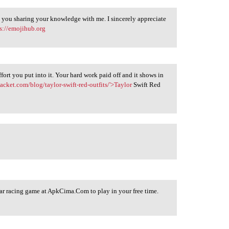
ue you sharing your knowledge with me. I sincerely appreciate
s://emojihub.org
effort you put into it. Your hard work paid off and it shows in
jacket.com/blog/taylor-swift-red-outfits/'>Taylor
Swift Red
ar racing game at ApkCima.Com to play in your free time.