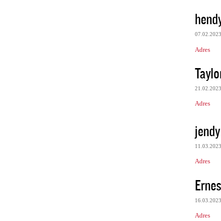
hend
07.02.202
Adres
Taylor
21.02.202
Adres
jendy
11.03.202
Adres
Ernes
16.03.202
Adres