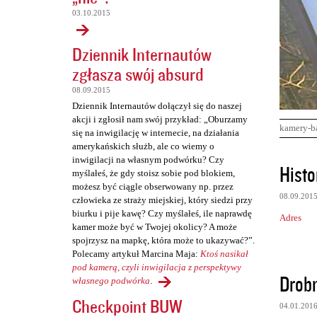
03.10.2015
Dziennik Internautów
zgłasza swój absurd
08.09.2015
Dziennik Internautów dołączył się do naszej
akcji i zgłosił nam swój przykład: „Oburzamy
kamery-b
się na inwigilację w internecie, na działania
amerykańskich służb, ale co wiemy o
inwigilacji na własnym podwórku? Czy
K
Histo
myślałeś, że gdy stoisz sobie pod blokiem,
o
możesz być ciągle obserwowany np. przez
08.09.201
m
człowieka ze straży miejskiej, który siedzi przy
biurku i pije kawę? Czy myślałeś, ile naprawdę
Adres
e
kamer może być w Twojej okolicy? A może
n
spojrzysz na mapkę, która może to ukazywać?”.
Polecamy artykuł Marcina Maja:
Ktoś nasikał
t
pod kamerą, czyli inwigilacja z perspektywy
Drob
a
własnego podwórka
.
r
Checkpoint BUW
04.01.201