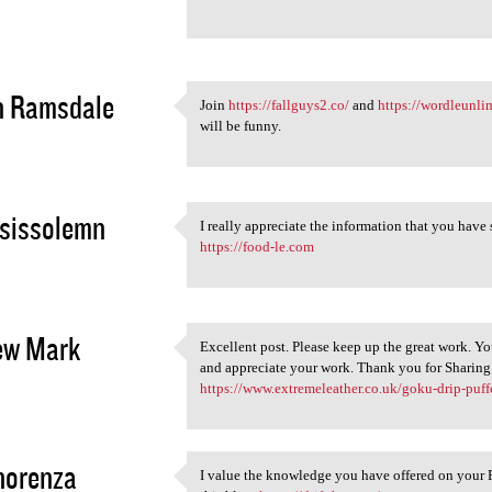
sdahjfbgsdagfsdyfsdafhsdghfjs
2
n Ramsdale
Join
https://fallguys2.co/
and
https://wordleunli
Join https://fallguys2.co/
will be funny.
2
sissolemn
I really appreciate the information that you have
I really appreciate the
https://food-le.com
2
ew Mark
Excellent post. Please keep up the great work. You
Excellent post. Please keep
and appreciate your work. Thank you for Sharing 
2
https://www.extremeleather.co.uk/goku-drip-puff
norenza
I value the knowledge you have offered on your 
I value the knowledge you