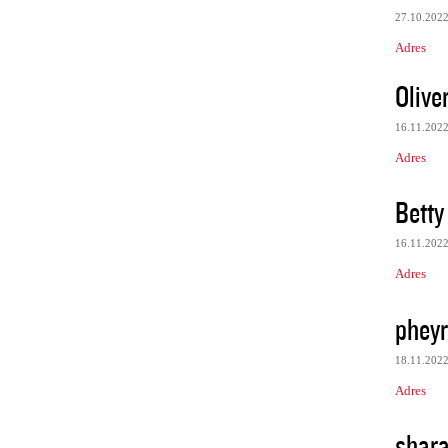
27.10.202
Adres
Olive
16.11.202
Adres
Betty
16.11.202
Adres
phey
18.11.202
Adres
shar